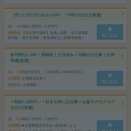
〈空いた日1日のみからOK〉＊DMの仕分け[派遣]
給 与
時給1,500円～1,875円
勤務地
【名古屋市港区】金城ふ頭駅・名古屋港駅・
気になる!
港北駅・港区役所駅・東海通駅など勤務地多数！
給与即払いOK！高時給！土日休み！日勤のお仕事！出荷
準備[派遣]
給 与
時給1500円 【月収例】240000円以上
交通費
交通費支給有り
気になる!
勤務地
大曽根駅～
＜時給1,200円～＊好きな時にお仕事＞お菓子のモクモク
仕分け[派遣]
給 与
時給1,200円～1,625円
交通費
■ 交通費規定内支給 ※派遣先による
気になる!