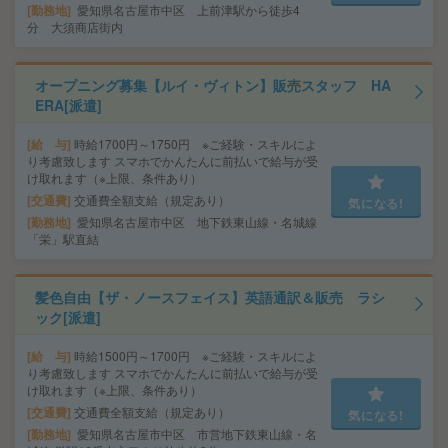
勤務地
愛知県名古屋市中区 上前津駅から徒歩4
分 大須商店街内
オープニング募集【ルイ・ヴィトン】販売スタッフ HA
ERA[派遣]
給 与
時給1700円～1750円 ※ご経験・スキルによ
り考慮致します スマホでかんたんに前払いで給与が受
け取れます（※上限、条件あり）
交通費
交通費全額支給（規定あり）
気になる!
勤務地
愛知県名古屋市中区 地下鉄東山線・名城線
「栄」駅直結
髪色自由【ザ・ノースフェイス】英語通訳＆販売 ラシ
ック[派遣]
給 与
時給1500円～1700円 ※ご経験・スキルによ
り考慮致します スマホでかんたんに前払いで給与が受
け取れます（※上限、条件あり）
交通費
交通費全額支給（規定あり）
気になる!
勤務地
愛知県名古屋市中区 市営地下鉄東山線・名