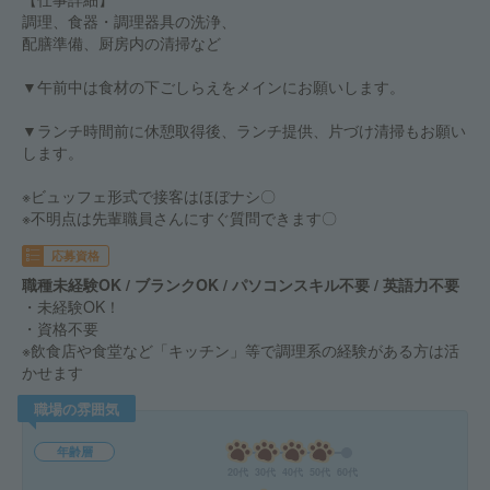
調理、食器・調理器具の洗浄、
配膳準備、厨房内の清掃など
▼午前中は食材の下ごしらえをメインにお願いします。
▼ランチ時間前に休憩取得後、ランチ提供、片づけ清掃もお願い
します。
※ビュッフェ形式で接客はほぼナシ〇
※不明点は先輩職員さんにすぐ質問できます〇
応募資格
職種未経験OK / ブランクOK / パソコンスキル不要 / 英語力不要
・未経験OK！
・資格不要
※飲食店や食堂など「キッチン」等で調理系の経験がある方は活
かせます
職場の雰囲気
年齢層
20代
30代
40代
50代
60代