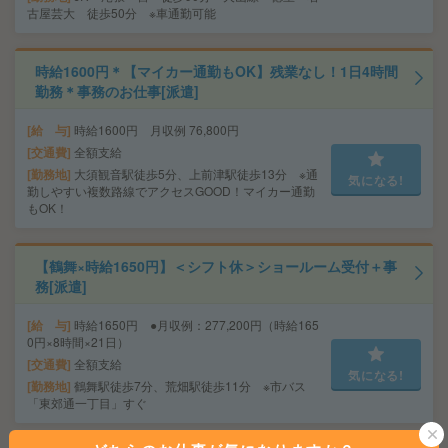
古屋芸大 徒歩50分 ※車通勤可能
時給1600円＊【マイカー通勤もOK】残業なし！1日4時間
勤務＊事務のお仕事[派遣]
給 与
時給1600円 月収例 76,800円
交通費
全額支給
勤務地
大須観音駅徒歩5分、上前津駅徒歩13分 ※通
気になる!
勤しやすい複数路線でアクセスGOOD！マイカー通勤
もOK！
【鶴舞×時給1650円】＜シフト休＞ショールーム受付＋事
務[派遣]
給 与
時給1650円 ●月収例：277,200円（時給165
0円×8時間×21日）
交通費
全額支給
気になる!
勤務地
鶴舞駅徒歩7分、荒畑駅徒歩11分 ※市バス
「東郊通一丁目」すぐ