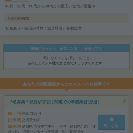
40代 20代・30代から60代まで幅広い世代が活躍中！
その他の特徴
制服あり / 職場が禁煙 / 派遣社員が多数就業
興味があったら「★気になる！」をタップ！
「気になる！」を押しておくと、
保存した求人を
後でまとめてチェック
できます！
あなたの閲覧履歴からのオススメのお仕事です
8名募集＊伏見駅官公庁関連での事務業務[派遣]
給 与
時給1350円
交通費
交通費支給
気になる!
勤務地
愛知県 名古屋市中区 「伏見（愛知県）駅」 徒
歩 5分,「国際センター（愛知県）駅」 徒歩 8分