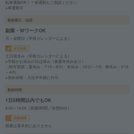
転車通勤OK！＊車通勤もご相談ください
※車通勤可
勤務曜日・頻度
副業・WワークOK
月～金曜日（学校カレンダーによる）
休日休暇
土日祝休み（学校カレンダーによる）
※学校がお休みの日は休み（春夏冬休みあり）
（昨年実績；夏休み：7/15～8/31、冬休み：12/21～1/6、春休み：3/13
～4/6）
※有給休暇：入社半年後に付与
勤務時間
1日5時間以内でもOK
8:00～14:00（実働5時間／休憩60分）
残業時間
残業は基本的にありません