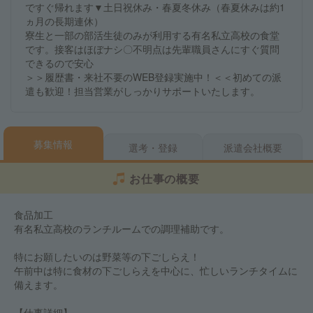
ですぐ帰れます▼土日祝休み・春夏冬休み（春夏休みは約1
ヵ月の長期連休）
寮生と一部の部活生徒のみが利用する有名私立高校の食堂
です。接客はほぼナシ〇不明点は先輩職員さんにすぐ質問
できるので安心
＞＞履歴書・来社不要のWEB登録実施中！＜＜初めての派
遣も歓迎！担当営業がしっかりサポートいたします。
募集情報
選考・登録
派遣会社概要
お仕事の概要
食品加工
有名私立高校のランチルームでの調理補助です。
特にお願したいのは野菜等の下ごしらえ！
午前中は特に食材の下ごしらえを中心に、忙しいランチタイムに
備えます。
【仕事詳細】