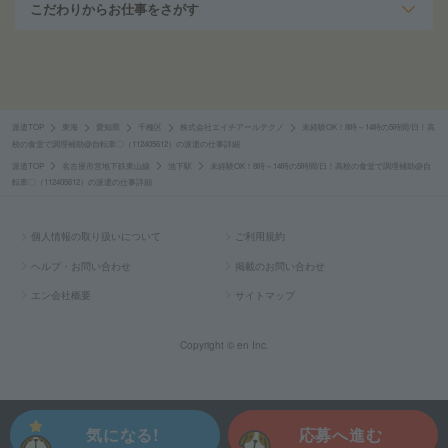
こだわりからお仕事をさがす
派遣TOP
東海
愛知県
千種区
株式会社エイチアールテクノ
未経験OK！8時～14時の5時間/日！高
校の食堂で調理補助@自転車〇（112405612）の派遣の仕事詳細
派遣TOP
名古屋市営地下鉄東山線
池下駅
未経験OK！8時～14時の5時間/日！高校の食堂で調理補助@自
転車〇（112405612）の派遣の仕事詳細
個人情報の取り扱いについて
ご利用規約
ヘルプ・お問い合わせ
掲載のお問い合わせ
エン会社概要
サイトマップ
Copyright © en Inc.
気になる!
応募へ進む