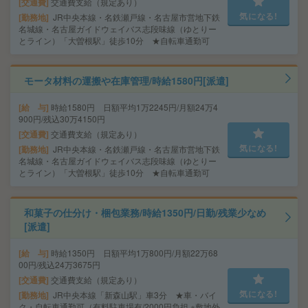
交通費
交通費支給（規定あり）
気になる!
勤務地
JR中央本線・名鉄瀬戸線・名古屋市営地下鉄
名城線・名古屋ガイドウェイバス志段味線（ゆとりー
とライン）「大曽根駅」徒歩10分 ★自転車通勤可
モータ材料の運搬や在庫管理/時給1580円[派遣]
給 与
時給1580円 日額平均1万2245円/月額24万4
900円/残込30万4150円
交通費
交通費支給（規定あり）
気になる!
勤務地
JR中央本線・名鉄瀬戸線・名古屋市営地下鉄
名城線・名古屋ガイドウェイバス志段味線（ゆとりー
とライン）「大曽根駅」徒歩10分 ★自転車通勤可
和菓子の仕分け・梱包業務/時給1350円/日勤/残業少なめ
[派遣]
給 与
時給1350円 日額平均1万800円/月額22万68
00円/残込24万3675円
交通費
交通費支給（規定あり）
気になる!
勤務地
JR中央本線「新森山駅」車3分 ★車・バイ
ク・自転車通勤可（有料駐車場有/2000円負担 ※敷地外