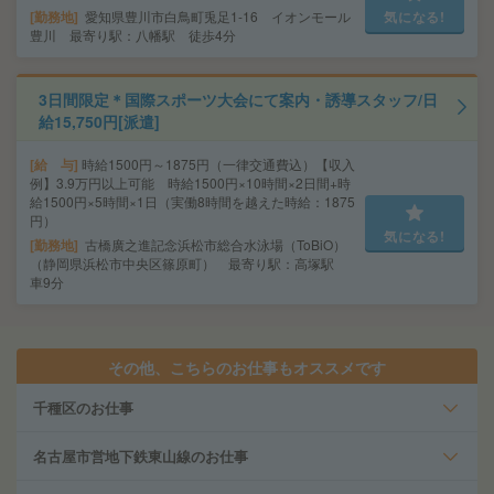
勤務地
愛知県豊川市白鳥町兎足1-16 イオンモール
気になる!
豊川 最寄り駅：八幡駅 徒歩4分
3日間限定＊国際スポーツ大会にて案内・誘導スタッフ/日
給15,750円[派遣]
給 与
時給1500円～1875円（一律交通費込）【収入
例】3.9万円以上可能 時給1500円×10時間×2日間+時
給1500円×5時間×1日（実働8時間を越えた時給：1875
円）
気になる!
勤務地
古橋廣之進記念浜松市総合水泳場（ToBiO）
（静岡県浜松市中央区篠原町） 最寄り駅：高塚駅
車9分
その他、こちらのお仕事もオススメです
千種区のお仕事
名古屋市営地下鉄東山線のお仕事