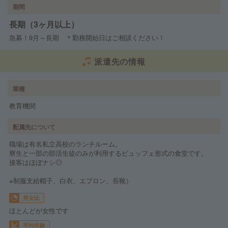
期間
長期（3ヶ月以上）
急募！9月～長期 ＊勤務開始日はご相談ください！
派遣先の情報
業種
教育機関
配属先について
職場は有名私立高校のランチルーム。
寮生と一部の部活生徒のみが利用するビュッフェ形式の食堂です。
接客はほぼナシ◎
※制服支給帽子、白衣、エプロン、長靴）
男女比
ほとんどが女性です
平均年齢