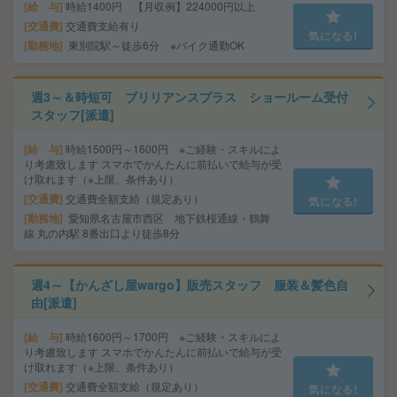
給 与
時給1400円 【月収例】224000円以上
交通費
交通費支給有り
気になる!
勤務地
東別院駅～徒歩6分 ※バイク通勤OK
週3～＆時短可 ブリリアンスプラス ショールーム受付
スタッフ[派遣]
給 与
時給1500円～1600円 ※ご経験・スキルによ
り考慮致します スマホでかんたんに前払いで給与が受
け取れます（※上限、条件あり）
交通費
交通費全額支給（規定あり）
気になる!
勤務地
愛知県名古屋市西区 地下鉄桜通線・鶴舞
線 丸の内駅 8番出口より徒歩8分
週4～【かんざし屋wargo】販売スタッフ 服装＆髪色自
由[派遣]
給 与
時給1600円～1700円 ※ご経験・スキルによ
り考慮致します スマホでかんたんに前払いで給与が受
け取れます（※上限、条件あり）
交通費
交通費全額支給（規定あり）
気になる!