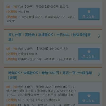
給 与
時給1500円 月収例 225,000円+残業代
交通費
全額支給
気になる!
勤務地
いりなか駅徒歩5分、八事駅徒歩13分 ※駅チ
カです
座り仕事！高時給！車通勤OK！土日休み！検査業務[派
遣]
給 与
時給1900円 【月収例】304000円以上
交通費
交通費支給有り
気になる!
勤務地
味美駅～徒歩13分 ※車通勤・バイク通勤OK
時短OK＊未経験OK！時給1550円！尾張一宮での軽作業
[派遣]
給 与
時給1550円 月収例 23万円 時給1550円×実
働7h30m×週5日×4週 ※月収例を保証するものではあり
ません。※給与即受取りサービス利用可（利用条件有）
交通費
1ヶ月3万円を上限として実費支給
気になる!
勤務地
JR 尾張一宮 徒歩90分 犬山線 徳重・名