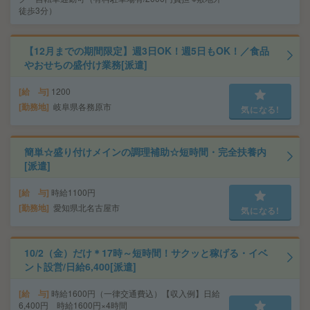
徒歩3分）
【12月までの期間限定】週3日OK！週5日もOK！／食品
やおせちの盛付け業務[派遣]
給 与
1200
勤務地
岐阜県各務原市
気になる!
簡単☆盛り付けメインの調理補助☆短時間・完全扶養内
[派遣]
給 与
時給1100円
勤務地
愛知県北名古屋市
気になる!
10/2（金）だけ＊17時～短時間！サクッと稼げる・イベ
ント設営/日給6,400[派遣]
給 与
時給1600円（一律交通費込）【収入例】日給
6,400円 時給1600円×4時間