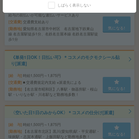
しばらく表示しない
給 与
時給1500円＋交 【月収例】296,250円～ ■
給与の前払いが可能な速払いサービスあり
交通費
交通費支給あり
気になる!
勤務地
愛知県名古屋市中村区 名古屋地下鉄東山
線 名古屋駅徒歩1分、名鉄名古屋本線 名鉄名古屋駅徒
歩1分
《単発1日OK！日払い可》＊コスメのモクモクシール貼
り[派遣]
給 与
時給1,500円～1,875円
交通費
■ 交通費規定内支給 ※派遣先による
気になる!
勤務地
【名古屋市昭和区】八事駅・御器所駅・桜山
駅・いりなか駅・川名駅など勤務地多数！
〈空いた日1日のみからOK〉＊コスメの仕分け[派遣]
給 与
時給1,500円～1,875円
勤務地
【名古屋市北区】黒川(愛知県)駅・平安通駅・
気になる!
味鋺駅・志賀本通駅・上飯田駅など勤務地多数！