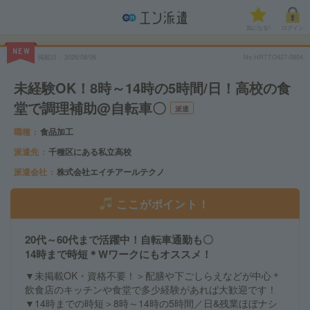
気になる!
ログイン
NEW
掲載日
2026/08/06
No.HRTTO427-0804
未経験OK！8時～14時の5時間/日！高校の食
堂で調理補助@自転車〇
派遣
職種
食品加工
派遣先
千種区にある私立高校
派遣会社
株式会社エイチアールテクノ
ここがポイント！
20代～60代まで活躍中！自転車通勤も〇
14時まで時短＊Wワークにもオススメ！
▼未掲載OK・資格不要！＞配膳や下ごしらえなどが中心＊
飲食店のキッチンや食堂で多少経験があれば大歓迎です！
▼14時までの時短＞8時～14時の5時間／日&残業ほぼナシ