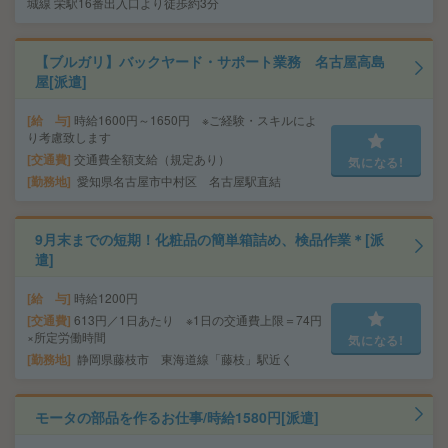
城線 栄駅16番出入口より徒歩約3分
【ブルガリ】バックヤード・サポート業務 名古屋高島
屋[派遣]
給 与
時給1600円～1650円 ※ご経験・スキルによ
り考慮致します
交通費
交通費全額支給（規定あり）
気になる!
勤務地
愛知県名古屋市中村区 名古屋駅直結
9月末までの短期！化粧品の簡単箱詰め、検品作業＊[派
遣]
給 与
時給1200円
交通費
613円／1日あたり ※1日の交通費上限＝74円
×所定労働時間
気になる!
勤務地
静岡県藤枝市 東海道線「藤枝」駅近く
モータの部品を作るお仕事/時給1580円[派遣]