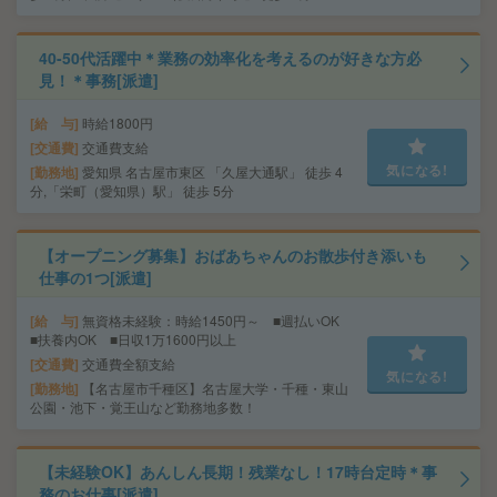
40-50代活躍中＊業務の効率化を考えるのが好きな方必
見！＊事務[派遣]
給 与
時給1800円
交通費
交通費支給
気になる!
勤務地
愛知県 名古屋市東区 「久屋大通駅」 徒歩 4
分,「栄町（愛知県）駅」 徒歩 5分
【オープニング募集】おばあちゃんのお散歩付き添いも
仕事の1つ[派遣]
給 与
無資格未経験：時給1450円～ ■週払いOK
■扶養内OK ■日収1万1600円以上
交通費
交通費全額支給
気になる!
勤務地
【名古屋市千種区】名古屋大学・千種・東山
公園・池下・覚王山など勤務地多数！
【未経験OK】あんしん長期！残業なし！17時台定時＊事
務のお仕事[派遣]