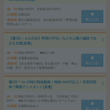
給 与
時給1450円 月収例 232,000円
交通費
全額支給
気になる!
勤務地
覚王山駅徒歩3分、本山駅徒歩8分（専用の駐
車場もあります！）
【週3日～＆土日休】料理の手伝いなど少人数の施設で自
立を支援[派遣]
給 与
時給1600円～ ■週払いOK
交通費
交通費全額支給
気になる!
勤務地
【名古屋市千種区】名古屋大学・千種・東山
公園・池下・覚王山など勤務地多数！
週4日＊10-15時の時短勤務！時給1500円以上！非営利団
体で事務アシスタント[派遣]
給 与
時給1500円～1600円＋交 【月収例】120,0
00円～ ■給与の前払いが可能な速払いサービスあり
交通費
交通費支給あり
気になる!