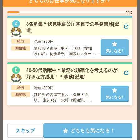
どちらのお仕事が気になりますか？
3ヵ月で73万円稼ぐ！病院で備品のチェックなど＊医療行
為はナシ[派遣]
1
/10
給 与
無資格の方：時給1400円～1750円 / 介護福祉
8名募集＊伏見駅官公庁関連での事務業務[派
士：時給1700円～2125円 / 初任者以上：時給1500円
遣]
～1875円
交通費
全額支給
気になる!
時給1350円
給与
勤務地
【名古屋市千種区】名古屋大学・千種・東山
愛知県 名古屋市中区 「伏見（愛知
勤務地
気になる!
公園・池下・覚王山など勤務地多数！
県）駅」 徒歩 5分,「国際センター（愛
知県）駅」 徒歩 8分
40-50代活躍中＊業務の効率化を考えるのが
人気エリア＊郵便物集荷や書類確認など＊アラフィフ活
好きな方必見！＊事務[派遣]
躍中[派遣]
時給1800円
給与
給 与
時給1500円～1550円＋交 【月収例】232,5
00円～ ■給与の前払いが可能な速払いサービスあり
愛知県 名古屋市東区 「久屋大通
勤務地
気になる!
駅」 徒歩 4分,「栄町（愛知県）
交通費
交通費支給あり
気になる!
駅」 徒歩 5分
勤務地
愛知県名古屋市中区 名古屋地下鉄鶴舞線 丸
の内（名古屋市営）駅徒歩3分
スキップ
どちらも気になる！
【2名募集】週3～4日在宅＊未経験OK＊メールで面接日
程調整[派遣]