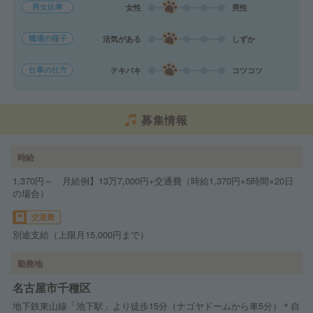
男女比率
女性
男性
職場の様子
活気がある
しずか
仕事の仕方
テキパキ
コツコツ
募集情報
時給
1,370円～ 月給例】13万7,000円+交通費（時給1,370円×5時間×20日
の場合）
交通費
別途支給（上限月15,000円まで）
勤務地
名古屋市千種区
地下鉄東山線「池下駅」より徒歩15分（ナゴヤドームから車5分）＊自