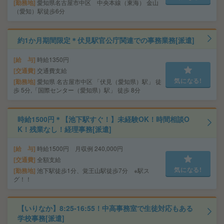
勤務地
愛知県名古屋市中区 中央本線（東海） 金山
（愛知）駅徒歩6分
約1か月期間限定＊伏見駅官公庁関連での事務業務[派遣]
給 与
時給1350円
交通費
交通費支給
気になる!
勤務地
愛知県 名古屋市中区 「伏見（愛知県）駅」 徒
歩 5分,「国際センター（愛知県）駅」 徒歩 8分
時給1500円＊【池下駅すぐ！】未経験OK！時間相談O
K！残業なし！経理事務[派遣]
給 与
時給1500円 月収例 240,000円
交通費
全額支給
気になる!
勤務地
池下駅徒歩1分、覚王山駅徒歩7分 ※駅ス
グ！！
【いりなか】8:25-16:55！中高事務室で生徒対応もある
学校事務[派遣]