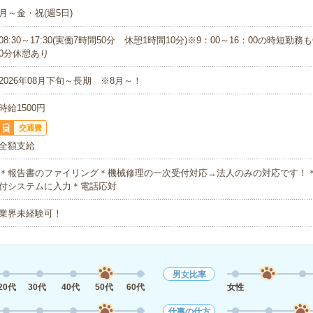
月～金・祝(週5日)
08:30～17:30(実働7時間50分 休憩1時間10分)※9：00～16：00の時短勤
0分休憩あり
2026年08月下旬～長期 ※8月～！
時給1500円
交通費
全額支給
＊報告書のファイリング＊機械修理の一次受付対応→法人のみの対応です！
付システムに入力＊電話応対
業界未経験可！
男女比率
20代
30代
40代
50代
60代
女性
仕事の仕方