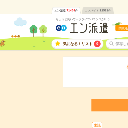
エン派遣
71454
件
エンバイト
82531
件
ちょうど良いワークライフバランスが叶う
関東版
気になる！リスト
0
保存し
未読