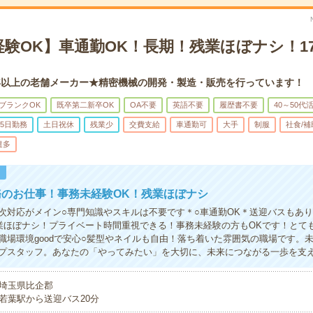
経験OK】車通勤OK！長期！残業ほぼナシ！1
年以上の老舗メーカー★精密機械の開発・製造・販売を行っています！
ブランクOK
既卒第二新卒OK
OA不要
英語不要
履歴書不要
40～50代
5日勤務
土日祝休
残業少
交費支給
車通勤可
大手
制服
社食/
遣多
！
務のお仕事！事務未経験OK！残業ほぼナシ
次対応がメイン○専門知識やスキルは不要です＊○車通勤OK＊送迎バスもあ
業ほぼナシ！プライベート時間重視できる！事務未経験の方もOKです！とて
職場環境goodで安心○髪型やネイルも自由！落ち着いた雰囲気の職場です。
プスタッフ。あなたの「やってみたい」を大切に、未来につながる一歩を支
埼玉県比企郡
若葉駅から送迎バス20分