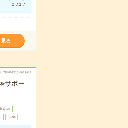
コツコツ
く見る
No.TEMPGT26-0623931
境≫サポー
B登録OK
ン
Excel