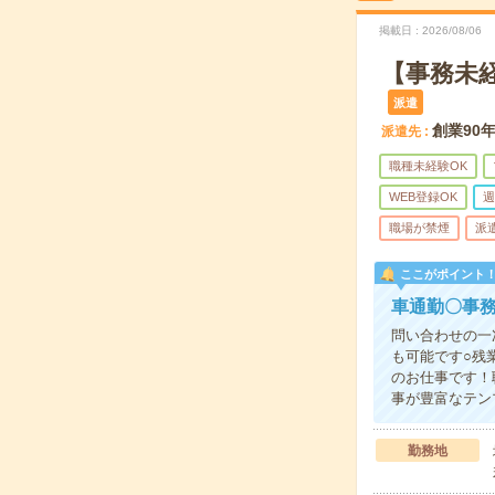
掲載日
2026/08/06
【事務未
派遣
創業90
派遣先
職種未経験OK
WEB登録OK
週
職場が禁煙
派
ここがポイント
車通勤〇事
問い合わせの一
も可能です○残
のお仕事です！
事が豊富なテン
勤務地