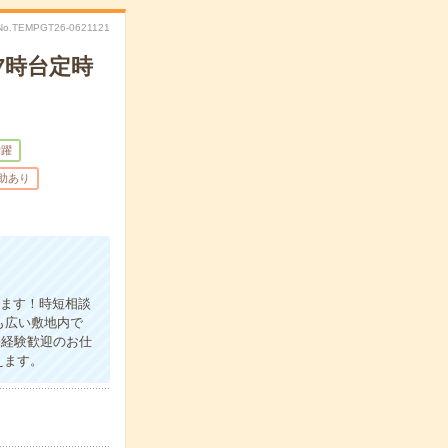
No.TEMPGT26-0621121
7時台定時
活躍
補助あり
ります！時短相談
も広い敷地内で
未経験歓迎のお仕
えます。