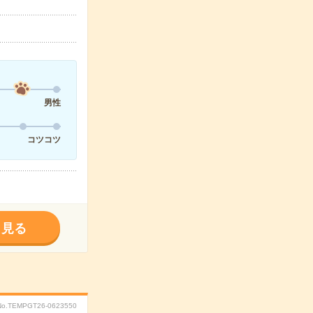
男性
コツコツ
く見る
No.TEMPGT26-0623550