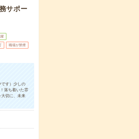
事務サポー
活躍
可
職場が禁煙
中です）少しの
由！落ち着いた雰
を大切に、未来