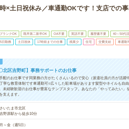
17時×土日祝休み／車通勤OKです！支店での
ブランクOK
既卒第二新卒OK
OA不要
英語不要
履歴書不要
40～50代
5日勤務
土日祝休
17時前までの仕事
残業少
住宅
交費支給
車通勤
！
〇北区吉野町】事務サポートのお仕事
手配のお仕事です同業務の方がたくさんいるので安心（派遣社員の方が活躍
○丁寧な教育体制です車通勤可○広々した駐車場があります髪型やネイルも自
。未経験歓迎のお仕事が豊富なテンプスタッフ。あなたの「やってみたい」
を支えます。
さいたま市北区
吉野原駅から徒歩10分
月～金（週5日）