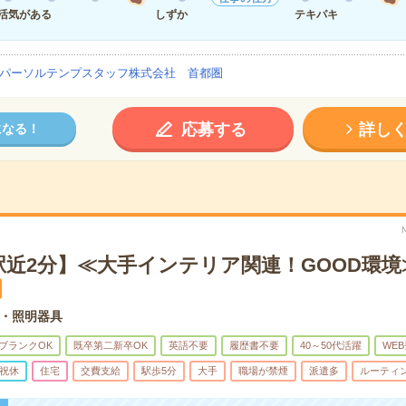
活気がある
しずか
テキパキ
パーソルテンプスタッフ株式会社 首都圏
応募する
詳し
になる！
駅近2分】≪大手インテリア関連！GOOD環
・照明器具
ブランクOK
既卒第二新卒OK
英語不要
履歴書不要
40～50代活躍
WE
祝休
住宅
交費支給
駅歩5分
大手
職場が禁煙
派遣多
ルーティ