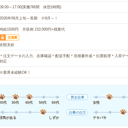
09:00～17:00(実働7時間 休憩1時間)
2026年09月上旬～長期 ※9月～！
時給1500円 月収例 210,000円+残業代
交通費
全額支給
＊注文データの入力、在庫確認＊配送手配＊見積書作成＊伝票処理＊入荷デ
対応
※業界未経験OK！
男女比率
20代
30代
40代
50代
60代
女性
仕事の仕方
活気がある
しずか
テキパキ