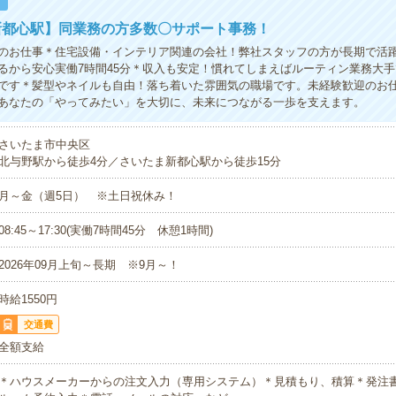
！
新都心駅】同業務の方多数〇サポート事務！
のお仕事＊住宅設備・インテリア関連の会社！弊社スタッフの方が長期で活
るから安心実働7時間45分＊収入も安定！慣れてしまえばルーティン業務大
です＊髪型やネイルも自由！落ち着いた雰囲気の職場です。未経験歓迎のお
あなたの「やってみたい」を大切に、未来につながる一歩を支えます。
さいたま市中央区
北与野駅から徒歩4分／さいたま新都心駅から徒歩15分
月～金（週5日） ※土日祝休み！
08:45～17:30(実働7時間45分 休憩1時間)
2026年09月上旬～長期 ※9月～！
時給1550円
交通費
全額支給
＊ハウスメーカーからの注文入力（専用システム）＊見積もり、積算＊発注