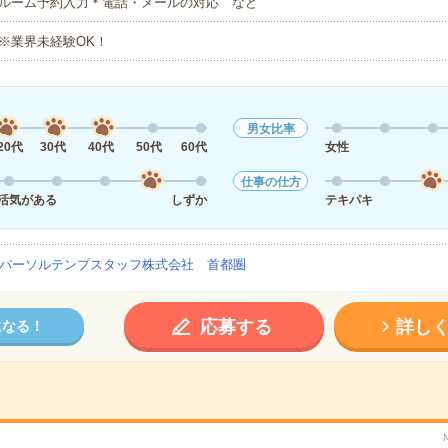
ルーム予約入力＊電話・メールの対応 など
※業界未経験OK！
男女比率
20代
30代
40代
50代
60代
女性
仕事の仕方
活気がある
しずか
テキパキ
パーソルテンプスタッフ株式会社 首都圏
応募する
詳し
になる！