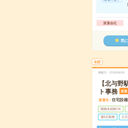
派遣会社
気
未読
掲載日
2026/08/06
【北与野
ト事務
派遣
住宅設備
派遣先
職種未経験OK
週5日勤務
土日