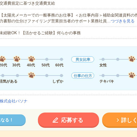
交通費規定に基づき交通費支給
【太陽光メーカーでの一般事務のお仕事】＜お仕事内容＞補助金関連資料の
力書類の仕分けファイリング営業担当者のサポート業務社員…
つづきを見る
未経験OK！【活かせるご経験】何らかの事務
男女比率
20代
30代
40代
50代
60代
女性
仕事の仕方
活気がある
しずか
テキパキ
株式会社パソナ
応募する
詳し
になる！