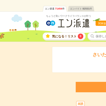
エン派遣
71454
件
エンバイト
82531
件
ちょうど良いワークライフバランスが叶う
関東版
気になる！リスト
0
保存し
さい
未読