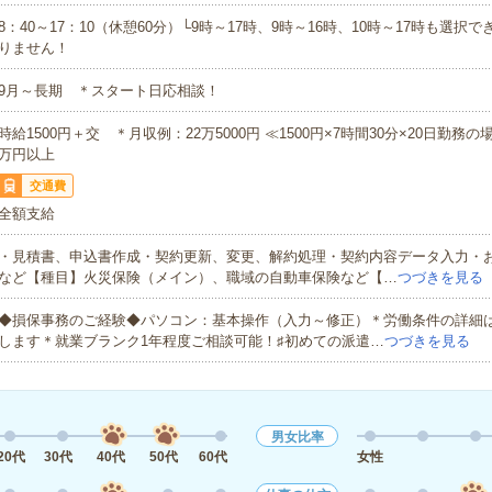
8：40～17：10（休憩60分）└9時～17時、9時～16時、10時～17時も選択
りません！
9月～長期 ＊スタート日応相談！
時給1500円＋交 ＊月収例：22万5000円 ≪1500円×7時間30分×20日勤務の
万円以上
交通費
全額支給
・見積書、申込書作成・契約更新、変更、解約処理・契約内容データ入力・
など【種目】火災保険（メイン）、職域の自動車保険など【…
つづきを見る
◆損保事務のご経験◆パソコン：基本操作（入力～修正）＊労働条件の詳細
します＊就業ブランク1年程度ご相談可能！♯初めての派遣…
つづきを見る
男女比率
20代
30代
40代
50代
60代
女性