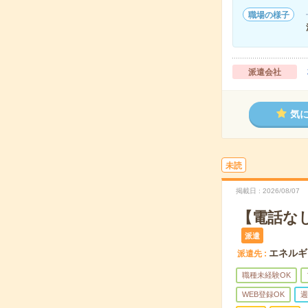
職場の様子
派遣会社
気
未読
掲載日
2026/08/07
【電話な
派遣
エネルギ
派遣先
職種未経験OK
WEB登録OK
週