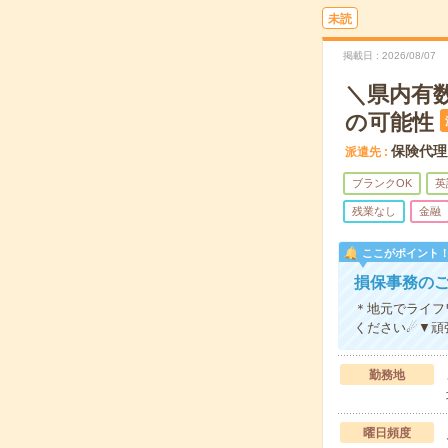
未読
掲載日
2026/08/07
＼県内有
の可能性
保険代理
派遣先
ブランクOK
英
残業なし
金融
ここがポイント
損保事務の
＊地元でライフ
ください☄▼頑
勤務地
曜日頻度