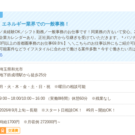
！
円！エネルギー業界での一般事務！
／未経験OK／シフト勤務／一般事務のお仕事です！同業務の方もいて安心。2
企業カレンダーあり。正社員の方から引継ぎを受けていただきます。＊パソ
700円以上の首都圏事務のお仕事69.8％】＼＼こちらのお仕事以外にもご紹介
可能案件などライフスタイルに合わせて働ける案件多数＊今すぐ働きたい方
る
埼玉県和光市
地下鉄成増駅から徒歩25分
月・火・木・金・土・日・祝 ※曜日の相談可能
9:00～18:00/10:00～16:00 （実働8時間）休憩60分 ※残業なし
2026年9月上旬～長期 ※スタート日相談OK！ #9月～開始OK！
時給1700円 ※月収例 272000円～
交通費