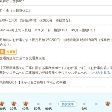
蕨駅から徒歩8分
月～金（土日祝休み）
9:00～18:00 （実働8時間）休憩60分 ※残業なし
2026年9月上旬～長期 ※スタート日相談OK！ #9月～開始OK！
月給制のお仕事です：固定月給 259200円 ※時給換算 時給1600円（残業
給あり）
交通費
交通費規定に基づき交通費支給
【不動産業界での工事に関する事務サポートのお仕事です】＜お仕事内容＞
基幹システムへの工事情報の登録各種クラウドシステムへの…
つづきを見る
未経験OK！【活かせるご経験】何らかの事務
男女比率
20代
30代
40代
50代
60代
女性