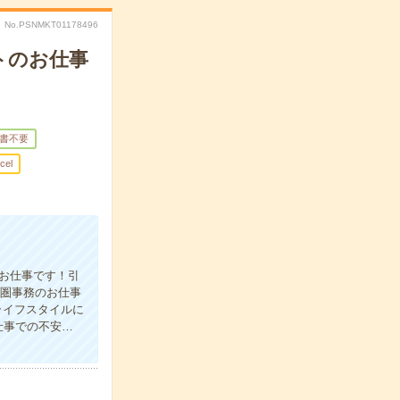
No.PSNMKT01178496
トのお仕事
書不要
cel
お仕事です！引
都圏事務のお仕事
ライフスタイルに
仕事での不安…