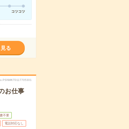
コツコツ
く見る
o.PSNMKT0117705301
のお仕事
書不要
電話対応なし