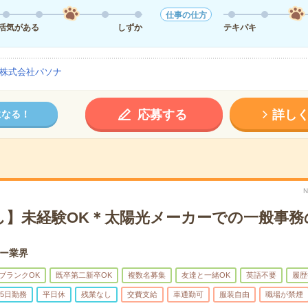
仕事の仕方
活気がある
しずか
テキパキ
株式会社パソナ
応募する
詳し
になる！
N
し】未経験OK＊太陽光メーカーでの一般事務
ー業界
ブランクOK
既卒第二新卒OK
複数名募集
友達と一緒OK
英語不要
履歴
5日勤務
平日休
残業なし
交費支給
車通勤可
服装自由
職場が禁煙