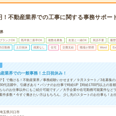
万円！不動産業界での工事に関する事務サポー
界
ブランクOK
既卒第二新卒OK
複数名募集
友達と一緒OK
英語不要
履歴
5日勤務
土日祝休
残業なし
住宅
交費支給
職場が禁煙
Word
Ex
！
動産業界での一般事務！土日祝休み！
ア】で働ける！不動産業界／事務経験いかせます／９月スタート／3名募集の
～30代活躍中。引継ぎあり＊パソナのお仕事で時給UP【時給1700円以上の首
＼こちらのお仕事以外にもご紹介可能です／／大手企業や在宅勤務可能案件など
案件多数＊今すぐ働きたい方はもちろん、少し先のスタートのお仕事も！お
埼玉県川口市