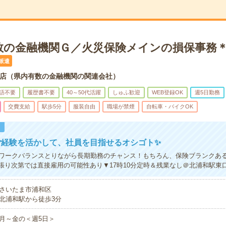
数の金融機関Ｇ／火災保険メインの損保事務
派遣
店（県内有数の金融機関の関連会社）
語不要
履歴書不要
40～50代活躍
しゅふ歓迎
WEB登録OK
週5日勤務
交費支給
駅歩5分
服装自由
職場が禁煙
自転車・バイクOK
！
ご経験を活かして、社員を目指せるオシゴト✨
ワークバランスとりながら長期勤務のチャンス！もちろん、保険ブランクあ
張り次第では直接雇用の可能性あり▼17時10分定時＆残業なし＠北浦和駅東
さいたま市浦和区
北浦和駅から徒歩3分
月～金の＜週5日＞