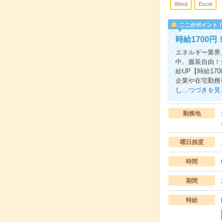
Word
Excel
ここがポイント
時給1700
エネルギー業界
中。服装自由！
給UP【時給1
企業や在宅勤務
し…
つづきを見
勤務地
曜日頻度
時間
期間
時給