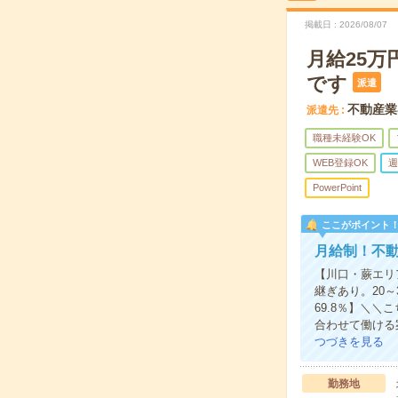
掲載日
2026/08/07
月給25
です
派遣
不動産業
派遣先
職種未経験OK
WEB登録OK
週
PowerPoint
ここがポイント
月給制！不
【川口・蕨エリ
継ぎあり。20
69.8％】＼
合わせて働ける
つづきを見る
勤務地