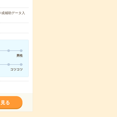
作成補助データ入
男性
コツコツ
く見る