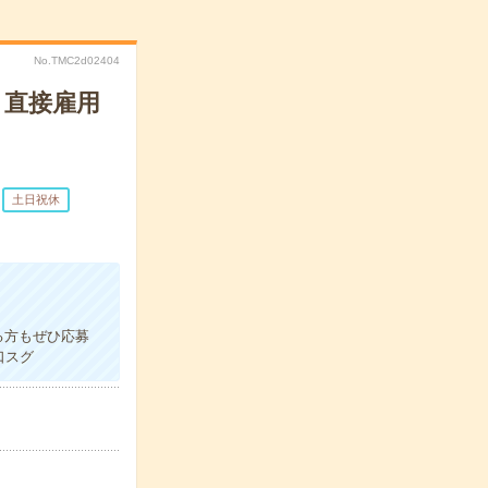
No.TMC2d02404
＊直接雇用
土日祝休
る方もぜひ応募
口スグ