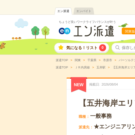
エン派遣
エンバイト
ちょうど良いワークライフバランスが叶う
関東版
気になる！リスト
0
保存し
派遣TOP
関東
千葉県
市原市
パーソルテ
派遣TOP
ＪＲ内房線
五井駅
【五井海岸エリア
NEW
掲載日
2026
/
08
/
04
【五井海岸エリ
一般事務
職種
★エンジニアリ
派遣先