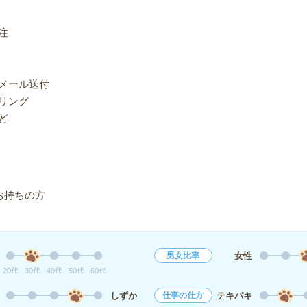
注
・メール送付
リング
ど
お持ちの方
女性
男女比率
20代
30代
40代
50代
60代
しずか
テキパキ
仕事の仕方