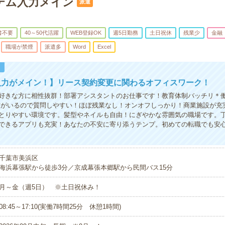
テム入力メイン
派遣
書不要
40～50代活躍
WEB登録OK
週5日勤務
土日祝休
残業少
金融
職場が禁煙
派遣多
Word
Excel
！
入力がメイン！】リース契約変更に関わるオフィスワーク！
好きな方に相性抜群！部署アシスタントのお仕事です！教育体制バッチリ＊
方がいるので質問しやすい！ほぼ残業なし！オンオフしっかり！商業施設が充
とりやすい環境です。髪型やネイルも自由！にぎやかな雰囲気の職場です。
できるアプリも充実！あなたの不安に寄り添うテンプ。初めての転職でも安
千葉市美浜区
海浜幕張駅から徒歩3分／京成幕張本郷駅から民間バス15分
月～金（週5日） ※土日祝休み！
08:45～17:10(実働7時間25分 休憩1時間)