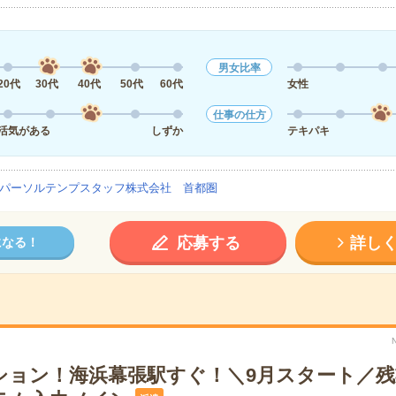
男女比率
20代
30代
40代
50代
60代
女性
仕事の仕方
活気がある
しずか
テキパキ
パーソルテンプスタッフ株式会社 首都圏
応募する
詳し
になる！
ション！海浜幕張駅すぐ！＼9月スタート／