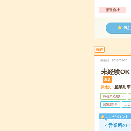
派遣会社
気
未読
掲載日
2026/08/06
未経験O
派遣
産業用車
派遣先
職種未経験OK
週5日勤務
土日
ここがポイント
＜営業所の一