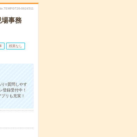
No.TEMPGT26-0624511
現場事務
事
残業なし
あり○質問しやす
ン登録受付中！
アプリも充実！