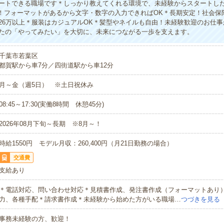
ートできる職場です＊しっかり教えてくれる環境で、未経験からスタートし
なし！フォーマットがあるから文字・数字の入力できればOK＊長期安定！社会保
26万以上＊服装はカジュアルOK＊髪型やネイルも自由！未経験歓迎のお仕
たの「やってみたい」を大切に、未来につながる一歩を支えます。
千葉市若葉区
都賀駅から車7分／四街道駅から車12分
月～金（週5日） ※土日祝休み
08:45～17:30(実働8時間 休憩45分)
2026年08月下旬～長期 ※8月～！
時給1550円 モデル月収：260,400円（月21日勤務の場合）
交通費
支給あり
＊電話対応、問い合わせ対応＊見積書作成、発注書作成（フォーマットあり
力、各種手配＊請求書作成＊未経験から始めた方がいる職場…
つづきを見る
事務未経験の方、歓迎！