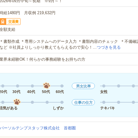
2026年09月中旬～長期 ※9月～！
時給1480円 月収例 219,632円
交通費
全額支給
＊書類作成 ＊専用システムへのデータ入力 ＊書類内容のチェック ＊不備
など ※社員よりしっかり教えてもらえるので安心！…
つづきを見る
業界未経験OK！何らかの事務経験をお持ちの方
男女比率
20代
30代
40代
50代
60代
女性
仕事の仕方
活気がある
しずか
テキパキ
パーソルテンプスタッフ株式会社 首都圏