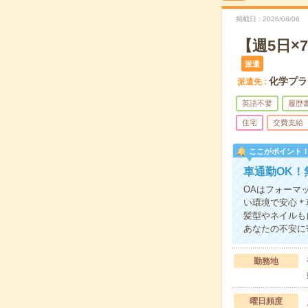
掲載日
2026/08/06
【週5日
派遣
化学プラ
派遣先
英語不要
履歴
住宅
交費支給
ここがポイント
車通勤OK
OAはフォーマ
い環境で安心＊
髪型やネイルも
あなたの不安に
勤務地
曜日頻度