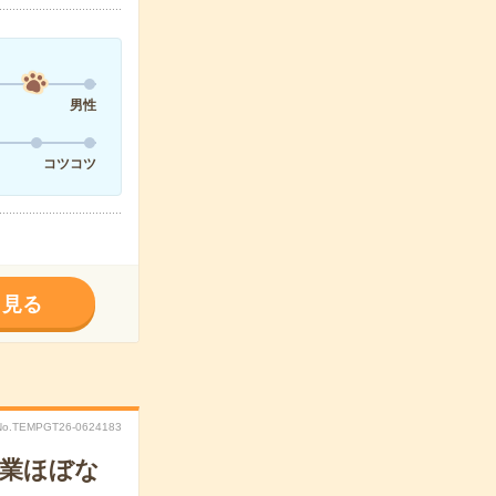
男性
コツコツ
く見る
No.TEMPGT26-0624183
残業ほぼな