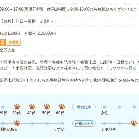
09:00～17:00(実働7時間 休憩1時間)※9:00-16:00の時短相談もあずかります
【急募】即日～長期 ※8月～！
時給1500円 月収例 210,000円
交通費
全額支給
＊労働者名簿の確認、整理＊各種申請業務＊書類作成（出勤簿・日報など）
コピー＊来客対応、電話対応など※社有車にて買い物など（…
つづきを見る
業界未経験OK！何かしらの事務経験をお持ちの方自動車運転免許をお持ちの
男女比率
20代
30代
40代
50代
60代
女性
仕事の仕方
活気がある
しずか
テキパキ