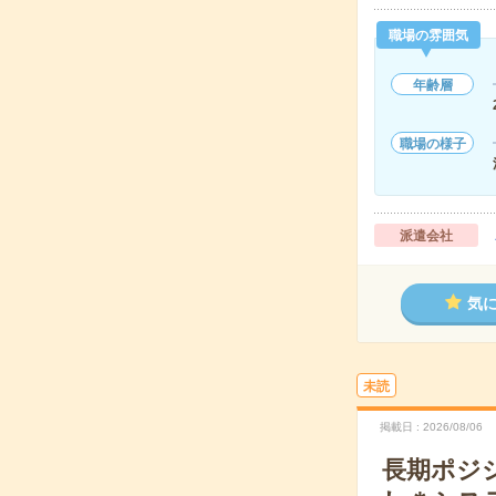
職場の雰囲気
年齢層
職場の様子
派遣会社
気
未読
掲載日
2026/08/06
長期ポジ