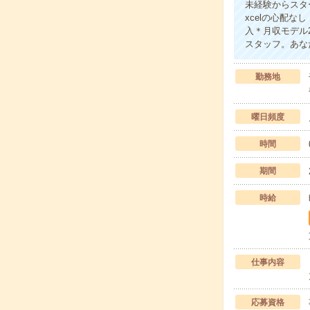
未経験からスタ
xcelの心配
入＊月収モデル
スタッフ。あな
勤務地
曜日頻度
時間
期間
時給
仕事内容
応募資格