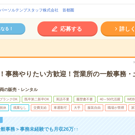
パーソルテンプスタッフ株式会社 首都圏
応募する
詳し
になる！
K！事務やりたい方歓迎！営業所の一般事務・
両の販売・レンタル
ブランクOK
既卒第二新卒OK
英語不要
履歴書不要
40～50代活躍
WE
祝休
残業なし
交費支給
車通勤可
大手
服装自由
職場が禁煙
派
！
般事務＞事務未経験でも月収26万↑↑