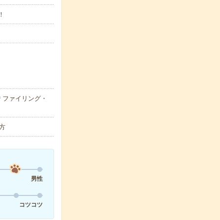
！
＊ファイリング・
方
男性
コツコツ