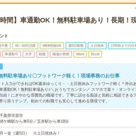
×7時間】車通勤OK！無料駐車場あり！長期！
ント
書不要
40～50代活躍
WEB登録OK
週5日勤務
土日祝休
17時前までの仕
車通勤可
大手
制服
職場が禁煙
Word
Excel
！
！無料駐車場あり〇フットワーク軽く！現場事務のお仕事
ット入力ができればOK週末ゆっくり・・土日祝休みフットワーク軽く＊外出
車通勤OK！無料駐車場あり○＼おうちでカンタン／ スマホで楽々・オンライ
自由！にぎやかな雰囲気の職場です。丁寧に話せる面談と気軽に相談できる
寄り添うテンプ。初めての転職でも安心して進める環境です。
千葉県市原市
姉ケ崎駅から車5分／五井駅から車18分
月～金（週5日） ※土日祝休み！