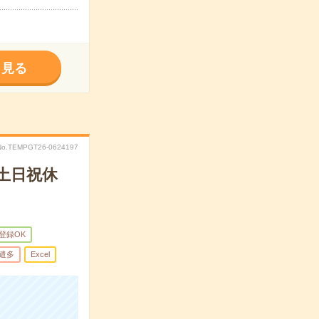
く見る
No.TEMPGT26-0624197
土日祝休
B登録OK
遣多
Excel