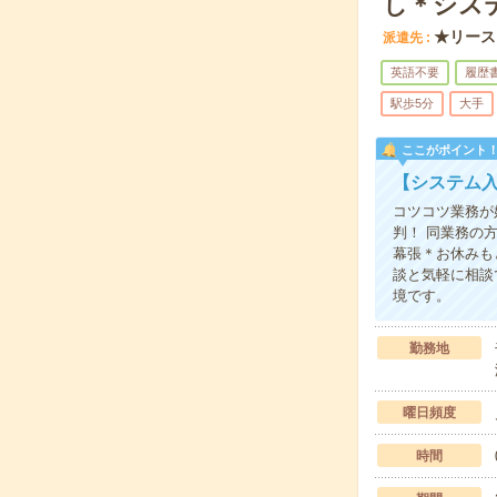
し＊シス
★リース
派遣先
英語不要
履歴
駅歩5分
大手
ここがポイント
【システム
コツコツ業務が
判！ 同業務の
幕張＊お休みも
談と気軽に相談
境です。
勤務地
曜日頻度
時間