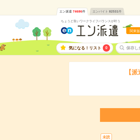
エン派遣
74686
件
エンバイト
82531
件
ちょうど良いワークライフバランスが叶う
関東版
気になる！リスト
0
保存し
【派
未読