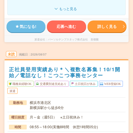
もっと見る
気になる!
応募へ進む
詳しく見る
派遣会社
パーソルテンプスタッフ株式会社 首都圏
未読
掲載日
2026/08/07
正社員登用実績あり＊＼複数名募集！10/1開
始／電話なし！こつこつ事務センター
職種未経験OK
交通費別途支給あり
土日祝日が休み
WEB登録OK
派遣
横浜市港北区
勤務地
新横浜駅から徒歩6分
月～金（週5日） ※土日祝休み！
曜日頻度
08:55～18:00(実働8時間 休憩1時間05分)
時間