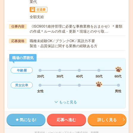
業代
交通費
全額支給
《ISO9001維持管理に必要な事務業務をおまかせ》＊書類
仕事内容
の作成＊ルールの作成・更新＊現場とのやり取…
職種未経験OK / ブランクOK / 英語力不要
応募資格
製造・品質保証に関する業務の経験ある方
職場の雰囲気
年齢層
20代
30代
40代
50代
60代
男女比率
女性
男性
もっと見る
気になる!
応募へ進む
詳しく見る
派遣会社
パーソルテンプスタッフ株式会社 首都圏