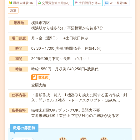
職種未経験OK
交通費別途支給あり
土日祝日が休み
WEB登録OK
派遣
横浜市西区
勤務地
横浜駅から徒歩5分／平沼橋駅から徒歩7分
月～金（週5日） ※土日祝日休み
曜日頻度
08:30～17:00(実働7時間45分 休憩45分)
時間
2026年09月下旬～長期 ※9月～！
期間
時給1550円 月収例 240,250円+残業代
時給
交通費
全額支給
：書類作成・封入 L機器取り換えに関する案内作成・封
仕事内容
入：問い合わせ対応 ※トークスクリプト・Q&Aあ…
職種未経験OK / ブランクOK / 英語力不要
応募資格
業界未経験OK！業務上で電話対応のご経験がある方
職場の雰囲気