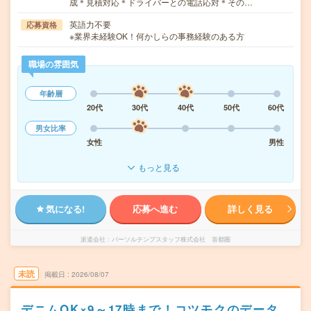
成＊見積対応＊ドライバーとの電話応対＊その…
英語力不要
応募資格
※業界未経験OK！何かしらの事務経験のある方
職場の雰囲気
年齢層
20代
30代
40代
50代
60代
男女比率
女性
男性
もっと見る
気になる!
応募へ進む
詳しく見る
派遣会社
パーソルテンプスタッフ株式会社 首都圏
未読
掲載日
2026/08/07
デニムOK×9～17時まで！コツモクのデータ