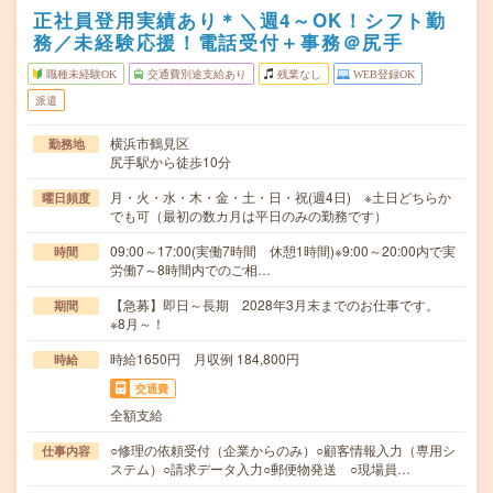
正社員登用実績あり＊＼週4～OK！シフト勤
務／未経験応援！電話受付＋事務＠尻手
職種未経験OK
交通費別途支給あり
残業なし
WEB登録OK
派遣
横浜市鶴見区
勤務地
尻手駅から徒歩10分
月・火・水・木・金・土・日・祝(週4日) ※土日どちらか
曜日頻度
でも可（最初の数カ月は平日のみの勤務です）
09:00～17:00(実働7時間 休憩1時間)※9:00～20:00内で実
時間
労働7～8時間内でのご相…
【急募】即日～長期 2028年3月末までのお仕事です。
期間
※8月～！
時給1650円 月収例 184,800円
時給
交通費
全額支給
○修理の依頼受付（企業からのみ）○顧客情報入力（専用シ
仕事内容
ステム）○請求データ入力○郵便物発送 ○現場員…