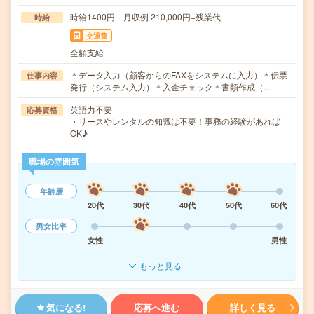
時給1400円 月収例 210,000円+残業代
時給
交通費
全額支給
＊データ入力（顧客からのFAXをシステムに入力）＊伝票
仕事内容
発行（システム入力）＊入金チェック＊書類作成（…
英語力不要
応募資格
・リースやレンタルの知識は不要！事務の経験があれば
OK♪
職場の雰囲気
年齢層
20代
30代
40代
50代
60代
男女比率
女性
男性
もっと見る
気になる!
応募へ進む
詳しく見る