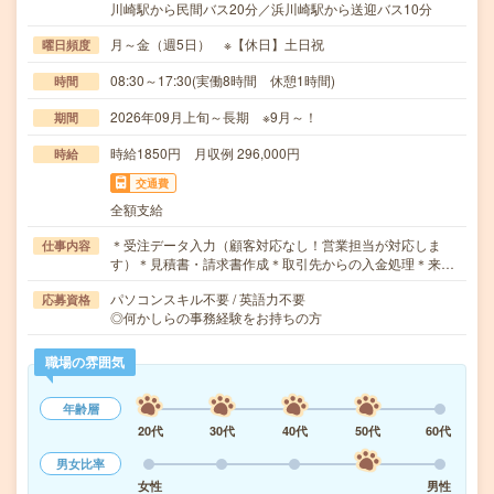
川崎駅から民間バス20分／浜川崎駅から送迎バス10分
月～金（週5日） ※【休日】土日祝
曜日頻度
08:30～17:30(実働8時間 休憩1時間)
時間
2026年09月上旬～長期 ※9月～！
期間
時給1850円 月収例 296,000円
時給
交通費
全額支給
＊受注データ入力（顧客対応なし！営業担当が対応しま
仕事内容
す）＊見積書・請求書作成＊取引先からの入金処理＊来…
パソコンスキル不要 / 英語力不要
応募資格
◎何かしらの事務経験をお持ちの方
職場の雰囲気
年齢層
20代
30代
40代
50代
60代
男女比率
女性
男性