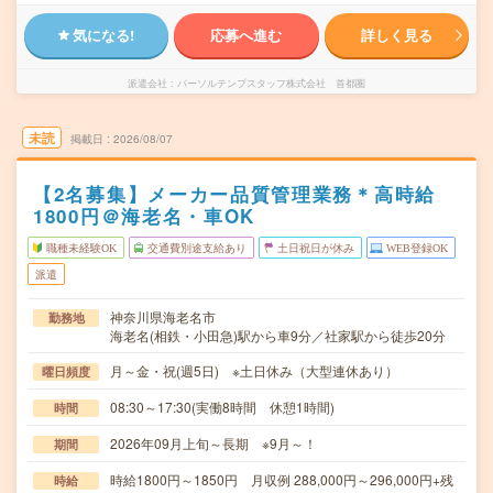
気になる!
応募へ進む
詳しく見る
派遣会社
パーソルテンプスタッフ株式会社 首都圏
未読
掲載日
2026/08/07
【2名募集】メーカー品質管理業務＊高時給
1800円＠海老名・車OK
職種未経験OK
交通費別途支給あり
土日祝日が休み
WEB登録OK
派遣
神奈川県海老名市
勤務地
海老名(相鉄・小田急)駅から車9分／社家駅から徒歩20分
月～金・祝(週5日) ※土日休み（大型連休あり）
曜日頻度
08:30～17:30(実働8時間 休憩1時間)
時間
2026年09月上旬～長期 ※9月～！
期間
時給1800円～1850円 月収例 288,000円～296,000円+残
時給