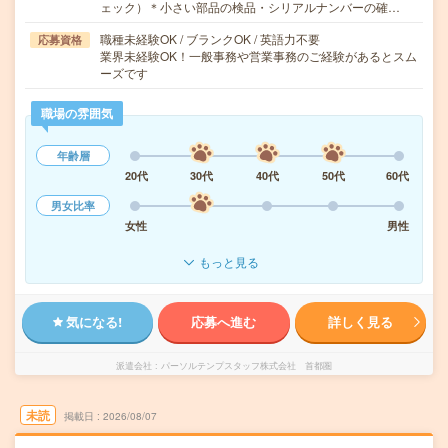
ェック）＊小さい部品の検品・シリアルナンバーの確…
職種未経験OK / ブランクOK / 英語力不要
応募資格
業界未経験OK！一般事務や営業事務のご経験があるとスム
ーズです
職場の雰囲気
年齢層
20代
30代
40代
50代
60代
男女比率
女性
男性
もっと見る
気になる!
応募へ進む
詳しく見る
派遣会社
パーソルテンプスタッフ株式会社 首都圏
未読
掲載日
2026/08/07