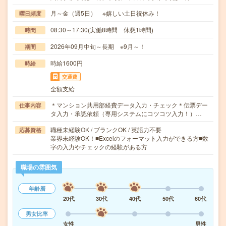
月～金（週5日） ※嬉しい土日祝休み！
曜日頻度
08:30～17:30(実働8時間 休憩1時間)
時間
2026年09月中旬～長期 ※9月～！
期間
時給1600円
時給
交通費
全額支給
＊マンション共用部経費データ入力・チェック＊伝票デー
仕事内容
タ入力・承認依頼（専用システムにコツコツ入力！）…
職種未経験OK / ブランクOK / 英語力不要
応募資格
業界未経験OK！■Excelのフォーマット入力ができる方■数
字の入力やチェックの経験がある方
職場の雰囲気
年齢層
20代
30代
40代
50代
60代
男女比率
女性
男性