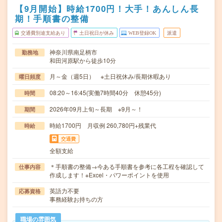
【9月開始】時給1700円！大手！あんしん長
期！手順書の整備
交通費別途支給あり
土日祝日が休み
WEB登録OK
派遣
神奈川県南足柄市
勤務地
和田河原駅から徒歩10分
月～金（週5日） ※土日祝休み/長期休暇あり
曜日頻度
08:20～16:45(実働7時間40分 休憩45分)
時間
2026年09月上旬～長期 ※9月～！
期間
時給1700円 月収例 260,780円+残業代
時給
交通費
全額支給
＊手順書の整備→今ある手順書を参考に各工程を確認して
仕事内容
作成します！※Excel・パワーポイントを使用
英語力不要
応募資格
事務経験お持ちの方
職場の雰囲気