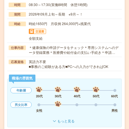
08:30～17:30(実働8時間 休憩1時間)
時間
2026年09月上旬～長期 ※9月～！
期間
時給1650円 月収例 264,000円+残業代
時給
交通費
全額支給
＊健康保険の申請データをチェック＊専用システムへのデ
仕事内容
ータ登録業務＊医療費や給付金の支払い手続き＊申請…
英語力不要
応募資格
■事務のご経験がある方■PCへの入力ができればOK
職場の雰囲気
年齢層
20代
30代
40代
50代
60代
男女比率
女性
男性
もっと見る