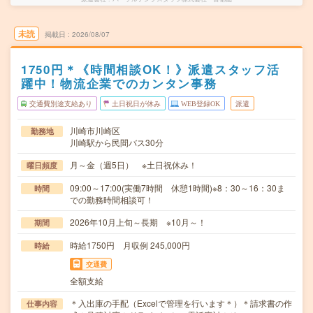
未読
掲載日
2026/08/07
1750円＊《時間相談OK！》派遣スタッフ活
躍中！物流企業でのカンタン事務
交通費別途支給あり
土日祝日が休み
WEB登録OK
派遣
川崎市川崎区
勤務地
川崎駅から民間バス30分
月～金（週5日） ※土日祝休み！
曜日頻度
09:00～17:00(実働7時間 休憩1時間)※8：30～16：30ま
時間
での勤務時間相談可！
2026年10月上旬～長期 ※10月～！
期間
時給1750円 月収例 245,000円
時給
交通費
全額支給
＊入出庫の手配（Excelで管理を行います＊）＊請求書の作
仕事内容