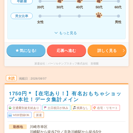
年齢層
20代
30代
40代
50代
60代
男女比率
女性
男性
もっと見る
気になる!
応募へ進む
詳しく見る
派遣会社
パーソルテンプスタッフ株式会社 首都圏
未読
掲載日
2026/08/07
1750円＊【在宅あり！】有名おもちゃショッ
プ×本社！データ集計メイン
交通費別途支給あり
土日祝日が休み
残業なし
在宅・リモート
WEB登録OK
派遣
川崎市幸区
勤務地
川崎駅から徒歩7分／京急川崎駅から徒歩5分