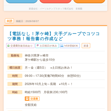
派遣会社
パーソルテンプスタッフ株式会社 首都圏
未読
掲載日
2026/08/07
【電話なし！茅ケ崎】大手グループでコツコ
ツ事務！報告書の作成など
交通費別途支給あり
土日祝日が休み
WEB登録OK
派遣
神奈川県茅ヶ崎市
勤務地
茅ケ崎駅から徒歩10分
月～金（週5日） ※土日祝お休み！
曜日頻度
09:00～17:30(実働7時間40分 休憩50分)
時間
2026年10月上旬～長期 ※10月～！
期間
時給1500円 月収例 230,100円
時給
交通費
全額支給