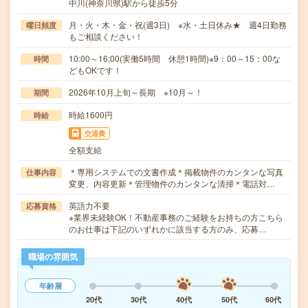
中川(神奈川県)駅から徒歩5分
月・火・木・金・祝(週3日) ※水・土日休み★ 週4日勤務
曜日頻度
もご相談ください！
10:00～16:00(実働5時間 休憩1時間)※9：00～15：00な
時間
どもOKです！
2026年10月上旬～長期 ※10月～！
期間
時給1600円
時給
交通費
全額支給
＊専用システムでの文書作成＊掲載物件のカンタンな写真
仕事内容
変更、内容更新＊管理物件のカンタンな清掃＊電話対…
英語力不要
応募資格
※業界未経験OK！不動産事務のご経験をお持ちの方こちら
のお仕事は下記のいずれかに該当する方のみ、応募…
職場の雰囲気
年齢層
20代
30代
40代
50代
60代