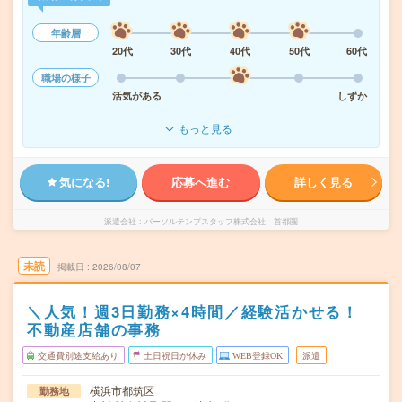
年齢層
20代
30代
40代
50代
60代
職場の様子
活気がある
しずか
もっと見る
気になる!
応募へ進む
詳しく見る
派遣会社
パーソルテンプスタッフ株式会社 首都圏
未読
掲載日
2026/08/07
＼人気！週3日勤務×4時間／経験活かせる！
不動産店舗の事務
交通費別途支給あり
土日祝日が休み
WEB登録OK
派遣
横浜市都筑区
勤務地