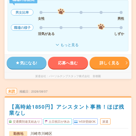
男女比率
女性
男性
職場の様子
活気がある
しずか
もっと見る
気になる!
応募へ進む
詳しく見る
派遣会社
パーソルテンプスタッフ株式会社 首都圏
未読
掲載日
2026/08/07
【高時給1850円】アシスタント事務！ほぼ残
業なし
交通費別途支給あり
土日祝日が休み
WEB登録OK
派遣
川崎市川崎区
勤務地