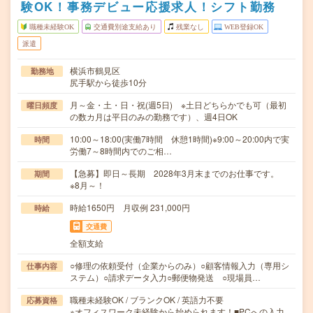
験OK！事務デビュー応援求人！シフト勤務
職種未経験OK
交通費別途支給あり
残業なし
WEB登録OK
派遣
横浜市鶴見区
勤務地
尻手駅から徒歩10分
月～金・土・日・祝(週5日) ※土日どちらかでも可（最初
曜日頻度
の数カ月は平日のみの勤務です）、週4日OK
10:00～18:00(実働7時間 休憩1時間)※9:00～20:00内で実
時間
労働7～8時間内でのご相…
【急募】即日～長期 2028年3月末までのお仕事です。
期間
※8月～！
時給1650円 月収例 231,000円
時給
交通費
全額支給
○修理の依頼受付（企業からのみ）○顧客情報入力（専用シ
仕事内容
ステム）○請求データ入力○郵便物発送 ○現場員…
職種未経験OK / ブランクOK / 英語力不要
応募資格
※オフィスワーク未経験から始められます！■PCへの入力