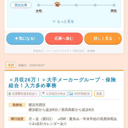
男女比率
女性
男性
もっと見る
気になる!
応募へ進む
詳しく見る
派遣会社
パーソルテンプスタッフ株式会社 首都圏
未読
掲載日
2026/08/07
＜月収26万！＞大手メーカーグループ・保険
組合！入力多め事務
交通費別途支給あり
土日祝日が休み
WEB登録OK
派遣
横浜市西区
勤務地
横浜駅から徒歩6分／新高島駅から徒歩6分
月～金（週5日） ※GW・夏休み・年末年始の長期休暇あ
曜日頻度
り♪※会社カレンダーあり