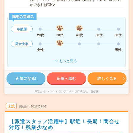
ができればOK♪
職場の雰囲気
年齢層
20代
30代
40代
50代
60代
男女比率
女性
男性
もっと見る
気になる!
応募へ進む
詳しく見る
派遣会社
パーソルテンプスタッフ株式会社 首都圏
未読
掲載日
2026/08/07
【派遣スタッフ活躍中】駅近！長期！問合せ
対応！残業少なめ