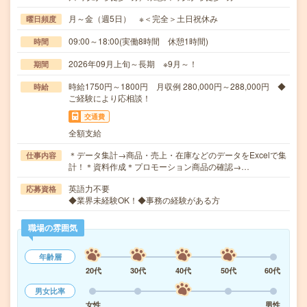
月～金（週5日） ※＜完全＞土日祝休み
曜日頻度
09:00～18:00(実働8時間 休憩1時間)
時間
2026年09月上旬～長期 ※9月～！
期間
時給1750円～1800円 月収例 280,000円～288,000円 ◆
時給
ご経験により応相談！
交通費
全額支給
＊データ集計→商品・売上・在庫などのデータをExcelで集
仕事内容
計！＊資料作成＊プロモーション商品の確認→…
英語力不要
応募資格
◆業界未経験OK！◆事務の経験がある方
職場の雰囲気
年齢層
20代
30代
40代
50代
60代
男女比率
女性
男性