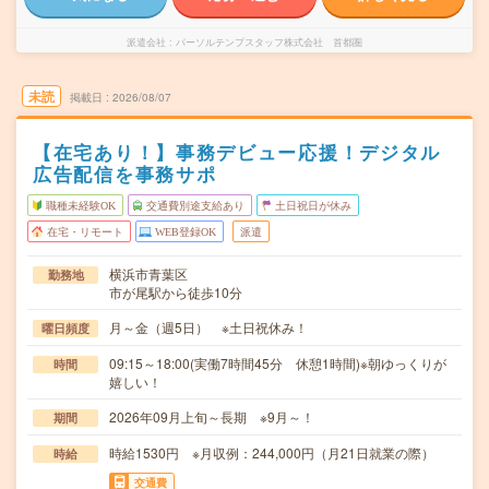
派遣会社
パーソルテンプスタッフ株式会社 首都圏
未読
掲載日
2026/08/07
【在宅あり！】事務デビュー応援！デジタル
広告配信を事務サポ
職種未経験OK
交通費別途支給あり
土日祝日が休み
在宅・リモート
WEB登録OK
派遣
横浜市青葉区
勤務地
市が尾駅から徒歩10分
月～金（週5日） ※土日祝休み！
曜日頻度
09:15～18:00(実働7時間45分 休憩1時間)※朝ゆっくりが
時間
嬉しい！
2026年09月上旬～長期 ※9月～！
期間
時給1530円 ※月収例：244,000円（月21日就業の際）
時給
交通費