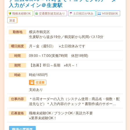
入力がメイン＠生麦駅
職種未経験OK
交通費別途支給あり
土日祝日が休み
WEB登録OK
派遣
横浜市鶴見区
勤務地
生麦駅から徒歩19分／鶴見駅から民間バス13分
月～金（週5日） ※土日祝休みです
曜日頻度
09:00～17:00(実働7時間 休憩1時間)
時間
【急募】即日～長期 ※8月～！
期間
時給1650円
時給
交通費
支給あり
＊出荷オーダーの入力（システム使用：商品名・個数・配
仕事内容
送先など）＊入力内容のチェック＊書類作成のサポー…
職種未経験OK / ブランクOK / 英語力不要
応募資格
※業界未経験OK！
職場の雰囲気