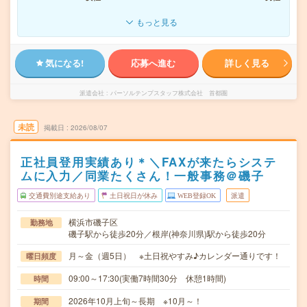
もっと見る
気になる!
応募へ進む
詳しく見る
派遣会社
パーソルテンプスタッフ株式会社 首都圏
未読
掲載日
2026/08/07
正社員登用実績あり＊＼FAXが来たらシステ
ムに入力／同業たくさん！一般事務＠磯子
交通費別途支給あり
土日祝日が休み
WEB登録OK
派遣
横浜市磯子区
勤務地
磯子駅から徒歩20分／根岸(神奈川県)駅から徒歩20分
月～金（週5日） ※土日祝やすみ♪カレンダー通りです！
曜日頻度
09:00～17:30(実働7時間30分 休憩1時間)
時間
2026年10月上旬～長期 ※10月～！
期間