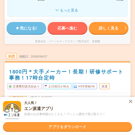
もっと見る
気になる!
応募へ進む
詳しく見る
派遣会社
パーソルテンプスタッフ株式会社 首都圏
未読
掲載日
2026/08/07
1800円＊大手メーカー！長期！研修サポート
事務！17時台定時
交通費別途支給あり
土日祝日が休み
WEB登録OK
派遣
横浜市鶴見区
勤務地
大人気！
弁天橋駅から徒歩3分／鶴見小野駅から徒歩12分
エン派遣アプリ
月～金（週5日） ※土日祝お休み
曜日頻度
派遣のお仕事情報がたくさん！プッシュ通知で受け取ろう！
08:30～17:15(実働7時間45分 休憩1時間)
時間
アプリをダウンロード
2026年10月上旬～長期 ※10月～！
期間