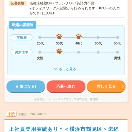
職種未経験OK / ブランクOK / 英語力不要
応募資格
※オフィスワーク未経験から始められます！■PCへの入力
ができればOK♪
職場の雰囲気
年齢層
20代
30代
40代
50代
60代
男女比率
女性
男性
もっと見る
気になる!
応募へ進む
詳しく見る
派遣会社
パーソルテンプスタッフ株式会社 首都圏
未読
掲載日
2026/08/07
正社員登用実績あり＊＜横浜市鶴見区＞未経