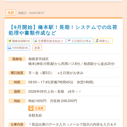
未読
掲載日
2026/08/07
【9月開始】橋本駅！長期！システムでの出荷
処理や書類作成など
職種未経験OK
交通費別途支給あり
土日祝日が休み
残業なし
WEB登録OK
派遣
相模原市緑区
勤務地
橋本(神奈川県)駅から民間バス8分／相原駅から徒歩20分
月～金（週5日） ※土日祝がお休み
曜日頻度
09:00～17:45(実働7時間45分 休憩1時間)
時間
2026年09月上旬～長期 ※9月～！
期間
時給1600円 月収例 248,000円
時給
交通費
全額支給
＊部品出庫のデータ入力（メールで指示の内容を入力＆チ
仕事内容