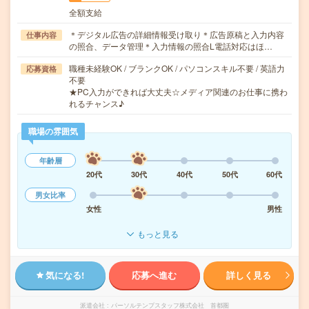
全額支給
＊デジタル広告の詳細情報受け取り＊広告原稿と入力内容
仕事内容
の照合、データ管理＊入力情報の照合L電話対応はほ…
職種未経験OK / ブランクOK / パソコンスキル不要 / 英語力
応募資格
不要
★PC入力ができれば大丈夫☆メディア関連のお仕事に携わ
れるチャンス♪
職場の雰囲気
年齢層
20代
30代
40代
50代
60代
男女比率
女性
男性
もっと見る
気になる!
応募へ進む
詳しく見る
派遣会社
パーソルテンプスタッフ株式会社 首都圏