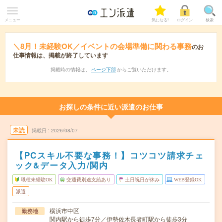
メニュー
気になる!
ログイン
検索
＼8月！未経験OK／イベントの会場準備に関わる事務
のお
仕事情報は、掲載が終了しています
掲載時の情報は、
ページ下部
からご覧いただけます。
お探しの条件に近い派遣のお仕事
未読
掲載日
2026/08/07
【PCスキル不要な事務！】コツコツ請求チェ
ック&データ入力/関内
職種未経験OK
交通費別途支給あり
土日祝日が休み
WEB登録OK
派遣
横浜市中区
勤務地
関内駅から徒歩7分／伊勢佐木長者町駅から徒歩3分