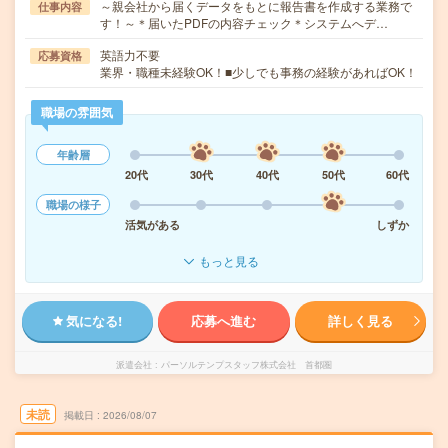
～親会社から届くデータをもとに報告書を作成する業務で
仕事内容
す！～＊届いたPDFの内容チェック＊システムへデ…
英語力不要
応募資格
業界・職種未経験OK！■少しでも事務の経験があればOK！
職場の雰囲気
年齢層
20代
30代
40代
50代
60代
職場の様子
活気がある
しずか
もっと見る
気になる!
応募へ進む
詳しく見る
派遣会社
パーソルテンプスタッフ株式会社 首都圏
未読
掲載日
2026/08/07