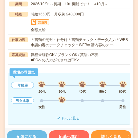
2026/10/01～長期 10/1開始です！ ※10月～！
期間
時給1550円 月収例 248,000円
時給
交通費
全額支給
＊書類の開封・仕分け＊書類チェック・データ入力＊WEB
仕事内容
申請内容のデータチェック＊WEB申請内容のデー…
職種未経験OK / ブランクOK / 英語力不要
応募資格
■PCへの入力ができればOK♪
職場の雰囲気
年齢層
20代
30代
40代
50代
60代
男女比率
女性
男性
もっと見る
気になる!
応募へ進む
詳しく見る