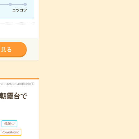
コツコツ
く見る
RSTFO260804008D/埼玉
＊朝霞台で
残業少
PowerPoint