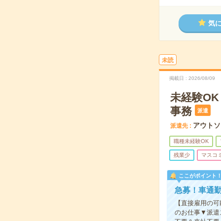
気
未読
掲載日
2026/08/09
未経験O
事務
派遣
アウトソ
派遣先
職種未経験OK
残業少
マスコ
ここがポイント
急募！車通勤
【直接雇用の可
のお仕事▼派遣