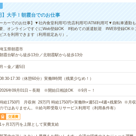
！
0円】大手！朝霞台でのお仕事
ーカーでのお仕事】▼社内食堂利用可/売店利用可/ATM利用可▼自転車通勤
要、オンラインですぐにWeb登録OK #初めての派遣歓迎 #WEB登録OK
ビスを利用できます（利用規定あり）。
埼玉県朝霞市
朝霞台駅から徒歩13分／北朝霞駅から徒歩13分
月～金／週5日
08:30-17:30（休憩60分）実働8時間（残業少なめ！）
2026年09月01日～長期 ※開始日相談OK ※9月～！
時給1750円 月収例 29万円 時給1750円×実働8h×週5日×4週+残業5h ※
のではありません。※給与即受取りサービス利用可（利用条件有）
交通費
1ヶ月3万円を上限として実費支給