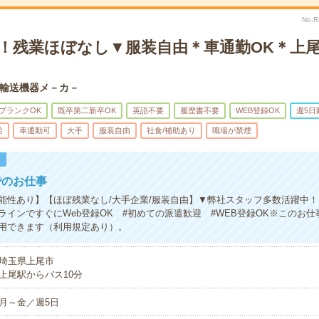
No.
K！残業ほぼなし▼服装自由＊車通勤OK＊上
輸送機器メ－カ－
ブランクOK
既卒第二新卒OK
英語不要
履歴書不要
WEB登録OK
週5日
給
車通勤可
大手
服装自由
社食/補助あり
職場が禁煙
！
でのお仕事
能性あり】【ほぼ残業なし/大手企業/服装自由】▼弊社スタッフ多数活躍中
ラインですぐにWeb登録OK #初めての派遣歓迎 #WEB登録OK※このお
用できます（利用規定あり）。
埼玉県上尾市
上尾駅からバス10分
月～金／週5日