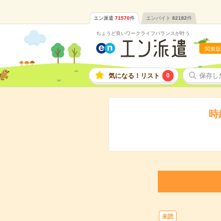
エン派遣
71570
件
エンバイト
82182
件
ちょうど良いワークライフバランスが叶う
関東版
気になる！リスト
0
保存し
時
未読