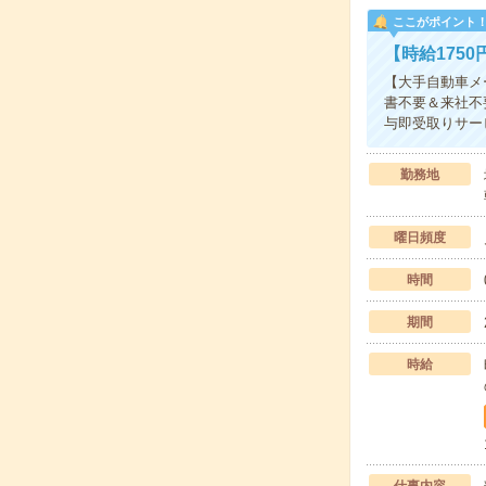
ここがポイント
【時給175
【大手自動車メ
書不要＆来社不
与即受取りサー
勤務地
曜日頻度
時間
期間
時給