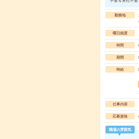
不要＆来社不要
勤務地
曜日頻度
時間
期間
時給
仕事内容
応募資格
職場の雰囲気