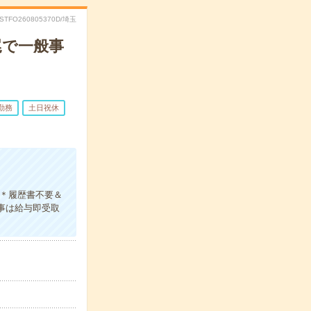
RSTFO260805370D/埼玉
尾で一般事
勤務
土日祝休
！＊履歴書不要＆
仕事は給与即受取