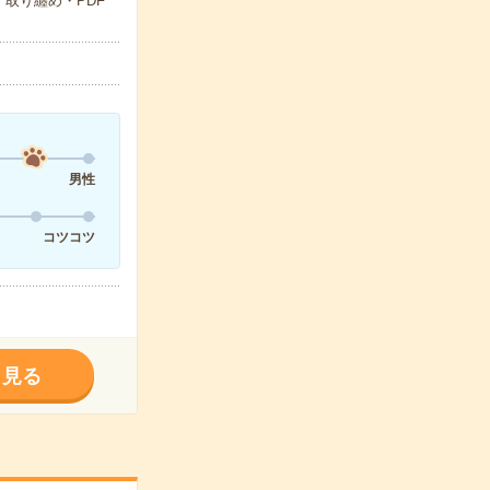
取り纏め・PDF
男性
コツコツ
く見る