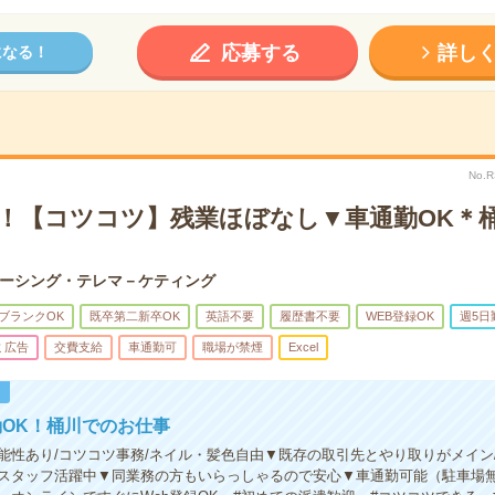
応募する
詳し
になる！
No.
K！【コツコツ】残業ほぼなし▼車通勤OK＊
ーシング・テレマ－ケティング
ブランクOK
既卒第二新卒OK
英語不要
履歴書不要
WEB登録OK
週5日
ミ広告
交費支給
車通勤可
職場が禁煙
Excel
！
OK！桶川でのお仕事
能性あり/コツコツ事務/ネイル・髪色自由▼既存の取引先とやり取りがメイン
スタッフ活躍中▼同業務の方もいらっしゃるので安心▼車通勤可能（駐車場