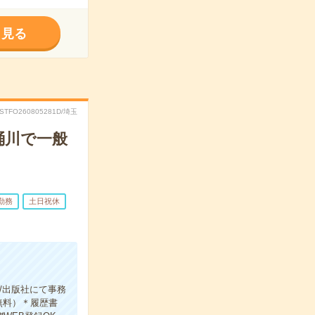
く見る
RSTFO260805281D/埼玉
桶川で一般
勤務
土日祝休
/出版社にて事務
無料）＊履歴書