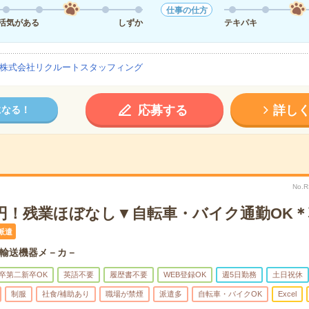
仕事の仕方
活気がある
しずか
テキパキ
株式会社リクルートスタッフィング
応募する
詳し
になる！
No.
50円！残業ほぼなし▼自転車・バイク通勤OK
派遣
輸送機器メ－カ－
卒第二新卒OK
英語不要
履歴書不要
WEB登録OK
週5日勤務
土日祝休
制服
社食/補助あり
職場が禁煙
派遣多
自転車・バイクOK
Excel