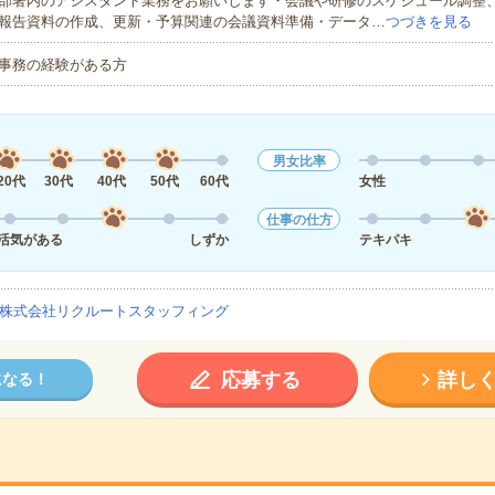
部署内のアシスタント業務をお願いします・会議や研修のスケジュール調整、
報告資料の作成、更新・予算関連の会議資料準備・データ…
つづきを見る
事務の経験がある方
男女比率
20代
30代
40代
50代
60代
女性
仕事の仕方
活気がある
しずか
テキパキ
株式会社リクルートスタッフィング
応募する
詳し
になる！