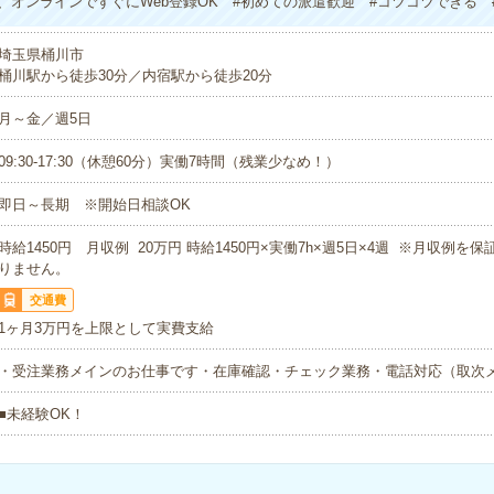
、オンラインですぐにWeb登録OK #初めての派遣歓迎 #コツコツできる #
埼玉県桶川市
桶川駅から徒歩30分／内宿駅から徒歩20分
月～金／週5日
09:30-17:30（休憩60分）実働7時間（残業少なめ！）
即日～長期 ※開始日相談OK
時給1450円 月収例 20万円 時給1450円×実働7h×週5日×4週 ※月収例を
りません。
交通費
1ヶ月3万円を上限として実費支給
・受注業務メインのお仕事です・在庫確認・チェック業務・電話対応（取次
■未経験OK！