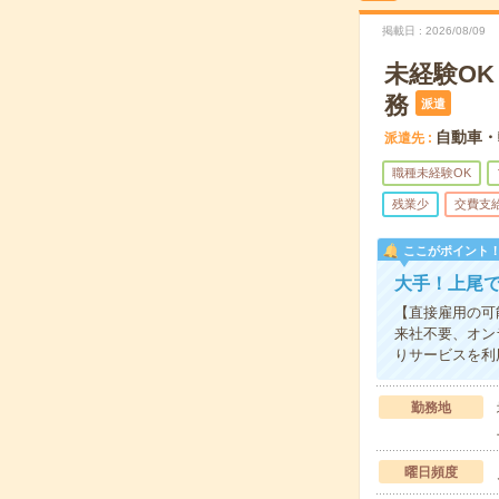
掲載日
2026/08/09
未経験O
務
派遣
自動車・
派遣先
職種未経験OK
残業少
交費支
ここがポイント
大手！上尾
【直接雇用の可
来社不要、オン
りサービスを利
勤務地
曜日頻度