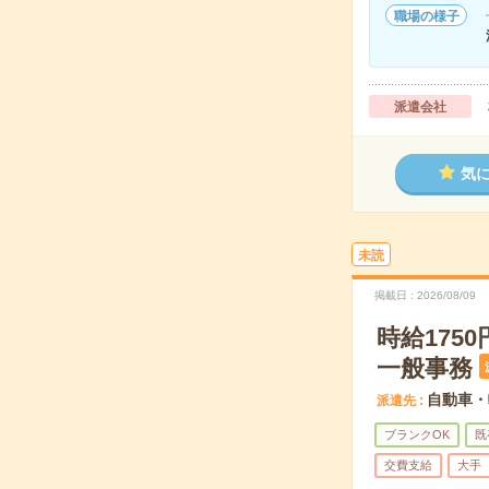
職場の様子
派遣会社
気
未読
掲載日
2026/08/09
時給17
一般事務
自動車・
派遣先
ブランクOK
既
交費支給
大手