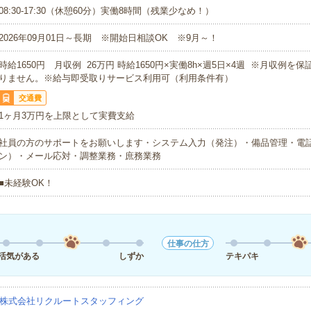
08:30-17:30（休憩60分）実働8時間（残業少なめ！）
2026年09月01日～長期 ※開始日相談OK ※9月～！
時給1650円 月収例 26万円 時給1650円×実働8h×週5日×4週 ※月収例を
りません。※給与即受取りサービス利用可（利用条件有）
交通費
1ヶ月3万円を上限として実費支給
社員の方のサポートをお願いします・システム入力（発注）・備品管理・電
ン）・メール応対・調整業務・庶務業務
■未経験OK！
仕事の仕方
活気がある
しずか
テキパキ
株式会社リクルートスタッフィング