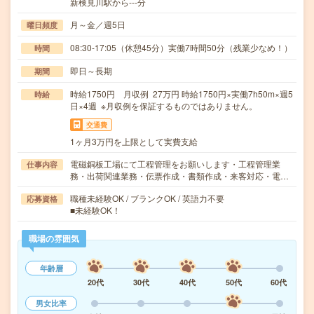
新検見川駅から---分
月～金／週5日
曜日頻度
08:30-17:05（休憩45分）実働7時間50分（残業少なめ！）
時間
即日～長期
期間
時給1750円 月収例 27万円 時給1750円×実働7h50m×週5
時給
日×4週 ※月収例を保証するものではありません。
交通費
1ヶ月3万円を上限として実費支給
電磁銅板工場にて工程管理をお願いします・工程管理業
仕事内容
務・出荷関連業務・伝票作成・書類作成・来客対応・電…
職種未経験OK / ブランクOK / 英語力不要
応募資格
■未経験OK！
職場の雰囲気
年齢層
20代
30代
40代
50代
60代
男女比率