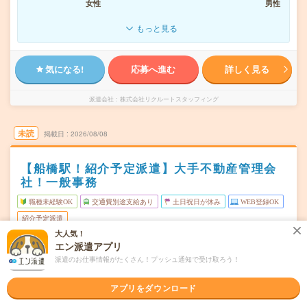
女性
男性
もっと見る
気になる!
応募へ進む
詳しく見る
派遣会社
株式会社リクルートスタッフィング
未読
掲載日
2026/08/08
【船橋駅！紹介予定派遣】大手不動産管理会
社！一般事務
職種未経験OK
交通費別途支給あり
土日祝日が休み
WEB登録OK
紹介予定派遣
大人気！
千葉県船橋市
エン派遣アプリ
勤務地
船橋駅から徒歩5分
派遣のお仕事情報がたくさん！プッシュ通知で受け取ろう！
月～金
曜日頻度
アプリをダウンロード
9:00～18:00
時間