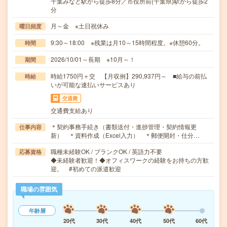
千葉みなと駅から徒歩8分／市役所前(千葉県)駅から徒歩2
分
月～金 ※土日祝休み
曜日頻度
9:30～18:00 ※残業は月10～15時間程度。※休憩60分。
時間
2026/10/01～長期 ※10月～！
期間
時給1750円＋交 【月収例】290,937円～ ■給与の前払
時給
いが可能な速払いサービスあり
交通費
交通費支給あり
＊契約事務手続き（書類送付・進捗管理・契約情報更
仕事内容
新） ＊資料作成（Excel入力） ＊郵便開封・仕分…
職種未経験OK / ブランクOK / 英語力不要
応募資格
◆未経験者歓迎！◆オフィスワークの経験をお持ちの方歓
迎。 #初めての派遣歓迎
職場の雰囲気
年齢層
20代
30代
40代
50代
60代