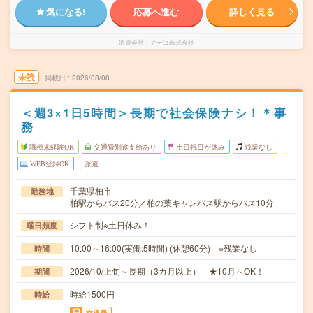
気になる!
応募へ進む
詳しく見る
派遣会社
アデコ株式会社
未読
掲載日
2026/08/08
＜週3×1日5時間＞長期で社会保険ナシ！＊事
務
職種未経験OK
交通費別途支給あり
土日祝日が休み
残業なし
WEB登録OK
派遣
千葉県柏市
勤務地
柏駅からバス20分／柏の葉キャンパス駅からバス10分
シフト制※土日休み！
曜日頻度
10:00～16:00(実働:5時間) (休憩60分) ※残業なし
時間
2026/10/上旬～長期（3カ月以上） ★10月～OK！
期間
時給1500円
時給