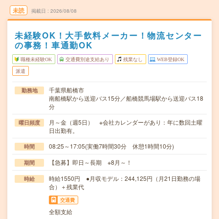
未読
掲載日
2026/08/08
未経験OK！大手飲料メーカー！物流センター
の事務！車通勤OK
職種未経験OK
交通費別途支給あり
残業なし
WEB登録OK
派遣
千葉県船橋市
勤務地
南船橋駅から送迎バス15分／船橋競馬場駅から送迎バス18
分
月～金（週5日） ※会社カレンダーがあり：年に数回土曜
曜日頻度
日出勤有。
08:25～17:05(実働7時間30分 休憩1時間10分)
時間
【急募】即日～長期 ※8月～！
期間
時給1550円 ●月収モデル：244,125円（月21日勤務の場
時給
合）＋残業代
交通費
全額支給