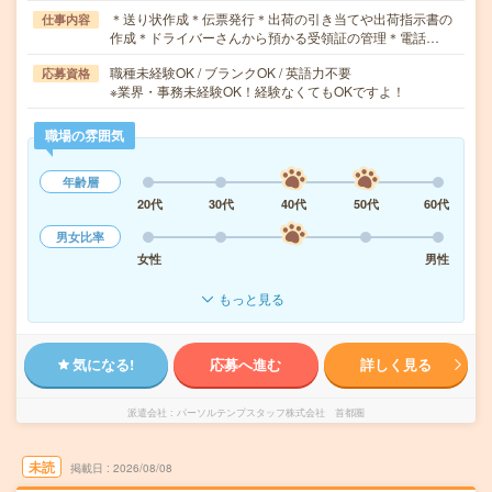
＊送り状作成＊伝票発行＊出荷の引き当てや出荷指示書の
仕事内容
作成＊ドライバーさんから預かる受領証の管理＊電話…
職種未経験OK / ブランクOK / 英語力不要
応募資格
※業界・事務未経験OK！経験なくてもOKですよ！
職場の雰囲気
年齢層
20代
30代
40代
50代
60代
男女比率
女性
男性
もっと見る
気になる!
応募へ進む
詳しく見る
派遣会社
パーソルテンプスタッフ株式会社 首都圏
未読
掲載日
2026/08/08