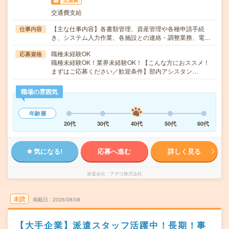
交通費
交通費支給
【主な仕事内容】各書類管理、資産管理や各種申請手続
仕事内容
き、システム入力作業、各施設との連絡・調整業務、電…
職種未経験OK
応募資格
職種未経験OK！業界未経験OK！【こんな方におススメ！
まずはご応募ください／歓迎条件】部内アシスタン…
職場の雰囲気
年齢層
20代
30代
40代
50代
60代
気になる!
応募へ進む
詳しく見る
派遣会社
アデコ株式会社
未読
掲載日
2026/08/08
【大手企業】派遣スタッフ活躍中！長期！事