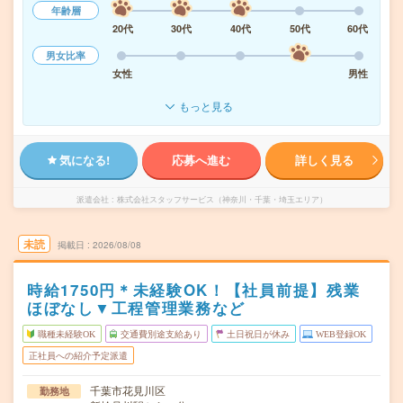
年齢層
20代
30代
40代
50代
60代
男女比率
女性
男性
もっと見る
気になる!
応募へ進む
詳しく見る
派遣会社
株式会社スタッフサービス（神奈川・千葉・埼玉エリア）
未読
掲載日
2026/08/08
時給1750円＊未経験OK！【社員前提】残業
ほぼなし▼工程管理業務など
職種未経験OK
交通費別途支給あり
土日祝日が休み
WEB登録OK
正社員への紹介予定派遣
千葉市花見川区
勤務地