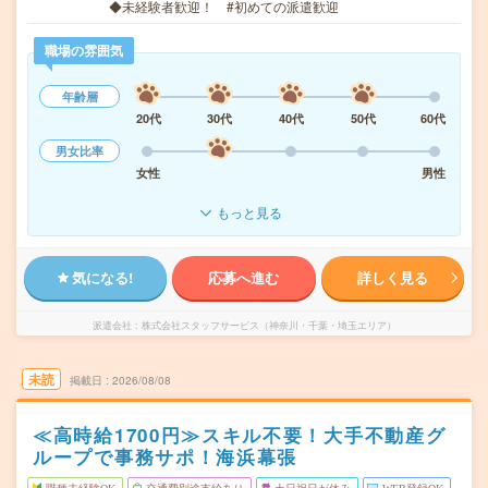
◆未経験者歓迎！ #初めての派遣歓迎
職場の雰囲気
年齢層
20代
30代
40代
50代
60代
男女比率
女性
男性
もっと見る
気になる!
応募へ進む
詳しく見る
派遣会社
株式会社スタッフサービス（神奈川・千葉・埼玉エリア）
未読
掲載日
2026/08/08
≪高時給1700円≫スキル不要！大手不動産グ
ループで事務サポ！海浜幕張