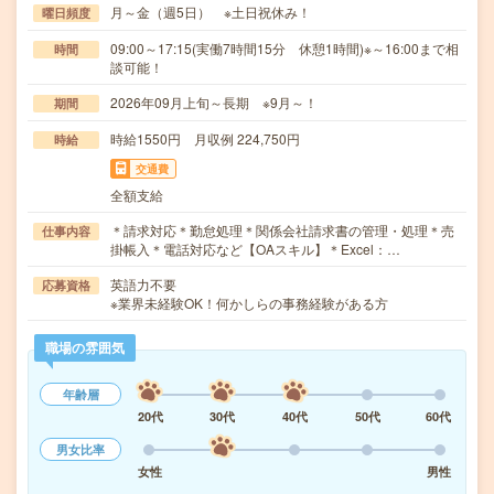
月～金（週5日） ※土日祝休み！
曜日頻度
09:00～17:15(実働7時間15分 休憩1時間)※～16:00まで相
時間
談可能！
2026年09月上旬～長期 ※9月～！
期間
時給1550円 月収例 224,750円
時給
交通費
全額支給
＊請求対応＊勤怠処理＊関係会社請求書の管理・処理＊売
仕事内容
掛帳入＊電話対応など【OAスキル】＊Excel：…
英語力不要
応募資格
※業界未経験OK！何かしらの事務経験がある方
職場の雰囲気
年齢層
20代
30代
40代
50代
60代
男女比率
女性
男性