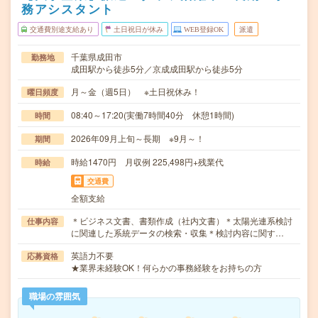
務アシスタント
交通費別途支給あり
土日祝日が休み
WEB登録OK
派遣
千葉県成田市
勤務地
成田駅から徒歩5分／京成成田駅から徒歩5分
月～金（週5日） ※土日祝休み！
曜日頻度
08:40～17:20(実働7時間40分 休憩1時間)
時間
2026年09月上旬～長期 ※9月～！
期間
時給1470円 月収例 225,498円+残業代
時給
交通費
全額支給
＊ビジネス文書、書類作成（社内文書）＊太陽光連系検討
仕事内容
に関連した系統データの検索・収集＊検討内容に関す…
英語力不要
応募資格
★業界未経験OK！何らかの事務経験をお持ちの方
職場の雰囲気