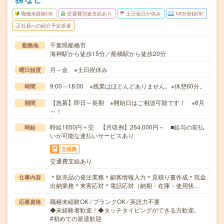
職種未経験OK
交通費別途支給あり
土日祝日が休み
WEB登録OK
正社員への紹介予定派遣
千葉県船橋市
勤務地
海神駅から徒歩15分／船橋駅から徒歩20分
月～金 ※土日祝休み
曜日頻度
9:00～18:00 ※残業はほとんどありません。※休憩60分。
時間
【急募】即日～長期 ※開始日はご相談可能です！ ※8月
期間
～！
時給1650円＋交 【月収例】264,000円～ ■給与の前払
時給
いが可能な速払いサービスあり
交通費
交通費支給あり
＊販売品の発注業務＊顧客情報入力＊見積り書作成＊現金
仕事内容
出納業務＊来客応対＊電話応対（納期・在庫・使用状…
職種未経験OK / ブランクOK / 英語力不要
応募資格
◆未経験者歓迎！◆タッチタイピングができる方歓迎。
#初めての派遣歓迎