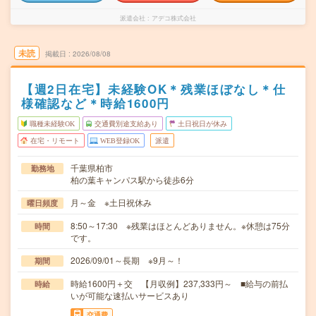
派遣会社
アデコ株式会社
未読
掲載日
2026/08/08
【週2日在宅】未経験OK＊残業ほぼなし＊仕
様確認など＊時給1600円
職種未経験OK
交通費別途支給あり
土日祝日が休み
在宅・リモート
WEB登録OK
派遣
千葉県柏市
勤務地
柏の葉キャンパス駅から徒歩6分
月～金 ※土日祝休み
曜日頻度
8:50～17:30 ※残業はほとんどありません。※休憩は75分
時間
です。
2026/09/01～長期 ※9月～！
期間
時給1600円＋交 【月収例】237,333円～ ■給与の前払
時給
いが可能な速払いサービスあり
交通費