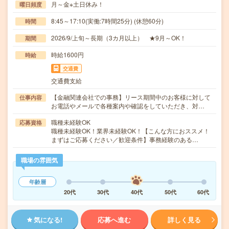
月～金※土日休み！
曜日頻度
8:45～17:10(実働:7時間25分) (休憩60分)
時間
2026/9/上旬～長期（3カ月以上） ★9月～OK！
期間
時給1600円
時給
交通費
交通費支給
【金融関連会社での事務】リース期間中のお客様に対して
仕事内容
お電話やメールで各種案内や確認をしていただき、対…
職種未経験OK
応募資格
職種未経験OK！業界未経験OK！【こんな方におススメ！
まずはご応募ください／歓迎条件】事務経験のある…
職場の雰囲気
年齢層
20代
30代
40代
50代
60代
気になる!
応募へ進む
詳しく見る