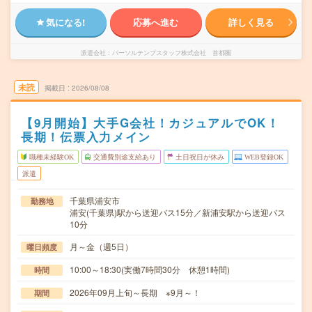
気になる!
応募へ進む
詳しく見る
派遣会社
パーソルテンプスタッフ株式会社 首都圏
未読
掲載日
2026/08/08
【9月開始】大手G会社！カジュアルでOK！
長期！伝票入力メイン
職種未経験OK
交通費別途支給あり
土日祝日が休み
WEB登録OK
派遣
千葉県浦安市
勤務地
浦安(千葉県)駅から送迎バス15分／新浦安駅から送迎バス
10分
月～金（週5日）
曜日頻度
10:00～18:30(実働7時間30分 休憩1時間)
時間
2026年09月上旬～長期 ※9月～！
期間