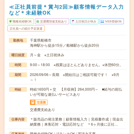
≪正社員前提＊賞与2回≫顧客情報データ入力
など＊未経験OK
職種未経験OK
交通費別途支給あり
土日祝日が休み
WEB登録OK
正社員への紹介予定派遣
千葉県船橋市
勤務地
海神駅から徒歩15分／船橋駅から徒歩20分
月～金 ※土日祝休み
曜日頻度
9:00～18:00 ※残業はほとんどありません。※休憩60分。
時間
2026/09/06～長期 ※開始日はご相談可能です！ ※9月
期間
～！
時給1650円＋交 【月収例】264,000円～ ■給与の前払
時給
いが可能な速払いサービスあり
交通費
交通費支給あり
＊販売品の発注業務｜顧客情報入力｜見積書作成｜現金出
仕事内容
納業務｜来客応対・電話応対など ＊6ヶ月後に正社…
職種未経験OK / ブランクOK / 英語力不要
応募資格