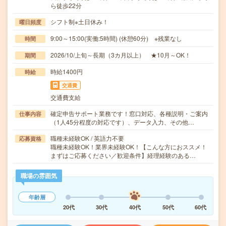
ら徒歩22分
シフト制※土日休み！
曜日頻度
9:00～15:00(実働:5時間) (休憩60分) ※残業なし
時間
2026/10/上旬～長期（3カ月以上） ★10月～OK！
期間
時給1400円
時給
交通費
交通費支給
確定申告サポート業務です！窓口対応、各種説明・ご案内
仕事内容
（1人45分程度の対応です）、データ入力、その他…
職種未経験OK / 英語力不要
応募資格
職種未経験OK！業界未経験OK！【こんな方におススメ！
まずはご応募ください／歓迎条件】経理経験のある…
職場の雰囲気
年齢層
20代
30代
40代
50代
60代