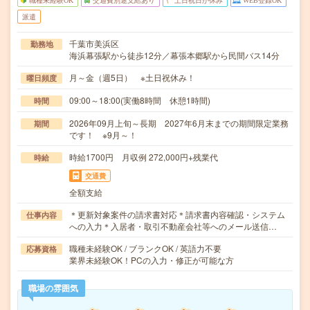
職種未経験OK
交通費別途支給あり
土日祝日が休み
WEB登録OK
派遣
千葉市美浜区
勤務地
海浜幕張駅から徒歩12分／幕張本郷駅から民間バス14分
月～金（週5日） ※土日祝休み！
曜日頻度
09:00～18:00(実働8時間 休憩1時間)
時間
2026年09月上旬～長期 2027年6月末までの期間限定業務
期間
です！ ※9月～！
時給1700円 月収例 272,000円+残業代
時給
交通費
全額支給
＊更新対象案件の請求書対応＊請求書内容確認・システム
仕事内容
への入力＊入居者・取引不動産会社等へのメール送信…
職種未経験OK / ブランクOK / 英語力不要
応募資格
業界未経験OK！PCの入力・修正が可能な方
職場の雰囲気