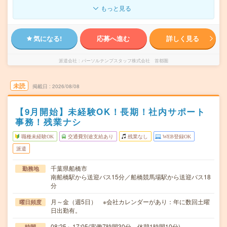
もっと見る
気になる!
応募へ進む
詳しく見る
派遣会社
パーソルテンプスタッフ株式会社 首都圏
未読
掲載日
2026/08/08
【9月開始】未経験OK！長期！社内サポート
事務！残業ナシ
職種未経験OK
交通費別途支給あり
残業なし
WEB登録OK
派遣
千葉県船橋市
勤務地
南船橋駅から送迎バス15分／船橋競馬場駅から送迎バス18
分
月～金（週5日） ※会社カレンダーがあり：年に数回土曜
曜日頻度
日出勤有。
08:25～17:05(実働7時間30分 休憩1時間10分)
時間