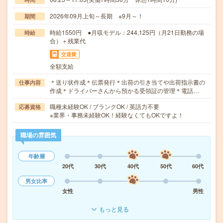
2026年09月上旬～長期 ※9月～！
期間
時給1550円 ●月収モデル：244,125円（月21日勤務の場
時給
合）＋残業代
交通費
全額支給
＊送り状作成＊伝票発行＊出荷の引き当てや出荷指示書の
仕事内容
作成＊ドライバーさんから預かる受領証の管理＊電話…
職種未経験OK / ブランクOK / 英語力不要
応募資格
※業界・事務未経験OK！経験なくてもOKですよ！
職場の雰囲気
年齢層
20代
30代
40代
50代
60代
男女比率
女性
男性
もっと見る