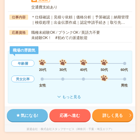
交通費支給あり
＊仕様確認｜見積り依頼｜価格分析｜予算確認｜納期管理
仕事内容
｜検収処理｜出金伝票作成｜認定申請手続き｜取引先…
職種未経験OK / ブランクOK / 英語力不要
応募資格
未経験OK！ #初めての派遣歓迎
職場の雰囲気
年齢層
20代
30代
40代
50代
60代
男女比率
女性
男性
もっと見る
気になる!
応募へ進む
詳しく見る
派遣会社
株式会社スタッフサービス（神奈川・千葉・埼玉エリア）