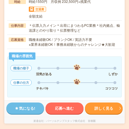
時給1550円 月収例 232,500円+残業代
時給
交通費
全額支給
＊伝票入力メイン＊出荷にまつわるPC業務＊社内拠点、輸
仕事内容
送課とのやり取り＊伝票整理など
職種未経験OK / ブランクOK / 英語力不要
応募資格
※業界未経験OK！事務未経験からのチャレンジ★大歓迎
職場の雰囲気
職場の様子
活気がある
しずか
仕事の仕方
テキパキ
コツコツ
気になる!
応募へ進む
詳しく見る
派遣会社
パーソルテンプスタッフ株式会社 首都圏