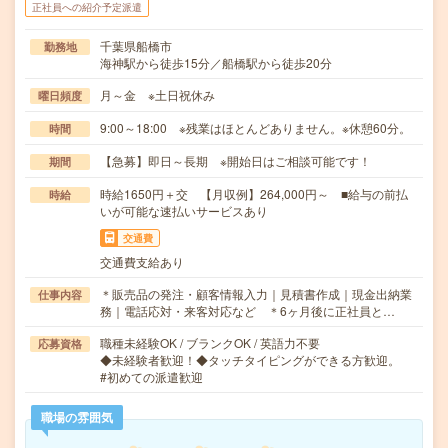
正社員への紹介予定派遣
千葉県船橋市
勤務地
海神駅から徒歩15分／船橋駅から徒歩20分
月～金 ※土日祝休み
曜日頻度
9:00～18:00 ※残業はほとんどありません。※休憩60分。
時間
【急募】即日～長期 ※開始日はご相談可能です！
期間
時給1650円＋交 【月収例】264,000円～ ■給与の前払
時給
いが可能な速払いサービスあり
交通費
交通費支給あり
＊販売品の発注・顧客情報入力｜見積書作成｜現金出納業
仕事内容
務｜電話応対・来客対応など ＊6ヶ月後に正社員と…
職種未経験OK / ブランクOK / 英語力不要
応募資格
◆未経験者歓迎！◆タッチタイピングができる方歓迎。
#初めての派遣歓迎
職場の雰囲気