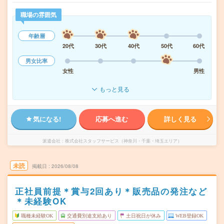
職場の雰囲気
年齢層
20代
30代
40代
50代
60代
男女比率
女性
男性
もっと見る
気になる!
応募へ進む
詳しく見る
派遣会社
株式会社スタッフサービス（神奈川・千葉・埼玉エリア）
未読
掲載日
2026/08/08
正社員前提＊賞与2回あり＊販売品の発注など
＊未経験OK
職種未経験OK
交通費別途支給あり
土日祝日が休み
WEB登録OK