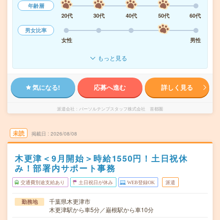
年齢層
20代
30代
40代
50代
60代
男女比率
女性
男性
もっと見る
気になる!
応募へ進む
詳しく見る
派遣会社
パーソルテンプスタッフ株式会社 首都圏
未読
掲載日
2026/08/08
木更津＜9月開始＞時給1550円！土日祝休
み！部署内サポート事務
交通費別途支給あり
土日祝日が休み
WEB登録OK
派遣
千葉県木更津市
勤務地
木更津駅から車5分／巌根駅から車10分