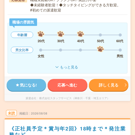
◆未経験者歓迎！◆タッチタイピングができる方歓迎。
#初めての派遣歓迎
職場の雰囲気
年齢層
20代
30代
40代
50代
60代
男女比率
女性
男性
もっと見る
気になる!
応募へ進む
詳しく見る
派遣会社
株式会社スタッフサービス（神奈川・千葉・埼玉エリア）
未読
掲載日
2026/08/08
《正社員予定＊賞与年2回》18時まで＊発注業
務など