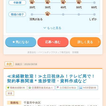
年齢層
20代
30代
40代
50代
60代
職場の様子
活気がある
しずか
もっと見る
気になる!
応募へ進む
詳しく見る
派遣会社
パーソルテンプスタッフ株式会社 首都圏
未読
掲載日
2026/08/08
≪未経験歓迎！≫土日祝休み！テレビ局で！
契約事務関連＊進捗管理・資料作成など
職種未経験OK
交通費別途支給あり
土日祝日が休み
WEB登録OK
派遣
千葉市中央区
勤務地