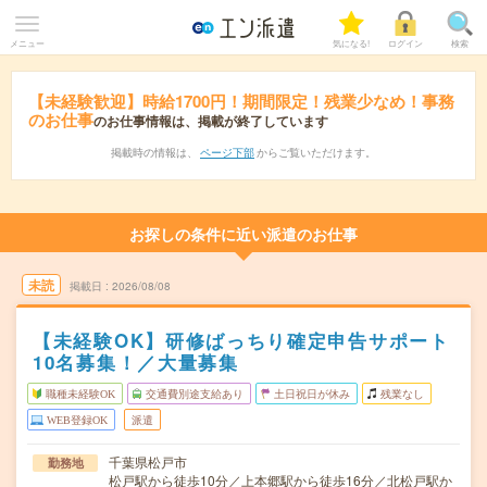
メニュー
気になる!
ログイン
検索
【未経験歓迎】時給1700円！期間限定！残業少なめ！事務
のお仕事
のお仕事情報は、掲載が終了しています
掲載時の情報は、
ページ下部
からご覧いただけます。
お探しの条件に近い派遣のお仕事
未読
掲載日
2026/08/08
【未経験OK】研修ばっちり確定申告サポート
10名募集！／大量募集
職種未経験OK
交通費別途支給あり
土日祝日が休み
残業なし
WEB登録OK
派遣
千葉県松戸市
勤務地
松戸駅から徒歩10分／上本郷駅から徒歩16分／北松戸駅か