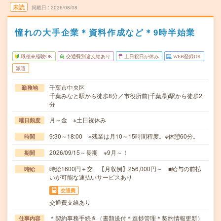
未読
掲載日
2026/08/08
憧れの大手企業＊資料作成など＊9時半始業
職種未経験OK
交通費別途支給あり
土日祝日が休み
WEB登録OK
派遣
千葉市中央区
勤務地
千葉みなと駅から徒歩8分／市役所前(千葉県)駅から徒歩2
分
月～金 ※土日祝休み
曜日頻度
9:30～18:00 ※残業は月10～15時間程度。※休憩60分。
時間
2026/09/15～長期 ※9月～！
期間
時給1600円＋交 【月収例】256,000円～ ■給与の前払
時給
いが可能な速払いサービスあり
交通費
交通費支給あり
＊契約事務手続き（書類送付＊進捗管理＊契約情報更新）
仕事内容