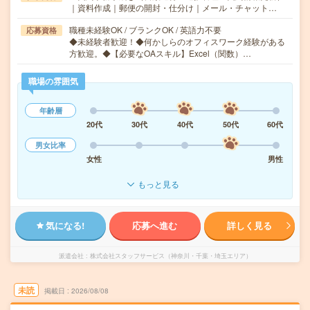
｜資料作成｜郵便の開封・仕分け｜メール・チャット…
職種未経験OK / ブランクOK / 英語力不要
応募資格
◆未経験者歓迎！◆何かしらのオフィスワーク経験がある
方歓迎。◆【必要なOAスキル】Excel（関数）…
職場の雰囲気
年齢層
20代
30代
40代
50代
60代
男女比率
女性
男性
もっと見る
気になる!
応募へ進む
詳しく見る
派遣会社
株式会社スタッフサービス（神奈川・千葉・埼玉エリア）
未読
掲載日
2026/08/08