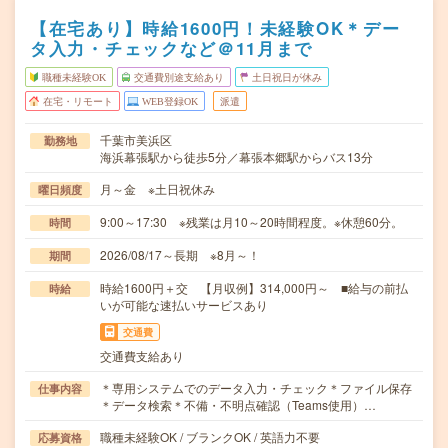
【在宅あり】時給1600円！未経験OK＊デー
タ入力・チェックなど＠11月まで
職種未経験OK
交通費別途支給あり
土日祝日が休み
在宅・リモート
WEB登録OK
派遣
千葉市美浜区
勤務地
海浜幕張駅から徒歩5分／幕張本郷駅からバス13分
月～金 ※土日祝休み
曜日頻度
9:00～17:30 ※残業は月10～20時間程度。※休憩60分。
時間
2026/08/17～長期 ※8月～！
期間
時給1600円＋交 【月収例】314,000円～ ■給与の前払
時給
いが可能な速払いサービスあり
交通費
交通費支給あり
＊専用システムでのデータ入力・チェック＊ファイル保存
仕事内容
＊データ検索＊不備・不明点確認（Teams使用）…
職種未経験OK / ブランクOK / 英語力不要
応募資格