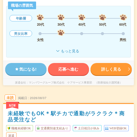
職場の雰囲気
年齢層
20代
30代
40代
50代
60代
男女比率
女性
男性
もっと見る
気になる!
応募へ進む
詳しく見る
派遣会社
マンパワーグループ株式会社 ケアサービス事業部 （医療福祉介護関連）
未読
掲載日
2026/08/07
NEW
未経験でもOK＊駅チカで通勤がラクラク＊商
品受注など
職種未経験OK
交通費別途支給あり
土日祝日が休み
WEB登録OK
派遣