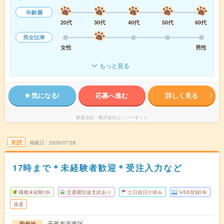
年齢層
20代
30代
40代
50代
60代
男女比率
女性
男性
もっと見る
気になる!
応募へ進む
詳しく見る
派遣会社
株式会社ニッソーネット
未読
掲載日
2026/07/28
17時まで＊未経験者歓迎＊受注入力など
職種未経験OK
交通費別途支給あり
土日祝日が休み
WEB登録OK
派遣
千葉市若葉区
勤務地