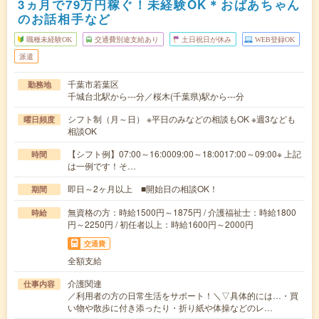
3ヵ月で79万円稼ぐ！未経験OK＊おばあちゃん
のお話相手など
職種未経験OK
交通費別途支給あり
土日祝日が休み
WEB登録OK
派遣
千葉市若葉区
勤務地
千城台北駅から---分／桜木(千葉県)駅から---分
シフト制（月～日） ※平日のみなどの相談もOK ※週3なども
曜日頻度
相談OK
【シフト例】07:00～16:0009:00～18:0017:00～09:00※ 上記
時間
は一例です！そ…
即日～2ヶ月以上 ■開始日の相談OK！
期間
無資格の方：時給1500円～1875円 / 介護福祉士：時給1800
時給
円～2250円 / 初任者以上：時給1600円～2000円
交通費
全額支給
介護関連
仕事内容
／利用者の方の日常生活をサポート！＼▽具体的には…・買
い物や散歩に付き添ったり・折り紙や体操などのレ…