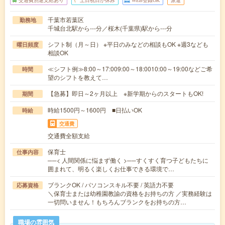
交通費別途支給あり
土日祝日が休み
WEB登録OK
派遣
千葉市若葉区
勤務地
千城台北駅から---分／桜木(千葉県)駅から---分
シフト制（月～日） ※平日のみなどの相談もOK ※週3なども
曜日頻度
相談OK
≪シフト例≫8:00～17:009:00～18:0010:00～19:00などご希
時間
望のシフトを教えて…
【急募】即日～2ヶ月以上 ※新学期からのスタートもOK!
期間
時給1500円～1600円 ■日払いOK
時給
交通費
交通費全額支給
保育士
仕事内容
──< 人間関係に悩まず働く >──すくすく育つ子どもたちに
囲まれて、明るく楽しくお仕事できる環境で…
ブランクOK / パソコンスキル不要 / 英語力不要
応募資格
＼保育士または幼稚園教諭の資格をお持ちの方 ／実務経験は
一切問いません！もちろんブランクをお持ちの方…
職場の雰囲気