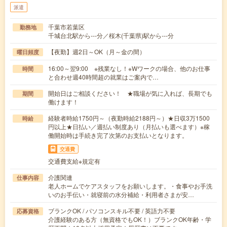
派遣
千葉市若葉区
勤務地
千城台北駅から---分／桜木(千葉県)駅から---分
【夜勤】週2日～OK（月～金の間）
曜日頻度
16:00～翌9:00 ※残業なし！※Wワークの場合、他のお仕事
時間
と合わせ週40時間超の就業はご案内で…
開始日はご相談ください！ ★職場が気に入れば、長期でも
期間
働けます！
経験者時給1750円～（夜勤時給2188円～）★日収3万1500
時給
円以上★日払い／週払い制度あり（月払いも選べます）※稼
働開始時は手続き完了次第のお支払いとなります。
交通費
交通費支給※規定有
介護関連
仕事内容
老人ホームでケアスタッフをお願いします。・食事やお手洗
いのお手伝い・就寝前の水分補給・利用者さまが安…
ブランクOK / パソコンスキル不要 / 英語力不要
応募資格
介護経験のある方（無資格でもOK！）ブランクOK年齢・学