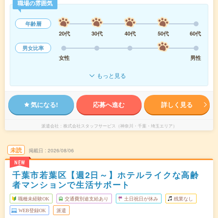
職場の雰囲気
年齢層
20代
30代
40代
50代
60代
男女比率
女性
男性
もっと見る
気になる!
応募へ進む
詳しく見る
派遣会社
株式会社スタッフサービス（神奈川・千葉・埼玉エリア）
未読
掲載日
2026/08/06
NEW
千葉市若葉区【週2日～】ホテルライクな高齢
者マンションで生活サポート
職種未経験OK
交通費別途支給あり
土日祝日が休み
残業なし
WEB登録OK
派遣