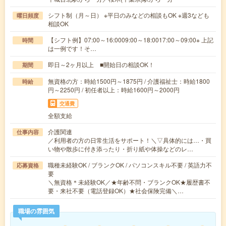
シフト制（月～日） ※平日のみなどの相談もOK ※週3なども
曜日頻度
相談OK
【シフト例】07:00～16:0009:00～18:0017:00～09:00※ 上記
時間
は一例です！そ…
即日～2ヶ月以上 ■開始日の相談OK！
期間
無資格の方：時給1500円～1875円 / 介護福祉士：時給1800
時給
円～2250円 / 初任者以上：時給1600円～2000円
交通費
全額支給
介護関連
仕事内容
／利用者の方の日常生活をサポート！＼▽具体的には…・買
い物や散歩に付き添ったり・折り紙や体操などのレ…
職種未経験OK / ブランクOK / パソコンスキル不要 / 英語力不
応募資格
要
＼無資格＊未経験OK／★年齢不問・ブランクOK★履歴書不
要・来社不要（電話登録OK）★社会保険完備＼…
職場の雰囲気