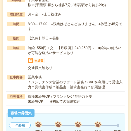
桜木(千葉県)駅から徒歩7分／都賀駅から徒歩20分
月～金 ※土日祝休み
曜日頻度
8:30～17:00 ※残業はほとんどありません。※休憩は45分で
時間
す。
【急募】即日～長期
期間
時給1550円＋交 【月収例】240,250円～ ■給与の前払い
時給
が可能な速払いサービスあり
交通費
交通費支給あり
営業事務
仕事内容
＊メンテナンス営業のサポート業務＊SAPを利用して受注入
力＊見積書作成＊納品書・請求書発行＊伝票処理…
職種未経験OK / ブランクOK / 英語力不要
応募資格
未経験OK！ #初めての派遣歓迎
職場の雰囲気
年齢層