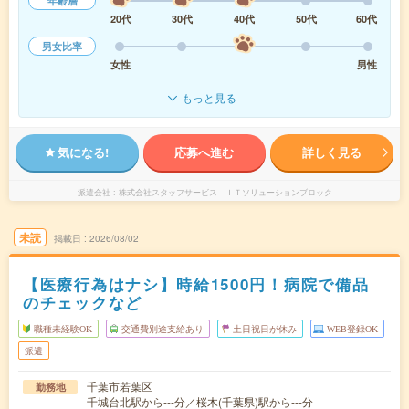
年齢層
20代
30代
40代
50代
60代
男女比率
女性
男性
もっと見る
気になる!
応募へ進む
詳しく見る
派遣会社
株式会社スタッフサービス ＩＴソリューションブロック
未読
掲載日
2026/08/02
【医療行為はナシ】時給1500円！病院で備品
のチェックなど
職種未経験OK
交通費別途支給あり
土日祝日が休み
WEB登録OK
派遣
千葉市若葉区
勤務地
千城台北駅から---分／桜木(千葉県)駅から---分