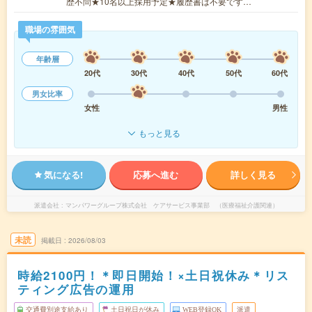
歴不問★10名以上採用予定★履歴書は不要です…
職場の雰囲気
年齢層
20代
30代
40代
50代
60代
男女比率
女性
男性
もっと見る
気になる!
応募へ進む
詳しく見る
派遣会社
マンパワーグループ株式会社 ケアサービス事業部 （医療福祉介護関連）
未読
掲載日
2026/08/03
時給2100円！＊即日開始！×土日祝休み＊リス
ティング広告の運用
交通費別途支給あり
土日祝日が休み
WEB登録OK
派遣