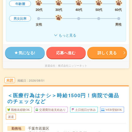
年齢層
20代
30代
40代
50代
60代
男女比率
女性
男性
もっと見る
気になる!
応募へ進む
詳しく見る
派遣会社
株式会社ニッソーネット
未読
掲載日
2026/08/01
＜医療行為はナシ＞時給1500円！病院で備品
のチェックなど
職種未経験OK
交通費別途支給あり
土日祝日が休み
WEB登録OK
派遣
千葉市若葉区
勤務地