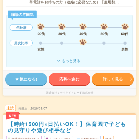
帯電話をお持ちの方（連絡に必要なため）【雇用契…
職場の雰囲気
年齢層
20代
30代
40代
50代
60代
男女比率
女性
男性
もっと見る
気になる!
応募へ進む
詳しく見る
派遣会社
テイケイトレード株式会社
未読
掲載日
2026/08/07
NEW
【時給1500円×日払いOK！】保育園で子ども
の見守りや遊び相手など