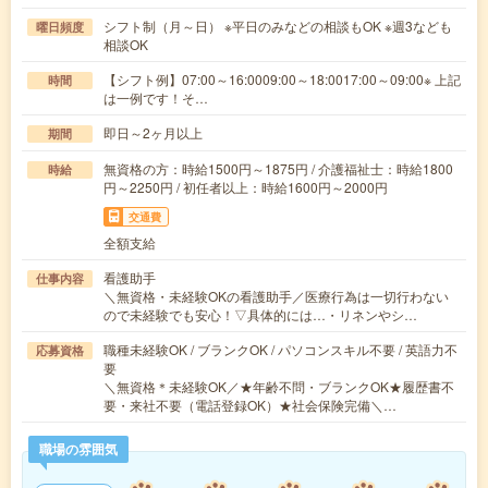
シフト制（月～日） ※平日のみなどの相談もOK ※週3なども
曜日頻度
相談OK
【シフト例】07:00～16:0009:00～18:0017:00～09:00※ 上記
時間
は一例です！そ…
即日～2ヶ月以上
期間
無資格の方：時給1500円～1875円 / 介護福祉士：時給1800
時給
円～2250円 / 初任者以上：時給1600円～2000円
交通費
全額支給
看護助手
仕事内容
＼無資格・未経験OKの看護助手／医療行為は一切行わない
ので未経験でも安心！▽具体的には…・リネンやシ…
職種未経験OK / ブランクOK / パソコンスキル不要 / 英語力不
応募資格
要
＼無資格＊未経験OK／★年齢不問・ブランクOK★履歴書不
要・来社不要（電話登録OK）★社会保険完備＼…
職場の雰囲気