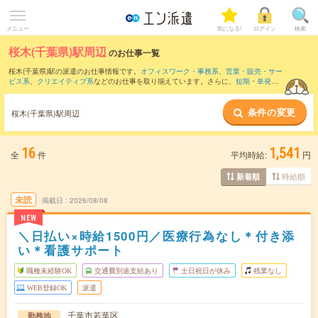
メニュー
気になる!
ログイン
検索
桜木(千葉県)駅周辺
のお仕事一覧
桜木(千葉県)駅の派遣のお仕事情報です。
オフィスワーク・事務系
、
営業・販売・サー
ビス系
、
クリエイティブ系
などのお仕事を取り揃えています。さらに、
短期
・
単発
な
どの期間や、
職種未経験OK
などのこだわり条件で絞り込んでいただけます。
条件の変更
また、
千葉駅
・
千葉みなと駅
・
千葉中央駅
・
京成千葉駅
・
蘇我駅
など近隣駅のお仕事
桜木(千葉県)駅周辺
もご確認いただけます。
16
1,541
全
件
平均時給:
円
時給順
新着順
未読
掲載日
2026/08/08
NEW
＼日払い×時給1500円／医療行為なし＊付き添
い＊看護サポート
職種未経験OK
交通費別途支給あり
土日祝日が休み
残業なし
WEB登録OK
派遣
千葉市若葉区
勤務地