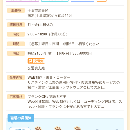
千葉市若葉区
勤務地
桜木(千葉県)駅から徒歩11分
月～金(土日休み）
曜日頻度
9:00～18:00（休憩:60分）
時間
【急募】即日～長期 ※開始日ご相談ください！
期間
時給2100円+交 【月収例】33万6000円
時給
交通費
交通費支給
WEB制作・編集・コーダー
仕事内容
リスティング広告の運用HP制作・改善運用Webサービスの
制作・運営＜派遣先＞ソフトウェア会社でのお仕…
ブランクOK / 英語力不要
応募資格
Web関連知識。Web制作もしくは、コーディング経験者。ス
キル・経験・ブランクに不安がある方でも大丈…
職場の雰囲気