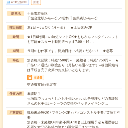
WEB登録OK
派遣
千葉市若葉区
勤務地
千城台北駅から---分／桜木(千葉県)駅から---分
週2日～5日OK（月～金） ★土日休みOK
曜日頻度
★1日6時間～の時短シフトOK★もちろんフルタイムシフト
時間
も可能★スタート時間選べます7:00～16:…
長期のお仕事です。開始日はご相談ください！ ★急募
期間
無資格未経験：時給1500円～ 経験者：時給1750円～ ★
時給
日払い／週払い制度あり（月払いも選べます）※稼働開始時
は手続き完了次第のお支払いとなります。
交通費
交通費支給※規定有
看護助手
仕事内容
≪病院でちょっとしたお手伝い≫○カルテ整理などの看護師
さんのお手伝い○シーツの交換やベッドメイキング…
職種未経験OK / ブランクOK / パソコンスキル不要 / 英語力不
応募資格
要
無資格・未経験OK年齢不問★10名以上採用予定★履歴書は
不要です▽応募後の流れ1)翌営業日までに担当…