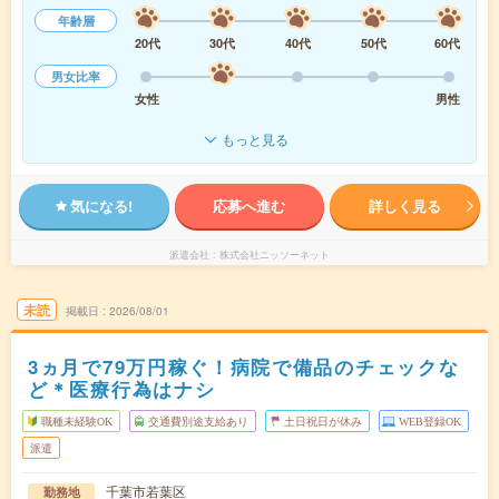
年齢層
20代
30代
40代
50代
60代
男女比率
女性
男性
もっと見る
気になる!
応募へ進む
詳しく見る
派遣会社
株式会社ニッソーネット
未読
掲載日
2026/08/01
3ヵ月で79万円稼ぐ！病院で備品のチェックな
ど＊医療行為はナシ
職種未経験OK
交通費別途支給あり
土日祝日が休み
WEB登録OK
派遣
千葉市若葉区
勤務地