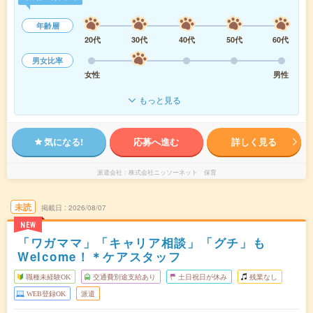
年齢層
20代
30代
40代
50代
60代
男女比率
女性
男性
もっと見る
気になる!
応募へ進む
詳しく見る
派遣会社
株式会社ニッソーネット 保育
未読
掲載日
2026/08/07
NEW
「ワガママ」「キャリア相談」「グチ」も
Welcome！＊ケアスタッフ
職種未経験OK
交通費別途支給あり
土日祝日が休み
残業なし
WEB登録OK
派遣