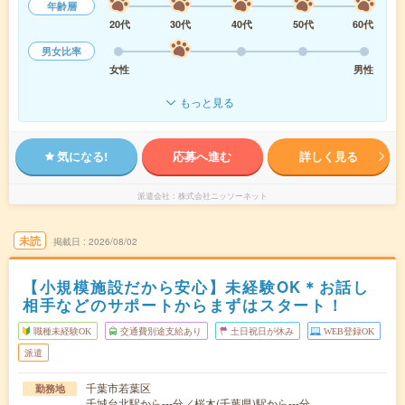
年齢層
20代
30代
40代
50代
60代
男女比率
女性
男性
もっと見る
気になる!
応募へ進む
詳しく見る
派遣会社
株式会社ニッソーネット
未読
掲載日
2026/08/02
【小規模施設だから安心】未経験OK＊お話し
相手などのサポートからまずはスタート！
職種未経験OK
交通費別途支給あり
土日祝日が休み
WEB登録OK
派遣
千葉市若葉区
勤務地
千城台北駅から---分／桜木(千葉県)駅から---分