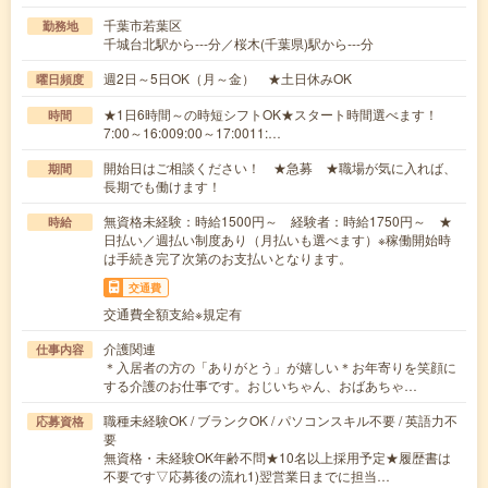
千葉市若葉区
勤務地
千城台北駅から---分／桜木(千葉県)駅から---分
週2日～5日OK（月～金） ★土日休みOK
曜日頻度
★1日6時間～の時短シフトOK★スタート時間選べます！
時間
7:00～16:009:00～17:0011:…
開始日はご相談ください！ ★急募 ★職場が気に入れば、
期間
長期でも働けます！
無資格未経験：時給1500円～ 経験者：時給1750円～ ★
時給
日払い／週払い制度あり（月払いも選べます）※稼働開始時
は手続き完了次第のお支払いとなります。
交通費
交通費全額支給※規定有
介護関連
仕事内容
＊入居者の方の「ありがとう」が嬉しい＊お年寄りを笑顔に
する介護のお仕事です。おじいちゃん、おばあちゃ…
職種未経験OK / ブランクOK / パソコンスキル不要 / 英語力不
応募資格
要
無資格・未経験OK年齢不問★10名以上採用予定★履歴書は
不要です▽応募後の流れ1)翌営業日までに担当…