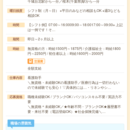
千城台北駅から---分／桜木(千葉県)駅から---分
シフト制（月～日） ※平日のみなどの相談もOK ※週3なども
曜日頻度
相談OK
【シフト例】07:00～16:0009:00～18:0017:00～09:00※ 上記
時間
は一例です！そ…
即日～2ヶ月以上
期間
無資格の方：時給1500円～1875円 / 介護福祉士：時給1800
時給
円～2250円 / 初任者以上：時給1600円～2000円
交通費
全額支給
看護助手
仕事内容
＼無資格・未経験OKの看護助手／医療行為は一切行わない
ので未経験でも安心！▽具体的には…・リネンやシ…
職種未経験OK / ブランクOK / パソコンスキル不要 / 英語力不
応募資格
要
＼無資格＊未経験OK／★年齢不問・ブランクOK★履歴書不
要・来社不要（電話登録OK）★社会保険完備＼…
職場の雰囲気