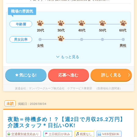
職場の雰囲気
年齢層
20代
30代
40代
50代
60代
男女比率
女性
男性
もっと見る
気になる!
応募へ進む
詳しく見る
派遣会社
マンパワーグループ株式会社 ケアサービス事業部 （医療福祉介護関連）
未読
掲載日
2026/08/04
夜勤＝待機多め！？【週2日で月収25.2万円】
介護スタッフ＊日払いOK!
交通費別途支給あり
土日祝日が休み
残業なし
WEB登録OK