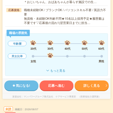
＊おじいちゃん、おばあちゃんが暮らす施設での生…
職種未経験OK / ブランクOK / パソコンスキル不要 / 英語力不
応募資格
要
無資格・未経験OK年齢不問★10名以上採用予定★履歴書は
不要です▽応募後の流れ1)翌営業日までに担当…
職場の雰囲気
年齢層
20代
30代
40代
50代
60代
男女比率
女性
男性
もっと見る
気になる!
応募へ進む
詳しく見る
派遣会社
マンパワーグループ株式会社 ケアサービス事業部 （医療福祉介護関連）
未読
掲載日
2026/08/07