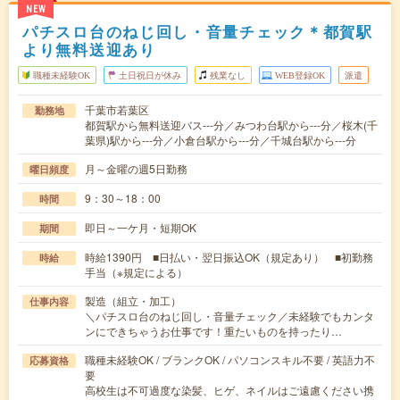
NEW
パチスロ台のねじ回し・音量チェック＊都賀駅
より無料送迎あり
職種未経験OK
土日祝日が休み
残業なし
WEB登録OK
派遣
千葉市若葉区
勤務地
都賀駅から無料送迎バス---分／みつわ台駅から---分／桜木(千
葉県)駅から---分／小倉台駅から---分／千城台駅から---分
月～金曜の週5日勤務
曜日頻度
9：30～18：00
時間
即日～一ケ月・短期OK
期間
時給1390円 ■日払い・翌日振込OK（規定あり） ■初勤務
時給
手当（※規定による）
製造（組立・加工）
仕事内容
＼パチスロ台のねじ回し・音量チェック／未経験でもカンタ
ンにできちゃうお仕事です！重たいものを持ったり…
職種未経験OK / ブランクOK / パソコンスキル不要 / 英語力不
応募資格
要
高校生は不可過度な染髪、ヒゲ、ネイルはご遠慮ください携