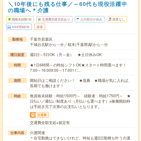
＼10年後にも残る仕事／～60代も現役活躍中
の職場へ＊介護
職種未経験OK
交通費別途支給あり
土日祝日が休み
残業なし
WEB登録OK
派遣
千葉市若葉区
勤務地
千城台北駅から---分／桜木(千葉県)駅から---分
週2日～5日OK（月～金） ★土日休みOK
曜日頻度
★1日6時間～の時短シフトOK★スタート時間選べます！
時間
7:00～16:009:00～17:0011:…
開始日はご相談ください！ ★急募 ★職場が気に入れば、
期間
長期でも働けます！
無資格未経験：時給1500円～ 経験者：時給1750円～ ★
時給
日払い／週払い制度あり（月払いも選べます）※稼働開始時
は手続き完了次第のお支払いとなります。
交通費
交通費全額支給※規定有
介護関連
仕事内容
＊在宅勤務はできないけれど、時短も週2日勤務も叶う介護