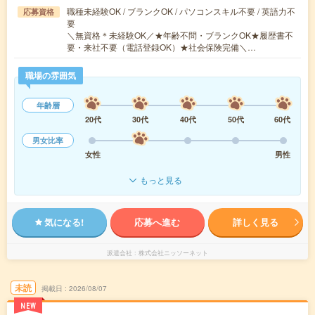
職種未経験OK / ブランクOK / パソコンスキル不要 / 英語力不
応募資格
要
＼無資格＊未経験OK／★年齢不問・ブランクOK★履歴書不
要・来社不要（電話登録OK）★社会保険完備＼…
職場の雰囲気
年齢層
20代
30代
40代
50代
60代
男女比率
女性
男性
もっと見る
気になる!
応募へ進む
詳しく見る
派遣会社
株式会社ニッソーネット
未読
掲載日
2026/08/07
NEW