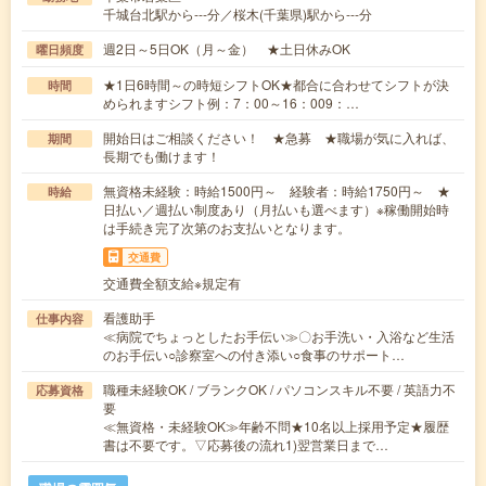
千城台北駅から---分／桜木(千葉県)駅から---分
週2日～5日OK（月～金） ★土日休みOK
曜日頻度
★1日6時間～の時短シフトOK★都合に合わせてシフトが決
時間
められますシフト例：7：00～16：009：…
開始日はご相談ください！ ★急募 ★職場が気に入れば、
期間
長期でも働けます！
無資格未経験：時給1500円～ 経験者：時給1750円～ ★
時給
日払い／週払い制度あり（月払いも選べます）※稼働開始時
は手続き完了次第のお支払いとなります。
交通費
交通費全額支給※規定有
看護助手
仕事内容
≪病院でちょっとしたお手伝い≫〇お手洗い・入浴など生活
のお手伝い○診察室への付き添い○食事のサポート…
職種未経験OK / ブランクOK / パソコンスキル不要 / 英語力不
応募資格
要
≪無資格・未経験OK≫年齢不問★10名以上採用予定★履歴
書は不要です。▽応募後の流れ1)翌営業日まで…