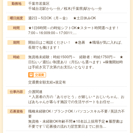
千葉市若葉区
勤務地
千城台北駅から---分／桜木(千葉県)駅から---分
週2日～5日OK（月～金） ★土日休みOK
曜日頻度
★1日6時間～の時短シフトOK★スタート時間選べます！
時間
7:00～16:009:00～17:0011:…
開始日はご相談ください！ ★急募 ★職場が気に入れば、
期間
長期でも働けます！
無資格未経験：時給1500円～ 経験者：時給1750円～ ★
時給
日払い／週払い制度あり（月払いも選べます）※稼働開始時
は手続き完了次第のお支払いとなります。
交通費
交通費全額支給※規定有
介護関連
仕事内容
＊入居者の方の「ありがとう」が嬉しい＊おじいちゃん、お
ばあちゃんが暮らす施設での生活サポートをお任せ…
職種未経験OK / ブランクOK / パソコンスキル不要 / 英語力不
応募資格
要
無資格・未経験OK年齢不問★10名以上採用予定★履歴書は
不要です▽応募後の流れ1)翌営業日までに担当…