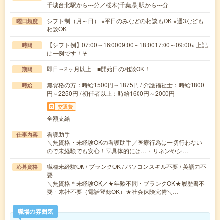
千城台北駅から---分／桜木(千葉県)駅から---分
シフト制（月～日） ※平日のみなどの相談もOK ※週3なども
曜日頻度
相談OK
【シフト例】07:00～16:0009:00～18:0017:00～09:00※ 上記
時間
は一例です！そ…
即日～2ヶ月以上 ■開始日の相談OK！
期間
無資格の方：時給1500円～1875円 / 介護福祉士：時給1800
時給
円～2250円 / 初任者以上：時給1600円～2000円
交通費
全額支給
看護助手
仕事内容
＼無資格・未経験OKの看護助手／医療行為は一切行わない
ので未経験でも安心！▽具体的には…・リネンやシ…
職種未経験OK / ブランクOK / パソコンスキル不要 / 英語力不
応募資格
要
＼無資格＊未経験OK／★年齢不問・ブランクOK★履歴書不
要・来社不要（電話登録OK）★社会保険完備＼…
職場の雰囲気