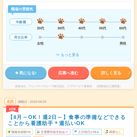
職場の雰囲気
年齢層
20代
30代
40代
50代
60代
男女比率
女性
男性
もっと見る
気になる!
応募へ進む
詳しく見る
派遣会社
マンパワーグループ株式会社 ケアサービス事業部 （医療福祉介護関連）
未読
掲載日
2026/08/05
NEW
【8月～OK！週2日～】食事の準備などできる
ことから看護助手＊週払いOK
職種未経験OK
交通費別途支給あり
土日祝日が休み
残業なし