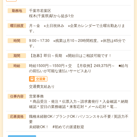
千葉市若葉区
勤務地
桜木(千葉県)駅から徒歩1分
月～金 ※土日祝休み ※企業カレンダーで土曜出勤ありま
曜日頻度
す。
9:00～17:30 ※残業は月10～20時間程度。※休憩は45分で
時間
す。
【急募】即日～長期 ※開始日はご相談可能です！
期間
時給1500円～1550円＋交 【月収例】249,375円～ ■給与
時給
の前払いが可能な速払いサービスあり
交通費
交通費支給あり
営業事務
仕事内容
＊商品受注・発注＊伝票入力～請求書発行＊入金確認＊納期
確認＊翌日の業務確認＊来客応対＊メール応対＊電…
職種未経験OK / ブランクOK / パソコンスキル不要 / 英語力不
応募資格
要
未経験OK！ #初めての派遣歓迎