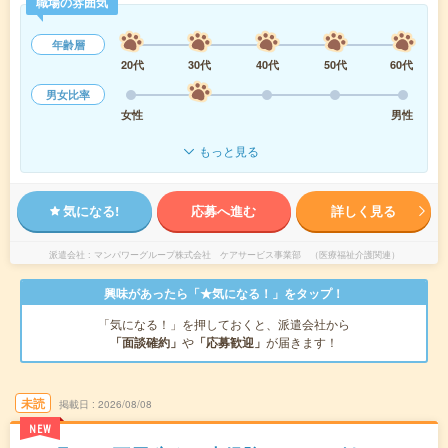
職場の雰囲気
年齢層
20代
30代
40代
50代
60代
男女比率
女性
男性
もっと見る
気になる!
応募へ進む
詳しく見る
派遣会社
マンパワーグループ株式会社 ケアサービス事業部 （医療福祉介護関連）
興味があったら「★気になる！」をタップ！
「気になる！」を押しておくと、派遣会社から
「面談確約」
や
「応募歓迎」
が届きます！
未読
掲載日
2026/08/08
NEW