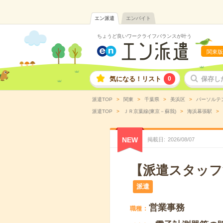
エン派遣
エンバイト
ちょうど良いワークライフバランスが叶う
関東版
気になる！リスト
0
保存し
派遣TOP
関東
千葉県
美浜区
パーソルテ
派遣TOP
ＪＲ京葉線(東京－蘇我)
海浜幕張駅
NEW
掲載日
2026
/
08
/
07
【派遣スタッフ
派遣
営業事務
職種