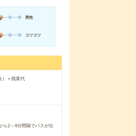
男性
コツコツ
場合）＋残業代
から2～4分間隔でバスが出