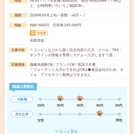
08:45～17:15(実働7時間30分 休憩1時間)※9時～17時な
時間
ど、お時間帯いろいろご相談OK…
2026年09月上旬～長期 ※9月～！
期間
時給1600円 月収例 240,000円
時給
交通費
全額支給
＊コンビニなどから届く注文内容の入力 メール・FAX・
仕事内容
オンラインの情報を専用システムへ入力します＊請…
職種未経験OK / ブランクOK / 英語力不要
応募資格
▽フォーマット入力ができればOK♪◆食品会社のため、ネ
イル・アクセサリー着用はできません
職場の雰囲気
年齢層
20代
30代
40代
50代
60代
男女比率
女性
男性
もっと見る