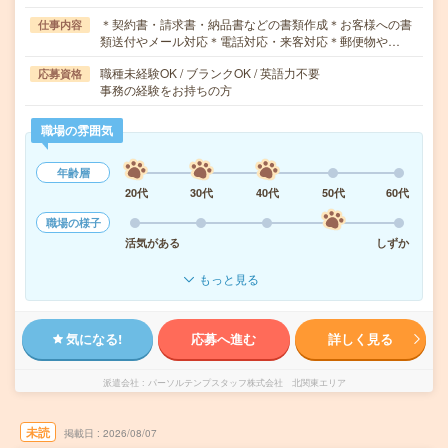
＊契約書・請求書・納品書などの書類作成＊お客様への書
仕事内容
類送付やメール対応＊電話対応・来客対応＊郵便物や…
職種未経験OK / ブランクOK / 英語力不要
応募資格
事務の経験をお持ちの方
職場の雰囲気
年齢層
20代
30代
40代
50代
60代
職場の様子
活気がある
しずか
もっと見る
気になる!
応募へ進む
詳しく見る
派遣会社
パーソルテンプスタッフ株式会社 北関東エリア
未読
掲載日
2026/08/07