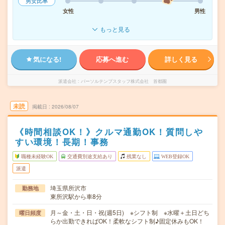
男女比率
女性
男性
もっと見る
気になる!
応募へ進む
詳しく見る
派遣会社
パーソルテンプスタッフ株式会社 首都圏
未読
掲載日
2026/08/07
《時間相談OK！》クルマ通勤OK！質問しや
すい環境！長期！事務
職種未経験OK
交通費別途支給あり
残業なし
WEB登録OK
派遣
埼玉県所沢市
勤務地
東所沢駅から車8分
月～金・土・日・祝(週5日) ※シフト制 ※水曜＋土日どち
曜日頻度
らか出勤できればOK！柔軟なシフト制♪固定休みもOK！