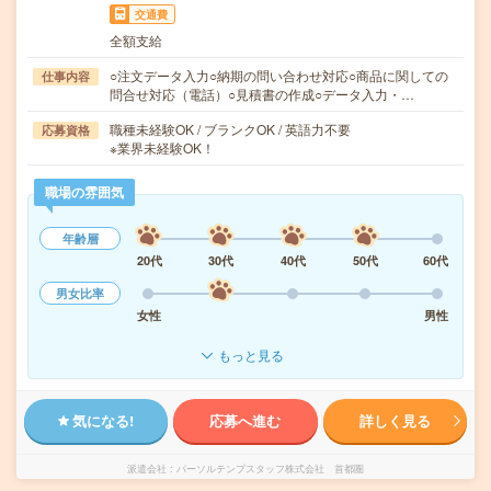
交通費
全額支給
○注文データ入力○納期の問い合わせ対応○商品に関しての
仕事内容
問合せ対応（電話）○見積書の作成○データ入力・…
職種未経験OK / ブランクOK / 英語力不要
応募資格
※業界未経験OK！
職場の雰囲気
年齢層
20代
30代
40代
50代
60代
男女比率
女性
男性
もっと見る
気になる!
応募へ進む
詳しく見る
派遣会社
パーソルテンプスタッフ株式会社 首都圏