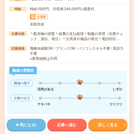
時給1500円 月収例 240,000円+残業代
時給
交通費
全額支給
＊配布物の回覧＊経費の支払処理＊制服の管理（在庫チェ
仕事内容
ック、貸出、発注）＊文房具や備品の発注＊電話対応…
職種未経験OK / ブランクOK / パソコンスキル不要 / 英語力
応募資格
不要
※業界経験は不問
職場の雰囲気
職場の様子
活気がある
しずか
仕事の仕方
テキパキ
コツコツ
気になる!
応募へ進む
詳しく見る