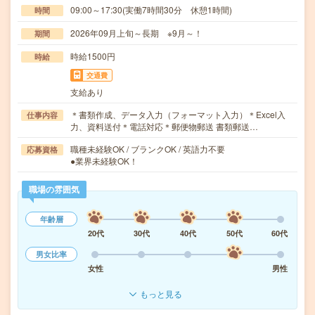
09:00～17:30(実働7時間30分 休憩1時間)
時間
2026年09月上旬～長期 ※9月～！
期間
時給1500円
時給
交通費
支給あり
＊書類作成、データ入力（フォーマット入力）＊Excel入
仕事内容
力、資料送付＊電話対応＊郵便物郵送 書類郵送…
職種未経験OK / ブランクOK / 英語力不要
応募資格
●業界未経験OK！
職場の雰囲気
年齢層
20代
30代
40代
50代
60代
男女比率
女性
男性
もっと見る