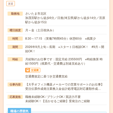
派遣
さいたま市北区
勤務地
加茂宮駅から徒歩6分／日進(埼玉県)駅から徒歩14分／宮原
駅から徒歩15分
月～金（土日祝休み）
曜日頻度
8:30～17:15 （実働7時間45分）休憩60分 ※残業少
時間
2026年9月上旬～長期 ※スタート日相談OK！ #9月～開
期間
始OK！
月給制のお仕事です：固定月給 235500円 ※時給換算 時
時給
給1500円（残業代・交通費は別途支給あり）
交通費
交通費規定に基づき交通費支給
【大手オフィス機器メーカーでの営業サポートのお仕事】
仕事内容
受注伝票作成発注業務入金会計処理電話対応書類作成…
職種未経験OK / ブランクOK / 英語力不要
応募資格
未経験OK！【活かせるご経験】受発注のご経験
職場の雰囲気