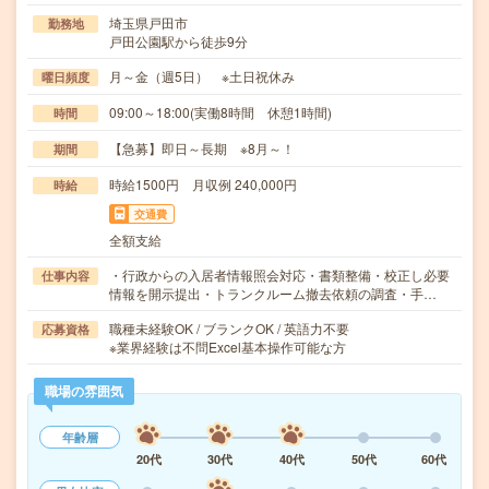
埼玉県戸田市
勤務地
戸田公園駅から徒歩9分
月～金（週5日） ※土日祝休み
曜日頻度
09:00～18:00(実働8時間 休憩1時間)
時間
【急募】即日～長期 ※8月～！
期間
時給1500円 月収例 240,000円
時給
交通費
全額支給
・行政からの入居者情報照会対応・書類整備・校正し必要
仕事内容
情報を開示提出・トランクルーム撤去依頼の調査・手…
職種未経験OK / ブランクOK / 英語力不要
応募資格
※業界経験は不問Excel基本操作可能な方
職場の雰囲気
年齢層
20代
30代
40代
50代
60代