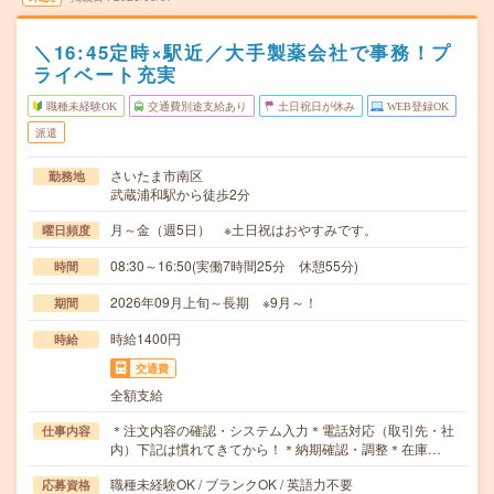
＼16:45定時×駅近／大手製薬会社で事務！プ
ライベート充実
職種未経験OK
交通費別途支給あり
土日祝日が休み
WEB登録OK
派遣
さいたま市南区
勤務地
武蔵浦和駅から徒歩2分
月～金（週5日） ※土日祝はおやすみです。
曜日頻度
08:30～16:50(実働7時間25分 休憩55分)
時間
2026年09月上旬～長期 ※9月～！
期間
時給1400円
時給
交通費
全額支給
＊注文内容の確認・システム入力＊電話対応（取引先・社
仕事内容
内）下記は慣れてきてから！＊納期確認・調整＊在庫…
職種未経験OK / ブランクOK / 英語力不要
応募資格