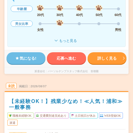
年齢層
20代
30代
40代
50代
60代
男女比率
女性
男性
もっと見る
気になる!
応募へ進む
詳しく見る
派遣会社
パーソルテンプスタッフ株式会社 首都圏
未読
掲載日
2026/08/07
【未経験OK！】残業少なめ！≪人気！浦和≫
一般事務
職種未経験OK
交通費別途支給あり
土日祝日が休み
WEB登録OK
派遣