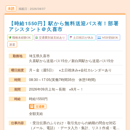
未読
掲載日
2026/08/07
【時給1550円】駅から無料送迎バス有！部署
アシスタント＠久喜市
職種未経験OK
交通費別途支給あり
土日祝日が休み
WEB登録OK
派遣
埼玉県久喜市
勤務地
久喜駅から送迎バス15分／新白岡駅から送迎バス15分
月～金（週5日） ※土日祝休み※会社カレンダーあり
曜日頻度
08:30～17:05(実働7時間35分 休憩1時間)
時間
2026年09月上旬～長期 ※9月～！
期間
時給1550円
時給
交通費
全額支給
・受注伝票のふりわけ・取引先からの納期の問合せ対応
仕事内容
（メール、電話）・データ入力・集計、リスト作成・電…