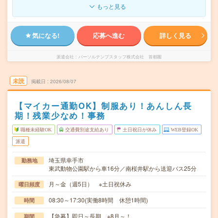
もっと見る
気になる!
応募へ進む
詳しく見る
派遣会社
パーソルテンプスタッフ株式会社 首都圏
未読
掲載日
2026/08/07
【マイカー通勤OK】制服あり！あんしん長
期！残業少なめ！事務
職種未経験OK
交通費別途支給あり
土日祝日が休み
WEB登録OK
派遣
埼玉県幸手市
勤務地
東武動物公園駅から車16分／南桜井駅から送迎バス25分
月～金（週5日） ※土日祝休み
曜日頻度
08:30～17:30(実働8時間 休憩1時間)
時間
【急募】即日～長期 ※8月～！
期間