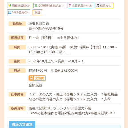
職種未経験OK
交通費別途支給あり
土日祝日が休み
残業なし
WEB登録OK
派遣
埼玉県川口市
勤務地
新井宿駅から徒歩10分
月～金（週5日） ※土日祝休み！
曜日頻度
09:00～18:00(実働8時間 休憩1時間)※【休憩】11：30～
時間
12：30と12：30～13：…
2026年10月上旬～長期 ※10月～！
期間
時給1700円 月収例 272,000円
時給
交通費
全額支給
＊データの入力・修正（専用システムに入力）＊福祉用品
仕事内容
などの注文内容の入力（専用システムに入力）＊入荷…
職種未経験OK / ブランクOK / 英語力不要
応募資格
Excelの基本操作と電話対応が可能な方※事務未経験OK！
職場の雰囲気