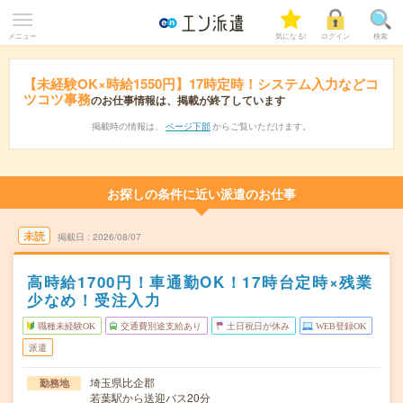
メニュー
気になる!
ログイン
検索
【未経験OK×時給1550円】17時定時！システム入力などコ
ツコツ事務
のお仕事情報は、掲載が終了しています
掲載時の情報は、
ページ下部
からご覧いただけます。
お探しの条件に近い派遣のお仕事
未読
掲載日
2026/08/07
高時給1700円！車通勤OK！17時台定時×残業
少なめ！受注入力
職種未経験OK
交通費別途支給あり
土日祝日が休み
WEB登録OK
派遣
埼玉県比企郡
勤務地
若葉駅から送迎バス20分