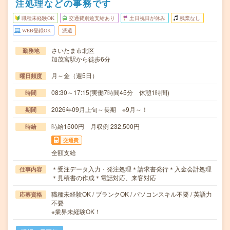
注処理などの事務です
職種未経験OK
交通費別途支給あり
土日祝日が休み
残業なし
WEB登録OK
派遣
さいたま市北区
勤務地
加茂宮駅から徒歩6分
月～金（週5日）
曜日頻度
08:30～17:15(実働7時間45分 休憩1時間)
時間
2026年09月上旬～長期 ※9月～！
期間
時給1500円 月収例 232,500円
時給
交通費
全額支給
＊受注データ入力・発注処理＊請求書発行＊入金会計処理
仕事内容
＊見積書の作成＊電話対応、来客対応
職種未経験OK / ブランクOK / パソコンスキル不要 / 英語力
応募資格
不要
※業界未経験OK！