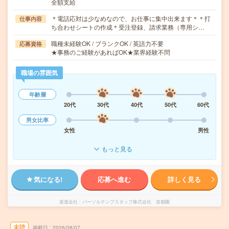
全額支給
＊電話応対は少なめなので、お仕事に集中出来ます＊＊打
仕事内容
ち合わせシートの作成＊受注登録、請求業務（専用シ…
職種未経験OK / ブランクOK / 英語力不要
応募資格
★事務のご経験があればOK★業界経験不問
職場の雰囲気
年齢層
20代
30代
40代
50代
60代
男女比率
女性
男性
もっと見る
気になる!
応募へ進む
詳しく見る
派遣会社
パーソルテンプスタッフ株式会社 首都圏
未読
掲載日
2026/08/07