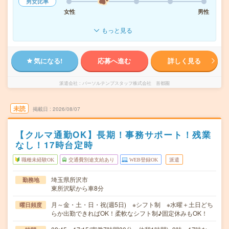
男女比率
女性
男性
もっと見る
気になる!
応募へ進む
詳しく見る
派遣会社
パーソルテンプスタッフ株式会社 首都圏
未読
掲載日
2026/08/07
【クルマ通勤OK】長期！事務サポート！残業
なし！17時台定時
職種未経験OK
交通費別途支給あり
WEB登録OK
派遣
埼玉県所沢市
勤務地
東所沢駅から車8分
月～金・土・日・祝(週5日) ※シフト制 ※水曜＋土日どち
曜日頻度
らか出勤できればOK！柔軟なシフト制♪固定休みもOK！