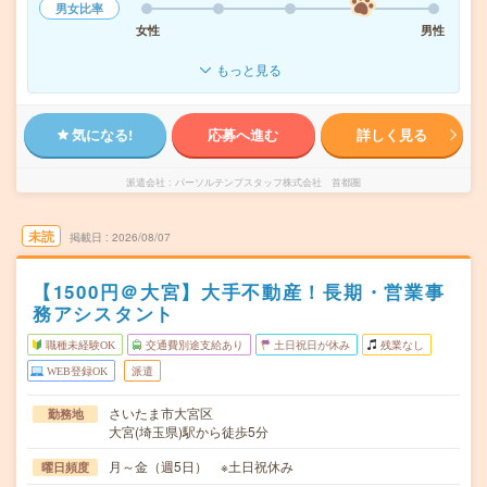
男女比率
女性
男性
もっと見る
気になる!
応募へ進む
詳しく見る
派遣会社
パーソルテンプスタッフ株式会社 首都圏
未読
掲載日
2026/08/07
【1500円＠大宮】大手不動産！長期・営業事
務アシスタント
職種未経験OK
交通費別途支給あり
土日祝日が休み
残業なし
WEB登録OK
派遣
さいたま市大宮区
勤務地
大宮(埼玉県)駅から徒歩5分
月～金（週5日） ※土日祝休み
曜日頻度