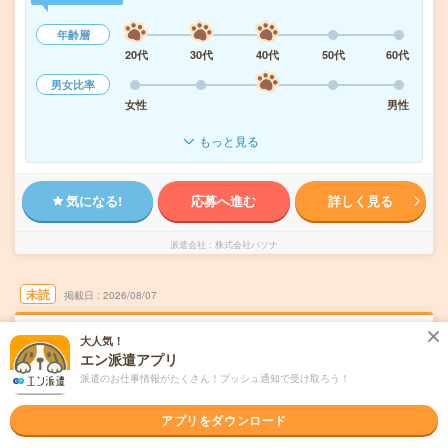
年齢層
20代
30代
40代
50代
60代
男女比率
女性
男性
もっと見る
気になる!
応募へ進む
詳しく見る
派遣会社
株式会社パソナ
未読
掲載日
2026/08/07
月給24万円！未経験OK＊製造関連企業での営
大人気！
エン派遣アプリ
業アシスタント＊残業少
派遣のお仕事情報がたくさん！プッシュ通知で受け取ろう！
職種未経験OK
交通費別途支給あり
土日祝日が休み
WEB登録OK
アプリをダウンロード
派遣