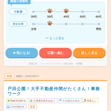
職場の雰囲気
年齢層
20代
30代
40代
50代
60代
男女比率
女性
男性
もっと見る
気になる!
応募へ進む
詳しく見る
派遣会社
パーソルテンプスタッフ株式会社 首都圏
未読
掲載日
2026/08/07
戸田公園！大手不動産仲間がたくさん！事務
ワーク
職種未経験OK
交通費別途支給あり
土日祝日が休み
残業なし
WEB登録OK
派遣