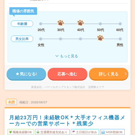
職場の雰囲気
年齢層
20代
30代
40代
50代
60代
男女比率
女性
男性
もっと見る
気になる!
応募へ進む
詳しく見る
派遣会社
パーソルテンプスタッフ株式会社 北関東エリア
未読
掲載日
2026/08/07
月給23万円！未経験OK＊大手オフィス機器メ
ーカーでの営業サポート＊残業少
職種未経験OK
交通費別途支給あり
土日祝日が休み
WEB登録OK