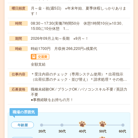
月～金・祝(週5日) ※年末年始、夏季休暇しっかりありま
曜日頻度
す！
08:30～17:30(実働7時間50分 休憩1時間10分)※10:30、
時間
15:00に10分休憩 1…
2026年09月上旬～長期 ※9月～！
期間
時給1700円 月収例 266,220円+残業代
時給
交通費
全額支給
＊受注内容のチェック（専用システム使用）＊出荷指示
仕事内容
（出荷伝票のチェック・並び替え）＊請求処理＊その他…
職種未経験OK / ブランクOK / パソコンスキル不要 / 英語力
応募資格
不要
●事務経験をお持ちの方！
職場の雰囲気
年齢層
20代
30代
40代
50代
60代