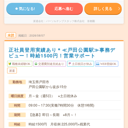
気になる!
応募へ進む
詳しく見る
派遣会社
パーソルテンプスタッフ株式会社 首都圏
未読
掲載日
2026/08/07
正社員登用実績あり＊≪戸田公園駅≫事務デ
ビュー！時給1500円！営業サポート
職種未経験OK
交通費別途支給あり
土日祝日が休み
WEB登録OK
派遣
埼玉県戸田市
勤務地
戸田公園駅から徒歩15分
月～金（週5日） ※土日祝休み
曜日頻度
09:00～17:30(実働7時間30分 休憩1時間)
時間
【急募】即日～長期 ※8月～！
期間
時給1500円 月収例 225,000円+残業代
時給