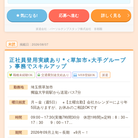
気になる!
応募へ進む
詳しく見る
派遣会社
パーソルテンプスタッフ株式会社 首都圏
未読
掲載日
2026/08/07
正社員登用実績あり＊<草加市×大手グループ
> 事務でスキルアップ
職種未経験OK
交通費別途支給あり
WEB登録OK
派遣
埼玉県草加市
勤務地
獨協大学前駅から送迎バス7分
月～金（週5日） ※【土曜出勤】会社カレンダーにより年
曜日頻度
5回ありますが、お休みのご相談OKです
09:00～17:30(実働7時間30分 休憩1時間)※定時：8：30～
時間
17：30 9：00～17…
2026年09月上旬～長期 ※9月～！
期間