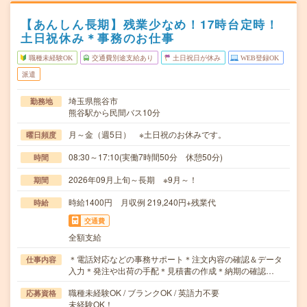
【あんしん長期】残業少なめ！17時台定時！
土日祝休み＊事務のお仕事
職種未経験OK
交通費別途支給あり
土日祝日が休み
WEB登録OK
派遣
埼玉県熊谷市
勤務地
熊谷駅から民間バス10分
月～金（週5日） ※土日祝のお休みです。
曜日頻度
08:30～17:10(実働7時間50分 休憩50分)
時間
2026年09月上旬～長期 ※9月～！
期間
時給1400円 月収例 219,240円+残業代
時給
交通費
全額支給
＊電話対応などの事務サポート＊注文内容の確認＆データ
仕事内容
入力＊発注や出荷の手配＊見積書の作成＊納期の確認…
職種未経験OK / ブランクOK / 英語力不要
応募資格
未経験OK！