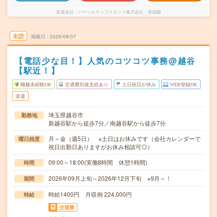
派遣会社
パーソルテンプスタッフ株式会社 首都圏
未読
掲載日
2026/08/07
【電話少な目！】人気のコツコツ事務@越谷
【駅近！】
職種未経験OK
交通費別途支給あり
土日祝日が休み
WEB登録OK
派遣
埼玉県越谷市
勤務地
新越谷駅から徒歩7分／南越谷駅から徒歩7分
月～金（週5日） ※土日はお休みです（会社カレンダーで
曜日頻度
祝日出勤日ありますがお休み相談可◎）
09:00～18:00(実働8時間 休憩1時間)
時間
2026年09月上旬～2026年12月下旬 ※9月～！
期間
時給1400円 月収例 224,000円
時給
交通費