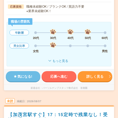
職種未経験OK / ブランクOK / 英語力不要
応募資格
※業界未経験OK！
職場の雰囲気
年齢層
20代
30代
40代
50代
60代
男女比率
女性
男性
もっと見る
気になる!
応募へ進む
詳しく見る
派遣会社
パーソルテンプスタッフ株式会社 首都圏
未読
掲載日
2026/08/07
【加茂宮駅すぐ】17：15定時で残業なし！受