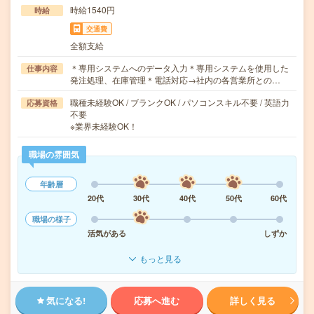
時給1540円
時給
交通費
全額支給
＊専用システムへのデータ入力＊専用システムを使用した
仕事内容
発注処理、在庫管理＊電話対応→社内の各営業所との…
職種未経験OK / ブランクOK / パソコンスキル不要 / 英語力
応募資格
不要
※業界未経験OK！
職場の雰囲気
年齢層
20代
30代
40代
50代
60代
職場の様子
活気がある
しずか
もっと見る
気になる!
応募へ進む
詳しく見る