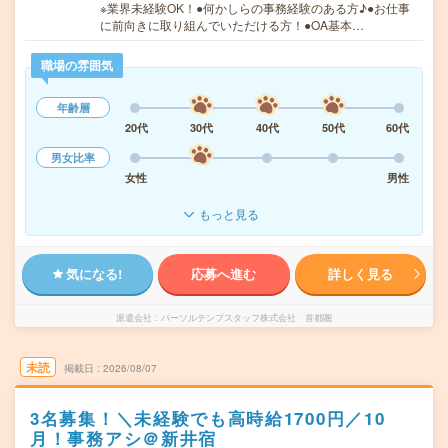
※業界未経験OK！●何かしらの事務経験のある方♪●お仕事
に前向きに取り組んでいただける方！●OA基本…
職場の雰囲気
年齢層
20代
30代
40代
50代
60代
男女比率
女性
男性
もっと見る
気になる!
応募へ進む
詳しく見る
派遣会社
パーソルテンプスタッフ株式会社 首都圏
未読
掲載日
2026/08/07
3名募集！＼未経験でも高時給1700円／10
月！事務アシ＠新井宿