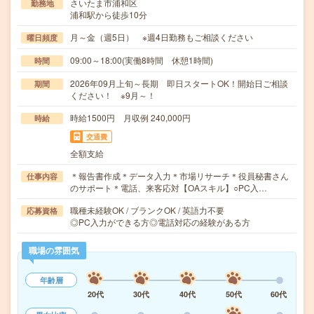
さいたま市浦和区
勤務地
浦和駅から徒歩10分
月～金（週5日） ※週4日勤務もご相談ください
曜日頻度
09:00～18:00(実働8時間 休憩1時間)
時間
2026年09月上旬～長期 即日スタートOK！開始日ご相談
期間
ください！ ※9月～！
時給1500円 月収例 240,000円
時給
交通費
全額支給
＊報告書作成＊データ入力＊市場リサーチ＊役員秘書さん
仕事内容
のサポート＊電話、来客応対【OAスキル】○PC入…
職種未経験OK / ブランクOK / 英語力不要
応募資格
◎PC入力ができる方◎電話対応の経験がある方
職場の雰囲気
年齢層
20代
30代
40代
50代
60代