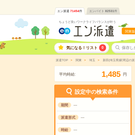
エン派遣
71454
件
エンバイト
82531
件
ちょうど良いワークライフバランスが叶う
関東版
気になる！リスト
0
保存し
派遣TOP
関東
埼玉
新田(埼玉県)駅周辺の
,
1
4
8
5
平均時給:
円
設定中の検索条件
期間
---
派遣形式
---
時給
---