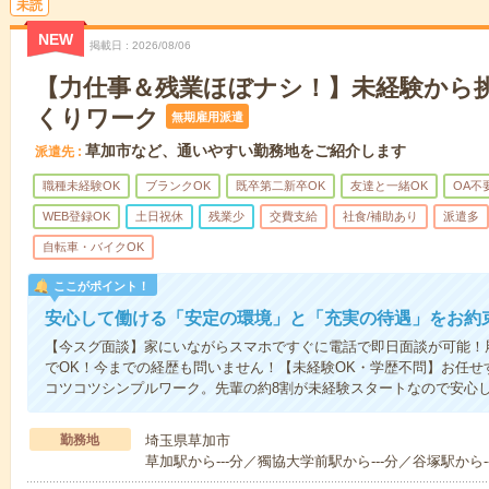
未読
NEW
掲載日
2026/08/06
【力仕事＆残業ほぼナシ！】未経験から
くりワーク
無期雇用派遣
草加市など、通いやすい勤務地をご紹介します
派遣先
職種未経験OK
ブランクOK
既卒第二新卒OK
友達と一緒OK
OA不
WEB登録OK
土日祝休
残業少
交費支給
社食/補助あり
派遣多
自転車・バイクOK
ここがポイント！
安心して働ける「安定の環境」と「充実の待遇」をお約
【今スグ面談】家にいながらスマホですぐに電話で即日面談が可能！
でOK！今までの経歴も問いません！【未経験OK・学歴不問】お任せ
コツコツシンプルワーク。先輩の約8割が未経験スタートなので安心
勤務地
埼玉県草加市
草加駅から---分／獨協大学前駅から---分／谷塚駅から--