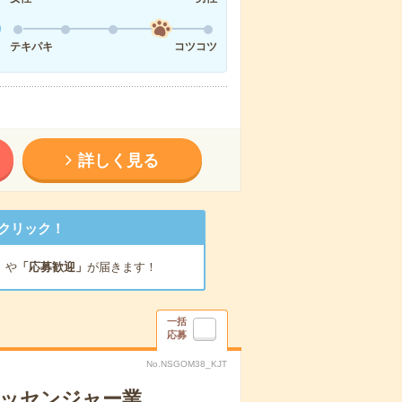
テキパキ
コツコツ
詳しく見る
クリック！
」
や
「応募歓迎」
が届きます！
一括
応募
No.NSGOM38_KJT
メッセンジャー業