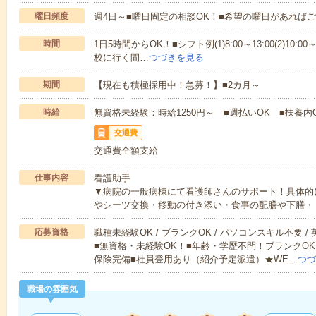
曜日頻度
週4日～■曜日固定の相談OK！■希望の曜日があれば
時間
1日5時間からOK！■シフト例(1)8:00～13:00(2)10:00～
校に行く間…
つづきを見る
期間
【現在も積極採用中！急募！】■2カ月～
時給
無資格未経験：時給1250円～ ■週払いOK ■扶養内
交通費
交通費全額支給
仕事内容
看護助手
▼病院の一般病棟にて看護師さんのサポート！具体的
やシーツ交換・移動の付き添い・食事の配膳や下膳・
応募資格
職種未経験OK / ブランクOK / パソコンスキル不要 /
■無資格・未経験OK！■年齢・学歴不問！ブランクOK
保険完備■社員登用あり（紹介予定派遣）★WE…
つづ
職場の雰囲気