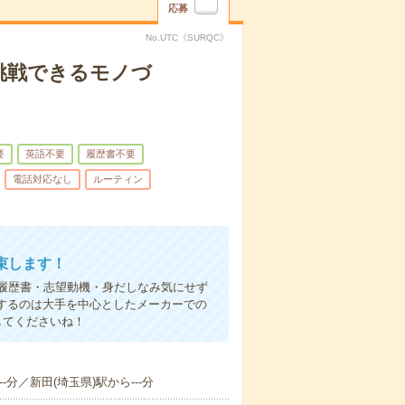
応募
No.UTC《SURQC》
挑戦できるモノづ
要
英語不要
履歴書不要
電話対応なし
ルーティン
束します！
履歴書・志望動機・身だしなみ気にせず
するのは大手を中心としたメーカーでの
してくださいね！
-分／新田(埼玉県)駅から---分