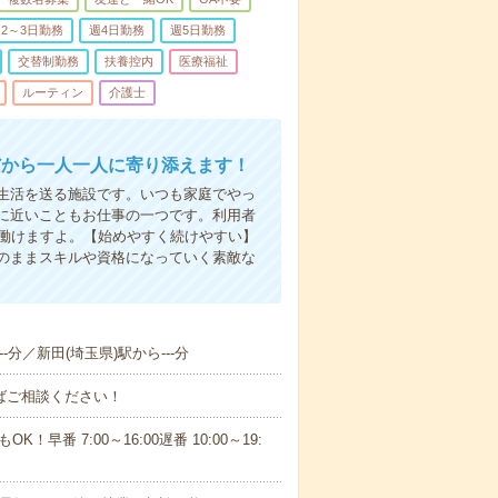
2～3日勤務
週4日勤務
週5日勤務
交替制勤務
扶養控内
医療福祉
ルーティン
介護士
だから一人一人に寄り添えます！
生活を送る施設です。いつも家庭でやっ
に近いこともお仕事の一つです。利用者
で働けますよ。【始めやすく続けやすい】
のままスキルや資格になっていく素敵な
-分／新田(埼玉県)駅から---分
ればご相談ください！
！早番 7:00～16:00遅番 10:00～19: