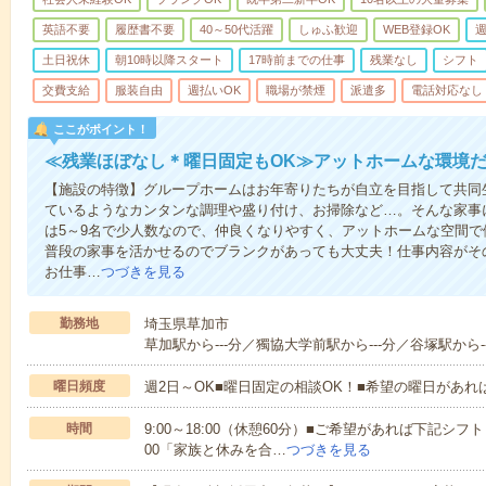
英語不要
履歴書不要
40～50代活躍
しゅふ歓迎
WEB登録OK
週
土日祝休
朝10時以降スタート
17時前までの仕事
残業なし
シフト
交費支給
服装自由
週払いOK
職場が禁煙
派遣多
電話対応なし
ここがポイント！
≪残業ほぼなし＊曜日固定もOK≫アットホームな環境
【施設の特徴】グループホームはお年寄りたちが自立を目指して共同
ているようなカンタンな調理や盛り付け、お掃除など…。そんな家事
は5～9名で少人数なので、仲良くなりやすく、アットホームな空間
普段の家事を活かせるのでブランクがあっても大丈夫！仕事内容がそ
お仕事…
つづきを見る
勤務地
埼玉県草加市
草加駅から---分／獨協大学前駅から---分／谷塚駅から--
曜日頻度
週2日～OK■曜日固定の相談OK！■希望の曜日があ
時間
9:00～18:00（休憩60分）■ご希望があれば下記シフトもOK
00「家族と休みを合…
つづきを見る