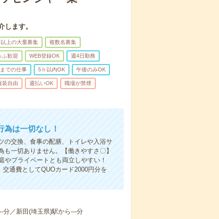
介します。
名以上の大量募集
複数名募集
ゅふ歓迎
WEB登録OK
週4日勤務
前までの仕事
5ｈ以内OK
午後のみOK
服装自由
週払いOK
職場が禁煙
行為は一切なし！
ツの交換、食事の配膳、トイレや入浴サ
為も一切ありません。【働きやすさ〇】
家庭やプライベートとも両立しやすい！
交通費としてQUOカード2000円分を
-分／新田(埼玉県)駅から---分