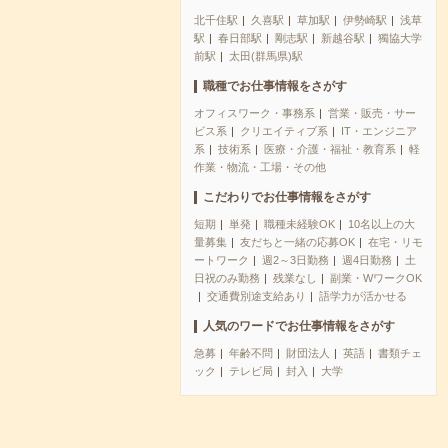
北千住駅
久喜駅
草加駅
伊勢崎駅
浅草
駅
春日部駅
剛志駅
新越谷駅
獨協大学
前駅
太田(群馬県)駅
職種でお仕事情報をさがす
オフィスワーク・事務系
営業・販売・サー
ビス系
クリエイティブ系
IT・エンジニア
系
技術系
医療・介護・福祉・教育系
軽
作業・物流・工場・その他
こだわりでお仕事情報をさがす
短期
単発
職種未経験OK
10名以上の大
量募集
友だちと一緒の応募OK
在宅・リモ
ートワーク
週2～3日勤務
週4日勤務
土
日祝のみ勤務
残業なし
副業・WワークOK
交通費別途支給あり
語学力が活かせる
人気のワードでお仕事情報をさがす
急募
年齢不問
財団法人
英語
書類チェ
ック
テレビ局
封入
大学