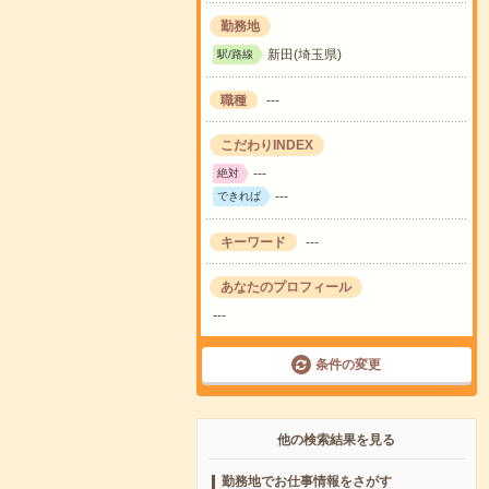
勤務地
新田(埼玉県)
駅/路線
職種
---
こだわりINDEX
---
絶対
---
できれば
キーワード
---
あなたのプロフィール
---
条件の変更
他の検索結果を見る
勤務地でお仕事情報をさがす