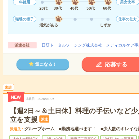
年齢層
男女比率
20代
30代
40代
50代
60代
職場の様子
仕事の仕方
活気がある
しずか
日研トータルソーシング株式会社 メディカルケア事
派遣会社
応募する
気になる！
未読
NEW
掲載日
2026/08/06
【週2日～＆土日休】料理の手伝いなど少
立を支援
派遣
グループホーム ■勤務地選べます！ ■少人数のキレイな
派遣先
社会人未経験OK
ブランクOK
既卒第二新卒OK
10名以上の大量募集