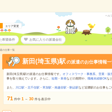
ヘル
エリア変更
た希望条件
お気に入りの派遣会社
派遣の仕事一覧
新田(埼玉県)駅
の派遣のお仕事情報一
新田(埼玉県)駅の派遣のお仕事情報です。
オフィスワーク・事務系
、
営業・販
事を取り揃えています。さらに、
短期
・
単発
などの期間や、
職種未経験OK
な
また、
川口駅
・
北千住駅
・
草加駅
・
南越谷駅
・
駒込駅
など近隣駅のお仕事もご
71
1
30
件中
～
件を表示中