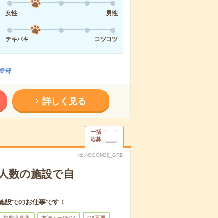
女性
男性
テキパキ
コツコツ
業部
詳しく見る
一括
応募
No.NSGOM38_GRD
人数の施設で自
施設でのお仕事です！
複数名募集
友達と一緒OK
OA不要