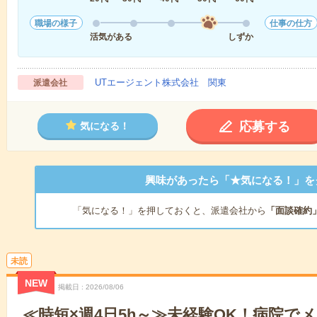
職場の様子
仕事の仕方
活気がある
しずか
UTエージェント株式会社 関東
派遣会社
応募する
気になる！
興味があったら「★気になる！」を
「気になる！」を押しておくと、派遣会社から
「面談確約
未読
NEW
掲載日
2026/08/06
≪時短×週4日5h～≫未経験OK！病院で