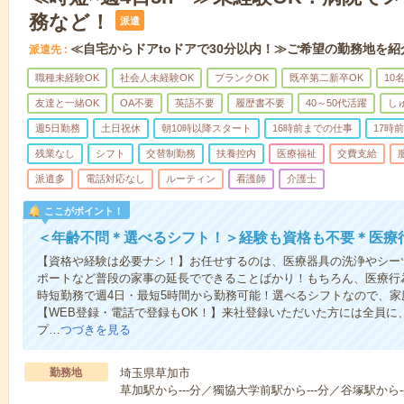
務など！
派遣
≪自宅からドアtoドアで30分以内！≫ご希望の勤務地を紹
派遣先
職種未経験OK
社会人未経験OK
ブランクOK
既卒第二新卒OK
10
友達と一緒OK
OA不要
英語不要
履歴書不要
40～50代活躍
し
週5日勤務
土日祝休
朝10時以降スタート
16時前までの仕事
17時
残業なし
シフト
交替制勤務
扶養控内
医療福祉
交費支給
派遣多
電話対応なし
ルーティン
看護師
介護士
ここがポイント！
＜年齢不問＊選べるシフト！＞経験も資格も不要＊医療
【資格や経験は必要ナシ！】お任せするのは、医療器具の洗浄やシー
ポートなど普段の家事の延長でできることばかり！もちろん、医療行
時短勤務で週4日・最短5時間から勤務可能！選べるシフトなので、
【WEB登録・電話で登録もOK！】来社登録いただいた方には全員に、
プ…
つづきを見る
勤務地
埼玉県草加市
草加駅から---分／獨協大学前駅から---分／谷塚駅から--