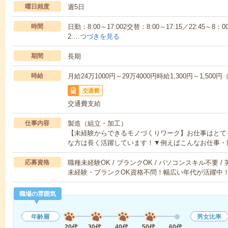
曜日頻度
週5日
時間
日勤：8:00～17:002交替：8:00～17:15／22:45～8：00
2:…
つづきを見る
期間
長期
時給
月給24万1000円～29万4000円時給1,300円～1,50
交通費
交通費支給
仕事内容
製造（組立・加工）
【未経験からできるモノづくりワーク】お仕事はとて
な方は長く活躍しています！▼例えばこんなお仕事・
応募資格
職種未経験OK / ブランクOK / パソコンスキル不要 /
未経験・ブランクOK資格不問！幅広い年代が活躍中
職場の雰囲気
年齢層
男女比率
20代
30代
40代
50代
60代