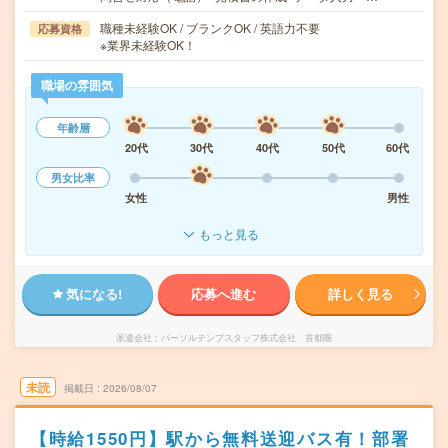
職種未経験OK / ブランクOK / 英語力不要
応募資格
※業界未経験OK！
職場の雰囲気
年齢層
20代
30代
40代
50代
60代
男女比率
女性
男性
もっと見る
気になる!
応募へ進む
詳しく見る
派遣会社
パーソルテンプスタッフ株式会社 首都圏
未読
掲載日
2026/08/07
【時給1550円】駅から無料送迎バス有！部署