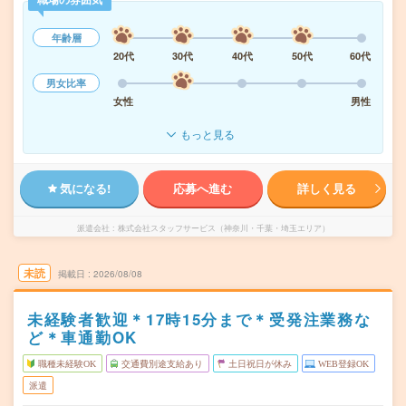
年齢層
20代
30代
40代
50代
60代
男女比率
女性
男性
もっと見る
気になる!
応募へ進む
詳しく見る
派遣会社
株式会社スタッフサービス（神奈川・千葉・埼玉エリア）
未読
掲載日
2026/08/08
未経験者歓迎＊17時15分まで＊受発注業務な
ど＊車通勤OK
職種未経験OK
交通費別途支給あり
土日祝日が休み
WEB登録OK
派遣