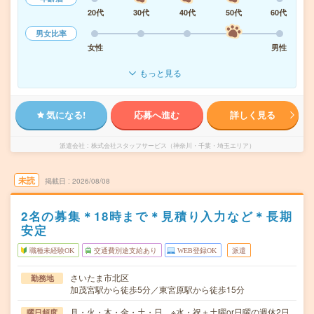
20代
30代
40代
50代
60代
男女比率
女性
男性
もっと見る
気になる!
応募へ進む
詳しく見る
派遣会社
株式会社スタッフサービス（神奈川・千葉・埼玉エリア）
未読
掲載日
2026/08/08
2名の募集＊18時まで＊見積り入力など＊長期
安定
職種未経験OK
交通費別途支給あり
WEB登録OK
派遣
さいたま市北区
勤務地
加茂宮駅から徒歩5分／東宮原駅から徒歩15分
月・火・木・金・土・日 ※水・祝＋土曜or日曜の週休2日
曜日頻度