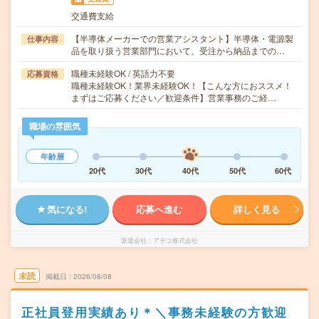
交通費支給
【半導体メーカーでの営業アシスタント】半導体・電源製
仕事内容
品を取り扱う営業部門において、受注から納品までの…
職種未経験OK / 英語力不要
応募資格
職種未経験OK！業界未経験OK！【こんな方におススメ！
まずはご応募ください／歓迎条件】営業事務のご経…
職場の雰囲気
年齢層
20代
30代
40代
50代
60代
気になる!
応募へ進む
詳しく見る
派遣会社
アデコ株式会社
未読
掲載日
2026/08/08
正社員登用実績あり＊＼事務未経験の方歓迎