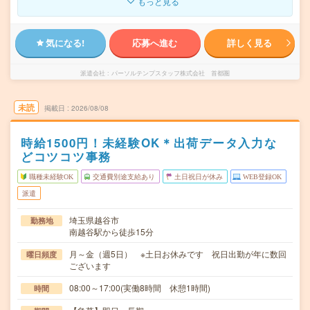
もっと見る
気になる!
応募へ進む
詳しく見る
派遣会社
パーソルテンプスタッフ株式会社 首都圏
未読
掲載日
2026/08/08
時給1500円！未経験OK＊出荷データ入力な
どコツコツ事務
職種未経験OK
交通費別途支給あり
土日祝日が休み
WEB登録OK
派遣
埼玉県越谷市
勤務地
南越谷駅から徒歩15分
月～金（週5日） ※土日お休みです 祝日出勤が年に数回
曜日頻度
ございます
08:00～17:00(実働8時間 休憩1時間)
時間