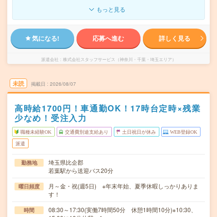
もっと見る
気になる!
応募へ進む
詳しく見る
派遣会社
株式会社スタッフサービス（神奈川・千葉・埼玉エリア）
未読
掲載日
2026/08/07
高時給1700円！車通勤OK！17時台定時×残業
少なめ！受注入力
職種未経験OK
交通費別途支給あり
土日祝日が休み
WEB登録OK
派遣
埼玉県比企郡
勤務地
若葉駅から送迎バス20分
月～金・祝(週5日) ※年末年始、夏季休暇しっかりありま
曜日頻度
す！
08:30～17:30(実働7時間50分 休憩1時間10分)※10:30、
時間