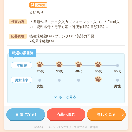
交通費
支給あり
＊書類作成、データ入力（フォーマット入力）＊Excel入
仕事内容
力、資料送付＊電話対応＊郵便物郵送 書類郵送…
職種未経験OK / ブランクOK / 英語力不要
応募資格
●業界未経験OK！
職場の雰囲気
年齢層
20代
30代
40代
50代
60代
男女比率
女性
男性
もっと見る
気になる!
応募へ進む
詳しく見る
派遣会社
パーソルテンプスタッフ株式会社 首都圏