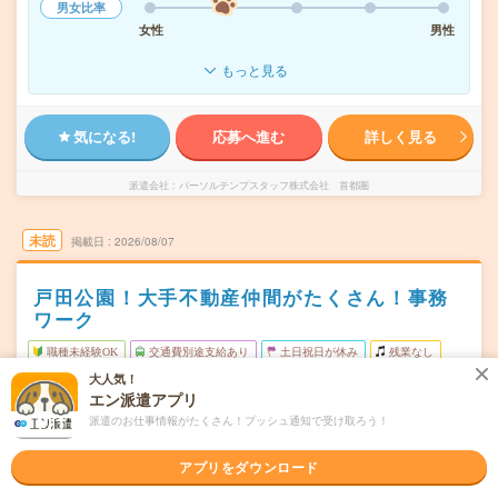
男女比率
女性
男性
もっと見る
気になる!
応募へ進む
詳しく見る
派遣会社
パーソルテンプスタッフ株式会社 首都圏
未読
掲載日
2026/08/07
戸田公園！大手不動産仲間がたくさん！事務
ワーク
職種未経験OK
交通費別途支給あり
土日祝日が休み
残業なし
大人気！
WEB登録OK
派遣
エン派遣アプリ
埼玉県戸田市
派遣のお仕事情報がたくさん！プッシュ通知で受け取ろう！
勤務地
戸田公園駅から徒歩9分
アプリをダウンロード
月～金（週5日） ※土日祝休み
曜日頻度