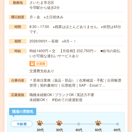
さいたま市北区
勤務地
今羽駅から徒歩2分
月～金 ※土日祝休み
曜日頻度
8:30～17:00 ※残業はほとんどありません。※休憩は45分
時間
です。
2026/09/01～長期 ※9月～！
期間
時給1400円＋交 【月収例】232,750円～ ■給与の前払
時給
いが可能な速払いサービスあり
交通費
交通費支給あり
＊受発注業務（薬品・部品）｜在庫確認・手配｜出荷帳票
仕事内容
管理｜契約書発行｜伝票処理｜SAP・Excelフ…
職種未経験OK / ブランクOK / 英語力不要
応募資格
未経験OK！ #初めての派遣歓迎
職場の雰囲気
年齢層
20代
30代
40代
50代
60代