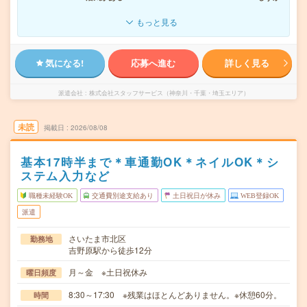
もっと見る
気になる!
応募へ進む
詳しく見る
派遣会社
株式会社スタッフサービス（神奈川・千葉・埼玉エリア）
未読
掲載日
2026/08/08
基本17時半まで＊車通勤OK＊ネイルOK＊シ
ステム入力など
職種未経験OK
交通費別途支給あり
土日祝日が休み
WEB登録OK
派遣
さいたま市北区
勤務地
吉野原駅から徒歩12分
月～金 ※土日祝休み
曜日頻度
8:30～17:30 ※残業はほとんどありません。※休憩60分。
時間