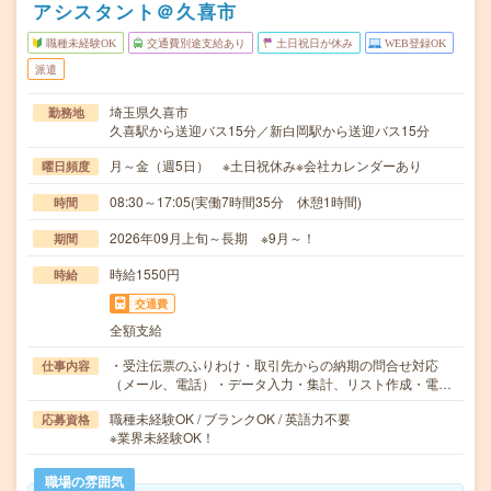
アシスタント＠久喜市
職種未経験OK
交通費別途支給あり
土日祝日が休み
WEB登録OK
派遣
埼玉県久喜市
勤務地
久喜駅から送迎バス15分／新白岡駅から送迎バス15分
月～金（週5日） ※土日祝休み※会社カレンダーあり
曜日頻度
08:30～17:05(実働7時間35分 休憩1時間)
時間
2026年09月上旬～長期 ※9月～！
期間
時給1550円
時給
交通費
全額支給
・受注伝票のふりわけ・取引先からの納期の問合せ対応
仕事内容
（メール、電話）・データ入力・集計、リスト作成・電…
職種未経験OK / ブランクOK / 英語力不要
応募資格
※業界未経験OK！
職場の雰囲気