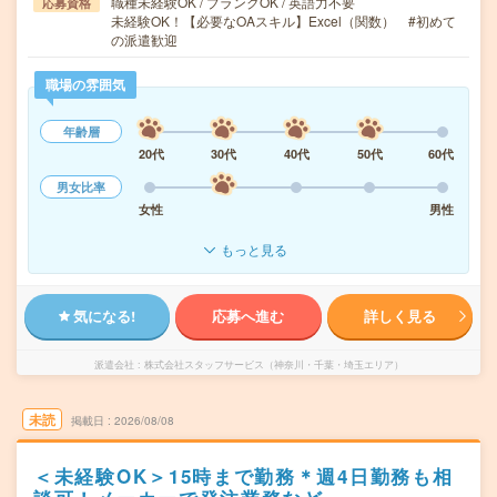
職種未経験OK / ブランクOK / 英語力不要
応募資格
未経験OK！【必要なOAスキル】Excel（関数） #初めて
の派遣歓迎
職場の雰囲気
年齢層
20代
30代
40代
50代
60代
男女比率
女性
男性
もっと見る
気になる!
応募へ進む
詳しく見る
派遣会社
株式会社スタッフサービス（神奈川・千葉・埼玉エリア）
未読
掲載日
2026/08/08
＜未経験OK＞15時まで勤務＊週4日勤務も相