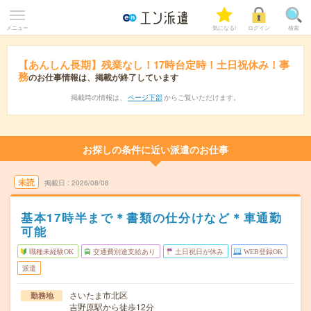
メニュー
気になる!
ログイン
検索
【あんしん長期】残業なし！17時台定時！土日祝休み！事
務
のお仕事情報は、掲載が終了しています
掲載時の情報は、
ページ下部
からご覧いただけます。
お探しの条件に近い派遣のお仕事
未読
掲載日
2026/08/08
基本17時半まで＊書類の仕分けなど＊車通勤
可能
職種未経験OK
交通費別途支給あり
土日祝日が休み
WEB登録OK
派遣
さいたま市北区
勤務地
吉野原駅から徒歩12分