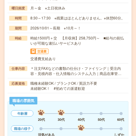
月～金 ※土日祝休み
曜日頻度
8:30～17:30 ※残業はほとんどありません。※休憩60分。
時間
2026/10/01～長期 ※10月～！
期間
時給1500円＋交 【月収例】258,750円～ ■給与の前払
時給
いが可能な速払いサービスあり
交通費
交通費支給あり
＊注文FAXなどの書類の仕分け・ファイリング｜受注内
仕事内容
容・見積内容・仕入情報のシステム入力｜商品在庫管…
職種未経験OK / ブランクOK / 英語力不要
応募資格
未経験OK！ #初めての派遣歓迎
職場の雰囲気
年齢層
20代
30代
40代
50代
60代
職場の様子
活気がある
しずか