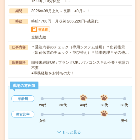
15:00に10分休憩 1…
2026年09月上旬～長期 ※9月～！
期間
時給1700円 月収例 266,220円+残業代
時給
交通費
全額支給
＊受注内容のチェック（専用システム使用）＊出荷指示
仕事内容
（出荷伝票のチェック・並び替え）＊請求処理＊その他…
職種未経験OK / ブランクOK / パソコンスキル不要 / 英語力
応募資格
不要
●事務経験をお持ちの方！
職場の雰囲気
年齢層
20代
30代
40代
50代
60代
男女比率
女性
男性
もっと見る