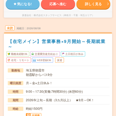
気になる!
応募へ進む
詳しく見る
派遣会社
株式会社スタッフサービス（神奈川・千葉・埼玉エリア）
未読
掲載日
2026/08/08
【在宅メイン】営業事務×9月開始～長期就業
～
職種未経験OK
交通費別途支給あり
土日祝日が休み
在宅・リモート
WEB登録OK
派遣
埼玉県朝霞市
勤務地
朝霞駅からバス9分
月～金※土日休み！
曜日頻度
9:00～17:30(実働:7時間30分) (休憩60分)
時間
2026/9/上旬～長期（3カ月以上） ★9月～OK！
期間
時給1500円
時給
交通費