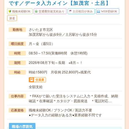
です／データ入力メイン【加茂宮・土呂】
職種未経験OK
交通費別途支給あり
土日祝日が休み
WEB登録OK
派遣
さいたま市北区
勤務地
加茂宮駅から徒歩9分／土呂駅から徒歩15分
月～金（週5日）
曜日頻度
08:50～17:50(実働8時間 休憩1時間)
時間
2026年08月下旬～長期 ※8月～！
期間
時給1580円 月収例 252,800円+残業代
時給
交通費
全額支給
＊FAXがで届いた受注をシステムに入力＊見積作成、納期
仕事内容
確認＊在庫確認＊カタログ・図面発送 ＊電話対応…
職種未経験OK / ブランクOK / 英語力不要
応募資格
●データ入力の経験がある方●業界経験不問です
職場の雰囲気