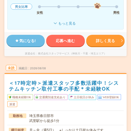
男女比率
女性
男性
もっと見る
気になる!
応募へ進む
詳しく見る
派遣会社
株式会社スタッフサービス（神奈川・千葉・埼玉エリア）
未読
掲載日
2026/08/08
＜17時定時＞派遣スタッフ多数活躍中！シス
テムキッチン取付工事の手配＊未経験OK
職種未経験OK
交通費別途支給あり
土日祝日が休み
WEB登録OK
派遣
埼玉県春日部市
勤務地
武里駅から徒歩1分
月～金（週5日） ※しっかり土日祝お休みです
曜日頻度