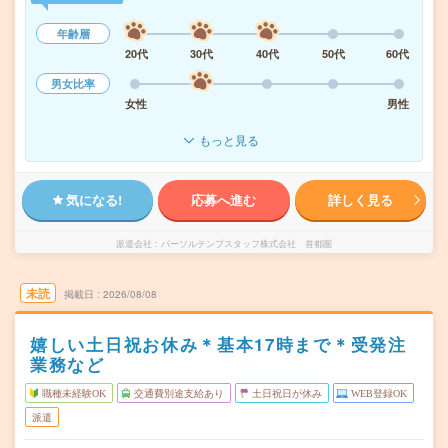
年齢層
20代
30代
40代
50代
60代
男女比率
女性
男性
もっと見る
気になる!
応募へ進む
詳しく見る
派遣会社
パーソルテンプスタッフ株式会社 首都圏
未読
掲載日
2026/08/08
嬉しい土日祝お休み＊基本17時まで＊受発注
業務など
職種未経験OK
交通費別途支給あり
土日祝日が休み
WEB登録OK
派遣