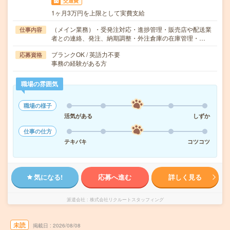
交通費
1ヶ月3万円を上限として実費支給
（メイン業務）・受発注対応・進捗管理・販売店や配送業
仕事内容
者との連絡、発注、納期調整・外注倉庫の在庫管理・…
ブランクOK / 英語力不要
応募資格
事務の経験がある方
職場の雰囲気
職場の様子
活気がある
しずか
仕事の仕方
テキパキ
コツコツ
気になる!
応募へ進む
詳しく見る
派遣会社
株式会社リクルートスタッフィング
未読
掲載日
2026/08/08