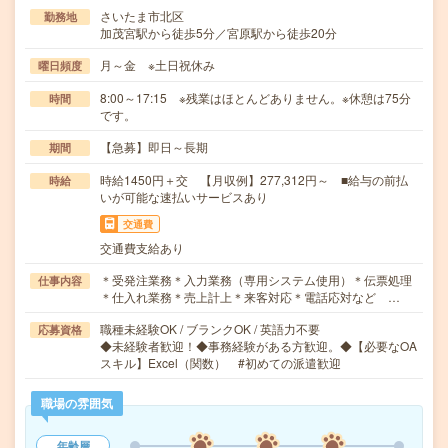
さいたま市北区
勤務地
加茂宮駅から徒歩5分／宮原駅から徒歩20分
月～金 ※土日祝休み
曜日頻度
8:00～17:15 ※残業はほとんどありません。※休憩は75分
時間
です。
【急募】即日～長期
期間
時給1450円＋交 【月収例】277,312円～ ■給与の前払
時給
いが可能な速払いサービスあり
交通費
交通費支給あり
＊受発注業務＊入力業務（専用システム使用）＊伝票処理
仕事内容
＊仕入れ業務＊売上計上＊来客対応＊電話応対など …
職種未経験OK / ブランクOK / 英語力不要
応募資格
◆未経験者歓迎！◆事務経験がある方歓迎。◆【必要なOA
スキル】Excel（関数） #初めての派遣歓迎
職場の雰囲気
年齢層