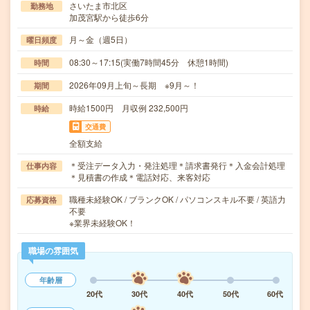
さいたま市北区
勤務地
加茂宮駅から徒歩6分
月～金（週5日）
曜日頻度
08:30～17:15(実働7時間45分 休憩1時間)
時間
2026年09月上旬～長期 ※9月～！
期間
時給1500円 月収例 232,500円
時給
交通費
全額支給
＊受注データ入力・発注処理＊請求書発行＊入金会計処理
仕事内容
＊見積書の作成＊電話対応、来客対応
職種未経験OK / ブランクOK / パソコンスキル不要 / 英語力
応募資格
不要
※業界未経験OK！
職場の雰囲気
年齢層
20代
30代
40代
50代
60代