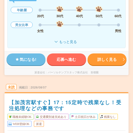
年齢層
20代
30代
40代
50代
60代
男女比率
女性
男性
もっと見る
気になる!
応募へ進む
詳しく見る
派遣会社
パーソルテンプスタッフ株式会社 首都圏
未読
掲載日
2026/08/07
【加茂宮駅すぐ】17：15定時で残業なし！受
注処理などの事務です
職種未経験OK
交通費別途支給あり
土日祝日が休み
残業なし
WEB登録OK
派遣