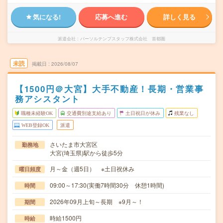
気になる!
応募へ進む
詳しく見る
派遣会社
パーソルテンプスタッフ株式会社 首都圏
未読
掲載日
2026/08/07
【1500円＠大宮】大手不動産！長期・営業事
務アシスタント
職種未経験OK
交通費別途支給あり
土日祝日が休み
残業なし
WEB登録OK
派遣
さいたま市大宮区
勤務地
大宮(埼玉県)駅から徒歩5分
月～金（週5日） ※土日祝休み
曜日頻度
09:00～17:30(実働7時間30分 休憩1時間)
時間
2026年09月上旬～長期 ※9月～！
期間
時給1500円
時給