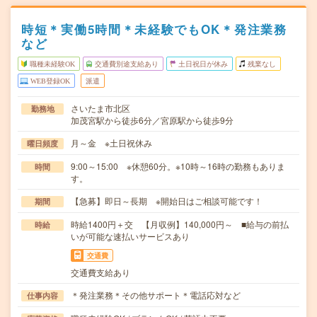
時短＊実働5時間＊未経験でもOK＊発注業務
など
職種未経験OK
交通費別途支給あり
土日祝日が休み
残業なし
WEB登録OK
派遣
さいたま市北区
勤務地
加茂宮駅から徒歩6分／宮原駅から徒歩9分
月～金 ※土日祝休み
曜日頻度
9:00～15:00 ※休憩60分。※10時～16時の勤務もありま
時間
す。
【急募】即日～長期 ※開始日はご相談可能です！
期間
時給1400円＋交 【月収例】140,000円～ ■給与の前払
時給
いが可能な速払いサービスあり
交通費
交通費支給あり
＊発注業務＊その他サポート＊電話応対など
仕事内容