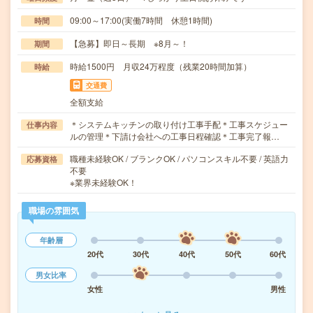
09:00～17:00(実働7時間 休憩1時間)
時間
【急募】即日～長期 ※8月～！
期間
時給1500円 月収24万程度（残業20時間加算）
時給
交通費
全額支給
＊システムキッチンの取り付け工事手配＊工事スケジュー
仕事内容
ルの管理＊下請け会社への工事日程確認＊工事完了報…
職種未経験OK / ブランクOK / パソコンスキル不要 / 英語力
応募資格
不要
※業界未経験OK！
職場の雰囲気
年齢層
20代
30代
40代
50代
60代
男女比率
女性
男性