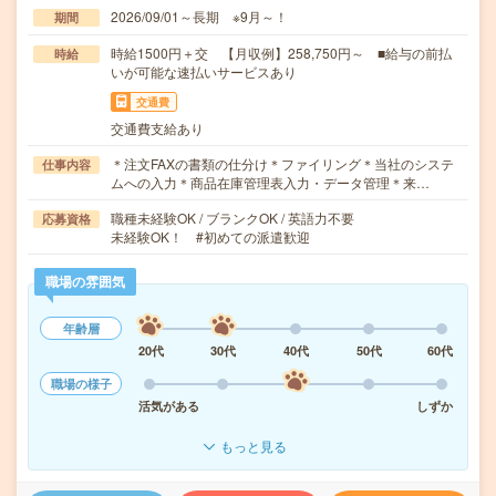
2026/09/01～長期 ※9月～！
期間
時給1500円＋交 【月収例】258,750円～ ■給与の前払
時給
いが可能な速払いサービスあり
交通費
交通費支給あり
＊注文FAXの書類の仕分け＊ファイリング＊当社のシステ
仕事内容
ムへの入力＊商品在庫管理表入力・データ管理＊来…
職種未経験OK / ブランクOK / 英語力不要
応募資格
未経験OK！ #初めての派遣歓迎
職場の雰囲気
年齢層
20代
30代
40代
50代
60代
職場の様子
活気がある
しずか
もっと見る