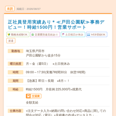
未読
掲載日
2026/08/07
正社員登用実績あり＊≪戸田公園駅≫事務デ
ビュー！時給1500円！営業サポート
職種未経験OK
交通費別途支給あり
土日祝日が休み
WEB登録OK
派遣
埼玉県戸田市
勤務地
戸田公園駅から徒歩15分
月～金（週5日） ※土日祝休み
曜日頻度
09:00～17:30(実働7時間30分 休憩1時間)
時間
【急募】即日～長期 ※8月～！
期間
時給1500円 月収例 225,000円+残業代
時給
交通費
全額支給
○注文データ入力○納期の問い合わせ対応○商品に関しての
仕事内容
問合せ対応（電話）○見積書の作成○データ入力・…