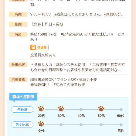
制。
9:00～18:00 ※残業はほとんどありません。※休憩60分。
時間
【急募】即日～長期
期間
時給1500円＋交 ■給与の前払いが可能な速払いサービス
時給
あり
交通費
交通費支給あり
＊見積り入力（基幹システム使用）＊工程管理＊営業の打
仕事内容
ち合わせの日程調整＊お客様や営業からの電話応対な…
職種未経験OK / ブランクOK / 英語力不要
応募資格
未経験OK！ #初めての派遣歓迎
職場の雰囲気
年齢層
20代
30代
40代
50代
60代
男女比率
女性
男性