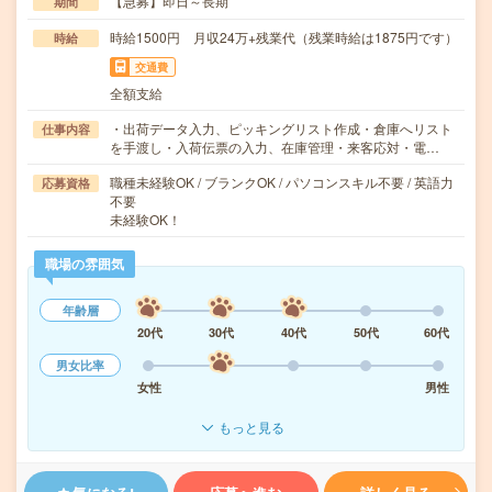
【急募】即日～長期
期間
時給1500円 月収24万+残業代（残業時給は1875円です）
時給
交通費
全額支給
・出荷データ入力、ピッキングリスト作成・倉庫へリスト
仕事内容
を手渡し・入荷伝票の入力、在庫管理・来客応対・電…
職種未経験OK / ブランクOK / パソコンスキル不要 / 英語力
応募資格
不要
未経験OK！
職場の雰囲気
年齢層
20代
30代
40代
50代
60代
男女比率
女性
男性
もっと見る