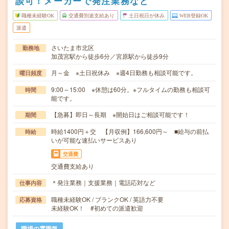
談可！メーカーで発注業務など
職種未経験OK
交通費別途支給あり
土日祝日が休み
WEB登録OK
派遣
さいたま市北区
勤務地
加茂宮駅から徒歩6分／宮原駅から徒歩9分
月～金 ※土日祝休み ※週4日勤務も相談可能です。
曜日頻度
9:00～15:00 ※休憩は60分。※フルタイムの勤務も相談可
時間
能です。
【急募】即日～長期 ※開始日はご相談可能です！
期間
時給1400円＋交 【月収例】166,600円～ ■給与の前払
時給
いが可能な速払いサービスあり
交通費
交通費支給あり
＊発注業務｜支援業務｜電話応対など
仕事内容
職種未経験OK / ブランクOK / 英語力不要
応募資格
未経験OK！ #初めての派遣歓迎
職場の雰囲気