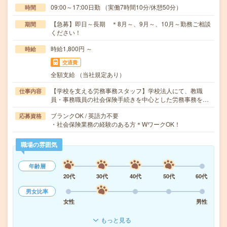
09:00～17:00日勤 （実働7時間10分/休憩50分）
時間
【急募】即日～長期 ＊8月～、9月～、10月～勤務ご相談
期間
ください！
時給1,800円 ～
時給
交通費
全額支給 （当社規定あり）
【学校を支える労務事務スタッフ】学校法人にて、教職
仕事内容
員・事務職員の社会保険手続きを中心とした労務事務を…
ブランクOK / 英語力不要
応募資格
・社会保険業務の経験のある方＊WワークOK！
職場の雰囲気
年齢層
20代
30代
40代
50代
60代
男女比率
女性
男性
もっと見る