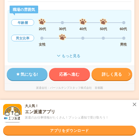
職場の雰囲気
年齢層
20代
30代
40代
50代
60代
男女比率
女性
男性
もっと見る
気になる!
応募へ進む
詳しく見る
派遣会社
パーソルテンプスタッフ株式会社 首都圏
未読
掲載日
2026/08/07
大人気！
エン派遣アプリ
≪9月開始≫16:30定時！未経験OK！人気の
派遣のお仕事情報がたくさん！プッシュ通知で受け取ろう！
大学事務＠東白楽
アプリをダウンロード
職種未経験OK
交通費別途支給あり
土日祝日が休み
残業なし