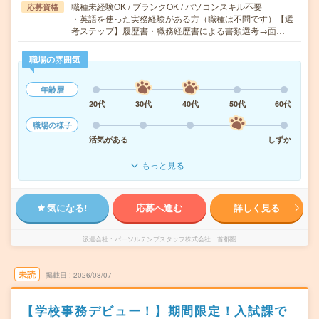
職種未経験OK / ブランクOK / パソコンスキル不要
応募資格
・英語を使った実務経験がある方（職種は不問です）【選
考ステップ】履歴書・職務経歴書による書類選考→面…
職場の雰囲気
年齢層
20代
30代
40代
50代
60代
職場の様子
活気がある
しずか
もっと見る
気になる!
応募へ進む
詳しく見る
派遣会社
パーソルテンプスタッフ株式会社 首都圏
未読
掲載日
2026/08/07
【学校事務デビュー！】期間限定！入試課で