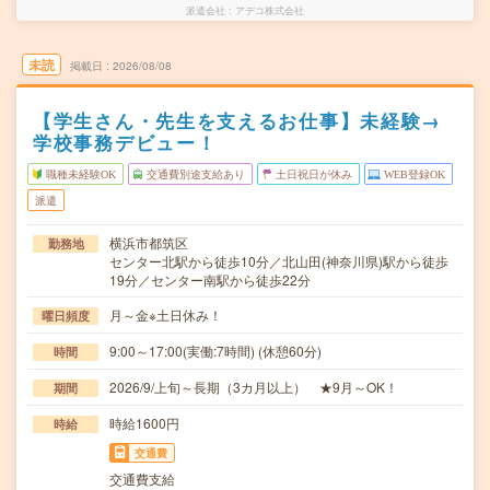
派遣会社
アデコ株式会社
未読
掲載日
2026/08/08
【学生さん・先生を支えるお仕事】未経験→
学校事務デビュー！
職種未経験OK
交通費別途支給あり
土日祝日が休み
WEB登録OK
派遣
横浜市都筑区
勤務地
センター北駅から徒歩10分／北山田(神奈川県)駅から徒歩
19分／センター南駅から徒歩22分
月～金※土日休み！
曜日頻度
9:00～17:00(実働:7時間) (休憩60分)
時間
2026/9/上旬～長期（3カ月以上） ★9月～OK！
期間
時給1600円
時給
交通費
交通費支給