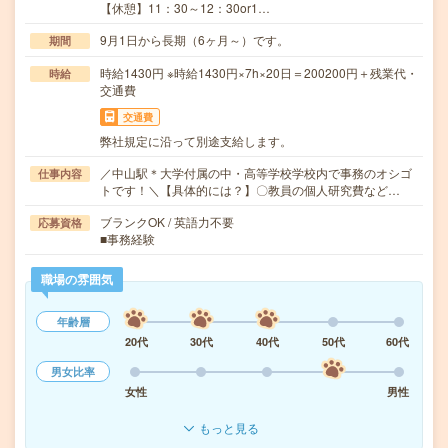
【休憩】11：30～12：30or1…
9月1日から長期（6ヶ月～）です。
期間
時給1430円 ※時給1430円×7h×20日＝200200円＋残業代・
時給
交通費
交通費
弊社規定に沿って別途支給します。
／中山駅＊大学付属の中・高等学校学校内で事務のオシゴ
仕事内容
トです！＼【具体的には？】〇教員の個人研究費など…
ブランクOK / 英語力不要
応募資格
■事務経験
職場の雰囲気
年齢層
20代
30代
40代
50代
60代
男女比率
女性
男性
もっと見る