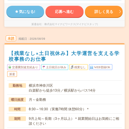
気になる!
応募へ進む
詳しく見る
派遣会社
株式会社マイナビワークス(マイナビスタッフ)
未読
掲載日
2026/08/09
【残業なし×土日祝休み】大学運営を支える学
校事務のお仕事
交通費別途支給あり
土日祝日が休み
残業なし
WEB登録OK
派遣
横浜市神奈川区
勤務地
白楽駅から徒歩13分／横浜駅からバス14分
月～金勤務
曜日頻度
8:30～16:30（実働7時間 休憩60分）＊
時間
9月上旬～長期（3ヶ月以上）＊就業開始日はお気軽にご相
期間
談ください