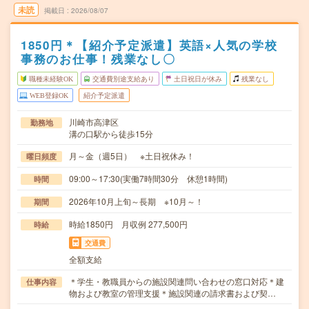
未読
掲載日
2026/08/07
1850円＊【紹介予定派遣】英語×人気の学校
事務のお仕事！残業なし〇
職種未経験OK
交通費別途支給あり
土日祝日が休み
残業なし
WEB登録OK
紹介予定派遣
川崎市高津区
勤務地
溝の口駅から徒歩15分
月～金（週5日） ※土日祝休み！
曜日頻度
09:00～17:30(実働7時間30分 休憩1時間)
時間
2026年10月上旬～長期 ※10月～！
期間
時給1850円 月収例 277,500円
時給
交通費
全額支給
＊学生・教職員からの施設関連問い合わせの窓口対応＊建
仕事内容
物および教室の管理支援＊施設関連の請求書および契…