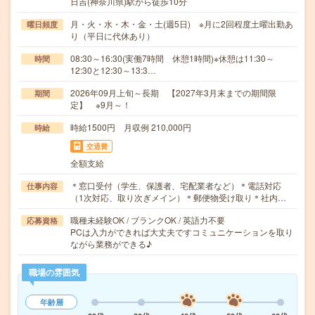
日吉(神奈川県)駅から徒歩10分
月・火・水・木・金・土(週5日) ※月に2回程度土曜出勤あ
曜日頻度
り（平日に代休あり）
08:30～16:30(実働7時間 休憩1時間)※休憩は11:30～
時間
12:30と12:30～13:3…
2026年09月上旬～長期 【2027年3月末までの期間限
期間
定】 ※9月～！
時給1500円 月収例 210,000円
時給
交通費
全額支給
＊窓口受付（学生、保護者、宅配業者など）＊電話対応
仕事内容
（1次対応、取り次ぎメイン）＊郵便物受け取り＊社内…
職種未経験OK / ブランクOK / 英語力不要
応募資格
PCは入力ができれば大丈夫ですコミュニケーションを取り
ながら業務ができる♪
職場の雰囲気
年齢層