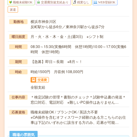
職種未経験OK
交通費別途支給あり
残業なし
WEB登録OK
派遣
横浜市神奈川区
勤務地
反町駅から徒歩6分／東神奈川駅から徒歩7分
月・火・水・木・金・土(週3日) ※シフト制
曜日頻度
08:30～15:30(実働6時間 休憩1時間)10:00～17:00(実働6
時間
時間 休憩1時間)
【急募】即日～長期 ※8月～！
期間
時給1500円 月収例 108,000円
時給
交通費
全額支給
＊検定試験の管理＊書類のチェック＊試験申込書の発送＊
仕事内容
窓口対応、電話対応 ※難しいPC操作はありません…
職種未経験OK / ブランクOK / 英語力不要
応募資格
※OA操作を含むオフィスワーク経験のある方こちらのお仕
事は下記のいずれかに該当する方のみ、応募が可能…
職場の雰囲気