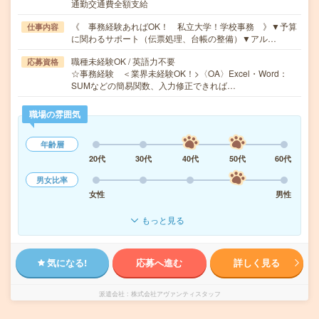
通勤交通費全額支給
《 事務経験あればOK！ 私立大学！学校事務 》▼予算
仕事内容
に関わるサポート（伝票処理、台帳の整備）▼アル…
職種未経験OK / 英語力不要
応募資格
☆事務経験 ＜業界未経験OK！>〈OA〉Excel・Word：
SUMなどの簡易関数、入力修正できれば…
職場の雰囲気
年齢層
20代
30代
40代
50代
60代
男女比率
女性
男性
もっと見る
気になる!
応募へ進む
詳しく見る
派遣会社
株式会社アヴァンティスタッフ