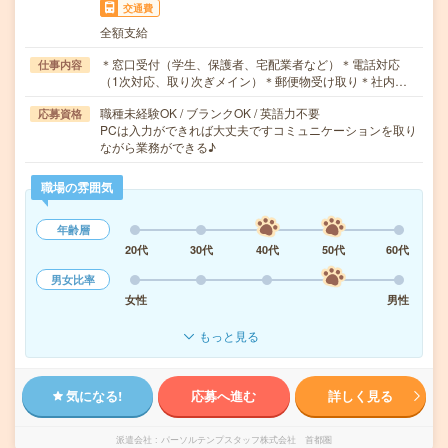
交通費
全額支給
＊窓口受付（学生、保護者、宅配業者など）＊電話対応
仕事内容
（1次対応、取り次ぎメイン）＊郵便物受け取り＊社内…
職種未経験OK / ブランクOK / 英語力不要
応募資格
PCは入力ができれば大丈夫ですコミュニケーションを取り
ながら業務ができる♪
職場の雰囲気
年齢層
20代
30代
40代
50代
60代
男女比率
女性
男性
もっと見る
気になる!
応募へ進む
詳しく見る
派遣会社
パーソルテンプスタッフ株式会社 首都圏