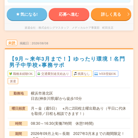
気になる!
応募へ進む
詳しく見る
派遣会社
株式会社シグマスタッフ メディカルケア事業部 町田支店
未読
掲載日
2026/08/08
【9月～来年3月まで！】ゆったり環境！名門
男子中学校×事務サポ
職種未経験OK
交通費別途支給あり
残業なし
WEB登録OK
派遣
横浜市港北区
勤務地
日吉(神奈川県)駅から徒歩10分
月～金（週5日） ※月に2回程土曜出勤あり（平日に代休
曜日頻度
を取得／日程も相談できます！）
08:30～16:30(実働7時間 休憩1時間)
時間
2026年09月上旬～長期 2027年3月末までの期間限定！
期間