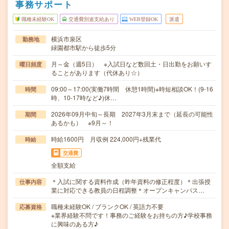
事務サポート
職種未経験OK
交通費別途支給あり
WEB登録OK
派遣
横浜市泉区
勤務地
緑園都市駅から徒歩5分
月～金（週5日） ※入試日など数回土・日出勤をお願いす
曜日頻度
ることがあります（代休あり☆）
09:00～17:00(実働7時間 休憩1時間)※時短相談OK！(9-16
時間
時、10-17時など♪)休…
2026年09月中旬～長期 2027年3月末まで（延長の可能性
期間
あるかも） ※9月～！
時給1600円 月収例 224,000円+残業代
時給
交通費
全額支給
＊入試に関する資料作成（昨年資料の修正程度）＊出張授
仕事内容
業に対応できる教員の日程調整＊オープンキャンパス…
職種未経験OK / ブランクOK / 英語力不要
応募資格
※業界経験不問です！事務のご経験をお持ちの方♪学校事務
に興味のある方♪