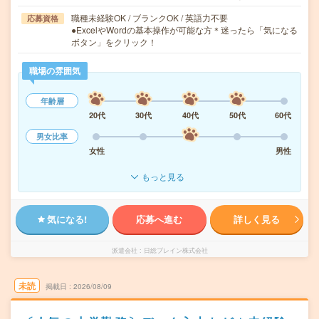
職種未経験OK / ブランクOK / 英語力不要
応募資格
●ExcelやWordの基本操作が可能な方＊迷ったら「気になる
ボタン」をクリック！
職場の雰囲気
年齢層
20代
30代
40代
50代
60代
男女比率
女性
男性
もっと見る
気になる!
応募へ進む
詳しく見る
派遣会社
日総ブレイン株式会社
未読
掲載日
2026/08/09