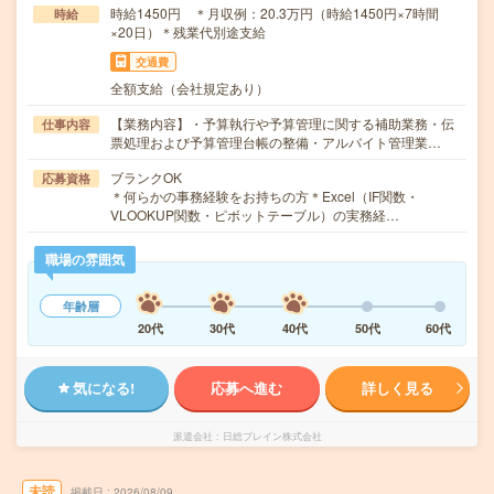
時給1450円 ＊月収例：20.3万円（時給1450円×7時間
時給
×20日）＊残業代別途支給
交通費
全額支給（会社規定あり）
【業務内容】・予算執行や予算管理に関する補助業務・伝
仕事内容
票処理および予算管理台帳の整備・アルバイト管理業…
ブランクOK
応募資格
＊何らかの事務経験をお持ちの方＊Excel（IF関数・
VLOOKUP関数・ピボットテーブル）の実務経…
職場の雰囲気
年齢層
20代
30代
40代
50代
60代
気になる!
応募へ進む
詳しく見る
派遣会社
日総ブレイン株式会社
未読
掲載日
2026/08/09