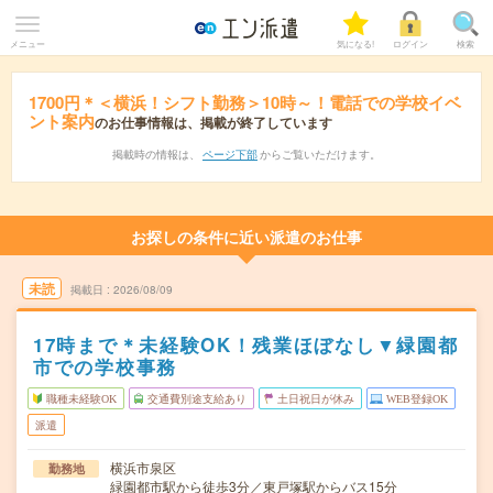
メニュー
気になる!
ログイン
検索
1700円＊＜横浜！シフト勤務＞10時～！電話での学校イベ
ント案内
のお仕事情報は、掲載が終了しています
掲載時の情報は、
ページ下部
からご覧いただけます。
お探しの条件に近い派遣のお仕事
未読
掲載日
2026/08/09
17時まで＊未経験OK！残業ほぼなし▼緑園都
市での学校事務
職種未経験OK
交通費別途支給あり
土日祝日が休み
WEB登録OK
派遣
横浜市泉区
勤務地
緑園都市駅から徒歩3分／東戸塚駅からバス15分