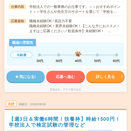
学校法人での一般事務のお仕事です。＜＜おすすめポイン
仕事内容
ト＞＞学生さんや先生方のサポートを通じて「学校を…
職種未経験OK / 英語力不要
応募資格
職種未経験OK！業界未経験OK！【こんな方におススメ！
まずはご応募ください／歓迎条件】未経験OK！ …
職場の雰囲気
年齢層
20代
30代
40代
50代
60代
気になる!
応募へ進む
詳しく見る
派遣会社
アデコ株式会社
未読
掲載日
2026/08/08
【週3日＆実働6時間！扶養枠】時給1500円！
学校法人で検定試験の管理など