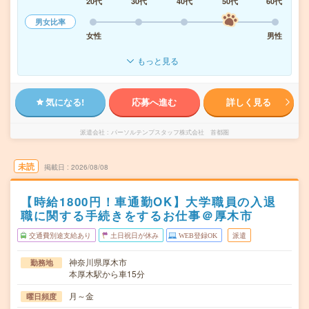
20代
30代
40代
50代
60代
男女比率
女性
男性
もっと見る
気になる!
応募へ進む
詳しく見る
派遣会社
パーソルテンプスタッフ株式会社 首都圏
未読
掲載日
2026/08/08
【時給1800円！車通勤OK】大学職員の入退
職に関する手続きをするお仕事＠厚木市
交通費別途支給あり
土日祝日が休み
WEB登録OK
派遣
神奈川県厚木市
勤務地
本厚木駅から車15分
月～金
曜日頻度