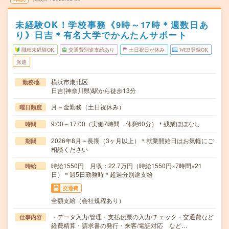
未経験OK！学校事務《9時～17時＊週数日あ
り》日吉＊有名大学でかんたんサポート
職種未経験OK
交通費別途支給あり
土日祝日が休み
WEB登録OK
派遣
横浜市港北区
勤務地
日吉(神奈川県)駅から徒歩13分
月～金勤務（土日祝休み）
曜日頻度
9:00～17:00（実働7時間 休憩60分）＊残業ほぼなし
時間
2026年8月～長期（3ヶ月以上）＊就業開始日はお気軽にご
期間
相談ください
時給1550円 月収：22.7万円（時給1550円×7時間×21
時給
日）＊週5日勤務時＊超過分別途支給
交通費
全額支給（会社規程あり）
・データ入力/管理・支払伝票の入力/チェック・交通費など
仕事内容
経費精算・請求書の発行・来客/電話対応 など…