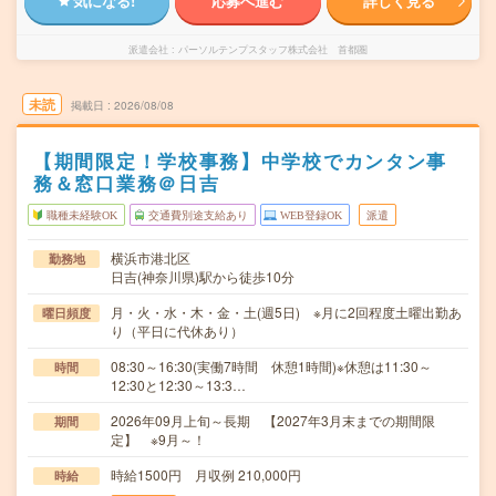
気になる!
応募へ進む
詳しく見る
派遣会社
パーソルテンプスタッフ株式会社 首都圏
未読
掲載日
2026/08/08
【期間限定！学校事務】中学校でカンタン事
務＆窓口業務＠日吉
職種未経験OK
交通費別途支給あり
WEB登録OK
派遣
横浜市港北区
勤務地
日吉(神奈川県)駅から徒歩10分
月・火・水・木・金・土(週5日) ※月に2回程度土曜出勤あ
曜日頻度
り（平日に代休あり）
08:30～16:30(実働7時間 休憩1時間)※休憩は11:30～
時間
12:30と12:30～13:3…
2026年09月上旬～長期 【2027年3月末までの期間限
期間
定】 ※9月～！
時給1500円 月収例 210,000円
時給