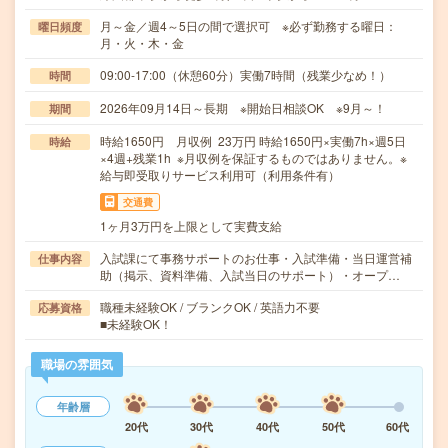
月～金／週4～5日の間で選択可 ※必ず勤務する曜日：
曜日頻度
月・火・木・金
09:00-17:00（休憩60分）実働7時間（残業少なめ！）
時間
2026年09月14日～長期 ※開始日相談OK ※9月～！
期間
時給1650円 月収例 23万円 時給1650円×実働7h×週5日
時給
×4週+残業1h ※月収例を保証するものではありません。※
給与即受取りサービス利用可（利用条件有）
交通費
1ヶ月3万円を上限として実費支給
入試課にて事務サポートのお仕事・入試準備・当日運営補
仕事内容
助（掲示、資料準備、入試当日のサポート）・オープ…
職種未経験OK / ブランクOK / 英語力不要
応募資格
■未経験OK！
職場の雰囲気
年齢層
20代
30代
40代
50代
60代