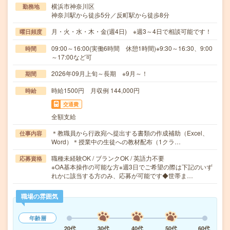
横浜市神奈川区
勤務地
神奈川駅から徒歩5分／反町駅から徒歩8分
月・火・水・木・金(週4日) ※週3～4日で相談可能です！
曜日頻度
09:00～16:00(実働6時間 休憩1時間)※9:30～16:30、9:00
時間
～17:00など可
2026年09月上旬～長期 ※9月～！
期間
時給1500円 月収例 144,000円
時給
交通費
全額支給
＊教職員から行政宛へ提出する書類の作成補助（Excel、
仕事内容
Word）＊授業中の生徒への教材配布（1クラ…
職種未経験OK / ブランクOK / 英語力不要
応募資格
※OA基本操作の可能な方※週3日でご希望の際は下記のいず
れかに該当する方のみ、応募が可能です◆世帯ま…
職場の雰囲気
年齢層
20代
30代
40代
50代
60代