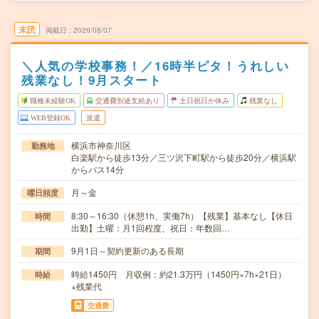
未読
掲載日
2026/08/07
＼人気の学校事務！／16時半ピタ！うれしい
残業なし！9月スタート
職種未経験OK
交通費別途支給あり
土日祝日が休み
残業なし
WEB登録OK
派遣
横浜市神奈川区
勤務地
白楽駅から徒歩13分／三ツ沢下町駅から徒歩20分／横浜駅
からバス14分
月～金
曜日頻度
8:30～16:30（休憩1h、実働7h）【残業】基本なし【休日
時間
出勤】土曜：月1回程度、祝日：年数回…
9月1日～契約更新のある長期
期間
時給1450円 月収例：約21.3万円（1450円×7h×21日）
時給
+残業代
交通費