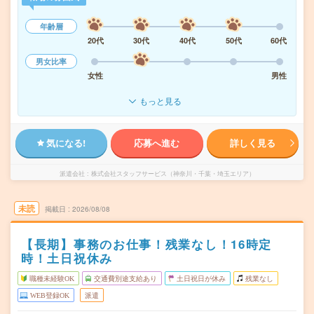
年齢層
20代
30代
40代
50代
60代
男女比率
女性
男性
もっと見る
気になる!
応募へ進む
詳しく見る
派遣会社
株式会社スタッフサービス（神奈川・千葉・埼玉エリア）
未読
掲載日
2026/08/08
【長期】事務のお仕事！残業なし！16時定
時！土日祝休み
職種未経験OK
交通費別途支給あり
土日祝日が休み
残業なし
WEB登録OK
派遣