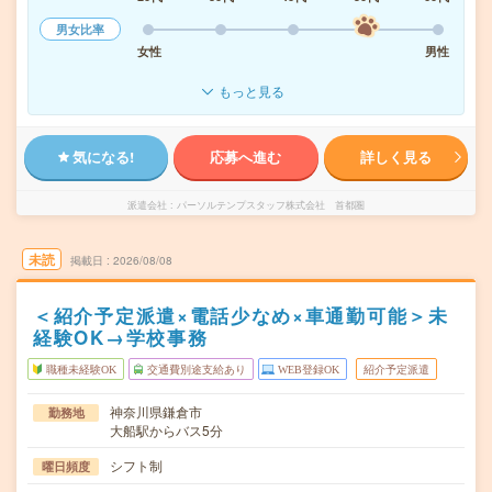
男女比率
女性
男性
もっと見る
気になる!
応募へ進む
詳しく見る
派遣会社
パーソルテンプスタッフ株式会社 首都圏
未読
掲載日
2026/08/08
＜紹介予定派遣×電話少なめ×車通勤可能＞未
経験OK→学校事務
職種未経験OK
交通費別途支給あり
WEB登録OK
紹介予定派遣
神奈川県鎌倉市
勤務地
大船駅からバス5分
シフト制
曜日頻度