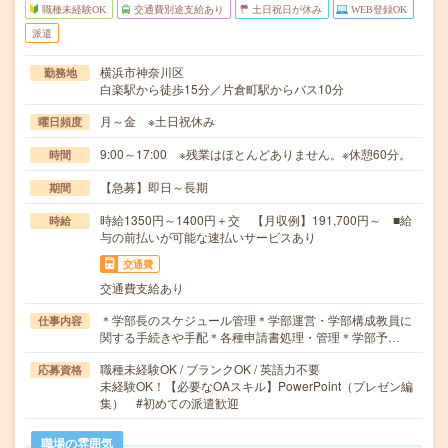
職種未経験OK
交通費別途支給あり
土日祝日が休み
WEB登録OK
派遣
横浜市神奈川区
勤務地
白楽駅から徒歩15分／片倉町駅からバス10分
月～金 ※土日祝休み
曜日頻度
9:00～17:00 ※残業はほとんどありません。※休憩60分。
時間
【急募】即日～長期
期間
時給1350円～1400円＋交 【月収例】191,700円～ ■給
時給
与の前払いが可能な速払いサービスあり
交通費
交通費支給あり
＊学部長のスケジュール管理＊学部運営・学部構成教員に
仕事内容
関する手続きや手配＊各種申請書処理・管理＊学部予…
職種未経験OK / ブランクOK / 英語力不要
応募資格
未経験OK！【必要なOAスキル】PowerPoint（プレゼン編
集） #初めての派遣歓迎
職場の雰囲気