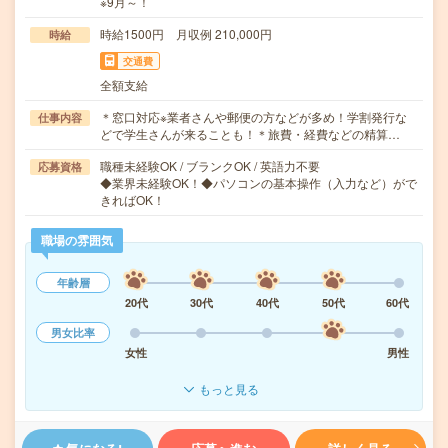
※9月～！
時給1500円 月収例 210,000円
時給
交通費
全額支給
＊窓口対応※業者さんや郵便の方などが多め！学割発行な
仕事内容
どで学生さんが来ることも！＊旅費・経費などの精算…
職種未経験OK / ブランクOK / 英語力不要
応募資格
◆業界未経験OK！◆パソコンの基本操作（入力など）がで
きればOK！
職場の雰囲気
年齢層
20代
30代
40代
50代
60代
男女比率
女性
男性
もっと見る