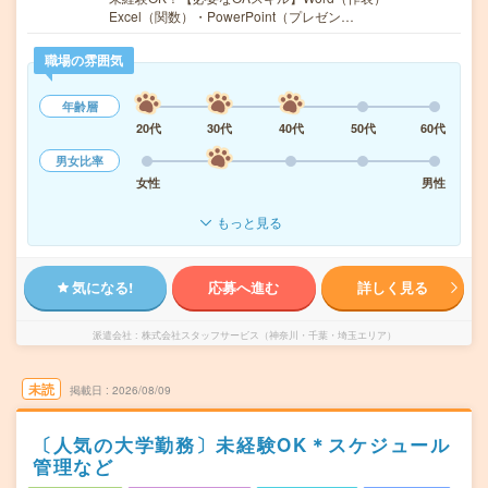
Excel（関数）・PowerPoint（プレゼン…
職場の雰囲気
年齢層
20代
30代
40代
50代
60代
男女比率
女性
男性
もっと見る
気になる!
応募へ進む
詳しく見る
派遣会社
株式会社スタッフサービス（神奈川・千葉・埼玉エリア）
未読
掲載日
2026/08/09
〔人気の大学勤務〕未経験OK＊スケジュール
管理など