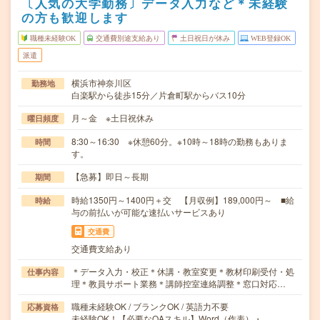
〔人気の大学勤務〕データ入力など＊未経験
の方も歓迎します
職種未経験OK
交通費別途支給あり
土日祝日が休み
WEB登録OK
派遣
横浜市神奈川区
勤務地
白楽駅から徒歩15分／片倉町駅からバス10分
月～金 ※土日祝休み
曜日頻度
8:30～16:30 ※休憩60分。※10時～18時の勤務もありま
時間
す。
【急募】即日～長期
期間
時給1350円～1400円＋交 【月収例】189,000円～ ■給
時給
与の前払いが可能な速払いサービスあり
交通費
交通費支給あり
＊データ入力・校正＊休講・教室変更＊教材印刷受付・処
仕事内容
理＊教員サポート業務＊講師控室連絡調整＊窓口対応…
職種未経験OK / ブランクOK / 英語力不要
応募資格
未経験OK！【必要なOAスキル】Word（作表）・