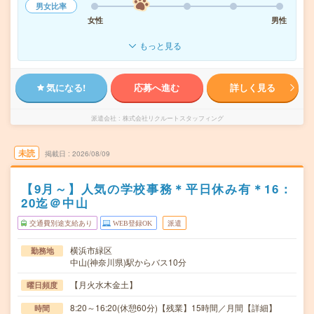
男女比率
女性
男性
もっと見る
気になる!
応募へ進む
詳しく見る
派遣会社
株式会社リクルートスタッフィング
未読
掲載日
2026/08/09
【9月～】人気の学校事務＊平日休み有＊16：
20迄＠中山
交通費別途支給あり
WEB登録OK
派遣
横浜市緑区
勤務地
中山(神奈川県)駅からバス10分
【月火水木金土】
曜日頻度
8:20～16:20(休憩60分)【残業】15時間／月間【詳細】
時間