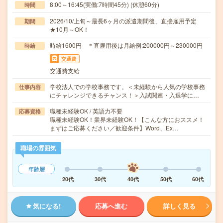
8:00～16:45(実働:7時間45分) (休憩60分)
時間
2026/10/上旬～最長6ヶ月の派遣期間後、直接雇用予定
期間
★10月～OK！
時給1600円 ＊直雇用後は月給例:200000円～230000円
時給
交通費
交通費支給
学校法人での学校事務です。＜未経験から人気の学校事務
仕事内容
にチャレンジできるチャンス！＞入試関連・入退学に…
職種未経験OK / 英語力不要
応募資格
職種未経験OK！業界未経験OK！【こんな方におススメ！
まずはご応募ください／歓迎条件】Word、Ex…
職場の雰囲気
年齢層
20代
30代
40代
50代
60代
気になる!
応募へ進む
詳しく見る