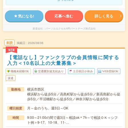
気になる!
応募へ進む
詳しく見る
派遣会社
パーソルエクセルHRパートナーズ株式会社
未読
掲載日
2026/08/06
NEW
【電話なし】ファンクラブの会員情報に関する
入力＜10名以上の大量募集＞
職種未経験OK
交通費別途支給あり
土日祝日が休み
WEB登録OK
派遣
横浜市西区
勤務地
横浜駅から徒歩5分／高島町駅から徒歩5分／新高島駅から徒
歩5分／平沼橋駅から徒歩5分／神奈川駅から徒歩5分
月～金のうち、週3日～OK
曜日頻度
9:00～21:00の間で週3日～相談ok＊7h～で相談ＯＫ＜シフ
時間
ト例＞9-17、10-18、11-…