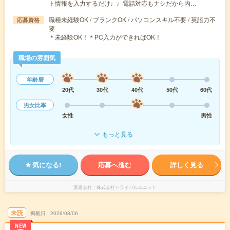
ト情報を入力するだけ♩♩電話対応もナシだから内…
職種未経験OK / ブランクOK / パソコンスキル不要 / 英語力不
応募資格
要
＊未経験OK！＊PC入力ができればOK！
職場の雰囲気
年齢層
20代
30代
40代
50代
60代
男女比率
女性
男性
もっと見る
気になる!
応募へ進む
詳しく見る
派遣会社
株式会社トライバルユニット
未読
掲載日
2026/08/06
NEW