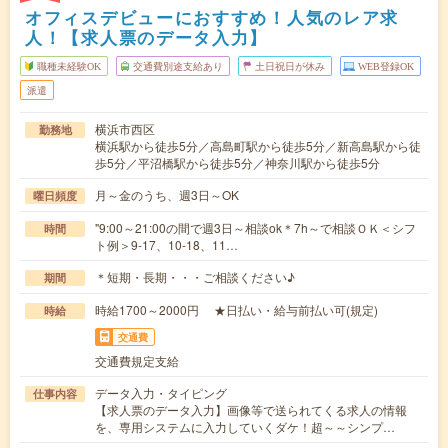
オフィスデビューにおすすめ！人気のレア求
人！【求人票のデータ入力】
職種未経験OK
交通費別途支給あり
土日祝日が休み
WEB登録OK
派遣
横浜市西区
勤務地
横浜駅から徒歩5分／高島町駅から徒歩5分／新高島駅から徒
歩5分／平沼橋駅から徒歩5分／神奈川駅から徒歩5分
月～金のうち、週3日～OK
曜日頻度
"9:00～21:00の間で週3日～相談ok＊7h～で相談ＯＫ＜シフ
時間
ト例＞9-17、10-18、11…
＊短期・長期・・・ご相談ください♪
期間
時給1700～2000円 ★日払い・給与前払い可(規定)
時給
交通費
交通費規定支給
データ入力・タイピング
仕事内容
【求人票のデータ入力】画像等で送られてくる求人の情報
を、専用システムに入力していくダケ！超～～シンプ…