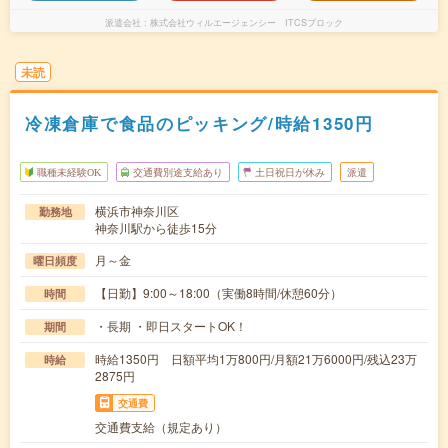
派遣会社
株式会社ウィルエージェンシー ITCSブロック
未読
冷凍倉庫で食品のピッキング/時給1350円
職種未経験OK
交通費別途支給あり
土日祝日が休み
派遣
横浜市神奈川区
勤務地
神奈川駅から徒歩15分
月～金
曜日頻度
【日勤】9:00～18:00（実働8時間/休憩60分）
時間
・長期 ・即日スタートOK！
期間
時給1350円 日額平均1万800円/月額21万6000円/残込23万
時給
2875円
交通費
交通費支給（規定あり）