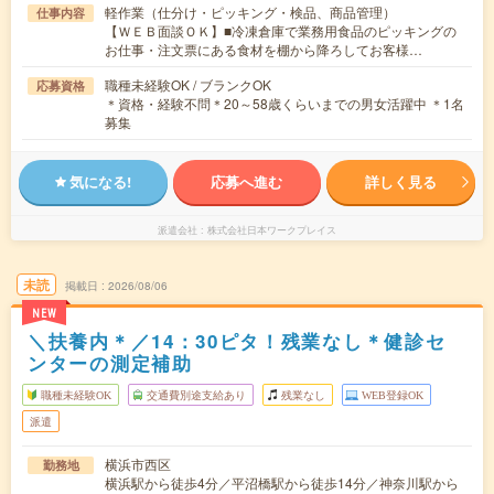
軽作業（仕分け・ピッキング・検品、商品管理）
仕事内容
【ＷＥＢ面談ＯＫ】■冷凍倉庫で業務用食品のピッキングの
お仕事・注文票にある食材を棚から降ろしてお客様…
職種未経験OK / ブランクOK
応募資格
＊資格・経験不問＊20～58歳くらいまでの男女活躍中 ＊1名
募集
気になる!
応募へ進む
詳しく見る
派遣会社
株式会社日本ワークプレイス
未読
掲載日
2026/08/06
NEW
＼扶養内＊／14：30ピタ！残業なし＊健診セ
ンターの測定補助
職種未経験OK
交通費別途支給あり
残業なし
WEB登録OK
派遣
横浜市西区
勤務地
横浜駅から徒歩4分／平沼橋駅から徒歩14分／神奈川駅から