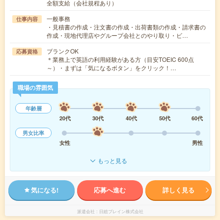
全額支給（会社規程あり）
一般事務
仕事内容
・見積書の作成・注文書の作成・出荷書類の作成・請求書の
作成・現地代理店やグループ会社とのやり取り・ビ…
ブランクOK
応募資格
＊業務上で英語の利用経験がある方（目安TOEIC 600点
～）・まずは「気になるボタン」をクリック！…
職場の雰囲気
年齢層
20代
30代
40代
50代
60代
男女比率
女性
男性
もっと見る
気になる!
応募へ進む
詳しく見る
派遣会社
日総ブレイン株式会社