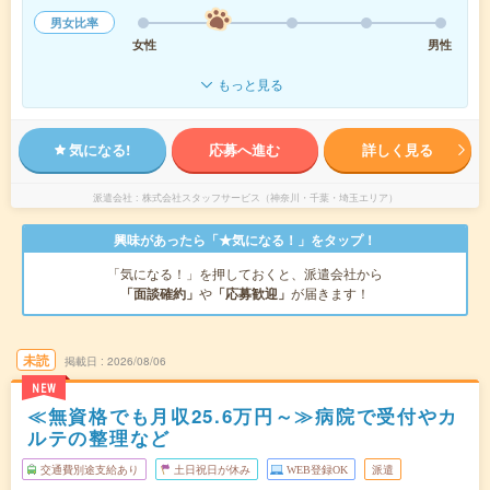
男女比率
女性
男性
もっと見る
気になる!
応募へ進む
詳しく見る
派遣会社
株式会社スタッフサービス（神奈川・千葉・埼玉エリア）
興味があったら「★気になる！」をタップ！
「気になる！」を押しておくと、派遣会社から
「面談確約」
や
「応募歓迎」
が届きます！
未読
掲載日
2026/08/06
NEW
≪無資格でも月収25.6万円～≫病院で受付やカ
ルテの整理など
交通費別途支給あり
土日祝日が休み
WEB登録OK
派遣