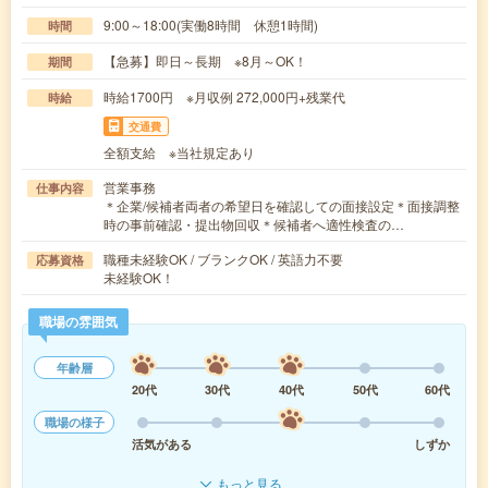
9:00～18:00(実働8時間 休憩1時間)
時間
【急募】即日～長期 ※8月～OK！
期間
時給1700円 ※月収例 272,000円+残業代
時給
交通費
全額支給 ※当社規定あり
営業事務
仕事内容
＊企業/候補者両者の希望日を確認しての面接設定＊面接調整
時の事前確認・提出物回収＊候補者へ適性検査の…
職種未経験OK / ブランクOK / 英語力不要
応募資格
未経験OK！
職場の雰囲気
年齢層
20代
30代
40代
50代
60代
職場の様子
活気がある
しずか
もっと見る