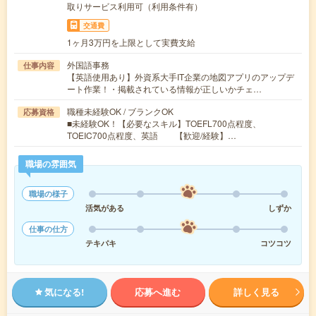
取りサービス利用可（利用条件有）
交通費
1ヶ月3万円を上限として実費支給
外国語事務
仕事内容
【英語使用あり】外資系大手IT企業の地図アプリのアップデ
ート作業！・掲載されている情報が正しいかチェ…
職種未経験OK / ブランクOK
応募資格
■未経験OK！【必要なスキル】TOEFL700点程度、
TOEIC700点程度、英語 【歓迎/経験】…
職場の雰囲気
職場の様子
活気がある
しずか
仕事の仕方
テキパキ
コツコツ
気になる!
応募へ進む
詳しく見る