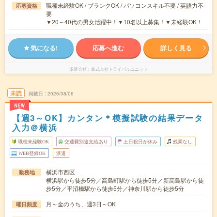
職種未経験OK / ブランクOK / パソコンスキル不要 / 英語力不
応募資格
要
▼20～40代の男女活躍中！▼10名以上募集！▼未経験OK！
気になる!
応募へ進む
詳しく見る
派遣会社
株式会社トライバルユニット
未読
掲載日
2026/08/06
NEW
【週3～OK】カンタン＊模擬試験の結果データ
入力＠横浜
職種未経験OK
交通費別途支給あり
土日祝日が休み
残業なし
WEB登録OK
派遣
横浜市西区
勤務地
横浜駅から徒歩5分／高島町駅から徒歩5分／新高島駅から徒
歩5分／平沼橋駅から徒歩5分／神奈川駅から徒歩5分
月～金のうち、週3日～OK
曜日頻度