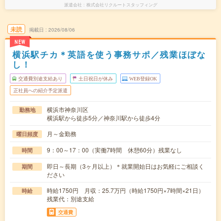
派遣会社
株式会社リクルートスタッフィング
未読
掲載日
2026/08/06
NEW
横浜駅チカ＊英語を使う事務サポ／残業ほぼな
し！
交通費別途支給あり
土日祝日が休み
WEB登録OK
正社員への紹介予定派遣
横浜市神奈川区
勤務地
横浜駅から徒歩5分／神奈川駅から徒歩4分
月～金勤務
曜日頻度
9：00～17：00（実働7時間 休憩60分）残業なし
時間
即日～長期（3ヶ月以上）＊就業開始日はお気軽にご相談く
期間
ださい
時給1750円 月収：25.7万円（時給1750円×7時間×21日）
時給
残業代：別途支給
交通費