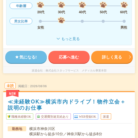
年齢層
20代
30代
40代
50代
60代
男女比率
女性
男性
もっと見る
気になる!
応募へ進む
詳しく見る
派遣会社
株式会社スタッフサービス メディカル事業本部
未読
掲載日
2026/08/06
NEW
≪未経験OK≫横浜市内ドライブ！物件立会＋
説明のお仕事
職種未経験OK
交通費別途支給あり
WEB登録OK
派遣
横浜市神奈川区
勤務地
横浜駅から徒歩10分／神奈川駅から徒歩8分