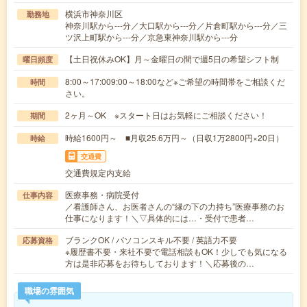
横浜市神奈川区
勤務地
神奈川駅から---分／大口駅から---分／片倉町駅から---分／三
ツ沢上町駅から---分／京急東神奈川駅から---分
【土日祝休みOK】月～金曜日の間で週5日の希望シフト制
曜日頻度
8:00～17:009:00～18:00など※ご希望の時間帯をご相談くだ
時間
さい。
2ヶ月～OK ※スタート日はお気軽にご相談ください！
期間
時給1600円～ ■月収25.6万円～（日収1万2800円×20日）
時給
交通費
交通費規定内支給
医療事務・病院受付
仕事内容
／看護師さん、お医者さんの“縁の下の力持ち”医療事務のお
仕事になります！＼▽具体的には…・受付で患者…
ブランクOK / パソコンスキル不要 / 英語力不要
応募資格
※履歴書不要・来社不要で電話相談もOK！少しでも気になる
方は是非応募をお待ちしております！＼応募後の…
職場の雰囲気