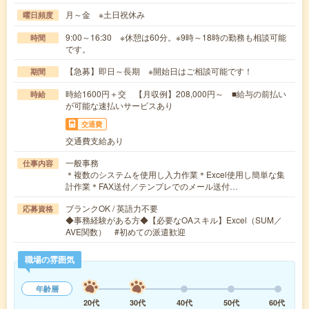
月～金 ※土日祝休み
曜日頻度
9:00～16:30 ※休憩は60分。※9時～18時の勤務も相談可能
時間
です。
【急募】即日～長期 ※開始日はご相談可能です！
期間
時給1600円＋交 【月収例】208,000円～ ■給与の前払い
時給
が可能な速払いサービスあり
交通費
交通費支給あり
一般事務
仕事内容
＊複数のシステムを使用し入力作業＊Excel使用し簡単な集
計作業＊FAX送付／テンプレでのメール送付…
ブランクOK / 英語力不要
応募資格
◆事務経験がある方◆【必要なOAスキル】Excel（SUM／
AVE関数） #初めての派遣歓迎
職場の雰囲気
年齢層
20代
30代
40代
50代
60代