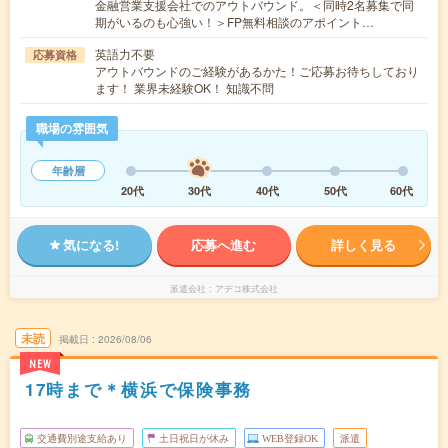
金融営業支援会社でのアウトバウンド。＜同時2名募集で同
期がいるのも心強い！＞FP無料相談のアポイント…
英語力不要
応募資格
アウトバウンドのご経験があるかた！ご応募お待ちしており
ます！ 業界未経験OK！ 知識不問
職場の雰囲気
年齢層
20代
30代
40代
50代
60代
気になる!
応募へ進む
詳しく見る
派遣会社
アデコ株式会社
未読
掲載日
2026/08/06
NEW
17時まで＊横浜で保険事務
交通費別途支給あり
土日祝日が休み
WEB登録OK
派遣