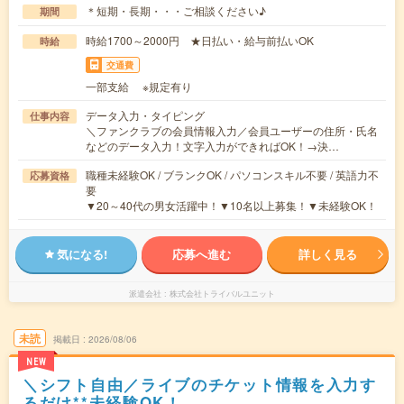
＊短期・長期・・・ご相談ください♪
期間
時給1700～2000円 ★日払い・給与前払いOK
時給
交通費
一部支給 ※規定有り
データ入力・タイピング
仕事内容
＼ファンクラブの会員情報入力／会員ユーザーの住所・氏名
などのデータ入力！文字入力ができればOK！→決…
職種未経験OK / ブランクOK / パソコンスキル不要 / 英語力不
応募資格
要
▼20～40代の男女活躍中！▼10名以上募集！▼未経験OK！
気になる!
応募へ進む
詳しく見る
派遣会社
株式会社トライバルユニット
未読
掲載日
2026/08/06
NEW
＼シフト自由／ライブのチケット情報を入力す
るだけ**未経験OK！