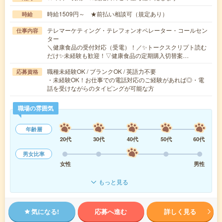
時給1509円～ ★前払い相談可（規定あり）
時給
テレマーケティング・テレフォンオペレーター・コールセン
仕事内容
ター
＼健康食品の受付対応（受電）！／✨トークスクリプト読む
だけ✨未経験も歓迎！▽健康食品の定期購入切替案…
職種未経験OK / ブランクOK / 英語力不要
応募資格
・未経験OK！お仕事での電話対応のご経験があれば◎・電
話を受けながらのタイピングが可能な方
職場の雰囲気
年齢層
20代
30代
40代
50代
60代
男女比率
女性
男性
もっと見る
気になる!
応募へ進む
詳しく見る