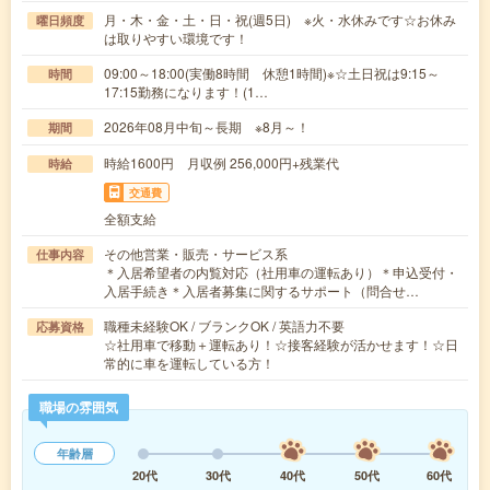
月・木・金・土・日・祝(週5日) ※火・水休みです☆お休み
曜日頻度
は取りやすい環境です！
09:00～18:00(実働8時間 休憩1時間)※☆土日祝は9:15～
時間
17:15勤務になります！(1…
2026年08月中旬～長期 ※8月～！
期間
時給1600円 月収例 256,000円+残業代
時給
交通費
全額支給
その他営業・販売・サービス系
仕事内容
＊入居希望者の内覧対応（社用車の運転あり）＊申込受付・
入居手続き＊入居者募集に関するサポート（問合せ…
職種未経験OK / ブランクOK / 英語力不要
応募資格
☆社用車で移動＋運転あり！☆接客経験が活かせます！☆日
常的に車を運転している方！
職場の雰囲気
年齢層
20代
30代
40代
50代
60代