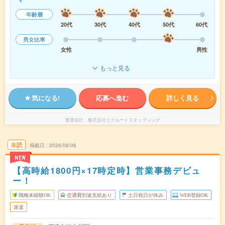
年齢層
20代
30代
40代
50代
60代
男女比率
女性
男性
もっと見る
気になる!
応募へ進む
詳しく見る
派遣会社
株式会社リクルートスタッフィング
未読
掲載日
2026/08/06
NEW
【高時給1800円×17時定時】営業事務デビュ
ー！
職種未経験OK
交通費別途支給あり
土日祝日が休み
WEB登録OK
派遣