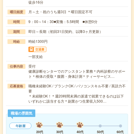
徒歩16分
月～土・祝のうち週3日 ＊曜日固定不可
曜日頻度
9：00～14：30■実働：5.5時間 ■休憩0分
時間
即日～長期（初回31日契約、以降3ヶ月更新）
期間
時給1300円
時給
交通費
一部支給
受付
仕事内容
健康診断センターでのアシスタント業務＊内科診察のサポー
ト＊検体の受取＊腹囲・身体計測＊ティーサービス…
職種未経験OK / ブランクOK / パソコンスキル不要 / 英語力不
応募資格
要
＊未経験OK！＊週20時間未満の派遣で就業できるのは以下
いずれかに該当する方＊副業かつ生業収入500…
職場の雰囲気
年齢層
20代
30代
40代
50代
60代