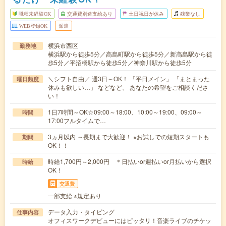
職種未経験OK
交通費別途支給あり
土日祝日が休み
残業なし
WEB登録OK
派遣
横浜市西区
勤務地
横浜駅から徒歩5分／高島町駅から徒歩5分／新高島駅から徒
歩5分／平沼橋駅から徒歩5分／神奈川駅から徒歩5分
＼シフト自由／ 週3日～OK！ 「平日メイン」 「まとまった
曜日頻度
休みも欲しい…」 などなど、 あなたの希望をご相談くださ
い！
1日7時間～OK☆09:00～18:00、10:00～19:00、09:00～
時間
17:00フルタイムで…
3ヵ月以内 ～長期まで大歓迎！ ※お試しでの短期スタートも
期間
OK！！
時給1,700円～2,000円 ＊日払いor週払いor月払いから選択
時給
OK！
交通費
一部支給 ※規定あり
データ入力・タイピング
仕事内容
オフィスワークデビューにはピッタリ！音楽ライブのチケッ