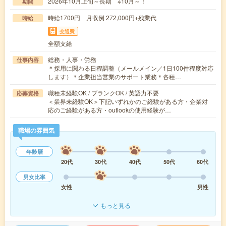
2026年10月上旬～長期 ※10月～！
期間
時給1700円 月収例 272,000円+残業代
時給
交通費
全額支給
総務・人事・労務
仕事内容
＊採用に関わる日程調整（メールメイン／1日100件程度対応
します）＊企業担当営業のサポート業務＊各種…
職種未経験OK / ブランクOK / 英語力不要
応募資格
＜業界未経験OK＞下記いずれかのご経験がある方・企業対
応のご経験がある方・outlookの使用経験が…
職場の雰囲気
年齢層
20代
30代
40代
50代
60代
男女比率
女性
男性
もっと見る