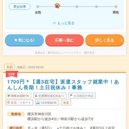
男女比率
女性
男性
もっと見る
気になる!
応募へ進む
詳しく見る
派遣会社
株式会社ヒューマントラスト 横浜支店
未読
掲載日
2026/08/06
NEW
1700円＊【週3在宅】派遣スタッフ就業中！あ
んしん長期！土日祝休み！事務
職種未経験OK
交通費別途支給あり
土日祝日が休み
在宅・リモート
WEB登録OK
派遣
横浜市神奈川区
勤務地
横浜駅から徒歩4分／神奈川駅から徒歩7分
月～金（週5日） ※土日祝はお休み！ #週3日以上在宅
曜日頻度