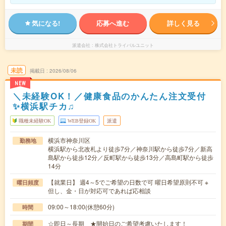
気になる!
応募へ進む
詳しく見る
派遣会社
株式会社トライバルユニット
未読
掲載日
2026/08/06
NEW
＼未経験OK！／健康食品のかんたん注文受付
✨横浜駅チカ♫
職種未経験OK
WEB登録OK
派遣
横浜市神奈川区
勤務地
横浜駅から北改札より徒歩7分／神奈川駅から徒歩7分／新高
島駅から徒歩12分／反町駅から徒歩13分／高島町駅から徒歩
14分
【就業日】 週4～5でご希望の日数で可 曜日希望原則不可 ※
曜日頻度
但し、金・日が対応可であれば応相談
09:00～18:00(休憩60分)
時間
☆即日～長期 ★開始日のご希望考慮いたします！
期間