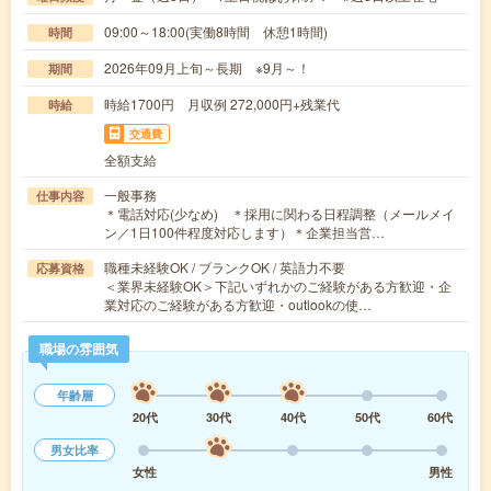
09:00～18:00(実働8時間 休憩1時間)
時間
2026年09月上旬～長期 ※9月～！
期間
時給1700円 月収例 272,000円+残業代
時給
交通費
全額支給
一般事務
仕事内容
＊電話対応(少なめ) ＊採用に関わる日程調整（メールメイ
ン／1日100件程度対応します）＊企業担当営…
職種未経験OK / ブランクOK / 英語力不要
応募資格
＜業界未経験OK＞下記いずれかのご経験がある方歓迎・企
業対応のご経験がある方歓迎・outlookの使…
職場の雰囲気
年齢層
20代
30代
40代
50代
60代
男女比率
女性
男性