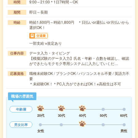
9:00～21:00＊1日7時間～OK
時間
即日～長期
期間
時給1,600円～時給1,800円 ＊日払いor週払いor月払いから
時給
選択OK！
交通費
一部支給 ※規定あり
データ入力・タイピング
仕事内容
【模擬試験のデータ入力】氏名・年齢・点数を確認し、確認
ができたらモクモク専用システムに入力していくだ…
職種未経験OK / ブランクOK / パソコンスキル不要 / 英語力不
応募資格
要
＊未経験OK！＊PC入力ができればOK！※高校生は不可
職場の雰囲気
年齢層
20代
30代
40代
50代
60代
男女比率
女性
男性