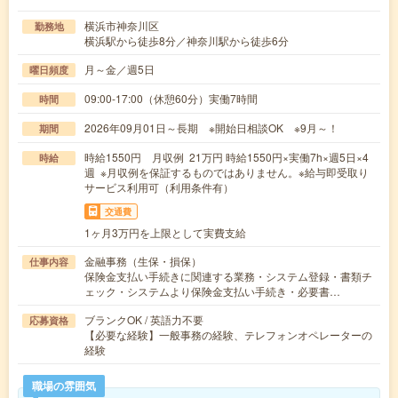
横浜市神奈川区
勤務地
横浜駅から徒歩8分／神奈川駅から徒歩6分
月～金／週5日
曜日頻度
09:00-17:00（休憩60分）実働7時間
時間
2026年09月01日～長期 ※開始日相談OK ※9月～！
期間
時給1550円 月収例 21万円 時給1550円×実働7h×週5日×4
時給
週 ※月収例を保証するものではありません。※給与即受取り
サービス利用可（利用条件有）
交通費
1ヶ月3万円を上限として実費支給
金融事務（生保・損保）
仕事内容
保険金支払い手続きに関連する業務・システム登録・書類チ
ェック・システムより保険金支払い手続き・必要書…
ブランクOK / 英語力不要
応募資格
【必要な経験】一般事務の経験、テレフォンオペレーターの
経験
職場の雰囲気