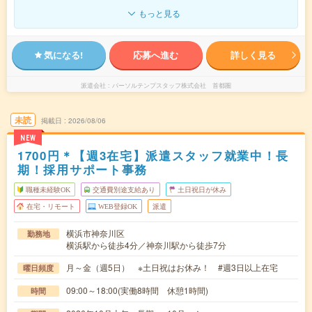
もっと見る
気になる!
応募へ進む
詳しく見る
派遣会社
パーソルテンプスタッフ株式会社 首都圏
未読
掲載日
2026/08/06
NEW
1700円＊【週3在宅】派遣スタッフ就業中！長
期！採用サポート事務
職種未経験OK
交通費別途支給あり
土日祝日が休み
在宅・リモート
WEB登録OK
派遣
横浜市神奈川区
勤務地
横浜駅から徒歩4分／神奈川駅から徒歩7分
月～金（週5日） ※土日祝はお休み！ #週3日以上在宅
曜日頻度
09:00～18:00(実働8時間 休憩1時間)
時間