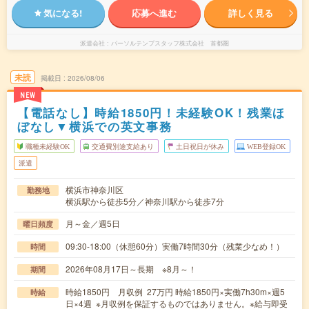
気になる!
応募へ進む
詳しく見る
派遣会社
パーソルテンプスタッフ株式会社 首都圏
未読
掲載日
2026/08/06
NEW
【電話なし】時給1850円！未経験OK！残業ほ
ぼなし▼横浜での英文事務
職種未経験OK
交通費別途支給あり
土日祝日が休み
WEB登録OK
派遣
横浜市神奈川区
勤務地
横浜駅から徒歩5分／神奈川駅から徒歩7分
月～金／週5日
曜日頻度
09:30-18:00（休憩60分）実働7時間30分（残業少なめ！）
時間
2026年08月17日～長期 ※8月～！
期間
時給1850円 月収例 27万円 時給1850円×実働7h30m×週5
時給
日×4週 ※月収例を保証するものではありません。※給与即受