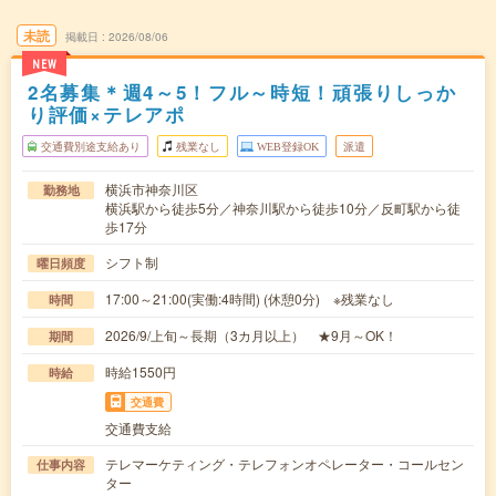
未読
掲載日
2026/08/06
NEW
2名募集＊週4～5！フル～時短！頑張りしっか
り評価×テレアポ
交通費別途支給あり
残業なし
WEB登録OK
派遣
横浜市神奈川区
勤務地
横浜駅から徒歩5分／神奈川駅から徒歩10分／反町駅から徒
歩17分
シフト制
曜日頻度
17:00～21:00(実働:4時間) (休憩0分) ※残業なし
時間
2026/9/上旬～長期（3カ月以上） ★9月～OK！
期間
時給1550円
時給
交通費
交通費支給
テレマーケティング・テレフォンオペレーター・コールセン
仕事内容
ター