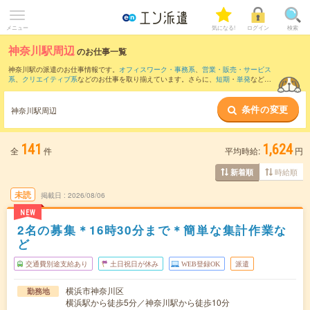
メニュー
気になる!
ログイン
検索
神奈川駅周辺
のお仕事一覧
神奈川駅の派遣のお仕事情報です。
オフィスワーク・事務系
、
営業・販売・サービス
系
、
クリエイティブ系
などのお仕事を取り揃えています。さらに、
短期
・
単発
などの
期間や、
職種未経験OK
などのこだわり条件で絞り込んでいただけます。
条件の変更
また、
横浜駅
・
みなとみらい駅
・
桜木町駅
・
川崎駅
・
新高島駅
など近隣駅のお仕事も
神奈川駅周辺
ご確認いただけます。
141
1,624
全
件
平均時給:
円
時給順
新着順
未読
掲載日
2026/08/06
NEW
2名の募集＊16時30分まで＊簡単な集計作業な
ど
交通費別途支給あり
土日祝日が休み
WEB登録OK
派遣
横浜市神奈川区
勤務地
横浜駅から徒歩5分／神奈川駅から徒歩10分