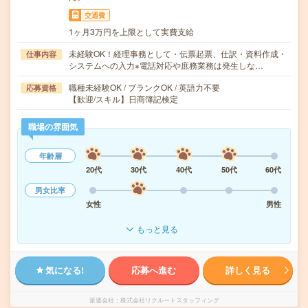
交通費
1ヶ月3万円を上限として実費支給
未経験OK！経理事務として・伝票起票、仕訳・資料作成・
仕事内容
システムへの入力※電話対応や庶務業務は発生しな…
職種未経験OK / ブランクOK / 英語力不要
応募資格
【歓迎/スキル】日商簿記検定
職場の雰囲気
年齢層
20代
30代
40代
50代
60代
男女比率
女性
男性
もっと見る
気になる!
応募へ進む
詳しく見る
派遣会社
株式会社リクルートスタッフィング