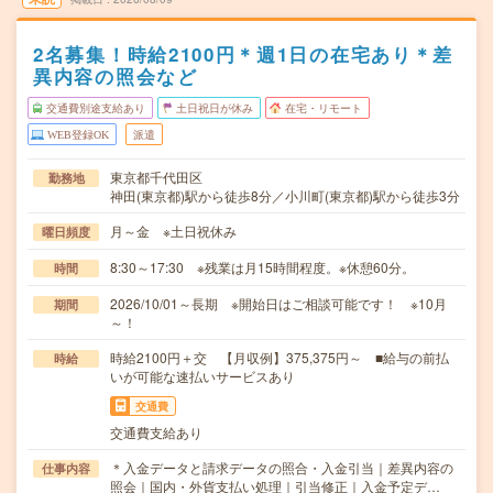
2名募集！時給2100円＊週1日の在宅あり＊差
異内容の照会など
交通費別途支給あり
土日祝日が休み
在宅・リモート
WEB登録OK
派遣
東京都千代田区
勤務地
神田(東京都)駅から徒歩8分／小川町(東京都)駅から徒歩3分
月～金 ※土日祝休み
曜日頻度
8:30～17:30 ※残業は月15時間程度。※休憩60分。
時間
2026/10/01～長期 ※開始日はご相談可能です！ ※10月
期間
～！
時給2100円＋交 【月収例】375,375円～ ■給与の前払
時給
いが可能な速払いサービスあり
交通費
交通費支給あり
＊入金データと請求データの照合・入金引当｜差異内容の
仕事内容
照会｜国内・外貨支払い処理｜引当修正｜入金予定デ…