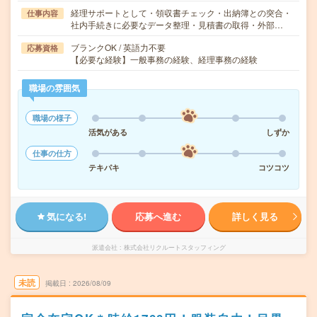
経理サポートとして・領収書チェック・出納簿との突合・
仕事内容
社内手続きに必要なデータ整理・見積書の取得・外部…
ブランクOK / 英語力不要
応募資格
【必要な経験】一般事務の経験、経理事務の経験
職場の雰囲気
職場の様子
活気がある
しずか
仕事の仕方
テキパキ
コツコツ
気になる!
応募へ進む
詳しく見る
派遣会社
株式会社リクルートスタッフィング
未読
掲載日
2026/08/09