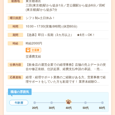
東京都港区
勤務地
三田(東京都)駅から徒歩1分／芝公園駅から徒歩6分／田町
(東京都)駅から徒歩7分
シフト制※土日休み！
曜日頻度
10:00～17:00(実働:6時間) (休憩60分)
時間
【急募】即日～長期（3カ月以上） ★8月～OK！
期間
時給2000円
時給
交通費
交通費支給
【飲食店の運営企業での経理事務】店舗の売上データの突
仕事内容
合や修正依頼、仕訳起票、経費支払申請の承認、・売…
経理・経理サポート業務のご経験がある方。営業事務で経
応募資格
理サポートをしていた方も歓迎です！ 業界未経験O…
職場の雰囲気
年齢層
20代
30代
40代
50代
60代