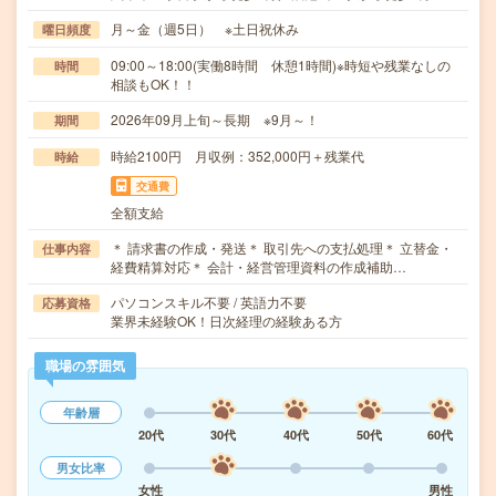
月～金（週5日） ※土日祝休み
曜日頻度
09:00～18:00(実働8時間 休憩1時間)※時短や残業なしの
時間
相談もOK！！
2026年09月上旬～長期 ※9月～！
期間
時給2100円 月収例：352,000円＋残業代
時給
交通費
全額支給
＊ 請求書の作成・発送＊ 取引先への支払処理＊ 立替金・
仕事内容
経費精算対応＊ 会計・経営管理資料の作成補助…
パソコンスキル不要 / 英語力不要
応募資格
業界未経験OK！日次経理の経験ある方
職場の雰囲気
年齢層
20代
30代
40代
50代
60代
男女比率
女性
男性