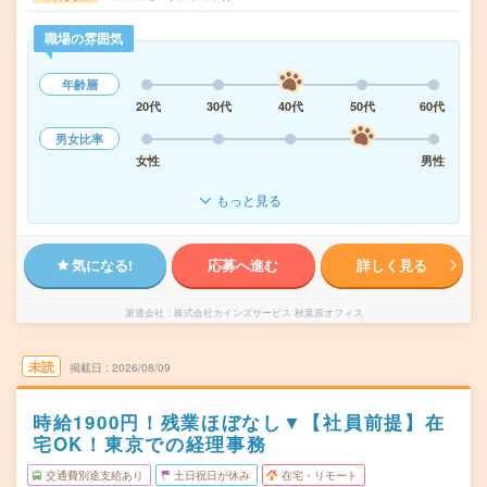
職場の雰囲気
年齢層
20代
30代
40代
50代
60代
男女比率
女性
男性
もっと見る
気になる!
応募へ進む
詳しく見る
派遣会社
株式会社カインズサービス 秋葉原オフィス
未読
掲載日
2026/08/09
時給1900円！残業ほぼなし▼【社員前提】在
宅OK！東京での経理事務
交通費別途支給あり
土日祝日が休み
在宅・リモート