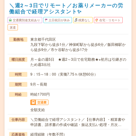
＼週2～3日でリモート／お薬りメーカーの労
働組合で経理アシスタント✨
交通費別途支給あり
土日祝日が休み
残業なし
在宅・リモート
派遣
東京都千代田区
勤務地
九段下駅から徒歩1分／神保町駅から徒歩6分／飯田橋駅か
ら徒歩9分／市ケ谷駅から徒歩17分
月～金の週5日 ★週2～3日で在宅勤務★※初月は引継ぎの
曜日頻度
ため週3出社
9：15～18：00（実働7.75ｈ/休憩60分）
時間
9月～長期
期間
時給1700円
時給
交通費
全額支給
＼労働組合で経理アシスタント／【仕事内容】・精算書や
仕事内容
申請書、請求書の作成や確認・振込支払い処理・月次…
経理経験（年数不問）
応募資格