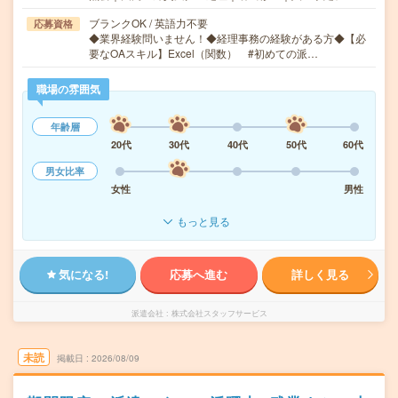
ブランクOK / 英語力不要
応募資格
◆業界経験問いません！◆経理事務の経験がある方◆【必
要なOAスキル】Excel（関数） #初めての派…
職場の雰囲気
年齢層
20代
30代
40代
50代
60代
男女比率
女性
男性
もっと見る
気になる!
応募へ進む
詳しく見る
派遣会社
株式会社スタッフサービス
未読
掲載日
2026/08/09