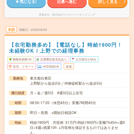
気になる!
応募へ進む
詳しく見る
派遣会社
株式会社リクルートスタッフィング
未読
掲載日
2026/08/09
【在宅勤務多め】【電話なし】時給1900円！
未経験OK！上野での経理事務
職種未経験OK
交通費別途支給あり
土日祝日が休み
在宅・リモート
WEB登録OK
派遣
東京都台東区
勤務地
上野駅から徒歩2分／仲御徒町駅から徒歩5分
月～金／週5日 #週3日以上在宅
曜日頻度
08:50-17:20（休憩45分）実働7時間45分
時間
即日～長期 ※開始日相談OK
期間
時給1900円 月収例 31万円 時給1900円×実働7h45m×週5
時給
日×4週+残業10h ※月収例を保証するものではありませ
ん。