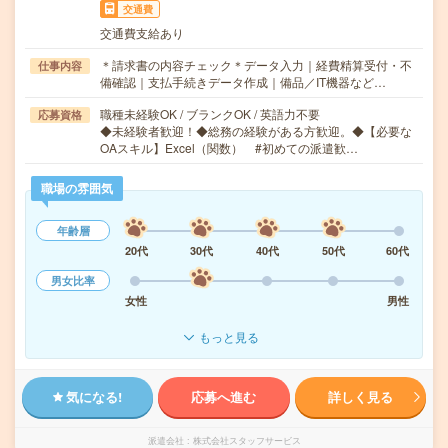
交通費
交通費支給あり
＊請求書の内容チェック＊データ入力｜経費精算受付・不
仕事内容
備確認｜支払手続きデータ作成｜備品／IT機器など…
職種未経験OK / ブランクOK / 英語力不要
応募資格
◆未経験者歓迎！◆総務の経験がある方歓迎。◆【必要な
OAスキル】Excel（関数） #初めての派遣歓…
職場の雰囲気
年齢層
20代
30代
40代
50代
60代
男女比率
女性
男性
もっと見る
気になる!
応募へ進む
詳しく見る
派遣会社
株式会社スタッフサービス