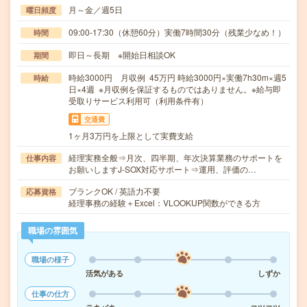
月～金／週5日
曜日頻度
09:00-17:30（休憩60分）実働7時間30分（残業少なめ！）
時間
即日～長期 ※開始日相談OK
期間
時給3000円 月収例 45万円 時給3000円×実働7h30m×週5
時給
日×4週 ※月収例を保証するものではありません。※給与即
受取りサービス利用可（利用条件有）
交通費
1ヶ月3万円を上限として実費支給
経理実務全般⇒月次、四半期、年次決算業務のサポートを
仕事内容
お願いしますJ-SOX対応サポート⇒運用、評価の…
ブランクOK / 英語力不要
応募資格
経理事務の経験＋Excel：VLOOKUP関数ができる方
職場の雰囲気
職場の様子
活気がある
しずか
仕事の仕方