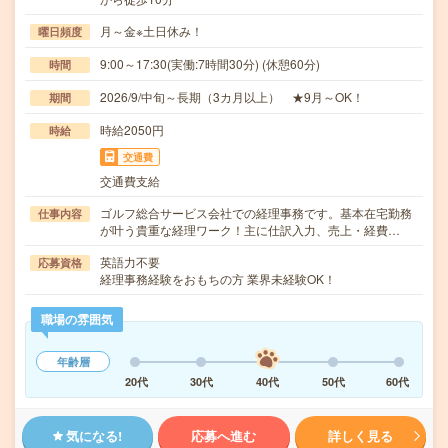
月～金※土日休み！
曜日頻度
9:00～17:30(実働:7時間30分) (休憩60分)
時間
2026/9/中旬～長期（3カ月以上） ★9月～OK！
期間
時給2050円
時給
交通費
交通費支給
ゴルフ総合サービス会社での経理事務です。基本在宅勤務
仕事内容
が叶う貴重な経理ワーク！主に仕訳入力、売上・経費…
英語力不要
応募資格
経理事務経験をおもちの方 業界未経験OK！
職場の雰囲気
年齢層
20代
30代
40代
50代
60代
気になる!
応募へ進む
詳しく見る