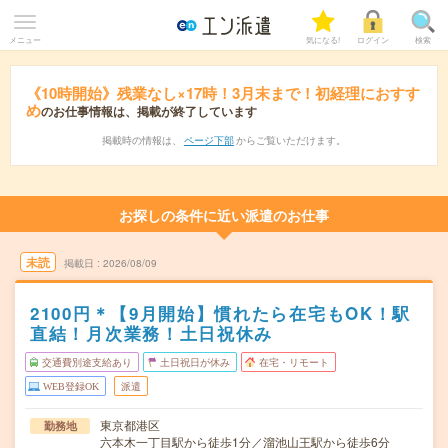
メニュー
気になる!
ログイン
検索
《10時開始》残業なし×17時！3月末まで！初経理におすす
め
のお仕事情報は、掲載が終了しています
掲載時の情報は、
ページ下部
からご覧いただけます。
お探しの条件に近い派遣のお仕事
未読
掲載日
2026/08/09
2100円＊【9月開始】慣れたら在宅もOK！駅
直結！月次業務！土日祝休み
交通費別途支給あり
土日祝日が休み
在宅・リモート
WEB登録OK
派遣
東京都港区
勤務地
六本木一丁目駅から徒歩1分／溜池山王駅から徒歩6分