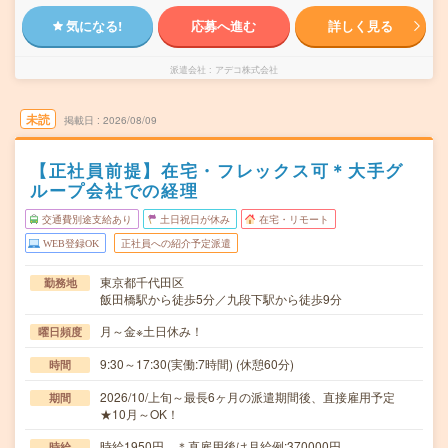
気になる!
応募へ進む
詳しく見る
派遣会社
アデコ株式会社
未読
掲載日
2026/08/09
【正社員前提】在宅・フレックス可＊大手グ
ループ会社での経理
交通費別途支給あり
土日祝日が休み
在宅・リモート
WEB登録OK
正社員への紹介予定派遣
東京都千代田区
勤務地
飯田橋駅から徒歩5分／九段下駅から徒歩9分
月～金※土日休み！
曜日頻度
9:30～17:30(実働:7時間) (休憩60分)
時間
2026/10/上旬～最長6ヶ月の派遣期間後、直接雇用予定
期間
★10月～OK！
時給1950円 ＊直雇用後は月給例:370000円
時給