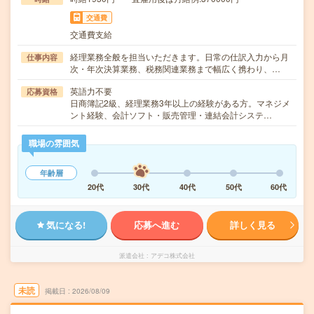
交通費
交通費支給
経理業務全般を担当いただきます。日常の仕訳入力から月
仕事内容
次・年次決算業務、税務関連業務まで幅広く携わり、…
英語力不要
応募資格
日商簿記2級、経理業務3年以上の経験がある方。マネジメ
ント経験、会計ソフト・販売管理・連結会計システ…
職場の雰囲気
年齢層
20代
30代
40代
50代
60代
気になる!
応募へ進む
詳しく見る
派遣会社
アデコ株式会社
未読
掲載日
2026/08/09