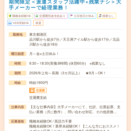
期間限定＜派遣スタッフ活躍中×残業ナシ＞大
手メーカーで経理業務！
職種未経験OK
交通費別途支給あり
土日祝日が休み
残業なし
WEB登録OK
派遣
東京都港区
勤務地
品川駅から徒歩7分／天王洲アイル駅から徒歩17分／北品
川駅から徒歩18分
月～金※土日休み！
曜日頻度
9:30～18:30(実働:8時間) (休憩60分) ※残業なし
時間
2026/9/上旬～長期（3カ月以上） ★9月～OK！
期間
時給1900円
時給
交通費
交通費支給
【主な仕事内容】大手メーカーにて、仕訳、伝票起票、支
仕事内容
払い業務（月に数件）、問い合わせ対応、その他庶務…
職種未経験OK / 英語力不要
応募資格
職種未経験OK！業界未経験OK！【こんな方におススメ！
まずはご応募ください／歓迎条件】経理経験のある…