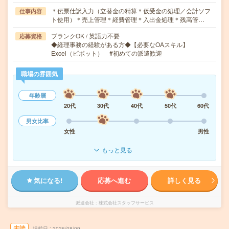
＊伝票仕訳入力（立替金の精算＊仮受金の処理／会計ソフ
仕事内容
ト使用）＊売上管理＊経費管理＊入出金処理＊残高管…
ブランクOK / 英語力不要
応募資格
◆経理事務の経験がある方◆【必要なOAスキル】
Excel（ピボット） #初めての派遣歓迎
職場の雰囲気
年齢層
20代
30代
40代
50代
60代
男女比率
女性
男性
もっと見る
気になる!
応募へ進む
詳しく見る
派遣会社
株式会社スタッフサービス
未読
掲載日
2026/08/09