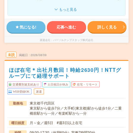
もっと見る
気になる!
応募へ進む
詳しく見る
派遣会社
パーソルテンプスタッフ株式会社
未読
掲載日
2026/08/09
ほぼ在宅＊出社月数回！時給2630円！NTTグ
ループにて経理サポート
交通費別途支給あり
土日祝日が休み
在宅・リモート
WEB登録OK
派遣
東京都千代田区
勤務地
東京駅から徒歩7分／大手町(東京都)駅から徒歩1分／二重
橋前駅から---分／有楽町駅から---分
月～金／週5日 #週3日以上在宅
曜日頻度
09:00-17:30（休憩60分）実働7時間30分
時間