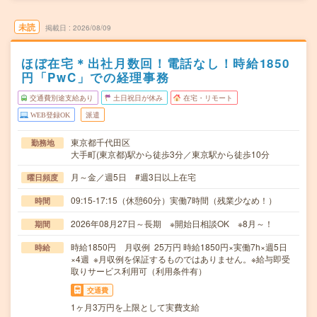
未読
掲載日
2026/08/09
ほぼ在宅＊出社月数回！電話なし！時給1850
円「PwC」での経理事務
交通費別途支給あり
土日祝日が休み
在宅・リモート
WEB登録OK
派遣
東京都千代田区
勤務地
大手町(東京都)駅から徒歩3分／東京駅から徒歩10分
月～金／週5日 #週3日以上在宅
曜日頻度
09:15-17:15（休憩60分）実働7時間（残業少なめ！）
時間
2026年08月27日～長期 ※開始日相談OK ※8月～！
期間
時給1850円 月収例 25万円 時給1850円×実働7h×週5日
時給
×4週 ※月収例を保証するものではありません。※給与即受
取りサービス利用可（利用条件有）
交通費
1ヶ月3万円を上限として実費支給