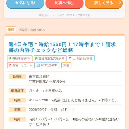
気になる!
応募へ進む
詳しく見る
派遣会社
パーソルテンプスタッフ株式会社
未読
掲載日
2026/08/09
週4日在宅＊時給1550円！17時半まで！請求
書の内容チェックなど総務
職種未経験OK
交通費別途支給あり
土日祝日が休み
在宅・リモート
WEB登録OK
派遣
東京都江東区
勤務地
門前仲町駅から徒歩5分
月～金 ※土日祝休み
曜日頻度
9:00～17:30 ※残業はほとんどありません。※休憩60分。
時間
2026/09/07～長期 ※9月～！
期間
時給1550円～1600円＋交 ■給与の前払いが可能な速払い
時給
サービスあり