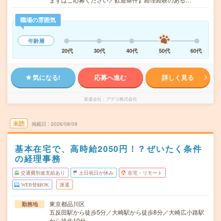
職場の雰囲気
年齢層
20代
30代
40代
50代
60代
気になる!
応募へ進む
詳しく見る
派遣会社
アデコ株式会社
未読
掲載日
2026/08/09
基本在宅で、高時給2050円！？ぜいたく条件
の経理事務
交通費別途支給あり
土日祝日が休み
在宅・リモート
WEB登録OK
派遣
東京都品川区
勤務地
五反田駅から徒歩5分／大崎駅から徒歩8分／大崎広小路駅
から徒歩10分