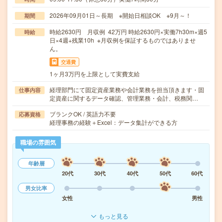
2026年09月01日～長期 ※開始日相談OK ※9月～！
期間
時給2630円 月収例 42万円 時給2630円×実働7h30m×週5
時給
日×4週+残業10h ※月収例を保証するものではありませ
ん。
交通費
1ヶ月3万円を上限として実費支給
経理部門にて固定資産業務や会計業務を担当頂きます・固
仕事内容
定資産に関するデータ確認、管理業務・会計、税務関…
ブランクOK / 英語力不要
応募資格
経理事務の経験＋Excel：データ集計ができる方
職場の雰囲気
年齢層
20代
30代
40代
50代
60代
男女比率
女性
男性
もっと見る