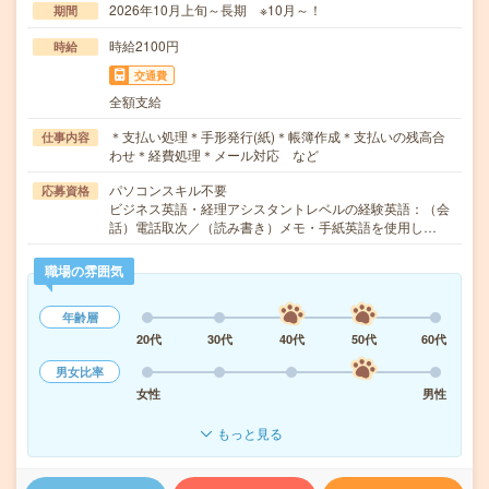
2026年10月上旬～長期 ※10月～！
期間
時給2100円
時給
交通費
全額支給
＊支払い処理＊手形発行(紙)＊帳簿作成＊支払いの残高合
仕事内容
わせ＊経費処理＊メール対応 など
パソコンスキル不要
応募資格
ビジネス英語・経理アシスタントレベルの経験英語：（会
話）電話取次／（読み書き）メモ・手紙英語を使用し…
職場の雰囲気
年齢層
20代
30代
40代
50代
60代
男女比率
女性
男性
もっと見る