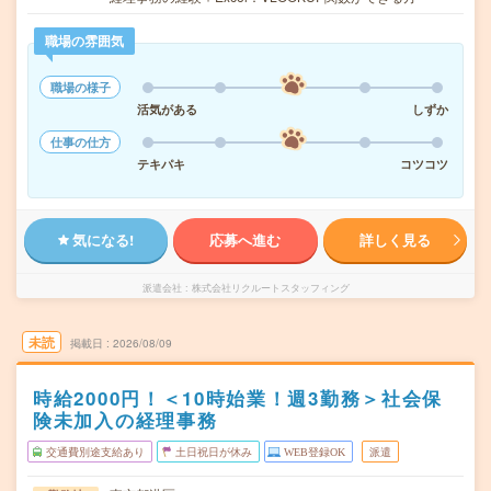
職場の雰囲気
職場の様子
活気がある
しずか
仕事の仕方
テキパキ
コツコツ
気になる!
応募へ進む
詳しく見る
派遣会社
株式会社リクルートスタッフィング
未読
掲載日
2026/08/09
時給2000円！＜10時始業！週3勤務＞社会保
険未加入の経理事務
交通費別途支給あり
土日祝日が休み
WEB登録OK
派遣