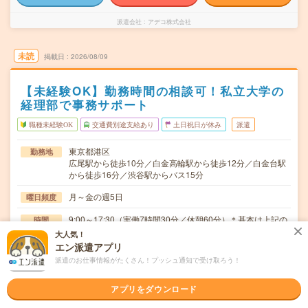
派遣会社
アデコ株式会社
未読
掲載日
2026/08/09
【未経験OK】勤務時間の相談可！私立大学の
経理部で事務サポート
職種未経験OK
交通費別途支給あり
土日祝日が休み
派遣
東京都港区
勤務地
広尾駅から徒歩10分／白金高輪駅から徒歩12分／白金台駅
から徒歩16分／渋谷駅からバス15分
月～金の週5日
曜日頻度
9:00～17:30（実働7時間30分／休憩60分）＊基本は上記の
時間
勤務時間ですが、9:00～16:3…
大人気！
エン派遣アプリ
即日～長期
期間
派遣のお仕事情報がたくさん！プッシュ通知で受け取ろう！
時給1500円～
時給
アプリをダウンロード
交通費