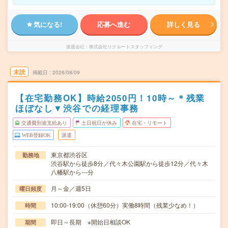
気になる!
応募へ進む
詳しく見る
派遣会社
株式会社リクルートスタッフィング
未読
掲載日
2026/08/09
【在宅勤務OK】時給2050円！10時～＊残業
ほぼなし▼渋谷での経理事務
交通費別途支給あり
土日祝日が休み
在宅・リモート
WEB登録OK
派遣
東京都渋谷区
勤務地
渋谷駅から徒歩8分／代々木公園駅から徒歩12分／代々木
八幡駅から---分
月～金／週5日
曜日頻度
10:00-19:00（休憩60分）実働8時間（残業少なめ！）
時間
即日～長期 ※開始日相談OK
期間