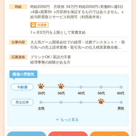
時給2050円 月収例 34万円 時給2050円×実働8h×週5日
時給
×4週+残業5h ※月収例を保証するものではありません。※
給与即受取りサービス利用可（利用条件有）
交通費
1ヶ月3万円を上限として実費支給
大人気ゲーム開発会社での経理・法務アシスタント！・取
仕事内容
引先への売上請求業務・取引先への仕入精算業務全般…
ブランクOK / 英語力不要
応募資格
経理事務の経験がある方
職場の雰囲気
年齢層
20代
30代
40代
50代
60代
男女比率
女性
男性
もっと見る