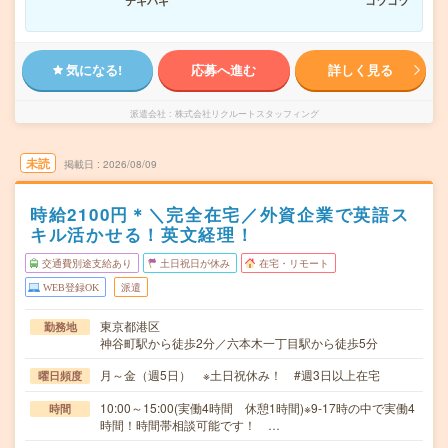
テキパキ
コツコツ
気になる!
応募へ進む
詳しく見る
派遣会社
株式会社リクルートスタッフィング
未読
掲載日
2026/08/09
時給2100円＊＼完全在宅／外資企業で英語ス
キル活かせる！英文経理！
交通費別途支給あり
土日祝日が休み
在宅・リモート
WEB登録OK
派遣
東京都港区
勤務地
神谷町駅から徒歩2分／六本木一丁目駅から徒歩5分
月～金（週5日） ※土日祝休み！ #週3日以上在宅
曜日頻度
10:00～15:00(実働4時間 休憩1時間)※9-17時の中で実働4
時間
時間！時間帯相談可能です！ …