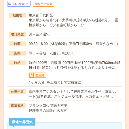
WEB登録OK
紹介予定派遣
東京都千代田区
勤務地
東京駅から徒歩1分／大手町(東京都)駅から徒歩3分／二重
橋前駅から---分／有楽町駅から---分
月～金／週5日
曜日頻度
09:30-18:00（休憩60分）実働7時間30分（残業少なめ！）
時間
即日～長期 ※開始日相談OK
期間
時給1900円 月収例 29万円 時給1900円×実働7h30m×週5
時給
日×4週+残業5h ※月収例を保証するものではありません。
交通費
1ヶ月3万円を上限として実費支給
部内事務アシスタントとして経理業務をお任せ・決算サポ
仕事内容
ート(資料作成、スケジュール管理、入力チェック等…
ブランクOK / 英語力不要
応募資格
経理事務の経験がある方
職場の雰囲気