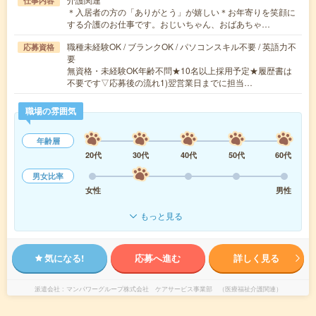
仕事内容
＊入居者の方の「ありがとう」が嬉しい＊お年寄りを笑顔に
する介護のお仕事です。おじいちゃん、おばあちゃ…
職種未経験OK / ブランクOK / パソコンスキル不要 / 英語力不
応募資格
要
無資格・未経験OK年齢不問★10名以上採用予定★履歴書は
不要です▽応募後の流れ1)翌営業日までに担当…
職場の雰囲気
年齢層
20代
30代
40代
50代
60代
男女比率
女性
男性
もっと見る
気になる!
応募へ進む
詳しく見る
派遣会社
マンパワーグループ株式会社 ケアサービス事業部 （医療福祉介護関連）