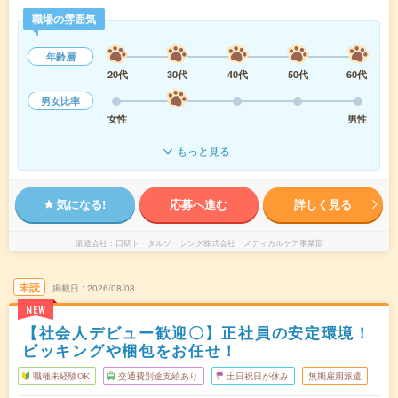
職場の雰囲気
年齢層
20代
30代
40代
50代
60代
男女比率
女性
男性
もっと見る
気になる!
応募へ進む
詳しく見る
派遣会社
日研トータルソーシング株式会社 メディカルケア事業部
未読
掲載日
2026/08/08
NEW
【社会人デビュー歓迎〇】正社員の安定環境！
ピッキングや梱包をお任せ！
職種未経験OK
交通費別途支給あり
土日祝日が休み
無期雇用派遣