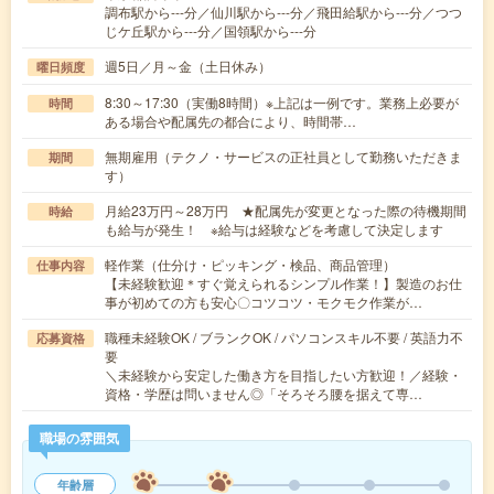
調布駅から---分／仙川駅から---分／飛田給駅から---分／つつ
じケ丘駅から---分／国領駅から---分
週5日／月～金（土日休み）
曜日頻度
8:30～17:30（実働8時間）※上記は一例です。業務上必要が
時間
ある場合や配属先の都合により、時間帯…
無期雇用（テクノ・サービスの正社員として勤務いただきま
期間
す）
月給23万円～28万円 ★配属先が変更となった際の待機期間
時給
も給与が発生！ ※給与は経験などを考慮して決定します
軽作業（仕分け・ピッキング・検品、商品管理）
仕事内容
【未経験歓迎＊すぐ覚えられるシンプル作業！】製造のお仕
事が初めての方も安心〇コツコツ・モクモク作業が…
職種未経験OK / ブランクOK / パソコンスキル不要 / 英語力不
応募資格
要
＼未経験から安定した働き方を目指したい方歓迎！／経験・
資格・学歴は問いません◎「そろそろ腰を据えて専…
職場の雰囲気
年齢層