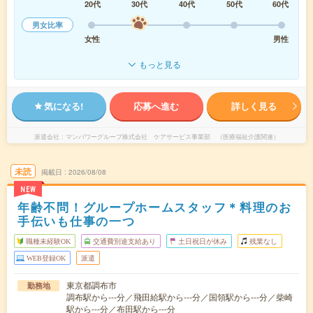
20代
30代
40代
50代
60代
男女比率
女性
男性
もっと見る
気になる!
応募へ進む
詳しく見る
派遣会社
マンパワーグループ株式会社 ケアサービス事業部 （医療福祉介護関連）
未読
掲載日
2026/08/08
NEW
年齢不問！グループホームスタッフ＊料理のお
手伝いも仕事の一つ
職種未経験OK
交通費別途支給あり
土日祝日が休み
残業なし
WEB登録OK
派遣
東京都調布市
勤務地
調布駅から---分／飛田給駅から---分／国領駅から---分／柴崎
駅から---分／布田駅から---分