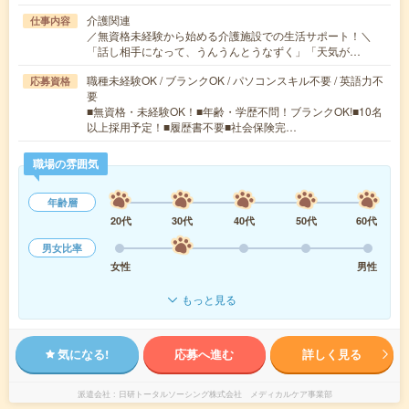
介護関連
仕事内容
／無資格未経験から始める介護施設での生活サポート！＼
「話し相手になって、うんうんとうなずく」「天気が…
職種未経験OK / ブランクOK / パソコンスキル不要 / 英語力不
応募資格
要
■無資格・未経験OK！■年齢・学歴不問！ブランクOK!■10名
以上採用予定！■履歴書不要■社会保険完…
職場の雰囲気
年齢層
20代
30代
40代
50代
60代
男女比率
女性
男性
もっと見る
気になる!
応募へ進む
詳しく見る
派遣会社
日研トータルソーシング株式会社 メディカルケア事業部