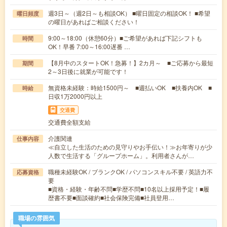
週3日～（週2日～も相談OK） ■曜日固定の相談OK！ ■希望
曜日頻度
の曜日があればご相談ください！
9:00～18:00（休憩60分）■ご希望があれば下記シフトも
時間
OK！早番 7:00～16:00遅番 …
【8月中のスタートOK！急募！】2カ月～ ■ご応募から最短
期間
2～3日後に就業が可能です！
無資格未経験：時給1500円～ ■週払いOK ■扶養内OK ■
時給
日収1万2000円以上
交通費
交通費全額支給
介護関連
仕事内容
≪自立した生活のための見守りやお手伝い！≫お年寄りが少
人数で生活する「グループホーム」。利用者さんが…
職種未経験OK / ブランクOK / パソコンスキル不要 / 英語力不
応募資格
要
■資格・経験・年齢不問■学歴不問■10名以上採用予定！■履
歴書不要■面談確約■社会保険完備■社員登用…
職場の雰囲気