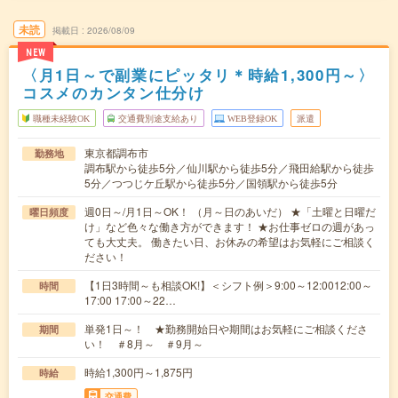
未読
掲載日
2026/08/09
NEW
〈月1日～で副業にピッタリ＊時給1,300円～〉
コスメのカンタン仕分け
職種未経験OK
交通費別途支給あり
WEB登録OK
派遣
東京都調布市
勤務地
調布駅から徒歩5分／仙川駅から徒歩5分／飛田給駅から徒歩
5分／つつじケ丘駅から徒歩5分／国領駅から徒歩5分
週0日～/月1日～OK！ （月～日のあいだ） ★「土曜と日曜だ
曜日頻度
け」など色々な働き方ができます！ ★お仕事ゼロの週があっ
ても大丈夫。 働きたい日、お休みの希望はお気軽にご相談く
ださい！
【1日3時間～も相談OK!】＜シフト例＞9:00～12:0012:00～
時間
17:00 17:00～22…
単発1日～！ ★勤務開始日や期間はお気軽にご相談くださ
期間
い！ ＃8月～ ＃9月～
時給1,300円～1,875円
時給
交通費