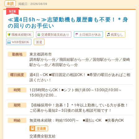
未読
掲載日
2026/08/09
NEW
≪週4日5h～≫志望動機も履歴書も不要！＊身
の回りのお手伝い
職種未経験OK
交通費別途支給あり
土日祝日が休み
残業なし
WEB登録OK
派遣
東京都調布市
勤務地
調布駅から---分／飛田給駅から---分／国領駅から---分／柴崎
駅から---分／布田駅から---分
週4日～OK ■曜日固定の相談OK！ ■希望の曜日があればご相
曜日頻度
談ください！
1日5時間からOK！■シフト例(1)8:00～13:00(2)10:00～
時間
15:00(3)12:00…
【積極採用中！急募！】＊1年以上勤務している方が多数！
期間
ご応募から最短2～3日後の就業も相談可能です！
無資格未経験：時給1500円～ ■週払いOK ■扶養内OK
時給
交通費
交通費全額支給