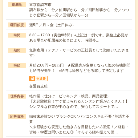
東京都調布市
勤務地
調布駅から---分／仙川駅から---分／飛田給駅から---分／つつ
じケ丘駅から---分／国領駅から---分
週5日／月～金（土日休み）
曜日頻度
8:30～17:30（実働8時間）※上記は一例です。業務上必要が
時間
ある場合や配属先の都合により、時間帯…
無期雇用（テクノ・サービスの正社員として勤務いただきま
期間
す）
月給23万円～28万円 ★配属先が変更となった際の待機期間
時給
も給与が発生！ ※給与は経験などを考慮して決定します
交通費
交通費支給
軽作業（仕分け・ピッキング・検品、商品管理）
仕事内容
【未経験歓迎！すぐ覚えられるカンタン作業がたくさん！】
シンプルな作業が中心なので、安心してスタートで…
職種未経験OK / ブランクOK / パソコンスキル不要 / 英語力不
応募資格
要
＼未経験から安定した働き方を目指したい方歓迎！／経験・
資格・学歴は問いません◎「そろそろ腰を据えて働…