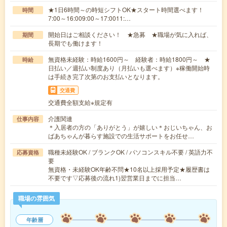
★1日6時間～の時短シフトOK★スタート時間選べます！
時間
7:00～16:009:00～17:0011:…
開始日はご相談ください！ ★急募 ★職場が気に入れば、
期間
長期でも働けます！
無資格未経験：時給1600円～ 経験者：時給1800円～ ★
時給
日払い／週払い制度あり（月払いも選べます）※稼働開始時
は手続き完了次第のお支払いとなります。
交通費
交通費全額支給※規定有
介護関連
仕事内容
＊入居者の方の「ありがとう」が嬉しい＊おじいちゃん、お
ばあちゃんが暮らす施設での生活サポートをお任せ…
職種未経験OK / ブランクOK / パソコンスキル不要 / 英語力不
応募資格
要
無資格・未経験OK年齢不問★10名以上採用予定★履歴書は
不要です▽応募後の流れ1)翌営業日までに担当…
職場の雰囲気
年齢層