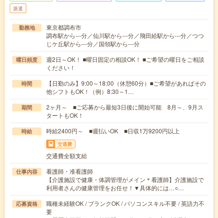
派遣
東京都調布市
勤務地
調布駅から---分／仙川駅から---分／飛田給駅から---分／つつ
じケ丘駅から---分／国領駅から---分
週2日～OK！ ■曜日固定の相談OK！ ■ご希望の曜日をご相談
曜日頻度
ください！
【日勤のみ】9:00～18:00（休憩60分）■ご希望があればその
時間
他シフトもOK！（例）8:30～1…
2ヶ月～ ■ご応募から最短3日後に開始可能 8月～、9月ス
期間
タートもOK！
時給2400円～ ■週払いOK ■日収1万9200円以上
時給
交通費
交通費全額支給
看護師・准看護師
仕事内容
【介護施設で健康・体調管理がメイン＊看護師】介護施設で
利用者さんの健康管理をお任せ！▼具体的には…○…
職種未経験OK / ブランクOK / パソコンスキル不要 / 英語力不
応募資格
要