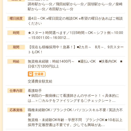
調布駅から---分／飛田給駅から---分／国領駅から---分／柴崎
駅から---分／布田駅から---分
週4日～OK ※曜日固定の相談OK ※希望の曜日があればご相談
曜日頻度
ください
★スタート時間選べます／1日5時間～OK～シフト例～10:00
時間
～15:0011:00～16:0012…
【現在も積極採用中！急募！】■2カ月～ 8月～、9月スター
期間
トもOK！
無資格未経験：時給1400円～ ■週払いOK ■扶養内OK ■
時給
日収1万1200円以上
交通費
交通費全額支給
看護助手
仕事内容
▼病院の一般病棟にて看護師さんのサポート！＜具体的に
は…＞〇カルテをファイリングする〇チェックシート…
職種未経験OK / ブランクOK / パソコンスキル不要 / 英語力不
応募資格
要
無資格・未経験OK年齢・学歴不問 ブランクOK★10名以上
採用予定履歴書は不要です。少しでも興味があ…