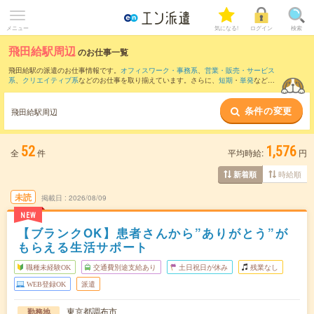
メニュー
気になる!
ログイン
検索
飛田給駅周辺
のお仕事一覧
飛田給駅の派遣のお仕事情報です。
オフィスワーク・事務系
、
営業・販売・サービス
系
、
クリエイティブ系
などのお仕事を取り揃えています。さらに、
短期
・
単発
などの
期間や、
職種未経験OK
などのこだわり条件で絞り込んでいただけます。
条件の変更
また、
二子玉川駅
・
立川駅
・
三鷹駅
・
成城学園前駅
・
吉祥寺駅
など近隣駅のお仕事も
飛田給駅周辺
ご確認いただけます。
52
1,576
全
件
平均時給:
円
時給順
新着順
未読
掲載日
2026/08/09
NEW
【ブランクOK】患者さんから”ありがとう”が
もらえる生活サポート
職種未経験OK
交通費別途支給あり
土日祝日が休み
残業なし
WEB登録OK
派遣
東京都調布市
勤務地