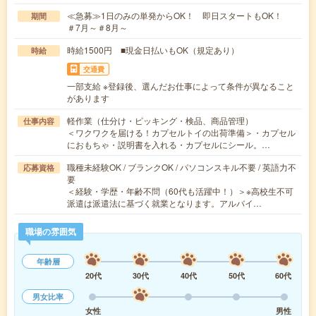
≪急募≫1日のみの単発からOK！ 即日スタートもOK！
期間
＃7月～＃8月～
時給1500円 ■現金日払いもOK（規定あり）
時給
交通費
一部支給 ※登録後、選んだお仕事によって条件が異なること
があります
軽作業（仕分け・ピッキング・検品、商品管理）
仕事内容
＜ワクワクを届ける！カプセルトイの出荷準備＞・カプセル
におもちゃ・説明書を入れる・カプセルにシール。…
職種未経験OK / ブランクOK / パソコンスキル不要 / 英語力不
応募資格
要
＜経験・学歴・年齢不問（60代も活躍中！）＞※高校生不可
派遣は派遣法に基づく就業となります。アルバイ…
職場の雰囲気
年齢層
20代
30代
40代
50代
60代
男女比率
女性
男性