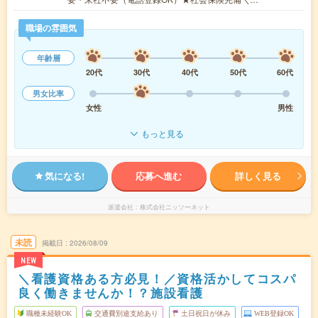
職場の雰囲気
年齢層
20代
30代
40代
50代
60代
男女比率
女性
男性
もっと見る
気になる!
応募へ進む
詳しく見る
派遣会社
株式会社ニッソーネット
未読
掲載日
2026/08/09
NEW
＼看護資格ある方必見！／資格活かしてコスパ
良く働きませんか！？施設看護
職種未経験OK
交通費別途支給あり
土日祝日が休み
WEB登録OK