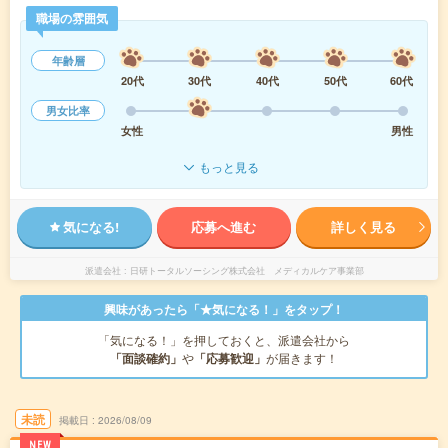
職場の雰囲気
年齢層
20代
30代
40代
50代
60代
男女比率
女性
男性
もっと見る
気になる!
応募へ進む
詳しく見る
派遣会社
日研トータルソーシング株式会社 メディカルケア事業部
興味があったら「★気になる！」をタップ！
「気になる！」を押しておくと、派遣会社から
「面談確約」
や
「応募歓迎」
が届きます！
未読
掲載日
2026/08/09
NEW