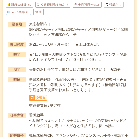
職種未経験OK
交通費別途支給あり
土日祝日が休み
残業なし
WEB登録OK
派遣
東京都調布市
勤務地
調布駅から---分／飛田給駅から---分／国領駅から---分／柴崎
駅から---分／布田駅から---分
週2日～5日OK（月～金） ★土日休みOK
曜日頻度
★1日6時間～の時短シフトOK★都合に合わせてシフトが決
時間
められますシフト例：7：00～16：009：…
長期のお仕事です。開始日はご相談ください！ ★急募
期間
無資格未経験：時給1600円～ 経験者：時給1800円～★日
時給
払い／週払い制度あり（月払いも選べます）※稼働開始時は
手続き完了次第のお支払いとなります。
交通費
交通費支給※規定有
看護助手
仕事内容
≪病院でちょっとしたお手伝い≫○シーツの交換やベッドメ
イキング〇お手洗い・入浴など生活のお手伝い○診…
職種未経験OK / ブランクOK / パソコンスキル不要 / 英語力不
応募資格