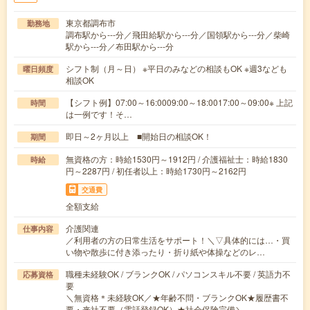
東京都調布市
勤務地
調布駅から---分／飛田給駅から---分／国領駅から---分／柴崎
駅から---分／布田駅から---分
シフト制（月～日） ※平日のみなどの相談もOK ※週3なども
曜日頻度
相談OK
【シフト例】07:00～16:0009:00～18:0017:00～09:00※ 上記
時間
は一例です！そ…
即日～2ヶ月以上 ■開始日の相談OK！
期間
無資格の方：時給1530円～1912円 / 介護福祉士：時給1830
時給
円～2287円 / 初任者以上：時給1730円～2162円
交通費
全額支給
介護関連
仕事内容
／利用者の方の日常生活をサポート！＼▽具体的には…・買
い物や散歩に付き添ったり・折り紙や体操などのレ…
職種未経験OK / ブランクOK / パソコンスキル不要 / 英語力不
応募資格
要
＼無資格＊未経験OK／★年齢不問・ブランクOK★履歴書不
要・来社不要（電話登録OK）★社会保険完備＼…