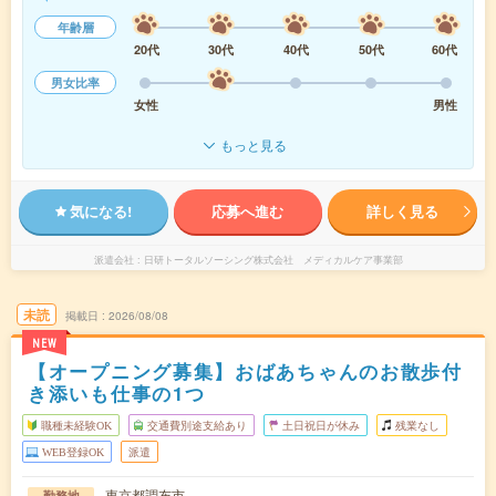
年齢層
20代
30代
40代
50代
60代
男女比率
女性
男性
もっと見る
気になる!
応募へ進む
詳しく見る
派遣会社
日研トータルソーシング株式会社 メディカルケア事業部
未読
掲載日
2026/08/08
NEW
【オープニング募集】おばあちゃんのお散歩付
き添いも仕事の1つ
職種未経験OK
交通費別途支給あり
土日祝日が休み
残業なし
WEB登録OK
派遣
東京都調布市
勤務地