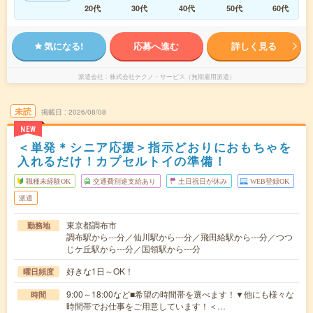
20代
30代
40代
50代
60代
気になる!
応募へ進む
詳しく見る
派遣会社
株式会社テクノ・サービス（無期雇用派遣）
未読
掲載日
2026/08/08
NEW
＜単発＊シニア応援＞指示どおりにおもちゃを
入れるだけ！カプセルトイの準備！
職種未経験OK
交通費別途支給あり
土日祝日が休み
WEB登録OK
派遣
東京都調布市
勤務地
調布駅から---分／仙川駅から---分／飛田給駅から---分／つつ
じケ丘駅から---分／国領駅から---分
好きな1日～OK！
曜日頻度
9:00～18:00など■希望の時間帯を選べます！▼他にも様々な
時間
時間帯でお仕事をご用意しています！＜…