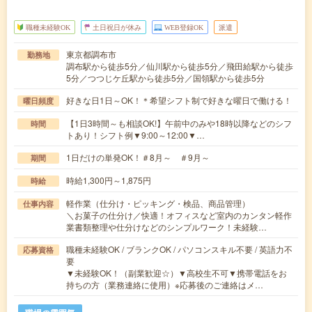
職種未経験OK
土日祝日が休み
WEB登録OK
派遣
東京都調布市
勤務地
調布駅から徒歩5分／仙川駅から徒歩5分／飛田給駅から徒歩
5分／つつじケ丘駅から徒歩5分／国領駅から徒歩5分
好きな日1日～OK！＊希望シフト制で好きな曜日で働ける！
曜日頻度
【1日3時間～も相談OK!】午前中のみや18時以降などのシフ
時間
トあり！シフト例▼9:00～12:00▼…
1日だけの単発OK！＃8月～ ＃9月～
期間
時給1,300円～1,875円
時給
軽作業（仕分け・ピッキング・検品、商品管理）
仕事内容
＼お菓子の仕分け／快適！オフィスなど室内のカンタン軽作
業書類整理や仕分けなどのシンプルワーク！未経験…
職種未経験OK / ブランクOK / パソコンスキル不要 / 英語力不
応募資格
要
▼未経験OK！（副業歓迎☆）▼高校生不可▼携帯電話をお
持ちの方（業務連絡に使用）※応募後のご連絡はメ…