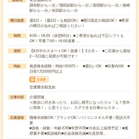
調布駅から---分／飛田給駅から---分／国領駅から---分／柴崎
駅から---分／布田駅から---分
週3日～（週2日～も相談OK） ■曜日固定の相談OK！ ■希望
曜日頻度
の曜日があればご相談ください！
9:00～18:00（休憩60分）■ご希望があれば下記シフトも
時間
OK！早番 7:00～16:00遅番 …
【8月中のスタートOK！急募！】2カ月～ ■ご応募から最短
期間
2～3日後に就業が可能です！
無資格未経験：時給1500円～ ■週払いOK ■扶養内OK ■
時給
日収1万2000円以上
交通費
交通費全額支給
介護関連
仕事内容
≪散歩に付き添ったり、お話し相手になったり≫「え？意外
に簡単！」と思うくらい、スグできる仕事からスタ…
職種未経験OK / ブランクOK / パソコンスキル不要 / 英語力不
応募資格
要
■資格・経験・年齢不問■学歴不問■10名以上採用予定！■履
歴書不要■面談確約■社会保険完備■社員登用…