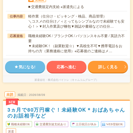
■ 交通費規定内支給 ※派遣先による
軽作業（仕分け・ピッキング・検品、商品管理）
仕事内容
＼コスメの仕分け／＜とってもシンプルなので未経験でも安
心！＞▼封入作業及び梱包▼雑誌や書籍などの仕分…
職種未経験OK / ブランクOK / パソコンスキル不要 / 英語力不
応募資格
要
▼未経験OK！（副業歓迎☆）▼高校生不可▼携帯電話をお
持ちの方（業務連絡に使用）※応募後のご連絡はメ…
気になる!
応募へ進む
詳しく見る
派遣会社
株式会社バイトレ（キャムコムグループ）
未読
掲載日
2026/08/09
NEW
3ヵ月で80万円稼ぐ！未経験OK＊おばあちゃん
のお話相手など
職種未経験OK
交通費別途支給あり
土日祝日が休み
WEB登録OK
派遣