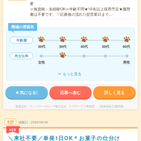
要
≪無資格・未経験OK≫年齢不問★10名以上採用予定★履歴
書は不要です。▽応募後の流れ1)翌営業日まで…
職場の雰囲気
年齢層
20代
30代
40代
50代
60代
男女比率
女性
男性
もっと見る
気になる!
応募へ進む
詳しく見る
派遣会社
マンパワーグループ株式会社 ケアサービス事業部 （医療福祉介護関連）
未読
掲載日
2026/08/08
NEW
＼来社不要／単発1日OK＊お菓子の仕分け