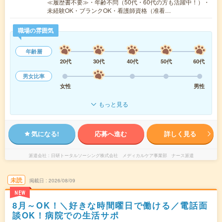
≪履歴書不要≫・年齢不問（50代・60代の方も活躍中！）・
未経験OK・ブランクOK・看護師資格（准看…
職場の雰囲気
年齢層
20代
30代
40代
50代
60代
男女比率
女性
男性
もっと見る
気になる!
応募へ進む
詳しく見る
派遣会社
日研トータルソーシング株式会社 メディカルケア事業部 ナース派遣
未読
掲載日
2026/08/09
NEW
8月～OK！＼好きな時間曜日で働ける／電話面
談OK！病院での生活サポ