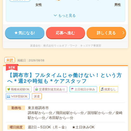
女性
男性
もっと見る
気になる!
応募へ進む
詳しく見る
派遣会社
株式会社ウィルオブ・ワーク キッズケア事業部
未読
掲載日
2026/08/08
NEW
【調布市】フルタイムじゃ働けない！という方
へ＊週2や時短も＊ケアスタッフ
職種未経験OK
交通費別途支給あり
土日祝日が休み
残業なし
WEB登録OK
派遣
東京都調布市
勤務地
調布駅から---分／飛田給駅から---分／国領駅から---分／柴崎
駅から---分／布田駅から---分
週2日～5日OK（月～金） ★土日休みOK
曜日頻度