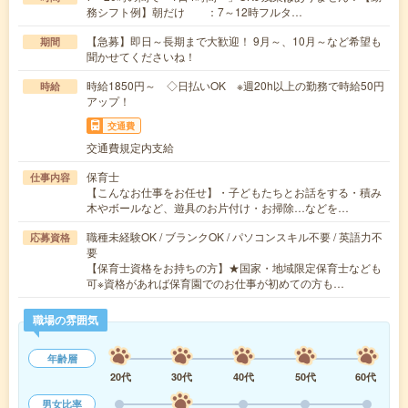
務シフト例】朝だけ ：7～12時フルタ…
【急募】即日～長期まで大歓迎！ 9月～、10月～など希望も
期間
聞かせてくださいね！
時給1850円～ ◇日払いOK ※週20h以上の勤務で時給50円
時給
アップ！
交通費
交通費規定内支給
保育士
仕事内容
【こんなお仕事をお任せ】・子どもたちとお話をする・積み
木やボールなど、遊具のお片付け・お掃除…などを…
職種未経験OK / ブランクOK / パソコンスキル不要 / 英語力不
応募資格
要
【保育士資格をお持ちの方】★国家・地域限定保育士なども
可※資格があれば保育園でのお仕事が初めての方も…
職場の雰囲気
年齢層
20代
30代
40代
50代
60代
男女比率