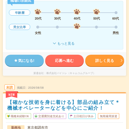
職場の雰囲気
年齢層
20代
30代
40代
50代
60代
男女比率
女性
男性
もっと見る
気になる!
応募へ進む
詳しく見る
派遣会社
株式会社バイトレ（キャムコムグループ）
未読
掲載日
2026/08/08
NEW
【確かな技術を身に着ける】部品の組み立て＊
機械オペレーターなどを中心にご紹介！
職種未経験OK
交通費別途支給あり
土日祝日が休み
無期雇用派遣
東京都調布市
勤務地