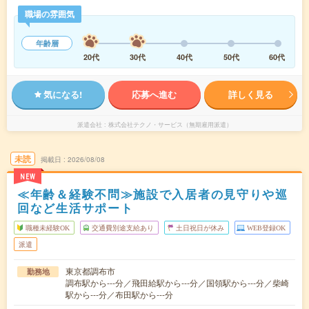
職場の雰囲気
年齢層
20代
30代
40代
50代
60代
気になる!
応募へ進む
詳しく見る
派遣会社
株式会社テクノ・サービス（無期雇用派遣）
未読
掲載日
2026/08/08
NEW
≪年齢＆経験不問≫施設で入居者の見守りや巡
回など生活サポート
職種未経験OK
交通費別途支給あり
土日祝日が休み
WEB登録OK
派遣
東京都調布市
勤務地
調布駅から---分／飛田給駅から---分／国領駅から---分／柴崎
駅から---分／布田駅から---分