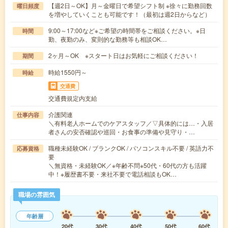
【週2日～OK】月～金曜日で希望シフト制 ※徐々に勤務回数
曜日頻度
を増やしていくことも可能です！（最初は週2日からなど）
9:00～17:00など※ご希望の時間帯をご相談ください。※日
時間
勤、夜勤のみ、変則的な勤務等も相談OK…
2ヶ月～OK ※スタート日はお気軽にご相談ください！
期間
時給1550円～
時給
交通費
交通費規定内支給
介護関連
仕事内容
＼有料老人ホームでのケアスタッフ／▽具体的には…・入居
者さんの安否確認や巡回・お食事の準備や見守り・…
職種未経験OK / ブランクOK / パソコンスキル不要 / 英語力不
応募資格
要
＼無資格・未経験OK／※年齢不問※50代・60代の方も活躍
中！※履歴書不要・来社不要で電話相談もOK…
職場の雰囲気
年齢層
20代
30代
40代
50代
60代