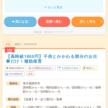
もっと見る
気になる!
応募へ進む
詳しく見る
派遣会社
株式会社マイワーク（シニア）
未読
掲載日
2026/08/08
NEW
【高時給1850円】子供とかかわる部分のお仕
事だけ！補助保育
職種未経験OK
交通費別途支給あり
土日祝日が休み
残業なし
WEB登録OK
派遣
東京都調布市
勤務地
調布駅から---分／飛田給駅から---分／国領駅から---分／柴崎
駅から---分／布田駅から---分
【急募】月～金で週2日～勤務
曜日頻度
7～20時の間で「1日4時間～」OK♪残業はありません！【勤
時間