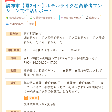
調布市【週2日～】ホテルライクな高齢者マン
ションで生活サポート
職種未経験OK
交通費別途支給あり
土日祝日が休み
残業なし
WEB登録OK
派遣
東京都調布市
勤務地
調布駅から---分／飛田給駅から---分／国領駅から---分／柴崎
駅から---分／布田駅から---分
週2日～5日OK（月～金） ★土日休みOK
曜日頻度
★1日6時間～の時短シフトOK★スタート時間選べます！
時間
7:00～16:009:00～17:0011:…
開始日はご相談ください！ ★急募 ★職場が気に入れば、
期間
長期でも働けます！
無資格未経験：時給1600円～ 経験者：時給1800円～ ★
時給
日払い／週払い制度あり（月払いも選べます）※稼働開始時
は手続き完了次第のお支払いとなります。
交通費
交通費全額支給※規定有
介護関連