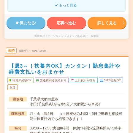
もっと見る
気になる!
応募へ進む
詳しく見る
派遣会社
パーソルテンプスタッフ株式会社 首都圏
未読
掲載日
2026/08/05
【週3～！扶養内OK】カンタン！勤怠集計や
経費支払いをおまかせ
職種未経験OK
交通費別途支給あり
土日祝日が休み
WEB登録OK
派遣
千葉県大網白里市
勤務地
永田(千葉県)駅から車5分／大網駅から車9分
月～金（週5日） ※土日祝休み♪週3～5日で勤務も相談可
曜日頻度
能☆扶養枠内でも相談できます！
08:30～17:30(実働8時間 休憩1時間)※退勤時間も15時半
時間
や16時まで相談できます☆