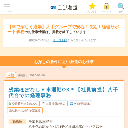
メニュー
気になる!
ログイン
検索
【車で涼しく通勤】大手グループで安心！長期！経理サポ
ート事務
のお仕事情報は、掲載が終了しています
掲載時の情報は、
ページ下部
からご覧いただけます。
お探しの条件に近い派遣のお仕事
未読
掲載日
2026/08/06
残業ほぼなし▼車通勤OK＊【社員前提】八千
代台での経理事務
交通費別途支給あり
土日祝日が休み
WEB登録OK
正社員への紹介予定派遣
千葉県習志野市
勤務地
八千代台駅からバス8分／津田沼駅からバス25分