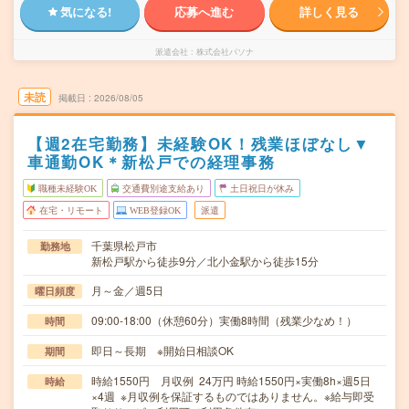
気になる!
応募へ進む
詳しく見る
派遣会社
株式会社パソナ
未読
掲載日
2026/08/05
【週2在宅勤務】未経験OK！残業ほぼなし▼
車通勤OK＊新松戸での経理事務
職種未経験OK
交通費別途支給あり
土日祝日が休み
在宅・リモート
WEB登録OK
派遣
千葉県松戸市
勤務地
新松戸駅から徒歩9分／北小金駅から徒歩15分
月～金／週5日
曜日頻度
09:00-18:00（休憩60分）実働8時間（残業少なめ！）
時間
即日～長期 ※開始日相談OK
期間
時給1550円 月収例 24万円 時給1550円×実働8h×週5日
時給
×4週 ※月収例を保証するものではありません。※給与即受