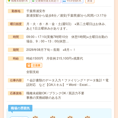
職種未経験OK
交通費別途支給あり
WEB登録OK
派遣
千葉県浦安市
勤務地
新浦安駅から徒歩8分／浦安(千葉県)駅から民間バス17分
月・火・水・木・金・土(週5日) ※第二土曜日はお休み、
曜日頻度
あと1日土曜休みがあります。
09:00～17:10(実働7時間10分 休憩1時間)※土曜日出勤の
時間
場合、9：00～13：00(休憩…
2026年08月下旬～長期 ※8月～！
期間
時給1500円 月収例 215,100円+残業代
時給
交通費
全額支給
＊会計書類のデータ入力＊ファイリング＊データ集計＊電
仕事内容
話対応 など【OAスキル】＊Word・Excel…
職種未経験OK / ブランクOK / 英語力不要
応募資格
事務の実務経験のある方
職場の雰囲気