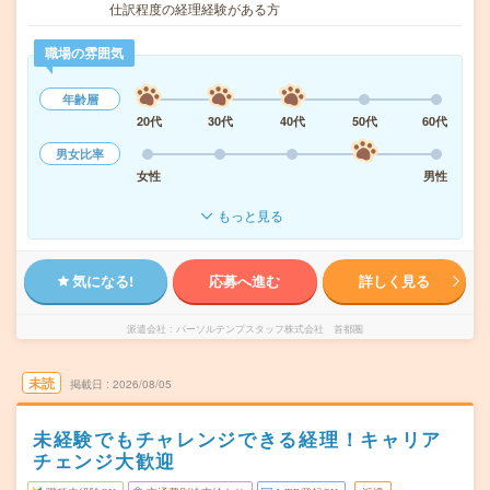
仕訳程度の経理経験がある方
職場の雰囲気
年齢層
20代
30代
40代
50代
60代
男女比率
女性
男性
もっと見る
気になる!
応募へ進む
詳しく見る
派遣会社
パーソルテンプスタッフ株式会社 首都圏
未読
掲載日
2026/08/05
未経験でもチャレンジできる経理！キャリア
チェンジ大歓迎