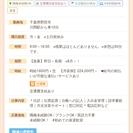
職種未経験OK
交通費別途支給あり
土日祝日が休み
WEB登録OK
派遣
千葉県野田市
勤務地
川間駅から車10分
月～金 ※土日祝休み
曜日頻度
9:00～16:50 ※残業はほとんどありません。※休憩は50分
時間
です。
【急募】即日～長期 ※8月～！
期間
時給1600円＋交 【月収例】224,000円～ ■給与の前払
時給
いが可能な速払いサービスあり
交通費
交通費支給あり
＊仕訳｜伝票起票｜台帳への記入｜入出金管理｜請求書処
仕事内容
理｜月次決算サポート｜窓口対応＊電話応対など
職種未経験OK / ブランクOK / 英語力不要
応募資格
未経験OK！ #初めての派遣歓迎
職場の雰囲気