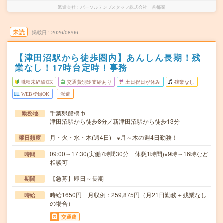
派遣会社
パーソルテンプスタッフ株式会社 首都圏
未読
掲載日
2026/08/06
【津田沼駅から徒歩圏内】あんしん長期！残
業なし！17時台定時！事務
職種未経験OK
交通費別途支給あり
土日祝日が休み
残業なし
WEB登録OK
派遣
千葉県船橋市
勤務地
津田沼駅から徒歩8分／新津田沼駅から徒歩13分
月・火・水・木(週4日) ※月～木の週4日勤務！
曜日頻度
09:00～17:30(実働7時間30分 休憩1時間)※9時～16時など
時間
相談可
【急募】即日～長期
期間
時給1650円 月収例：259,875円（月21日勤務＋残業なし
時給
の場合）
交通費