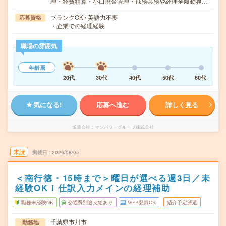
理・経費精算・小口現金管理・庶務業務や経理全般勤務…
ブランクOK / 英語力不要
応募資格
・企業での経理経験
職場の雰囲気
年齢層
20代
30代
40代
50代
60代
気になる!
応募へ進む
詳しく見る
派遣会社
マンパワーグループ株式会社
未読
掲載日
2026/08/05
＜南行徳・15時まで＞曜日が選べる週3日／未
経験OK！仕訳入力メインの経理補助
職種未経験OK
交通費別途支給あり
WEB登録OK
紹介予定派遣
千葉県市川市
勤務地