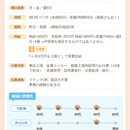
月～金／週5日
曜日頻度
08:25-17:10（休憩60分）実働7時間45分（残業少なめ！）
時間
即日～長期 ※開始日相談OK
期間
時給1650円 月収例 25万円 時給1650円×実働7h45m×週5
時給
日×4週 ※月収例を保証するものではありません。
交通費
1ヶ月3万円を上限として実費支給
東証上場、金属メーカー、船橋工場内経理のお仕事（※2名
仕事内容
で担当）・原価管理・請求書発行・伝票処理・銀行…
ブランクOK / 英語力不要
応募資格
事務の経験がある方
職場の雰囲気
年齢層
20代
30代
40代
50代
60代
男女比率
女性
男性