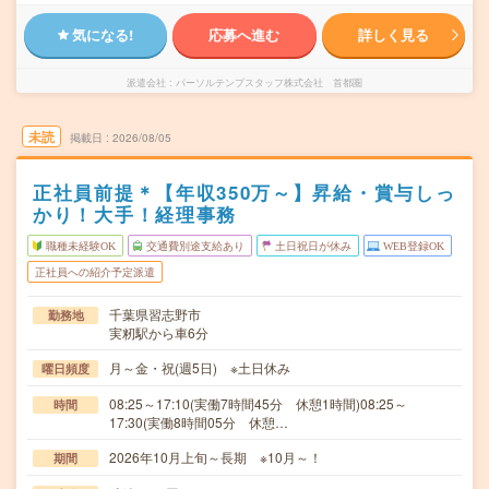
気になる!
応募へ進む
詳しく見る
派遣会社
パーソルテンプスタッフ株式会社 首都圏
未読
掲載日
2026/08/05
正社員前提＊【年収350万～】昇給・賞与しっ
かり！大手！経理事務
職種未経験OK
交通費別途支給あり
土日祝日が休み
WEB登録OK
正社員への紹介予定派遣
千葉県習志野市
勤務地
実籾駅から車6分
月～金・祝(週5日) ※土日休み
曜日頻度
08:25～17:10(実働7時間45分 休憩1時間)08:25～
時間
17:30(実働8時間05分 休憩…
2026年10月上旬～長期 ※10月～！
期間