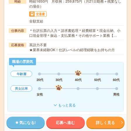
時給1650円 月収例：259,875円（月21日勤務＋残業なし
時給
の場合）
交通費
全額支給
＊仕訳伝票の入力＊請求書処理＊経費精算＊現金出納、小
仕事内容
口現金管理＊振込・支払業務＊その他サポート業務【…
英語力不要
応募資格
★業界未経験OK！仕訳レベルの経理経験をお持ちの方
職場の雰囲気
年齢層
20代
30代
40代
50代
60代
男女比率
女性
男性
もっと見る
気になる!
応募へ進む
詳しく見る