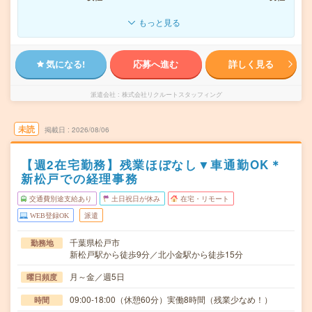
もっと見る
気になる!
応募へ進む
詳しく見る
派遣会社
株式会社リクルートスタッフィング
未読
掲載日
2026/08/06
【週2在宅勤務】残業ほぼなし▼車通勤OK＊
新松戸での経理事務
交通費別途支給あり
土日祝日が休み
在宅・リモート
WEB登録OK
派遣
千葉県松戸市
勤務地
新松戸駅から徒歩9分／北小金駅から徒歩15分
月～金／週5日
曜日頻度
09:00-18:00（休憩60分）実働8時間（残業少なめ！）
時間