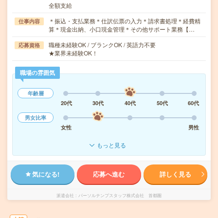
全額支給
＊振込・支払業務＊仕訳伝票の入力＊請求書処理＊経費精
仕事内容
算＊現金出納、小口現金管理＊その他サポート業務【…
職種未経験OK / ブランクOK / 英語力不要
応募資格
★業界未経験OK！
職場の雰囲気
年齢層
20代
30代
40代
50代
60代
男女比率
女性
男性
もっと見る
気になる!
応募へ進む
詳しく見る
派遣会社
パーソルテンプスタッフ株式会社 首都圏