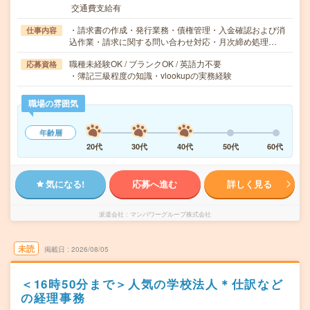
交通費支給有
・請求書の作成・発行業務・債権管理・入金確認および消
仕事内容
込作業・請求に関する問い合わせ対応・月次締め処理…
職種未経験OK / ブランクOK / 英語力不要
応募資格
・簿記三級程度の知識・vlookupの実務経験
職場の雰囲気
年齢層
20代
30代
40代
50代
60代
気になる!
応募へ進む
詳しく見る
派遣会社
マンパワーグループ株式会社
未読
掲載日
2026/08/05
＜16時50分まで＞人気の学校法人＊仕訳など
の経理事務