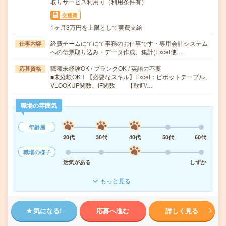
取りサービス利用可（利用条件有）
交通費
1ヶ月3万円を上限として実費支給
経費チームにてにて事務のお仕事です・専用会計システム
仕事内容
への伝票取り込み・データ作成、集計(Excel使…
職種未経験OK / ブランクOK / 英語力不要
応募資格
■未経験OK！【必要なスキル】Excel：ピボットテーブル、
VLOOKUP関数、IF関数 【歓迎/…
職場の雰囲気
年齢層
20代
30代
40代
50代
60代
職場の様子
活気がある
しずか
もっと見る
気になる!
応募へ進む
詳しく見る