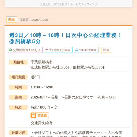
派遣会社
株式会社リクルートスタッフィング
未読
掲載日
2026/08/05
週3日／10時～16時！日次中心の経理業務！
@船橋駅5分
交通費別途支給あり
土日祝日が休み
WEB登録OK
派遣
千葉県船橋市
勤務地
京成船橋駅から徒歩5分／船橋駅から徒歩7分
週3日
曜日頻度
10:00～16:00
時間
2026/8/17～長期 ※長期のお仕事です ※8月～OK！
期間
時給1800円＋交
時給
交通費
交通費支給有
・会計ソフトへの仕訳入力や請求書チェック・入出金管
仕事内容