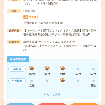
です。 #11月～開始OK！
時給1700円
時給
交通費
交通費規定に基づき交通費支給
【コーポレート部門でのバックオフィス業務】購買・請求
仕事内容
書の処理補助金関連のサポート業務備品管理・発注P…
職種未経験OK / ブランクOK / 英語力不要
応募資格
未経験OK！【活かせるスキル】Excelでのデータ集計や分
析
職場の雰囲気
年齢層
20代
30代
40代
50代
60代
男女比率
女性
男性
もっと見る