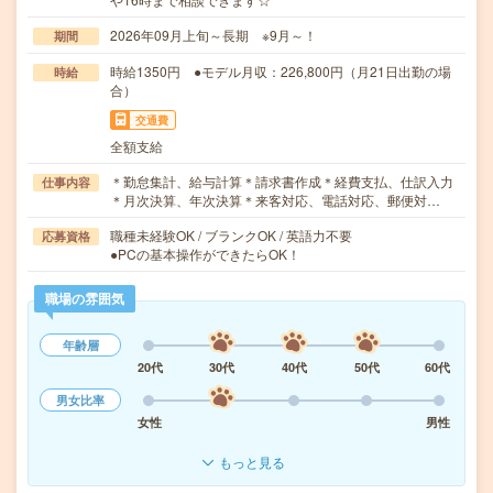
2026年09月上旬～長期 ※9月～！
期間
時給1350円 ●モデル月収：226,800円（月21日出勤の場
時給
合）
交通費
全額支給
＊勤怠集計、給与計算＊請求書作成＊経費支払、仕訳入力
仕事内容
＊月次決算、年次決算＊来客対応、電話対応、郵便対…
職種未経験OK / ブランクOK / 英語力不要
応募資格
●PCの基本操作ができたらOK！
職場の雰囲気
年齢層
20代
30代
40代
50代
60代
男女比率
女性
男性
もっと見る