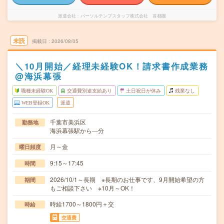
派遣会社
パーソルテンプスタッフ株式会社 首都圏
未読
掲載日
2026/08/05
＼10月開始／経理未経験OK！請求書作成業務
@海浜幕張
職種未経験OK
交通費別途支給あり
土日祝日が休み
残業なし
WEB登録OK
派遣
千葉市美浜区
勤務地
海浜幕張駅から---分
月～金
曜日頻度
9:15～17:45
時間
2026/10/1～長期 ※長期のお仕事です、9月開始希望の方
期間
もご相談下さい ※10月～OK！
時給1700～1800円＋交
時給
交通費