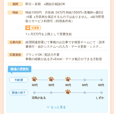
即日～長期 ※開始日相談OK
期間
時給1550円 月収例 24万円 時給1550円×実働8h×週5日
時給
×4週 ※月収例を保証するものではありません。※給与即受
取りサービス利用可（利用条件有）
交通費
1ヶ月3万円を上限として実費支給
経理関連部署にて事務のお仕事です精算チームにて・請求
仕事内容
書発行・会計システムへの入力・データ更新・システ…
ブランクOK / 英語力不要
応募資格
事務の経験がある方※Excel：データ集計ができる方歓迎
職場の雰囲気
年齢層
20代
30代
40代
50代
60代
職場の様子
活気がある
しずか
もっと見る