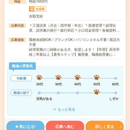
時給1650円
時給
交通費
全額支給
＊工場決算（月次・四半期・年次）＊原価管理＊経理伝
仕事内容
票、請求書の発行＊銀行対応＊小口現金管理＊各種資料…
職種未経験OK / ブランクOK / パソコンスキル不要 / 英語力
応募資格
不要
経理実務のご経験がある方、歓迎します！【学歴】高等学
校ご卒業以上【選考ステップ】履歴書、職務経歴書に…
職場の雰囲気
年齢層
20代
30代
40代
50代
60代
職場の様子
活気がある
しずか
もっと見る
気になる!
応募へ進む
詳しく見る