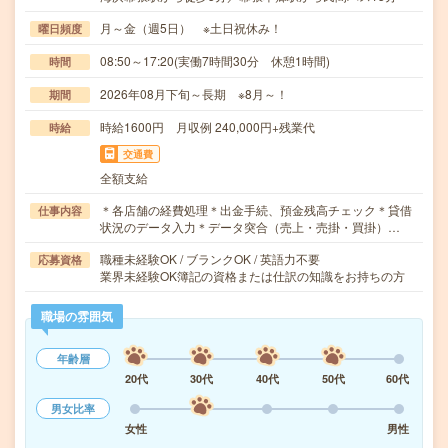
月～金（週5日） ※土日祝休み！
曜日頻度
08:50～17:20(実働7時間30分 休憩1時間)
時間
2026年08月下旬～長期 ※8月～！
期間
時給1600円 月収例 240,000円+残業代
時給
交通費
全額支給
＊各店舗の経費処理＊出金手続、預金残高チェック＊貸借
仕事内容
状況のデータ入力＊データ突合（売上・売掛・買掛）…
職種未経験OK / ブランクOK / 英語力不要
応募資格
業界未経験OK簿記の資格または仕訳の知識をお持ちの方
職場の雰囲気
年齢層
20代
30代
40代
50代
60代
男女比率
女性
男性