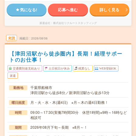
気になる!
応募へ進む
詳しく見る
派遣会社
株式会社リクルートスタッフィング
未読
掲載日
2026/08/06
【津田沼駅から徒歩圏内】長期！経理サポー
トのお仕事！
交通費別途支給あり
土日祝日が休み
残業なし
WEB登録OK
派遣
千葉県船橋市
勤務地
津田沼駅から徒歩8分／新津田沼駅から徒歩13分
月・火・水・木(週4日) ※月～木の週4日勤務！
曜日頻度
09:00～17:30(実働7時間30分 休憩1時間)※9時～16時など
時間
相談可
2026年08月下旬～長期 ※8月～！
期間