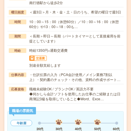
南行徳駅から徒歩2分
＜週3日＞月・木・金・土・日のうち、希望の曜日で週3日
曜日頻度
10：00～15：00（休憩60分）／10：00～16：00（休憩
時間
60分）や13：00～18：00も…
＜長期＞即日～長期（パートタイマーとして直接雇用を前
期間
提としています）
時給1350円+通勤交通費
時給
交通費
別途全額支給します
・仕訳伝票の入力（PCA会計使用／メイン業務7割以
仕事内容
上）・契約書のチェック・その他、資料の作成サポート…
職種未経験OK / ブランクOK / 英語力不要
応募資格
◆何かしら会計ソフトを使用したお仕事のご経験または日
商簿記3級を取得していること◆Word、Exce…
職場の雰囲気
年齢層
20代
30代
40代
50代
60代