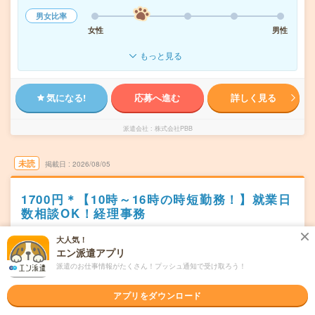
男女比率
女性
男性
もっと見る
気になる!
応募へ進む
詳しく見る
派遣会社
株式会社PBB
未読
掲載日
2026/08/05
1700円＊【10時～16時の時短勤務！】就業日
数相談OK！経理事務
交通費別途支給あり
土日祝日が休み
WEB登録OK
派遣
大人気！
エン派遣アプリ
千葉県船橋市
勤務地
派遣のお仕事情報がたくさん！プッシュ通知で受け取ろう！
船橋駅から徒歩7分／京成船橋駅から徒歩5分
月～金（週5日） ※週4日の相談もOK
アプリをダウンロード
曜日頻度