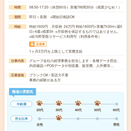
08:50-17:20（休憩60分）実働7時間30分（残業少なめ！）
時間
即日～長期 ※開始日相談OK
期間
時給1600円 月収例 24万円 時給1600円×実働7h30m×週5
時給
日×4週+残業5h ※月収例を保証するものではありません。
※給与即受取りサービス利用可（利用条件有）
交通費
1ヶ月3万円を上限として実費支給
グループ会社の経理事務を担当します・各種データ照合、
仕事内容
内容確認⇒POSデータや領収書、販管費、人件費等…
ブランクOK / 英語力不要
応募資格
事務の経験がある方
職場の雰囲気
年齢層
20代
30代
40代
50代
60代
男女比率
女性
男性