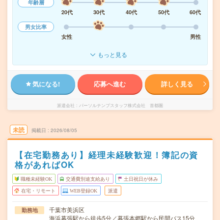
年齢層
20代
30代
40代
50代
60代
男女比率
女性
男性
もっと見る
気になる!
応募へ進む
詳しく見る
派遣会社
パーソルテンプスタッフ株式会社 首都圏
未読
掲載日
2026/08/05
【在宅勤務あり】経理未経験歓迎！簿記の資
格があればOK
職種未経験OK
交通費別途支給あり
土日祝日が休み
在宅・リモート
WEB登録OK
派遣
千葉市美浜区
勤務地
海浜幕張駅から徒歩5分／幕張本郷駅から民間バス15分