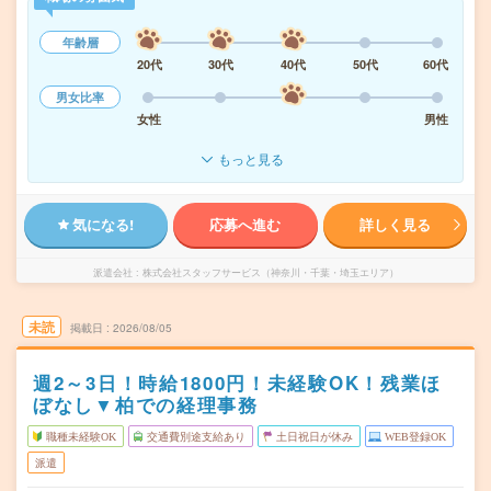
年齢層
20代
30代
40代
50代
60代
男女比率
女性
男性
もっと見る
気になる!
応募へ進む
詳しく見る
派遣会社
株式会社スタッフサービス（神奈川・千葉・埼玉エリア）
未読
掲載日
2026/08/05
週2～3日！時給1800円！未経験OK！残業ほ
ぼなし▼柏での経理事務
職種未経験OK
交通費別途支給あり
土日祝日が休み
WEB登録OK
派遣