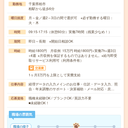
千葉県柏市
勤務地
柏駅から徒歩6分
月～金／週2～3日の間で選択可 ※必ず勤務する曜日：
曜日頻度
火・木
09:15-17:15（休憩60分）実働7時間（残業少なめ！）
時間
即日～長期 ※開始日相談OK
期間
時給1800円 月収例 15万円 時給1800円×実働7h×週3日
時給
×4週 ※月収例を保証するものではありません。※給与即受
取りサービス利用可（利用条件有）
交通費
1ヶ月3万円を上限として実費支給
経理データの入力メインのお仕事・仕訳・データ入力、照
仕事内容
合・年末調整のサポート・決算補助・メール対応・庶…
職種未経験OK / ブランクOK / 英語力不要
応募資格
■未経験OK！
職場の雰囲気
職場の様子