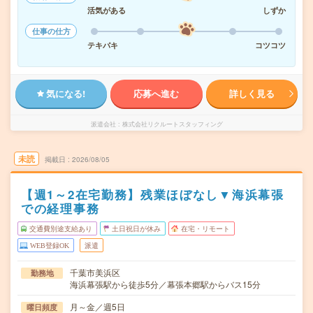
活気がある
しずか
仕事の仕方
テキパキ
コツコツ
気になる!
応募へ進む
詳しく見る
派遣会社
株式会社リクルートスタッフィング
未読
掲載日
2026/08/05
【週1～2在宅勤務】残業ほぼなし▼海浜幕張
での経理事務
交通費別途支給あり
土日祝日が休み
在宅・リモート
WEB登録OK
派遣
千葉市美浜区
勤務地
海浜幕張駅から徒歩5分／幕張本郷駅からバス15分
月～金／週5日
曜日頻度