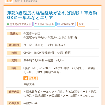
未読
掲載日
2026/08/06
簿記3級程度の経理経験があれば挑戦！車通勤
OK＠千葉みなとエリア
交通費別途支給あり
土日祝日が休み
WEB登録OK
派遣
千葉市中央区
勤務地
千葉駅から車6分／千葉みなと駅から車4分
月～金（週5日） ※土日祝休み！
曜日頻度
09:00～18:00(実働8時間 休憩1時間)
時間
2026年08月中旬～長期 ※8月～！
期間
時給1650円～1700円 ●モデル月収：27万円以上（時給
時給
1,650円・月21日出勤の場合）
交通費
全額支給
＊請求書作成・チェック＊月次、年次決算サポート＊備品
仕事内容
の発注＊電話対応・来客対応＊メール対応＊その他サ…
英語力不要
応募資格