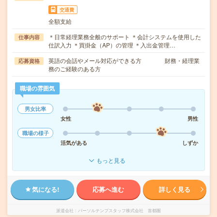
交通費
全額支給
＊日常経理業務全般のサポート ＊会計システムを使用した
仕事内容
仕訳入力 ＊買掛金（AP）の管理 ＊入出金管理…
英語の会話やメール対応ができる方 財務・経理業
応募資格
務のご経験のある方
職場の雰囲気
男女比率
女性
男性
職場の様子
活気がある
しずか
もっと見る
気になる!
応募へ進む
詳しく見る
派遣会社
パーソルテンプスタッフ株式会社 首都圏