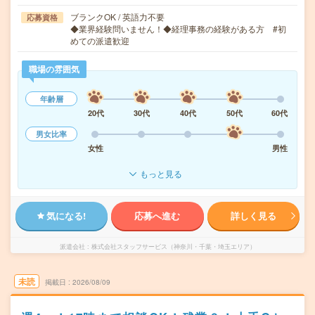
ブランクOK / 英語力不要
応募資格
◆業界経験問いません！◆経理事務の経験がある方 #初
めての派遣歓迎
職場の雰囲気
年齢層
20代
30代
40代
50代
60代
男女比率
女性
男性
もっと見る
気になる!
応募へ進む
詳しく見る
派遣会社
株式会社スタッフサービス（神奈川・千葉・埼玉エリア）
未読
掲載日
2026/08/09