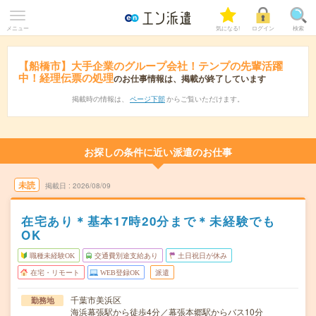
メニュー
気になる!
ログイン
検索
【船橋市】大手企業のグループ会社！テンプの先輩活躍
中！経理伝票の処理
のお仕事情報は、掲載が終了しています
掲載時の情報は、
ページ下部
からご覧いただけます。
お探しの条件に近い派遣のお仕事
未読
掲載日
2026/08/09
在宅あり＊基本17時20分まで＊未経験でも
OK
職種未経験OK
交通費別途支給あり
土日祝日が休み
在宅・リモート
WEB登録OK
派遣
千葉市美浜区
勤務地
海浜幕張駅から徒歩4分／幕張本郷駅からバス10分