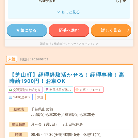
活気がある
しずか
もっと見る
気になる!
応募へ進む
詳しく見る
派遣会社
株式会社リクルートスタッフィング
未読
掲載日
2026/08/09
【芝山町】経理経験活かせる！経理事務！高
時給1900円！お車OK
交通費別途支給あり
土日祝日が休み
在宅・リモート
WEB登録OK
派遣
千葉県山武郡
勤務地
八街駅から車20分／成東駅から車20分
月～金（週5日） ※土日祝休み！
曜日頻度
08:45～17:30(実働7時間45分 休憩1時間)
時間