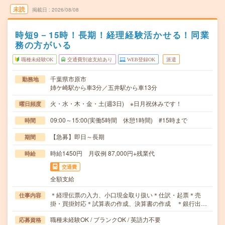
未読
掲載日
2026/08/08
時短9－15時！長期！経理経験活かせる！同業
務の方がいる
職種未経験OK
交通費別途支給あり
WEB登録OK
派遣
千葉県市原市
勤務地
姉ケ崎駅から車3分／五井駅から車13分
火・水・木・金・土(週3日) ※日月祝休みです！
曜日頻度
09:00～15:00(実働5時間 休憩1時間) #15時まで
時間
【急募】即日～長期
期間
時給1450円 月収例 87,000円+残業代
時給
交通費
全額支給
＊経理伝票の入力、小口現金取り扱い＊仕訳・起票＊売
仕事内容
掛・買掛対応＊試算表の作成、決算書の作成 ＊銀行出…
職種未経験OK / ブランクOK / 英語力不要
応募資格