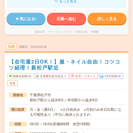
もっと見る
気になる!
応募へ進む
詳しく見る
派遣会社
パーソルテンプスタッフ株式会社 首都圏
未読
掲載日
2026/08/08
【在宅週2日OK！】服・ネイル自由！コツコ
ツ経理！新松戸駅近
職種未経験OK
交通費別途支給あり
在宅・リモート
WEB登録OK
派遣
千葉県松戸市
勤務地
新松戸駅から徒歩8分／幸谷駅から徒歩9分
月～金（週5日） ※土日祝休み ※月初のみ休日出勤にな
曜日頻度
る可能性あり（平日に振休とれます♪）
09:00～18:00(実働8時間 休憩1時間)
時間