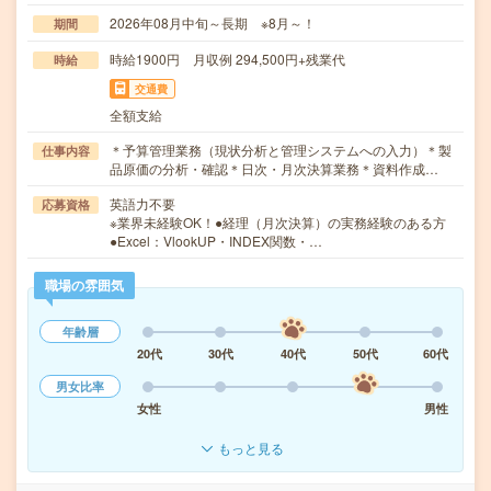
2026年08月中旬～長期 ※8月～！
期間
時給1900円 月収例 294,500円+残業代
時給
交通費
全額支給
＊予算管理業務（現状分析と管理システムへの入力）＊製
仕事内容
品原価の分析・確認＊日次・月次決算業務＊資料作成…
英語力不要
応募資格
※業界未経験OK！●経理（月次決算）の実務経験のある方
●Excel：VlookUP・INDEX関数・…
職場の雰囲気
年齢層
20代
30代
40代
50代
60代
男女比率
女性
男性
もっと見る