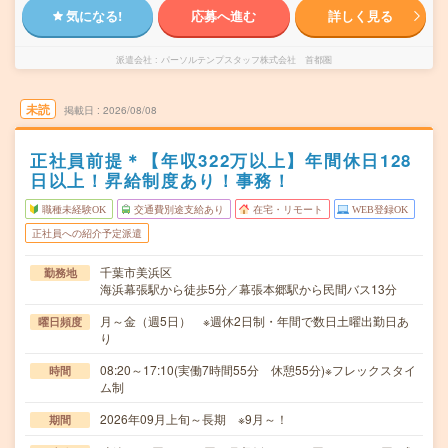
気になる!
応募へ進む
詳しく見る
派遣会社
パーソルテンプスタッフ株式会社 首都圏
未読
掲載日
2026/08/08
正社員前提＊【年収322万以上】年間休日128
日以上！昇給制度あり！事務！
職種未経験OK
交通費別途支給あり
在宅・リモート
WEB登録OK
正社員への紹介予定派遣
千葉市美浜区
勤務地
海浜幕張駅から徒歩5分／幕張本郷駅から民間バス13分
月～金（週5日） ※週休2日制・年間で数日土曜出勤日あ
曜日頻度
り
08:20～17:10(実働7時間55分 休憩55分)※フレックスタイ
時間
ム制
2026年09月上旬～長期 ※9月～！
期間