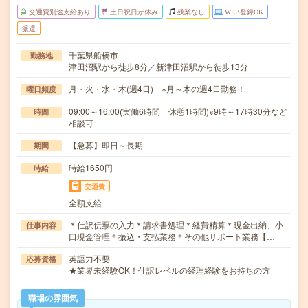
交通費別途支給あり
土日祝日が休み
残業なし
WEB登録OK
派遣
千葉県船橋市
勤務地
津田沼駅から徒歩8分／新津田沼駅から徒歩13分
月・火・水・木(週4日) ※月～木の週4日勤務！
曜日頻度
09:00～16:00(実働6時間 休憩1時間)※9時～17時30分など
時間
相談可
【急募】即日～長期
期間
時給1650円
時給
交通費
全額支給
＊仕訳伝票の入力＊請求書処理＊経費精算＊現金出納、小
仕事内容
口現金管理＊振込・支払業務＊その他サポート業務【…
英語力不要
応募資格
★業界未経験OK！仕訳レベルの経理経験をお持ちの方
職場の雰囲気