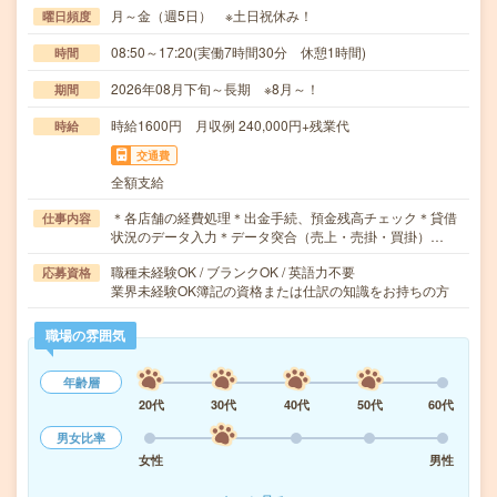
月～金（週5日） ※土日祝休み！
曜日頻度
08:50～17:20(実働7時間30分 休憩1時間)
時間
2026年08月下旬～長期 ※8月～！
期間
時給1600円 月収例 240,000円+残業代
時給
交通費
全額支給
＊各店舗の経費処理＊出金手続、預金残高チェック＊貸借
仕事内容
状況のデータ入力＊データ突合（売上・売掛・買掛）…
職種未経験OK / ブランクOK / 英語力不要
応募資格
業界未経験OK簿記の資格または仕訳の知識をお持ちの方
職場の雰囲気
年齢層
20代
30代
40代
50代
60代
男女比率
女性
男性