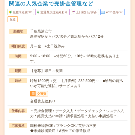
関連の人気企業で売掛金管理など
職種未経験OK
交通費別途支給あり
土日祝日が休み
WEB登録OK
派遣
千葉県浦安市
勤務地
新浦安駅からバス10分／舞浜駅からバス12分
月～金 ※土日祝休み
曜日頻度
9:00～16:00 ※休憩60分。10時～16時の勤務もありま
時間
す。
【急募】即日～長期
期間
時給1500円＋交 【月収例】232,500円～ ■給与の前払
時給
いが可能な速払いサービスあり
交通費
交通費支給あり
＊売掛金管理：データ入力＊データチェック＊システム入
仕事内容
力＊経費支払い申請：請求書処理＊支払い申請処理＊…
職種未経験OK / ブランクOK / 英語力不要
応募資格
◆未経験者歓迎！#初めての派遣歓迎