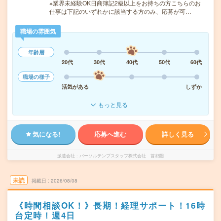
※業界未経験OK日商簿記2級以上をお持ちの方こちらのお
仕事は下記のいずれかに該当する方のみ、応募が可…
職場の雰囲気
年齢層
20代
30代
40代
50代
60代
職場の様子
活気がある
しずか
もっと見る
気になる!
応募へ進む
詳しく見る
派遣会社
パーソルテンプスタッフ株式会社 首都圏
未読
掲載日
2026/08/08
《時間相談OK！》長期！経理サポート！16時
台定時！週4日