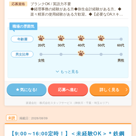
ブランクOK / 英語力不要
応募資格
◆経理事務の経験がある方◆弥生会計経験がある方。◆
楽々精算の使用経験がある方歓迎。◆【必要なOAスキ…
職場の雰囲気
年齢層
20代
30代
40代
50代
60代
男女比率
女性
男性
もっと見る
気になる!
応募へ進む
詳しく見る
派遣会社
株式会社スタッフサービス（神奈川・千葉・埼玉エリア）
未読
掲載日
2026/08/09
【9:00～16:00定時！】＜未経験OK＞＊鉄鋼