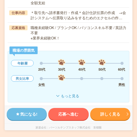
全額支給
＊取引先へ請求書発行・作成＊会計仕訳伝票の作成 →会
仕事内容
計システムへ伝票取り込みをするためのエクセルの作…
職種未経験OK / ブランクOK / パソコンスキル不要 / 英語力
応募資格
不要
※業界未経験OK！
職場の雰囲気
年齢層
20代
30代
40代
50代
60代
男女比率
女性
男性
もっと見る
気になる!
応募へ進む
詳しく見る
派遣会社
パーソルテンプスタッフ株式会社 首都圏