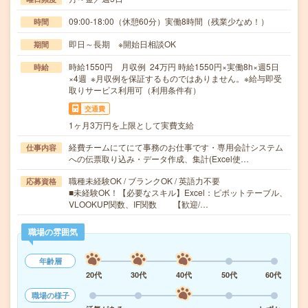
09:00-18:00（休憩60分）実働8時間（残業少なめ！）
時間
即日～長期 ※開始日相談OK
期間
時給1550円 月収例 24万円 時給1550円×実働8h×週5日
時給
×4週 ※月収例を保証するものではありません。※給与即受
取りサービス利用可（利用条件有）
交通費
1ヶ月3万円を上限として実費支給
経費チームにてにて事務のお仕事です・専用会計システム
仕事内容
への伝票取り込み・データ作成、集計(Excel使…
職種未経験OK / ブランクOK / 英語力不要
応募資格
■未経験OK！【必要なスキル】Excel：ピボットテーブル、
VLOOKUP関数、IF関数 【歓迎/…
職場の雰囲気
年齢層
20代
30代
40代
50代
60代
職場の様子