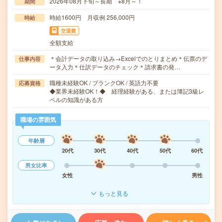
2026年08月下旬～長期 ※8月～！
期間
時給1600円 月収例 256,000円
時給
交通費
全額支給
＊会計データの取り込み→Excelでのとりまとめ＊伝票のデ
仕事内容
ータ入力＊仕訳データのチェック＊請求書の発…
職種未経験OK / ブランクOK / 英語力不要
応募資格
◆業界未経験OK！◆ 経理経験がある、または簿記3級レ
ベルの知識がある方
職場の雰囲気
年齢層
20代
30代
40代
50代
60代
男女比率
女性
男性
もっと見る