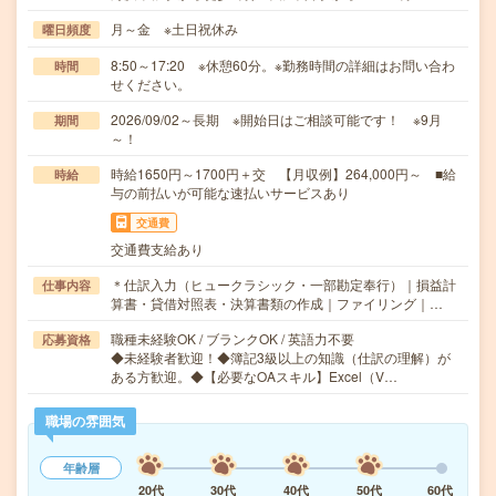
月～金 ※土日祝休み
曜日頻度
8:50～17:20 ※休憩60分。※勤務時間の詳細はお問い合わ
時間
せください。
2026/09/02～長期 ※開始日はご相談可能です！ ※9月
期間
～！
時給1650円～1700円＋交 【月収例】264,000円～ ■給
時給
与の前払いが可能な速払いサービスあり
交通費
交通費支給あり
＊仕訳入力（ヒュークラシック・一部勘定奉行）｜損益計
仕事内容
算書・貸借対照表・決算書類の作成｜ファイリング｜…
職種未経験OK / ブランクOK / 英語力不要
応募資格
◆未経験者歓迎！◆簿記3級以上の知識（仕訳の理解）が
ある方歓迎。◆【必要なOAスキル】Excel（V…
職場の雰囲気
年齢層
20代
30代
40代
50代
60代