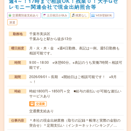
週4～！17時まで相談OK！残業０！大手Gセ
レモニー関連会社で現金出納照合等
交通費別途支給あり
土日祝日が休み
残業なし
WEB登録OK
派遣
千葉市美浜区
勤務地
千葉みなと駅から徒歩13分
月・火・木・金 ※週4日勤務。表記は一例。週5日勤務も
曜日頻度
相談可能です。
9:00～18:00 ※休憩60分。※表記のうち実働7時間～相談可
時間
能です。
2026/09/01～長期 ※開始日はご相談可能です！ ※9月
期間
～！
時給1800円～1850円＋交 ■給与の前払いが可能な速払い
時給
サービスあり
交通費
交通費支給あり
＊本社の現金出納業務（取引の記録＊帳簿と実際の金額の
仕事内容
突合せ）＊定期支払い（インターネットバンキング／…