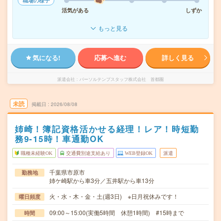
職場の様子
活気がある
しずか
もっと見る
気になる!
応募へ進む
詳しく見る
派遣会社
パーソルテンプスタッフ株式会社 首都圏
未読
掲載日
2026/08/08
姉崎！簿記資格活かせる経理！レア！時短勤
務9-15時！車通勤OK
職種未経験OK
交通費別途支給あり
WEB登録OK
派遣
千葉県市原市
勤務地
姉ケ崎駅から車3分／五井駅から車13分
火・水・木・金・土(週3日) ※日月祝休みです！
曜日頻度
09:00～15:00(実働5時間 休憩1時間) #15時まで
時間