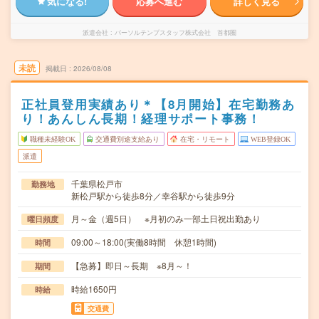
気になる!
応募へ進む
詳しく見る
派遣会社
パーソルテンプスタッフ株式会社 首都圏
未読
掲載日
2026/08/08
正社員登用実績あり＊【8月開始】在宅勤務あ
り！あんしん長期！経理サポート事務！
職種未経験OK
交通費別途支給あり
在宅・リモート
WEB登録OK
派遣
千葉県松戸市
勤務地
新松戸駅から徒歩8分／幸谷駅から徒歩9分
月～金（週5日） ※月初のみ一部土日祝出勤あり
曜日頻度
09:00～18:00(実働8時間 休憩1時間)
時間
【急募】即日～長期 ※8月～！
期間
時給1650円
時給
交通費