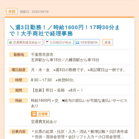
未読
掲載日
2026/08/09
＼週3日勤務！／時給1600円！17時30分ま
で！大手商社で経理事務
交通費別途支給あり
土日祝日が休み
WEB登録OK
派遣
千葉県市原市
勤務地
五井駅から車15分／八幡宿駅から車15分
月・水・金 ※週3日の勤務です。※表記曜日は一例です。
曜日頻度
8:30～17:30 ※休憩60分。
時間
【急募】即日～長期 ※8月～！
期間
時給1600円＋交 ■給与の前払いが可能な速払いサービス
時給
あり
交通費
交通費支給あり
＊伝票の起票・仕訳・入力・消込＊帳簿記帳＊日計表作成
仕事内容
＊売掛・買掛金管理＊会計ソフト入力＊小口現金管理…