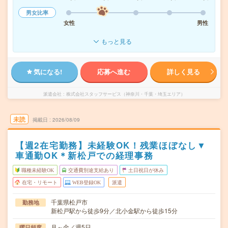
男女比率
女性
男性
もっと見る
気になる!
応募へ進む
詳しく見る
派遣会社
株式会社スタッフサービス（神奈川・千葉・埼玉エリア）
未読
掲載日
2026/08/09
【週2在宅勤務】未経験OK！残業ほぼなし▼
車通勤OK＊新松戸での経理事務
職種未経験OK
交通費別途支給あり
土日祝日が休み
在宅・リモート
WEB登録OK
派遣
千葉県松戸市
勤務地
新松戸駅から徒歩9分／北小金駅から徒歩15分
月～金／週5日
曜日頻度