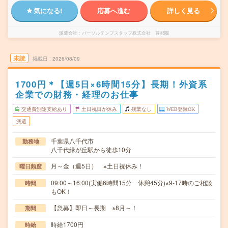
気になる!
応募へ進む
詳しく見る
派遣会社
パーソルテンプスタッフ株式会社 首都圏
未読
掲載日
2026/08/09
1700円＊【週5日×6時間15分】長期！外資系
企業での財務・経理のお仕事
交通費別途支給あり
土日祝日が休み
残業なし
WEB登録OK
派遣
千葉県八千代市
勤務地
八千代緑が丘駅から徒歩10分
月～金（週5日） ※土日祝休み！
曜日頻度
09:00～16:00(実働6時間15分 休憩45分)※9-17時のご相談
時間
もOK！
【急募】即日～長期 ※8月～！
期間
時給1700円
時給