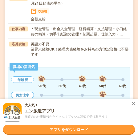
月21日勤務の場合）
交通費
全額支給
＊現金管理・出金入金管理・経費精算・支払処理＊小口経
仕事内容
費の精算・切手印紙類の管理＊伝票起票、仕訳入力・…
英語力不要
応募資格
業界未経験OK！経理実務経験をお持ちの方簿記資格は不要
です！
職場の雰囲気
年齢層
20代
30代
40代
50代
60代
男女比率
女性
男性
大人気！
エン派遣アプリ
もっと見る
派遣のお仕事情報がたくさん！プッシュ通知で受け取ろう！
アプリをダウンロード
気になる!
応募へ進む
詳しく見る