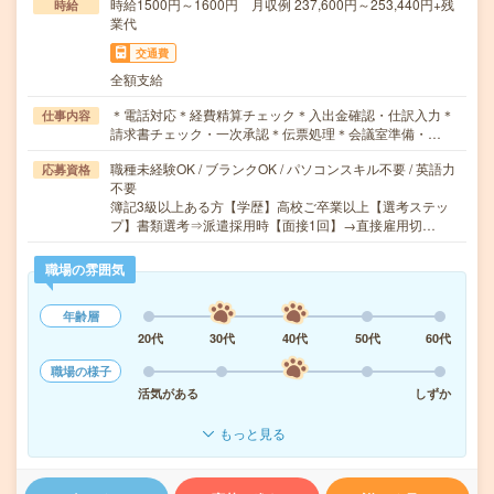
時給1500円～1600円 月収例 237,600円～253,440円+残
時給
業代
交通費
全額支給
＊電話対応＊経費精算チェック＊入出金確認・仕訳入力＊
仕事内容
請求書チェック・一次承認＊伝票処理＊会議室準備・…
職種未経験OK / ブランクOK / パソコンスキル不要 / 英語力
応募資格
不要
簿記3級以上ある方【学歴】高校ご卒業以上【選考ステッ
プ】書類選考⇒派遣採用時【面接1回】→直接雇用切…
職場の雰囲気
年齢層
20代
30代
40代
50代
60代
職場の様子
活気がある
しずか
もっと見る