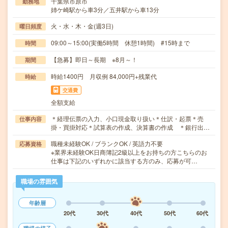
千葉県市原市
勤務地
姉ケ崎駅から車3分／五井駅から車13分
火・水・木・金(週3日)
曜日頻度
09:00～15:00(実働5時間 休憩1時間) #15時まで
時間
【急募】即日～長期 ※8月～！
期間
時給1400円 月収例 84,000円+残業代
時給
交通費
全額支給
＊経理伝票の入力、小口現金取り扱い＊仕訳・起票＊売
仕事内容
掛・買掛対応＊試算表の作成、決算書の作成 ＊銀行出…
職種未経験OK / ブランクOK / 英語力不要
応募資格
※業界未経験OK日商簿記2級以上をお持ちの方こちらのお
仕事は下記のいずれかに該当する方のみ、応募が可…
職場の雰囲気
年齢層
20代
30代
40代
50代
60代