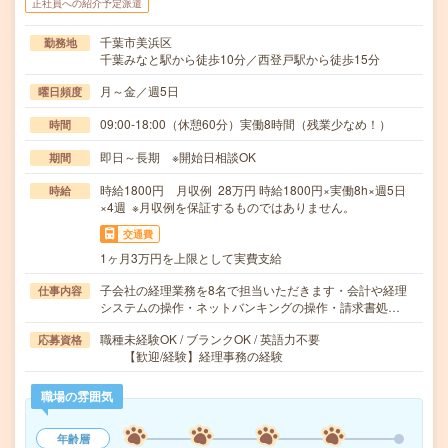
正社員への紹介予定派遣
千葉市美浜区
勤務地
千葉みなと駅から徒歩10分／西登戸駅から徒歩15分
月～金／週5日
曜日頻度
09:00-18:00（休憩60分）実働8時間（残業少なめ！）
時間
即日～長期 ※開始日相談OK
期間
時給1800円 月収例 28万円 時給1800円×実働8h×週5日
時給
×4週 ※月収例を保証するものではありません。
交通費
1ヶ月3万円を上限として実費支給
子会社の経理業務を8名で担当いただきます・会計や経理
仕事内容
システムの操作・ネットバンキングの操作・請求書処…
職種未経験OK / ブランクOK / 英語力不要
応募資格
【歓迎/経験】経理事務の経験
職場の雰囲気
年齢層