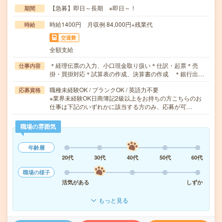
【急募】即日～長期 ※即日～！
期間
時給1400円 月収例 84,000円+残業代
時給
交通費
全額支給
＊経理伝票の入力、小口現金取り扱い＊仕訳・起票＊売
仕事内容
掛・買掛対応＊試算表の作成、決算書の作成 ＊銀行出…
職種未経験OK / ブランクOK / 英語力不要
応募資格
※業界未経験OK日商簿記2級以上をお持ちの方こちらのお
仕事は下記のいずれかに該当する方のみ、応募が可…
職場の雰囲気
年齢層
20代
30代
40代
50代
60代
職場の様子
活気がある
しずか
もっと見る