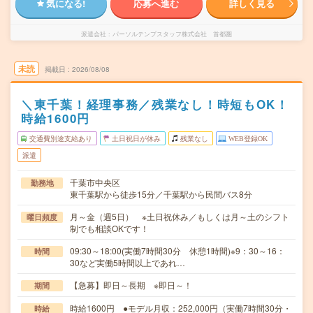
気になる!
応募へ進む
詳しく見る
派遣会社
パーソルテンプスタッフ株式会社 首都圏
未読
掲載日
2026/08/08
＼東千葉！経理事務／残業なし！時短もOK！
時給1600円
交通費別途支給あり
土日祝日が休み
残業なし
WEB登録OK
派遣
千葉市中央区
勤務地
東千葉駅から徒歩15分／千葉駅から民間バス8分
月～金（週5日） ※土日祝休み／もしくは月～土のシフト
曜日頻度
制でも相談OKです！
09:30～18:00(実働7時間30分 休憩1時間)※9：30～16：
時間
30など実働5時間以上であれ…
【急募】即日～長期 ※即日～！
期間
時給1600円 ●モデル月収：252,000円（実働7時間30分・
時給