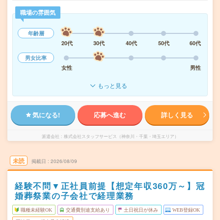
職場の雰囲気
年齢層
20代
30代
40代
50代
60代
男女比率
女性
男性
もっと見る
気になる!
応募へ進む
詳しく見る
派遣会社
株式会社スタッフサービス（神奈川・千葉・埼玉エリア）
未読
掲載日
2026/08/09
経験不問▼正社員前提【想定年収360万～】冠
婚葬祭業の子会社で経理業務
職種未経験OK
交通費別途支給あり
土日祝日が休み
WEB登録OK