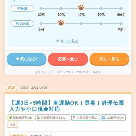
年齢層
20代
30代
40代
50代
60代
男女比率
女性
男性
もっと見る
気になる!
応募へ進む
詳しく見る
派遣会社
パーソルテンプスタッフ株式会社 首都圏
未読
掲載日
2026/08/08
【週3日×5時間】車通勤OK！長期！経理伝票
入力や小口現金対応
職種未経験OK
交通費別途支給あり
土日祝日が休み
WEB登録OK
派遣