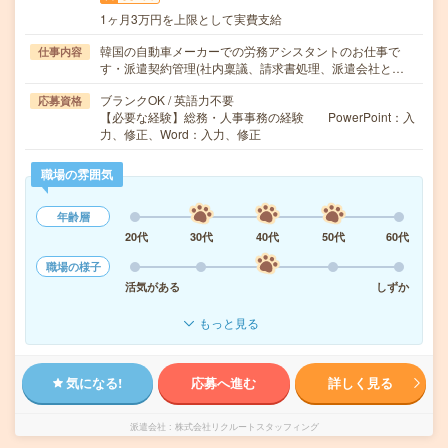
1ヶ月3万円を上限として実費支給
韓国の自動車メーカーでの労務アシスタントのお仕事で
仕事内容
す・派遣契約管理(社内稟議、請求書処理、派遣会社と…
ブランクOK / 英語力不要
応募資格
【必要な経験】総務・人事事務の経験 PowerPoint：入
力、修正、Word：入力、修正
職場の雰囲気
年齢層
20代
30代
40代
50代
60代
職場の様子
活気がある
しずか
もっと見る
気になる!
応募へ進む
詳しく見る
派遣会社
株式会社リクルートスタッフィング