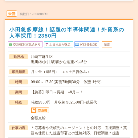
未読
掲載日
2026/08/10
小田急多摩線！話題の半導体関連！外資系の
人事採用！2350円
交通費別途支給あり
土日祝日が休み
WEB登録OK
派遣
川崎市麻生区
勤務地
黒川(神奈川県)駅から送迎バス5分
月～金（週5日） ※＜土日祝休み＞
曜日頻度
09:00～17:30(実働7時間30分 休憩1時間)
時間
【急募】即日～長期 ※8月～！
期間
時給2350円 月収例 352,500円+残業代
時給
交通費
全額支給
＊応募者や依頼先のエージェントとの対応、面接調整＊英
仕事内容
語も使用した担当部署との連絡対応、日程調整＊担当…