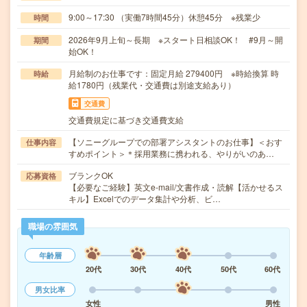
9:00～17:30 （実働7時間45分）休憩45分 ※残業少
時間
2026年9月上旬～長期 ※スタート日相談OK！ #9月～開
期間
始OK！
月給制のお仕事です：固定月給 279400円 ※時給換算 時
時給
給1780円（残業代・交通費は別途支給あり）
交通費
交通費規定に基づき交通費支給
【ソニーグループでの部署アシスタントのお仕事】＜おす
仕事内容
すめポイント＞＊採用業務に携われる、やりがいのあ…
ブランクOK
応募資格
【必要なご経験】英文e-mail/文書作成・読解【活かせるス
キル】Excelでのデータ集計や分析、ビ…
職場の雰囲気
年齢層
20代
30代
40代
50代
60代
男女比率
女性
男性