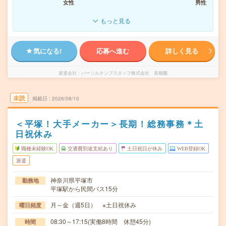
女性
男性
もっと見る
気になる!
応募へ進む
詳しく見る
派遣会社
パーソルテンプスタッフ株式会社 首都圏
未読
掲載日
2026/08/10
＜平塚！大手メーカー＞長期！総務事務＊土
日祝休み
職種未経験OK
交通費別途支給あり
土日祝日が休み
WEB登録OK
派遣
神奈川県平塚市
勤務地
平塚駅から民間バス15分
月～金（週5日） ※土日祝休み
曜日頻度
08:30～17:15(実働8時間 休憩45分)
時間