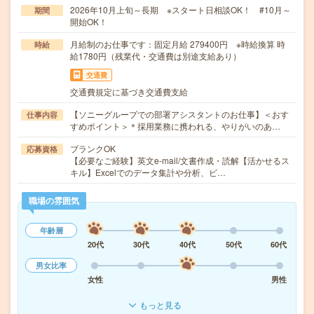
2026年10月上旬～長期 ※スタート日相談OK！ #10月～
期間
開始OK！
月給制のお仕事です：固定月給 279400円 ※時給換算 時
時給
給1780円（残業代・交通費は別途支給あり）
交通費
交通費規定に基づき交通費支給
【ソニーグループでの部署アシスタントのお仕事】＜おす
仕事内容
すめポイント＞＊採用業務に携われる、やりがいのあ…
ブランクOK
応募資格
【必要なご経験】英文e-mail/文書作成・読解【活かせるス
キル】Excelでのデータ集計や分析、ビ…
職場の雰囲気
年齢層
20代
30代
40代
50代
60代
男女比率
女性
男性
もっと見る