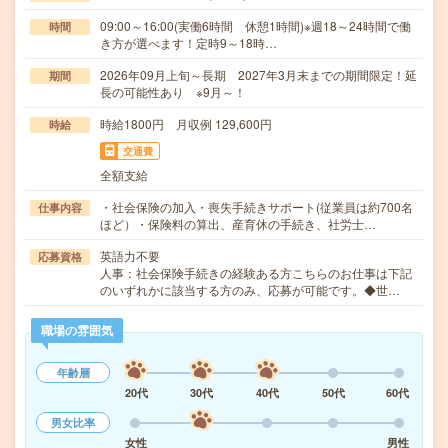
09:00～16:00(実働6時間 休憩1時間)※週18～24時間で働
時間
き方が選べます！定時9～18時…
2026年09月上旬～長期 2027年3月末までの期間限定！延
期間
長の可能性あり ※9月～！
時給1800円 月収例 129,600円
時給
交通費
全額支給
・社会保険の加入・喪失手続きサポート(従業員は約700名
仕事内容
ほど）・保険料の算出、産育休の手続き、社労士…
英語力不要
応募資格
人事：社会保険手続きの経験ある方こちらのお仕事は下記
のいずれかに該当する方のみ、応募が可能です。◆世…
職場の雰囲気
年齢層
20代
30代
40代
50代
60代
男女比率
女性
男性