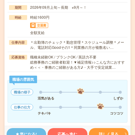
2026年09月上旬～長期 ※9月～！
期間
時給1600円
時給
交通費
全額支給
＊出勤簿のチェック＊勤怠管理＊スケジュール調整＊メー
仕事内容
ル、電話対応Goodその1＊同業務の方が複数名い…
職種未経験OK / ブランクOK / 英語力不要
応募資格
総務事務のご経験者歓迎！▼補足情報>>こんな方におすす
め＜＜・事務のご経験がある方♪・大手で安定就業…
職場の雰囲気
職場の様子
活気がある
しずか
仕事の仕方
テキパキ
コツコツ
気になる!
応募へ進む
詳しく見る