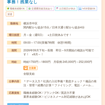
事務！残業なし
職種未経験OK
交通費別途支給あり
土日祝日が休み
WEB登録OK
派遣
横浜市中区
勤務地
関内駅から徒歩15分／日本大通り駅から徒歩4分
月～金（週5日） ※土日祝休みです！
曜日頻度
09:00～17:00(実働7時間 休憩1時間)
時間
2026年09月下旬～長期 即日～9月開始の相談が可能で
期間
す！ ※9月～！
時給1750円～1800円 月収例 245,000円～252,000円
時給
交通費
全額支給
＊データ入力＊社員の入社準備＊勤怠チェック＊備品の発
仕事内容
注・管理＊経費の計算＊ファイリング、電話・メール…
職種未経験OK / ブランクOK / 英語力不要
応募資格
業界未経験OK！ビジネスメール対応経験があればOK