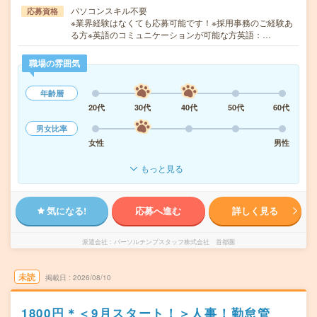
パソコンスキル不要
応募資格
※業界経験はなくても応募可能です！※採用事務のご経験あ
る方※英語のコミュニケーションが可能な方英語：…
職場の雰囲気
年齢層
20代
30代
40代
50代
60代
男女比率
女性
男性
もっと見る
気になる!
応募へ進む
詳しく見る
派遣会社
パーソルテンプスタッフ株式会社 首都圏
未読
掲載日
2026/08/10
1800円＊＜9月スタート！＞人事！勤怠管