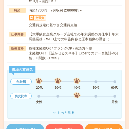
#10月～開始OK！
時給1700円 ※月収例 238000円～
時給
交通費
交通費規定に基づき交通費支給
【大手飲食企業グループ会社での年末調整のお仕事】年末
仕事内容
調整業務・WEB上での申告内容と原本画像の照合（…
職種未経験OK / ブランクOK / 英語力不要
応募資格
未経験OK！【活かせるスキル】Excelでのデータ集計や分
析、IF関数（Excel)
職場の雰囲気
年齢層
20代
30代
40代
50代
60代
男女比率
女性
男性
もっと見る