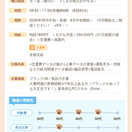
月～金（週5日） ※＼土日祝日おやすみ／
曜日頻度
08:45～17:30(実働8時間 休憩45分)
時間
2026年09月中旬～長期 9月中旬開始～ 10月開始もご相
期間
談ください！ ※9月～！
時給1800円 ＜モデル月収＞294,000円（21日就業の場
時給
合）＋交通費＋残業代
交通費
全額支給
○交通費データの集計○人事データの更新○通勤手当・控除
仕事内容
などの給与関連データ確認○備品管理○電話取次、…
ブランクOK / 英語力不要
応募資格
人事関連の実務経験が1年以上ある方（ブランクがあって
も大丈夫です！）基本的なPCスキル（Excel：…
職場の雰囲気
年齢層
20代
30代
40代
50代
60代
男女比率