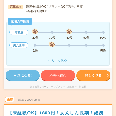
職種未経験OK / ブランクOK / 英語力不要
応募資格
※業界未経験OK！
職場の雰囲気
年齢層
20代
30代
40代
50代
60代
男女比率
女性
男性
もっと見る
気になる!
応募へ進む
詳しく見る
派遣会社
パーソルテンプスタッフ株式会社 首都圏
未読
掲載日
2026/08/10
【未経験OK】1800円！あんしん長期！総務