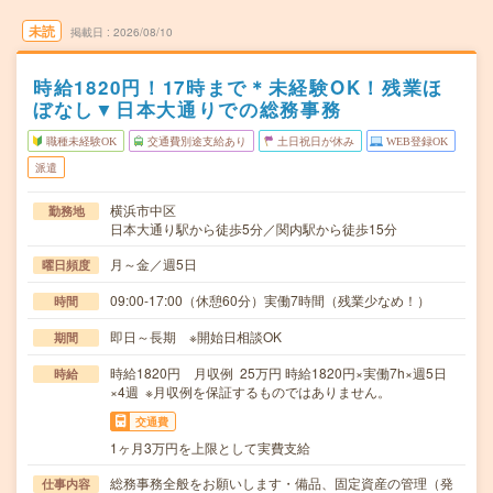
未読
掲載日
2026/08/10
時給1820円！17時まで＊未経験OK！残業ほ
ぼなし▼日本大通りでの総務事務
職種未経験OK
交通費別途支給あり
土日祝日が休み
WEB登録OK
派遣
横浜市中区
勤務地
日本大通り駅から徒歩5分／関内駅から徒歩15分
月～金／週5日
曜日頻度
09:00-17:00（休憩60分）実働7時間（残業少なめ！）
時間
即日～長期 ※開始日相談OK
期間
時給1820円 月収例 25万円 時給1820円×実働7h×週5日
時給
×4週 ※月収例を保証するものではありません。
交通費
1ヶ月3万円を上限として実費支給
総務事務全般をお願いします・備品、固定資産の管理（発
仕事内容