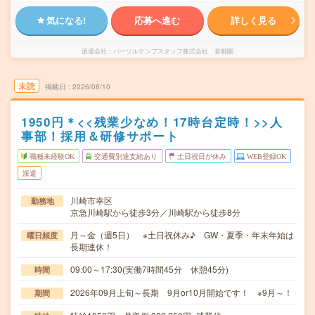
気になる!
応募へ進む
詳しく見る
派遣会社
パーソルテンプスタッフ株式会社 首都圏
未読
掲載日
2026/08/10
1950円＊<<残業少なめ！17時台定時！>>人
事部！採用＆研修サポート
職種未経験OK
交通費別途支給あり
土日祝日が休み
WEB登録OK
派遣
川崎市幸区
勤務地
京急川崎駅から徒歩3分／川崎駅から徒歩8分
月～金（週5日） ※土日祝休み♪ GW・夏季・年末年始は
曜日頻度
長期連休！
09:00～17:30(実働7時間45分 休憩45分)
時間
2026年09月上旬～長期 9月or10月開始です！ ※9月～！
期間