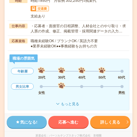
時給1950円 月収例 302,250円+残業代
時給
交通費
支給あり
・応募者・面接官の日程調整、人材会社とのやり取り・求
仕事内容
人票の作成、修正、掲載管理・採用関連データの入力…
職種未経験OK / ブランクOK / 英語力不要
応募資格
●業界未経験OK●●事務経験をお持ちの方
職場の雰囲気
年齢層
20代
30代
40代
50代
60代
男女比率
女性
男性
もっと見る
気になる!
応募へ進む
詳しく見る
派遣会社
パーソルテンプスタッフ株式会社 首都圏