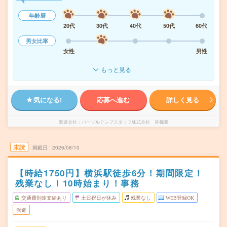
年齢層
20代
30代
40代
50代
60代
男女比率
女性
男性
もっと見る
気になる!
応募へ進む
詳しく見る
派遣会社
パーソルテンプスタッフ株式会社 首都圏
未読
掲載日
2026/08/10
【時給1750円】横浜駅徒歩6分！期間限定！
残業なし！10時始まり！事務
交通費別途支給あり
土日祝日が休み
残業なし
WEB登録OK
派遣