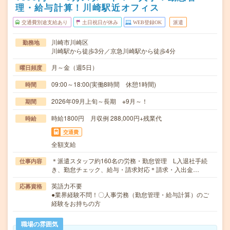
理・給与計算！川崎駅近オフィス
交通費別途支給あり
土日祝日が休み
WEB登録OK
派遣
川崎市川崎区
勤務地
川崎駅から徒歩3分／京急川崎駅から徒歩4分
月～金（週5日）
曜日頻度
09:00～18:00(実働8時間 休憩1時間)
時間
2026年09月上旬～長期 ※9月～！
期間
時給1800円 月収例 288,000円+残業代
時給
交通費
全額支給
＊派遣スタッフ約160名の労務・勤怠管理 L入退社手続
仕事内容
き、勤怠チェック、給与・請求対応＊請求・入出金…
英語力不要
応募資格
●業界経験不問！〇人事労務（勤怠管理・給与計算）のご
経験をお持ちの方
職場の雰囲気