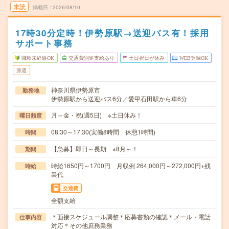
未読
掲載日
2026/08/10
17時30分定時！伊勢原駅→送迎バス有！採用
サポート事務
職種未経験OK
交通費別途支給あり
土日祝日が休み
WEB登録OK
派遣
神奈川県伊勢原市
勤務地
伊勢原駅から送迎バス6分／愛甲石田駅から車6分
月～金・祝(週5日) ※土日休み！
曜日頻度
08:30～17:30(実働8時間 休憩1時間)
時間
【急募】即日～長期 ※8月～！
期間
時給1650円～1700円 月収例 264,000円～272,000円+残
時給
業代
交通費
全額支給
＊面接スケジュール調整＊応募書類の確認＊メール・電話
仕事内容
対応＊その他庶務業務