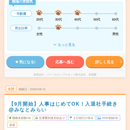
職場の雰囲気
年齢層
20代
30代
40代
50代
60代
男女比率
女性
男性
もっと見る
気になる!
応募へ進む
詳しく見る
派遣会社
パーソルテンプスタッフ株式会社 首都圏
未読
掲載日
2026/08/10
【9月開始】人事はじめてOK！入退社手続き
@みなとみらい
職種未経験OK
交通費別途支給あり
土日祝日が休み
WEB登録OK
派遣