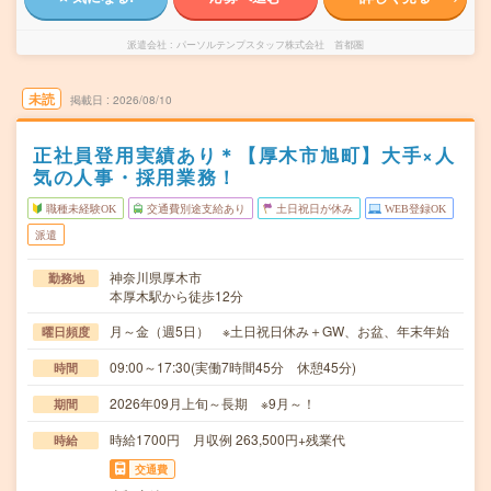
派遣会社
パーソルテンプスタッフ株式会社 首都圏
未読
掲載日
2026/08/10
正社員登用実績あり＊【厚木市旭町】大手×人
気の人事・採用業務！
職種未経験OK
交通費別途支給あり
土日祝日が休み
WEB登録OK
派遣
神奈川県厚木市
勤務地
本厚木駅から徒歩12分
月～金（週5日） ※土日祝日休み＋GW、お盆、年末年始
曜日頻度
09:00～17:30(実働7時間45分 休憩45分)
時間
2026年09月上旬～長期 ※9月～！
期間
時給1700円 月収例 263,500円+残業代
時給
交通費