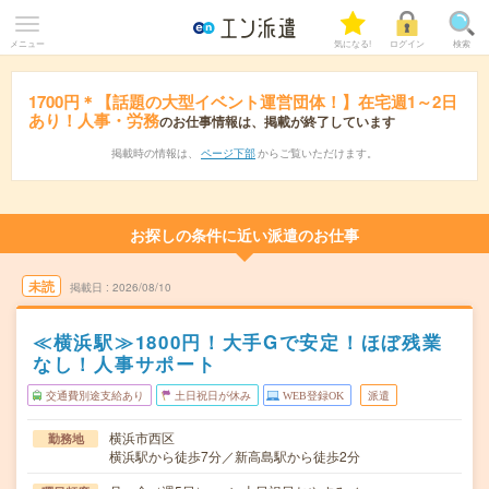
メニュー
気になる!
ログイン
検索
1700円＊【話題の大型イベント運営団体！】在宅週1～2日
あり！人事・労務
のお仕事情報は、掲載が終了しています
掲載時の情報は、
ページ下部
からご覧いただけます。
お探しの条件に近い派遣のお仕事
未読
掲載日
2026/08/10
≪横浜駅≫1800円！大手Gで安定！ほぼ残業
なし！人事サポート
交通費別途支給あり
土日祝日が休み
WEB登録OK
派遣
横浜市西区
勤務地
横浜駅から徒歩7分／新高島駅から徒歩2分