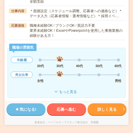
全額支給
＊面接設定（スケジュール調整、応募者への連絡など）＊
仕事内容
データ入力（応募者情報・選考情報など）＊採用イベ…
職種未経験OK / ブランクOK / 英語力不要
応募資格
業界未経験OK！ExcelやPowerpointを使用した事務業務の
経験がある方！
職場の雰囲気
年齢層
20代
30代
40代
50代
60代
男女比率
女性
男性
もっと見る
気になる!
応募へ進む
詳しく見る
派遣会社
パーソルテンプスタッフ株式会社 首都圏