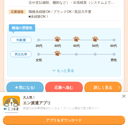
注や支払補助、棚卸など）・出張精算（システム上で…
職種未経験OK / ブランクOK / 英語力不要
応募資格
■未経験OK！
職場の雰囲気
年齢層
20代
30代
40代
50代
60代
男女比率
女性
男性
もっと見る
気になる!
応募へ進む
詳しく見る
大人気！
派遣会社
株式会社リクルートスタッフィング
エン派遣アプリ
派遣のお仕事情報がたくさん！プッシュ通知で受け取ろう！
未読
掲載日
2026/08/10
アプリをダウンロード