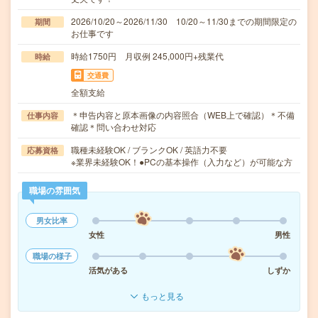
2026/10/20～2026/11/30 10/20～11/30までの期間限定の
期間
お仕事です
時給1750円 月収例 245,000円+残業代
時給
交通費
全額支給
＊申告内容と原本画像の内容照合（WEB上で確認）＊不備
仕事内容
確認＊問い合わせ対応
職種未経験OK / ブランクOK / 英語力不要
応募資格
※業界未経験OK！●PCの基本操作（入力など）が可能な方
職場の雰囲気
男女比率
女性
男性
職場の様子
活気がある
しずか
もっと見る