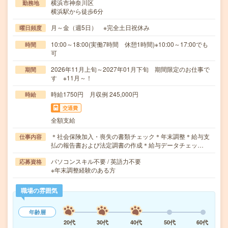
横浜市神奈川区
勤務地
横浜駅から徒歩6分
月～金（週5日） ※完全土日祝休み
曜日頻度
10:00～18:00(実働7時間 休憩1時間)※10:00～17:00でも
時間
可
2026年11月上旬～2027年01月下旬 期間限定のお仕事で
期間
す ※11月～！
時給1750円 月収例 245,000円
時給
交通費
全額支給
＊社会保険加入・喪失の書類チェック＊年末調整＊給与支
仕事内容
払の報告書および法定調書の作成＊給与データチェッ…
パソコンスキル不要 / 英語力不要
応募資格
※年末調整経験のある方
職場の雰囲気
年齢層
20代
30代
40代
50代
60代