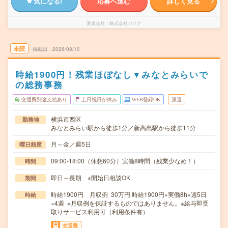
気になる!
応募へ進む
詳しく見る
派遣会社
株式会社パソナ
未読
掲載日
2026/08/10
時給1900円！残業ほぼなし▼みなとみらいで
の総務事務
交通費別途支給あり
土日祝日が休み
WEB登録OK
派遣
横浜市西区
勤務地
みなとみらい駅から徒歩1分／新高島駅から徒歩11分
月～金／週5日
曜日頻度
09:00-18:00（休憩60分）実働8時間（残業少なめ！）
時間
即日～長期 ※開始日相談OK
期間
時給1900円 月収例 30万円 時給1900円×実働8h×週5日
時給
×4週 ※月収例を保証するものではありません。※給与即受
取りサービス利用可（利用条件有）
交通費