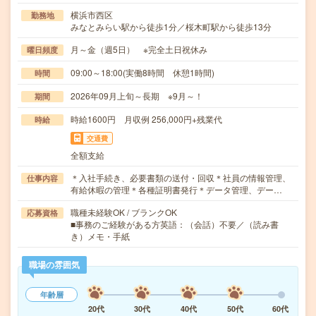
横浜市西区
勤務地
みなとみらい駅から徒歩1分／桜木町駅から徒歩13分
月～金（週5日） ※完全土日祝休み
曜日頻度
09:00～18:00(実働8時間 休憩1時間)
時間
2026年09月上旬～長期 ※9月～！
期間
時給1600円 月収例 256,000円+残業代
時給
交通費
全額支給
＊入社手続き、必要書類の送付・回収＊社員の情報管理、
仕事内容
有給休暇の管理＊各種証明書発行＊データ管理、デー…
職種未経験OK / ブランクOK
応募資格
■事務のご経験がある方英語：（会話）不要／（読み書
き）メモ・手紙
職場の雰囲気
年齢層
20代
30代
40代
50代
60代