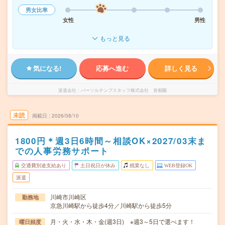
男女比率
女性
男性
もっと見る
気になる!
応募へ進む
詳しく見る
派遣会社
パーソルテンプスタッフ株式会社 首都圏
未読
掲載日
2026/08/10
1800円＊週3日6時間～相談OK×2027/03末ま
での人事労務サポート
交通費別途支給あり
土日祝日が休み
残業なし
WEB登録OK
派遣
川崎市川崎区
勤務地
京急川崎駅から徒歩4分／川崎駅から徒歩5分
月・火・水・木・金(週3日) ※週3～5日で選べます！
曜日頻度