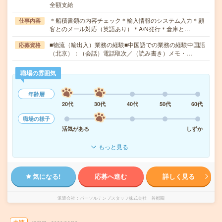
全額支給
＊船積書類の内容チェック＊輸入情報のシステム入力＊顧
仕事内容
客とのメール対応（英語あり）＊A/N発行＊倉庫と…
■物流（輸出入）業務の経験■中国語での業務の経験中国語
応募資格
（北京）：（会話）電話取次／（読み書き）メモ・…
職場の雰囲気
年齢層
20代
30代
40代
50代
60代
職場の様子
活気がある
しずか
もっと見る
気になる!
応募へ進む
詳しく見る
派遣会社
パーソルテンプスタッフ株式会社 首都圏