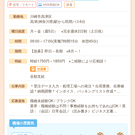
在宅・リモート
WEB登録OK
派遣
川崎市高津区
勤務地
高津(神奈川県)駅から民間バス6分
月～金（週5日） ※完全週休2日制（土日祝）
曜日頻度
09:00～17:00(実働7時間15分 休憩45分)
時間
【急募】即日～長期 ※8月～！
期間
時給1750円～1850円 ※ご経験により応相談！
時給
交通費
全額支給
＊受注データ入力・処理工場への発注＊出荷業務、在庫確
仕事内容
認＊納期調整＊インボイス、パッキングリスト作成＊…
職種未経験OK / ブランクOK
応募資格
業界・職種経験は不問！事務経験をお持ちであればOK！英
語：（会話）日常会話／（読み書き）ビジネス文書…
職場の雰囲気