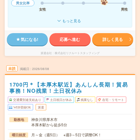
男女比率
女性
男性
もっと見る
気になる!
応募へ進む
詳しく見る
派遣会社
株式会社リクルートスタッフィング
未読
掲載日
2026/08/08
1700円＊【本厚木駅近】あんしん長期！貿易
事務！NO残業！土日祝休み
交通費別途支給あり
土日祝日が休み
残業なし
在宅・リモート
WEB登録OK
派遣
神奈川県厚木市
勤務地
本厚木駅から徒歩5分
月～金（週5日） ※週3～5日で調整OK！
曜日頻度