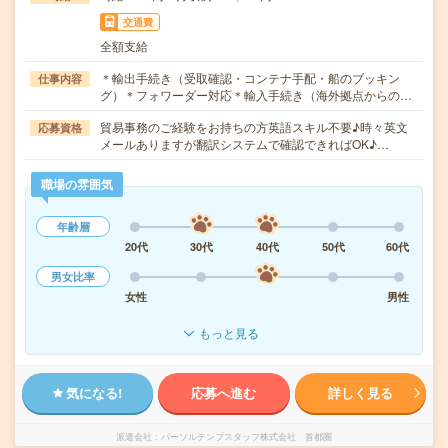
交通費
全額支給
＊輸出手続き（受取確認・コンテナ手配・船のブッキン
仕事内容
グ）＊フォワーダー対応＊輸入手続き（海外拠点からの…
貿易事務のご経験をお持ちの方英語スキル不要♪時々英文
応募資格
メールありますが翻訳システムで確認できればOK♪…
職場の雰囲気
年齢層
20代
30代
40代
50代
60代
男女比率
女性
男性
もっと見る
気になる!
応募へ進む
詳しく見る
派遣会社
パーソルテンプスタッフ株式会社 首都圏