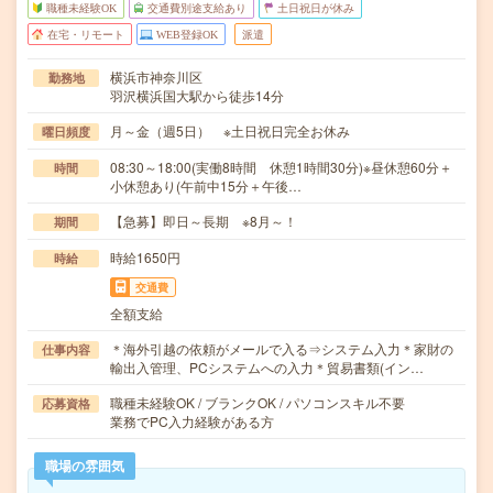
職種未経験OK
交通費別途支給あり
土日祝日が休み
在宅・リモート
WEB登録OK
派遣
横浜市神奈川区
勤務地
羽沢横浜国大駅から徒歩14分
月～金（週5日） ※土日祝日完全お休み
曜日頻度
08:30～18:00(実働8時間 休憩1時間30分)※昼休憩60分＋
時間
小休憩あり(午前中15分＋午後…
【急募】即日～長期 ※8月～！
期間
時給1650円
時給
交通費
全額支給
＊海外引越の依頼がメールで入る⇒システム入力＊家財の
仕事内容
輸出入管理、PCシステムへの入力＊貿易書類(イン…
職種未経験OK / ブランクOK / パソコンスキル不要
応募資格
業務でPC入力経験がある方
職場の雰囲気