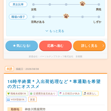
男女比率
女性
男性
職場の様子
活気がある
しずか
もっと見る
気になる!
応募へ進む
詳しく見る
派遣会社
パーソルテンプスタッフ株式会社 首都圏
未読
掲載日
2026/08/08
16時半終業＊入出荷処理など＊車通勤を希望
の方にオススメ
職種未経験OK
交通費別途支給あり
土日祝日が休み
残業なし
WEB登録OK
派遣
神奈川県座間市
勤務地