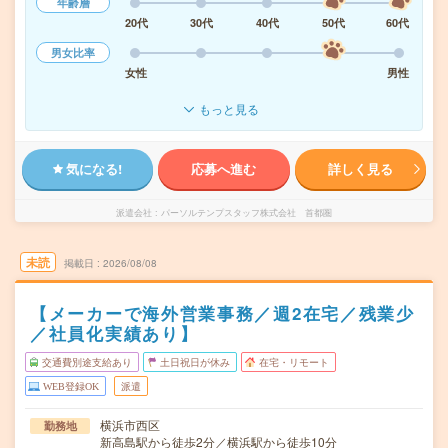
年齢層
20代
30代
40代
50代
60代
男女比率
女性
男性
もっと見る
気になる!
応募へ進む
詳しく見る
派遣会社
パーソルテンプスタッフ株式会社 首都圏
未読
掲載日
2026/08/08
【メーカーで海外営業事務／週2在宅／残業少
／社員化実績あり】
交通費別途支給あり
土日祝日が休み
在宅・リモート
WEB登録OK
派遣
横浜市西区
勤務地
新高島駅から徒歩2分／横浜駅から徒歩10分