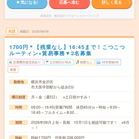
気になる!
応募へ進む
詳しく見る
派遣会社
株式会社リクルートスタッフィング
未読
掲載日
2026/08/08
1700円＊【残業なし】16:45まで！こつこつ
ルーティン×貿易事務▼2名募集
交通費別途支給あり
土日祝日が休み
残業なし
WEB登録OK
派遣
横浜市金沢区
勤務地
市大医学部駅から徒歩2分
月～金（週5日） ※土日祝やすみ！
曜日頻度
09:00～16:45(実働7時間 休憩45分)※＜時短＞9:00～
時間
16:45＜フルタイム＞8:00…
2026年09月上旬～長期 10月1日も相談可能です！ ※9月
期間
～！
時給1700円 月収例 238,000円
時給