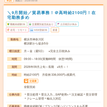
未読
掲載日
2026/08/08
＼9月開始／貿易事務！＠高時給2100円！在
宅勤務多め
職種未経験OK
交通費別途支給あり
土日祝日が休み
在宅・リモート
WEB登録OK
派遣
横浜市神奈川区
勤務地
横浜駅から徒歩5分
月～金（週5日） ※完全土日祝休み
曜日頻度
09:00～18:00(実働8時間 休憩1時間)
時間
2026年09月上旬～長期 ※9月～！
期間
時給2100円 月収例 336,000円+残業代
時給
交通費
全額支給
＊受注処理＊受注入力…SAP使用○＊注文確認＊受注管理
仕事内容
＊クレーム管理＊輸出入対応
職種未経験OK / ブランクOK / パソコンスキル不要
応募資格