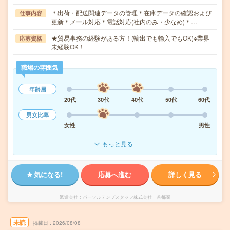
＊出荷・配送関連データの管理＊在庫データの確認および
仕事内容
更新＊メール対応＊電話対応(社内のみ・少なめ)＊…
★貿易事務の経験がある方！(輸出でも輸入でもOK)※業界
応募資格
未経験OK！
職場の雰囲気
年齢層
20代
30代
40代
50代
60代
男女比率
女性
男性
もっと見る
気になる!
応募へ進む
詳しく見る
派遣会社
パーソルテンプスタッフ株式会社 首都圏
未読
掲載日
2026/08/08