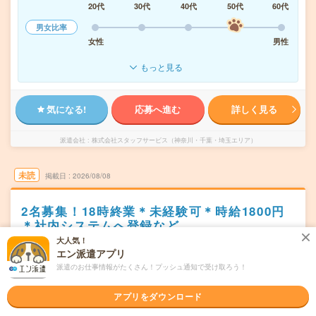
20代
30代
40代
50代
60代
男女比率
女性
男性
もっと見る
気になる!
応募へ進む
詳しく見る
派遣会社
株式会社スタッフサービス（神奈川・千葉・埼玉エリア）
未読
掲載日
2026/08/08
2名募集！18時終業＊未経験可＊時給1800円
＊社内システムへ登録など
大人気！
職種未経験OK
交通費別途支給あり
土日祝日が休み
残業なし
エン派遣アプリ
WEB登録OK
派遣
派遣のお仕事情報がたくさん！プッシュ通知で受け取ろう！
横浜市中区
勤務地
アプリをダウンロード
根岸(神奈川県)駅からバス25分／桜木町駅からバス40分