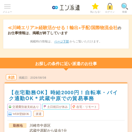
メニュー
気になる!
ログイン
検索
≪川崎エリア≫経験活かせる！輸出×手配/国際物流会社
の
お仕事情報は、掲載が終了しています
掲載時の情報は、
ページ下部
からご覧いただけます。
お探しの条件に近い派遣のお仕事
未読
掲載日
2026/08/08
【在宅勤務OK】時給2000円！自転車・バイ
ク通勤OK＊武蔵中原での貿易事務
交通費別途支給あり
土日祝日が休み
在宅・リモート
WEB登録OK
派遣
川崎市中原区
勤務地
武蔵中原駅から徒歩1分