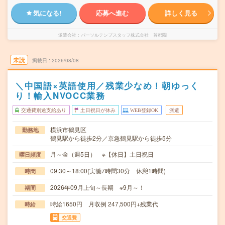
気になる!
応募へ進む
詳しく見る
派遣会社
パーソルテンプスタッフ株式会社 首都圏
未読
掲載日
2026/08/08
＼中国語×英語使用／残業少なめ！朝ゆっく
り！輸入NVOCC業務
交通費別途支給あり
土日祝日が休み
WEB登録OK
派遣
横浜市鶴見区
勤務地
鶴見駅から徒歩2分／京急鶴見駅から徒歩5分
月～金（週5日） ※【休日】土日祝日
曜日頻度
09:30～18:00(実働7時間30分 休憩1時間)
時間
2026年09月上旬～長期 ※9月～！
期間
時給1650円 月収例 247,500円+残業代
時給
交通費