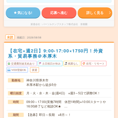
気になる!
応募へ進む
詳しく見る
派遣会社
パーソルテンプスタッフ株式会社 首都圏
未読
掲載日
2026/08/08
【在宅×週2日】9:00-17:00×1750円！外資
系・貿易事務＠本厚木
交通費別途支給あり
土日祝日が休み
残業なし
在宅・リモート
WEB登録OK
派遣
神奈川県厚木市
勤務地
本厚木駅から徒歩5分
月・火・水・木・金(週4日) ※週3～5日で調整OK！
曜日頻度
09:00～17:00(実働7時間 休憩1時間)※10:00スタートや
時間
16:00終了など相談OK★ …
【急募】即日～長期 ※8月～！
期間