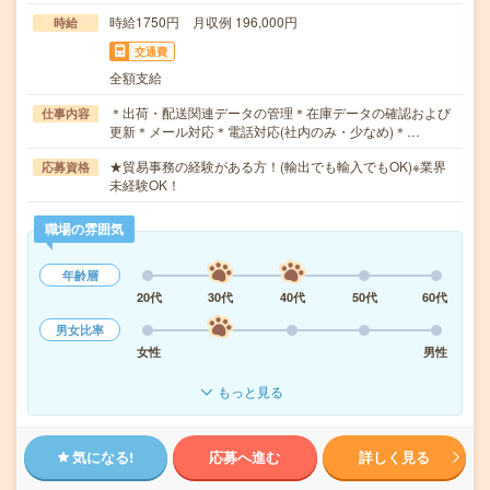
時給1750円 月収例 196,000円
時給
交通費
全額支給
＊出荷・配送関連データの管理＊在庫データの確認および
仕事内容
更新＊メール対応＊電話対応(社内のみ・少なめ)＊…
★貿易事務の経験がある方！(輸出でも輸入でもOK)※業界
応募資格
未経験OK！
職場の雰囲気
年齢層
20代
30代
40代
50代
60代
男女比率
女性
男性
もっと見る
気になる!
応募へ進む
詳しく見る