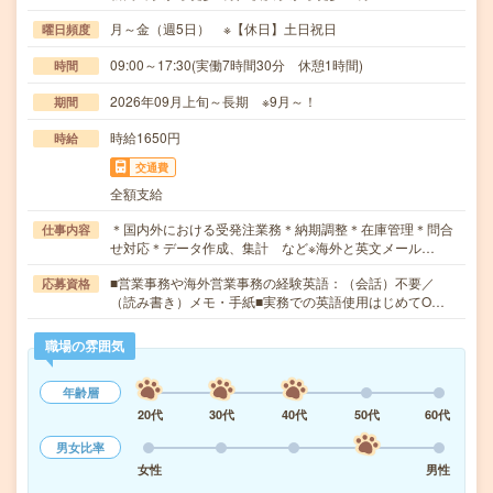
月～金（週5日） ※【休日】土日祝日
曜日頻度
09:00～17:30(実働7時間30分 休憩1時間)
時間
2026年09月上旬～長期 ※9月～！
期間
時給1650円
時給
交通費
全額支給
＊国内外における受発注業務＊納期調整＊在庫管理＊問合
仕事内容
せ対応＊データ作成、集計 など※海外と英文メール…
■営業事務や海外営業事務の経験英語：（会話）不要／
応募資格
（読み書き）メモ・手紙■実務での英語使用はじめてO…
職場の雰囲気
年齢層
20代
30代
40代
50代
60代
男女比率
女性
男性