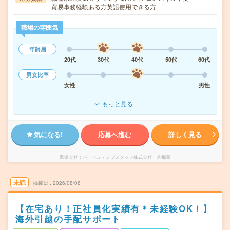
貿易事務経験ある方英語使用できる方
職場の雰囲気
年齢層
20代
30代
40代
50代
60代
男女比率
女性
男性
もっと見る
気になる!
応募へ進む
詳しく見る
派遣会社
パーソルテンプスタッフ株式会社 首都圏
未読
掲載日
2026/08/08
【在宅あり！正社員化実績有＊未経験OK！】
海外引越の手配サポート