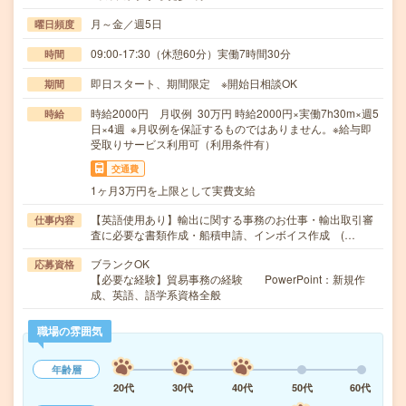
月～金／週5日
曜日頻度
09:00-17:30（休憩60分）実働7時間30分
時間
即日スタート、期間限定 ※開始日相談OK
期間
時給2000円 月収例 30万円 時給2000円×実働7h30m×週5
時給
日×4週 ※月収例を保証するものではありません。※給与即
受取りサービス利用可（利用条件有）
交通費
1ヶ月3万円を上限として実費支給
【英語使用あり】輸出に関する事務のお仕事・輸出取引審
仕事内容
査に必要な書類作成・船積申請、インボイス作成 (…
ブランクOK
応募資格
【必要な経験】貿易事務の経験 PowerPoint：新規作
成、英語、語学系資格全般
職場の雰囲気
年齢層
20代
30代
40代
50代
60代