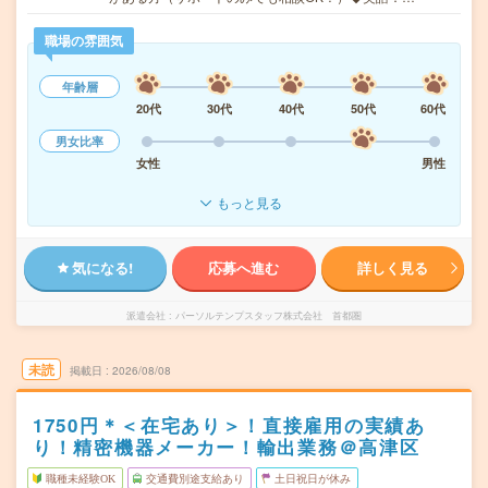
職場の雰囲気
年齢層
20代
30代
40代
50代
60代
男女比率
女性
男性
もっと見る
気になる!
応募へ進む
詳しく見る
派遣会社
パーソルテンプスタッフ株式会社 首都圏
未読
掲載日
2026/08/08
1750円＊＜在宅あり＞！直接雇用の実績あ
り！精密機器メーカー！輸出業務＠高津区
職種未経験OK
交通費別途支給あり
土日祝日が休み