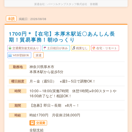
派遣会社
パーソルテンプスタッフ株式会社 首都圏
未読
掲載日
2026/08/08
1700円＊【在宅】本厚木駅近〇あんしん長
期！貿易事務！朝ゆっくり
交通費別途支給あり
土日祝日が休み
残業なし
在宅・リモート
WEB登録OK
派遣
神奈川県厚木市
勤務地
本厚木駅から徒歩5分
月～金（週5日） ※週3～5日で調整OK！
曜日頻度
10:00～18:00(実働7時間 休憩1時間)※9:00スタートや
時間
16:00終了など！相談OK！
【急募】即日～長期 ※8月～！
期間
時給1700円 月収例 238,000円
時給
交通費
全額支給