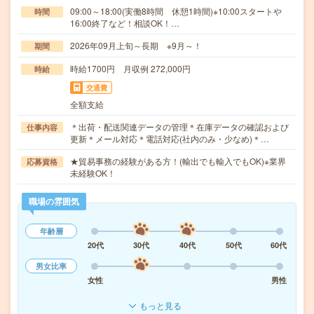
09:00～18:00(実働8時間 休憩1時間)※10:00スタートや
時間
16:00終了など！相談OK！…
2026年09月上旬～長期 ※9月～！
期間
時給1700円 月収例 272,000円
時給
交通費
全額支給
＊出荷・配送関連データの管理＊在庫データの確認および
仕事内容
更新＊メール対応＊電話対応(社内のみ・少なめ)＊…
★貿易事務の経験がある方！(輸出でも輸入でもOK)※業界
応募資格
未経験OK！
職場の雰囲気
年齢層
20代
30代
40代
50代
60代
男女比率
女性
男性
もっと見る