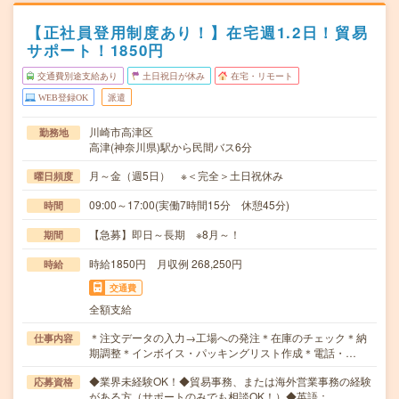
【正社員登用制度あり！】在宅週1.2日！貿易
サポート！1850円
交通費別途支給あり
土日祝日が休み
在宅・リモート
WEB登録OK
派遣
川崎市高津区
勤務地
高津(神奈川県)駅から民間バス6分
月～金（週5日） ※＜完全＞土日祝休み
曜日頻度
09:00～17:00(実働7時間15分 休憩45分)
時間
【急募】即日～長期 ※8月～！
期間
時給1850円 月収例 268,250円
時給
交通費
全額支給
＊注文データの入力→工場への発注＊在庫のチェック＊納
仕事内容
期調整＊インボイス・パッキングリスト作成＊電話・…
◆業界未経験OK！◆貿易事務、または海外営業事務の経験
応募資格
がある方（サポートのみでも相談OK！）◆英語：…