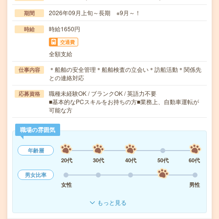
2026年09月上旬～長期 ※9月～！
期間
時給1650円
時給
交通費
全額支給
＊船舶の安全管理＊船舶検査の立会い＊訪船活動＊関係先
仕事内容
との連絡対応
職種未経験OK / ブランクOK / 英語力不要
応募資格
■基本的なPCスキルをお持ちの方■業務上、自動車運転が
可能な方
職場の雰囲気
年齢層
20代
30代
40代
50代
60代
男女比率
女性
男性
もっと見る