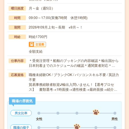
月～金（週5日）
曜日頻度
09:00～17:00(実働7時間 休憩1時間)
時間
2026年09月上旬～長期 ※9月～！
期間
時給1700円
時給
交通費
全額支給
＊受発注管理＊船舶のブッキングの内容確認＊輸出国から
仕事内容
日本到着までのスケジュールの確認＊通関業者対応＊…
職種未経験OK / ブランクOK / パソコンスキル不要 / 英語力
応募資格
不要
貿易事務経験者歓迎♪輸出入問いません！【選考プロセ
ス】 書類選考→1時面接→適性検査→最終面接→紹介…
職場の雰囲気
男女比率
女性
男性
職場の様子