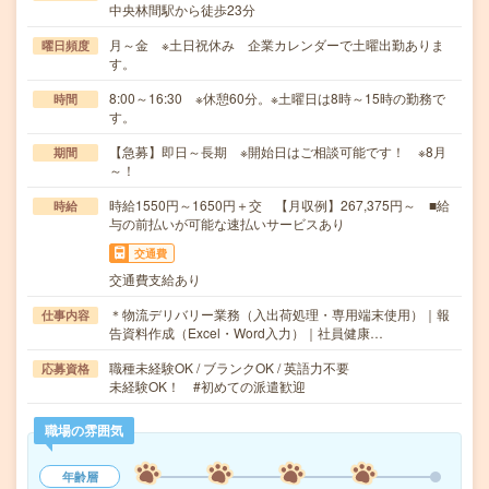
中央林間駅から徒歩23分
月～金 ※土日祝休み 企業カレンダーで土曜出勤ありま
曜日頻度
す。
8:00～16:30 ※休憩60分。※土曜日は8時～15時の勤務で
時間
す。
【急募】即日～長期 ※開始日はご相談可能です！ ※8月
期間
～！
時給1550円～1650円＋交 【月収例】267,375円～ ■給
時給
与の前払いが可能な速払いサービスあり
交通費
交通費支給あり
＊物流デリバリー業務（入出荷処理・専用端末使用）｜報
仕事内容
告資料作成（Excel・Word入力）｜社員健康…
職種未経験OK / ブランクOK / 英語力不要
応募資格
未経験OK！ #初めての派遣歓迎
職場の雰囲気
年齢層