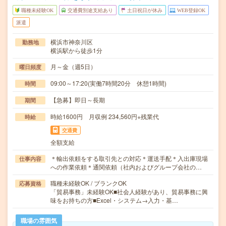
職種未経験OK
交通費別途支給あり
土日祝日が休み
WEB登録OK
派遣
横浜市神奈川区
勤務地
横浜駅から徒歩1分
月～金（週5日）
曜日頻度
09:00～17:20(実働7時間20分 休憩1時間)
時間
【急募】即日～長期
期間
時給1600円 月収例 234,560円+残業代
時給
交通費
全額支給
＊輸出依頼をする取引先との対応＊運送手配＊入出庫現場
仕事内容
への作業依頼＊通関依頼（社内およびグループ会社の…
職種未経験OK / ブランクOK
応募資格
「貿易事務」未経験OK■社会人経験があり、貿易事務に興
味をお持ちの方■Excel・システム→入力・基…
職場の雰囲気