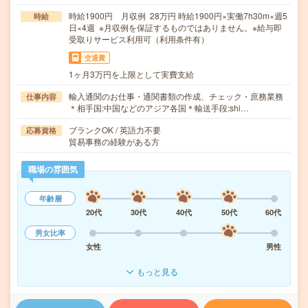
時給1900円 月収例 28万円 時給1900円×実働7h30m×週5
時給
日×4週 ※月収例を保証するものではありません。※給与即
受取りサービス利用可（利用条件有）
交通費
1ヶ月3万円を上限として実費支給
輸入通関のお仕事・通関書類の作成、チェック・庶務業務
仕事内容
＊相手国:中国などのアジア各国＊輸送手段:shi…
ブランクOK / 英語力不要
応募資格
貿易事務の経験がある方
職場の雰囲気
年齢層
20代
30代
40代
50代
60代
男女比率
女性
男性
もっと見る