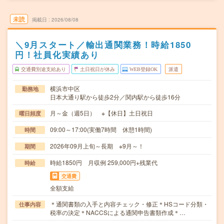
未読
掲載日
2026/08/08
＼9月スタート／輸出通関業務！時給1850
円！社員化実績あり
交通費別途支給あり
土日祝日が休み
WEB登録OK
派遣
横浜市中区
勤務地
日本大通り駅から徒歩2分／関内駅から徒歩16分
月～金（週5日） ※【休日】土日祝日
曜日頻度
09:00～17:00(実働7時間 休憩1時間)
時間
2026年09月上旬～長期 ※9月～！
期間
時給1850円 月収例 259,000円+残業代
時給
交通費
全額支給
＊通関書類の入手と内容チェック・修正＊HSコード分類・
仕事内容
税率の決定＊NACCSによる通関申告書類作成＊…