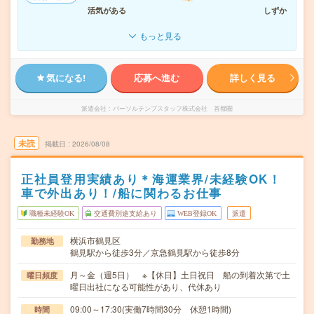
活気がある
しずか
もっと見る
気になる!
応募へ進む
詳しく見る
派遣会社
パーソルテンプスタッフ株式会社 首都圏
未読
掲載日
2026/08/08
正社員登用実績あり＊海運業界/未経験OK！
車で外出あり！/船に関わるお仕事
職種未経験OK
交通費別途支給あり
WEB登録OK
派遣
横浜市鶴見区
勤務地
鶴見駅から徒歩3分／京急鶴見駅から徒歩8分
月～金（週5日） ※【休日】土日祝日 船の到着次第で土
曜日頻度
曜日出社になる可能性があり、代休あり
09:00～17:30(実働7時間30分 休憩1時間)
時間