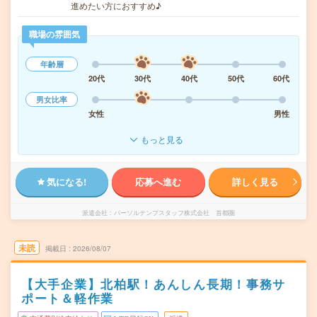
進めたい方におすすめ♪
職場の雰囲気
年齢層
20代
30代
40代
50代
60代
男女比率
女性
男性
もっと見る
気になる!
応募へ進む
詳しく見る
派遣会社
パーソルテンプスタッフ株式会社 首都圏
未読
掲載日
2026/08/07
【大手企業】北柏駅！あんしん長期！事務サ
ポート＆軽作業