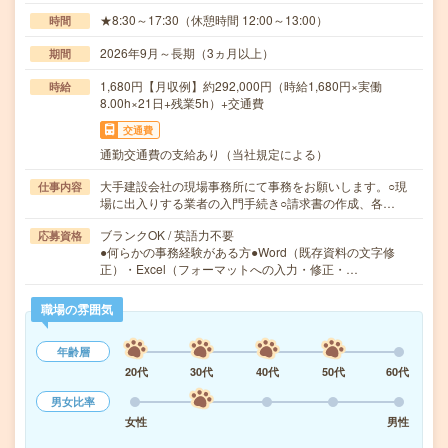
★8:30～17:30（休憩時間 12:00～13:00）
時間
2026年9月～長期（3ヵ月以上）
期間
1,680円【月収例】約292,000円（時給1,680円×実働
時給
8.00h×21日+残業5h）+交通費
交通費
通勤交通費の支給あり（当社規定による）
大手建設会社の現場事務所にて事務をお願いします。○現
仕事内容
場に出入りする業者の入門手続き○請求書の作成、各…
ブランクOK / 英語力不要
応募資格
●何らかの事務経験がある方●Word（既存資料の文字修
正）・Excel（フォーマットへの入力・修正・…
職場の雰囲気
年齢層
20代
30代
40代
50代
60代
男女比率
女性
男性