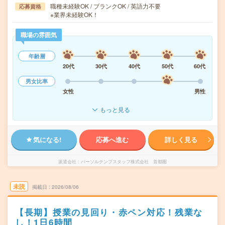
職種未経験OK / ブランクOK / 英語力不要
応募資格
※業界未経験OK！
職場の雰囲気
年齢層
20代
30代
40代
50代
60代
男女比率
女性
男性
もっと見る
気になる!
応募へ進む
詳しく見る
派遣会社
パーソルテンプスタッフ株式会社 首都圏
未読
掲載日
2026/08/06
【長期】授業の見回り・赤ペン対応！残業な
し！1日6時間