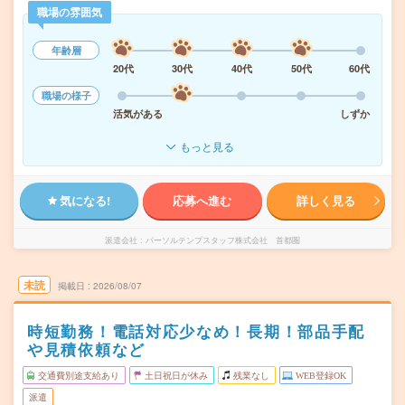
職場の雰囲気
年齢層
20代
30代
40代
50代
60代
職場の様子
活気がある
しずか
もっと見る
気になる!
応募へ進む
詳しく見る
派遣会社
パーソルテンプスタッフ株式会社 首都圏
未読
掲載日
2026/08/07
時短勤務！電話対応少なめ！長期！部品手配
や見積依頼など
交通費別途支給あり
土日祝日が休み
残業なし
WEB登録OK
派遣