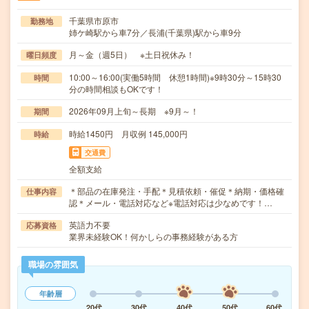
千葉県市原市
勤務地
姉ケ崎駅から車7分／長浦(千葉県)駅から車9分
月～金（週5日） ※土日祝休み！
曜日頻度
10:00～16:00(実働5時間 休憩1時間)※9時30分～15時30
時間
分の時間相談もOKです！
2026年09月上旬～長期 ※9月～！
期間
時給1450円 月収例 145,000円
時給
交通費
全額支給
＊部品の在庫発注・手配＊見積依頼・催促＊納期・価格確
仕事内容
認＊メール・電話対応など※電話対応は少なめです！…
英語力不要
応募資格
業界未経験OK！何かしらの事務経験がある方
職場の雰囲気
年齢層
20代
30代
40代
50代
60代