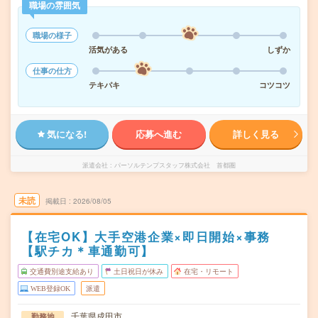
職場の雰囲気
職場の様子
活気がある
しずか
仕事の仕方
テキパキ
コツコツ
気になる!
応募へ進む
詳しく見る
派遣会社
パーソルテンプスタッフ株式会社 首都圏
未読
掲載日
2026/08/05
【在宅OK】大手空港企業×即日開始×事務
【駅チカ＊車通勤可】
交通費別途支給あり
土日祝日が休み
在宅・リモート
WEB登録OK
派遣
千葉県成田市
勤務地