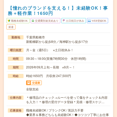
【憧れのブランドを支える！】未経験OK！事
務＋軽作業！1650円
職種未経験OK
交通費別途支給あり
土日祝日が休み
WEB登録OK
派遣
千葉県船橋市
勤務地
新船橋駅から徒歩8分／海神駅から徒歩17分
月～金（週5日） ※土日祝休み！
曜日頻度
09:30～18:00(実働7時間30分 休憩1時間)
時間
2026年09月上旬～長期 ※9月～！
期間
時給1650円 月収例 247,500円
時給
交通費
全額支給
＊修理品のチェック→ルーペを使って傷をチェック＆内容
仕事内容
を入力！＊修理の受付データ登録＊見積・修理スケジ…
職種未経験OK / ブランクOK / 英語力不要
応募資格
◆業界＆事務どちらも未経験OK！◆コツコツ丁寧にお仕事