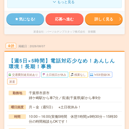
もっと見る
気になる!
応募へ進む
詳しく見る
派遣会社
パーソルテンプスタッフ株式会社 首都圏
未読
掲載日
2026/08/07
【週5日×5時間】電話対応少なめ！あんしん
環境！長期！事務
交通費別途支給あり
土日祝日が休み
残業なし
WEB登録OK
派遣
千葉県市原市
勤務地
姉ケ崎駅から車7分／長浦(千葉県)駅から車9分
月～金（週5日） ※土日祝休み！
曜日頻度
10:00～16:00(実働5時間 休憩1時間)※9時30分～15時30
時間
分の時間相談もOKです！