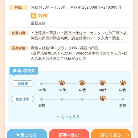
時給1450円～1500円 月収例 232,000円～240,000円
時給
交通費
全額支給
＊故障品の荷扱い＊部品の仕分け・カンタンな加工等＊故
仕事内容
障品の原因の調査補助、調査結果のデータ入力＊調査…
職種未経験OK / ブランクOK / 英語力不要
応募資格
※業界未経験OK！●Excel・Wordの基本操作のできる方●動
きのあるお仕事にご抵抗がない方
職場の雰囲気
年齢層
20代
30代
40代
50代
60代
男女比率
女性
男性
もっと見る
気になる!
応募へ進む
詳しく見る