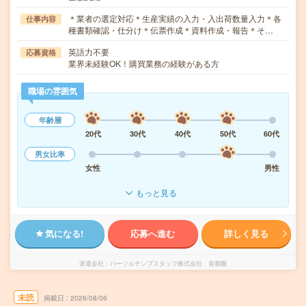
＊業者の選定対応＊生産実績の入力・入出荷数量入力＊各
仕事内容
種書類確認・仕分け＊伝票作成＊資料作成・報告＊そ…
英語力不要
応募資格
業界未経験OK！購買業務の経験がある方
職場の雰囲気
年齢層
20代
30代
40代
50代
60代
男女比率
女性
男性
もっと見る
気になる!
応募へ進む
詳しく見る
派遣会社
パーソルテンプスタッフ株式会社 首都圏
未読
掲載日
2026/08/06