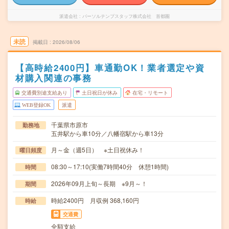
派遣会社
パーソルテンプスタッフ株式会社 首都圏
未読
掲載日
2026/08/06
【高時給2400円】車通勤OK！業者選定や資
材購入関連の事務
交通費別途支給あり
土日祝日が休み
在宅・リモート
WEB登録OK
派遣
千葉県市原市
勤務地
五井駅から車10分／八幡宿駅から車13分
月～金（週5日） ※土日祝休み！
曜日頻度
08:30～17:10(実働7時間40分 休憩1時間)
時間
2026年09月上旬～長期 ※9月～！
期間
時給2400円 月収例 368,160円
時給
交通費
全額支給