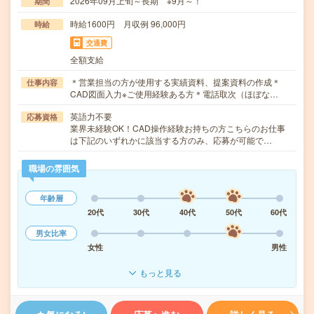
2026年09月上旬～長期 ※9月～！
期間
時給1600円 月収例 96,000円
時給
交通費
全額支給
＊営業担当の方が使用する実績資料、提案資料の作成＊
仕事内容
CAD図面入力※ご使用経験ある方＊電話取次（ほぼな…
英語力不要
応募資格
業界未経験OK！CAD操作経験お持ちの方こちらのお仕事
は下記のいずれかに該当する方のみ、応募が可能で…
職場の雰囲気
年齢層
20代
30代
40代
50代
60代
男女比率
女性
男性
もっと見る