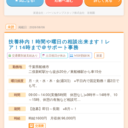
気になる!
応募へ進む
詳しく見る
派遣会社
パーソルテンプスタッフ株式会社 首都圏
未読
掲載日
2026/08/06
扶養枠内！時間や曜日の相談出来ます！レ
ア！14時まで＠サポート事務
交通費別途支給あり
土日祝日が休み
WEB登録OK
派遣
千葉県船橋市
勤務地
二俣新町駅から徒歩20分／東船橋駅から車15分
月・火・水・木・金(週3日) ※平日内で固定勤務！週2日で
曜日頻度
も可。
09:00～14:00(実働5時間 休憩なし)※9時半～14時半、10
時間
～15時、休憩の有無など相談可…
【急募】即日～長期 ※8月～！
期間
時給1600円 月収例 96,000円
時給
交通費