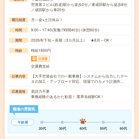
空港第２ビル(鉄道)駅から徒歩2分／東成田駅から徒歩8分
／成田駅から車20分
月～金※土日休み！
曜日頻度
9:00～17:40(実働:7時間40分) (休憩60分)
時間
2026/8/下旬～長期（3カ月以上） ★8月～OK！
期間
時給1600円
時給
交通費
交通費支給
【大手空港会社での一般事務】システムから出力したデー
仕事内容
タの加工・アップロード対応、現場でのカメラ計測作…
英語力不要
応募資格
事務経験のあるかた歓迎！ 業界未経験OK！
職場の雰囲気
年齢層
20代
30代
40代
50代
60代