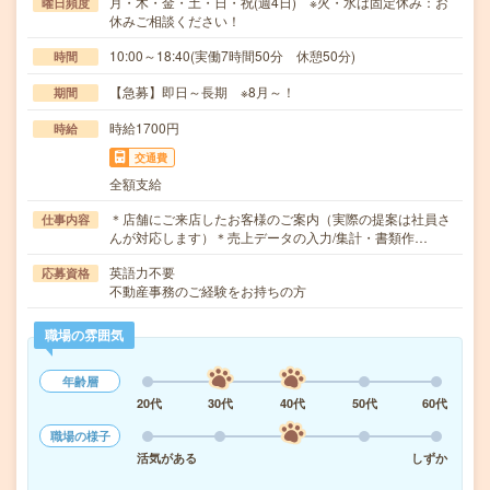
月・木・金・土・日・祝(週4日) ※火・水は固定休み：お
曜日頻度
休みご相談ください！
10:00～18:40(実働7時間50分 休憩50分)
時間
【急募】即日～長期 ※8月～！
期間
時給1700円
時給
交通費
全額支給
＊店舗にご来店したお客様のご案内（実際の提案は社員さ
仕事内容
んが対応します）＊売上データの入力/集計・書類作…
英語力不要
応募資格
不動産事務のご経験をお持ちの方
職場の雰囲気
年齢層
20代
30代
40代
50代
60代
職場の様子
活気がある
しずか