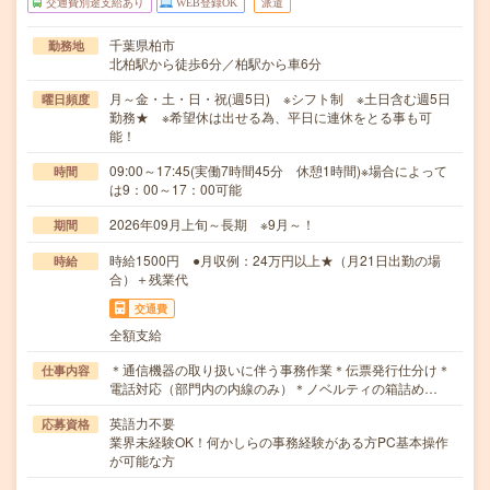
交通費別途支給あり
WEB登録OK
派遣
千葉県柏市
勤務地
北柏駅から徒歩6分／柏駅から車6分
月～金・土・日・祝(週5日) ※シフト制 ※土日含む週5日
曜日頻度
勤務★ ※希望休は出せる為、平日に連休をとる事も可
能！
09:00～17:45(実働7時間45分 休憩1時間)※場合によって
時間
は9：00～17：00可能
2026年09月上旬～長期 ※9月～！
期間
時給1500円 ●月収例：24万円以上★（月21日出勤の場
時給
合）＋残業代
交通費
全額支給
＊通信機器の取り扱いに伴う事務作業＊伝票発行仕分け＊
仕事内容
電話対応（部門内の内線のみ）＊ノベルティの箱詰め…
英語力不要
応募資格
業界未経験OK！何かしらの事務経験がある方PC基本操作
が可能な方