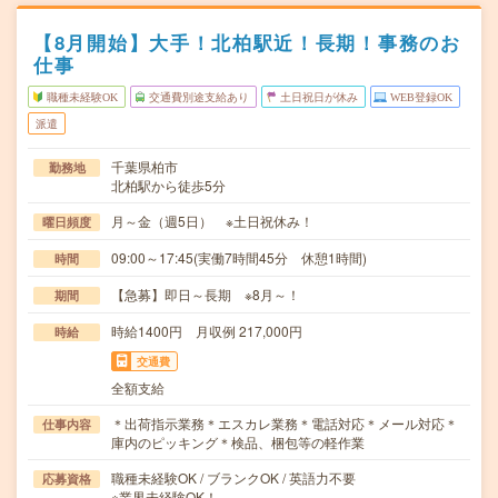
【8月開始】大手！北柏駅近！長期！事務のお
仕事
職種未経験OK
交通費別途支給あり
土日祝日が休み
WEB登録OK
派遣
千葉県柏市
勤務地
北柏駅から徒歩5分
月～金（週5日） ※土日祝休み！
曜日頻度
09:00～17:45(実働7時間45分 休憩1時間)
時間
【急募】即日～長期 ※8月～！
期間
時給1400円 月収例 217,000円
時給
交通費
全額支給
＊出荷指示業務＊エスカレ業務＊電話対応＊メール対応＊
仕事内容
庫内のピッキング＊検品、梱包等の軽作業
職種未経験OK / ブランクOK / 英語力不要
応募資格
※業界未経験OK！