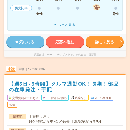
男女比率
女性
男性
もっと見る
気になる!
応募へ進む
詳しく見る
派遣会社
パーソルテンプスタッフ株式会社 首都圏
未読
掲載日
2026/08/07
【週5日×5時間】クルマ通勤OK！長期！部品
の在庫発注・手配
交通費別途支給あり
土日祝日が休み
残業なし
WEB登録OK
派遣
千葉県市原市
勤務地
姉ケ崎駅から車7分／長浦(千葉県)駅から車9分