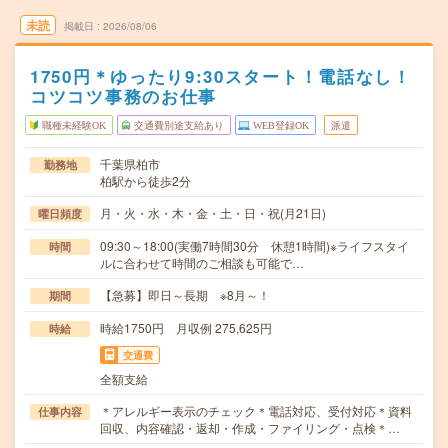
未読
掲載日
2026/08/06
1750円＊ゆったり9:30スタート！電話なし！
コツコツ事務のお仕事
職種未経験OK
交通費別途支給あり
WEB登録OK
派遣
千葉県柏市
勤務地
柏駅から徒歩2分
月・火・水・木・金・土・日・祝(月21日)
曜日頻度
09:30～18:00(実働7時間30分 休憩1時間)※ライフスタイ
時間
ルに合わせて時間のご相談も可能で…
【急募】即日～長期 ※8月～！
期間
時給1750円 月収例 275,625円
時給
交通費
全額支給
＊アレルギー表示のチェック＊電話対応、受付対応＊資料
仕事内容
回収、内容確認・返却・作成・ファイリング・点検＊…