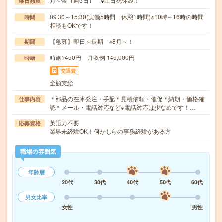
月～金（週5日） ※土日祝休み！
曜日頻度
09:30～15:30(実働5時間 休憩1時間)※10時～16時の時間
時間
相談もOKです！
【急募】即日～長期 ※8月～！
期間
時給1450円 月収例 145,000円
時給
交通費
全額支給
＊部品の在庫発注・手配＊見積依頼・催促＊納期・価格確
仕事内容
認＊メール・電話対応など※電話対応は少なめです！…
英語力不要
応募資格
業界未経験OK！何かしらの事務経験がある方
職場の雰囲気
年齢層
20代
30代
40代
50代
60代
男女比率
女性
男性