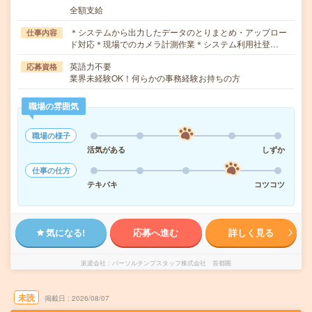
全額支給
＊システムから出力したデータのとりまとめ・アップロー
仕事内容
ド対応＊現場でのカメラ計測作業＊システム利用社登…
英語力不要
応募資格
業界未経験OK！何らかの事務経験お持ちの方
職場の雰囲気
職場の様子
活気がある
しずか
仕事の仕方
テキパキ
コツコツ
気になる!
応募へ進む
詳しく見る
派遣会社
パーソルテンプスタッフ株式会社 首都圏
未読
掲載日
2026/08/07