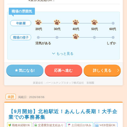
職場の雰囲気
年齢層
20代
30代
40代
50代
60代
職場の様子
活気がある
しずか
もっと見る
気になる!
応募へ進む
詳しく見る
派遣会社
パーソルテンプスタッフ株式会社 首都圏
未読
掲載日
2026/08/06
【9月開始】北柏駅近！あんしん長期！大手企
業での事務募集
職種未経験OK
交通費別途支給あり
土日祝日が休み
WEB登録OK