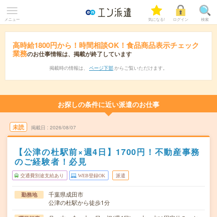
メニュー
気になる!
ログイン
検索
高時給1800円から！時間相談OK！食品商品表示チェック
業務
のお仕事情報は、掲載が終了しています
掲載時の情報は、
ページ下部
からご覧いただけます。
お探しの条件に近い派遣のお仕事
未読
掲載日
2026/08/07
【公津の杜駅前×週4日】1700円！不動産事務
のご経験者！必見
交通費別途支給あり
WEB登録OK
派遣
千葉県成田市
勤務地
公津の杜駅から徒歩1分