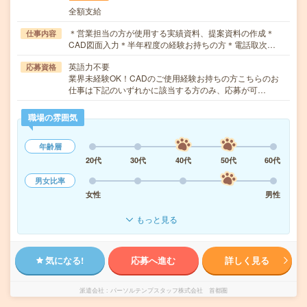
全額支給
＊営業担当の方が使用する実績資料、提案資料の作成＊
仕事内容
CAD図面入力＊半年程度の経験お持ちの方＊電話取次…
英語力不要
応募資格
業界未経験OK！CADのご使用経験お持ちの方こちらのお
仕事は下記のいずれかに該当する方のみ、応募が可…
職場の雰囲気
年齢層
20代
30代
40代
50代
60代
男女比率
女性
男性
もっと見る
気になる!
応募へ進む
詳しく見る
派遣会社
パーソルテンプスタッフ株式会社 首都圏