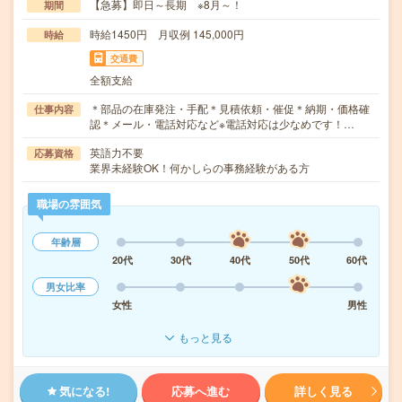
【急募】即日～長期 ※8月～！
期間
時給1450円 月収例 145,000円
時給
交通費
全額支給
＊部品の在庫発注・手配＊見積依頼・催促＊納期・価格確
仕事内容
認＊メール・電話対応など※電話対応は少なめです！…
英語力不要
応募資格
業界未経験OK！何かしらの事務経験がある方
職場の雰囲気
年齢層
20代
30代
40代
50代
60代
男女比率
女性
男性
もっと見る
気になる!
応募へ進む
詳しく見る