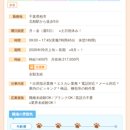
派遣
千葉県柏市
勤務地
北柏駅から徒歩5分
月～金（週5日） ※土日祝休み！
曜日頻度
09:00～17:45(実働7時間45分 休憩1時間)
時間
2026年09月上旬～長期 ※9月～！
期間
時給1400円 月収例 217,000円
時給
交通費
全額支給
＊出荷指示業務＊エスカレ業務＊電話対応＊メール対応＊
仕事内容
庫内のピッキング＊検品、梱包等の軽作業
職種未経験OK / ブランクOK / 英語力不要
応募資格
※業界未経験OK！
職場の雰囲気
年齢層