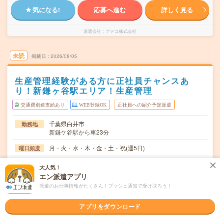
気になる!
応募へ進む
詳しく見る
派遣会社
アデコ株式会社
未読
掲載日
2026/08/05
生産管理経験がある方に正社員チャンスあ
り！新鎌ヶ谷駅エリア！生産管理
交通費別途支給あり
WEB登録OK
正社員への紹介予定派遣
千葉県白井市
勤務地
新鎌ケ谷駅から車23分
月・火・水・木・金・土・祝(週5日)
曜日頻度
09:00～18:00(実働8時間 休憩1時間)
時間
大人気！
エン派遣アプリ
【急募】即日～長期 ※即日～！
期間
派遣のお仕事情報がたくさん！プッシュ通知で受け取ろう！
時給1500円
時給
アプリをダウンロード
交通費