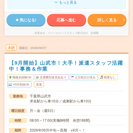
もっと見る
気になる!
応募へ進む
詳しく見る
派遣会社
パーソルテンプスタッフ株式会社 首都圏
未読
掲載日
2026/08/07
【9月開始】山武市！大手！派遣スタッフ活躍
中！事務＆作業
職種未経験OK
交通費別途支給あり
土日祝日が休み
残業なし
WEB登録OK
派遣
千葉県山武市
勤務地
求名駅から車10分／成東駅から車10分
月～金（週5日）
曜日頻度
08:00～17:00(実働8時間 休憩1時間)
時間
2026年09月中旬～長期 ※9月～！
期間