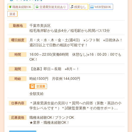
職種未経験OK
交通費別途支給あり
残業なし
WEB登録OK
派遣
千葉市美浜区
勤務地
稲毛海岸駅から徒歩4分／稲毛駅から民間バス13分
月・火・水・木・金・土(週4日) ※シフト制 ※日祝休み！
曜日頻度
週2日以上で日数の相談が可能です！
16:00～22:00(実働6時間 休憩なし)※16：00-20：00でも
時間
OK！
【急募】即日～長期 ※8月～！
期間
時給1500円 月収例 144,000円
時給
交通費
全額支給
＊講座受講生徒の見回り＊質問への回答（算数・英語の小
仕事内容
学生レベルです＊）＊試験監督業務＊その他サポート…
職種未経験OK / ブランクOK
応募資格
★業界・職種未経験OK！