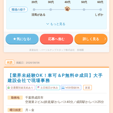
20代
30代
40代
50代
60代
職場の様子
活気がある
しずか
もっと見る
気になる!
応募へ進む
詳しく見る
派遣会社
パーソルテンプスタッフ株式会社 首都圏
未読
掲載日
2026/08/06
【業界未経験OK！車可＆P無料＠成田】大手
建設会社で現場事務
交通費別途支給あり
土日祝日が休み
WEB登録OK
派遣
千葉県成田市
勤務地
空港第２ビル(鉄道)駅からバス40分／成田駅からバス25分
月～金
曜日頻度