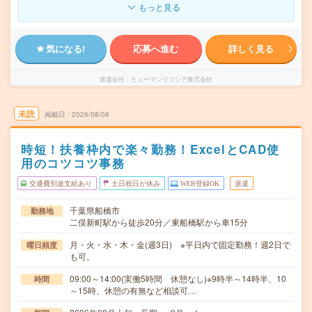
もっと見る
気になる!
応募へ進む
詳しく見る
派遣会社
ヒューマンリソシア株式会社
未読
掲載日
2026/08/06
時短！扶養枠内で楽々勤務！ExcelとCAD使
用のコツコツ事務
交通費別途支給あり
土日祝日が休み
WEB登録OK
派遣
千葉県船橋市
勤務地
二俣新町駅から徒歩20分／東船橋駅から車15分
月・火・水・木・金(週3日) ※平日内で固定勤務！週2日で
曜日頻度
も可。
09:00～14:00(実働5時間 休憩なし)※9時半～14時半、10
時間
～15時、休憩の有無など相談可…