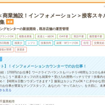
円＊＜商業施設！インフォメーション＞接客スキ
集
派遣
ングセンターの新規開発，既存店舗の運営管理
ブランクOK
複数名募集
友達と一緒OK
OA不要
英語不要
履歴書不要
5日勤務
残業少
シフト
扶養控内
副業・WワークOK
住宅
交費支給
職場が禁煙
派遣多
！
ート】！インフォメーションカウンターでのお仕事！
時給：1700円のお仕事】ワークライフバランスもバッチリ○時間もココロも余
たらこう＊派遣スタッフの方も就業中＊受け入れ態勢バッチリです！扶養内も
め！【時間＆日数ソウダンできます＊】服装はカジュアルOK＊にぎやかな雰
のお仕事が豊富なテンプスタッフ。あなたの「やってみたい」を大切に、未
きを見る
千葉県柏市