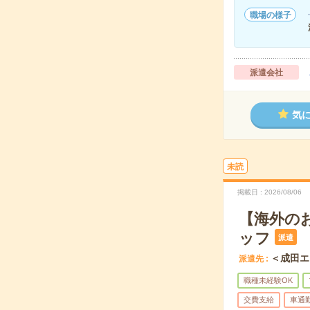
職場の様子
派遣会社
気
未読
掲載日
2026/08/06
【海外の
ッフ
派遣
＜成田エ
派遣先
職種未経験OK
交費支給
車通