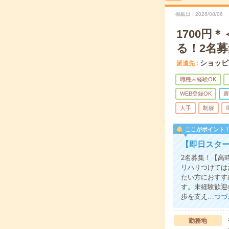
掲載日
2026/08/06
1700
る！2名募
ショッピ
派遣先
職種未経験OK
WEB登録OK
週
大手
制服
ここがポイント
【即日スタ
2名募集！【高
リハリつけては
たい方におすす
す。未経験歓迎
歩を支え…
つづ
勤務地