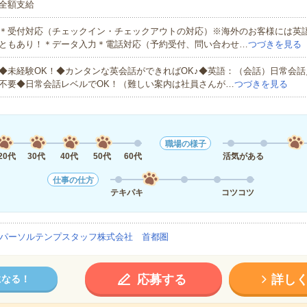
全額支給
＊受付対応（チェックイン・チェックアウトの対応）※海外のお客様には英
ともあり！＊データ入力＊電話対応（予約受付、問い合わせ…
つづきを見る
◆未経験OK！◆カンタンな英会話ができればOK♪◆英語：（会話）日常会
不要◆日常会話レベルでOK！（難しい案内は社員さんが…
つづきを見る
職場の様子
20代
30代
40代
50代
60代
活気がある
仕事の仕方
テキパキ
コツコツ
パーソルテンプスタッフ株式会社 首都圏
応募する
詳し
になる！