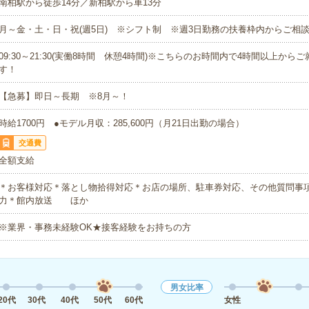
南柏駅から徒歩14分／新柏駅から車13分
月～金・土・日・祝(週5日) ※シフト制 ※週3日勤務の扶養枠内からご相
09:30～21:30(実働8時間 休憩4時間)※こちらのお時間内で4時間以上から
す！
【急募】即日～長期 ※8月～！
時給1700円 ●モデル月収：285,600円（月21日出勤の場合）
交通費
全額支給
＊お客様対応＊落とし物拾得対応＊お店の場所、駐車券対応、その他質問事
力＊館内放送 ほか
※業界・事務未経験OK★接客経験をお持ちの方
男女比率
20代
30代
40代
50代
60代
女性