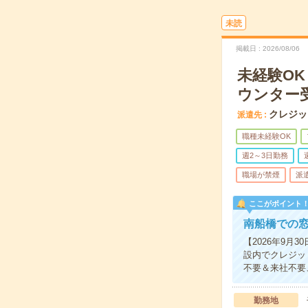
未読
掲載日
2026/08/06
未経験O
ウンター
クレジッ
派遣先
職種未経験OK
週2～3日勤務
職場が禁煙
派
ここがポイント
南船橋での
【2026年9月
設内でクレジッ
不要＆来社不要
勤務地