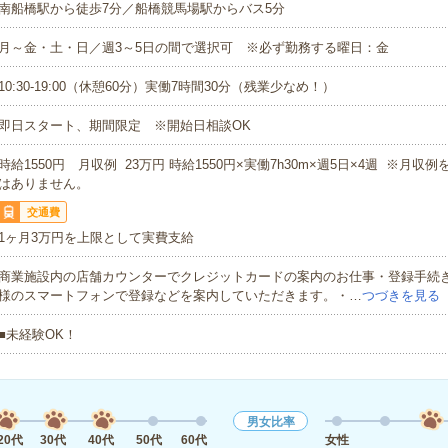
南船橋駅から徒歩7分／船橋競馬場駅からバス5分
月～金・土・日／週3～5日の間で選択可 ※必ず勤務する曜日：金
10:30-19:00（休憩60分）実働7時間30分（残業少なめ！）
即日スタート、期間限定 ※開始日相談OK
時給1550円 月収例 23万円 時給1550円×実働7h30m×週5日×4週 ※月収
はありません。
交通費
1ヶ月3万円を上限として実費支給
商業施設内の店舗カウンターでクレジットカードの案内のお仕事・登録手続
様のスマートフォンで登録などを案内していただきます。・…
つづきを見る
■未経験OK！
男女比率
20代
30代
40代
50代
60代
女性