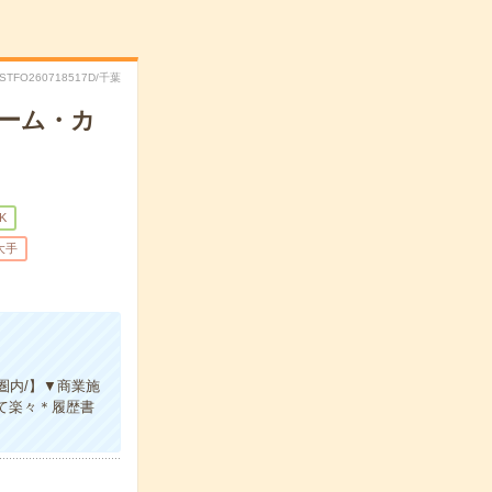
RSTFO260718517D/千葉
ーム・カ
K
大手
圏内/】▼商業施
て楽々＊履歴書