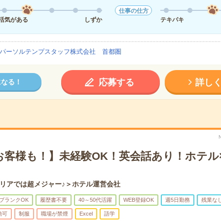
仕事の仕方
活気がある
しずか
テキパキ
パーソルテンプスタッフ株式会社 首都圏
応募する
詳し
になる！
お客様も！】未経験OK！英会話あり！ホテル
リアでは超メジャー♪＞ホテル運営会社
ブランクOK
履歴書不要
40～50代活躍
WEB登録OK
週5日勤務
残業な
勤可
制服
職場が禁煙
Excel
語学