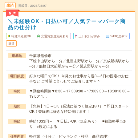
未読
掲載日
2026/08/07
NEW
＼未経験OK・日払い可／人気テーマパーク商
品の仕分け
職種未経験OK
交通費別途支給あり
土日祝日が休み
WEB登録OK
派遣
千葉県船橋市
勤務地
下総中山駅から---分／北習志野駅から---分／京成船橋駅から-
--分／船橋日大前駅から---分／習志野駅から---分
好きな曜日でOK！ 単発のお仕事から週3～5日の固定のお仕
曜日頻度
事など ご希望に合わせてご紹介します＾＾
▼勤務時間例▼8:30～17:309:00～17:009:00～18:0010:00～
時間
19:0011…
【急募】1日～OK（業法に基づく規定あり）＊即日スタート
期間
OK！登録後は好きな時に働けます！
時給1333円～ ▼日払いOK（規定あり） ■初勤務手当あ
時給
り ※規定による
軽作業（仕分け・ピッキング・検品、商品管理）
仕事内容