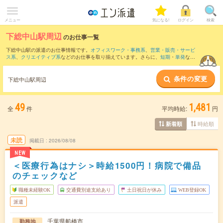
メニュー
気になる!
ログイン
検索
下総中山駅周辺
のお仕事一覧
下総中山駅の派遣のお仕事情報です。
オフィスワーク・事務系
、
営業・販売・サービ
ス系
、
クリエイティブ系
などのお仕事を取り揃えています。さらに、
短期
・
単発
など
の期間や、
職種未経験OK
などのこだわり条件で絞り込んでいただけます。
条件の変更
また、
海浜幕張駅
・
東陽町駅
・
錦糸町駅
・
幕張本郷駅
・
船橋駅
など近隣駅のお仕事も
下総中山駅周辺
ご確認いただけます。
49
1,481
全
件
平均時給:
円
時給順
新着順
未読
掲載日
2026/08/08
NEW
＜医療行為はナシ＞時給1500円！病院で備品
のチェックなど
職種未経験OK
交通費別途支給あり
土日祝日が休み
WEB登録OK
派遣
千葉県船橋市
勤務地