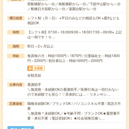
西船橋駅から---分／南船橋駅から---分／下総中山駅から---分
／船橋日大前駅から---分／薬園台駅から---分
シフト制（月～日） ※平日のみなどの相談もOK ※週3なども
曜日頻度
相談OK
【シフト例】07:00～16:0009:00～18:0017:00～09:00※ 上記
時間
は一例です！そ…
即日～2ヶ月以上
期間
無資格の方：時給1500円～1875円 / 介護福祉士：時給1800
時給
円～2250円 / 初任者以上：時給1600円～2000円
交通費
全額支給
看護助手
仕事内容
＼無資格・未経験OKの看護助手／医療行為は一切行わない
ので未経験でも安心！▽具体的には…・リネンやシ…
職種未経験OK / ブランクOK / パソコンスキル不要 / 英語力不
応募資格
要
＼無資格＊未経験OK／★年齢不問・ブランクOK★履歴書不
要・来社不要（電話登録OK）★社会保険完備＼…