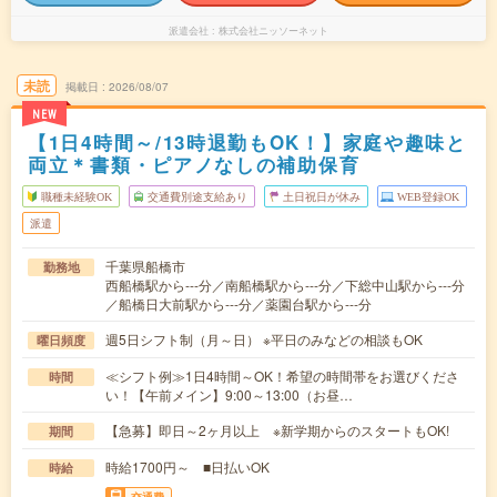
派遣会社
株式会社ニッソーネット
未読
掲載日
2026/08/07
NEW
【1日4時間～/13時退勤もOK！】家庭や趣味と
両立＊書類・ピアノなしの補助保育
職種未経験OK
交通費別途支給あり
土日祝日が休み
WEB登録OK
派遣
千葉県船橋市
勤務地
西船橋駅から---分／南船橋駅から---分／下総中山駅から---分
／船橋日大前駅から---分／薬園台駅から---分
週5日シフト制（月～日） ※平日のみなどの相談もOK
曜日頻度
≪シフト例≫1日4時間～OK！希望の時間帯をお選びくださ
時間
い！【午前メイン】9:00～13:00（お昼…
【急募】即日～2ヶ月以上 ※新学期からのスタートもOK!
期間
時給1700円～ ■日払いOK
時給