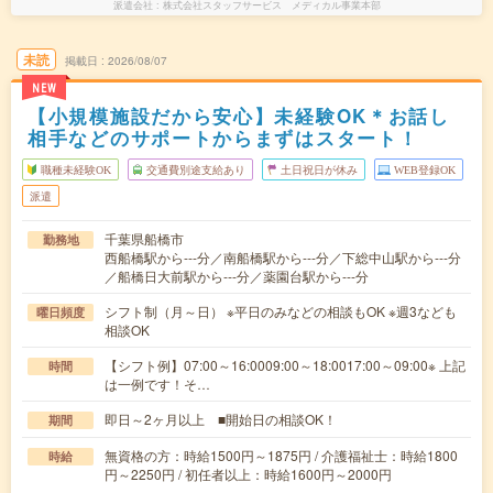
派遣会社
株式会社スタッフサービス メディカル事業本部
未読
掲載日
2026/08/07
NEW
【小規模施設だから安心】未経験OK＊お話し
相手などのサポートからまずはスタート！
職種未経験OK
交通費別途支給あり
土日祝日が休み
WEB登録OK
派遣
千葉県船橋市
勤務地
西船橋駅から---分／南船橋駅から---分／下総中山駅から---分
／船橋日大前駅から---分／薬園台駅から---分
シフト制（月～日） ※平日のみなどの相談もOK ※週3なども
曜日頻度
相談OK
【シフト例】07:00～16:0009:00～18:0017:00～09:00※ 上記
時間
は一例です！そ…
即日～2ヶ月以上 ■開始日の相談OK！
期間
無資格の方：時給1500円～1875円 / 介護福祉士：時給1800
時給
円～2250円 / 初任者以上：時給1600円～2000円