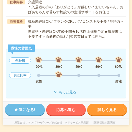
介護関連
仕事内容
＊入居者の方の「ありがとう」が嬉しい＊おじいちゃん、お
ばあちゃんが暮らす施設での生活サポートをお任せ…
職種未経験OK / ブランクOK / パソコンスキル不要 / 英語力不
応募資格
要
無資格・未経験OK年齢不問★10名以上採用予定★履歴書は
不要です▽応募後の流れ1)翌営業日までに担当…
職場の雰囲気
年齢層
20代
30代
40代
50代
60代
男女比率
女性
男性
もっと見る
気になる!
応募へ進む
詳しく見る
派遣会社
マンパワーグループ株式会社 ケアサービス事業部 （医療福祉介護関連）