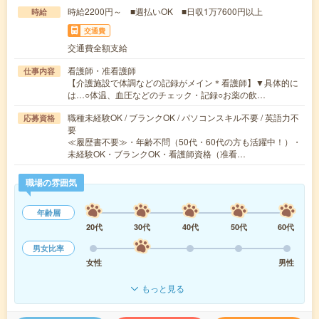
時給2200円～ ■週払いOK ■日収1万7600円以上
時給
交通費
交通費全額支給
看護師・准看護師
仕事内容
【介護施設で体調などの記録がメイン＊看護師】▼具体的に
は…○体温、血圧などのチェック・記録○お薬の飲…
職種未経験OK / ブランクOK / パソコンスキル不要 / 英語力不
応募資格
要
≪履歴書不要≫・年齢不問（50代・60代の方も活躍中！）・
未経験OK・ブランクOK・看護師資格（准看…
職場の雰囲気
年齢層
20代
30代
40代
50代
60代
男女比率
女性
男性
もっと見る