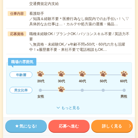
交通費規定内支給
看護助手
仕事内容
／知識＆経験不要＊医療行為なし病院内でのお手伝い！＼▽
具体的なお仕事は…・カルテや処方薬の運搬・備品…
職種未経験OK / ブランクOK / パソコンスキル不要 / 英語力不
応募資格
要
＼無資格・未経験OK／※年齢不問※50代・60代の方も活躍
中！※履歴書不要・来社不要で電話相談もOK…
職場の雰囲気
年齢層
20代
30代
40代
50代
60代
男女比率
女性
男性
もっと見る
気になる!
応募へ進む
詳しく見る