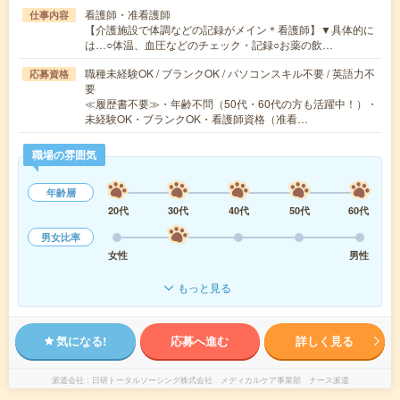
看護師・准看護師
仕事内容
【介護施設で体調などの記録がメイン＊看護師】▼具体的に
は…○体温、血圧などのチェック・記録○お薬の飲…
職種未経験OK / ブランクOK / パソコンスキル不要 / 英語力不
応募資格
要
≪履歴書不要≫・年齢不問（50代・60代の方も活躍中！）・
未経験OK・ブランクOK・看護師資格（准看…
職場の雰囲気
年齢層
20代
30代
40代
50代
60代
男女比率
女性
男性
もっと見る
気になる!
応募へ進む
詳しく見る
派遣会社
日研トータルソーシング株式会社 メディカルケア事業部 ナース派遣