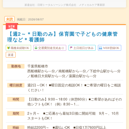
派遣会社
日研トータルソーシング株式会社 メディカルケア事業部
未読
掲載日
2026/08/07
NEW
【週2～＊日勤のみ】保育園で子どもの健康管
理など＊看護師
職種未経験OK
交通費別途支給あり
土日祝日が休み
WEB登録OK
派遣
千葉県船橋市
勤務地
西船橋駅から---分／南船橋駅から---分／下総中山駅から---分
／船橋日大前駅から---分／薬園台駅から---分
週2日～OK！ ■曜日固定の相談OK！ ■ご希望の曜日をご相談
曜日頻度
ください！
【日勤のみ】9:00～18:00（休憩60分）■ご希望があればその
時間
他シフトもOK！（例）8:30～1…
2ヶ月～ ■ご応募から最短3日後に開始可能 9月～、10月
期間
スタートもOK！
時給2200円～ ■週払いOK ■日収1万7600円以上
時給