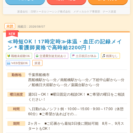
派遣会社
日研トータルソーシング株式会社 メディカルケア事業部 ナース派遣
未読
掲載日
2026/08/07
NEW
≪時短OK！17時定時≫体温・血圧の記録メイ
ン＊看護師資格で高時給2200円！
職種未経験OK
交通費別途支給あり
土日祝日が休み
残業なし
WEB登録OK
派遣
千葉県船橋市
勤務地
西船橋駅から---分／南船橋駅から---分／下総中山駅から---分
／船橋日大前駅から---分／薬園台駅から---分
週3日～OK！ ■曜日固定の相談OK！ ■ご希望の曜日をご相談
曜日頻度
ください！
＼日勤のみ／シフト例・10:00～15:00・9:00～17:00（休憩
時間
60分）■ご希望があればその…
2ヶ月～ ■ご応募から最短3日後に開始可能 8月～、9月ス
期間
タートもOK！