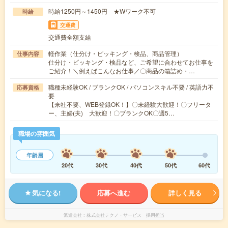
時給1250円～1450円 ★Wワーク不可
時給
交通費
交通費全額支給
軽作業（仕分け・ピッキング・検品、商品管理）
仕事内容
仕分け・ピッキング・検品など、ご希望に合わせてお仕事を
ご紹介！＼例えばこんなお仕事／〇商品の箱詰め・…
職種未経験OK / ブランクOK / パソコンスキル不要 / 英語力不
応募資格
要
【来社不要、WEB登録OK！】〇未経験大歓迎！〇フリータ
ー、主婦(夫) 大歓迎！〇ブランクOK〇週5…
職場の雰囲気
年齢層
20代
30代
40代
50代
60代
気になる!
応募へ進む
詳しく見る
派遣会社
株式会社テクノ・サービス 採用担当