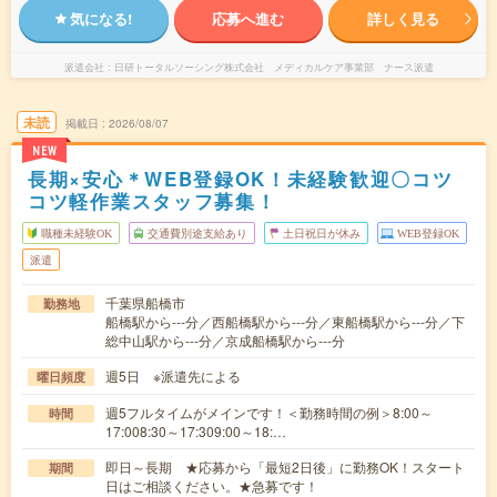
気になる!
応募へ進む
詳しく見る
派遣会社
日研トータルソーシング株式会社 メディカルケア事業部 ナース派遣
未読
掲載日
2026/08/07
NEW
長期×安心＊WEB登録OK！未経験歓迎〇コツ
コツ軽作業スタッフ募集！
職種未経験OK
交通費別途支給あり
土日祝日が休み
WEB登録OK
派遣
千葉県船橋市
勤務地
船橋駅から---分／西船橋駅から---分／東船橋駅から---分／下
総中山駅から---分／京成船橋駅から---分
週5日 ※派遣先による
曜日頻度
週5フルタイムがメインです！＜勤務時間の例＞8:00～
時間
17:008:30～17:309:00～18:…
即日～長期 ★応募から「最短2日後」に勤務OK！スタート
期間
日はご相談ください。★急募です！