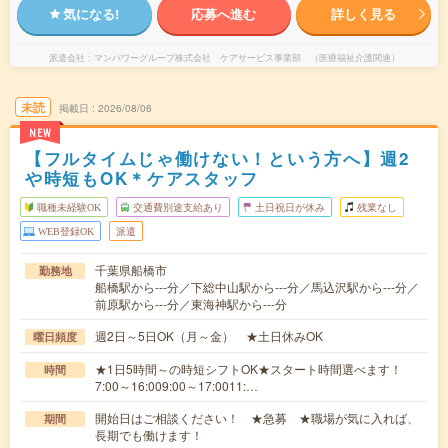
気になる!
応募へ進む
詳しく見る
派遣会社
マンパワーグループ株式会社 ケアサービス事業部 （医療福祉介護関連）
未読
掲載日
2026/08/06
NEW
【フルタイムじゃ働けない！という方へ】週2
や時短もOK＊ケアスタッフ
職種未経験OK
交通費別途支給あり
土日祝日が休み
残業なし
WEB登録OK
派遣
千葉県船橋市
勤務地
船橋駅から---分／下総中山駅から---分／馬込沢駅から---分／
前原駅から---分／東海神駅から---分
週2日～5日OK（月～金） ★土日休みOK
曜日頻度
★1日5時間～の時短シフトOK★スタート時間選べます！
時間
7:00～16:009:00～17:0011:…
開始日はご相談ください！ ★急募 ★職場が気に入れば、
期間
長期でも働けます！