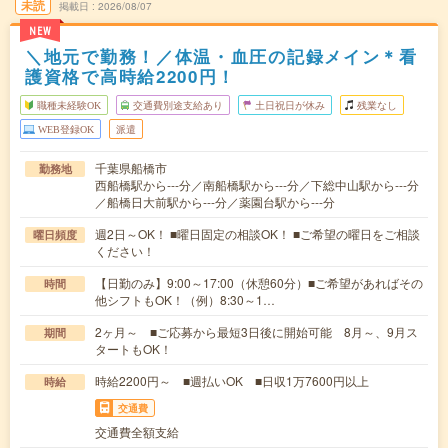
未読
掲載日
2026/08/07
NEW
＼地元で勤務！／体温・血圧の記録メイン＊看
護資格で高時給2200円！
職種未経験OK
交通費別途支給あり
土日祝日が休み
残業なし
WEB登録OK
派遣
千葉県船橋市
勤務地
西船橋駅から---分／南船橋駅から---分／下総中山駅から---分
／船橋日大前駅から---分／薬園台駅から---分
週2日～OK！ ■曜日固定の相談OK！ ■ご希望の曜日をご相談
曜日頻度
ください！
【日勤のみ】9:00～17:00（休憩60分）■ご希望があればその
時間
他シフトもOK！（例）8:30～1…
2ヶ月～ ■ご応募から最短3日後に開始可能 8月～、9月ス
期間
タートもOK！
時給2200円～ ■週払いOK ■日収1万7600円以上
時給
交通費
交通費全額支給