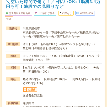
＼空いた時間で働く！／日払いOK×1勤務3.4万
円も可！施設での見回りなど
交通費別途支給あり
土日祝日が休み
残業なし
WEB登録OK
派遣
千葉県船橋市
勤務地
京成船橋駅から---分／下総中山駅から---分／船橋競馬場駅か
ら---分／塚田駅から---分／滝不動駅から---分
週2日（週1日も相談OK！） ※希望のシフトを毎月提出（日
曜日頻度
数と曜日の組み合わせや固定も可）
≪シフト例≫10:00～15:00（実働5時間）12:00～17:00（実
時間
働5時間）17:00～翌1…
3ヵ月までの短期 ※職場が気に入れば、長期もOK！ ★急
期間
募！即日勤務もOK！
時給1900円～ 夜勤時給2310円～ 日収3.4万円～（夜勤時
時給
給2310円×15h）
交通費
交通費全額支給
介護関連
仕事内容
＼介護施設で見守りやお手伝い／施設を利用するお年寄りの