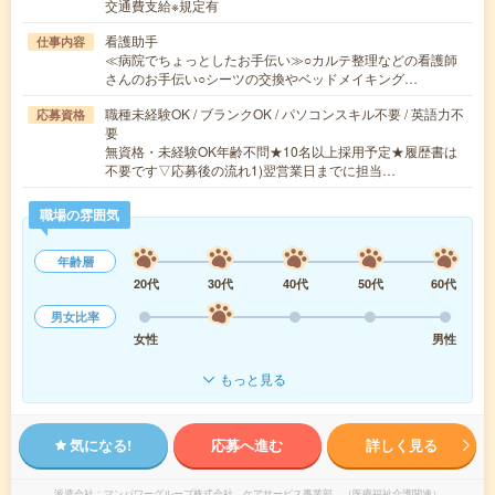
交通費支給※規定有
看護助手
仕事内容
≪病院でちょっとしたお手伝い≫○カルテ整理などの看護師
さんのお手伝い○シーツの交換やベッドメイキング…
職種未経験OK / ブランクOK / パソコンスキル不要 / 英語力不
応募資格
要
無資格・未経験OK年齢不問★10名以上採用予定★履歴書は
不要です▽応募後の流れ1)翌営業日までに担当…
職場の雰囲気
年齢層
20代
30代
40代
50代
60代
男女比率
女性
男性
もっと見る
気になる!
応募へ進む
詳しく見る
派遣会社
マンパワーグループ株式会社 ケアサービス事業部 （医療福祉介護関連）