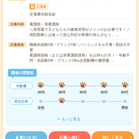
交通費
交通費全額支給
看護師・准看護師
仕事内容
＼保育園で子どもたちの健康管理がメインのお仕事です！／
病院勤務とは違って急な対応や医療行為も少なく、…
職種未経験OK / ブランクOK / パソコンスキル不要 / 英語力不
応募資格
要
看護師資格（または准看護師資格）をお持ちの方！・年齢不
問・未経験OK・ブランクOK※志望動機や履歴書…
職場の雰囲気
年齢層
20代
30代
40代
50代
60代
男女比率
女性
男性
もっと見る
気になる!
応募へ進む
詳しく見る