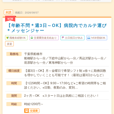
未読
掲載日
2026/08/07
NEW
【年齢不問＊週3日～OK】病院内でカルテ運び
＊メッセンジャー
職種未経験OK
交通費別途支給あり
土日祝日が休み
WEB登録OK
派遣
千葉県船橋市
勤務地
船橋駅から---分／下総中山駅から---分／馬込沢駅から---分／
前原駅から---分／東海神駅から---分
【週3日～OK】月～金曜日で希望シフト制 ※徐々に勤務回数
曜日頻度
を増やしていくことも可能です！（最初は週3日からなど）
【1日5時間～OK】9:00～17:00など※ご希望の時間帯をご相
時間
談ください。※日勤、夜勤のみ、変則…
2ヶ月～OK ※スタート日はお気軽にご相談ください！
期間
時給1200円～
時給
交通費