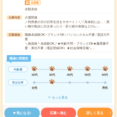
交通費
全額支給
介護関連
仕事内容
／利用者の方の日常生活をサポート！＼▽具体的には…・買
い物や散歩に付き添ったり・折り紙や体操などのレ…
職種未経験OK / ブランクOK / パソコンスキル不要 / 英語力不
応募資格
要
＼無資格＊未経験OK／★年齢不問・ブランクOK★履歴書不
要・来社不要（電話登録OK）★社会保険完備＼…
職場の雰囲気
年齢層
20代
30代
40代
50代
60代
男女比率
女性
男性
もっと見る
気になる!
応募へ進む
詳しく見る