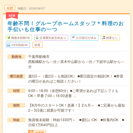
未読
掲載日
2026/08/07
NEW
年齢不問！グループホームスタッフ＊料理のお
手伝いも仕事の一つ
職種未経験OK
交通費別途支給あり
土日祝日が休み
残業なし
WEB登録OK
派遣
千葉県船橋市
勤務地
西船橋駅から---分／原木中山駅から---分／下総中山駅から---
分
週3日～（週2日～も相談OK） ■曜日固定の相談OK！ ■希望
曜日頻度
の曜日があればご相談ください！
9:00～18:00（休憩60分）■ご希望があれば下記シフトも
時間
OK！早番 7:00～16:00遅番 …
【8月中のスタートOK！急募！】2カ月～ ■ご応募から最短
期間
2～3日後に就業が可能です！
無資格未経験：時給1330円～ ■週払いOK ■扶養内OK ■
時給
日収1万640円以上
交通費