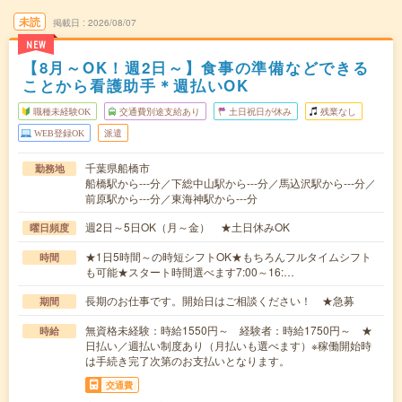
未読
掲載日
2026/08/07
NEW
【8月～OK！週2日～】食事の準備などできる
ことから看護助手＊週払いOK
職種未経験OK
交通費別途支給あり
土日祝日が休み
残業なし
WEB登録OK
派遣
千葉県船橋市
勤務地
船橋駅から---分／下総中山駅から---分／馬込沢駅から---分／
前原駅から---分／東海神駅から---分
週2日～5日OK（月～金） ★土日休みOK
曜日頻度
★1日5時間～の時短シフトOK★もちろんフルタイムシフト
時間
も可能★スタート時間選べます7:00～16:…
長期のお仕事です。開始日はご相談ください！ ★急募
期間
無資格未経験：時給1550円～ 経験者：時給1750円～ ★
時給
日払い／週払い制度あり（月払いも選べます）※稼働開始時
は手続き完了次第のお支払いとなります。
交通費