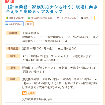
NEW
【計画業務・家族対応ナシも叶う】現場に向き
合える＊高齢者ケアスタッフ
職種未経験OK
交通費別途支給あり
土日祝日が休み
残業なし
WEB登録OK
派遣
千葉県船橋市
勤務地
船橋駅から---分／下総中山駅から---分／馬込沢駅から---分／
前原駅から---分／東海神駅から---分
週2日～5日OK（月～金） ★土日休みOK
曜日頻度
★1日5時間～の時短シフトOK★スタート時間選べます！
時間
7:00～16:009:00～17:0011:…
開始日はご相談ください！ ★急募 ★職場が気に入れば、
期間
長期でも働けます！
無資格未経験：時給1550円～ 経験者：時給1750円～ ★
時給
日払い／週払い制度あり（月払いも選べます）※稼働開始時
は手続き完了次第のお支払いとなります。
交通費
交通費全額支給※規定有