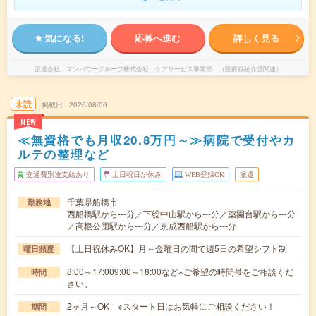
気になる!
応募へ進む
詳しく見る
派遣会社
マンパワーグループ株式会社 ケアサービス事業部 （医療福祉介護関連）
未読
掲載日
2026/08/06
NEW
≪無資格でも月収20.8万円～≫病院で受付やカ
ルテの整理など
交通費別途支給あり
土日祝日が休み
WEB登録OK
派遣
千葉県船橋市
勤務地
西船橋駅から---分／下総中山駅から---分／薬園台駅から---分
／高根公団駅から---分／京成西船駅から---分
【土日祝休みOK】月～金曜日の間で週5日の希望シフト制
曜日頻度
8:00～17:009:00～18:00など※ご希望の時間帯をご相談くだ
時間
さい。
2ヶ月～OK ※スタート日はお気軽にご相談ください！
期間