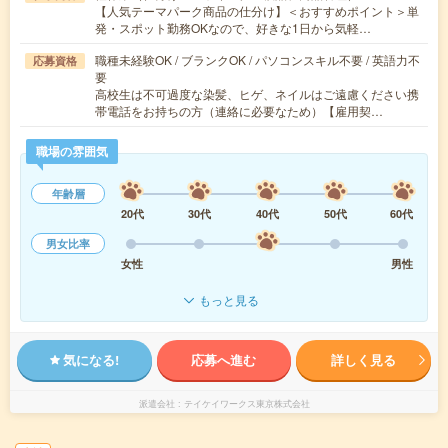
【人気テーマパーク商品の仕分け】＜おすすめポイント＞単
発・スポット勤務OKなので、好きな1日から気軽…
職種未経験OK / ブランクOK / パソコンスキル不要 / 英語力不
応募資格
要
高校生は不可過度な染髪、ヒゲ、ネイルはご遠慮ください携
帯電話をお持ちの方（連絡に必要なため）【雇用契…
職場の雰囲気
年齢層
20代
30代
40代
50代
60代
男女比率
女性
男性
もっと見る
気になる!
応募へ進む
詳しく見る
派遣会社
テイケイワークス東京株式会社