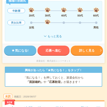
職場の雰囲気
年齢層
20代
30代
40代
50代
60代
男女比率
女性
男性
もっと見る
気になる!
応募へ進む
詳しく見る
派遣会社
株式会社ニッソーネット
興味があったら「★気になる！」をタップ！
「気になる！」を押しておくと、派遣会社から
「面談確約」
や
「応募歓迎」
が届きます！
未読
掲載日
2026/08/07
NEW