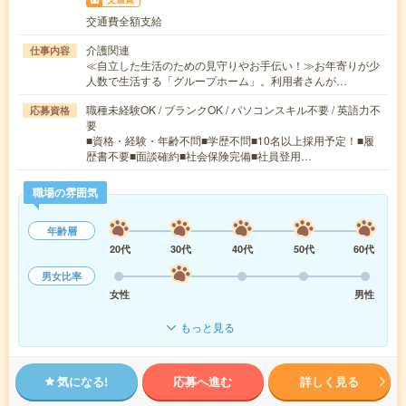
交通費全額支給
介護関連
仕事内容
≪自立した生活のための見守りやお手伝い！≫お年寄りが少
人数で生活する「グループホーム」。利用者さんが…
職種未経験OK / ブランクOK / パソコンスキル不要 / 英語力不
応募資格
要
■資格・経験・年齢不問■学歴不問■10名以上採用予定！■履
歴書不要■面談確約■社会保険完備■社員登用…
職場の雰囲気
年齢層
20代
30代
40代
50代
60代
男女比率
女性
男性
もっと見る
気になる!
応募へ進む
詳しく見る