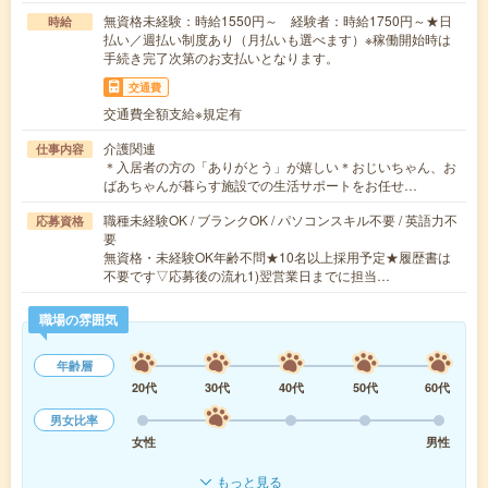
無資格未経験：時給1550円～ 経験者：時給1750円～★日
時給
払い／週払い制度あり（月払いも選べます）※稼働開始時は
手続き完了次第のお支払いとなります。
交通費
交通費全額支給※規定有
介護関連
仕事内容
＊入居者の方の「ありがとう」が嬉しい＊おじいちゃん、お
ばあちゃんが暮らす施設での生活サポートをお任せ…
職種未経験OK / ブランクOK / パソコンスキル不要 / 英語力不
応募資格
要
無資格・未経験OK年齢不問★10名以上採用予定★履歴書は
不要です▽応募後の流れ1)翌営業日までに担当…
職場の雰囲気
年齢層
20代
30代
40代
50代
60代
男女比率
女性
男性
もっと見る