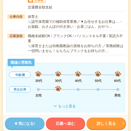
交通費
交通費全額支給
保育士
仕事内容
＼認可保育園での補助保育業務／▼お任せするお仕事は…・
お遊戯、おさんぽの付き添い・お昼ごはん、おやつ…
職種未経験OK / ブランクOK / パソコンスキル不要 / 英語力不
応募資格
要
＼保育士または幼稚園教諭の資格をお持ちの方 ／実務経験は
一切問いません！もちろんブランクをお持ちの方…
職場の雰囲気
年齢層
20代
30代
40代
50代
60代
男女比率
女性
男性
もっと見る
気になる!
応募へ進む
詳しく見る