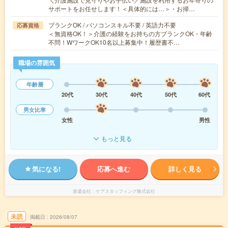
サポートをお任せします！＜具体的には…＞・お掃…
ブランクOK / パソコンスキル不要 / 英語力不要
応募資格
＜無資格OK！＞介護の経験をお持ちの方ブランクOK・年齢
不問！WワークOK10名以上募集中！履歴書不…
職場の雰囲気
年齢層
20代
30代
40代
50代
60代
男女比率
女性
男性
もっと見る
気になる!
応募へ進む
詳しく見る
派遣会社
ケアスタッフィング株式会社
未読
掲載日
2026/08/07