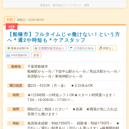
派遣会社
株式会社ニッソーネット 保育
未読
掲載日
2026/08/06
NEW
【船橋市】フルタイムじゃ働けない！という方
へ＊週2や時短も＊ケアスタッフ
職種未経験OK
交通費別途支給あり
土日祝日が休み
残業なし
WEB登録OK
派遣
千葉県船橋市
勤務地
船橋駅から---分／下総中山駅から---分／馬込沢駅から---分／
前原駅から---分／東海神駅から---分
週2日～5日OK（月～金） ★土日休みOK
曜日頻度
★1日5時間～の時短シフトOK★スタート時間選べます！
時間
7:00～16:009:00～17:0011:…
開始日はご相談ください！ ★急募 ★職場が気に入れば、
期間
長期でも働けます！
無資格未経験：時給1550円～ 経験者：時給1750円～ ★
時給
日払い／週払い制度あり（月払いも選べます）※稼働開始時