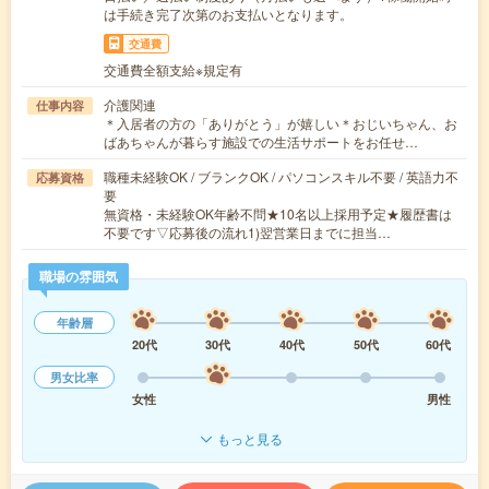
は手続き完了次第のお支払いとなります。
交通費
交通費全額支給※規定有
介護関連
仕事内容
＊入居者の方の「ありがとう」が嬉しい＊おじいちゃん、お
ばあちゃんが暮らす施設での生活サポートをお任せ…
職種未経験OK / ブランクOK / パソコンスキル不要 / 英語力不
応募資格
要
無資格・未経験OK年齢不問★10名以上採用予定★履歴書は
不要です▽応募後の流れ1)翌営業日までに担当…
職場の雰囲気
年齢層
20代
30代
40代
50代
60代
男女比率
女性
男性
もっと見る