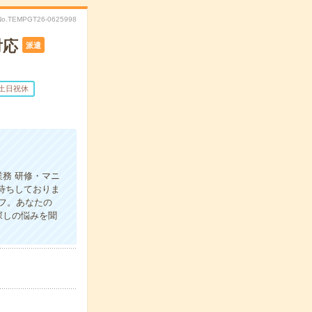
No.TEMPGT26-0625998
対応
派遣
土日祝休
務 研修・マニ
待ちしておりま
フ。あなたの
探しの悩みを聞