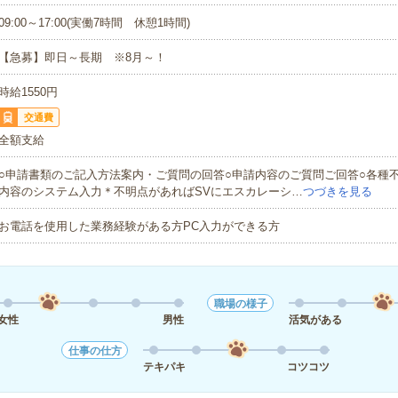
09:00～17:00(実働7時間 休憩1時間)
【急募】即日～長期 ※8月～！
時給1550円
交通費
全額支給
○申請書類のご記入方法案内・ご質問の回答○申請内容のご質問ご回答○各種
内容のシステム入力＊不明点があればSVにエスカレーシ…
つづきを見る
お電話を使用した業務経験がある方PC入力ができる方
職場の様子
女性
男性
活気がある
仕事の仕方
テキパキ
コツコツ