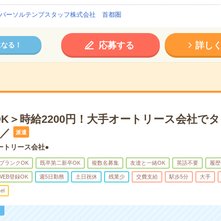
パーソルテンプスタッフ株式会社 首都圏
応募する
詳し
になる！
OK＞時給2200円！大手オートリース会社で
名／
派遣
ートリース会社●
ブランクOK
既卒第二新卒OK
複数名募集
友達と一緒OK
英語不要
履歴
WEB登録OK
週5日勤務
土日祝休
残業少
交費支給
駅歩5分
大手
el
！