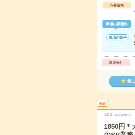
応募資格
職場の雰囲気
職場の様子
派遣会社
気
未読
掲載日
2026/08/07
1850円
のSV業務