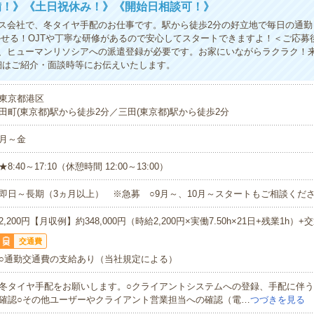
備！》《土日祝休み！》《開始日相談可！》
ス会社で、冬タイヤ手配のお仕事です。駅から徒歩2分の好立地で毎日の通勤
活かせる！OJTや丁寧な研修があるので安心してスタートできますよ！＜ご応募
、ヒューマンリソシアへの派遣登録が必要です。お家にいながらラクラク！来
細はご紹介・面談時等にお伝えいたします。
東京都港区
田町(東京都)駅から徒歩2分／三田(東京都)駅から徒歩2分
月～金
★8:40～17:10（休憩時間 12:00～13:00）
即日～長期（3ヵ月以上） ※急募 ○9月～、10月～スタートもご相談くださ
2,200円【月収例】約348,000円（時給2,200円×実働7.50h×21日+残業1h）+
交通費
○通勤交通費の支給あり（当社規定による）
冬タイヤ手配をお願いします。○クライアントシステムへの登録、手配に伴
確認○その他ユーザーやクライアント営業担当への確認（電…
つづきを見る