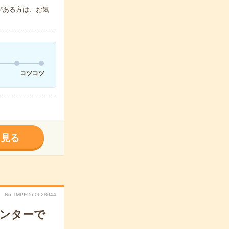
味がある方は、お気
コツコツ
く見る
No.TMPE26-0628044
センターで