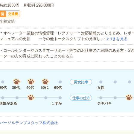
時給1850円 月収例 296,000円
交通費
全額支給
＊オペレーター業務の情報管理・レクチャー＊対応情報のとりまとめ、レポー
マニュアルの更新 ⇒その他トークスクリプトの見直し…
つづきを見る
・コールセンターやカスタマーサポート等でのお仕事のご経験のある方・SV
ーターの方の育成に関わったことのある方
男女比率
20代
30代
40代
50代
60代
女性
仕事の仕方
活気がある
しずか
テキパキ
パーソルテンプスタッフ株式会社