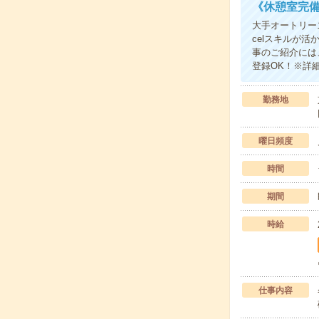
《休憩室完
大手オートリー
celスキルが
事のご紹介には
登録OK！※詳
勤務地
曜日頻度
時間
期間
時給
仕事内容