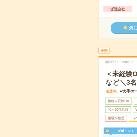
派遣会社
気
未読
掲載日
2026/08/07
＜未経験
など＼3
●大手オ
派遣先
職種未経験OK
40～50代活躍
職場が禁煙
Exc
ここがポイント