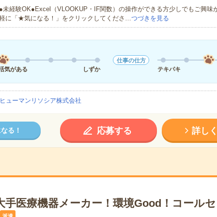
●未経験OK●Excel（VLOOKUP・IF関数）の操作ができる方少しでもご興
軽に「★気になる！」をクリックしてくださ…
つづきを見る
仕事の仕方
活気がある
しずか
テキパキ
ヒューマンリソシア株式会社
応募する
詳し
になる！
＊大手医療機器メーカー！環境Good！コール
派遣