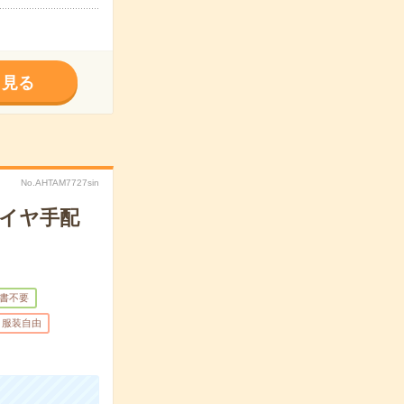
く見る
No.AHTAM7727sin
タイヤ手配
書不要
服装自由