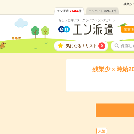
残業少
エン派遣
71454
件
エンバイト
82531
件
ちょうど良いワークライフバランスが叶う
関東版
気になる！リスト
0
保存し
残業少ｘ時給2
未読