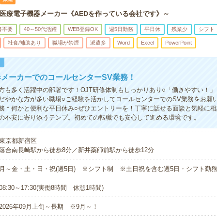
医療電子機器メーカー《AEDを作っている会社です》～
書不要
40～50代活躍
WEB登録OK
週5日勤務
平日休
残業少
シフト
社食/補助あり
職場が禁煙
派遣多
Word
Excel
PowerPoint
！
メーカーでのコールセンターSV業務！
方も多く活躍中の部署です！OJT研修体制もしっかりあり○「働きやすい！
だやかな方が多い職場○ご経験を活かしてコールセンターでのSV業務をお願
務＊何かと便利な平日休み○ぜひエントリーを！丁寧に話せる面談と気軽に相
の不安に寄り添うテンプ。初めての転職でも安心して進める環境です。
東京都新宿区
落合南長崎駅から徒歩8分／新井薬師前駅から徒歩12分
月～金・土・日・祝(週5日) ※シフト制 ※土日祝を含む週5日・シフト勤
08:30～17:30(実働8時間 休憩1時間)
2026年09月上旬～長期 ※9月～！