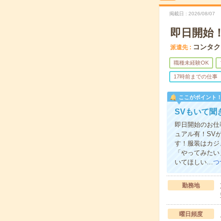
掲載日
2026/08/07
即日開始
コンタク
派遣先
職種未経験OK
17時前までの仕事
ここがポイント
SVもいて聞
即日開始のお仕
ュアル有！SV
す！服装はカジ
「やってみたい
いてほしい…
つ
勤務地
曜日頻度