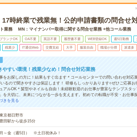
！17時終業で残業無！公的申請書類の問合せ
ト業務 MN：マイナンバー取得に関する問合せ業務 +他コール業務
ブランクOK
OA不要
英語不要
履歴書不要
WEB登録OK
週5日勤務
残業少
IT通信Web
交費支給
大手
服装自由
職場が分煙
派遣多
！
きやすい環境！残業少なめ！問合せ対応業務
事をお探しの方に！結果もすぐ出ます＊コールセンターでの問い合わせ対応業
がいるので聞きやすさは保証します！ 研修もしっかりあります○ぜひご応募お
ュアルOK＊髪型やネイルも自由！未経験歓迎のお仕事が豊富なテンプスタッ
」を大切に、未来につながる一歩を支えます。初めての転職が不安・お仕事
づきを見る
東京都日野市
豊田駅から徒歩15分
月～金（週5日） ※土日祝休み！