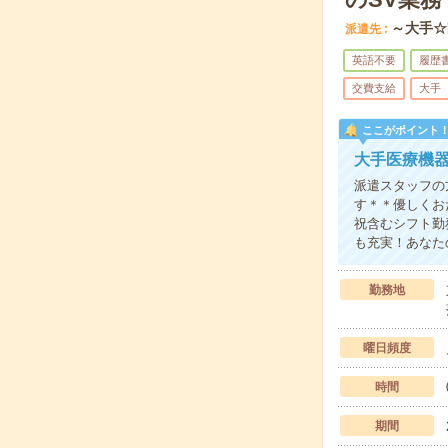
～大手☆
派遣先
英語不要
履歴
交費支給
大手
ここがポイント
大手医療機器
派遣スタッフの
す＊＊優しくお
祝含むシフト勤
も充実！あなた
勤務地
曜日頻度
時間
期間