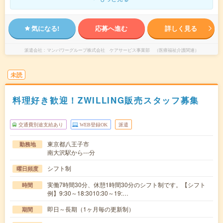
気になる!
応募へ進む
詳しく見る
派遣会社
マンパワーグループ株式会社 ケアサービス事業部 （医療福祉介護関連）
未読
料理好き歓迎！ZWILLING販売スタッフ募集
交通費別途支給あり
WEB登録OK
派遣
東京都八王子市
勤務地
南大沢駅から---分
シフト制
曜日頻度
実働7時間30分、休憩1時間30分のシフト制です。【シフト
時間
例】9:30～18:3010:30～19:…
即日～長期（1ヶ月毎の更新制）
期間