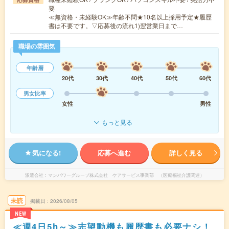
要
≪無資格・未経験OK≫年齢不問★10名以上採用予定★履歴
書は不要です。▽応募後の流れ1)翌営業日まで…
職場の雰囲気
年齢層
20代
30代
40代
50代
60代
男女比率
女性
男性
もっと見る
気になる!
応募へ進む
詳しく見る
派遣会社
マンパワーグループ株式会社 ケアサービス事業部 （医療福祉介護関連）
未読
掲載日
2026/08/05
NEW
≪週4日5h～≫志望動機も履歴書も必要ナシ！