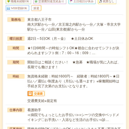
職種未経験OK
交通費別途支給あり
土日祝日が休み
残業なし
WEB登録OK
派遣
東京都八王子市
勤務地
南大沢駅から---分／京王堀之内駅から---分／大塚・帝京大学
駅から---分／山田(東京都)駅から---分
週2日～5日OK（月～金） ★土日休みOK
曜日頻度
★1日6時間～の時短シフトOK★都合に合わせてシフトが決
時間
められますシフト例：7：00～16：009：…
開始日はご相談ください！ ★急募 ★職場が気に入れば、
期間
長期でも働けます！
無資格未経験：時給1600円～ 経験者：時給1800円～★日
時給
払い／週払い制度あり（月払いも選べます）※稼働開始時は
手続き完了次第のお支払いとなります。
交通費
交通費支給※規定有
看護助手
仕事内容
≪病院でちょっとしたお手伝い≫○シーツの交換やベッドメ
イキング〇お手洗い・入浴など生活のお手伝い○診…
職種未経験OK / ブランクOK / パソコンスキル不要 / 英語力不
応募資格