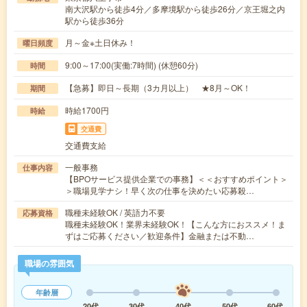
南大沢駅から徒歩4分／多摩境駅から徒歩26分／京王堀之内
駅から徒歩36分
月～金※土日休み！
曜日頻度
9:00～17:00(実働:7時間) (休憩60分)
時間
【急募】即日～長期（3カ月以上） ★8月～OK！
期間
時給1700円
時給
交通費
交通費支給
一般事務
仕事内容
【BPOサービス提供企業での事務】＜＜おすすめポイント＞
＞職場見学ナシ！早く次の仕事を決めたい応募殺…
職種未経験OK / 英語力不要
応募資格
職種未経験OK！業界未経験OK！【こんな方におススメ！ま
ずはご応募ください／歓迎条件】金融または不動…
職場の雰囲気
年齢層
20代
30代
40代
50代
60代