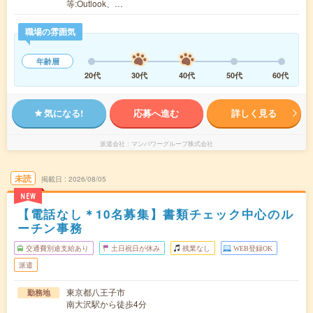
等:Outlook、…
職場の雰囲気
年齢層
20代
30代
40代
50代
60代
気になる!
応募へ進む
詳しく見る
派遣会社
マンパワーグループ株式会社
未読
掲載日
2026/08/05
NEW
【電話なし＊10名募集】書類チェック中心のル
ーチン事務
交通費別途支給あり
土日祝日が休み
残業なし
WEB登録OK
派遣
東京都八王子市
勤務地
南大沢駅から徒歩4分