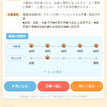
≪散歩に付き添ったり、お話し相手になったり≫「え？意外
に簡単！」と思うくらい、スグできる仕事からスタ…
職種未経験OK / ブランクOK / パソコンスキル不要 / 英語力不
応募資格
要
■資格・経験・年齢不問■学歴不問■10名以上採用予定！■履
歴書不要■面談確約■社会保険完備■社員登用…
職場の雰囲気
年齢層
20代
30代
40代
50代
60代
男女比率
女性
男性
もっと見る
気になる!
応募へ進む
詳しく見る
派遣会社
日研トータルソーシング株式会社 メディカルケア事業部