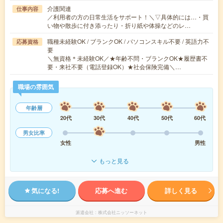
介護関連
仕事内容
／利用者の方の日常生活をサポート！＼▽具体的には…・買
い物や散歩に付き添ったり・折り紙や体操などのレ…
職種未経験OK / ブランクOK / パソコンスキル不要 / 英語力不
応募資格
要
＼無資格＊未経験OK／★年齢不問・ブランクOK★履歴書不
要・来社不要（電話登録OK）★社会保険完備＼…
職場の雰囲気
年齢層
20代
30代
40代
50代
60代
男女比率
女性
男性
もっと見る
気になる!
応募へ進む
詳しく見る
派遣会社
株式会社ニッソーネット