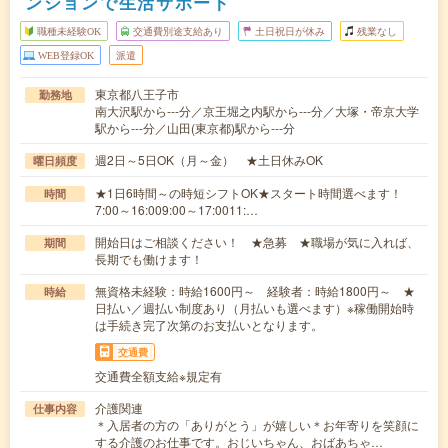
ンションで生活サポート
職種未経験OK
交通費別途支給あり
土日祝日が休み
残業なし
WEB登録OK
派遣
東京都八王子市
勤務地
南大沢駅から---分／京王堀之内駅から---分／大塚・帝京大学
駅から---分／山田(東京都)駅から---分
週2日～5日OK（月～金） ★土日休みOK
曜日頻度
★1日6時間～の時短シフトOK★スタート時間選べます！
時間
7:00～16:009:00～17:0011:…
開始日はご相談ください！ ★急募 ★職場が気に入れば、
期間
長期でも働けます！
無資格未経験：時給1600円～ 経験者：時給1800円～ ★
時給
日払い／週払い制度あり（月払いも選べます）※稼働開始時
は手続き完了次第のお支払いとなります。
交通費
交通費全額支給※規定有
介護関連
仕事内容
＊入居者の方の「ありがとう」が嬉しい＊お年寄りを笑顔に
する介護のお仕事です。おじいちゃん、おばあちゃ…