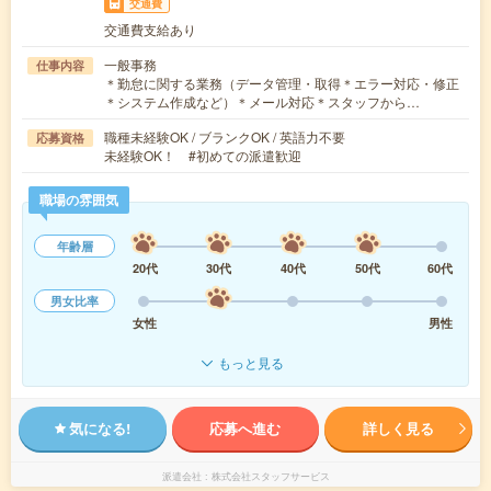
交通費
交通費支給あり
一般事務
仕事内容
＊勤怠に関する業務（データ管理・取得＊エラー対応・修正
＊システム作成など）＊メール対応＊スタッフから…
職種未経験OK / ブランクOK / 英語力不要
応募資格
未経験OK！ #初めての派遣歓迎
職場の雰囲気
年齢層
20代
30代
40代
50代
60代
男女比率
女性
男性
もっと見る
気になる!
応募へ進む
詳しく見る
派遣会社
株式会社スタッフサービス