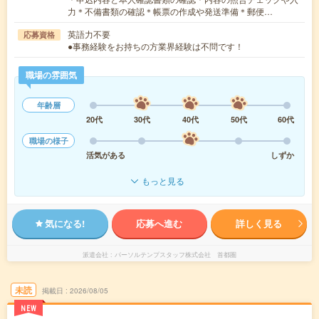
力＊不備書類の確認＊帳票の作成や発送準備＊郵便…
英語力不要
応募資格
●事務経験をお持ちの方業界経験は不問です！
職場の雰囲気
年齢層
20代
30代
40代
50代
60代
職場の様子
活気がある
しずか
もっと見る
気になる!
応募へ進む
詳しく見る
派遣会社
パーソルテンプスタッフ株式会社 首都圏
未読
掲載日
2026/08/05
NEW