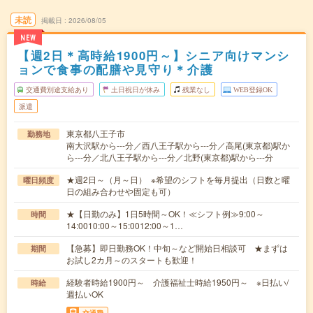
未読
掲載日
2026/08/05
NEW
【週2日＊高時給1900円～】シニア向けマンシ
ョンで食事の配膳や見守り＊介護
交通費別途支給あり
土日祝日が休み
残業なし
WEB登録OK
派遣
東京都八王子市
勤務地
南大沢駅から---分／西八王子駅から---分／高尾(東京都)駅か
ら---分／北八王子駅から---分／北野(東京都)駅から---分
★週2日～（月～日） ※希望のシフトを毎月提出（日数と曜
曜日頻度
日の組み合わせや固定も可）
★【日勤のみ】1日5時間～OK！≪シフト例≫9:00～
時間
14:0010:00～15:0012:00～1…
【急募】即日勤務OK！中旬～など開始日相談可 ★まずは
期間
お試し2カ月～のスタートも歓迎！
経験者時給1900円～ 介護福祉士時給1950円～ ※日払い/
時給
週払いOK