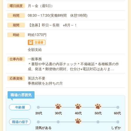
月～金（週5日）
曜日頻度
08:30～17:30(実働8時間 休憩1時間)
時間
【急募】即日～長期 ※8月～！
期間
時給1370円
時給
交通費
全額支給
一般事務
仕事内容
＊書類や申込書の内容チェック＊不備確認＊各種帳票の作
成、発送＊郵便物の開封、仕分け※電話対応はありま…
英語力不要
応募資格
事務経験をお持ちの方
職場の雰囲気
年齢層
20代
30代
40代
50代
60代
職場の様子
活気がある
しずか