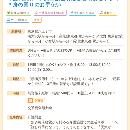
＊身の回りのお手伝い
職種未経験OK
交通費別途支給あり
土日祝日が休み
残業なし
WEB登録OK
派遣
東京都八王子市
勤務地
南大沢駅から---分／高尾(東京都)駅から---分／北野(東京都)駅
から---分／小宮駅から---分／長沼(東京都)駅から---分
週4日～ ■曜日固定の相談OK！ ■希望の曜日があればご相談
曜日頻度
ください！
1日5時間からOK！■シフト例(1)8:00～13:00(2)10:00～
時間
15:00(3)12:00…
【積極採用中！】＊1年以上勤務している方が多数！ご応募
期間
から最短2～3日後の就業も相談可能です！
無資格未経験：時給1500円～ ■週払いOK ■扶養内OK
時給
交通費
交通費全額支給
介護関連
仕事内容
／無資格未経験から始める介護施設での生活サポート！＼
「話し相手になって、うんうんとうなずく」「天気が…