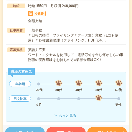
時給1550円 月収例 248,000円
時給
交通費
全額支給
一般事務
仕事内容
＊日報の整理・ファイリング＊データ集計業務（Excel使
用）＊各種書類整理（ファイリング、PDF化等…
英語力不要
応募資格
ワード・エクセルを使用して、電話応対を含む何かしらの事
務職の実務経験をお持ちの方※業界未経験OK！
職場の雰囲気
年齢層
20代
30代
40代
50代
60代
男女比率
女性
男性
もっと見る