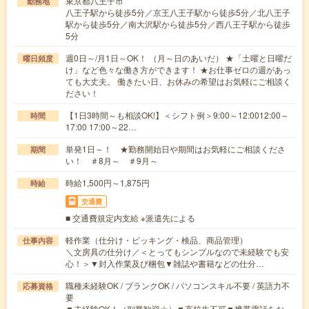
東京都八王子市
勤務地
八王子駅から徒歩5分／京王八王子駅から徒歩5分／北八王子
駅から徒歩5分／南大沢駅から徒歩5分／西八王子駅から徒歩
5分
週0日～/月1日～OK！ （月～日のあいだ） ★「土曜と日曜だ
曜日頻度
け」など色々な働き方ができます！ ★お仕事ゼロの週があっ
ても大丈夫。 働きたい日、お休みの希望はお気軽にご相談く
ださい！
【1日3時間～も相談OK!】＜シフト例＞9:00～12:0012:00～
時間
17:00 17:00～22…
単発1日～！ ★勤務開始日や期間はお気軽にご相談くださ
期間
い！ ＃8月～ ＃9月～
時給1,500円～1,875円
時給
交通費
■ 交通費規定内支給 ※派遣先による
軽作業（仕分け・ピッキング・検品、商品管理）
仕事内容
＼文房具の仕分け／＜とってもシンプルなので未経験でも安
心！＞▼封入作業及び梱包▼雑誌や書籍などの仕分…
職種未経験OK / ブランクOK / パソコンスキル不要 / 英語力不
応募資格
要
▼未経験OK！（副業歓迎☆）▼高校生不可▼携帯電話をお