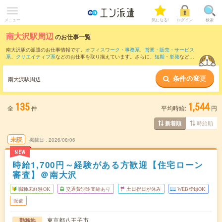
メニュー
気になる!
ログイン
検索
南大沢駅周辺
のお仕事一覧
南大沢駅の派遣のお仕事情報です。
オフィスワーク・事務系
、
営業・販売・サービス
系
、
クリエイティブ系
などのお仕事を取り揃えています。さらに、
短期
・
単発
などの
期間や、
職種未経験OK
などのこだわり条件で絞り込んでいただけます。
条件の変更
また、
立川駅
・
八王子駅
・
橋本(神奈川県)駅
・
町田駅
・
相模大野駅
など近隣駅のお仕事
南大沢駅周辺
もご確認いただけます。
135
1,544
全
件
平均時給:
円
時給順
新着順
未読
掲載日
2026/08/06
NEW
時給1,700円～経験がある方歓迎【住宅ローン
審査】＠南大沢
職種未経験OK
交通費別途支給あり
土日祝日が休み
WEB登録OK
派遣
東京都八王子市
勤務地