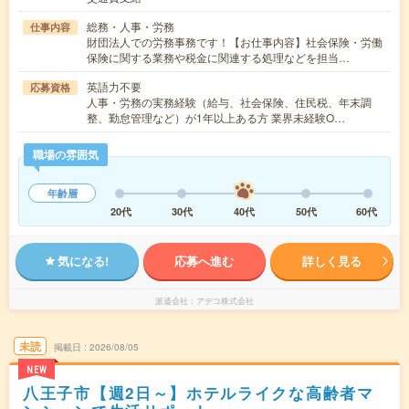
総務・人事・労務
仕事内容
財団法人での労務事務です！【お仕事内容】社会保険・労働
保険に関する業務や税金に関連する処理などを担当…
英語力不要
応募資格
人事・労務の実務経験（給与、社会保険、住民税、年末調
整、勤怠管理など）が1年以上ある方 業界未経験O…
職場の雰囲気
年齢層
20代
30代
40代
50代
60代
気になる!
応募へ進む
詳しく見る
派遣会社
アデコ株式会社
未読
掲載日
2026/08/05
NEW
八王子市【週2日～】ホテルライクな高齢者マ