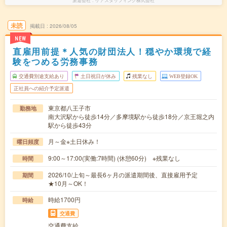
派遣会社
ケアスタッフィング株式会社
未読
掲載日
2026/08/05
NEW
直雇用前提＊人気の財団法人！穏やか環境で経
験をつめる労務事務
交通費別途支給あり
土日祝日が休み
残業なし
WEB登録OK
正社員への紹介予定派遣
東京都八王子市
勤務地
南大沢駅から徒歩14分／多摩境駅から徒歩18分／京王堀之内
駅から徒歩43分
月～金※土日休み！
曜日頻度
9:00～17:00(実働:7時間) (休憩60分) ※残業なし
時間
2026/10/上旬～最長6ヶ月の派遣期間後、直接雇用予定
期間
★10月～OK！
時給1700円
時給
交通費
交通費支給