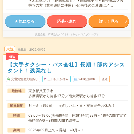
持ちの方（業務連絡に使用）※応募後のご連絡はメ…
気になる!
応募へ進む
詳しく見る
派遣会社
株式会社バイトレ（キャムコムグループ）
未読
掲載日
2026/08/06
NEW
【大手タクシー・バス会社】長期！部内アシス
タント！残業なし
交通費別途支給あり
土日祝日が休み
WEB登録OK
派遣
東京都八王子市
勤務地
多摩境駅から徒歩17分／南大沢駅から徒歩17分
月～金（週5日） ※嬉しい土・日・祝日完全お休み！
曜日頻度
09:00～18:00(実働8時間 休憩1時間)※8時～18時の間で実労
時間
働時間が6～8時間の間で調整…
2026年09月上旬～長期 ※9月～！
期間