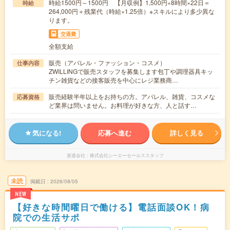
時給1500円～1500円 【月収例】1,500円×8時間×22日＝
時給
264,000円＋残業代（時給×1.25倍）※スキルにより多少異な
ります。
交通費
全額支給
販売（アパレル・ファッション・コスメ）
仕事内容
ZWILLINGで販売スタッフを募集します包丁や調理器具キッ
チン雑貨などの接客販売を中心にレジ業務商…
販売経験半年以上をお持ちの方。アパレル、雑貨、コスメな
応募資格
ど業界は問いません。お料理が好きな方、人と話す…
気になる!
応募へ進む
詳しく見る
派遣会社
株式会社シーエーセールススタッフ
未読
掲載日
2026/08/05
NEW
【好きな時間曜日で働ける】電話面談OK！病
院での生活サポ