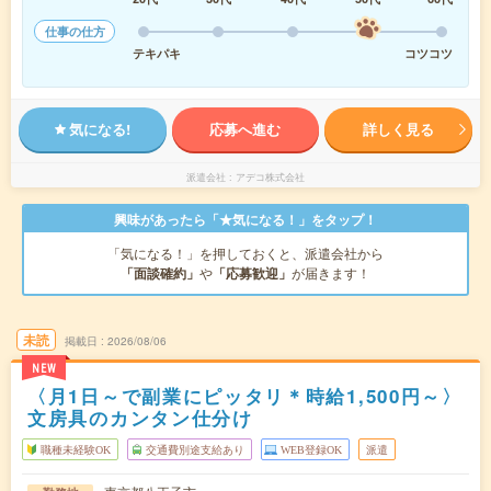
仕事の仕方
テキパキ
コツコツ
気になる!
応募へ進む
詳しく見る
派遣会社
アデコ株式会社
興味があったら「★気になる！」をタップ！
「気になる！」を押しておくと、派遣会社から
「面談確約」
や
「応募歓迎」
が届きます！
未読
掲載日
2026/08/06
NEW
〈月1日～で副業にピッタリ＊時給1,500円～〉
文房具のカンタン仕分け
職種未経験OK
交通費別途支給あり
WEB登録OK
派遣