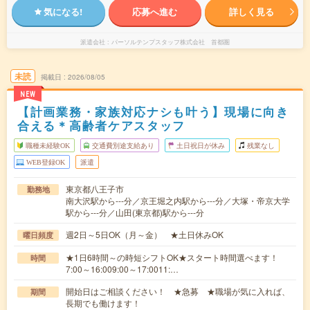
気になる!
応募へ進む
詳しく見る
派遣会社
パーソルテンプスタッフ株式会社 首都圏
未読
掲載日
2026/08/05
NEW
【計画業務・家族対応ナシも叶う】現場に向き
合える＊高齢者ケアスタッフ
職種未経験OK
交通費別途支給あり
土日祝日が休み
残業なし
WEB登録OK
派遣
東京都八王子市
勤務地
南大沢駅から---分／京王堀之内駅から---分／大塚・帝京大学
駅から---分／山田(東京都)駅から---分
週2日～5日OK（月～金） ★土日休みOK
曜日頻度
★1日6時間～の時短シフトOK★スタート時間選べます！
時間
7:00～16:009:00～17:0011:…
開始日はご相談ください！ ★急募 ★職場が気に入れば、
期間
長期でも働けます！