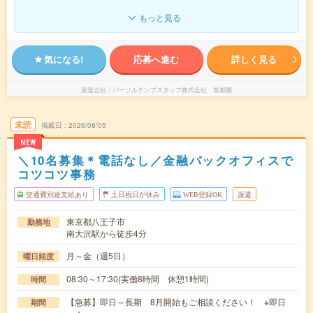
もっと見る
気になる!
応募へ進む
詳しく見る
派遣会社
パーソルテンプスタッフ株式会社 首都圏
未読
掲載日
2026/08/05
NEW
＼10名募集＊電話なし／金融バックオフィスで
コツコツ事務
交通費別途支給あり
土日祝日が休み
WEB登録OK
派遣
東京都八王子市
勤務地
南大沢駅から徒歩4分
月～金（週5日）
曜日頻度
08:30～17:30(実働8時間 休憩1時間)
時間
【急募】即日～長期 8月開始もご相談ください！ ※即日
期間