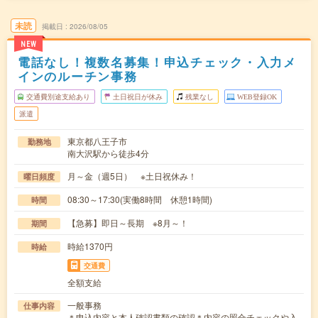
未読
掲載日
2026/08/05
NEW
電話なし！複数名募集！申込チェック・入力メ
インのルーチン事務
交通費別途支給あり
土日祝日が休み
残業なし
WEB登録OK
派遣
東京都八王子市
勤務地
南大沢駅から徒歩4分
月～金（週5日） ※土日祝休み！
曜日頻度
08:30～17:30(実働8時間 休憩1時間)
時間
【急募】即日～長期 ※8月～！
期間
時給1370円
時給
交通費
全額支給
一般事務
仕事内容
＊申込内容と本人確認書類の確認＊内容の照合チェックや入