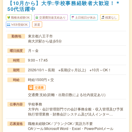
【10月から】大学:学校事務経験者大歓迎！＊
50代活躍中
職種未経験OK
交通費別途支給あり
土日祝日が休み
残業なし
WEB登録OK
派遣
東京都八王子市
勤務地
南大沢駅から徒歩5分
月～金
曜日頻度
9:00～17:45
時間
2026/10/1～長期 ※長期(2ヶ月以上) ※10月～OK！
期間
時給1500円＋交
時給
交通費
交通費:支給(距離・出勤日数による社内規定あり)
学校事務
仕事内容
大学内・会計管理部門での会計事務全般・収入管理及び予算
執行管理業務・財務会計システム及び法人インター…
職種未経験OK / ブランクOK / 英語力不要
応募資格
OAツール:Microsoft Word・Excel・PowerPointメール