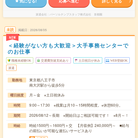
気になる!
応募へ進む
詳しく見る
派遣会社
パーソルテンプスタッフ株式会社 首都圏
未読
掲載日
2026/08/05
NEW
＜経験がない方も大歓迎＞大手事務センターで
のお仕事
職種未経験OK
交通費別途支給あり
土日祝日が休み
WEB登録OK
派遣
東京都八王子市
勤務地
南大沢駅から徒歩5分
月～金 ※土日祝休み
曜日頻度
9:00～17:30 ※残業は月10～15時間程度。※休憩60分。
時間
2026/08/12～長期 ※開始日はご相談可能です！ ※8月～！
期間
時給1500円～1600円＋交 【月収例】240,000円～ ■給与
時給
の前払いが可能な速払いサービスあり