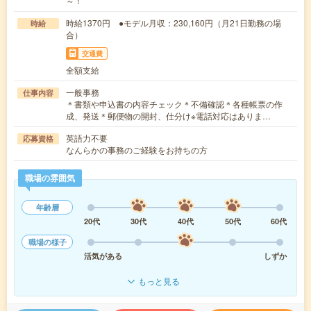
～！
時給1370円 ●モデル月収：230,160円（月21日勤務の場
時給
合）
交通費
全額支給
一般事務
仕事内容
＊書類や申込書の内容チェック＊不備確認＊各種帳票の作
成、発送＊郵便物の開封、仕分け※電話対応はありま…
英語力不要
応募資格
なんらかの事務のご経験をお持ちの方
職場の雰囲気
年齢層
20代
30代
40代
50代
60代
職場の様子
活気がある
しずか
もっと見る