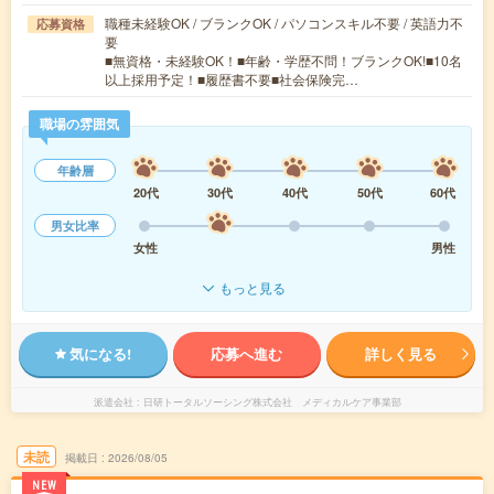
職種未経験OK / ブランクOK / パソコンスキル不要 / 英語力不
応募資格
要
■無資格・未経験OK！■年齢・学歴不問！ブランクOK!■10名
以上採用予定！■履歴書不要■社会保険完…
職場の雰囲気
年齢層
20代
30代
40代
50代
60代
男女比率
女性
男性
もっと見る
気になる!
応募へ進む
詳しく見る
派遣会社
日研トータルソーシング株式会社 メディカルケア事業部
未読
掲載日
2026/08/05
NEW