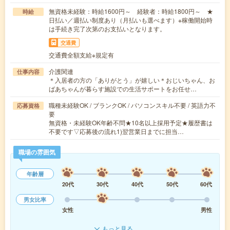
無資格未経験：時給1600円～ 経験者：時給1800円～ ★
時給
日払い／週払い制度あり（月払いも選べます）※稼働開始時
は手続き完了次第のお支払いとなります。
交通費
交通費全額支給※規定有
介護関連
仕事内容
＊入居者の方の「ありがとう」が嬉しい＊おじいちゃん、お
ばあちゃんが暮らす施設での生活サポートをお任せ…
職種未経験OK / ブランクOK / パソコンスキル不要 / 英語力不
応募資格
要
無資格・未経験OK年齢不問★10名以上採用予定★履歴書は
不要です▽応募後の流れ1)翌営業日までに担当…
職場の雰囲気
年齢層
20代
30代
40代
50代
60代
男女比率
女性
男性
もっと見る