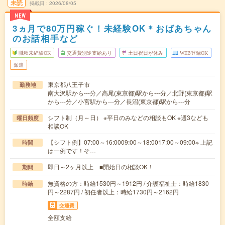
未読
掲載日
2026/08/05
NEW
3ヵ月で80万円稼ぐ！未経験OK＊おばあちゃん
のお話相手など
職種未経験OK
交通費別途支給あり
土日祝日が休み
WEB登録OK
派遣
東京都八王子市
勤務地
南大沢駅から---分／高尾(東京都)駅から---分／北野(東京都)駅
から---分／小宮駅から---分／長沼(東京都)駅から---分
シフト制（月～日） ※平日のみなどの相談もOK ※週3なども
曜日頻度
相談OK
【シフト例】07:00～16:0009:00～18:0017:00～09:00※ 上記
時間
は一例です！そ…
即日～2ヶ月以上 ■開始日の相談OK！
期間
無資格の方：時給1530円～1912円 / 介護福祉士：時給1830
時給
円～2287円 / 初任者以上：時給1730円～2162円
交通費
全額支給