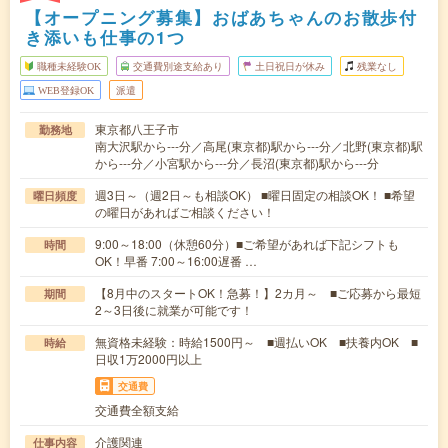
【オープニング募集】おばあちゃんのお散歩付
き添いも仕事の1つ
職種未経験OK
交通費別途支給あり
土日祝日が休み
残業なし
WEB登録OK
派遣
東京都八王子市
勤務地
南大沢駅から---分／高尾(東京都)駅から---分／北野(東京都)駅
から---分／小宮駅から---分／長沼(東京都)駅から---分
週3日～（週2日～も相談OK） ■曜日固定の相談OK！ ■希望
曜日頻度
の曜日があればご相談ください！
9:00～18:00（休憩60分）■ご希望があれば下記シフトも
時間
OK！早番 7:00～16:00遅番 …
【8月中のスタートOK！急募！】2カ月～ ■ご応募から最短
期間
2～3日後に就業が可能です！
無資格未経験：時給1500円～ ■週払いOK ■扶養内OK ■
時給
日収1万2000円以上
交通費
交通費全額支給
介護関連
仕事内容