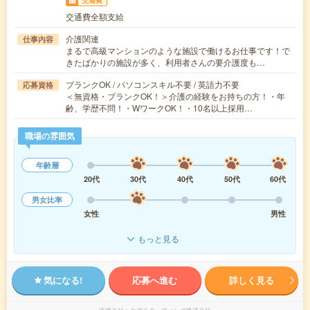
交通費
交通費全額支給
介護関連
仕事内容
まるで高級マンションのような施設で働けるお仕事です！で
きたばかりの施設が多く、利用者さんの要介護度も…
ブランクOK / パソコンスキル不要 / 英語力不要
応募資格
＜無資格・ブランクOK！＞介護の経験をお持ちの方！・年
齢、学歴不問！・WワークOK！・10名以上採用…
職場の雰囲気
年齢層
20代
30代
40代
50代
60代
男女比率
女性
男性
もっと見る
気になる!
応募へ進む
詳しく見る