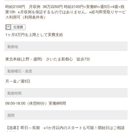
時給2100円 月収例 36万2250円 時給2100円×実働8h×週5日×4週+残
業10h ※月収例を保証するものではありません。※給与即受取りサービ
ス利用可（利用条件有）
交通費
1ヶ月3万円を上限として実費支給
勤務地
東北本線(上野－盛岡) さいたま新都心 徒歩7分
勤務曜日・頻度
月～金／週5日
勤務時間
09:00-18:00（休憩60分）実働8時間
期間
【急募】即日～長期 ※1か月以内のスタートも可能！開始日はご相談