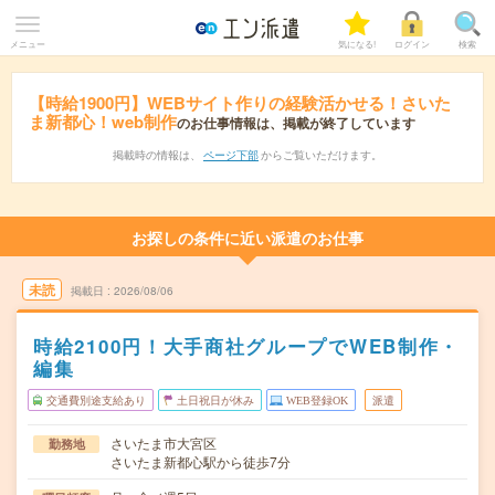
メニュー
気になる!
ログイン
検索
【時給1900円】WEBサイト作りの経験活かせる！さいた
ま新都心！web制作
のお仕事情報は、掲載が終了しています
掲載時の情報は、
ページ下部
からご覧いただけます。
お探しの条件に近い派遣のお仕事
未読
掲載日
2026/08/06
時給2100円！大手商社グループでWEB制作・
編集
交通費別途支給あり
土日祝日が休み
WEB登録OK
派遣
さいたま市大宮区
勤務地
さいたま新都心駅から徒歩7分