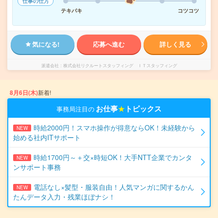
仕事の仕方
テキパキ
コツコツ
気になる!
応募へ進む
詳しく見る
派遣会社
株式会社リクルートスタッフィング ＩＴスタッフィング
8月6日(木)
新着!
お仕事
★
トピックス
事務局注目の
時給2000円！スマホ操作が得意ならOK！未経験から
NEW
始める社内ITサポート
時給1700円～＋交×時短OK！大手NTT企業でカンタ
NEW
ンサポート事務
電話なし×髪型・服装自由！人気マンガに関するかん
NEW
たんデータ入力・残業ほぼナシ！