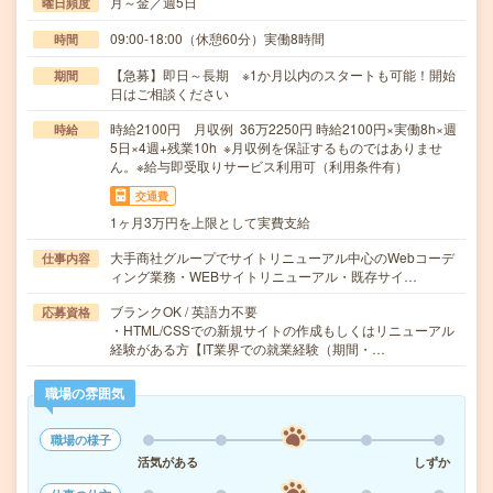
月～金／週5日
曜日頻度
09:00-18:00（休憩60分）実働8時間
時間
【急募】即日～長期 ※1か月以内のスタートも可能！開始
期間
日はご相談ください
時給2100円 月収例 36万2250円 時給2100円×実働8h×週
時給
5日×4週+残業10h ※月収例を保証するものではありませ
ん。※給与即受取りサービス利用可（利用条件有）
交通費
1ヶ月3万円を上限として実費支給
大手商社グループでサイトリニューアル中心のWebコーデ
仕事内容
ィング業務・WEBサイトリニューアル・既存サイ…
ブランクOK / 英語力不要
応募資格
・HTML/CSSでの新規サイトの作成もしくはリニューアル
経験がある方【IT業界での就業経験（期間・…
職場の雰囲気
職場の様子
活気がある
しずか