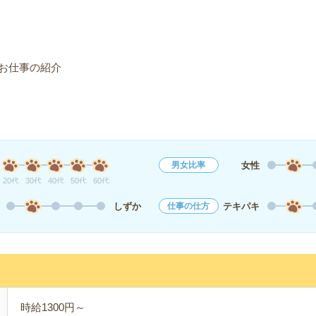
お仕事の紹介
女性
男女比率
20代
30代
40代
50代
60代
しずか
テキパキ
仕事の仕方
時給1300円～