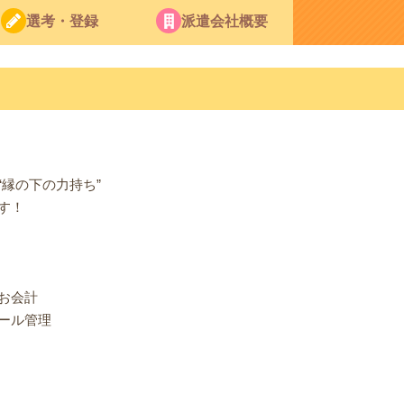
選考・登録
派遣会社概要
縁の下の力持ち”
す！
お会計
ール管理