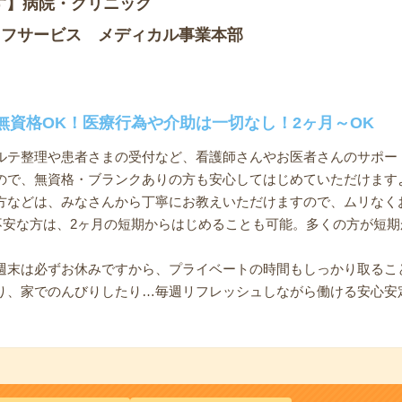
す】病院・クリニック
ッフサービス メディカル事業本部
無資格OK！医療行為や介助は一切なし！2ヶ月～OK
ルテ整理や患者さまの受付など、看護師さんやお医者さんのサポー
ので、無資格・ブランクありの方も安心してはじめていただけます
方などは、みなさんから丁寧にお教えいただけますので、ムリなく
と不安な方は、2ヶ月の短期からはじめることも可能。多くの方が短
週末は必ずお休みですから、プライベートの時間もしっかり取るこ
り、家でのんびりしたり…毎週リフレッシュしながら働ける安心安