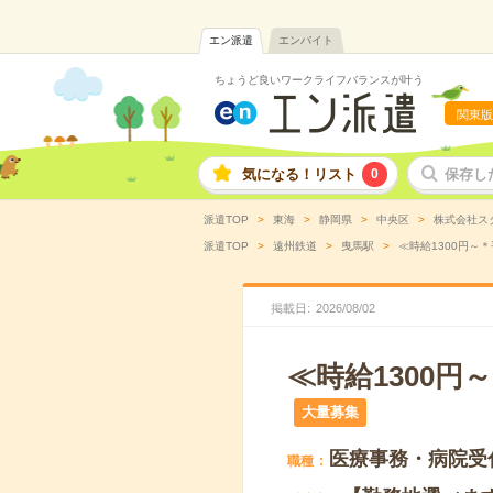
エン派遣
エンバイト
ちょうど良いワークライフバランスが叶う
関東版
気になる！リスト
0
保存し
派遣TOP
東海
静岡県
中央区
株式会社ス
派遣TOP
遠州鉄道
曳馬駅
≪時給1300円～
掲載日
2026
/
08
/
02
≪時給1300
大量募集
医療事務・病院受
職種