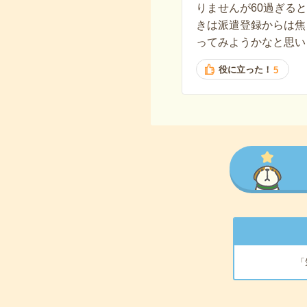
りませんが60過ぎる
きは派遣登録からは焦
ってみようかなと思い
役に立った！
5
「