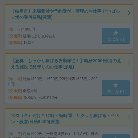
【岐阜市】来場受付や予約受付・管理のお仕事です/ゴル
フ場の受付業務[派遣]
給 与
1300円
交通費
規定により支給あり
気になる!
勤務地
岐阜市
【急募！しっかり稼げる夜勤専従！】時給2000円/海の見
える施設で見守りのお仕事[派遣]
給 与
時給1300円～1600円(22時以降1625円～200
0円)
交通費
全額支給
気になる!
勤務地
浜松駅から車で12分
10/2（金）だけ＊17時～短時間！サクッと稼げる・イベ
ント設営/日給6,400[派遣]
給 与
時給1600円（一律交通費込）【収入例】日給