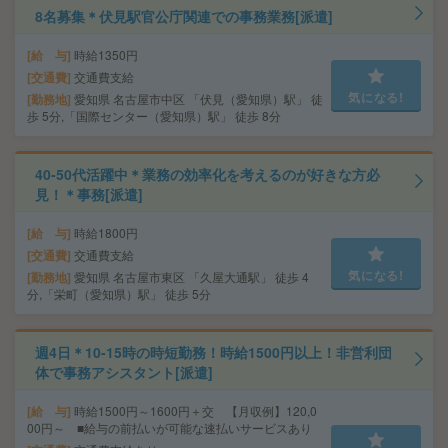
8名募集＊伏見駅官公庁関連での事務業務[派遣]
給 与
時給1350円
交通費
交通費支給
気になる!
勤務地
愛知県 名古屋市中区 「伏見（愛知県）駅」 徒
歩 5分,「国際センター（愛知県）駅」 徒歩 8分
40-50代活躍中＊業務の効率化を考えるのが好きな方必
見！＊事務[派遣]
給 与
時給1800円
交通費
交通費支給
気になる!
勤務地
愛知県 名古屋市東区 「久屋大通駅」 徒歩 4
分,「栄町（愛知県）駅」 徒歩 5分
週4日＊10-15時の時短勤務！時給1500円以上！非営利団
体で事務アシスタント[派遣]
給 与
時給1500円～1600円＋交 【月収例】120,0
00円～ ■給与の前払いが可能な速払いサービスあり