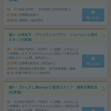
給 与
時給1400円 【月収例】224000円以上
交通費
交通費支給有り
気になる!
勤務地
堀田駅～徒歩23分
週3～＆時短可 ブリリアンスプラス ショールーム受付
スタッフ[派遣]
給 与
時給1500円～1600円 ※ご経験・スキルによ
り考慮致します スマホでかんたんに前払いで給与が受
け取れます（※上限、条件あり）
交通費
交通費全額支給（規定あり）
気になる!
勤務地
愛知県名古屋市西区 地下鉄桜通線・鶴舞
線 丸の内駅 8番出口より徒歩8分
週4～【かんざし屋wargo】販売スタッフ 服装＆髪色自
由[派遣]
給 与
時給1600円～1700円 ※ご経験・スキルによ
り考慮致します スマホでかんたんに前払いで給与が受
け取れます（※上限、条件あり）