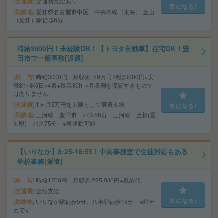
交通費
交通費支給あり
気になる!
勤務地
愛知県名古屋市中区 中央本線（東海） 金山
（愛知）駅徒歩6分
時給3000円！未経験OK！【トヨタ自動車】在宅OK！豊
田市で一般事務[派遣]
給 与
時給3000円 月収例 59万円 時給3000円×実
働8h×週5日×4週+残業30h ※月収例を保証するもので
はありません。
交通費
1ヶ月3万円を上限として実費支給
気になる!
勤務地
三河線 豊田市 バス58分 三河線 土橋(愛
知県) バス75分 ※車通勤可能
【いりなか】8:25-16:55！中高事務室で生徒対応もある
学校事務[派遣]
給 与
時給1500円 月収例 225,000円+残業代
交通費
全額支給
気になる!
勤務地
いりなか駅徒歩5分、八事駅徒歩13分 ※駅チ
カです