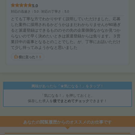
5.0
対応の迅速さ
5.0
対応の丁寧さ
5.0
とても丁寧な方でわかりやすく説明していただけました。応募
した案件に採用されるかどうかはまだわからりませんが60過ぎ
ると派遣登録はできるもののその先の企業側側なかなか見つか
らないので早く決めたいときは派遣登録からは焦ります。３営
業日中の返事となるとのことでした。が、丁寧にお話いただけ
て少し待ってみようかなと思いました
役に立った！
5
興味があったら「★気になる！」をタップ！
「気になる！」を押しておくと、
保存した求人を
後でまとめてチェック
できます！
あなたの閲覧履歴からのオススメのお仕事です