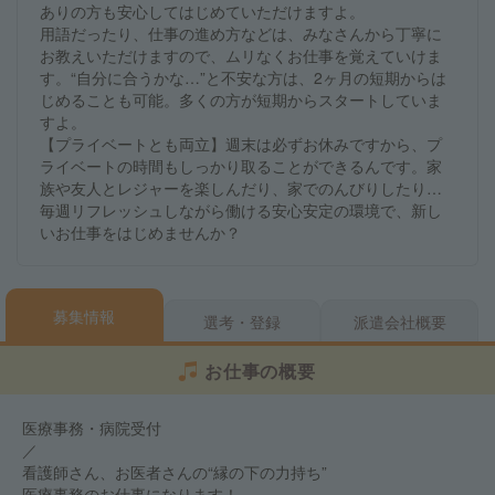
ありの方も安心してはじめていただけますよ。
用語だったり、仕事の進め方などは、みなさんから丁寧に
お教えいただけますので、ムリなくお仕事を覚えていけま
す。“自分に合うかな…”と不安な方は、2ヶ月の短期からは
じめることも可能。多くの方が短期からスタートしていま
すよ。
【プライベートとも両立】週末は必ずお休みですから、プ
ライベートの時間もしっかり取ることができるんです。家
族や友人とレジャーを楽しんだり、家でのんびりしたり…
毎週リフレッシュしながら働ける安心安定の環境で、新し
いお仕事をはじめませんか？
募集情報
選考・登録
派遣会社概要
お仕事の概要
医療事務・病院受付
／
看護師さん、お医者さんの“縁の下の力持ち”
医療事務のお仕事になります！