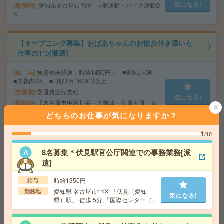
気になる!
勤務地
愛知県名古屋市南区 ※車通勤・バイク通勤O
K
【オープニング募集】おばあちゃんのお散歩付き添いも
仕事の1つ[派遣]
給 与
無資格未経験：時給1450円～ ■週払いOK
■扶養内OK ■日収1万1600円以上
交通費
交通費全額支給
気になる!
勤務地
【名古屋市中区】栄・上前津・久屋大通・丸
の内・東大手など勤務地多数！
どちらのお仕事が気になりますか？
1
/10
人気エリア＊郵便物集荷や書類確認など＊アラフィフ活
躍中[派遣]
8名募集＊伏見駅官公庁関連での事務業務[派
遣]
給 与
時給1500円～1550円＋交 【月収例】232,5
00円～ ■給与の前払いが可能な速払いサービスあり
時給1350円
給与
交通費
交通費支給あり
愛知県 名古屋市中区 「伏見（愛知
勤務地
気になる!
気になる!
県）駅」 徒歩 5分,「国際センター（愛
勤務地
愛知県名古屋市中区 名古屋地下鉄鶴舞線 丸
知県）駅」 徒歩 8分
の内（名古屋市営）駅徒歩3分