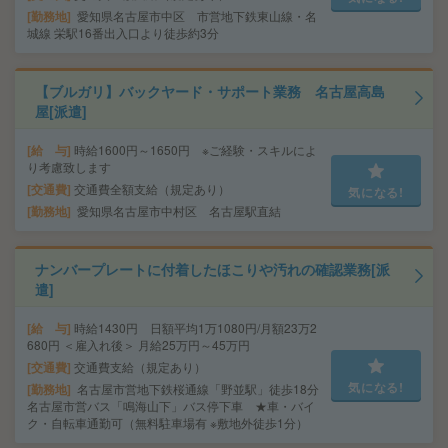
勤務地
愛知県名古屋市中区 市営地下鉄東山線・名
城線 栄駅16番出入口より徒歩約3分
【ブルガリ】バックヤード・サポート業務 名古屋高島
屋[派遣]
給 与
時給1600円～1650円 ※ご経験・スキルによ
り考慮致します
交通費
交通費全額支給（規定あり）
気になる!
勤務地
愛知県名古屋市中村区 名古屋駅直結
ナンバープレートに付着したほこりや汚れの確認業務[派
遣]
給 与
時給1430円 日額平均1万1080円/月額23万2
680円 ＜雇入れ後＞ 月給25万円～45万円
交通費
交通費支給（規定あり）
気になる!
勤務地
名古屋市営地下鉄桜通線「野並駅」徒歩18分
名古屋市営バス「鳴海山下」バス停下車 ★車・バイ
ク・自転車通勤可（無料駐車場有 ※敷地外徒歩1分）