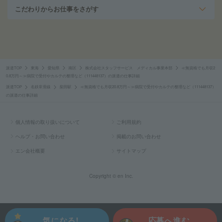
こだわりからお仕事をさがす
派遣TOP
東海
愛知県
南区
株式会社スタッフサービス メディカル事業本部
≪無資格でも月収2
0.8万円～≫病院で受付やカルテの整理など（111448137）の派遣の仕事詳細
派遣TOP
名鉄常滑線
柴田駅
≪無資格でも月収20.8万円～≫病院で受付やカルテの整理など（111448137）
の派遣の仕事詳細
個人情報の取り扱いについて
ご利用規約
ヘルプ・お問い合わせ
掲載のお問い合わせ
エン会社概要
サイトマップ
Copyright © en Inc.
気になる!
応募へ進む