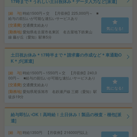
17時まで＊うれしい土日祝休み＊データ入力など[派遣]
給 与
時給1500円＋交 【月収例】225,000円～ ■
給与の前払いが可能な速払いサービスあり
交通費
交通費支給あり
気になる!
勤務地
愛知県名古屋市名東区 名古屋地下鉄東山
線 藤が丘（愛知）駅車5分
土日祝お休み＊17時半まで＊請求書の作成など＊車通勤O
K＊彡[派遣]
給 与
時給1500円～1550円＋交 【月収例】240,0
00円～ ■給与の前払いが可能な速払いサービスあり
交通費
交通費支給あり
気になる!
勤務地
愛知県尾張旭市 名鉄瀬戸線 三郷（愛知）駅
徒歩19分
給与即払いOK！高時給！土日休み！製品の検査・梱包[派
遣]
給 与
時給1350円 【月収例】216000円以上