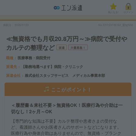
気になる!
ログイン
掲載日
2026/07/23
No.STFSVT医IS2_愛知N08
≪無資格でも月収20.8万円～≫病院で受付や
カルテの整理など
派遣
大量募集！
職種
医療事務・病院受付
派遣先
【勤務地選べます】病院・クリニック
派遣会社
株式会社スタッフサービス メディカル事業本部
ここがポイント！
＜履歴書＆来社不要＞無資格OK！医療行為や介助は一
切なし！2ヶ月～OK
【専門的な知識は不要】カルテ整理や患者さまの受付な
ど、看護師さんやお医者さんのサポートなどになります。
医療行為や身体介助はありませんので、無資格・ブランク