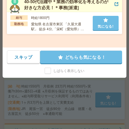
40-50代活躍中＊業務の効率化を考えるのが
好きな方必見！＊事務[派遣]
【2名募集】週3～4日在宅＊未経験OK＊メールで面接日
程調整[派遣]
時給1800円
給与
愛知県 名古屋市東区 「久屋大通
勤務地
給 与
時給1500円＋交 【月収例】296,250円～ ■
気になる!
駅」 徒歩 4分,「栄町（愛知県）
給与の前払いが可能な速払いサービスあり
駅」 徒歩 5分
交通費
交通費支給あり
気になる!
勤務地
愛知県名古屋市中村区 名古屋地下鉄東山
線 名古屋駅徒歩1分、名鉄名古屋本線 名鉄名古屋駅徒
歩1分
スキップ
どちらも気になる！
時短OK＊未経験OK！時給1550円！尾張一宮での軽作業
しばらく表示しない
[派遣]
給 与
時給1550円 月収例 23万円 時給1550円×実
働7h30m×週5日×4週 ※月収例を保証するものではあり
ません。※給与即受取りサービス利用可（利用条件有）
交通費
1ヶ月3万円を上限として実費支給
気になる!
勤務地
JR 尾張一宮 徒歩90分 犬山線 徳重・名
古屋芸大 徒歩50分 ※車通勤可能