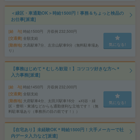
＜緑区・車通勤OK＞時給1500円！事務＆ちょっと検品の
お仕事[派遣]
給 与
時給1500円 月収例 232,500円
交通費
全額支給
気になる!
勤務地
大高駅車7分、左京山駅車9分（無料駐車場あ
り）
【事務はじめて＊むしろ歓迎！】コツコツ好きな方へ＊
入力事務[派遣]
給 与
時給1450円 月収例 232,000円
交通費
全額支給
勤務地
大府駅車4分、太田川駅車16分 ※刈谷・緑
気になる!
区・豊明・東浦などからも通勤便利な立地です！（無
料駐車場あり（事務所の目の前です！））
【在宅あり】未経験OK＊時給1500円！大手メーカーで社
内データ入力など[派遣]