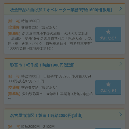
板金部品の曲げ加工オペレーター業務/時給1600円[派遣]
給 与
時給1600円
交通費
交通費支給（規定あり）
勤務地
名古屋市営地下鉄名城線・名鉄名古屋本線
気になる!
「堀田駅」徒歩15分 名古屋市営バス「呼続大橋」バス
停下車 ★車・バイク・自転車通勤可（有料駐車場有/
4000円負担 ※敷地外徒歩1分）
弥富市！軽作業！時給1900円[派遣]
給 与
時給1900円 日額平均1万5200円/月額30万4
000円/残込37万5250円
交通費
交通費支給（規定あり）
気になる!
勤務地
愛知県弥富市 ★無料駐車場有 ※敷地内徒歩3
分
名古屋市港区！製造！時給2050円[派遣]
給 与
時給2050円～2100円