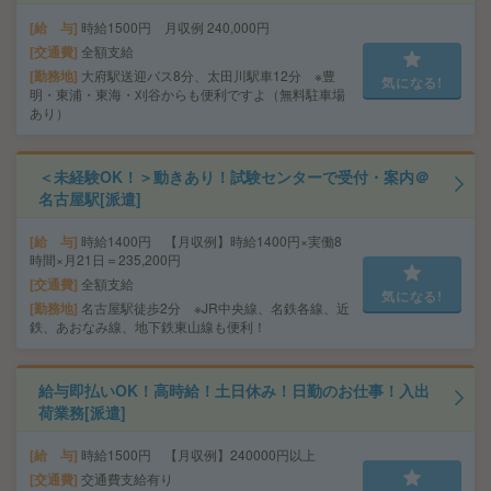
給 与
時給1500円 月収例 240,000円
交通費
全額支給
勤務地
大府駅送迎バス8分、太田川駅車12分 ※豊
気になる!
明・東浦・東海・刈谷からも便利ですよ（無料駐車場
あり）
＜未経験OK！＞動きあり！試験センターで受付・案内＠
名古屋駅[派遣]
給 与
時給1400円 【月収例】時給1400円×実働8
時間×月21日＝235,200円
交通費
全額支給
気になる!
勤務地
名古屋駅徒歩2分 ※JR中央線、名鉄各線、近
鉄、あおなみ線、地下鉄東山線も便利！
給与即払いOK！高時給！土日休み！日勤のお仕事！入出
荷業務[派遣]
給 与
時給1500円 【月収例】240000円以上
交通費
交通費支給有り