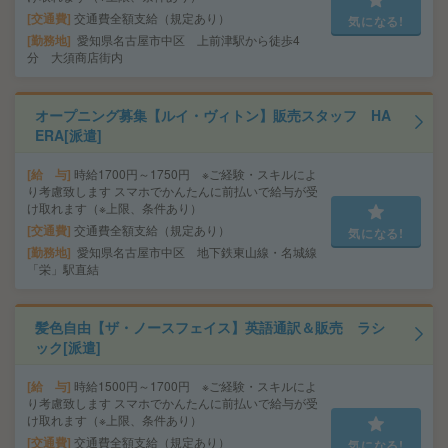
交通費
交通費全額支給（規定あり）
気になる!
勤務地
愛知県名古屋市中区 上前津駅から徒歩4
分 大須商店街内
オープニング募集【ルイ・ヴィトン】販売スタッフ HA
ERA[派遣]
給 与
時給1700円～1750円 ※ご経験・スキルによ
り考慮致します スマホでかんたんに前払いで給与が受
け取れます（※上限、条件あり）
交通費
交通費全額支給（規定あり）
気になる!
勤務地
愛知県名古屋市中区 地下鉄東山線・名城線
「栄」駅直結
髪色自由【ザ・ノースフェイス】英語通訳＆販売 ラシ
ック[派遣]
給 与
時給1500円～1700円 ※ご経験・スキルによ
り考慮致します スマホでかんたんに前払いで給与が受
け取れます（※上限、条件あり）
交通費
交通費全額支給（規定あり）
気になる!