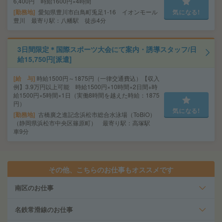
6,400円 時給1600円×4時間
勤務地
愛知県豊川市白鳥町兎足1-16 イオンモール
気になる!
豊川 最寄り駅：八幡駅 徒歩4分
3日間限定＊国際スポーツ大会にて案内・誘導スタッフ/日
給15,750円[派遣]
給 与
時給1500円～1875円（一律交通費込）【収入
例】3.9万円以上可能 時給1500円×10時間×2日間+時
給1500円×5時間×1日（実働8時間を越えた時給：1875
円）
気になる!
勤務地
古橋廣之進記念浜松市総合水泳場（ToBiO）
（静岡県浜松市中央区篠原町） 最寄り駅：高塚駅
車9分
その他、こちらのお仕事もオススメです
南区のお仕事
名鉄常滑線のお仕事