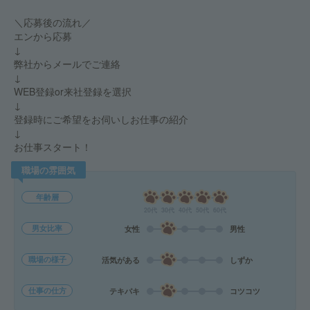
＼応募後の流れ／
エンから応募
↓
弊社からメールでご連絡
↓
WEB登録or来社登録を選択
↓
登録時にご希望をお伺いしお仕事の紹介
↓
お仕事スタート！
職場の雰囲気
年齢層
20代
30代
40代
50代
60代
男女比率
女性
男性
職場の様子
活気がある
しずか
仕事の仕方
テキパキ
コツコツ