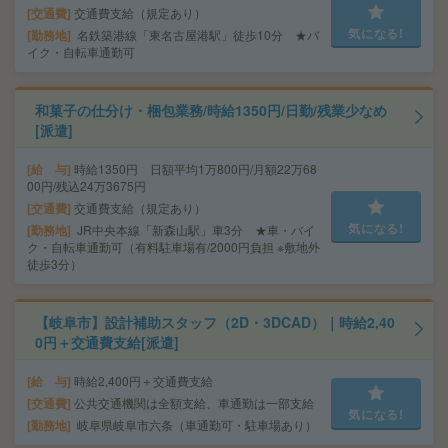
交通費
交通費支給（規定あり）
気になる!
勤務地
名鉄築港線「東名古屋港駅」徒歩10分 ★バ
イク・自転車通勤可
和菓子の仕分け・梱包業務/時給1350円/日勤/残業少なめ
[派遣]
給 与
時給1350円 日額平均1万800円/月額22万68
00円/残込24万3675円
交通費
交通費支給（規定あり）
気になる!
勤務地
JR中央本線「新森山駅」車3分 ★車・バイ
ク・自転車通勤可（有料駐車場有/2000円負担 ※敷地外
徒歩3分）
【岐阜市】設計補助スタッフ（2D・3DCAD）｜時給2,40
0円＋交通費支給[派遣]
給 与
時給2,400円＋交通費支給
交通費
公共交通機関は全額支給、車通勤は一部支給
気になる!
勤務地
岐阜県岐阜市六条（車通勤可・駐車場あり）