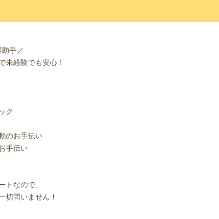
護助手／
で未経験でも安心！
ック
動のお手伝い
お手伝い
ートなので、
一切問いません！