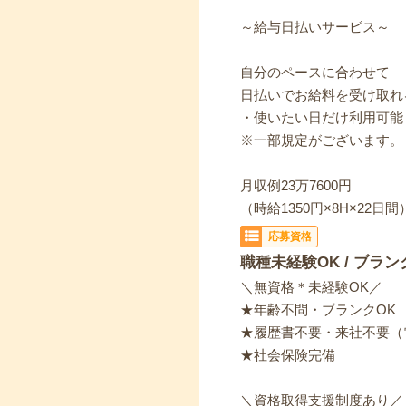
～給与日払いサービス～
自分のペースに合わせて
日払いでお給料を受け取れ
・使いたい日だけ利用可能
※一部規定がございます。
月収例23万7600円
（時給1350円×8H×22日間
応募資格
職種未経験OK / ブラン
＼無資格＊未経験OK／
★年齢不問・ブランクOK
★履歴書不要・来社不要（
★社会保険完備
＼資格取得支援制度あり／