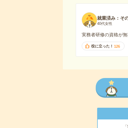
就業済み：そ
40代女性
実務者研修の資格が無
役に立った！
126
「