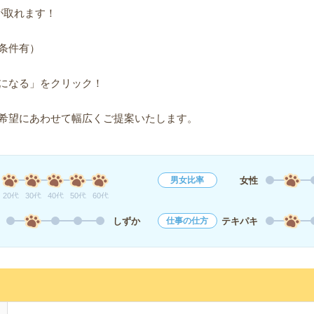
が取れます！
条件有）
になる」をクリック！
希望にあわせて幅広くご提案いたします。
女性
男女比率
20代
30代
40代
50代
60代
しずか
テキパキ
仕事の仕方