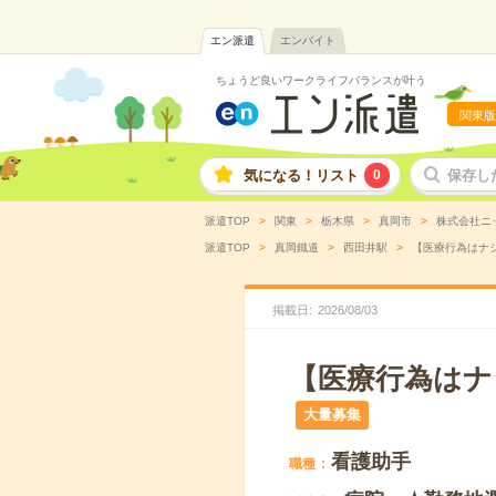
エン派遣
エンバイト
ちょうど良いワークライフバランスが叶う
関東版
気になる！リスト
0
保存し
派遣TOP
関東
栃木県
真岡市
株式会社ニ
派遣TOP
真岡鐵道
西田井駅
【医療行為はナシ
掲載日
2026
/
08
/
03
【医療行為はナ
大量募集
看護助手
職種