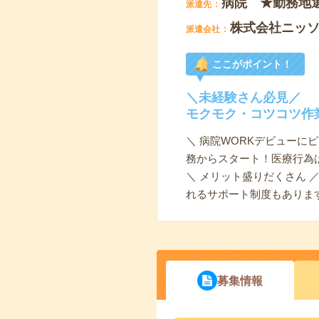
病院 ★勤務地
派遣先
株式会社ニッ
派遣会社
ここがポイント！
＼未経験さん必見／
モクモク・コツコツ作
＼ 病院WORKデビューに
務からスタート！医療行為
＼ メリット盛りだくさん
れるサポート制度もありま
募集情報