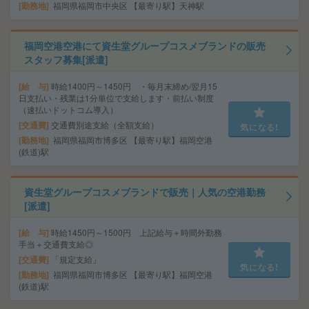
勤務地
福岡県福岡市中央区 【最寄り駅】天神駅
福岡空港空港にて資生堂グループコスメブランドの販売
スタッフ募集[派遣]
給 与
時給1400円～1450円 ・毎月末締め/翌月15
日支払い・残業は1分単位で支給します・前払い制度
（速払いドットコム導入）
交通費
交通費別途支給（全額支給）
気になる!
勤務地
福岡県福岡市博多区 【最寄り駅】福岡空港
(鉄道)駅
資生堂グループコスメブランドで販売｜人気の空港勤務
[派遣]
給 与
時給1450円～1500円 上記給与＋時間外勤務
手当＋交通費支給◎
交通費
「規定支給」
気になる!
勤務地
福岡県福岡市博多区 【最寄り駅】福岡空港
(鉄道)駅