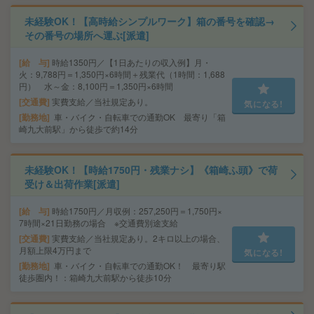
未経験OK！【高時給シンプルワーク】箱の番号を確認→
その番号の場所へ運ぶ[派遣]
給 与
時給1350円／【1日あたりの収入例】月・
火：9,788円＝1,350円×6時間＋残業代（1時間：1,688
円） 水～金：8,100円＝1,350円×6時間
交通費
実費支給／当社規定あり。
気になる!
勤務地
車・バイク・自転車での通勤OK 最寄り「箱
崎九大前駅」から徒歩で約14分
未経験OK！【時給1750円・残業ナシ】《箱崎ふ頭》で荷
受け＆出荷作業[派遣]
給 与
時給1750円／月収例：257,250円＝1,750円×
7時間×21日勤務の場合 ※交通費別途支給
交通費
実費支給／当社規定あり。2キロ以上の場合、
月額上限4万円まで
気になる!
勤務地
車・バイク・自転車での通勤OK！ 最寄り駅
徒歩圏内！：箱崎九大前駅から徒歩10分