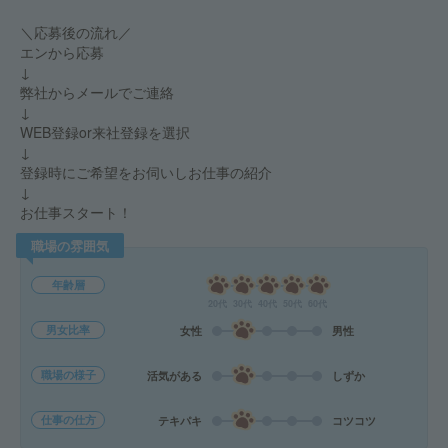
＼応募後の流れ／
エンから応募
↓
弊社からメールでご連絡
↓
WEB登録or来社登録を選択
↓
登録時にご希望をお伺いしお仕事の紹介
↓
お仕事スタート！
職場の雰囲気
年齢層
20代
30代
40代
50代
60代
男女比率
女性
男性
職場の様子
活気がある
しずか
仕事の仕方
テキパキ
コツコツ