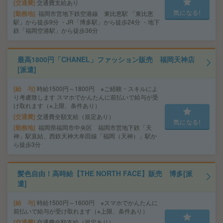
交通費
交通費支給あり
気になる!
勤務地
福岡市営地下鉄空港線 東比恵駅 「東比恵
駅」から徒歩9分 ・JR「博多駅」から徒歩24分 ・地下
鉄「福岡空港駅」から徒歩36分
最高1800円「CHANEL」ファッション販売 福岡天神店
[派遣]
給 与
時給1500円～1800円 ※ご経験・スキルによ
り考慮致します スマホでかんたんに前払いで給与が受
け取れます（※上限、条件あり）
交通費
交通費全額支給（規定あり）
気になる!
勤務地
福岡県福岡市中央区 福岡市営地下鉄「天
神」駅直結、西鉄天神大牟田線「福岡（天神）」駅か
ら徒歩3分
髪色自由！高時給【THE NORTH FACE】販売 博多[派
遣]
給 与
時給1500円～1600円 ※スマホでかんたんに
前払いで給与が受け取れます（※上限、条件あり）
交通費
交通費全額支給（規定あり）