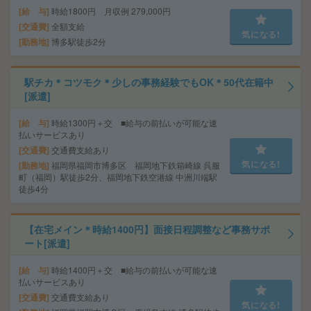
給 与
時給1800円 月収例 279,000円
交通費
全額支給
気になる!
勤務地
博多駅徒歩2分
駅チカ＊コツモク＊少しの事務経験でもOK＊50代在籍中
[派遣]
給 与
時給1300円＋交 ■給与の前払いが可能な速
払いサービスあり
交通費
交通費支給あり
気になる!
勤務地
福岡県福岡市博多区 福岡地下鉄箱崎線 呉服
町（福岡）駅徒歩2分、福岡地下鉄空港線 中洲川端駅
徒歩4分
【在宅メイン＊時給1400円】面接日程調整など事務サポ
ート[派遣]
給 与
時給1400円＋交 ■給与の前払いが可能な速
払いサービスあり
交通費
交通費支給あり
気になる!