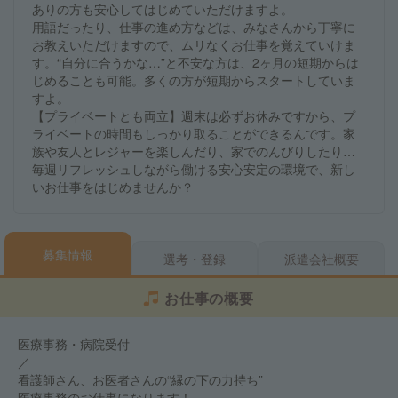
ありの方も安心してはじめていただけますよ。
用語だったり、仕事の進め方などは、みなさんから丁寧に
お教えいただけますので、ムリなくお仕事を覚えていけま
す。“自分に合うかな…”と不安な方は、2ヶ月の短期からは
じめることも可能。多くの方が短期からスタートしていま
すよ。
【プライベートとも両立】週末は必ずお休みですから、プ
ライベートの時間もしっかり取ることができるんです。家
族や友人とレジャーを楽しんだり、家でのんびりしたり…
毎週リフレッシュしながら働ける安心安定の環境で、新し
いお仕事をはじめませんか？
募集情報
選考・登録
派遣会社概要
お仕事の概要
医療事務・病院受付
／
看護師さん、お医者さんの“縁の下の力持ち”
医療事務のお仕事になります！