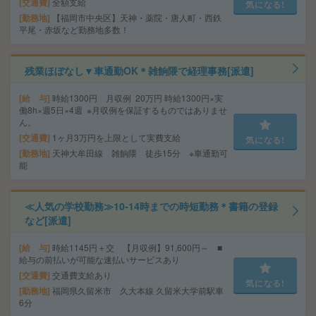
交通費
全額支給
気になる!
勤務地
【福岡市中央区】天神・薬院・唐人町・西鉄
平尾・赤坂など勤務地多数！
残業ほぼなし▼車通勤OK＊雑餉隈で経理事務[派遣]
給 与
時給1300円 月収例 20万円 時給1300円×実
働8h×週5日×4週 ※月収例を保証するものではありませ
ん。
交通費
1ヶ月3万円を上限として実費支給
気になる!
勤務地
天神大牟田線 雑餉隈 徒歩15分 ※車通勤可
能
≪人気の学校勤務≫10-14時までの時短勤務＊書籍の登録
など[派遣]
給 与
時給1145円＋交 【月収例】91,600円～ ■
給与の前払いが可能な速払いサービスあり
交通費
交通費支給あり
気になる!
勤務地
福岡県久留米市 久大本線 久留米大学前駅車
6分