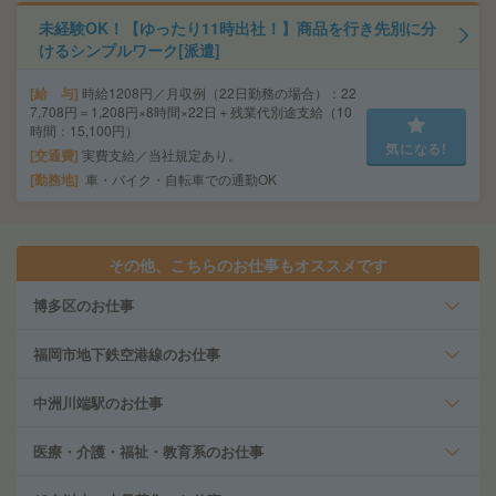
未経験OK！【ゆったり11時出社！】商品を行き先別に分
けるシンプルワーク[派遣]
給 与
時給1208円／月収例（22日勤務の場合）：22
7,708円＝1,208円×8時間×22日＋残業代別途支給（10
時間：15,100円）
気になる!
交通費
実費支給／当社規定あり。
勤務地
車・バイク・自転車での通勤OK
その他、こちらのお仕事もオススメです
博多区のお仕事
福岡市地下鉄空港線のお仕事
中洲川端駅のお仕事
医療・介護・福祉・教育系のお仕事