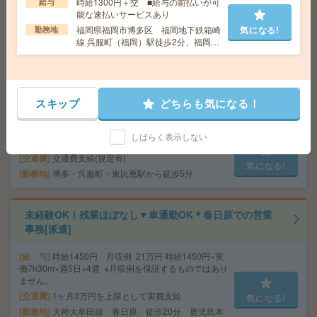
事[派遣]
時給1300円＋交 ■給与の前払いが可
給与
能な速払いサービスあり
給 与
1600～1800 ★日払い・給与前払いOK
福岡県福岡市博多区 福岡地下鉄箱崎
気になる!
勤務地
線 呉服町（福岡）駅徒歩2分、福岡地
交通費
別途支給有
気になる!
下鉄空港線 中洲川端駅徒歩4分
勤務地
天神駅より徒歩3分
【週2・4時間～OK】博多駅内の落とし物のデータ入力＊
スキップ
どちらも気になる！
急募20名[派遣]
しばらく表示しない
給 与
時給1600円
交通費
交通費支給(規定有)
気になる!
勤務地
博多・呉服町・東比恵駅から徒歩5分
未経験OK！残業ほぼなし▼車通勤OK＊春日原での営業
事務[派遣]
給 与
時給1450円 月収例 21万円 時給1450円×実
働7h30m×週5日×4週 ※月収例を保証するものではあり
ません。
交通費
1ヶ月3万円を上限として実費支給
気になる!
勤務地
天神大牟田線 春日原 徒歩20分 鹿児島本