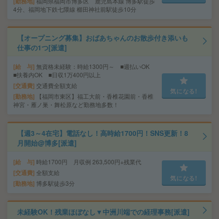
勤務地
福岡県福岡市博多区 鹿児島本線 博多駅徒歩
4分、福岡地下鉄七隈線 櫛田神社前駅徒歩10分
【オープニング募集】おばあちゃんのお散歩付き添いも
仕事の1つ[派遣]
給 与
無資格未経験：時給1300円～ ■週払いOK
■扶養内OK ■日収1万400円以上
交通費
交通費全額支給
気になる!
勤務地
【福岡市東区】福工大前・香椎花園前・香椎
神宮・雁ノ巣・舞松原など勤務地多数！
【週3～4在宅】電話なし！高時給1700円！SNS更新！8
月開始@博多[派遣]
給 与
時給1700円 月収例 263,500円+残業代
交通費
全額支給
気になる!
勤務地
博多駅徒歩3分
未経験OK！残業ほぼなし▼中洲川端での経理事務[派遣]