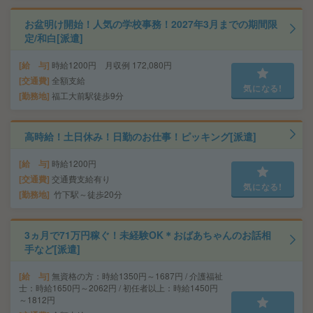
お盆明け開始！人気の学校事務！2027年3月までの期間限
定/和白[派遣]
給 与
時給1200円 月収例 172,080円
交通費
全額支給
気になる!
勤務地
福工大前駅徒歩9分
高時給！土日休み！日勤のお仕事！ピッキング[派遣]
給 与
時給1200円
交通費
交通費支給有り
気になる!
勤務地
竹下駅～徒歩20分
3ヵ月で71万円稼ぐ！未経験OK＊おばあちゃんのお話相
手など[派遣]
給 与
無資格の方：時給1350円～1687円 / 介護福祉
士：時給1650円～2062円 / 初任者以上：時給1450円
～1812円