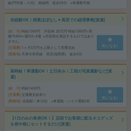
線(門司港－八代) 南福岡 徒歩33分 ※車通勤可能
未経験OK！残業ほぼなし▼高宮での経理事務[派遣]
給 与
時給1300円 月収例 20万円 時給1300円×実
働7h45m×週5日×4週 ※月収例を保証するものではあり
ません。
気になる!
交通費
1ヶ月3万円を上限として実費支給
勤務地
天神大牟田線 高宮(福岡県) 徒歩3分
高時給！車通勤OK！土日休み！工程の写真撮影など[派
遣]
給 与
時給1400円
交通費
交通費支給有り
気になる!
勤務地
名島駅～車12分 ※車通勤・バイク通勤OK
【1日のみの単発OK！】店頭でお客様に配るネコグッズ
を袋や箱にセットするだけ[派遣]