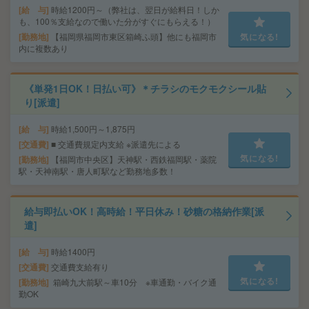
給 与
時給1200円～（弊社は、翌日が給料日！しか
も、100％支給なので働いた分がすぐにもらえる！）
勤務地
【福岡県福岡市東区箱崎ふ頭】他にも福岡市
気になる!
内に複数あり
《単発1日OK！日払い可》＊チラシのモクモクシール貼
り[派遣]
給 与
時給1,500円～1,875円
交通費
■ 交通費規定内支給 ※派遣先による
気になる!
勤務地
【福岡市中央区】天神駅・西鉄福岡駅・薬院
駅・天神南駅・唐人町駅など勤務地多数！
給与即払いOK！高時給！平日休み！砂糖の格納作業[派
遣]
給 与
時給1400円
交通費
交通費支給有り
気になる!
勤務地
箱崎九大前駅～車10分 ※車通勤・バイク通
勤OK