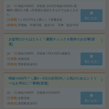
給 与
時給1500円 月収例 24万円 時給1500円×実
働8h×週5日×4週 ※月収例を保証するものではありませ
ん。
気になる!
交通費
1ヶ月3万円を上限として実費支給
勤務地
空港線 中洲川端 徒歩1分 天神 徒歩10分
お盆明けからはたらく！書類チェック＆製本のお仕事[派
遣]
給 与
時給1260円 月収例 178,416円+残業代
交通費
全額支給
気になる!
勤務地
博多駅徒歩5分
時給1400円＊＼週3～4日の在宅OK／人気のためエントリ
ーはお早めに＊事務[派遣]
給 与
時給1400円 月収例 210,000円
交通費
全額支給
気になる!
勤務地
薬院駅徒歩2分