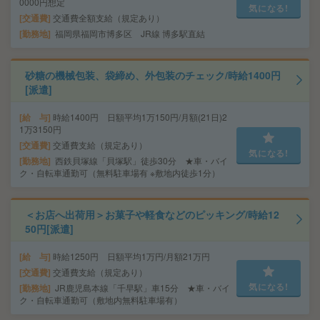
0000円想定
気になる!
交通費
交通費全額支給（規定あり）
勤務地
福岡県福岡市博多区 JR線 博多駅直結
砂糖の機械包装、袋締め、外包装のチェック/時給1400円
[派遣]
給 与
時給1400円 日額平均1万150円/月額(21日)2
1万3150円
交通費
交通費支給（規定あり）
気になる!
勤務地
西鉄貝塚線「貝塚駅」徒歩30分 ★車・バイ
ク・自転車通勤可（無料駐車場有 ※敷地内徒歩1分）
＜お店へ出荷用＞お菓子や軽食などのピッキング/時給12
50円[派遣]
給 与
時給1250円 日額平均1万円/月額21万円
交通費
交通費支給（規定あり）
気になる!
勤務地
JR鹿児島本線「千早駅」車15分 ★車・バイ
ク・自転車通勤可（敷地内無料駐車場有）