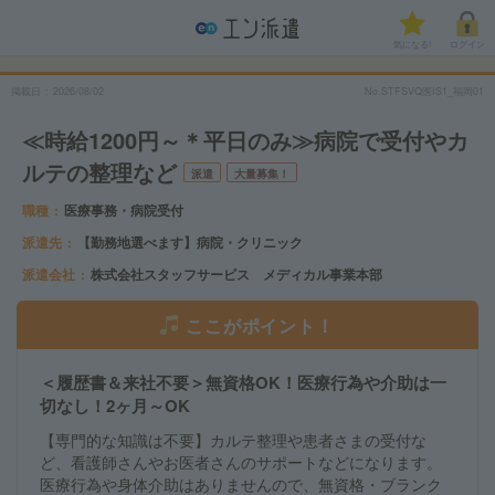
気になる!
ログイン
掲載日
2026/08/02
No.STFSVQ医IS1_福岡01
≪時給1200円～＊平日のみ≫病院で受付やカ
ルテの整理など
派遣
大量募集！
職種
医療事務・病院受付
派遣先
【勤務地選べます】病院・クリニック
派遣会社
株式会社スタッフサービス メディカル事業本部
ここがポイント！
＜履歴書＆来社不要＞無資格OK！医療行為や介助は一
切なし！2ヶ月～OK
【専門的な知識は不要】カルテ整理や患者さまの受付な
ど、看護師さんやお医者さんのサポートなどになります。
医療行為や身体介助はありませんので、無資格・ブランク