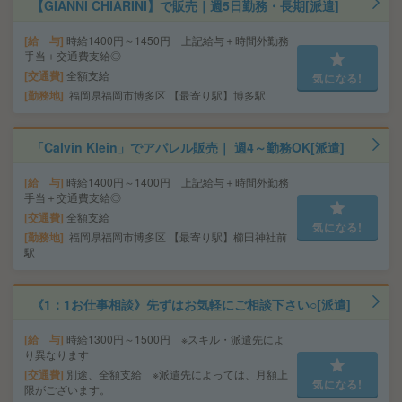
【GIANNI CHIARINI】で販売｜週5日勤務・長期[派遣]
給 与
時給1400円～1450円 上記給与＋時間外勤務
手当＋交通費支給◎
交通費
全額支給
気になる!
勤務地
福岡県福岡市博多区 【最寄り駅】博多駅
「Calvin Klein」でアパレル販売｜ 週4～勤務OK[派遣]
給 与
時給1400円～1400円 上記給与＋時間外勤務
手当＋交通費支給◎
交通費
全額支給
気になる!
勤務地
福岡県福岡市博多区 【最寄り駅】櫛田神社前
駅
《1：1お仕事相談》先ずはお気軽にご相談下さい○[派遣]
給 与
時給1300円～1500円 ※スキル・派遣先によ
り異なります
交通費
別途、全額支給 ※派遣先によっては、月額上
気になる!
限がございます。