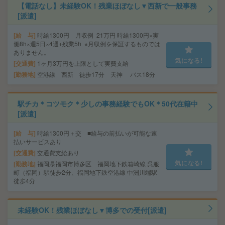
【電話なし】未経験OK！残業ほぼなし▼西新で一般事務
[派遣]
給 与
時給1300円 月収例 21万円 時給1300円×実
働8h×週5日×4週+残業5h ※月収例を保証するものでは
ありません。
気になる!
交通費
1ヶ月3万円を上限として実費支給
勤務地
空港線 西新 徒歩17分 天神 バス18分
駅チカ＊コツモク＊少しの事務経験でもOK＊50代在籍中
[派遣]
給 与
時給1300円＋交 ■給与の前払いが可能な速
払いサービスあり
交通費
交通費支給あり
気になる!
勤務地
福岡県福岡市博多区 福岡地下鉄箱崎線 呉服
町（福岡）駅徒歩2分、福岡地下鉄空港線 中洲川端駅
徒歩4分
未経験OK！残業ほぼなし▼博多での受付[派遣]