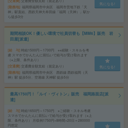
交通費
交通費全額支給（規定あり）
気になる!
勤務地
福岡県福岡市中央区 福岡市営地下鉄「天
神」駅直結、西鉄天神大牟田線「福岡（天神）」駅か
ら徒歩3分
期間相談OK！優しい環境で社員切替も【MM6】販売 岩
田屋[派遣]
給 与
時給1500円～1700円 ※※経験・スキルを考
慮 スマホでかんたんに前払いで給与が受け取れます
（※上限、条件あり）
交通費
交通費全額支給（規定あり）
気になる!
勤務地
福岡県福岡市中央区 西鉄線 西鉄福岡（天
神）駅 徒歩5分、空港線 天神駅 徒歩5分
最高1750円！「ルイ・ヴィトン」販売 福岡路面店[派
遣]
給 与
時給1650円～1750円 ※ご経験・スキル考慮
スマホでかんたんに前払いで給与が受け取れます（※上
限、条件あり） 月収例1750円×8時間×20日＝280000
円想定