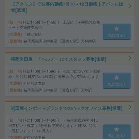
【アクリス】で扶養内勤務○月10～12日勤務｜アパレル販
売[派遣]
給 与
時給1450円～1450円 上記給与＋時間外勤務
手当＋交通費支給◎
交通費
「規定支給」
気になる!
勤務地
福岡県福岡市中央区 【最寄り駅】天神南駅
福岡岩田屋 「ヘルノ」 にてスタッフ募集[派遣]
給 与
時給1400円～1500円 ≪給与について≫末締
め・翌月15日支払い※残業は1分単位でお支払いします
交通費
全額別途支給
気になる!
勤務地
福岡県福岡市中央区 【最寄り駅】天神駅
岩田屋インポートブランドでのバックオフィス業務[派遣]
給 与
時給1400円～1450円 ・毎月末締め/翌月15
日支払い・残業は1分単位で支給します・前払い制度
（速払いドットコム導入）
気になる!
交通費
全額別途支給