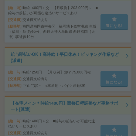
給 与
時給1400円＋交 【月収例】203,000円～ ■
給与の前払いが可能な速払いサービスあり
交通費
交通費支給あり
気になる!
勤務地
福岡県福岡市中央区 福岡地下鉄空港線 赤坂
（福岡）駅徒歩5分、西鉄天神大牟田線 西鉄福岡［天
神］駅徒歩10分
給与即払いOK！高時給！平日休み！ピッキング作業など
[派遣]
給 与
時給1250円 【月収例】(例)175,000円程
交通費
交通費支給有り
気になる!
勤務地
下山門駅～ ※車通勤・バイク通勤OK
【在宅メイン＊時給1400円】面接日程調整など事務サポ
ート[派遣]
給 与
時給1400円＋交 ■給与の前払いが可能な速
払いサービスあり
交通費
交通費支給あり