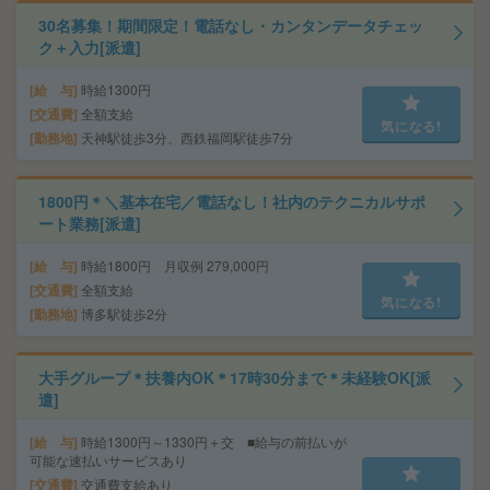
30名募集！期間限定！電話なし・カンタンデータチェッ
ク＋入力[派遣]
給 与
時給1300円
交通費
全額支給
気になる!
勤務地
天神駅徒歩3分、西鉄福岡駅徒歩7分
1800円＊＼基本在宅／電話なし！社内のテクニカルサポ
ート業務[派遣]
給 与
時給1800円 月収例 279,000円
交通費
全額支給
気になる!
勤務地
博多駅徒歩2分
大手グループ＊扶養内OK＊17時30分まで＊未経験OK[派
遣]
給 与
時給1300円～1330円＋交 ■給与の前払いが
可能な速払いサービスあり
交通費
交通費支給あり