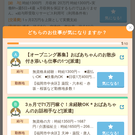
給 与
時給1300円 月収例 20万円 時給1300円×実
働8h×週5日×4週 ※月収例を保証するものではありませ
ん。※給与即受取りサービス利用可（利用条件有）
気になる!
交通費
1ヶ月3万円を上限として実費支給
勤務地
博多 徒歩6分 空港線 東比恵 徒歩11分
どちらのお仕事が気になりますか？
1
未経験OK！残業ほぼなし▼車通勤OK＊姪浜での受付[派
/10
遣]
【オープニング募集】おばあちゃんのお散歩
付き添いも仕事の1つ[派遣]
給 与
時給1350円 月収例 21万円 時給1350円×実
働7h55m×週5日×4週 ※月収例を保証するものではあり
無資格未経験：時給1300円～ ■週払
給与
ません。
いOK ■扶養内OK ■日収1万400円以
交通費
1ヶ月3万円を上限として実費支給
気になる!
上
【福岡市中央区】薬院・六本松・赤
気になる!
勤務地
勤務地
筑肥線(姪浜－西唐津) 姪浜 徒歩12分 空
坂・桜坂など勤務地多数！
港線 室見 徒歩12分 ※車通勤可能
3ヵ月で71万円稼ぐ！未経験OK＊おばあちゃ
未経験OK！残業ほぼなし▼中洲川端での経理事務[派遣]
んのお話相手など[派遣]
給 与
時給1500円 月収例 24万円 時給1500円×実
無資格の方：時給1350円～1687
給与
働8h×週5日×4週 ※月収例を保証するものではありませ
円 / 介護福祉士：時給1650円～2062
ん。
円 / 初任者以上：時給1450円～1812
【福岡市中央区】天神・薬院・唐人
気になる!
勤務地
気になる!