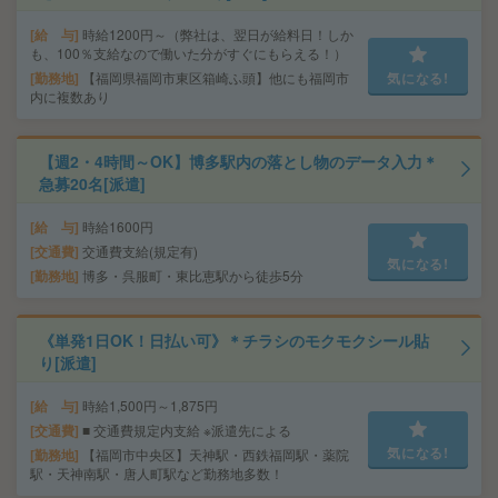
給 与
時給1200円～（弊社は、翌日が給料日！しか
も、100％支給なので働いた分がすぐにもらえる！）
勤務地
【福岡県福岡市東区箱崎ふ頭】他にも福岡市
気になる!
内に複数あり
【週2・4時間～OK】博多駅内の落とし物のデータ入力＊
急募20名[派遣]
給 与
時給1600円
交通費
交通費支給(規定有)
気になる!
勤務地
博多・呉服町・東比恵駅から徒歩5分
《単発1日OK！日払い可》＊チラシのモクモクシール貼
り[派遣]
給 与
時給1,500円～1,875円
交通費
■ 交通費規定内支給 ※派遣先による
気になる!
勤務地
【福岡市中央区】天神駅・西鉄福岡駅・薬院
駅・天神南駅・唐人町駅など勤務地多数！