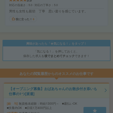
5.0
対応の迅速さ
5.0
対応の丁寧さ
5.0
男性も女性も親切 丁寧 思い遣りを感じています。
役に立った！
6
興味があったら「★気になる！」をタップ！
「気になる！」を押しておくと、
保存した求人を
後でまとめてチェック
できます！
あなたの閲覧履歴からのオススメのお仕事です
【オープニング募集】おばあちゃんのお散歩付き添いも
仕事の1つ[派遣]
給 与
無資格未経験：時給1300円～ ■週払いOK
■扶養内OK ■日収1万400円以上