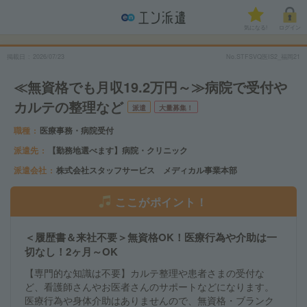
気になる!
ログイン
掲載日
2026/07/23
No.STFSVQ医IS2_福岡21
≪無資格でも月収19.2万円～≫病院で受付や
カルテの整理など
派遣
大量募集！
職種
医療事務・病院受付
派遣先
【勤務地選べます】病院・クリニック
派遣会社
株式会社スタッフサービス メディカル事業本部
ここがポイント！
＜履歴書＆来社不要＞無資格OK！医療行為や介助は一
切なし！2ヶ月～OK
【専門的な知識は不要】カルテ整理や患者さまの受付な
ど、看護師さんやお医者さんのサポートなどになります。
医療行為や身体介助はありませんので、無資格・ブランク