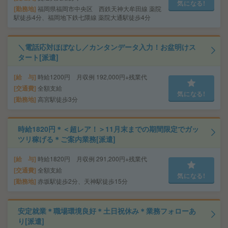
気になる!
勤務地
福岡県福岡市中央区 西鉄天神大牟田線 薬院
駅徒歩4分、福岡地下鉄七隈線 薬院大通駅徒歩4分
＼電話応対ほぼなし／カンタンデータ入力！お盆明けス
タート[派遣]
給 与
時給1200円 月収例 192,000円+残業代
交通費
全額支給
気になる!
勤務地
高宮駅徒歩3分
時給1820円＊＜超レア！＞11月末までの期間限定でガッ
ツリ稼げる＊ご案内業務[派遣]
給 与
時給1820円 月収例 291,200円+残業代
交通費
全額支給
気になる!
勤務地
赤坂駅徒歩2分、天神駅徒歩15分
安定就業＊職場環境良好＊土日祝休み＊業務フォローあ
り[派遣]