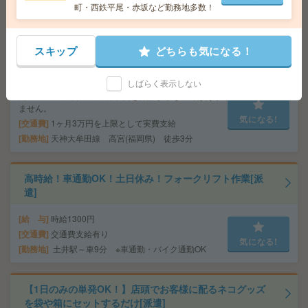
交通費
1ヶ月3万円を上限として実費支給
円
町・西鉄平尾・赤坂など勤務地多数！
勤務地
空港線 中洲川端 徒歩1分 天神 徒歩10分
スキップ
どちらも気になる！
未経験OK！残業ほぼなし▼高宮での経理事務[派遣]
しばらく表示しない
給 与
時給1300円 月収例 20万円 時給1300円×実
働7h45m×週5日×4週 ※月収例を保証するものではあり
ません。
気になる!
交通費
1ヶ月3万円を上限として実費支給
勤務地
天神大牟田線 高宮(福岡県) 徒歩3分
高時給！車通勤OK！土日休み！フォークリフト作業[派
遣]
給 与
時給1300円
交通費
交通費支給有り
気になる!
勤務地
土井駅～車9分 ※車通勤・バイク通勤OK
【1日のみの単発OK！】店頭でお客様に配るネコグッズ
を袋や箱にセットするだけ[派遣]