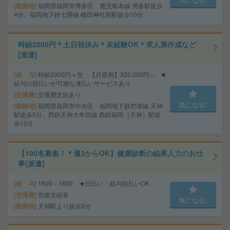
気になる!
勤務地
福岡県福岡市博多区 鹿児島本線 博多駅徒歩
4分、福岡地下鉄七隈線 櫛田神社前駅徒歩10分
時給2000円＊土日祝休み＊未経験OK＊求人票作成など
[派遣]
給 与
時給2000円＋交 【月収例】320,000円～ ■
給与の前払いが可能な速払いサービスあり
交通費
交通費支給あり
気になる!
勤務地
福岡県福岡市中央区 福岡地下鉄空港線 天神
駅徒歩5分、西鉄天神大牟田線 西鉄福岡［天神］駅徒
歩10分
【100名募集！＊週3からOK】健康診断の結果入力のお仕
事[派遣]
給 与
1600～1800 ★日払い・給与前払いOK
交通費
別途支給有
気になる!
勤務地
天神駅より徒歩3分