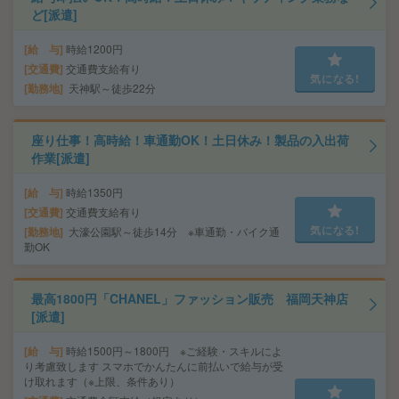
ど[派遣]
給 与
時給1200円
交通費
交通費支給有り
気になる!
勤務地
天神駅～徒歩22分
座り仕事！高時給！車通勤OK！土日休み！製品の入出荷
作業[派遣]
給 与
時給1350円
交通費
交通費支給有り
気になる!
勤務地
大濠公園駅～徒歩14分 ※車通勤・バイク通
勤OK
最高1800円「CHANEL」ファッション販売 福岡天神店
[派遣]
給 与
時給1500円～1800円 ※ご経験・スキルによ
り考慮致します スマホでかんたんに前払いで給与が受
け取れます（※上限、条件あり）