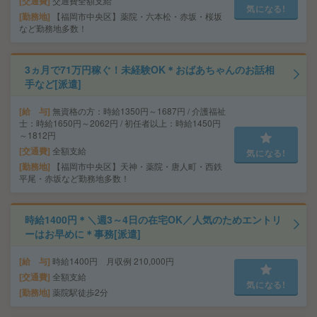
交通費
交通費全額支給
気になる!
勤務地
【福岡市中央区】薬院・六本松・赤坂・桜坂
など勤務地多数！
3ヵ月で71万円稼ぐ！未経験OK＊おばあちゃんのお話相
手など[派遣]
給 与
無資格の方：時給1350円～1687円 / 介護福祉
士：時給1650円～2062円 / 初任者以上：時給1450円
～1812円
交通費
全額支給
気になる!
勤務地
【福岡市中央区】天神・薬院・唐人町・西鉄
平尾・赤坂など勤務地多数！
時給1400円＊＼週3～4日の在宅OK／人気のためエントリ
ーはお早めに＊事務[派遣]
給 与
時給1400円 月収例 210,000円
交通費
全額支給
気になる!
勤務地
薬院駅徒歩2分