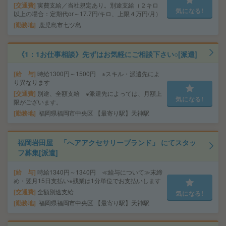
交通費
実費支給／当社規定あり。別途支給（２キロ
気になる!
以上の場合：定期代or～17.7円/キロ、上限４万円/月）
勤務地
鹿児島市七ツ島
《1：1お仕事相談》先ずはお気軽にご相談下さい○[派遣]
給 与
時給1300円～1500円 ※スキル・派遣先によ
り異なります
交通費
別途、全額支給 ※派遣先によっては、月額上
気になる!
限がございます。
勤務地
福岡県福岡市中央区 【最寄り駅】天神駅
福岡岩田屋 「へアアクセサリーブランド」 にてスタッ
フ募集[派遣]
給 与
時給1340円～1340円 ≪給与について≫末締
め・翌月15日支払い※残業は1分単位でお支払いします
交通費
全額別途支給
気になる!
勤務地
福岡県福岡市中央区 【最寄り駅】天神駅