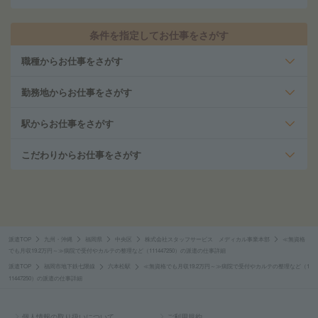
条件を指定してお仕事をさがす
職種からお仕事をさがす
勤務地からお仕事をさがす
駅からお仕事をさがす
こだわりからお仕事をさがす
派遣TOP
九州・沖縄
福岡県
中央区
株式会社スタッフサービス メディカル事業本部
≪無資格
でも月収19.2万円～≫病院で受付やカルテの整理など（111447250）の派遣の仕事詳細
派遣TOP
福岡市地下鉄七隈線
六本松駅
≪無資格でも月収19.2万円～≫病院で受付やカルテの整理など（1
11447250）の派遣の仕事詳細
個人情報の取り扱いについて
ご利用規約