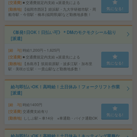
交通費
■ 交通費規定内支給 ※派遣先による
気になる!
勤務地
【福岡市西区】姪浜駅・九大学研都市駅・周
船寺駅・今宿駅・橋本(福岡県)駅など勤務地多数！
《単発1日OK！日払い可》＊DMのモクモクシール貼り
[派遣]
給 与
時給1,200円～1,625円
交通費
■ 交通費規定内支給 ※派遣先による
気になる!
勤務地
【糸島市】筑前前原駅・波多江駅・加布里
駅・美咲が丘駅・一貴山駅など勤務地多数！
給与即払いOK！高時給！土日休み！フォークリフト作業
[派遣]
給 与
時給1400円
交通費
交通費支給有り
気になる!
勤務地
ししぶ駅～車14分 ※車通勤・バイク通勤OK
給与即払いOK！高時給！土日休み！キッティング業務な