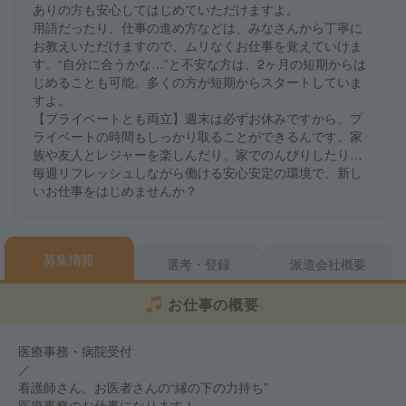
ありの方も安心してはじめていただけますよ。
用語だったり、仕事の進め方などは、みなさんから丁寧に
お教えいただけますので、ムリなくお仕事を覚えていけま
す。“自分に合うかな…”と不安な方は、2ヶ月の短期からは
じめることも可能。多くの方が短期からスタートしていま
すよ。
【プライベートとも両立】週末は必ずお休みですから、プ
ライベートの時間もしっかり取ることができるんです。家
族や友人とレジャーを楽しんだり、家でのんびりしたり…
毎週リフレッシュしながら働ける安心安定の環境で、新し
いお仕事をはじめませんか？
募集情報
選考・登録
派遣会社概要
お仕事の概要
医療事務・病院受付
／
看護師さん、お医者さんの“縁の下の力持ち”
医療事務のお仕事になります！