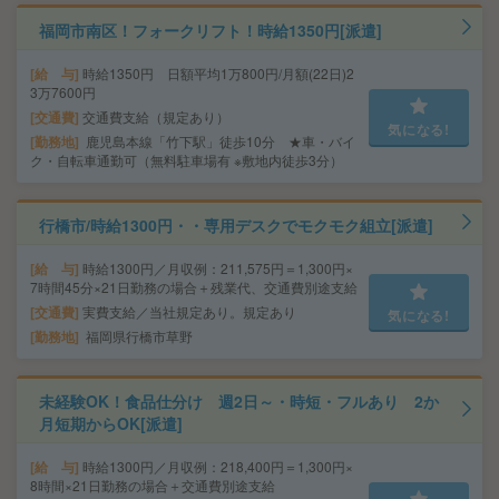
福岡市南区！フォークリフト！時給1350円[派遣]
給 与
時給1350円 日額平均1万800円/月額(22日)2
3万7600円
交通費
交通費支給（規定あり）
気になる!
勤務地
鹿児島本線「竹下駅」徒歩10分 ★車・バイ
ク・自転車通勤可（無料駐車場有 ※敷地内徒歩3分）
行橋市/時給1300円・・専用デスクでモクモク組立[派遣]
給 与
時給1300円／月収例：211,575円＝1,300円×
7時間45分×21日勤務の場合＋残業代、交通費別途支給
交通費
実費支給／当社規定あり。規定あり
気になる!
勤務地
福岡県行橋市草野
未経験OK！食品仕分け 週2日～・時短・フルあり 2か
月短期からOK[派遣]
給 与
時給1300円／月収例：218,400円＝1,300円×
8時間×21日勤務の場合＋交通費別途支給