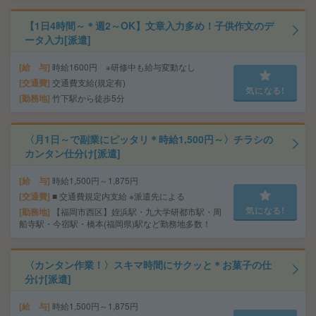
【1日4時間～＊週2～OK】文章入力多め！子供作文のデ
ータ入力[派遣]
給 与
時給1600円 ※研修中も給与変動なし
交通費
交通費支給(規定有)
気になる!
勤務地
竹下駅から徒歩5分
〈月1日～で副業にピッタリ＊時給1,500円～〉チラシの
カンタン仕分け[派遣]
給 与
時給1,500円～1,875円
交通費
■ 交通費規定内支給 ※派遣先による
気になる!
勤務地
【福岡市西区】姪浜駅・九大学研都市駅・周
船寺駅・今宿駅・橋本(福岡県)駅など勤務地多数！
〈カンタン作業！〉スキマ時間にサクッと＊お菓子の仕
分け[派遣]
給 与
時給1,500円～1,875円