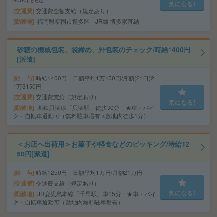
気になる!
交通費
交通費全額支給（規定あり）
勤務地
福岡県福岡市博多区 JR線 博多駅直結
砂糖の機械包装、袋締め、外包装のチェック/時給1400円
[派遣]
給 与
時給1400円 日額平均1万150円/月額(21日)2
1万3150円
交通費
交通費支給（規定あり）
気になる!
勤務地
西鉄貝塚線「貝塚駅」徒歩30分 ★車・バイ
ク・自転車通勤可（無料駐車場有 ※敷地内徒歩1分）
＜お店へ出荷用＞お菓子や軽食などのピッキング/時給12
50円[派遣]
給 与
時給1250円 日額平均1万円/月額21万円
交通費
交通費支給（規定あり）
気になる!
勤務地
JR鹿児島本線「千早駅」車15分 ★車・バイ
ク・自転車通勤可（敷地内無料駐車場有）