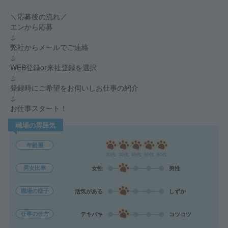
＼応募後の流れ／
エンから応募
↓
弊社からメールでご連絡
↓
WEB登録or来社登録を選択
↓
登録時にご希望をお伺いしお仕事の紹介
↓
お仕事スタート！
職場の雰囲気
年齢層
20代
30代
40代
50代
60代
男女比率
女性
男性
職場の様子
活気がある
しずか
仕事の仕方
テキパキ
コツコツ