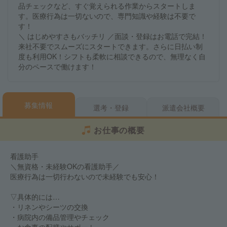
品チェックなど、すぐ覚えられる作業からスタートしま
す。医療行為は一切ないので、専門知識や経験は不要で
す！
＼ はじめやすさもバッチリ ／面談・登録はお電話で完結！
来社不要でスムーズにスタートできます。さらに日払い制
度も利用OK！シフトも柔軟に相談できるので、無理なく自
分のペースで働けます！
募集情報
選考・登録
派遣会社概要
お仕事の概要
看護助手
＼無資格・未経験OKの看護助手／
医療行為は一切行わないので未経験でも安心！
▽具体的には…
・リネンやシーツの交換
・病院内の備品管理やチェック