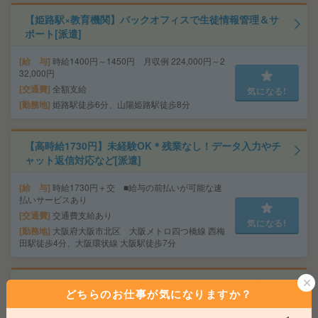
【姫路駅×教育機関】バックオフィスで生徒情報管理＆サ
ポート[派遣]
給 与
時給1400円～1450円 月収例 224,000円～2
32,000円
交通費
全額支給
気になる!
勤務地
姫路駅徒歩6分、山陽姫路駅徒歩8分
【高時給1730円】未経験OK＊残業なし！データ入力やチ
ャット返信対応など[派遣]
給 与
時給1730円＋交 ■給与の前払いが可能な速
払いサービスあり
交通費
交通費支給あり
気になる!
勤務地
大阪府大阪市北区 大阪メトロ四つ橋線 西梅
田駅徒歩4分、大阪環状線 大阪駅徒歩7分
正社員登用あり！50代活躍〇受注のチェックとFAX対
どちらのお仕事が気になりますか？
応！＊50代活躍中[派遣]