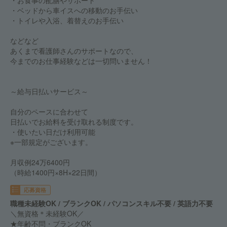
・お食事の配膳やサポート
・ベッドから車イスへの移動のお手伝い
・トイレや入浴、着替えのお手伝い
などなど
あくまで看護師さんのサポートなので、
今までのお仕事経験などは一切問いません！
～給与日払いサービス～
自分のペースに合わせて
日払いでお給料を受け取れる制度です。
・使いたい日だけ利用可能
※一部規定がございます。
月収例24万6400円
（時給1400円×8H×22日間）
応募資格
職種未経験OK / ブランクOK / パソコンスキル不要 / 英語力不要
＼無資格＊未経験OK／
★年齢不問・ブランクOK