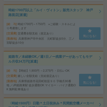
時給1700円以上「ルイ・ヴィトン」販売スタッフ 神戸
路面店[派遣]
給 与
時給1700円～1750円 ※ご経験・スキルによ
り考慮致します
交通費
交通費全額支給（規定あり）
気になる!
勤務地
兵庫県神戸市中央区 元町駅徒歩5分、三ノ
宮駅徒歩10分
姫路市／未経験OK／週1日ノー残業デーがあってもモデ
ル月収34万円[派遣]
給 与
【時給】1,900円 ～2,375円 ・日払いOK
交通費
嬉しい全額支給（支給規定あり）
勤務地
兵庫県姫路市花田町勅旨９０ 字橋爪90番
気になる!
地 ／JR姫路東駅 徒歩通勤OK マイカー・バイク通勤O
K 無料駐車場あり
〈時給1500円〉日勤＊土日祝休み＊民間航空機メーカー/