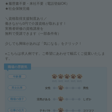
★履歴書不要・来社不要（電話登録OK）
★社会保険完備
＼資格取得支援制度あり／
働きながら0円で介護資格が取れます！
実務者研修の資格講座を
無料で受講できます（一部条件有）
少しでも興味があれば「気になる」をクリック！
※こちらは求人例です。ご希望にあわせて幅広くご提案いたしま
す。
職場の雰囲気
年齢層
20代
30代
40代
50代
60代
男女比率
女性
男性
職場の様子
活気がある
しずか
仕事の仕方
テキパキ
コツコツ