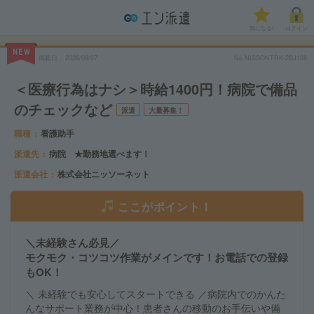
気になる!
ログイン
NEW
掲載日
2026/08/07
No.NISSONTRK-2BJ108
＜医療行為はナシ＞時給1400円！病院で備品
のチェックなど
派遣
大量募集！
職種
看護助手
派遣先
病院 ★勤務地選べます！
派遣会社
株式会社ニッソーネット
ここがポイント！
＼未経験さん必見／
モクモク・コツコツ作業がメインです！お電話での登録
もOK！
＼ 未経験でも安心してスタートできる ／病院内でのかんた
んなサポート業務が中心！患者さんの移動のお手伝いや備