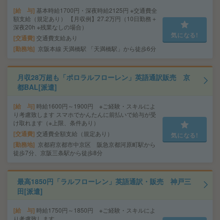
給 与
基本時給1700円・深夜時給2125円 ※交通費全
額支給（規定あり） 【月収例】27.2万円（10日勤務＋
深夜20h ※残業なしの場合）
気になる!
交通費
交通費支給あり
勤務地
京阪本線 天満橋駅 「天満橋駅」から徒歩6分
月収28万超も「ポロラルフローレン」英語通訳販売 京
都BAL[派遣]
給 与
時給1600円～1900円 ※ご経験・スキルによ
り考慮致します スマホでかんたんに前払いで給与が受
け取れます（※上限、条件あり）
交通費
交通費全額支給（規定あり）
気になる!
勤務地
京都府京都市中京区 阪急京都河原町駅から
徒歩7分、京阪三条駅から徒歩8分
最高1850円「ラルフローレン」英語通訳・販売 神戸三
田[派遣]
給 与
時給1750円～1850円 ※ご経験・スキルによ
り考慮致します