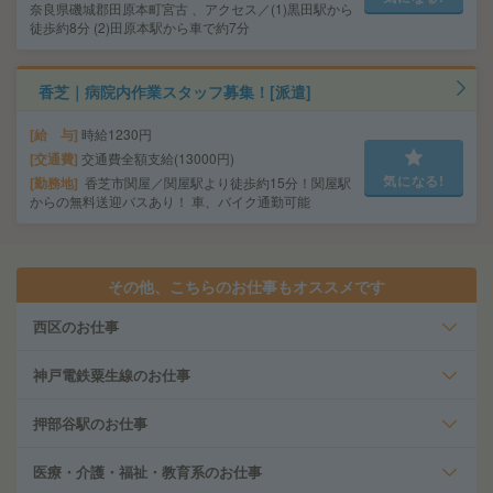
奈良県磯城郡田原本町宮古 、アクセス／(1)黒田駅から
徒歩約8分 (2)田原本駅から車で約7分
香芝｜病院内作業スタッフ募集！[派遣]
給 与
時給1230円
交通費
交通費全額支給(13000円)
気になる!
勤務地
香芝市関屋／関屋駅より徒歩約15分！関屋駅
からの無料送迎バスあり！ 車、バイク通勤可能
その他、こちらのお仕事もオススメです
西区のお仕事
神戸電鉄粟生線のお仕事
押部谷駅のお仕事
医療・介護・福祉・教育系のお仕事