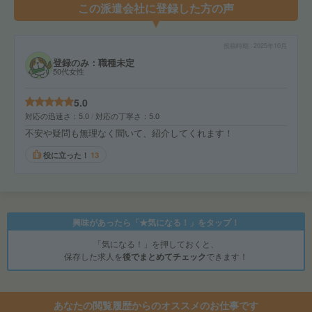
この派遣会社に登録した方の声
投稿時期
2025年10月
登録のみ：職種未定
50代女性
5.0
対応の迅速さ
5.0
対応の丁寧さ
5.0
不安や疑問も無理なく聞いて、紹介してくれます！
役に立った！
13
興味があったら「★気になる！」をタップ！
「気になる！」を押しておくと、
保存した求人を
後でまとめてチェック
できます！
あなたの閲覧履歴からのオススメのお仕事です