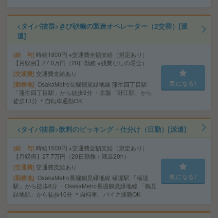
<タイパ抜群>きび砂糖の製造オペレーター（2交替）[派
遣]
給 与
時給1800円 ※交通費全額支給（規定あり）
【月収例】27.0万円（20日勤務 ※残業なしの場合）
交通費
交通費支給あり
気になる!
勤務地
OsakaMetro長堀鶴見緑地線 蒲生四丁目駅
「蒲生四丁目駅」から徒歩9分 ・京阪「野江駅」から
徒歩13分 ＊自転車通勤OK
<タイパ抜群>飲料のピッキング・仕分け（日勤）[派遣]
給 与
時給1500円 ※交通費全額支給（規定あり）
【月収例】27.7万円（20日勤務＋残業20h）
交通費
交通費支給あり
気になる!
勤務地
OsakaMetro長堀鶴見緑地線 横堤駅 「横堤
駅」から徒歩8分 ・OsakaMetro長堀鶴見緑地線 「鶴見
緑地駅」から徒歩10分 ＊自転車、バイク通勤OK