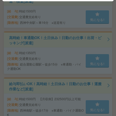
造・検査[派遣]
給 与
時給1500円
交通費
交通費支給有り
気になる!
勤務地
西神中央駅～車16分 ※送迎有り
高時給！車通勤OK！土日休み！日勤のお仕事！出荷・ピ
ッキング[派遣]
給 与
時給1350円
交通費
交通費支給有り
気になる!
勤務地
総合運動公園駅～徒歩15分 ※車通勤・バイ
ク通勤OK
給与即払いOK！高時給！土日休み！日勤のお仕事！運搬
作業など[派遣]
給 与
時給1500円 【月収例】232500円以上可能
交通費
交通費支給有り
気になる!
勤務地
西神南駅～徒歩17分 ※車通勤・バイク通勤O
K