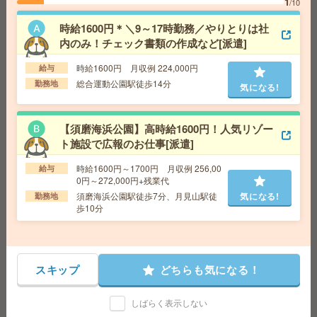
1
/10
給 与
時給1400円＋交
交通費
交通費支給あり
時給1600円＊＼9～17時勤務／やりとりは社
気になる!
勤務地
JR神戸線・京都線・琵琶湖線 野洲駅 車7分/バ
内のみ！チェック書類の作成など[派遣]
ス6分
時給1600円 月収例 224,000円
給与
総合運動公園駅徒歩14分
勤務地
気になる!
座り仕事！給与即払いOK！高時給！データ入力、品質検
査[派遣]
【須磨海浜公園】高時給1600円！人気リゾー
給 与
時給1500円
ト施設で広報のお仕事[派遣]
交通費
交通費支給有り
気になる!
勤務地
南公園駅～徒歩7分 ※送迎有り
時給1600円～1700円 月収例 256,00
給与
0円～272,000円+残業代
須磨海浜公園駅徒歩7分、月見山駅徒
気になる!
勤務地
給与即払いOK！高時給！日勤のお仕事！検査業務[派遣]
歩10分
給 与
時給1350円
交通費
交通費支給有り
気になる!
勤務地
西神中央駅～車10分 ※送迎有り
スキップ
どちらも気になる！
しばらく表示しない
座り仕事！給与即払いOK！高時給！土日休み！部品製