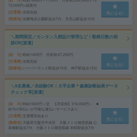
給 与
72,000円+残業代
交通費
全額支給
気になる!
勤務地
須磨海浜公園駅徒歩7分、月見山駅徒歩10分
＼期間限定／カンタン入館証の管理など！勤務日数の相
談OK[派遣]
給 与
時給1400円 月収例 67,200円
交通費
全額支給
気になる!
勤務地
ハーバーランド駅徒歩10分、神戸駅徒歩13分
＼8名募集／未経験OK！大手企業＊健康診断結果データ
チェック等[派遣]
給 与
時給1600円＋交 【月収例】316,000円～ ■
給与の前払いが可能な速払いサービスあり
交通費
交通費支給あり
気になる!
勤務地
大阪府大阪市中央区 大阪メトロ御堂筋線 心
斎橋駅徒歩7分、大阪メトロ御堂筋線 本町駅徒歩7分