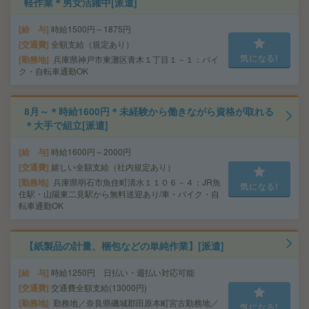
軽作業＊男女活躍中[派遣]
給 与
時給1500円～1875円
交通費
全額支給（規定あり）
気になる!
勤務地
兵庫県神戸市東灘区青木１丁目１－１：バイ
ク・自転車通勤OK
8月～＊時給1600円＊未経験から働きながら資格が取れる
＊大手で組立[派遣]
給 与
時給1600円～2000円
交通費
嬉しい全額支給（社内規定あり）
勤務地
兵庫県明石市魚住町清水１１０６－４：JR魚
気になる!
住駅・山陽東二見駅から無料送迎あり/車・バイク・自
転車通勤OK
【紙製品の計量、梱包などの単純作業】[派遣]
給 与
時給1250円 日払い・週払い対応可能
交通費
交通費全額支給(13000円)
勤務地
勤務地／奈良県磯城郡田原本町宮古勤務地／
気になる!