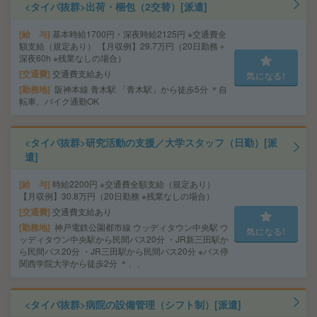
<タイパ抜群>出荷・梱包（2交替）[派遣]
給 与
基本時給1700円・深夜時給2125円 ※交通費全
額支給（規定あり） 【月収例】29.7万円（20日勤務＋
深夜60h ※残業なしの場合）
交通費
交通費支給あり
気になる!
勤務地
阪神本線 青木駅 「青木駅」から徒歩5分 ＊自
転車、バイク通勤OK
<タイパ抜群>研究活動の支援／大学スタッフ（日勤）[派
遣]
給 与
時給2200円 ※交通費全額支給（規定あり）
【月収例】30.8万円（20日勤務 ※残業なしの場合）
交通費
交通費支給あり
勤務地
神戸電鉄公園都市線 ウッディタウン中央駅 ウ
気になる!
ッディタウン中央駅から民間バス20分 ・JR新三田駅か
ら民間バス20分 ・JR三田駅から民間バス20分 ※バス停
関西学院大学から徒歩2分 ＊、、
<タイパ抜群>病院の設備管理（シフト制）[派遣]