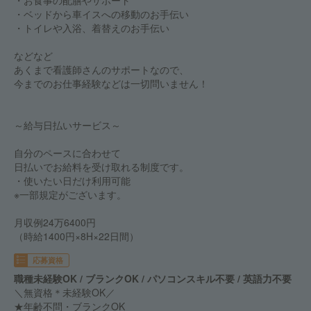
・お食事の配膳やサポート
・ベッドから車イスへの移動のお手伝い
・トイレや入浴、着替えのお手伝い
などなど
あくまで看護師さんのサポートなので、
今までのお仕事経験などは一切問いません！
～給与日払いサービス～
自分のペースに合わせて
日払いでお給料を受け取れる制度です。
・使いたい日だけ利用可能
※一部規定がございます。
月収例24万6400円
（時給1400円×8H×22日間）
応募資格
職種未経験OK / ブランクOK / パソコンスキル不要 / 英語力不要
＼無資格＊未経験OK／
★年齢不問・ブランクOK