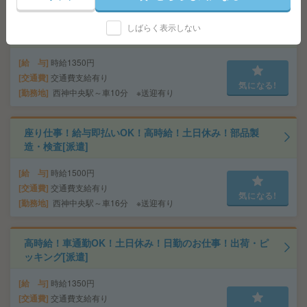
しばらく表示しない
給与即払いOK！高時給！日勤のお仕事！検査業務[派遣]
給 与
時給1350円
交通費
交通費支給有り
気になる!
勤務地
西神中央駅～車10分 ※送迎有り
座り仕事！給与即払いOK！高時給！土日休み！部品製
造・検査[派遣]
給 与
時給1500円
交通費
交通費支給有り
気になる!
勤務地
西神中央駅～車16分 ※送迎有り
高時給！車通勤OK！土日休み！日勤のお仕事！出荷・ピ
ッキング[派遣]
給 与
時給1350円
交通費
交通費支給有り