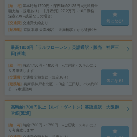
給 与
基本時給1700円・深夜時給2125円 ※交通費全
額支給（規定あり） 【月収例】27.2万円（10日勤務＋
深夜20h ※残業なしの場合）
気になる!
交通費
交通費支給あり
勤務地
京阪本線 天満橋駅 「天満橋駅」から徒歩6分
最高1850円「ラルフローレン」英語通訳・販売 神戸三
田[派遣]
給 与
時給1750円～1850円 ※ご経験・スキルによ
り考慮致します
交通費
交通費全額支給（規定あり）
気になる!
勤務地
兵庫県神戸市北区 JR線「三田駅」バス約20
分 ※車通勤可
高時給1700円以上【ルイ・ヴィトン】英語通訳 大阪御
堂筋[派遣]
給 与
時給1700円～1750円 ※ご経験・スキルによ
り考慮致します
交通費
交通費全額支給（規定あり）