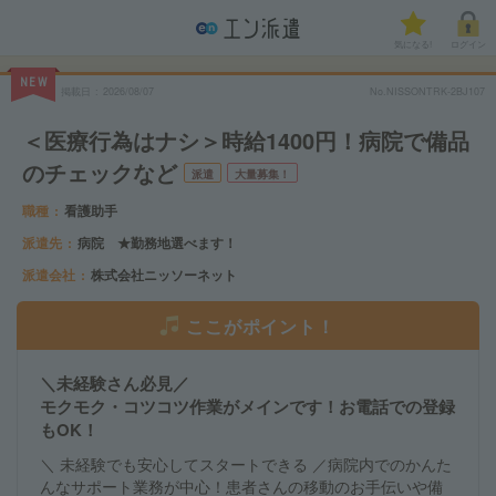
気になる!
ログイン
NEW
掲載日
2026/08/07
No.NISSONTRK-2BJ107
＜医療行為はナシ＞時給1400円！病院で備品
のチェックなど
派遣
大量募集！
職種
看護助手
派遣先
病院 ★勤務地選べます！
派遣会社
株式会社ニッソーネット
ここがポイント！
＼未経験さん必見／
モクモク・コツコツ作業がメインです！お電話での登録
もOK！
＼ 未経験でも安心してスタートできる ／病院内でのかんた
んなサポート業務が中心！患者さんの移動のお手伝いや備