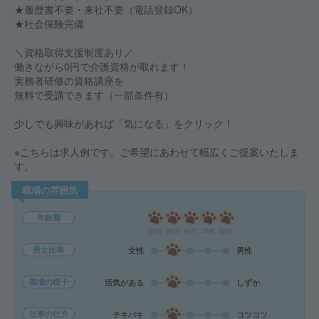
★履歴書不要・来社不要（電話登録OK）
★社会保険完備
＼資格取得支援制度あり／
働きながら0円で介護資格が取れます！
実務者研修の資格講座を
無料で受講できます（一部条件有）
少しでも興味があれば「気になる」をクリック！
※こちらは求人例です。ご希望にあわせて幅広くご提案いたしま
す。
職場の雰囲気
年齢層
20代
30代
40代
50代
60代
男女比率
女性
男性
職場の様子
活気がある
しずか
仕事の仕方
テキパキ
コツコツ