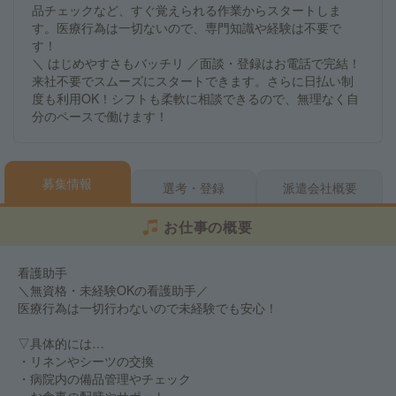
品チェックなど、すぐ覚えられる作業からスタートしま
す。医療行為は一切ないので、専門知識や経験は不要で
す！
＼ はじめやすさもバッチリ ／面談・登録はお電話で完結！
来社不要でスムーズにスタートできます。さらに日払い制
度も利用OK！シフトも柔軟に相談できるので、無理なく自
分のペースで働けます！
募集情報
選考・登録
派遣会社概要
お仕事の概要
看護助手
＼無資格・未経験OKの看護助手／
医療行為は一切行わないので未経験でも安心！
▽具体的には…
・リネンやシーツの交換
・病院内の備品管理やチェック