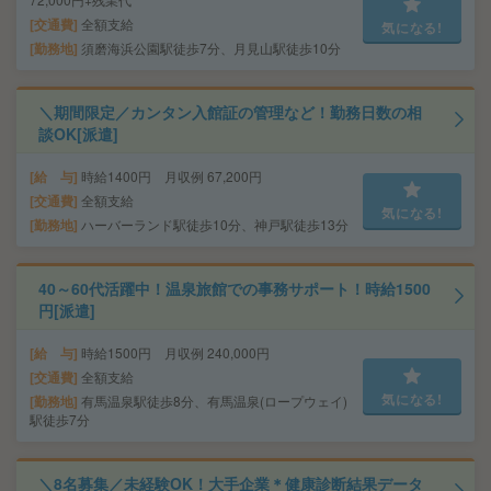
交通費
全額支給
気になる!
勤務地
須磨海浜公園駅徒歩7分、月見山駅徒歩10分
＼期間限定／カンタン入館証の管理など！勤務日数の相
談OK[派遣]
給 与
時給1400円 月収例 67,200円
交通費
全額支給
気になる!
勤務地
ハーバーランド駅徒歩10分、神戸駅徒歩13分
40～60代活躍中！温泉旅館での事務サポート！時給1500
円[派遣]
給 与
時給1500円 月収例 240,000円
交通費
全額支給
気になる!
勤務地
有馬温泉駅徒歩8分、有馬温泉(ロープウェイ)
駅徒歩7分
＼8名募集／未経験OK！大手企業＊健康診断結果データ