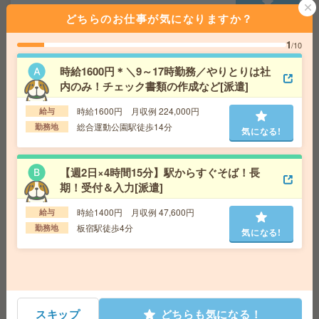
交通費
交通費支給あり
どちらのお仕事が気になりますか？
気になる!
勤務地
京都府京都市伏見区 京阪本線 藤森駅徒歩10
分
1
/10
時給1600円＊＼9～17時勤務／やりとりは社
【オープニング募集】おばあちゃんのお散歩付き添いも
内のみ！チェック書類の作成など[派遣]
仕事の1つ[派遣]
時給1600円 月収例 224,000円
給与
給 与
無資格未経験：時給1450円～ ■週払いOK
総合運動公園駅徒歩14分
勤務地
気になる!
■扶養内OK ■日収1万1600円以上
交通費
交通費全額支給
気になる!
勤務地
【宇治市】宇治(奈良線)駅・大久保(京都府)
【週2日×4時間15分】駅からすぐそば！長
駅・宇治(京阪線)駅・小倉(京都府)駅・六地蔵(奈良線)
期！受付＆入力[派遣]
駅など勤務地多数！
時給1400円 月収例 47,600円
給与
板宿駅徒歩4分
勤務地
車通勤OK！土日休み！日勤のお仕事！お菓子の箱詰めな
気になる!
ど[派遣]
給 与
時給1150円
交通費
交通費支給有り
気になる!
勤務地
西神中央駅～徒歩15分 ※車通勤・バイク通
スキップ
どちらも気になる！
勤OK