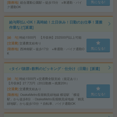
気になる!
勤務地
総合運動公園駅～徒歩15分 ※車通勤・バイ
ク通勤OK
給与即払いOK！高時給！土日休み！日勤のお仕事！運搬
作業など[派遣]
給 与
時給1500円 【月収例】232500円以上可能
交通費
交通費支給有り
気になる!
勤務地
西神南駅～徒歩17分 ※車通勤・バイク通勤O
K
<タイパ抜群>飲料のピッキング・仕分け（日勤）[派遣]
給 与
時給1500円 ※交通費全額支給（規定あり）
【月収例】27.7万円（20日勤務＋残業20h）
交通費
交通費支給あり
気になる!
勤務地
OsakaMetro長堀鶴見緑地線 横堤駅 「横堤
駅」から徒歩8分 ・OsakaMetro長堀鶴見緑地線 「鶴見
緑地駅」から徒歩10分 ＊自転車、バイク通勤OK