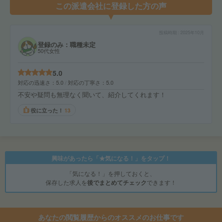
この派遣会社に登録した方の声
投稿時期
2025年10月
登録のみ：職種未定
50代女性
5.0
対応の迅速さ
5.0
対応の丁寧さ
5.0
不安や疑問も無理なく聞いて、紹介してくれます！
役に立った！
13
興味があったら「★気になる！」をタップ！
「気になる！」を押しておくと、
保存した求人を
後でまとめてチェック
できます！
あなたの閲覧履歴からのオススメのお仕事です