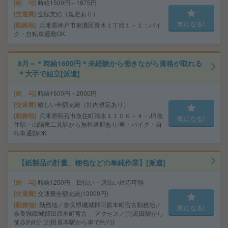
給 与
時給1500円～1875円
交通費
全額支給（規定あり）
気になる!
勤務地
兵庫県神戸市東灘区青木１丁目１－１：バイ
ク・自転車通勤OK
8月～＊時給1600円＊未経験から働きながら資格が取れる
＊大手で組立[派遣]
給 与
時給1600円～2000円
交通費
嬉しい全額支給（社内規定あり）
勤務地
兵庫県明石市魚住町清水１１０６－４：JR魚
気になる!
住駅・山陽東二見駅から無料送迎あり/車・バイク・自
転車通勤OK
【紙製品の計量、梱包などの単純作業】[派遣]
給 与
時給1250円 日払い・週払い対応可能
交通費
交通費全額支給(13000円)
勤務地
勤務地／奈良県磯城郡田原本町宮古勤務地／
気になる!
奈良県磯城郡田原本町宮古 、アクセス／(1)黒田駅から
徒歩約8分 (2)田原本駅から車で約7分