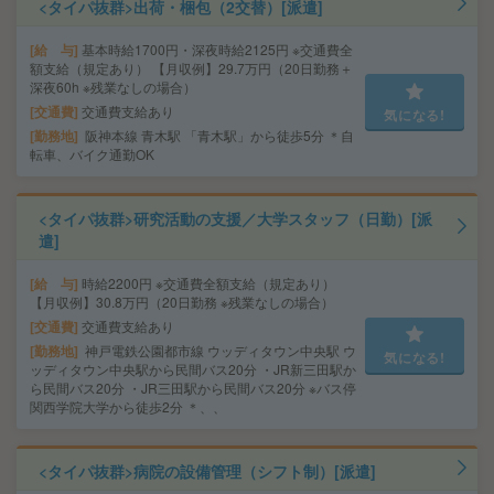
<タイパ抜群>出荷・梱包（2交替）[派遣]
給 与
基本時給1700円・深夜時給2125円 ※交通費全
額支給（規定あり） 【月収例】29.7万円（20日勤務＋
深夜60h ※残業なしの場合）
交通費
交通費支給あり
気になる!
勤務地
阪神本線 青木駅 「青木駅」から徒歩5分 ＊自
転車、バイク通勤OK
<タイパ抜群>研究活動の支援／大学スタッフ（日勤）[派
遣]
給 与
時給2200円 ※交通費全額支給（規定あり）
【月収例】30.8万円（20日勤務 ※残業なしの場合）
交通費
交通費支給あり
勤務地
神戸電鉄公園都市線 ウッディタウン中央駅 ウ
気になる!
ッディタウン中央駅から民間バス20分 ・JR新三田駅か
ら民間バス20分 ・JR三田駅から民間バス20分 ※バス停
関西学院大学から徒歩2分 ＊、、
<タイパ抜群>病院の設備管理（シフト制）[派遣]