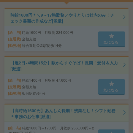
時給1600円＊＼9～17時勤務／やりとりは社内のみ！チ
ェック書類の作成など[派遣]
給 与
時給1600円 月収例 224,000円
交通費
全額支給
気になる!
勤務地
総合運動公園駅徒歩14分
【週2日×4時間15分】駅からすぐそば！長期！受付＆入力
[派遣]
給 与
時給1400円 月収例 47,600円
交通費
全額支給
気になる!
勤務地
板宿駅徒歩4分
【高時給1600円】あんしん長期！残業なし！シフト勤務
＊事務のお仕事[派遣]
給 与
時給1600円～1700円 月収例 256,000円～2
72,000円+残業代