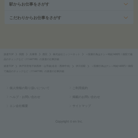
駅からお仕事をさがす
こだわりからお仕事をさがす
派遣TOP
関西
兵庫県
西区
株式会社ニッソーネット
＜医療行為はナシ＞時給1400円！病院で備
品のチェックなど（111447199）の派遣の仕事詳細
派遣TOP
神戸市営地下鉄西神・山手線(名谷－西神中央)
伊川谷駅
＜医療行為はナシ＞時給1400円！病院
で備品のチェックなど（111447199）の派遣の仕事詳細
個人情報の取り扱いについて
ご利用規約
ヘルプ・お問い合わせ
掲載のお問い合わせ
エン会社概要
サイトマップ
Copyright © en Inc.