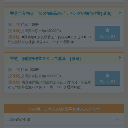
香芝市良福寺｜100均商品のピッキングや梱包作業[派遣]
給 与
時給1150円
交通費
交通費全額支給(13000円)
気になる!
勤務地
■勤務地■ 奈良県香芝市良福寺■アクセス■ JR
五位堂駅から徒歩15分 ※車、バイク通勤OK
香芝｜病院内作業スタッフ募集！[派遣]
給 与
時給1230円
交通費
交通費全額支給(13000円)
気になる!
勤務地
香芝市関屋／関屋駅より徒歩約15分！関屋駅
からの無料送迎バスあり！ 車、バイク通勤可能
その他、こちらのお仕事もオススメです
西区のお仕事