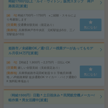
時給1700円以上「ルイ・ヴィトン」販売スタッフ 神戸
路面店[派遣]
給 与
時給1700円～1750円 ※ご経験・スキルによ
り考慮致します
交通費
交通費全額支給（規定あり）
気になる!
勤務地
兵庫県神戸市中央区 元町駅徒歩5分、三ノ
宮駅徒歩10分
姫路市／未経験OK／週1日ノー残業デーがあってもモデ
ル月収34万円[派遣]
給 与
【時給】1,900円 ～2,375円 ・日払いOK
交通費
嬉しい全額支給（支給規定あり）
勤務地
兵庫県姫路市花田町勅旨９０ 字橋爪90番
気になる!
地 ／JR姫路東駅 徒歩通勤OK マイカー・バイク通勤O
K 無料駐車場あり
〈時給1500円〉日勤＊土日祝休み＊民間航空機メーカー/
軽作業＊男女活躍中[派遣]