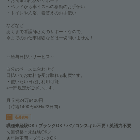
・お食事の配膳やサポート
・ベッドから車イスへの移動のお手伝い
・トイレや入浴、着替えのお手伝い
などなど
あくまで看護師さんのサポートなので、
今までのお仕事経験などは一切問いません！
～給与日払いサービス～
自分のペースに合わせて
日払いでお給料を受け取れる制度です。
・使いたい日だけ利用可能
※一部規定がございます。
月収例24万6400円
（時給1400円×8H×22日間）
応募資格
職種未経験OK / ブランクOK / パソコンスキル不要 / 英語力不要
＼無資格＊未経験OK／
★年齢不問・ブランクOK