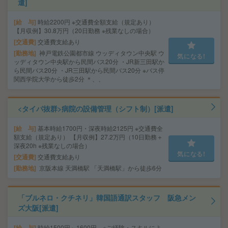
遣]
給 与
時給2200円 ※交通費全額支給（規定あり）
【月収例】30.8万円（20日勤務 ※残業なしの場合）
交通費
交通費支給あり
勤務地
神戸電鉄公園都市線 ウッディタウン中央駅 ウ
気になる!
ッディタウン中央駅から民間バス20分 ・JR新三田駅か
ら民間バス20分 ・JR三田駅から民間バス20分 ※バス停
関西学院大学から徒歩2分 ＊、、
<タイパ抜群>病院の設備管理（シフト制）[派遣]
給 与
基本時給1700円・深夜時給2125円 ※交通費全
額支給（規定あり） 【月収例】27.2万円（10日勤務＋
深夜20h ※残業なしの場合）
気になる!
交通費
交通費支給あり
勤務地
京阪本線 天満橋駅 「天満橋駅」から徒歩6分
「ブルネロ・クチネリ」韓国語通訳スタッフ 阪急メン
ズ大阪[派遣]
給 与
時給1500円～1600円 ※ご経験・スキルによ