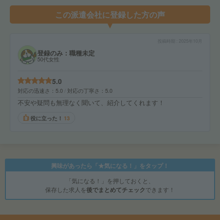
この派遣会社に登録した方の声
投稿時期
2025年10月
登録のみ：職種未定
50代女性
5.0
対応の迅速さ
5.0
対応の丁寧さ
5.0
不安や疑問も無理なく聞いて、紹介してくれます！
役に立った！
13
興味があったら「★気になる！」をタップ！
「気になる！」を押しておくと、
保存した求人を
後でまとめてチェック
できます！