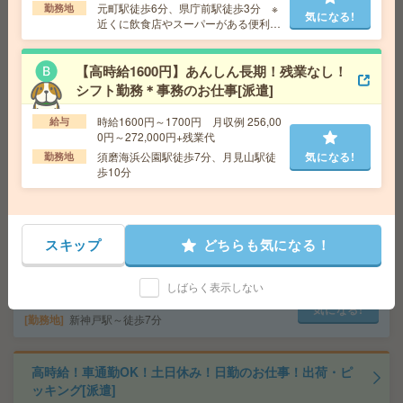
元町駅徒歩6分、県庁前駅徒歩3分 ※
勤務地
気になる!
近くに飲食店やスーパーがある便利な
給 与
時給1500円
エリア
交通費
交通費支給有り
気になる!
勤務地
南公園駅～徒歩7分 ※送迎有り
【高時給1600円】あんしん長期！残業なし！
シフト勤務＊事務のお仕事[派遣]
給与即払いOK！高時給！日勤のお仕事！検査業務[派遣]
時給1600円～1700円 月収例 256,00
給与
0円～272,000円+残業代
給 与
時給1350円
須磨海浜公園駅徒歩7分、月見山駅徒
気になる!
勤務地
歩10分
交通費
交通費支給有り
気になる!
勤務地
西神中央駅～車10分 ※送迎有り
スキップ
どちらも気になる！
平日休み！日勤のお仕事！袋詰め作業など[派遣]
給 与
時給1200円
しばらく表示しない
交通費
交通費支給有り
気になる!
勤務地
新神戸駅～徒歩7分
高時給！車通勤OK！土日休み！日勤のお仕事！出荷・ピ
ッキング[派遣]