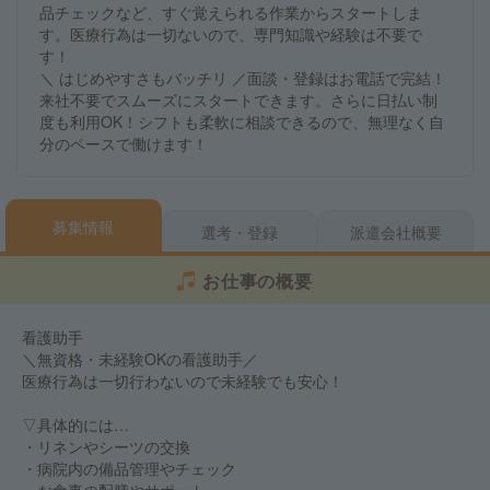
品チェックなど、すぐ覚えられる作業からスタートしま
す。医療行為は一切ないので、専門知識や経験は不要で
す！
＼ はじめやすさもバッチリ ／面談・登録はお電話で完結！
来社不要でスムーズにスタートできます。さらに日払い制
度も利用OK！シフトも柔軟に相談できるので、無理なく自
分のペースで働けます！
募集情報
選考・登録
派遣会社概要
お仕事の概要
看護助手
＼無資格・未経験OKの看護助手／
医療行為は一切行わないので未経験でも安心！
▽具体的には…
・リネンやシーツの交換
・病院内の備品管理やチェック