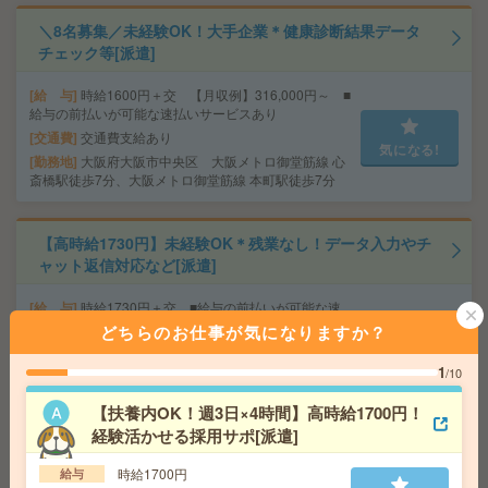
＼8名募集／未経験OK！大手企業＊健康診断結果データ
チェック等[派遣]
給 与
時給1600円＋交 【月収例】316,000円～ ■
給与の前払いが可能な速払いサービスあり
交通費
交通費支給あり
気になる!
勤務地
大阪府大阪市中央区 大阪メトロ御堂筋線 心
斎橋駅徒歩7分、大阪メトロ御堂筋線 本町駅徒歩7分
【高時給1730円】未経験OK＊残業なし！データ入力やチ
ャット返信対応など[派遣]
給 与
時給1730円＋交 ■給与の前払いが可能な速
払いサービスあり
どちらのお仕事が気になりますか？
交通費
交通費支給あり
気になる!
1
/10
勤務地
大阪府大阪市北区 大阪メトロ四つ橋線 西梅
田駅徒歩4分、大阪環状線 大阪駅徒歩7分
【扶養内OK！週3日×4時間】高時給1700円！
経験活かせる採用サポ[派遣]
座り仕事！給与即払いOK！高時給！データ入力、品質検
時給1700円
給与
査[派遣]