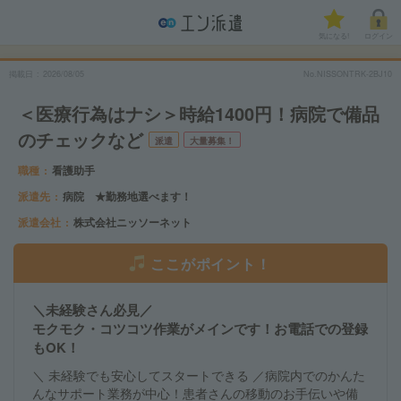
気になる!
ログイン
掲載日
2026/08/05
No.NISSONTRK-2BJ10
＜医療行為はナシ＞時給1400円！病院で備品
のチェックなど
派遣
大量募集！
職種
看護助手
派遣先
病院 ★勤務地選べます！
派遣会社
株式会社ニッソーネット
ここがポイント！
＼未経験さん必見／
モクモク・コツコツ作業がメインです！お電話での登録
もOK！
＼ 未経験でも安心してスタートできる ／病院内でのかんた
んなサポート業務が中心！患者さんの移動のお手伝いや備