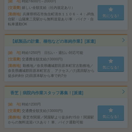
給 与
時給1600円～2000円
交通費
嬉しい全額支給（社内規定あり）
勤務地
兵庫県明石市魚住町清水１１０６－４：JR魚
気になる!
住駅・山陽東二見駅から無料送迎あり/車・バイク・自
転車通勤OK
【紙製品の計量、梱包などの単純作業】[派遣]
給 与
時給1250円 日払い・週払い対応可能
交通費
交通費全額支給(13000円)
勤務地
勤務地／奈良県磯城郡田原本町宮古勤務地／
気になる!
奈良県磯城郡田原本町宮古 、アクセス／(1)黒田駅から
徒歩約8分 (2)田原本駅から車で約7分
香芝｜病院内作業スタッフ募集！[派遣]
給 与
時給1230円
交通費
交通費全額支給(13000円)
気になる!
勤務地
香芝市関屋／関屋駅より徒歩約15分！関屋駅
からの無料送迎バスあり！ 車、バイク通勤可能