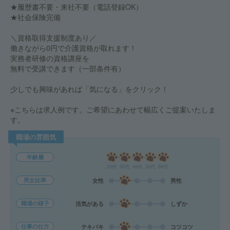
★履歴書不要・来社不要（電話登録OK）
★社会保険完備
＼資格取得支援制度あり／
働きながら0円で介護資格が取れます！
実務者研修の資格講座を
無料で受講できます（一部条件有）
少しでも興味があれば「気になる」をクリック！
※こちらは求人例です。ご希望にあわせて幅広くご提案いたしま
す。
職場の雰囲気
年齢層
20代
30代
40代
50代
60代
男女比率
女性
男性
職場の様子
活気がある
しずか
仕事の仕方
テキパキ
コツコツ