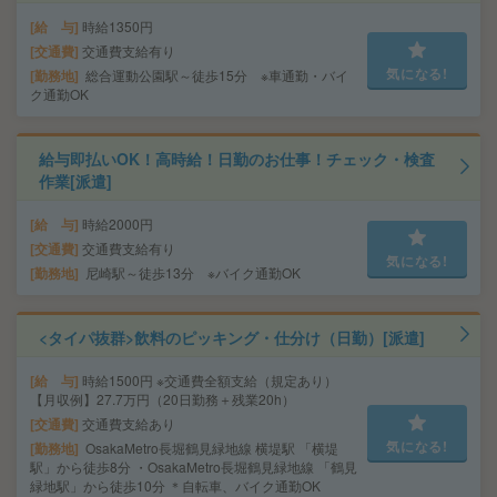
給 与
時給1350円
交通費
交通費支給有り
気になる!
勤務地
総合運動公園駅～徒歩15分 ※車通勤・バイ
ク通勤OK
給与即払いOK！高時給！日勤のお仕事！チェック・検査
作業[派遣]
給 与
時給2000円
交通費
交通費支給有り
気になる!
勤務地
尼崎駅～徒歩13分 ※バイク通勤OK
<タイパ抜群>飲料のピッキング・仕分け（日勤）[派遣]
給 与
時給1500円 ※交通費全額支給（規定あり）
【月収例】27.7万円（20日勤務＋残業20h）
交通費
交通費支給あり
気になる!
勤務地
OsakaMetro長堀鶴見緑地線 横堤駅 「横堤
駅」から徒歩8分 ・OsakaMetro長堀鶴見緑地線 「鶴見
緑地駅」から徒歩10分 ＊自転車、バイク通勤OK