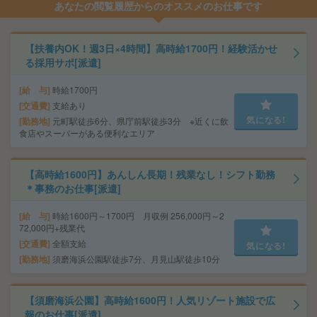
あなたの閲覧履歴からのオススメのお仕事です
【扶養内OK！週3日×4時間】高時給1700円！経験活かせ
る採用サポ[派遣]
給 与
時給1700円
交通費
支給あり
気になる!
勤務地
元町駅徒歩6分、県庁前駅徒歩3分 ※近くに飲
食店やスーパーがある便利なエリア
【高時給1600円】あんしん長期！残業なし！シフト勤務
＊事務のお仕事[派遣]
給 与
時給1600円～1700円 月収例 256,000円～2
72,000円+残業代
交通費
全額支給
気になる!
勤務地
須磨海浜公園駅徒歩7分、月見山駅徒歩10分
【須磨海浜公園】高時給1600円！人気リゾート施設で広
報のお仕事[派遣]