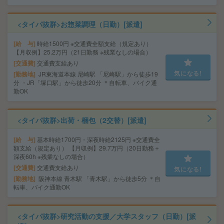
<タイパ抜群>お惣菜調理（日勤）[派遣]
給 与
時給1500円 ※交通費全額支給（規定あり）
【月収例】25.2万円（21日勤務 ※残業なしの場合）
交通費
交通費支給あり
気になる!
勤務地
JR東海道本線 尼崎駅 「尼崎駅」から徒歩19
分 ・JR「塚口駅」から徒歩20分 ＊自転車、バイク通
勤OK
<タイパ抜群>出荷・梱包（2交替）[派遣]
給 与
基本時給1700円・深夜時給2125円 ※交通費全
額支給（規定あり） 【月収例】29.7万円（20日勤務＋
深夜60h ※残業なしの場合）
交通費
交通費支給あり
気になる!
勤務地
阪神本線 青木駅 「青木駅」から徒歩5分 ＊自
転車、バイク通勤OK
<タイパ抜群>研究活動の支援／大学スタッフ（日勤）[派