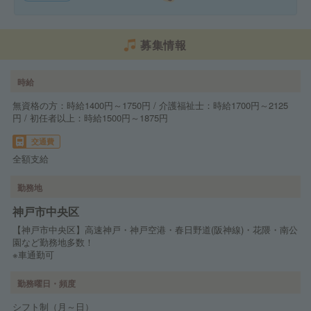
募集情報
時給
無資格の方：時給1400円～1750円 / 介護福祉士：時給1700円～2125
円 / 初任者以上：時給1500円～1875円
交通費
全額支給
勤務地
神戸市中央区
【神戸市中央区】高速神戸・神戸空港・春日野道(阪神線)・花隈・南公
園など勤務地多数！
※車通勤可
勤務曜日・頻度
シフト制（月～日）