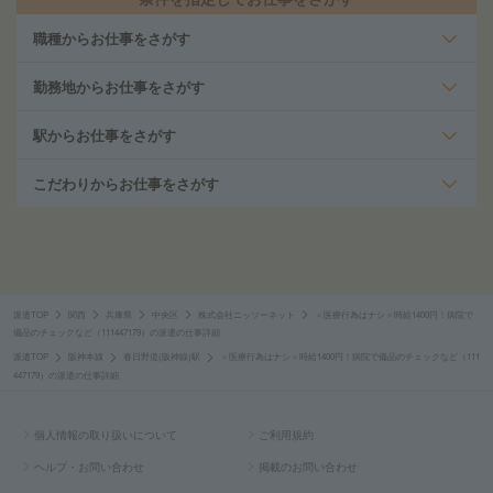
職種からお仕事をさがす
勤務地からお仕事をさがす
駅からお仕事をさがす
こだわりからお仕事をさがす
派遣TOP
関西
兵庫県
中央区
株式会社ニッソーネット
＜医療行為はナシ＞時給1400円！病院で
備品のチェックなど（111447179）の派遣の仕事詳細
派遣TOP
阪神本線
春日野道(阪神線)駅
＜医療行為はナシ＞時給1400円！病院で備品のチェックなど（111
447179）の派遣の仕事詳細
個人情報の取り扱いについて
ご利用規約
ヘルプ・お問い合わせ
掲載のお問い合わせ