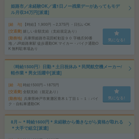
姫路市／未経験OK／週1日ノー残業デーがあってもモデ
ル月収34万円[派遣]
給 与
【時給】1,900円 ～2,375円 ・日払いOK
交通費
嬉しい全額支給（支給規定あり）
勤務地
兵庫県姫路市花田町勅旨９０ 字橋爪90番
気になる!
地 ／JR姫路東駅 徒歩通勤OK マイカー・バイク通勤O
K 無料駐車場あり
〈時給1500円〉日勤＊土日祝休み＊民間航空機メーカー/
軽作業＊男女活躍中[派遣]
給 与
時給1500円～1875円
交通費
全額支給（規定あり）
気になる!
勤務地
兵庫県神戸市東灘区青木１丁目１－１：バイ
ク・自転車通勤OK
8月～＊時給1600円＊未経験から働きながら資格が取れる
＊大手で組立[派遣]