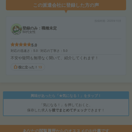
この派遣会社に登録した方の声
投稿時期
2025年10月
登録のみ：職種未定
50代女性
5.0
対応の迅速さ
5.0
対応の丁寧さ
5.0
不安や疑問も無理なく聞いて、紹介してくれます！
役に立った！
13
興味があったら「★気になる！」をタップ！
「気になる！」を押しておくと、
保存した求人を
後でまとめてチェック
できます！
あなたの閲覧履歴からのオススメのお仕事です