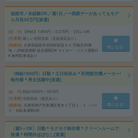
姫路市／未経験OK／週1日ノー残業デーがあってもモデ
ル月収34万円[派遣]
給 与
【時給】1,900円 ～2,375円 ・日払いOK
交通費
嬉しい全額支給（支給規定あり）
勤務地
兵庫県姫路市花田町勅旨９０ 字橋爪90番
気になる!
地 ／JR姫路東駅 徒歩通勤OK マイカー・バイク通勤O
K 無料駐車場あり
〈時給1500円〉日勤＊土日祝休み＊民間航空機メーカー/
軽作業＊男女活躍中[派遣]
給 与
時給1500円～1875円
交通費
全額支給（規定あり）
気になる!
勤務地
兵庫県神戸市東灘区青木１丁目１－１：バイ
ク・自転車通勤OK
〈週3～OK〉日勤＊モクモク軽作業＊クリーンルームで
快適＊時間外ほぼなし[派遣]