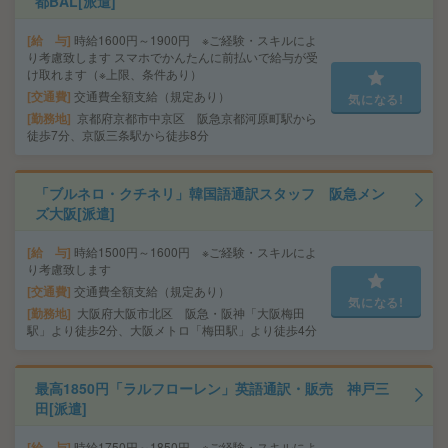
都BAL[派遣]
給 与
時給1600円～1900円 ※ご経験・スキルによ
り考慮致します スマホでかんたんに前払いで給与が受
け取れます（※上限、条件あり）
交通費
交通費全額支給（規定あり）
気になる!
勤務地
京都府京都市中京区 阪急京都河原町駅から
徒歩7分、京阪三条駅から徒歩8分
「ブルネロ・クチネリ」韓国語通訳スタッフ 阪急メン
ズ大阪[派遣]
給 与
時給1500円～1600円 ※ご経験・スキルによ
り考慮致します
交通費
交通費全額支給（規定あり）
気になる!
勤務地
大阪府大阪市北区 阪急・阪神「大阪梅田
駅」より徒歩2分、大阪メトロ「梅田駅」より徒歩4分
最高1850円「ラルフローレン」英語通訳・販売 神戸三
田[派遣]
給 与
時給1750円～1850円 ※ご経験・スキルによ