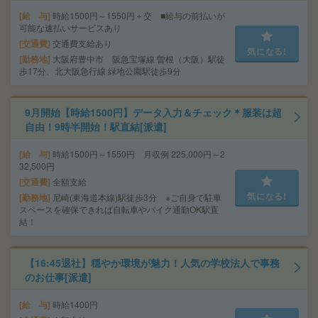
給 与
時給1500円～1550円＋交 ■給与の前払いが
可能な速払いサービスあり
交通費
交通費支給あり
気になる!
勤務地
大阪府豊中市 阪急宝塚線 曽根（大阪）駅徒
歩17分、北大阪急行線 緑地公園駅徒歩9分
9月開始【時給1500円】データ入力＆チェック＊服装は超
自由！9時半開始！駅直結[派遣]
給 与
時給1500円～1550円 月収例 225,000円～2
32,500円
交通費
全額支給
気になる!
勤務地
尼崎(東海道本線)駅徒歩3分 ※ご自身で駐車
スペースを確保できれば自転車やバイク通勤OK駅直
結！
【16:45退社】穏やか環境が魅力！人気の学校法人で事務
のお仕事[派遣]
給 与
時給1400円