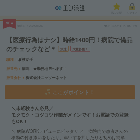
気になる!
ログイン
NEW
掲載日
2026/08/07
No.NISSONTRK-1BJH49
【医療行為はナシ】時給1400円！病院で備品
のチェックなど＊
派遣
大量募集！
職種
看護助手
派遣先
病院 ★勤務地選べます！
派遣会社
株式会社ニッソーネット
ここがポイント！
＼未経験さん必見／
モクモク・コツコツ作業がメインです！お電話での登録
もOK！
＼ 病院WORKデビューにピッタリ ／ 病院内で患者さんの
移動の付き添いをしたり、車いすを押したりと初めは簡単