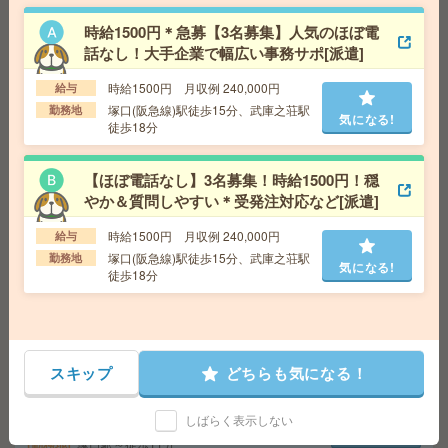
【高時給1730円】未経験OK＊残業なし！データ入力やチ
時給1500円＊急募【3名募集】人気のほぼ電
ャット返信対応など[派遣]
話なし！大手企業で幅広い事務サポ[派遣]
給 与
時給1730円＋交 ■給与の前払いが可能な速
時給1500円 月収例 240,000円
給与
払いサービスあり
塚口(阪急線)駅徒歩15分、武庫之荘駅
勤務地
気になる!
交通費
交通費支給あり
徒歩18分
気になる!
勤務地
大阪府大阪市北区 大阪メトロ四つ橋線 西梅
田駅徒歩4分、大阪環状線 大阪駅徒歩7分
【ほぼ電話なし】3名募集！時給1500円！穏
やか＆質問しやすい＊受発注対応など[派遣]
平日休み！日勤のお仕事！パック詰め作業など[派遣]
時給1500円 月収例 240,000円
給与
塚口(阪急線)駅徒歩15分、武庫之荘駅
勤務地
給 与
時給1300円
気になる!
徒歩18分
交通費
交通費支給有り
気になる!
勤務地
稲野駅～徒歩6分 ※バイク通勤OK
高時給！日勤のお仕事！製品の最終検査等[派遣]
スキップ
どちらも気になる！
給 与
時給1560円
しばらく表示しない
交通費
交通費支給有り
気になる!
勤務地
塚口駅～徒歩11分