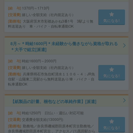
給 与
1370円～1713円
交通費
嬉しい全額支給（社内規定あり）
気になる!
勤務地
大阪府茨木市彩都あかね3番1号 3駅より無
料送迎あり 車・バイク・自転車通勤OK
8月～＊時給1600円＊未経験から働きながら資格が取れる
＊大手で組立[派遣]
給 与
時給1600円～2000円
交通費
嬉しい全額支給（社内規定あり）
勤務地
兵庫県明石市魚住町清水１１０６－４：JR魚
気になる!
住駅・山陽東二見駅から無料送迎あり/車・バイク・自
転車通勤OK
【紙製品の計量、梱包などの単純作業】[派遣]
給 与
時給1250円 日払い・週払い対応可能
交通費
交通費全額支給(13000円)
勤務地
勤務地／奈良県磯城郡田原本町宮古勤務地／
気になる!
奈良県磯城郡田原本町宮古 、アクセス／(1)黒田駅から