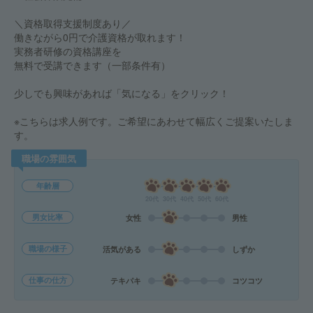
＼資格取得支援制度あり／
働きながら0円で介護資格が取れます！
実務者研修の資格講座を
無料で受講できます（一部条件有）
少しでも興味があれば「気になる」をクリック！
※こちらは求人例です。ご希望にあわせて幅広くご提案いたしま
す。
職場の雰囲気
年齢層
20代
30代
40代
50代
60代
男女比率
女性
男性
職場の様子
活気がある
しずか
仕事の仕方
テキパキ
コツコツ