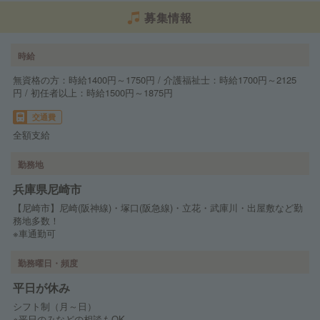
募集情報
時給
無資格の方：時給1400円～1750円 / 介護福祉士：時給1700円～2125
円 / 初任者以上：時給1500円～1875円
交通費
全額支給
勤務地
兵庫県尼崎市
【尼崎市】尼崎(阪神線)・塚口(阪急線)・立花・武庫川・出屋敷など勤
務地多数！
※車通勤可
勤務曜日・頻度
平日が休み
シフト制（月～日）
※平日のみなどの相談もOK