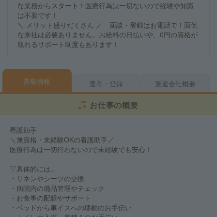
な業務からスタート！医療行為は一切ないので経験や知識
は不要です！
＼ メリット盛りだくさん ／ 面談・登録はお電話で！面倒
な来社は必要ありません。お給料の日払いや、0円の資格が
取れるサポート制度もあります！
募集情報
選考・登録
派遣会社概要
お仕事の概要
看護助手
＼無資格・未経験OKの看護助手／
医療行為は一切行わないので未経験でも安心！
▽具体的には…
・リネンやシーツの交換
・病院内の備品管理やチェック
・お食事の配膳やサポート
・ベッドから車イスへの移動のお手伝い