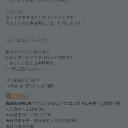
・トイレや入浴、着替えのお手伝い
などなど
あくまで看護師さんのサポートなので、
今までのお仕事経験などは一切問いません！
～給与日払いサービス～
自分のペースに合わせて
日払いでお給料を受け取れる制度です。
・使いたい日だけ利用可能
※一部規定がございます。
月収例24万6400円
（時給1400円×8H×22日間）
応募資格
職種未経験OK / ブランクOK / パソコンスキル不要 / 英語力不要
＼無資格＊未経験OK／
★年齢不問・ブランクOK
★履歴書不要・来社不要（電話登録OK）
★社会保険完備