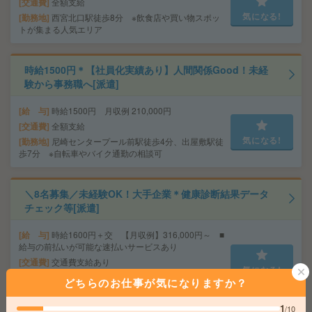
交通費
全額支給
気になる!
勤務地
西宮北口駅徒歩8分 ※飲食店や買い物スポッ
トが集まる人気エリア
時給1500円＊【社員化実績あり】人間関係Good！未経
験から事務職へ[派遣]
給 与
時給1500円 月収例 210,000円
交通費
全額支給
気になる!
勤務地
尼崎センタープール前駅徒歩4分、出屋敷駅徒
歩7分 ※自転車やバイク通勤の相談可
＼8名募集／未経験OK！大手企業＊健康診断結果データ
チェック等[派遣]
給 与
時給1600円＋交 【月収例】316,000円～ ■
給与の前払いが可能な速払いサービスあり
交通費
交通費支給あり
気になる!
勤務地
大阪府大阪市中央区 大阪メトロ御堂筋線 心
どちらのお仕事が気になりますか？
斎橋駅徒歩7分、大阪メトロ御堂筋線 本町駅徒歩7分
1
/10