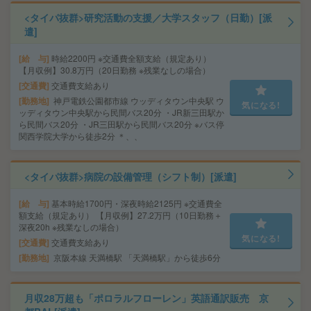
<タイパ抜群>研究活動の支援／大学スタッフ（日勤）[派
遣]
給 与
時給2200円 ※交通費全額支給（規定あり）
【月収例】30.8万円（20日勤務 ※残業なしの場合）
交通費
交通費支給あり
勤務地
神戸電鉄公園都市線 ウッディタウン中央駅 ウ
気になる!
ッディタウン中央駅から民間バス20分 ・JR新三田駅か
ら民間バス20分 ・JR三田駅から民間バス20分 ※バス停
関西学院大学から徒歩2分 ＊、、
<タイパ抜群>病院の設備管理（シフト制）[派遣]
給 与
基本時給1700円・深夜時給2125円 ※交通費全
額支給（規定あり） 【月収例】27.2万円（10日勤務＋
深夜20h ※残業なしの場合）
気になる!
交通費
交通費支給あり
勤務地
京阪本線 天満橋駅 「天満橋駅」から徒歩6分
月収28万超も「ポロラルフローレン」英語通訳販売 京