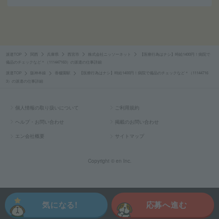
派遣TOP
関西
兵庫県
西宮市
株式会社ニッソーネット
【医療行為はナシ】時給1400円！病院で
備品のチェックなど＊（111447163）の派遣の仕事詳細
派遣TOP
阪神本線
香櫨園駅
【医療行為はナシ】時給1400円！病院で備品のチェックなど＊（11144716
3）の派遣の仕事詳細
個人情報の取り扱いについて
ご利用規約
ヘルプ・お問い合わせ
掲載のお問い合わせ
エン会社概要
サイトマップ
Copyright © en Inc.
気になる!
応募へ進む