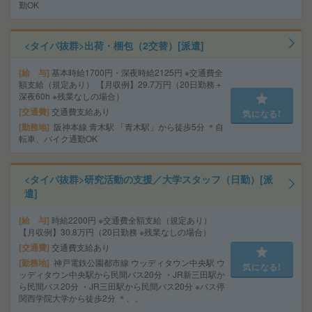
勤OK
<タイパ抜群>出荷・梱包（2交替）[派遣]
給 与
基本時給1700円・深夜時給2125円 ※交通費全
額支給（規定あり） 【月収例】29.7万円（20日勤務＋
深夜60h ※残業なしの場合）
交通費
交通費支給あり
気になる!
勤務地
阪神本線 青木駅 「青木駅」から徒歩5分 ＊自
転車、バイク通勤OK
<タイパ抜群>研究活動の支援／大学スタッフ（日勤）[派
遣]
給 与
時給2200円 ※交通費全額支給（規定あり）
【月収例】30.8万円（20日勤務 ※残業なしの場合）
交通費
交通費支給あり
勤務地
神戸電鉄公園都市線 ウッディタウン中央駅 ウ
気になる!
ッディタウン中央駅から民間バス20分 ・JR新三田駅か
ら民間バス20分 ・JR三田駅から民間バス20分 ※バス停
関西学院大学から徒歩2分 ＊、、