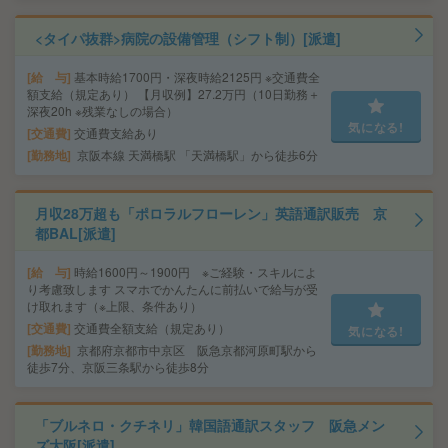
<タイパ抜群>病院の設備管理（シフト制）[派遣]
給 与
基本時給1700円・深夜時給2125円 ※交通費全
額支給（規定あり） 【月収例】27.2万円（10日勤務＋
深夜20h ※残業なしの場合）
気になる!
交通費
交通費支給あり
勤務地
京阪本線 天満橋駅 「天満橋駅」から徒歩6分
月収28万超も「ポロラルフローレン」英語通訳販売 京
都BAL[派遣]
給 与
時給1600円～1900円 ※ご経験・スキルによ
り考慮致します スマホでかんたんに前払いで給与が受
け取れます（※上限、条件あり）
交通費
交通費全額支給（規定あり）
気になる!
勤務地
京都府京都市中京区 阪急京都河原町駅から
徒歩7分、京阪三条駅から徒歩8分
「ブルネロ・クチネリ」韓国語通訳スタッフ 阪急メン
ズ大阪[派遣]