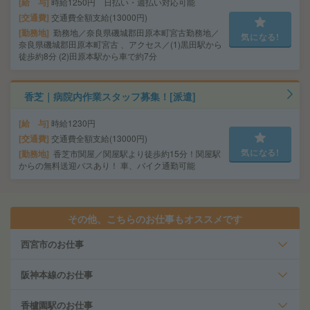
給 与
時給1250円 日払い・週払い対応可能
交通費
交通費全額支給(13000円)
勤務地
勤務地／奈良県磯城郡田原本町宮古勤務地／
気になる!
奈良県磯城郡田原本町宮古 、アクセス／(1)黒田駅から
徒歩約8分 (2)田原本駅から車で約7分
香芝｜病院内作業スタッフ募集！[派遣]
給 与
時給1230円
交通費
交通費全額支給(13000円)
気になる!
勤務地
香芝市関屋／関屋駅より徒歩約15分！関屋駅
からの無料送迎バスあり！ 車、バイク通勤可能
その他、こちらのお仕事もオススメです
西宮市のお仕事
阪神本線のお仕事
香櫨園駅のお仕事