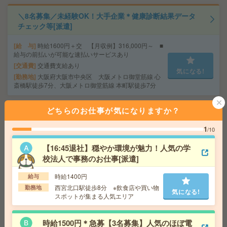
＼8名募集／未経験OK！大手企業＊健康診断結果データ
チェック等[派遣]
給 与
時給1600円＋交 【月収例】316,000円～ ■
給与の前払いが可能な速払いサービスあり
交通費
交通費支給あり
気になる!
勤務地
大阪府大阪市中央区 大阪メトロ御堂筋線 心
斎橋駅徒歩7分、大阪メトロ御堂筋線 本町駅徒歩7分
どちらのお仕事が気になりますか？
【高時給1730円】未経験OK＊残業なし！データ入力やチ
ャット返信対応など[派遣]
1
/10
給 与
時給1730円＋交 ■給与の前払いが可能な速
【16:45退社】穏やか環境が魅力！人気の学
払いサービスあり
校法人で事務のお仕事[派遣]
交通費
交通費支給あり
気になる!
勤務地
大阪府大阪市北区 大阪メトロ四つ橋線 西梅
時給1400円
給与
田駅徒歩4分、大阪環状線 大阪駅徒歩7分
西宮北口駅徒歩8分 ※飲食店や買い物
勤務地
気になる!
スポットが集まる人気エリア
高時給！日勤のお仕事！製品の最終検査等[派遣]
時給1500円＊急募【3名募集】人気のほぼ電