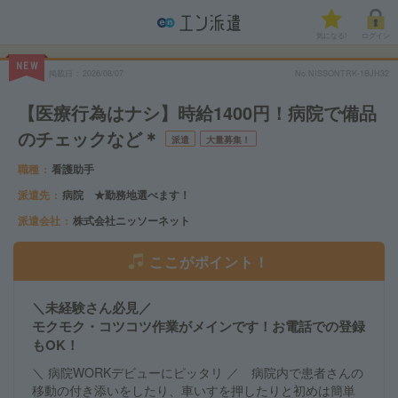
気になる!
ログイン
NEW
掲載日
2026/08/07
No.NISSONTRK-1BJH32
【医療行為はナシ】時給1400円！病院で備品
のチェックなど＊
派遣
大量募集！
職種
看護助手
派遣先
病院 ★勤務地選べます！
派遣会社
株式会社ニッソーネット
ここがポイント！
＼未経験さん必見／
モクモク・コツコツ作業がメインです！お電話での登録
もOK！
＼ 病院WORKデビューにピッタリ ／ 病院内で患者さんの
移動の付き添いをしたり、車いすを押したりと初めは簡単