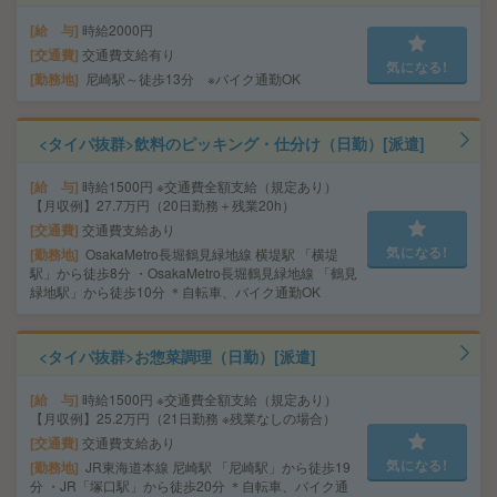
給 与
時給2000円
交通費
交通費支給有り
気になる!
勤務地
尼崎駅～徒歩13分 ※バイク通勤OK
<タイパ抜群>飲料のピッキング・仕分け（日勤）[派遣]
給 与
時給1500円 ※交通費全額支給（規定あり）
【月収例】27.7万円（20日勤務＋残業20h）
交通費
交通費支給あり
気になる!
勤務地
OsakaMetro長堀鶴見緑地線 横堤駅 「横堤
駅」から徒歩8分 ・OsakaMetro長堀鶴見緑地線 「鶴見
緑地駅」から徒歩10分 ＊自転車、バイク通勤OK
<タイパ抜群>お惣菜調理（日勤）[派遣]
給 与
時給1500円 ※交通費全額支給（規定あり）
【月収例】25.2万円（21日勤務 ※残業なしの場合）
交通費
交通費支給あり
気になる!
勤務地
JR東海道本線 尼崎駅 「尼崎駅」から徒歩19
分 ・JR「塚口駅」から徒歩20分 ＊自転車、バイク通