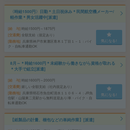
〈時給1500円〉日勤＊土日祝休み＊民間航空機メーカー/
軽作業＊男女活躍中[派遣]
給 与
時給1500円～1875円
交通費
全額支給（規定あり）
気になる!
勤務地
兵庫県神戸市東灘区青木１丁目１－１：バイ
ク・自転車通勤OK
8月～＊時給1600円＊未経験から働きながら資格が取れる
＊大手で組立[派遣]
給 与
時給1600円～2000円
交通費
嬉しい全額支給（社内規定あり）
勤務地
兵庫県明石市魚住町清水１１０６－４：JR魚
気になる!
住駅・山陽東二見駅から無料送迎あり/車・バイク・自
転車通勤OK
【紙製品の計量、梱包などの単純作業】[派遣]