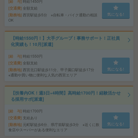
給 与
時給1450円
交通費
全額支給
気になる!
勤務地
西宮駅徒歩5分 ※自転車・バイク通勤の相談
OK
【時給1550円！】大手グループ！事務サポート！正社員
化実績も！10月[派遣]
給 与
時給1550円
交通費
全額支給
気になる!
勤務地
西宮北口駅徒歩11分、甲子園口駅徒歩17分
※通勤や買い物に便利な人気の西宮エリア
【扶養内OK！週3日×4時間】高時給1700円！経験活かせ
る採用サポ[派遣]
給 与
時給1700円
交通費
支給あり
気になる!
勤務地
元町駅徒歩6分、県庁前駅徒歩3分 ※近くに飲
食店やスーパーがある便利なエリア