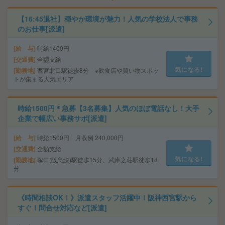
【16:45退社】穏やか環境が魅力！人気の学校法人で事務
のお仕事[派遣]
給 与
時給1400円
交通費
全額支給
気になる!
勤務地
西宮北口駅徒歩8分 ※飲食店や買い物スポッ
トが集まる人気エリア
時給1500円＊急募【3名募集】人気のほぼ電話なし！大手
企業で幅広い事務サポ[派遣]
給 与
時給1500円 月収例 240,000円
交通費
全額支給
気になる!
勤務地
塚口(阪急線)駅徒歩15分、武庫之荘駅徒歩18
分
《時間相談OK！》派遣スタッフ活躍中！阪神西宮駅から
すぐ！問合せ対応など[派遣]