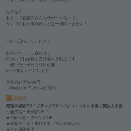
・トイレや入浴、着替えのお手伝い
などなど
あくまで看護師さんのサポートなので、
今までのお仕事経験などは一切問いません！
～給与日払いサービス～
自分のペースに合わせて
日払いでお給料を受け取れる制度です。
・使いたい日だけ利用可能
※一部規定がございます。
月収例24万6400円
（時給1400円×8H×22日間）
応募資格
職種未経験OK / ブランクOK / パソコンスキル不要 / 英語力不要
＼無資格＊未経験OK／
★年齢不問・ブランクOK
★履歴書不要・来社不要（電話登録OK）
★社会保険完備