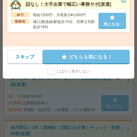
話なし！大手企業で幅広い事務サポ[派遣]
給 与
時給1560円
交通費
交通費支給有り
気になる!
時給1500円 月収例 240,000円
給与
勤務地
塚口駅～徒歩11分
塚口(阪急線)駅徒歩15分、武庫之荘駅
勤務地
気になる!
徒歩18分
座り仕事！高時給！日勤のお仕事！製品の検査作業[派遣]
給 与
時給1550円
交通費
交通費支給有り
スキップ
どちらも気になる！
気になる!
勤務地
武庫川団地前駅～ ※バイク通勤OK
しばらく表示しない
座り仕事！給与即払いOK！駅チカ！医療機器の製造、事
務[派遣]
給 与
時給1500円
交通費
交通費支給有り
気になる!
勤務地
宝塚駅～徒歩5分 ※車通勤・バイク通勤OK
給与即払いOK！高時給！日勤のお仕事！チェック・検査
作業[派遣]