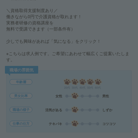
＼資格取得支援制度あり／
働きながら0円で介護資格が取れます！
実務者研修の資格講座を
無料で受講できます（一部条件有）
少しでも興味があれば「気になる」をクリック！
※こちらは求人例です。ご希望にあわせて幅広くご提案いたしま
す。
職場の雰囲気
年齢層
20代
30代
40代
50代
60代
男女比率
女性
男性
職場の様子
活気がある
しずか
仕事の仕方
テキパキ
コツコツ