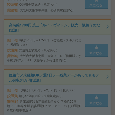
交通費
交通費全額支給（規定あり）
気になる!
勤務地
大阪府大阪市中央区 心斎橋駅徒歩5分
高時給1700円以上「ルイ・ヴィトン」販売 阪急うめだ
[派遣]
給 与
時給1700円～1750円 ※ご経験・スキルによ
り考慮致します
交通費
交通費全額支給（規定あり）
気になる!
勤務地
大阪府大阪市北区 大阪メトロ「梅田駅」か
ら徒歩約2分、JR「大阪駅」から徒歩約4分
姫路市／未経験OK／週1日ノー残業デーがあってもモデ
ル月収34万円[派遣]
給 与
【時給】1,900円 ～2,375円 ・日払いOK
交通費
嬉しい全額支給（支給規定あり）
勤務地
兵庫県姫路市花田町勅旨９０ 字橋爪90番
気になる!
地 ／JR姫路東駅 徒歩通勤OK マイカー・バイク通勤O
K 無料駐車場あり