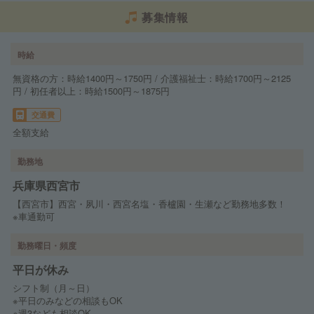
募集情報
時給
無資格の方：時給1400円～1750円 / 介護福祉士：時給1700円～2125
円 / 初任者以上：時給1500円～1875円
交通費
全額支給
勤務地
兵庫県西宮市
【西宮市】西宮・夙川・西宮名塩・香櫨園・生瀬など勤務地多数！
※車通勤可
勤務曜日・頻度
平日が休み
シフト制（月～日）
※平日のみなどの相談もOK
※週3なども相談OK