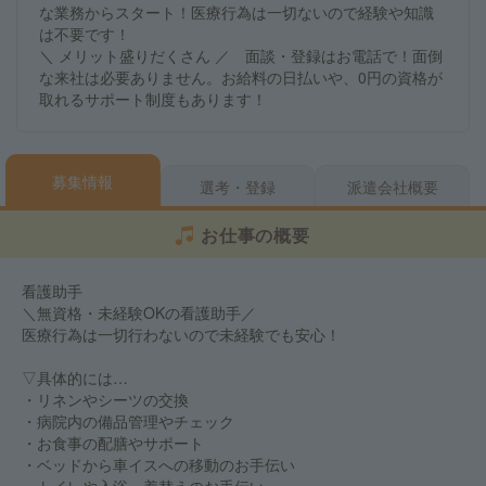
な業務からスタート！医療行為は一切ないので経験や知識
は不要です！
＼ メリット盛りだくさん ／ 面談・登録はお電話で！面倒
な来社は必要ありません。お給料の日払いや、0円の資格が
取れるサポート制度もあります！
募集情報
選考・登録
派遣会社概要
お仕事の概要
看護助手
＼無資格・未経験OKの看護助手／
医療行為は一切行わないので未経験でも安心！
▽具体的には…
・リネンやシーツの交換
・病院内の備品管理やチェック
・お食事の配膳やサポート
・ベッドから車イスへの移動のお手伝い