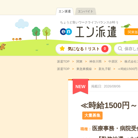
エン派遣
エンバイト
ちょうど良いワークライフバランスが叶う
関東版
気になる！リスト
0
保存し
派遣TOP
関東
神奈川県
中原区
株式会社
派遣TOP
東急東横線
新丸子駅
≪時給1500
NEW
掲載日
2026
/
08
/
06
≪時給1500
大量募集
医療事務・病院受
職種