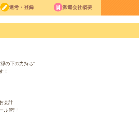
選考・登録
派遣会社概要
縁の下の力持ち”
す！
お会計
ール管理