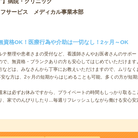
す】病院・クリニック
ッフサービス メディカル事業本部
無資格OK！医療行為や介助は一切なし！2ヶ月～OK
ルテ整理や患者さまの受付など、看護師さんやお医者さんのサポー
ので、無資格・ブランクありの方も安心してはじめていただけます
方などは、みなさんから丁寧にお教えいただけますので、ムリなく
と不安な方は、2ヶ月の短期からはじめることも可能。多くの方が短
週末は必ずお休みですから、プライベートの時間もしっかり取るこ
り、家でのんびりしたり…毎週リフレッシュしながら働ける安心安