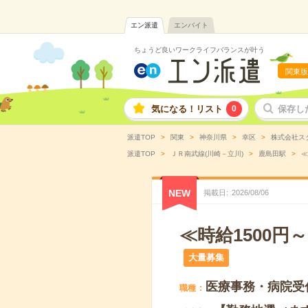
エン派遣
エンバイト
ちょうど良いワークライフバランスが叶う
関東版
気になる！リスト
0
保存し
派遣TOP
関東
神奈川県
幸区
株式会社ス
派遣TOP
ＪＲ南武線(川崎－立川)
鹿島田駅
≪
NEW
掲載日
2026
/
08
/
06
≪時給1500
大量募集
医療事務・病院受
職種