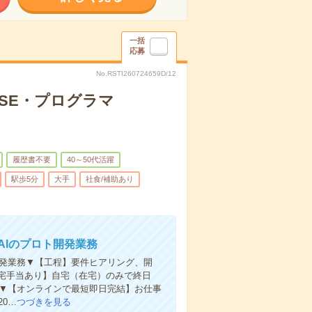
一括
応募
No.RSTI260724659D/12
のSE・プログラマ
履歴書不要
40～50代活躍
駅歩5分
大手
社食/補助あり
成AIのプロト開発業務
ト開発業務▼【工程】要件ヒアリング、開
ows【在宅手当あり】自宅（在宅）のみで終日
り▼【オンラインで最短即日完結】お仕事
0…
つづきを見る