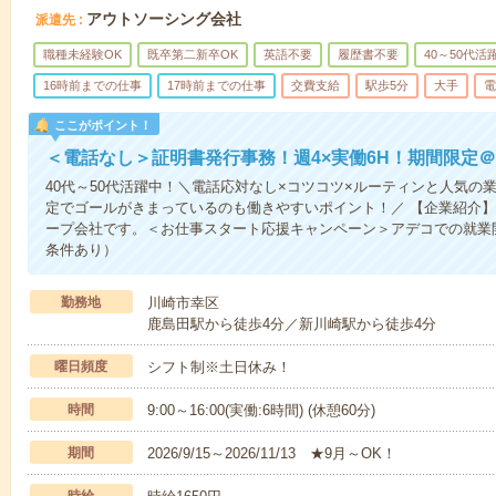
アウトソーシング会社
派遣先
職種未経験OK
既卒第二新卒OK
英語不要
履歴書不要
40～50代活
16時前までの仕事
17時前までの仕事
交費支給
駅歩5分
大手
電
ここがポイント！
＜電話なし＞証明書発行事務！週4×実働6H！期間限定
40代～50代活躍中！＼電話応対なし×コツコツ×ルーティンと人気の
定でゴールがきまっているのも働きやすいポイント！／ 【企業紹介
ープ会社です。＜お仕事スタート応援キャンペーン＞アデコでの就業
条件あり）
勤務地
川崎市幸区
鹿島田駅から徒歩4分／新川崎駅から徒歩4分
曜日頻度
シフト制※土日休み！
時間
9:00～16:00(実働:6時間) (休憩60分)
期間
2026/9/15～2026/11/13 ★9月～OK！