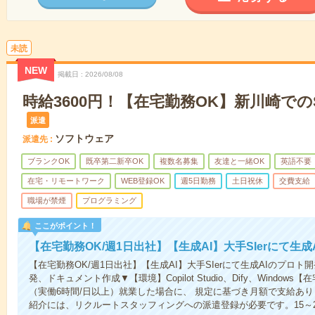
未読
NEW
掲載日
2026/08/08
時給3600円！【在宅勤務OK】新川崎で
派遣
ソフトウェア
派遣先
ブランクOK
既卒第二新卒OK
複数名募集
友達と一緒OK
英語不要
在宅・リモートワーク
WEB登録OK
週5日勤務
土日祝休
交費支給
職場が禁煙
プログラミング
ここがポイント！
【在宅勤務OK/週1日出社】【生成AI】大手SIerにて生
【在宅勤務OK/週1日出社】【生成AI】大手SIerにて生成AIのプロ
発、ドキュメント作成▼【環境】Copilot Studio、Dify、Wind
（実働6時間/日以上）就業した場合に、 規定に基づき月額で支給あ
紹介には、リクルートスタッフィングへの派遣登録が必要です。15～2