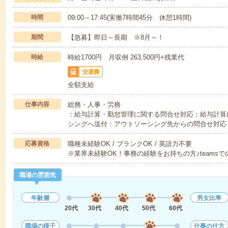
時間
09:00～17:45(実働7時間45分 休憩1時間)
期間
【急募】即日～長期 ※8月～！
時給
時給1700円 月収例 263,500円+残業代
交通費
全額支給
仕事内容
総務・人事・労務
：給与計算・勤怠管理に関する問合せ対応：給与計算
シングへ送付：アウトソーシング先からの問合せ対応
応募資格
職種未経験OK / ブランクOK / 英語力不要
※業界未経験OK！事務の経験をお持ちの方♪teams
職場の雰囲気
年齢層
男女比率
20代
30代
40代
50代
60代
職場の様子
仕事の仕方