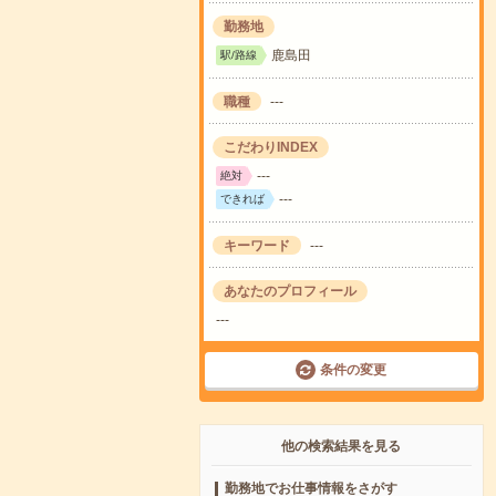
勤務地
鹿島田
駅/路線
職種
---
こだわりINDEX
---
絶対
---
できれば
キーワード
---
あなたのプロフィール
---
条件の変更
他の検索結果を見る
勤務地でお仕事情報をさがす