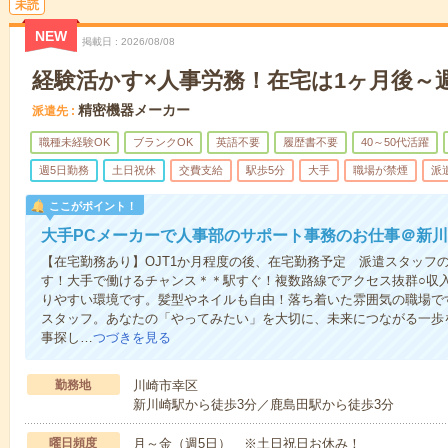
未読
NEW
掲載日
2026/08/08
経験活かす×人事労務！在宅は1ヶ月後～週
精密機器メーカー
派遣先
職種未経験OK
ブランクOK
英語不要
履歴書不要
40～50代活躍
週5日勤務
土日祝休
交費支給
駅歩5分
大手
職場が禁煙
派
ここがポイント！
大手PCメーカーで人事部のサポート事務のお仕事＠新川
【在宅勤務あり】OJT1か月程度の後、在宅勤務予定 派遣スタッフ
す！大手で働けるチャンス＊＊駅すぐ！複数路線でアクセス抜群○収
りやすい環境です。髪型やネイルも自由！落ち着いた雰囲気の職場で
スタッフ。あなたの「やってみたい」を大切に、未来につながる一歩
事探し…
つづきを見る
勤務地
川崎市幸区
新川崎駅から徒歩3分／鹿島田駅から徒歩3分
曜日頻度
月～金（週5日） ※土日祝日お休み！