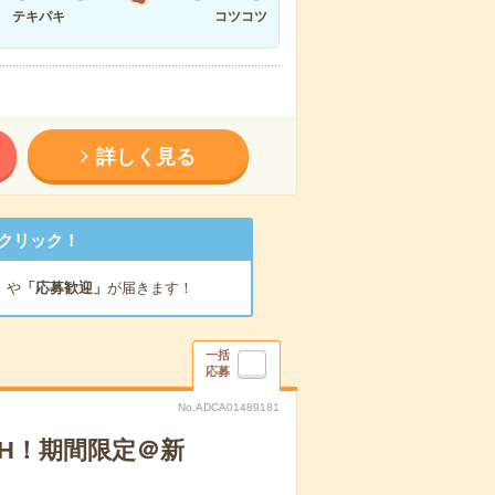
テキパキ
コツコツ
詳しく見る
クリック！
」
や
「応募歓迎」
が届きます！
一括
応募
No.ADCA01489181
H！期間限定＠新