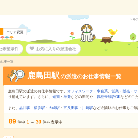
ヘル
エリア変更
た希望条件
お気に入りの派遣会社
の仕事一覧
鹿島田駅
の派遣のお仕事情報一覧
鹿島田駅の派遣のお仕事情報です。
オフィスワーク・事務系
、
営業・販売・サ
り揃えています。さらに、
短期
・
単発
などの期間や、
職種未経験OK
などのこ
また、
品川駅
・
横浜駅
・
大崎駅
・
五反田駅
・
川崎駅
など近隣駅のお仕事もご確
89
1
30
件中
～
件を表示中