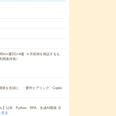
7h45m×週5日×4週 ※月収例を保証するも
利用条件有）
開発を念頭に、・要件ヒアリング、Copilo
M、Python、RPA、生成AI開発【I
を見る