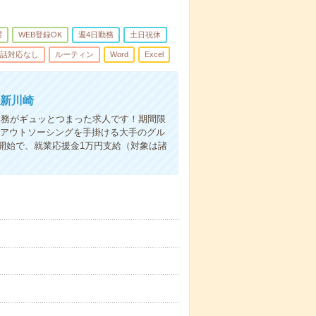
躍
WEB登録OK
週4日勤務
土日祝休
話対応なし
ルーティン
Word
Excel
＠新川崎
業務がギュッとつまった求人です！期間限
】アウトソーシングを手掛ける大手のグル
開始で、就業応援金1万円支給（対象は諸