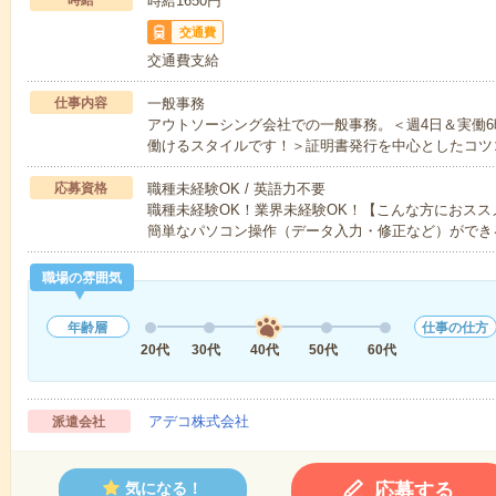
時給
時給1650円
交通費
交通費支給
仕事内容
一般事務
アウトソーシング会社での一般事務。＜週4日＆実働
働けるスタイルです！＞証明書発行を中心としたコツ
応募資格
職種未経験OK / 英語力不要
職種未経験OK！業界未経験OK！【こんな方におス
簡単なパソコン操作（データ入力・修正など）ができ
職場の雰囲気
年齢層
仕事の仕方
20代
30代
40代
50代
60代
アデコ株式会社
派遣会社
応募する
気になる！