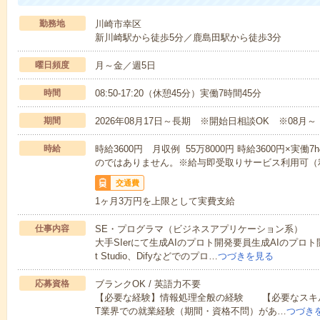
勤務地
川崎市幸区
新川崎駅から徒歩5分／鹿島田駅から徒歩3分
曜日頻度
月～金／週5日
時間
08:50-17:20（休憩45分）実働7時間45分
期間
2026年08月17日～長期 ※開始日相談OK ※08月～
時給
時給3600円 月収例 55万8000円 時給3600円×実働
のではありません。※給与即受取りサービス利用可（
交通費
1ヶ月3万円を上限として実費支給
仕事内容
SE・プログラマ（ビジネスアプリケーション系）
大手SIerにて生成AIのプロト開発要員生成AIのプロト
t Studio、Difyなどでのプロ…
つづきを見る
応募資格
ブランクOK / 英語力不要
【必要な経験】情報処理全般の経験 【必要なスキル】LL
T業界での就業経験（期間・資格不問）があ…
つづき