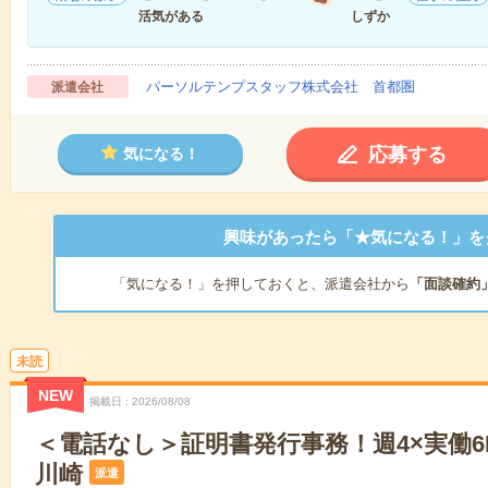
活気がある
しずか
パーソルテンプスタッフ株式会社 首都圏
派遣会社
応募する
気になる！
興味があったら「★気になる！」を
「気になる！」を押しておくと、派遣会社から
「面談確約
未読
NEW
掲載日
2026/08/08
＜電話なし＞証明書発行事務！週4×実働6
川崎
派遣