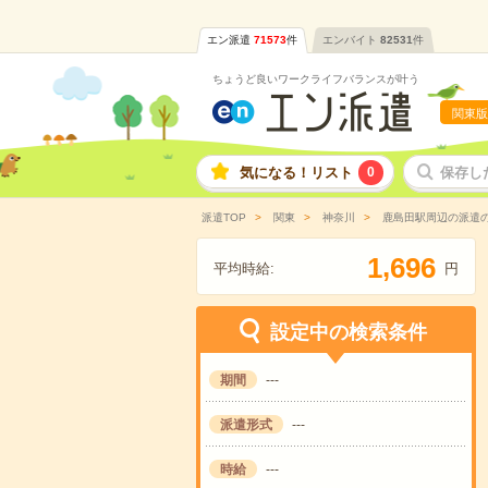
エン派遣
71573
件
エンバイト
82531
件
ちょうど良いワークライフバランスが叶う
関東版
気になる！リスト
0
保存し
派遣TOP
関東
神奈川
鹿島田駅周辺の派遣
,
1
6
9
6
平均時給:
円
設定中の検索条件
期間
---
派遣形式
---
時給
---