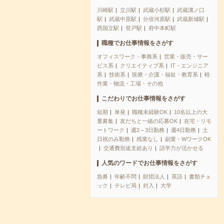
川崎駅
立川駅
武蔵小杉駅
武蔵溝ノ口
駅
武蔵中原駅
分倍河原駅
武蔵新城駅
西国立駅
登戸駅
府中本町駅
職種でお仕事情報をさがす
オフィスワーク・事務系
営業・販売・サー
ビス系
クリエイティブ系
IT・エンジニア
系
技術系
医療・介護・福祉・教育系
軽
作業・物流・工場・その他
こだわりでお仕事情報をさがす
短期
単発
職種未経験OK
10名以上の大
量募集
友だちと一緒の応募OK
在宅・リモ
ートワーク
週2～3日勤務
週4日勤務
土
日祝のみ勤務
残業なし
副業・WワークOK
交通費別途支給あり
語学力が活かせる
人気のワードでお仕事情報をさがす
急募
年齢不問
財団法人
英語
書類チェ
ック
テレビ局
封入
大学