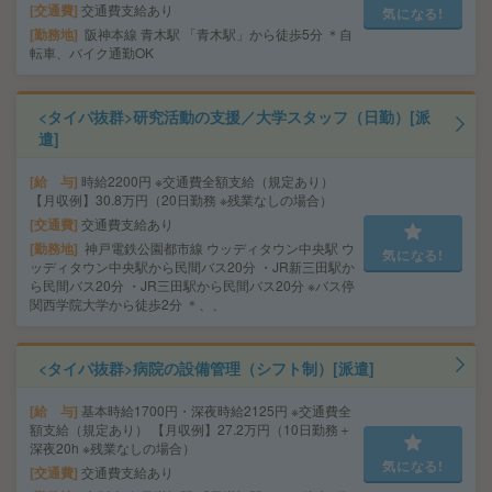
交通費
交通費支給あり
気になる!
勤務地
阪神本線 青木駅 「青木駅」から徒歩5分 ＊自
転車、バイク通勤OK
<タイパ抜群>研究活動の支援／大学スタッフ（日勤）[派
遣]
給 与
時給2200円 ※交通費全額支給（規定あり）
【月収例】30.8万円（20日勤務 ※残業なしの場合）
交通費
交通費支給あり
勤務地
神戸電鉄公園都市線 ウッディタウン中央駅 ウ
気になる!
ッディタウン中央駅から民間バス20分 ・JR新三田駅か
ら民間バス20分 ・JR三田駅から民間バス20分 ※バス停
関西学院大学から徒歩2分 ＊、、
<タイパ抜群>病院の設備管理（シフト制）[派遣]
給 与
基本時給1700円・深夜時給2125円 ※交通費全
額支給（規定あり） 【月収例】27.2万円（10日勤務＋
深夜20h ※残業なしの場合）
気になる!
交通費
交通費支給あり