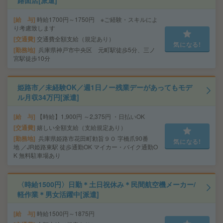
路面店[派遣]
給 与
時給1700円～1750円 ※ご経験・スキルによ
り考慮致します
交通費
交通費全額支給（規定あり）
気になる!
勤務地
兵庫県神戸市中央区 元町駅徒歩5分、三ノ
宮駅徒歩10分
姫路市／未経験OK／週1日ノー残業デーがあってもモデ
ル月収34万円[派遣]
給 与
【時給】1,900円 ～2,375円 ・日払いOK
交通費
嬉しい全額支給（支給規定あり）
勤務地
兵庫県姫路市花田町勅旨９０ 字橋爪90番
気になる!
地 ／JR姫路東駅 徒歩通勤OK マイカー・バイク通勤O
K 無料駐車場あり
〈時給1500円〉日勤＊土日祝休み＊民間航空機メーカー/
軽作業＊男女活躍中[派遣]
給 与
時給1500円～1875円