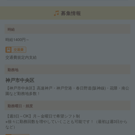
募集情報
時給
時給1400円～
交通費
交通費規定内支給
勤務地
神戸市中央区
【神戸市中央区】高速神戸・神戸空港・春日野道(阪神線)・花隈・南公
園など勤務地多数！
勤務曜日・頻度
【週3日～OK】月～金曜日で希望シフト制
※徐々に勤務回数を増やしていくことも可能です！（最初は週3日から
など）