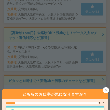
給与の前払いが可能な速払いサービスあり
交通費
交通費支給あり
気になる!
勤務地
大阪府大阪市中央区 大阪メトロ御堂筋線 心
斎橋駅徒歩7分、大阪メトロ御堂筋線 本町駅徒歩7分
【高時給1730円】未経験OK＊残業なし！データ入力やチ
ャット返信対応など[派遣]
給 与
時給1730円＋交 ■給与の前払いが可能な速
払いサービスあり
交通費
交通費支給あり
気になる!
勤務地
大阪府大阪市北区 大阪メトロ四つ橋線 西梅
田駅徒歩4分、大阪環状線 大阪駅徒歩7分
ピタッと12時まで＊実働3h＊伝票のチェックなど[派遣]
給 与
時給1400円＋交 【月収例】84,000円～ ■
どちらのお仕事が気になりますか？
給与の前払いが可能な速払いサービスあり
交通費
交通費支給あり
気になる!
1
/10
勤務地
京都府京都市伏見区 京阪本線 藤森駅徒歩10
分