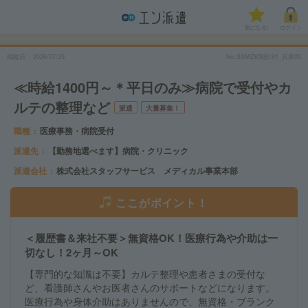
気になる!
ログイン
掲載日
2026/07/25
No.SSMZKS医IS1_兵庫05
≪時給1400円～＊平日のみ≫病院で受付やカ
ルテの整理など
派遣
大量募集！
職種
医療事務・病院受付
派遣先
【勤務地選べます】病院・クリニック
派遣会社
株式会社スタッフサービス メディカル事業本部
ここがポイント！
＜履歴書＆来社不要＞無資格OK！医療行為や介助は一
切なし！2ヶ月～OK
【専門的な知識は不要】カルテ整理や患者さまの受付な
ど、看護師さんやお医者さんのサポートなどになります。
医療行為や身体介助はありませんので、無資格・ブランク