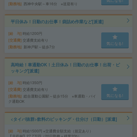
気になる!
勤務地
西神中央駅～車16分 ※送迎有り
平日休み！日勤のお仕事！袋詰め作業など[派遣]
給 与
時給1200円
交通費
交通費支給有り
気になる!
勤務地
新神戸駅～徒歩7分
高時給！車通勤OK！土日休み！日勤のお仕事！出荷・ピ
ッキング[派遣]
給 与
時給1350円
交通費
交通費支給有り
気になる!
勤務地
総合運動公園駅～徒歩15分 ※車通勤・バイ
ク通勤OK
<タイパ抜群>飲料のピッキング・仕分け（日勤）[派遣]
給 与
時給1500円 ※交通費全額支給（規定あり）
【月収例】27.7万円（20日勤務＋残業20h）