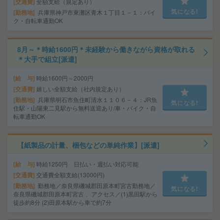
交通費
全額支給（規定あり）
気になる!
勤務地
兵庫県神戸市東灘区青木１丁目１－１：バイ
ク・自転車通勤OK
8月～＊時給1600円＊未経験から働きながら資格が取れる
＊大手で組立[派遣]
給 与
時給1600円～2000円
交通費
嬉しい全額支給（社内規定あり）
勤務地
兵庫県明石市魚住町清水１１０６－４：JR魚
気になる!
住駅・山陽東二見駅から無料送迎あり/車・バイク・自
転車通勤OK
【紙製品の計量、梱包などの単純作業】[派遣]
給 与
時給1250円 日払い・週払い対応可能
交通費
交通費全額支給(13000円)
勤務地
勤務地／奈良県磯城郡田原本町宮古勤務地／
気になる!
奈良県磯城郡田原本町宮古 、アクセス／(1)黒田駅から
徒歩約8分 (2)田原本駅から車で約7分