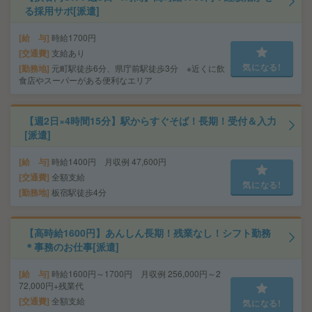
る採用サポ[派遣]
給 与
時給1700円
交通費
支給あり
気になる!
勤務地
元町駅徒歩6分、県庁前駅徒歩3分 ※近くに飲
食店やスーパーがある便利なエリア
【週2日×4時間15分】駅からすぐそば！長期！受付＆入力
[派遣]
給 与
時給1400円 月収例 47,600円
交通費
全額支給
気になる!
勤務地
板宿駅徒歩4分
【高時給1600円】あんしん長期！残業なし！シフト勤務
＊事務のお仕事[派遣]
給 与
時給1600円～1700円 月収例 256,000円～2
72,000円+残業代
交通費
全額支給
気になる!