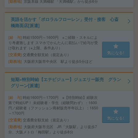
勤務地
京阪本線 天満橋駅 「天満橋駅」から徒歩6分
英語を活かす「ポロラルフローレン」受付・接客 心斎
橋路面店[派遣]
給 与
時給1500円～1600円 ※ご経験・スキルによ
り考慮致します スマホでかんたんに前払いで給与が受
け取れます（※上限、条件あり）
気になる!
交通費
交通費全額支給（規定あり）
勤務地
大阪府大阪市中央区 駅より徒歩5分ほど
短期×特別時給【エテビジュー】ジュエリー販売 グラン
グリーン[派遣]
給 与
時給1600円～1700円 ※【特別時給】経験次
第で時給UP！ 未経験者・学生（経験問わず）：1600
円／経験者（ファッション商材販売半年以上）：1650
～1700円
気になる!
交通費
交通費全額支給（規定あり）
勤務地
大阪府大阪市北区 JR「大阪駅」より徒歩7
分、大阪メトロ「梅田駅」より徒歩8分