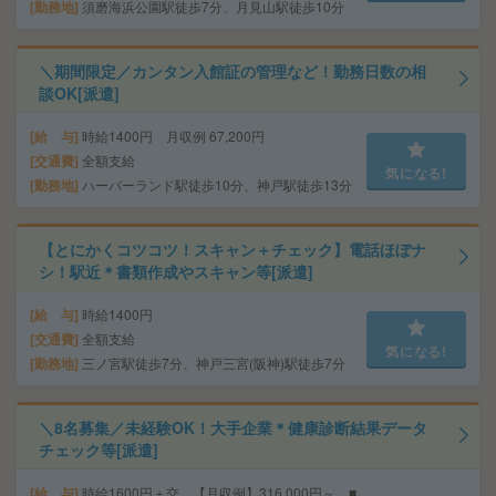
勤務地
須磨海浜公園駅徒歩7分、月見山駅徒歩10分
＼期間限定／カンタン入館証の管理など！勤務日数の相
談OK[派遣]
給 与
時給1400円 月収例 67,200円
交通費
全額支給
気になる!
勤務地
ハーバーランド駅徒歩10分、神戸駅徒歩13分
【とにかくコツコツ！スキャン＋チェック】電話ほぼナ
シ！駅近＊書類作成やスキャン等[派遣]
給 与
時給1400円
交通費
全額支給
気になる!
勤務地
三ノ宮駅徒歩7分、神戸三宮(阪神)駅徒歩7分
＼8名募集／未経験OK！大手企業＊健康診断結果データ
チェック等[派遣]
給 与
時給1600円＋交 【月収例】316,000円～ ■