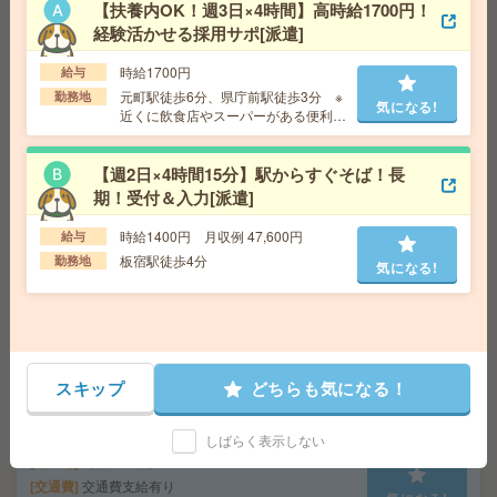
【扶養内OK！週3日×4時間】高時給1700円！
経験活かせる採用サポ[派遣]
座り仕事！給与即払いOK！高時給！データ入力、品質検
時給1700円
給与
査[派遣]
元町駅徒歩6分、県庁前駅徒歩3分 ※
勤務地
気になる!
近くに飲食店やスーパーがある便利な
給 与
時給1500円
エリア
交通費
交通費支給有り
気になる!
【週2日×4時間15分】駅からすぐそば！長
勤務地
南公園駅～徒歩7分 ※送迎有り
期！受付＆入力[派遣]
時給1400円 月収例 47,600円
給与
給与即払いOK！高時給！日勤のお仕事！検査業務[派遣]
板宿駅徒歩4分
勤務地
気になる!
給 与
時給1350円
交通費
交通費支給有り
気になる!
勤務地
西神中央駅～車10分 ※送迎有り
スキップ
どちらも気になる！
座り仕事！給与即払いOK！高時給！土日休み！部品製
造・検査[派遣]
しばらく表示しない
給 与
時給1500円
交通費
交通費支給有り