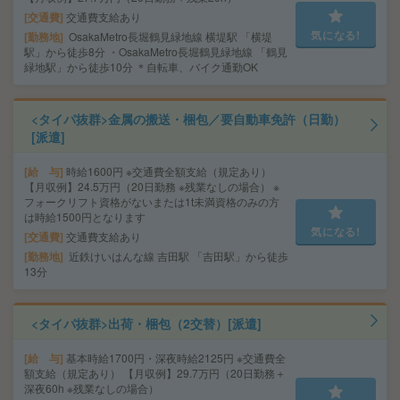
交通費
交通費支給あり
気になる!
勤務地
OsakaMetro長堀鶴見緑地線 横堤駅 「横堤
駅」から徒歩8分 ・OsakaMetro長堀鶴見緑地線 「鶴見
緑地駅」から徒歩10分 ＊自転車、バイク通勤OK
<タイパ抜群>金属の搬送・梱包／要自動車免許（日勤）
[派遣]
給 与
時給1600円 ※交通費全額支給（規定あり）
【月収例】24.5万円（20日勤務 ※残業なしの場合） ※
フォークリフト資格がないまたは1t未満資格のみの方
は時給1500円となります
気になる!
交通費
交通費支給あり
勤務地
近鉄けいはんな線 吉田駅 「吉田駅」から徒歩
13分
<タイパ抜群>出荷・梱包（2交替）[派遣]
給 与
基本時給1700円・深夜時給2125円 ※交通費全
額支給（規定あり） 【月収例】29.7万円（20日勤務＋
深夜60h ※残業なしの場合）