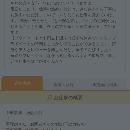
ありの方も安心してはじめていただけますよ。
用語だったり、仕事の進め方などは、みなさんから丁寧に
お教えいただけますので、ムリなくお仕事を覚えていけま
す。“自分に合うかな…”と不安な方は、2ヶ月の短期からは
じめることも可能。多くの方が短期からスタートしていま
すよ。
【プライベートとも両立】週末は必ずお休みですから、プ
ライベートの時間もしっかり取ることができるんです。家
族や友人とレジャーを楽しんだり、家でのんびりしたり…
毎週リフレッシュしながら働ける安心安定の環境で、新し
いお仕事をはじめませんか？
募集情報
選考・登録
派遣会社概要
お仕事の概要
医療事務・病院受付
／
看護師さん、お医者さんの“縁の下の力持ち”
医療事務のお仕事になります！