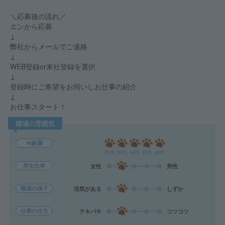
＼応募後の流れ／
エンから応募
↓
弊社からメールでご連絡
↓
WEB登録or来社登録を選択
↓
登録時にご希望をお伺いしお仕事の紹介
↓
お仕事スタート！
職場の雰囲気
年齢層
20代
30代
40代
50代
60代
男女比率
女性
男性
職場の様子
活気がある
しずか
仕事の仕方
テキパキ
コツコツ