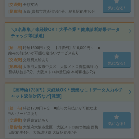
交通費
全額支給
気になる!
勤務地
五条(京都市営)駅徒歩1分、烏丸駅徒歩10分
＼8名募集／未経験OK！大手企業＊健康診断結果データ
チェック等[派遣]
給 与
時給1600円＋交 【月収例】316,000円～ ■
給与の前払いが可能な速払いサービスあり
交通費
交通費支給あり
気になる!
勤務地
大阪府大阪市中央区 大阪メトロ御堂筋線 心
斎橋駅徒歩7分、大阪メトロ御堂筋線 本町駅徒歩7分
【高時給1730円】未経験OK＊残業なし！データ入力やチ
ャット返信対応など[派遣]
給 与
時給1730円＋交 ■給与の前払いが可能な速
払いサービスあり
交通費
交通費支給あり
気になる!
勤務地
大阪府大阪市北区 大阪メトロ四つ橋線 西梅
田駅徒歩4分、大阪環状線 大阪駅徒歩7分