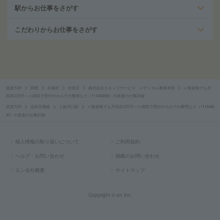
駅からお仕事をさがす
こだわりからお仕事をさがす
派遣TOP
関西
京都府
伏見区
株式会社スタッフサービス メディカル事業本部
≪無資格でも月
収22.4万円～≫病院で受付やカルテの整理など（111446830）の派遣の仕事詳細
派遣TOP
近鉄京都線
上鳥羽口駅
≪無資格でも月収22.4万円～≫病院で受付やカルテの整理など（1114468
30）の派遣の仕事詳細
個人情報の取り扱いについて
ご利用規約
ヘルプ・お問い合わせ
掲載のお問い合わせ
エン会社概要
サイトマップ
Copyright © en Inc.