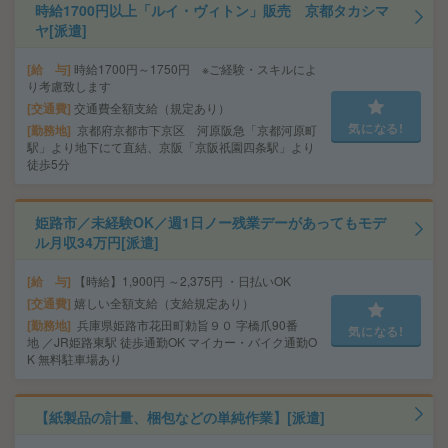
時給1700円以上「ルイ・ヴィトン」販売 京都タカシマ
ヤ[派遣]
給 与
時給1700円～1750円 ※ご経験・スキルによ
り考慮致します
交通費
交通費全額支給（規定あり）
気になる!
勤務地
京都府京都市下京区 河原阪急「京都河原町
駅」より地下にて直結、京阪「京阪祇園四条駅」より
徒歩5分
姫路市／未経験OK／週1日ノー残業デーがあってもモデ
ル月収34万円[派遣]
給 与
【時給】1,900円 ～2,375円 ・日払いOK
交通費
嬉しい全額支給（支給規定あり）
勤務地
兵庫県姫路市花田町勅旨９０ 字橋爪90番
気になる!
地 ／JR姫路東駅 徒歩通勤OK マイカー・バイク通勤O
K 無料駐車場あり
【紙製品の計量、梱包などの単純作業】[派遣]