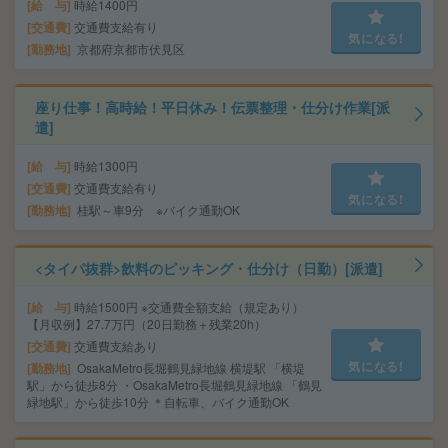
給 与
時給1400円
交通費
交通費支給有り
気になる!
勤務地
京都府京都市伏見区
座り仕事！高時給！平日休み！伝票整理・仕分け作業[派
遣]
給 与
時給1300円
交通費
交通費支給有り
気になる!
勤務地
桂駅～車9分 ※バイク通勤OK
<タイパ抜群>飲料のピッキング・仕分け（日勤）[派遣]
給 与
時給1500円 ※交通費全額支給（規定あり）
【月収例】27.7万円（20日勤務＋残業20h）
交通費
交通費支給あり
気になる!
勤務地
OsakaMetro長堀鶴見緑地線 横堤駅 「横堤
駅」から徒歩8分 ・OsakaMetro長堀鶴見緑地線 「鶴見
緑地駅」から徒歩10分 ＊自転車、バイク通勤OK