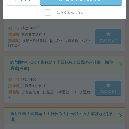
給与即払いOK！高時給！平日休み！お菓子の製造業務[派
しばらく表示しない
遣]
給 与
時給1400円
交通費
交通費支給有り
気になる!
勤務地
京都市役所前駅～徒歩7分 ※車通勤・バイク
通勤OK
給与即払いOK！高時給！土日休み！日勤のお仕事！梱包
業務[派遣]
給 与
時給1400円
交通費
交通費支給有り
気になる!
勤務地
京都府京都市伏見区 ※車通勤・バイク通勤O
K
座り仕事！高時給！土日休み！仕分け・入力業務など[派
遣]