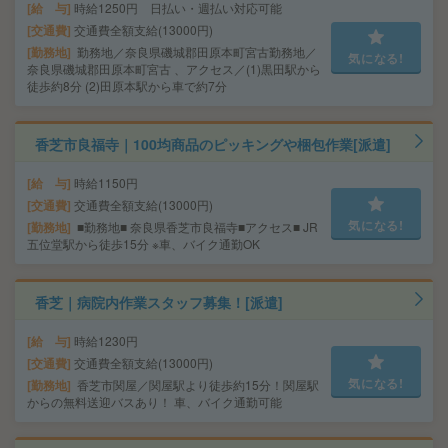
給 与
時給1250円 日払い・週払い対応可能
交通費
交通費全額支給(13000円)
勤務地
勤務地／奈良県磯城郡田原本町宮古勤務地／
気になる!
奈良県磯城郡田原本町宮古 、アクセス／(1)黒田駅から
徒歩約8分 (2)田原本駅から車で約7分
香芝市良福寺｜100均商品のピッキングや梱包作業[派遣]
給 与
時給1150円
交通費
交通費全額支給(13000円)
気になる!
勤務地
■勤務地■ 奈良県香芝市良福寺■アクセス■ JR
五位堂駅から徒歩15分 ※車、バイク通勤OK
香芝｜病院内作業スタッフ募集！[派遣]
給 与
時給1230円
交通費
交通費全額支給(13000円)
気になる!
勤務地
香芝市関屋／関屋駅より徒歩約15分！関屋駅
からの無料送迎バスあり！ 車、バイク通勤可能