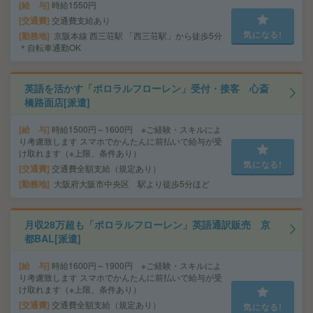
給 与
時給1550円
交通費
交通費支給あり
気になる!
勤務地
京阪本線 西三荘駅 「西三荘駅」から徒歩5分
＊自転車通勤OK
英語を活かす「ポロラルフローレン」受付・接客 心斎
橋路面店[派遣]
給 与
時給1500円～1600円 ※ご経験・スキルによ
り考慮致します スマホでかんたんに前払いで給与が受
け取れます（※上限、条件あり）
気になる!
交通費
交通費全額支給（規定あり）
勤務地
大阪府大阪市中央区 駅より徒歩5分ほど
月収28万超も「ポロラルフローレン」英語通訳販売 京
都BAL[派遣]
給 与
時給1600円～1900円 ※ご経験・スキルによ
り考慮致します スマホでかんたんに前払いで給与が受
け取れます（※上限、条件あり）
交通費
交通費全額支給（規定あり）
気になる!