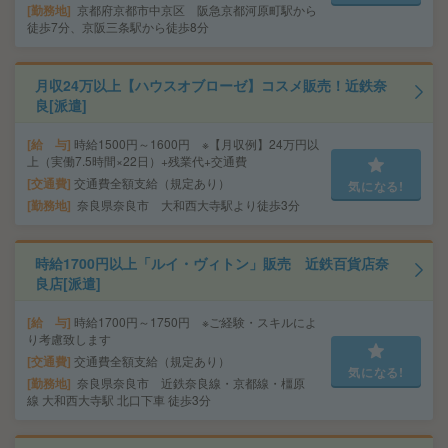
勤務地
京都府京都市中京区 阪急京都河原町駅から
徒歩7分、京阪三条駅から徒歩8分
月収24万以上【ハウスオブローゼ】コスメ販売！近鉄奈
良[派遣]
給 与
時給1500円～1600円 ※【月収例】24万円以
上（実働7.5時間×22日）+残業代+交通費
交通費
交通費全額支給（規定あり）
気になる!
勤務地
奈良県奈良市 大和西大寺駅より徒歩3分
時給1700円以上「ルイ・ヴィトン」販売 近鉄百貨店奈
良店[派遣]
給 与
時給1700円～1750円 ※ご経験・スキルによ
り考慮致します
交通費
交通費全額支給（規定あり）
気になる!
勤務地
奈良県奈良市 近鉄奈良線・京都線・橿原
線 大和西大寺駅 北口下車 徒歩3分