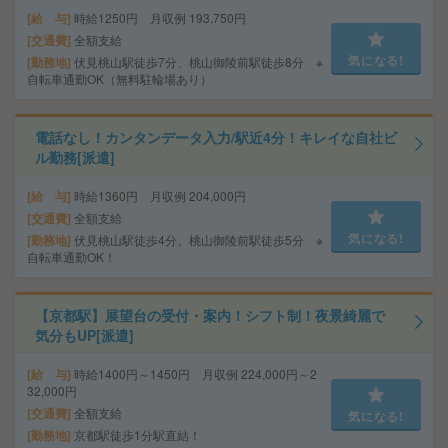
給 与
時給1250円 月収例 193,750円
交通費
全額支給
気になる!
勤務地
伏見桃山駅徒歩7分、桃山御陵前駅徒歩8分 ※
自転車通勤OK（無料駐輪場あり）
電話なし！カンタンデータ入力/駅近4分！キレイな自社ビ
ル勤務[派遣]
給 与
時給1360円 月収例 204,000円
交通費
全額支給
気になる!
勤務地
伏見桃山駅徒歩4分、桃山御陵前駅徒歩5分 ※
自転車通勤OK！
【京都駅】展望台の受付・案内！シフト制！夜景綺麗で
気分もUP[派遣]
給 与
時給1400円～1450円 月収例 224,000円～2
32,000円
交通費
全額支給
気になる!
勤務地
京都駅徒歩1分駅直結！