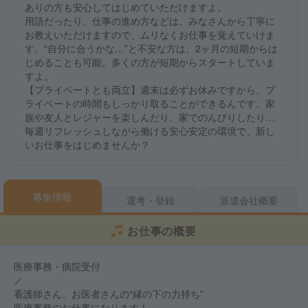
ありの方も安心してはじめていただけますよ。
用語だったり、仕事の進め方などは、みなさんから丁寧に
お教えいただけますので、ムリなくお仕事を覚えていけま
す。“自分に合うかな…”と不安な方は、2ヶ月の短期からは
じめることも可能。多くの方が短期からスタートしていま
すよ。
【プライベートとも両立】週末は必ずお休みですから、プ
ライベートの時間もしっかり取ることができるんです。家
族や友人とレジャーを楽しんだり、家でのんびりしたり…
毎週リフレッシュしながら働ける安心安定の環境で、新し
いお仕事をはじめませんか？
募集情報
選考・登録
派遣会社概要
お仕事の概要
医療事務・病院受付
／
看護師さん、お医者さんの“縁の下の力持ち”
医療事務のお仕事になります！