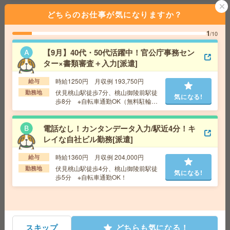
どちらのお仕事が気になりますか？
〈空いた日1日のみからOK〉＊チラシの仕分け[派遣]
1
/10
給 与
時給1,500円～1,875円
勤務地
【京都市北区】北大路駅・北山(京都府)駅・北
【9月】40代・50代活躍中！官公庁事務セン
野白梅町駅・等持院・立命館大学衣笠キャンパス前駅
気になる!
ター×書類審査＋入力[派遣]
など勤務地多数！
時給1250円 月収例 193,750円
給与
伏見桃山駅徒歩7分、桃山御陵前駅徒
勤務地
気になる!
給与即払いOK！駅チカ！高時給！入出荷・ピッキング[派
歩8分 ※自転車通勤OK（無料駐輪場
遣]
あり）
電話なし！カンタンデータ入力/駅近4分！キ
給 与
時給1300円
レイな自社ビル勤務[派遣]
交通費
交通費支給有り
気になる!
勤務地
くいな橋駅～徒歩3分 ※バイク通勤OK
時給1360円 月収例 204,000円
給与
伏見桃山駅徒歩4分、桃山御陵前駅徒
勤務地
気になる!
歩5分 ※自転車通勤OK！
＼来社不要／単発1日OK＊お菓子の仕分け[派遣]
給 与
時給1,200円～1,625円
勤務地
【和歌山市】和歌山駅・和歌山市駅・和歌山
気になる!
大学前駅・和歌山港駅・岡崎前駅など勤務地多数！
スキップ
どちらも気になる！