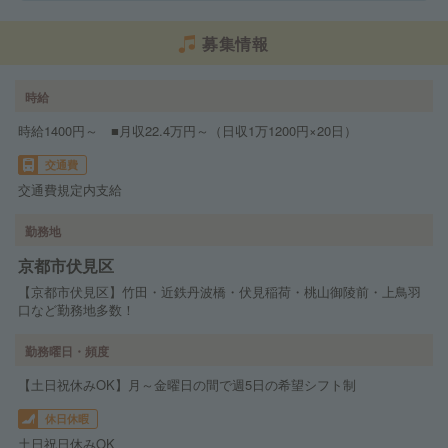
募集情報
時給
時給1400円～ ■月収22.4万円～（日収1万1200円×20日）
交通費
交通費規定内支給
勤務地
京都市伏見区
【京都市伏見区】竹田・近鉄丹波橋・伏見稲荷・桃山御陵前・上鳥羽
口など勤務地多数！
勤務曜日・頻度
【土日祝休みOK】月～金曜日の間で週5日の希望シフト制
休日休暇
土日祝日休みOK