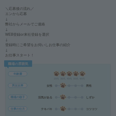
＼応募後の流れ／
エンから応募
↓
弊社からメールでご連絡
↓
WEB登録or来社登録を選択
↓
登録時にご希望をお伺いしお仕事の紹介
↓
お仕事スタート！
職場の雰囲気
年齢層
20代
30代
40代
50代
60代
男女比率
女性
男性
職場の様子
活気がある
しずか
仕事の仕方
テキパキ
コツコツ