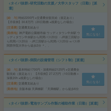
<タイパ抜群>研究活動の支援／大学スタッフ（日勤）[派
遣]
給 与
時給2200円 ※交通費全額支給（規定あり）
【月収例】30.8万円（20日勤務 ※残業なしの場合）
交通費
交通費支給あり
勤務地
神戸電鉄公園都市線 ウッディタウン中央駅 ウ
気になる!
ッディタウン中央駅から民間バス20分 ・JR新三田駅か
ら民間バス20分 ・JR三田駅から民間バス20分 ※バス停
関西学院大学から徒歩2分 ＊、、
<タイパ抜群>病院の設備管理（シフト制）[派遣]
給 与
基本時給1700円・深夜時給2125円 ※交通費全
額支給（規定あり） 【月収例】27.2万円（10日勤務＋
深夜20h ※残業なしの場合）
気になる!
交通費
交通費支給あり
勤務地
京阪本線 天満橋駅 「天満橋駅」から徒歩6分
<タイパ抜群>電池サンプル作製の補助作業（日勤）[派遣]