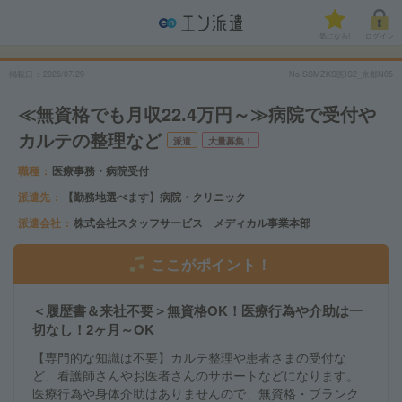
気になる!
ログイン
掲載日
2026/07/29
No.SSMZKS医IS2_京都N05
≪無資格でも月収22.4万円～≫病院で受付や
カルテの整理など
派遣
大量募集！
職種
医療事務・病院受付
派遣先
【勤務地選べます】病院・クリニック
派遣会社
株式会社スタッフサービス メディカル事業本部
ここがポイント！
＜履歴書＆来社不要＞無資格OK！医療行為や介助は一
切なし！2ヶ月～OK
【専門的な知識は不要】カルテ整理や患者さまの受付な
ど、看護師さんやお医者さんのサポートなどになります。
医療行為や身体介助はありませんので、無資格・ブランク