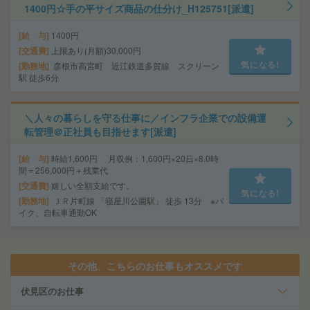
1400円☆手の平サイズ商品の仕分け_H125751[派遣]
給 与
1400円
交通費
上限あり(月額)30,000円
気になる!
勤務地
彦根市高宮町 近江鉄道多賀線 スクリーン
駅 徒歩6分
＼人々の暮らしを守る仕事に／インフラ企業での設備運
転管理＠正社員も目指せます[派遣]
給 与
時給1,600円 月収例：1,600円×20日×8.0時
間＝256,000円＋残業代
交通費
嬉しい全額支給です。
気になる!
勤務地
ＪＲ片町線 「寝屋川公園駅」 徒歩 13分 ※バ
イク、自転車通勤OK
その他、こちらのお仕事もオススメです
伏見区のお仕事