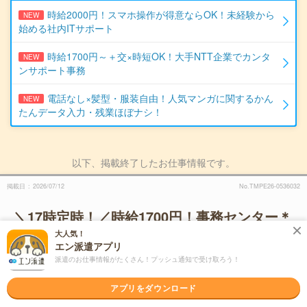
時給2000円！スマホ操作が得意ならOK！未経験から
NEW
始める社内ITサポート
時給1700円～＋交×時短OK！大手NTT企業でカンタ
NEW
ンサポート事務
電話なし×髪型・服装自由！人気マンガに関するかん
NEW
たんデータ入力・残業ほぼナシ！
以下、掲載終了したお仕事情報です。
掲載日
2026/07/12
No.TMPE26-0536032
＼17時定時！／時給1700円！事務センター＊
書類のチェックなどPC少なめ事務
大人気！
派遣
エン派遣アプリ
職種
一般事務
派遣のお仕事情報がたくさん！プッシュ通知で受け取ろう！
派遣先
大手証券会社の事務センター
アプリをダウンロード
派遣会社
パーソルテンプスタッフ株式会社