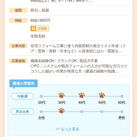
6時間以上）例）9～17時／9時半～…
即日～長期
期間
時給1800円
時給
交通費
全額支給
住宅リフォーム工事に使う内装部材の発注リスト作成（ド
仕事内容
ア・窓枠・床材・巾木など）≪具体的には≫・図面を…
職種未経験OK / ブランクOK / 英語力不要
応募資格
◎PC：システムや既存フォームへの入力が可能な方◎コツ
コツした細かい作業が得意な方（建築の経験や知識…
職場の雰囲気
年齢層
20代
30代
40代
50代
60代
男女比率
女性
男性
もっと見る