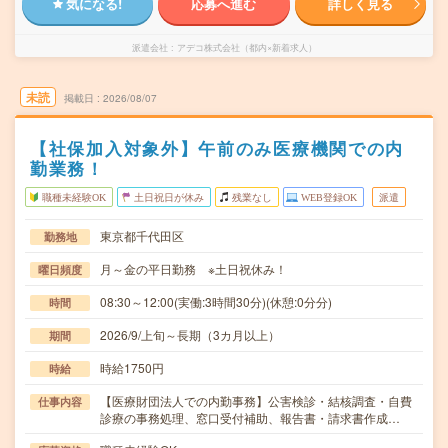
気になる!
応募へ進む
詳しく見る
派遣会社
アデコ株式会社（都内×新着求人）
未読
掲載日
2026/08/07
【社保加入対象外】午前のみ医療機関での内
勤業務！
職種未経験OK
土日祝日が休み
残業なし
WEB登録OK
派遣
東京都千代田区
勤務地
月～金の平日勤務 ※土日祝休み！
曜日頻度
08:30～12:00(実働:3時間30分)(休憩:0分分)
時間
2026/9/上旬～長期（3カ月以上）
期間
時給1750円
時給
【医療財団法人での内勤事務】公害検診・結核調査・自費
仕事内容
診療の事務処理、窓口受付補助、報告書・請求書作成…