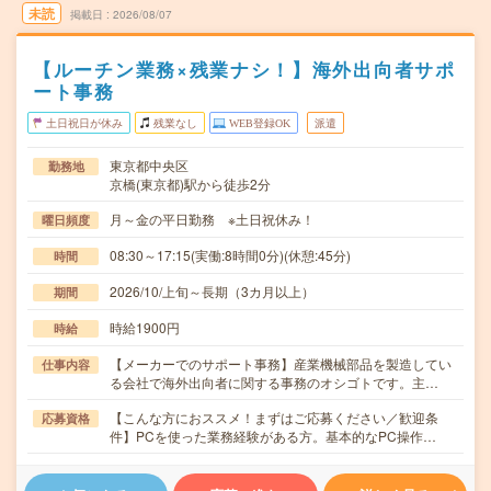
未読
掲載日
2026/08/07
【ルーチン業務×残業ナシ！】海外出向者サポ
ート事務
土日祝日が休み
残業なし
WEB登録OK
派遣
東京都中央区
勤務地
京橋(東京都)駅から徒歩2分
月～金の平日勤務 ※土日祝休み！
曜日頻度
08:30～17:15(実働:8時間0分)(休憩:45分)
時間
2026/10/上旬～長期（3カ月以上）
期間
時給1900円
時給
【メーカーでのサポート事務】産業機械部品を製造してい
仕事内容
る会社で海外出向者に関する事務のオシゴトです。主…
【こんな方におススメ！まずはご応募ください／歓迎条
応募資格
件】PCを使った業務経験がある方。基本的なPC操作…