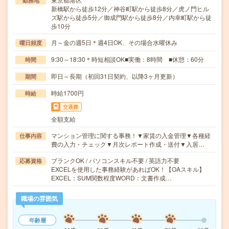
勤務地
新橋駅から徒歩12分／神谷町駅から徒歩8分／虎ノ門ヒル
ズ駅から徒歩5分／御成門駅から徒歩8分／内幸町駅から徒
歩10分
月～金の週5日＊週4日OK、その場合水曜休み
曜日頻度
9:30～18:30＊時短相談OK■実働：8時間 ■休憩：60分
時間
即日～長期（初回31日契約、以降3ヶ月更新）
期間
時給1700円
時給
交通費
全額支給
マンション管理に関する事務！▼家賃の入金管理▼各種経
仕事内容
費の入力・チェック▼月次レポート作成・送付▼入居…
ブランクOK / パソコンスキル不要 / 英語力不要
応募資格
EXCELを使用した事務経験があればOK！【OAスキル】
EXCEL：SUM関数程度WORD：文書作成…
職場の雰囲気
年齢層