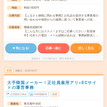
時給1830円
時給
【ふるさと納税に関わる事務】お礼品を提供する事業者の
仕事内容
問い合わせや他部からの連携に基づいて事業者への状…
職種未経験OK
応募資格
【こんな方におススメ！まずはご応募ください／歓迎条
件】社外との電話・メール経験があれば、事務経験浅く…
気になる!
応募へ進む
詳しく見る
派遣会社
アデコ株式会社（都内×新着求人）
未読
掲載日
2026/08/07
大手韓国メーカー！正社員雇用アリ×ECサイ
トの運営事務
土日祝日が休み
WEB登録OK
派遣
東京都中央区
勤務地