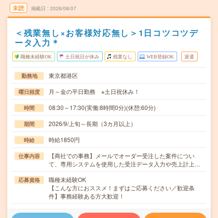
未読
掲載日
2026/08/07
＜残業無し×お客様対応無し＞1日コツコツデ
ータ入力＊
職種未経験OK
土日祝日が休み
残業なし
WEB登録OK
派遣
東京都港区
勤務地
月～金の平日勤務 ※土日祝休み！
曜日頻度
08:30～17:30(実働:8時間0分)(休憩:60分)
時間
2026/9/上旬～長期（3カ月以上）
期間
時給1850円
時給
【商社での事務】メールでオーダー受注した案件につい
仕事内容
て、専用システムを使用した受注データ入力や売上計上…
職種未経験OK
応募資格
【こんな方におススメ！まずはご応募ください／歓迎条
件】事務経験ある方大歓迎！