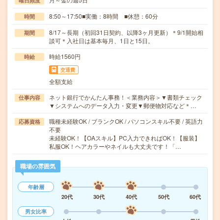
曜日頻度
8:50～17:50■実働：8時間 ■休憩：60分
時間
8/17～長期（初回31日契約、以降3ヶ月更新）＊9/1開始相
期間
談可＊入社日は基本毎月、1日と15日。
時給1560円
時給
交通費
全額支給
ネット銀行でかんたん事務！＜業務内容＞▼書類チェック
仕事内容
▼システムへのデータ入力・変更▼郵便物対応など＊…
職種未経験OK / ブランクOK / パソコンスキル不要 / 英語力
応募資格
不要
未経験OK！【OAスキル】PC入力できればOK！【服装】
私服OK！ヘアカラーやネイルも大丈夫です！「…
職場の雰囲気
年齢層
20代
30代
40代
50代
60代
男女比率