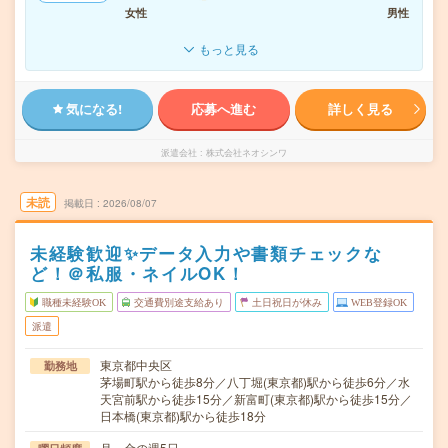
女性
男性
もっと見る
気になる!
応募へ進む
詳しく見る
派遣会社
株式会社ネオシンワ
未読
掲載日
2026/08/07
未経験歓迎✨データ入力や書類チェックな
ど！＠私服・ネイルOK！
職種未経験OK
交通費別途支給あり
土日祝日が休み
WEB登録OK
派遣
東京都中央区
勤務地
茅場町駅から徒歩8分／八丁堀(東京都)駅から徒歩6分／水
天宮前駅から徒歩15分／新富町(東京都)駅から徒歩15分／
日本橋(東京都)駅から徒歩18分
月～金の週5日