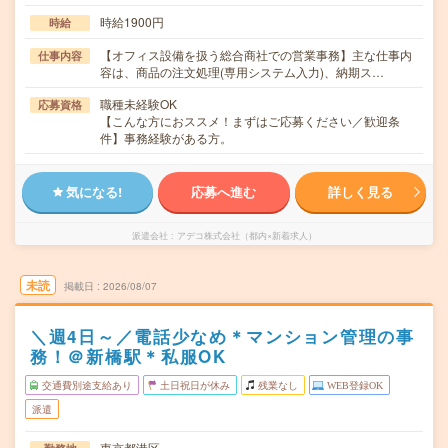
時給1900円
時給
【オフィス設備を扱う総合商社での営業事務】主な仕事内
仕事内容
容は、商品の注文処理(専用システム入力)、納期ス…
職種未経験OK
応募資格
【こんな方におススメ！まずはご応募ください／歓迎条
件】事務経験がある方。
気になる!
応募へ進む
詳しく見る
派遣会社
アデコ株式会社（都内×新着求人）
未読
掲載日
2026/08/07
＼週4日～／電話少なめ＊マンション管理の事
務！＠新橋駅＊私服OK
交通費別途支給あり
土日祝日が休み
残業なし
WEB登録OK
派遣
東京都港区