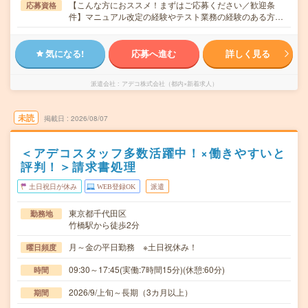
【こんな方におススメ！まずはご応募ください／歓迎条
応募資格
件】マニュアル改定の経験やテスト業務の経験のある方…
気になる!
応募へ進む
詳しく見る
派遣会社
アデコ株式会社（都内×新着求人）
未読
掲載日
2026/08/07
＜アデコスタッフ多数活躍中！×働きやすいと
評判！＞請求書処理
土日祝日が休み
WEB登録OK
派遣
東京都千代田区
勤務地
竹橋駅から徒歩2分
月～金の平日勤務 ※土日祝休み！
曜日頻度
09:30～17:45(実働:7時間15分)(休憩:60分)
時間
2026/9/上旬～長期（3カ月以上）
期間