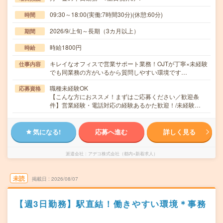
09:30～18:00(実働:7時間30分)(休憩:60分)
時間
2026/9/上旬～長期（3カ月以上）
期間
時給1800円
時給
キレイなオフィスで営業サポート業務！OJTが丁寧×未経験
仕事内容
でも同業務の方がいるから質問しやすい環境です…
職種未経験OK
応募資格
【こんな方におススメ！まずはご応募ください／歓迎条
件】営業経験・電話対応の経験あるかた歓迎！/未経験…
気になる!
応募へ進む
詳しく見る
派遣会社
アデコ株式会社（都内×新着求人）
未読
掲載日
2026/08/07
【週3日勤務】駅直結！働きやすい環境＊事務