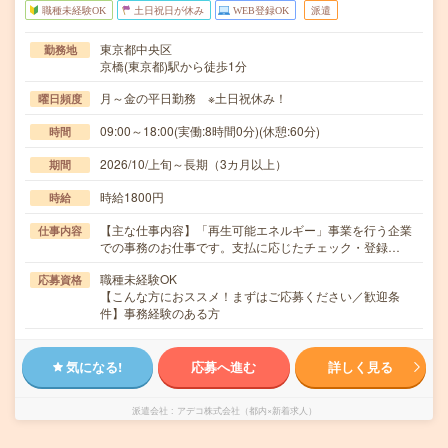
職種未経験OK
土日祝日が休み
WEB登録OK
派遣
東京都中央区
勤務地
京橋(東京都)駅から徒歩1分
月～金の平日勤務 ※土日祝休み！
曜日頻度
09:00～18:00(実働:8時間0分)(休憩:60分)
時間
2026/10/上旬～長期（3カ月以上）
期間
時給1800円
時給
【主な仕事内容】「再生可能エネルギー」事業を行う企業
仕事内容
での事務のお仕事です。支払に応じたチェック・登録…
職種未経験OK
応募資格
【こんな方におススメ！まずはご応募ください／歓迎条
件】事務経験のある方
気になる!
応募へ進む
詳しく見る
派遣会社
アデコ株式会社（都内×新着求人）