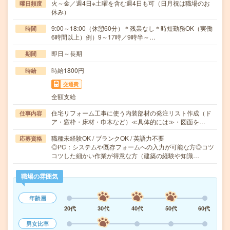
火～金／週4日※土曜を含む週4日も可（日月祝は職場のお
曜日頻度
休み）
9:00～18:00（休憩60分）＊残業なし＊時短勤務OK（実働
時間
6時間以上）例）9～17時／9時半～…
即日～長期
期間
時給1800円
時給
交通費
全額支給
住宅リフォーム工事に使う内装部材の発注リスト作成（ド
仕事内容
ア・窓枠・床材・巾木など）≪具体的には≫・図面を…
職種未経験OK / ブランクOK / 英語力不要
応募資格
◎PC：システムや既存フォームへの入力が可能な方◎コツ
コツした細かい作業が得意な方（建築の経験や知識…
職場の雰囲気
年齢層
20代
30代
40代
50代
60代
男女比率