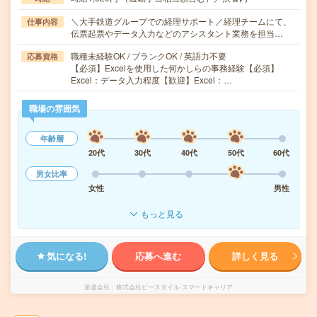
＼大手鉄道グループでの経理サポート／経理チームにて、
仕事内容
伝票起票やデータ入力などのアシスタント業務を担当…
職種未経験OK / ブランクOK / 英語力不要
応募資格
【必須】Excelを使用した何かしらの事務経験【必須】
Excel：データ入力程度【歓迎】Excel：…
職場の雰囲気
年齢層
20代
30代
40代
50代
60代
男女比率
女性
男性
もっと見る
気になる!
応募へ進む
詳しく見る
派遣会社
株式会社ビースタイル スマートキャリア