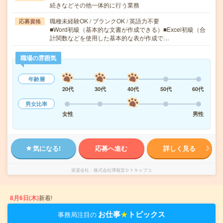
続きなどその他一体的に行う業務
職種未経験OK / ブランクOK / 英語力不要
応募資格
■Word初級（基本的な文書が作成できる）■Excel初級（合
計関数などを使用した基本的な表が作成で…
職場の雰囲気
年齢層
20代
30代
40代
50代
60代
男女比率
女性
男性
気になる!
応募へ進む
詳しく見る
派遣会社
株式会社博報堂ＤＹキャプコ
8月6日(木)
新着!
お仕事
★
トピックス
事務局注目の