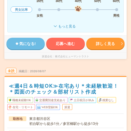
20代
30代
40代
50代
60代
男女比率
女性
男性
もっと見る
気になる!
応募へ進む
詳しく見る
派遣会社
株式会社ヒューマントラスト
未読
掲載日
2026/08/07
≪週4日＆時短OK≫在宅あり＊未経験歓迎！
＊図面のチェック＆部材リスト作成
職種未経験OK
交通費別途支給あり
土日祝日が休み
残業なし
在宅・リモート
WEB登録OK
派遣
東京都渋谷区
勤務地
初台駅から徒歩1分／参宮橋駅から徒歩13分