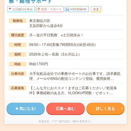
務・経理サポート
土日祝日が休み
在宅・リモート
WEB登録OK
派遣
東京都品川区
勤務地
五反田駅から徒歩4分
月～金の平日勤務 ※土日祝休み！
曜日頻度
09:00～17:40(実働:7時間55分)(休憩:45分)
時間
2026/9/上旬～長期（3カ月以上）
期間
時給1700円
時給
大手化粧品会社での事務サポートのお仕事です。請求書処
仕事内容
理、メールやSNSの配信コンテンツ登録、費用振替…
【こんな方におススメ！まずはご応募ください／歓迎条
応募資格
件】事務経験のある方。VLOOKUP関数・ピボット…
気になる!
応募へ進む
詳しく見る
派遣会社
アデコ株式会社（都内×新着求人）