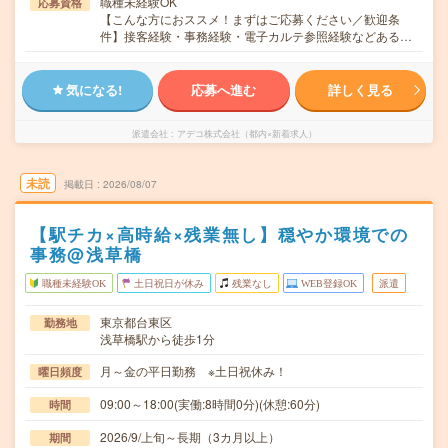
職種未経験OK
応募資格
【こんな方におススメ！まずはご応募ください／歓迎条
件】接客経験・事務経験・電子カルテ参照経験などある…
気になる!
応募へ進む
詳しく見る
派遣会社
アデコ株式会社（都内×新着求人）
未読
掲載日
2026/08/07
【駅チカ×高時給×残業無し】穏やか環境での
事務@浅草橋
職種未経験OK
土日祝日が休み
残業なし
WEB登録OK
派遣
東京都台東区
勤務地
浅草橋駅から徒歩1分
月～金の平日勤務 ※土日祝休み！
曜日頻度
09:00～18:00(実働:8時間0分)(休憩:60分)
時間
2026/9/上旬～長期（3カ月以上）
期間