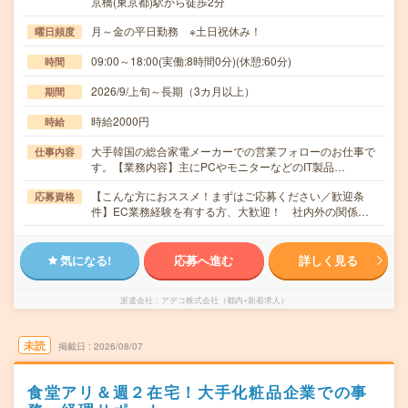
京橋(東京都)駅から徒歩2分
月～金の平日勤務 ※土日祝休み！
曜日頻度
09:00～18:00(実働:8時間0分)(休憩:60分)
時間
2026/9/上旬～長期（3カ月以上）
期間
時給2000円
時給
大手韓国の総合家電メーカーでの営業フォローのお仕事で
仕事内容
す。【業務内容】主にPCやモニターなどのIT製品…
【こんな方におススメ！まずはご応募ください／歓迎条
応募資格
件】EC業務経験を有する方、大歓迎！ 社内外の関係…
気になる!
応募へ進む
詳しく見る
派遣会社
アデコ株式会社（都内×新着求人）
未読
掲載日
2026/08/07
食堂アリ＆週２在宅！大手化粧品企業での事