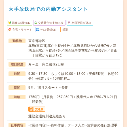
大手放送局での内勤アシスタント
職種未経験OK
交通費別途支給あり
土日祝日が休み
在宅・リモート
WEB登録OK
派遣
東京都港区
勤務地
赤坂(東京都)駅から徒歩1分／赤坂見附駅から徒歩7分／溜
池山王駅から徒歩7分／国会議事堂前駅から徒歩7分／青山
一丁目駅から徒歩12分
月～金 完全週休2日制
曜日頻度
9:30～17:30 もしくは10:00～18:00（実働7時間 休憩60
時間
分）※残業：5～10時間程…
9月、10月スタート～長期
期間
1750円（月収例：257,250円＋残業代＝＠1750×7H×21日
時給
＋残業代）
交通費
通勤交通費別途支給あり
≪業務内容≫○資料作成、データ入力○請求書の発行処理手
仕事内容