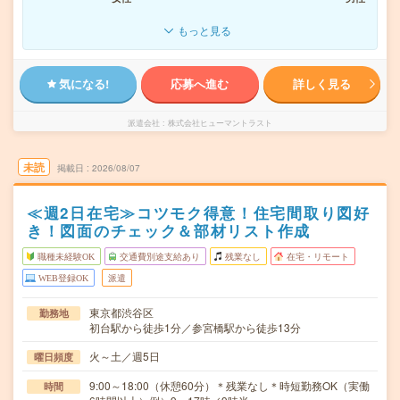
もっと見る
気になる!
応募へ進む
詳しく見る
派遣会社
株式会社ヒューマントラスト
未読
掲載日
2026/08/07
≪週2日在宅≫コツモク得意！住宅間取り図好
き！図面のチェック＆部材リスト作成
職種未経験OK
交通費別途支給あり
残業なし
在宅・リモート
WEB登録OK
派遣
東京都渋谷区
勤務地
初台駅から徒歩1分／参宮橋駅から徒歩13分
火～土／週5日
曜日頻度
9:00～18:00（休憩60分）＊残業なし＊時短勤務OK（実働
時間