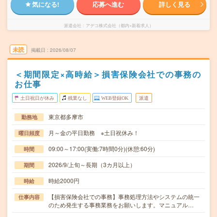
気になる!
応募へ進む
詳しく見る
派遣会社
アデコ株式会社（都内×新着求人）
未読
掲載日
2026/08/07
＜期間限定×高時給＞損害保険会社での事務の
お仕事
土日祝日が休み
残業なし
WEB登録OK
派遣
東京都多摩市
勤務地
月～金の平日勤務 ※土日祝休み！
曜日頻度
09:00～17:00(実働:7時間0分)(休憩:60分)
時間
2026/9/上旬～長期（3カ月以上）
期間
時給2000円
時給
【損害保険会社での事務】事務処理方法やシステムの統一
仕事内容
のため発生する事務業務をお願いします。マニュアル…