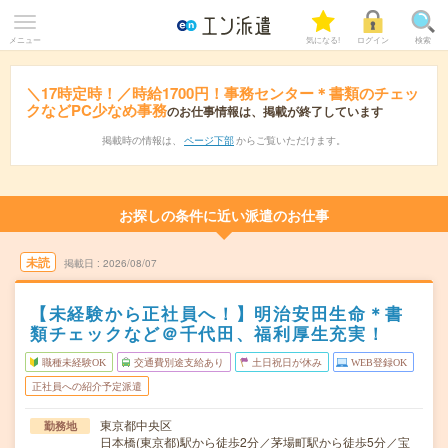
メニュー
気になる!
ログイン
検索
＼17時定時！／時給1700円！事務センター＊書類のチェッ
クなどPC少なめ事務
のお仕事情報は、掲載が終了しています
掲載時の情報は、
ページ下部
からご覧いただけます。
お探しの条件に近い派遣のお仕事
未読
掲載日
2026/08/07
【未経験から正社員へ！】明治安田生命＊書
類チェックなど＠千代田、福利厚生充実！
職種未経験OK
交通費別途支給あり
土日祝日が休み
WEB登録OK
正社員への紹介予定派遣
東京都中央区
勤務地
日本橋(東京都)駅から徒歩2分／茅場町駅から徒歩5分／宝