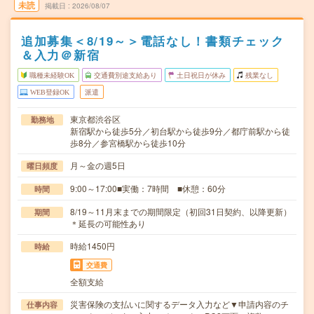
未読
掲載日
2026/08/07
追加募集＜8/19～＞電話なし！書類チェック
＆入力＠新宿
職種未経験OK
交通費別途支給あり
土日祝日が休み
残業なし
WEB登録OK
派遣
東京都渋谷区
勤務地
新宿駅から徒歩5分／初台駅から徒歩9分／都庁前駅から徒
歩8分／参宮橋駅から徒歩10分
月～金の週5日
曜日頻度
9:00～17:00■実働：7時間 ■休憩：60分
時間
8/19～11月末までの期間限定（初回31日契約、以降更新）
期間
＊延長の可能性あり
時給1450円
時給
交通費
全額支給
災害保険の支払いに関するデータ入力など▼申請内容のチ
仕事内容