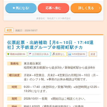
気になる!
応募へ進む
詳しく見る
派遣会社
旭化成アミダス株式会社
未読
掲載日
2026/08/07
伝票起票・出納補助【月6～10日・17:40退
社】大手鉄道グループ＠稲荷町駅チカ
職種未経験OK
土日祝日が休み
残業なし
WEB登録OK
派遣
東京都台東区
勤務地
稲荷町(東京都)駅から徒歩3分／新御徒町駅から徒歩8分
月初4～6営業日、月末2～4営業日の月間計6～10日（月～
曜日頻度
金）のシフト制。※事前のお休み相談は可能です。
9:20～17:40（休憩55分／実働7時間）※休憩時間は12:25～
時間
13:20になります。
2026/10/01～長期 ※開始日はご相談ください。
期間
時給1,620円 （通勤手当相当額含む）／扶養内
時給