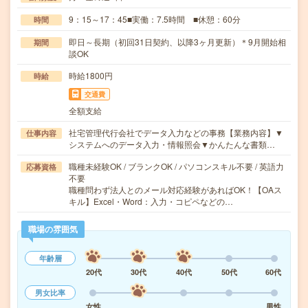
9：15～17：45■実働：7.5時間 ■休憩：60分
時間
即日～長期（初回31日契約、以降3ヶ月更新）＊9月開始相
期間
談OK
時給1800円
時給
交通費
全額支給
社宅管理代行会社でデータ入力などの事務【業務内容】▼
仕事内容
システムへのデータ入力・情報照会▼かんたんな書類…
職種未経験OK / ブランクOK / パソコンスキル不要 / 英語力
応募資格
不要
職種問わず法人とのメール対応経験があればOK！【OAス
キル】Excel・Word：入力・コピペなどの…
職場の雰囲気
年齢層
20代
30代
40代
50代
60代
男女比率
女性
男性