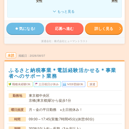
女性
男性
もっと見る
気になる!
応募へ進む
詳しく見る
派遣会社
株式会社ヒューマントラスト
未読
掲載日
2026/08/07
ふるさと納税事業＊電話経験活かせる＊事業
者へのサポート業務
職種未経験OK
土日祝日が休み
WEB登録OK
派遣
東京都中央区
勤務地
京橋(東京都)駅から徒歩1分
月～金の平日勤務 ※土日祝休み！
曜日頻度
09:00～17:45(実働:7時間45分)(休憩:60分)
時間
2026/10/上旬～長期（3カ月以上）
期間