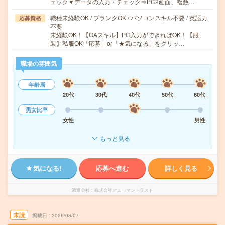
ェック▼データの入力・チェック⇒PC2画面、複数…
職種未経験OK / ブランクOK / パソコンスキル不要 / 英語力
応募資格
不要
未経験OK！【OAスキル】PC入力ができればOK！【服
装】私服OK「応募」or「★気になる」をクリッ…
職場の雰囲気
年齢層
20代
30代
40代
50代
60代
男女比率
女性
男性
もっと見る
気になる!
応募へ進む
詳しく見る
派遣会社
株式会社ヒューマントラスト
未読
掲載日
2026/08/07