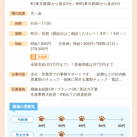
町(東京都)駅から徒歩3分／神田(東京都)駅から徒歩5分
月～金
曜日頻度
9:00～17:00
時間
即日～長期（開始日はご相談ください！）8月～！9月～！
期間
時給1,900円 月収例）時給1,900円×7時間×21日＝
時給
279,300円
交通費
全額支給(月3万円まで）＊直雇用後は月7万円まで
支社・営業所での事務サポートです。・経費などの社内帳
仕事内容
票書類のチェック・保険に関する書類チェック・電話…
職種未経験OK / ブランクOK / 英語力不要
応募資格
生保事務大歓迎！#初めての派遣歓迎
職場の雰囲気
年齢層
20代
30代
40代
50代
60代
男女比率