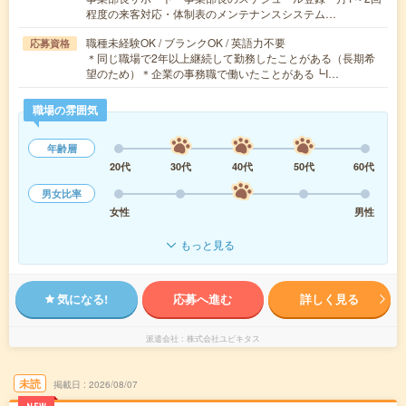
程度の来客対応・体制表のメンテナンスシステム…
職種未経験OK / ブランクOK / 英語力不要
応募資格
＊同じ職場で2年以上継続して勤務したことがある（長期希
望のため）＊企業の事務職で働いたことがある┗I…
職場の雰囲気
年齢層
20代
30代
40代
50代
60代
男女比率
女性
男性
もっと見る
気になる!
応募へ進む
詳しく見る
派遣会社
株式会社ユビキタス
未読
掲載日
2026/08/07