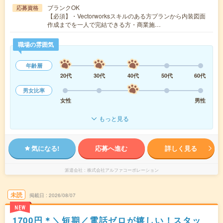
ブランクOK
応募資格
【必須】・Vectorworksスキルのある方プランから内装図面
作成までを一人で完結できる方・商業施…
職場の雰囲気
年齢層
20代
30代
40代
50代
60代
男女比率
女性
男性
もっと見る
気になる!
応募へ進む
詳しく見る
派遣会社
株式会社アルファコーポレーション
未読
掲載日
2026/08/07
NEW
1700円＊＼短期／電話ゼロが嬉しい！スタッ