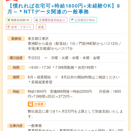
【慣れれば在宅可×時給1800円×未経験OK】8
月～＊NTTデータ関連の一般事務
職種未経験OK
交通費別途支給あり
土日祝日が休み
在宅・リモート
派遣
東京都江東区
勤務地
豊洲駅から徒歩（駅直結）1分／門前仲町駅からバス12分／
木場(東京都)駅からバス17分
平日5日 ⇒ 月曜・火曜・水曜・木曜・金曜
曜日頻度
⇒9:00～17:30 ＊7.5時間勤務＊休憩1時間＊
時間
8月～就業開始 ⇒ 8月以外の開始時期はご相談ください
期間
＊長期就業希望
時給1800円 実働8時間後⇒時給2250円 月収例：1800
時給
円×7.5時間×20日＝27万円～
交通費
弊社規定に基づき1ヶ月3万円を上限として別途支給いたしま
す。
一般事務
仕事内容
事業部長サポート・事業部長のスケジュール登録・月1～2回