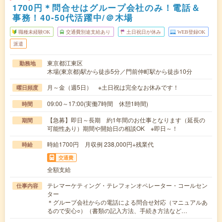
1700円＊問合せはグループ会社のみ！電話＆
事務！40-50代活躍中/＠木場
職種未経験OK
交通費別途支給あり
土日祝日が休み
WEB登録OK
派遣
東京都江東区
勤務地
木場(東京都)駅から徒歩5分／門前仲町駅から徒歩10分
月～金（週5日） ※土日祝は完全なお休みです！
曜日頻度
09:00～17:00(実働7時間 休憩1時間)
時間
【急募】即日～長期 約1年間のお仕事となります（延長の
期間
可能性あり）期間や開始日の相談OK ※即日～！
時給1700円 月収例 238,000円+残業代
時給
交通費
全額支給
テレマーケティング・テレフォンオペレーター・コールセン
仕事内容
ター
＊グループ会社からの電話による問合せ対応（マニュアルあ
るので安心○）（書類の記入方法、手続き方法など…