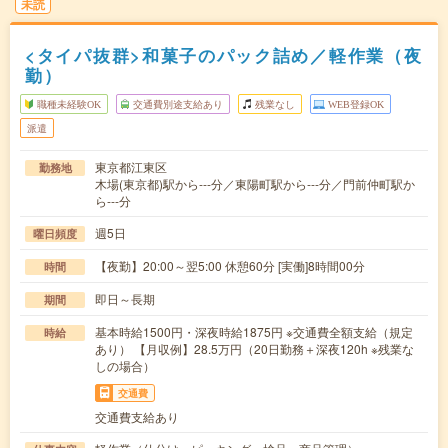
未読
<タイパ抜群>和菓子のパック詰め／軽作業（夜
勤）
職種未経験OK
交通費別途支給あり
残業なし
WEB登録OK
派遣
東京都江東区
勤務地
木場(東京都)駅から---分／東陽町駅から---分／門前仲町駅か
ら---分
週5日
曜日頻度
【夜勤】20:00～翌5:00 休憩60分 [実働]8時間00分
時間
即日～長期
期間
基本時給1500円・深夜時給1875円 ※交通費全額支給（規定
時給
あり） 【月収例】28.5万円（20日勤務＋深夜120h ※残業な
しの場合）
交通費
交通費支給あり