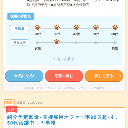
以上採用予定！■履歴書不要■社会保険完…
職場の雰囲気
年齢層
20代
30代
40代
50代
60代
男女比率
女性
男性
もっと見る
気になる!
応募へ進む
詳しく見る
派遣会社
日研トータルソーシング株式会社 メディカルケア事業部
未読
掲載日
2026/08/07
NEW
紹介予定派遣×直接雇用オファー率90％超×4，
50代活躍中！＊事務