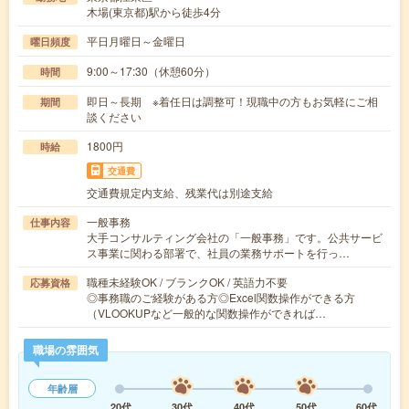
木場(東京都)駅から徒歩4分
平日月曜日～金曜日
曜日頻度
9:00～17:30（休憩60分）
時間
即日～長期 ※着任日は調整可！現職中の方もお気軽にご相
期間
談ください
1800円
時給
交通費
交通費規定内支給、残業代は別途支給
一般事務
仕事内容
大手コンサルティング会社の「一般事務」です。公共サービ
ス事業に関わる部署で、社員の業務サポートを行っ…
職種未経験OK / ブランクOK / 英語力不要
応募資格
◎事務職のご経験がある方◎Excel関数操作ができる方
（VLOOKUPなど一般的な関数操作ができれば…
職場の雰囲気
年齢層
20代
30代
40代
50代
60代