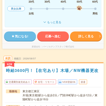
20代
30代
40代
50代
60代
男女比率
女性
男性
もっと見る
気になる!
応募へ進む
詳しく見る
派遣会社
パーソルテンプスタッフ株式会社
未読
掲載日
2026/08/07
NEW
時給3600円！【在宅あり】木場／NW機器更改
交通費別途支給あり
在宅・リモート
WEB登録OK
派遣
東京都江東区
勤務地
木場(東京都)駅から徒歩2分／門前仲町駅から徒歩12分／東
陽町駅から徒歩16分