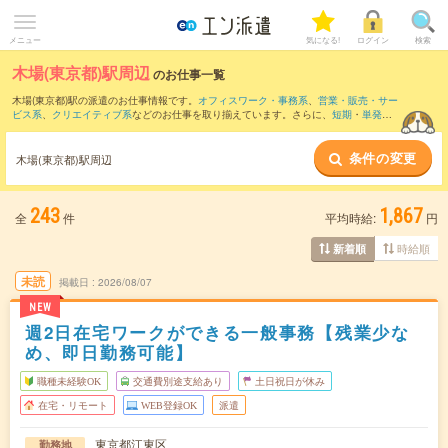
メニュー
気になる!
ログイン
検索
木場(東京都)駅周辺
のお仕事一覧
木場(東京都)駅の派遣のお仕事情報です。
オフィスワーク・事務系
、
営業・販売・サー
ビス系
、
クリエイティブ系
などのお仕事を取り揃えています。さらに、
短期
・
単発
な
どの期間や、
職種未経験OK
などのこだわり条件で絞り込んでいただけます。
条件の変更
また、
東京駅
・
有楽町駅
・
銀座駅
・
日本橋(東京都)駅
・
三越前駅
など近隣駅のお仕事も
木場(東京都)駅周辺
ご確認いただけます。
243
1,867
全
件
平均時給:
円
時給順
新着順
未読
掲載日
2026/08/07
NEW
週2日在宅ワークができる一般事務【残業少な
め、即日勤務可能】
職種未経験OK
交通費別途支給あり
土日祝日が休み
在宅・リモート
WEB登録OK
派遣
東京都江東区
勤務地