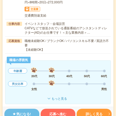
円×8時間×20日=272,000円
交通費
交通費別途支給
イベントスタッフ・会場設営
仕事内容
CATVなどで放送されている通販番組のアシスタントディレ
クター(AD)のお仕事です！＜主な業務内容＞…
職種未経験OK / ブランクOK / パソコンスキル不要 / 英語力不
応募資格
要
【未経験OK】
職場の雰囲気
年齢層
20代
30代
40代
50代
60代
男女比率
女性
男性
もっと見る
気になる!
応募へ進む
詳しく見る