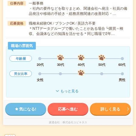
一般事務
仕事内容
・社内の要件などを取りまとめ、関連会社へ発注・社員の備
品発注や移籍の手続き・総務庶務関連の改善対応・…
職種未経験OK / ブランクOK / 英語力不要
応募資格
＊NTTデータグループで働いたことがある場合┗購買～検
収、会議体などの知識を活かせる＊同じ職場で2年…
職場の雰囲気
年齢層
20代
30代
40代
50代
60代
男女比率
女性
男性
もっと見る
気になる!
応募へ進む
詳しく見る
派遣会社
株式会社ユビキタス