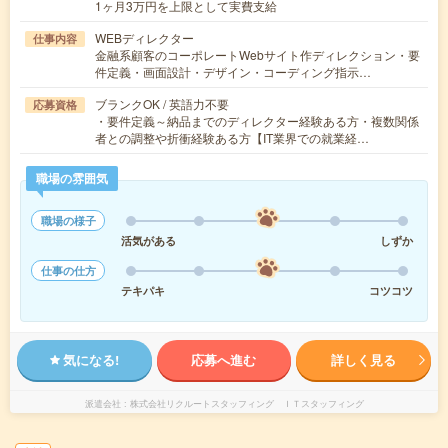
1ヶ月3万円を上限として実費支給
WEBディレクター
仕事内容
金融系顧客のコーポレートWebサイト作ディレクション・要
件定義・画面設計・デザイン・コーディング指示…
ブランクOK / 英語力不要
応募資格
・要件定義～納品までのディレクター経験ある方・複数関係
者との調整や折衝経験ある方【IT業界での就業経…
職場の雰囲気
職場の様子
活気がある
しずか
仕事の仕方
テキパキ
コツコツ
気になる!
応募へ進む
詳しく見る
派遣会社
株式会社リクルートスタッフィング ＩＴスタッフィング