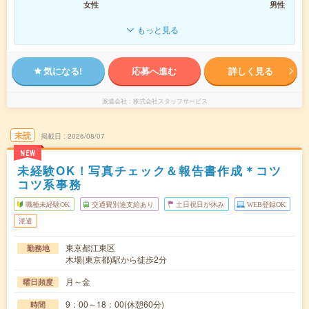
女性
男性
もっと見る
気になる!
応募へ進む
詳しく見る
派遣会社
株式会社スタッフサービス
未読
掲載日
2026/08/07
NEW
未経験OK！写真チェック＆報告書作成＊コツ
コツ系事務
職種未経験OK
交通費別途支給あり
土日祝日が休み
WEB登録OK
派遣
東京都江東区
勤務地
木場(東京都)駅から徒歩2分
月～金
曜日頻度
9：00～18：00(休憩60分)
時間