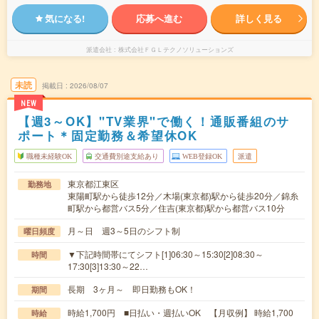
気になる!
応募へ進む
詳しく見る
派遣会社
株式会社ＦＧＬテクノソリューションズ
未読
掲載日
2026/08/07
NEW
【週3～OK】"TV業界"で働く！通販番組のサ
ポート＊固定勤務＆希望休OK
職種未経験OK
交通費別途支給あり
WEB登録OK
派遣
東京都江東区
勤務地
東陽町駅から徒歩12分／木場(東京都)駅から徒歩20分／錦糸
町駅から都営バス5分／住吉(東京都)駅から都営バス10分
月～日 週3～5日のシフト制
曜日頻度
▼下記時間帯にてシフト[1]06:30～15:30[2]08:30～
時間
17:30[3]13:30～22…
長期 3ヶ月～ 即日勤務もOK！
期間
時給1,700円 ■日払い・週払いOK 【月収例】 時給1,700
時給