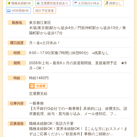
職種未経験OK
交通費別途支給あり
土日祝日が休み
残業なし
WEB登録OK
紹介予定派遣
東京都江東区
勤務地
木場(東京都)駅から徒歩4分／門前仲町駅から徒歩13分／東
陽町駅から徒歩17分
月～金※土日休み！
曜日頻度
9:00～17:00(実働:7時間) (休憩60分) ※残業なし
時間
2026/9/上旬～最長6ヶ月の派遣期間後、直接雇用予定 ★9
期間
月～OK！
時給1460円
時給
交通費
交通費支給
一般事務
仕事内容
【大手銀行G会社での一般事務】具体的には、経費支払、請
求書処理、給与・賞与振り込み、メール便対応、フ…
職種未経験OK / 英語力不要
応募資格
職種未経験OK！業界未経験OK！【こんな方におススメ！ま
ずはご応募ください／歓迎条件】事務のご経験が…