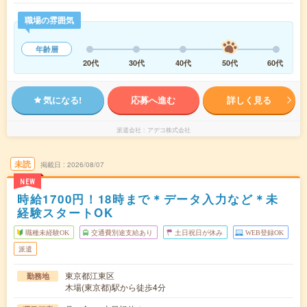
職場の雰囲気
年齢層
20代
30代
40代
50代
60代
気になる!
応募へ進む
詳しく見る
派遣会社
アデコ株式会社
未読
掲載日
2026/08/07
NEW
時給1700円！18時まで＊データ入力など＊未
経験スタートOK
職種未経験OK
交通費別途支給あり
土日祝日が休み
WEB登録OK
派遣
東京都江東区
勤務地
木場(東京都)駅から徒歩4分