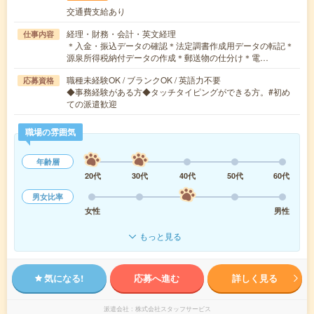
交通費支給あり
経理・財務・会計・英文経理
仕事内容
＊入金・振込データの確認＊法定調書作成用データの転記＊
源泉所得税納付データの作成＊郵送物の仕分け＊電…
職種未経験OK / ブランクOK / 英語力不要
応募資格
◆事務経験がある方◆タッチタイピングができる方。#初め
ての派遣歓迎
職場の雰囲気
年齢層
20代
30代
40代
50代
60代
男女比率
女性
男性
もっと見る
気になる!
応募へ進む
詳しく見る
派遣会社
株式会社スタッフサービス