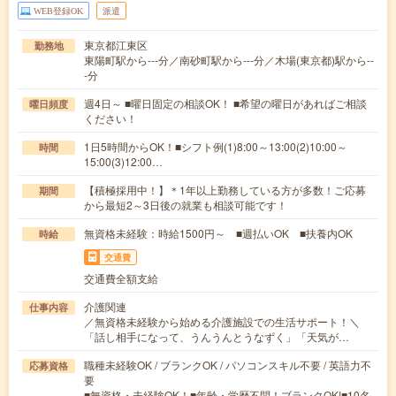
WEB登録OK
派遣
東京都江東区
勤務地
東陽町駅から---分／南砂町駅から---分／木場(東京都)駅から--
-分
週4日～ ■曜日固定の相談OK！ ■希望の曜日があればご相談
曜日頻度
ください！
1日5時間からOK！■シフト例(1)8:00～13:00(2)10:00～
時間
15:00(3)12:00…
【積極採用中！】＊1年以上勤務している方が多数！ご応募
期間
から最短2～3日後の就業も相談可能です！
無資格未経験：時給1500円～ ■週払いOK ■扶養内OK
時給
交通費
交通費全額支給
介護関連
仕事内容
／無資格未経験から始める介護施設での生活サポート！＼
「話し相手になって、うんうんとうなずく」「天気が…
職種未経験OK / ブランクOK / パソコンスキル不要 / 英語力不
応募資格
要
■無資格・未経験OK！■年齢・学歴不問！ブランクOK!■10名