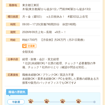
東京都江東区
勤務地
木場(東京都)駅から徒歩1分／門前仲町駅から徒歩13分
月～金（週5日） ※土日祝休み！ #週3日以上在宅
曜日頻度
09:00～17:20(実働7時間20分 休憩1時間)
時間
2026年09月上旬～長期 ※9月～！
期間
時給1700円 【月収例】月26万円（月21日勤務）
時給
交通費
全額支給
経理・財務・会計・英文経理
仕事内容
＊仕訳(未経験OK)＊伝票の処理、チェック＊必要書類の準
備、チェック＊社内やりとり（確認や問合せ対応…
職種未経験OK / ブランクOK / 英語力不要
応募資格
未経験OK！業界未経験OK！PCを使用した業務の経験ある方
接客や販売のバックオフィスでもOKです♪
職場の雰囲気
年齢層