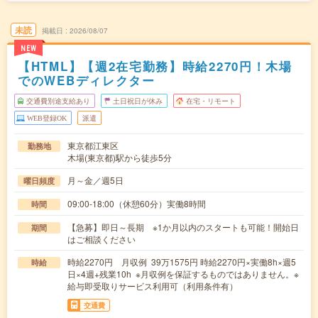
未読
掲載日
2026/08/07
NEW
【HTML】【週2在宅勤務】時給2270円！木場
でのWEBディレクター
交通費別途支給あり
土日祝日が休み
在宅・リモート
WEB登録OK
派遣
東京都江東区
勤務地
木場(東京都)駅から徒歩5分
月～金／週5日
曜日頻度
09:00-18:00（休憩60分）実働8時間
時間
【急募】即日～長期 ※1か月以内のスタートも可能！開始日
期間
はご相談ください
時給2270円 月収例 39万1575円 時給2270円×実働8h×週5
時給
日×4週+残業10h ※月収例を保証するものではありません。※
給与即受取りサービス利用可（利用条件有）
交通費