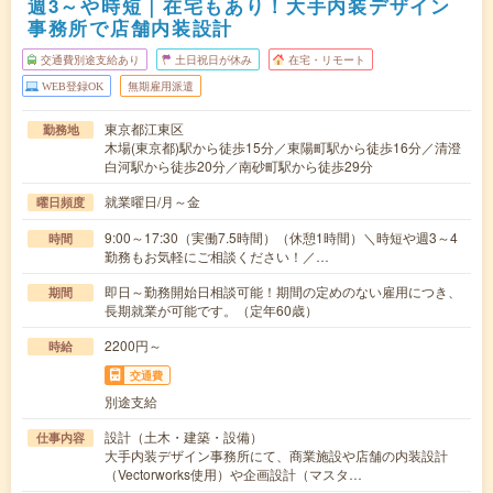
週3～や時短｜在宅もあり！大手内装デザイン
事務所で店舗内装設計
交通費別途支給あり
土日祝日が休み
在宅・リモート
WEB登録OK
無期雇用派遣
東京都江東区
勤務地
木場(東京都)駅から徒歩15分／東陽町駅から徒歩16分／清澄
白河駅から徒歩20分／南砂町駅から徒歩29分
就業曜日/月～金
曜日頻度
9:00～17:30（実働7.5時間）（休憩1時間）＼時短や週3～4
時間
勤務もお気軽にご相談ください！／…
即日～勤務開始日相談可能！期間の定めのない雇用につき、
期間
長期就業が可能です。（定年60歳）
2200円～
時給
交通費
別途支給
設計（土木・建築・設備）
仕事内容
大手内装デザイン事務所にて、商業施設や店舗の内装設計
（Vectorworks使用）や企画設計（マスタ…