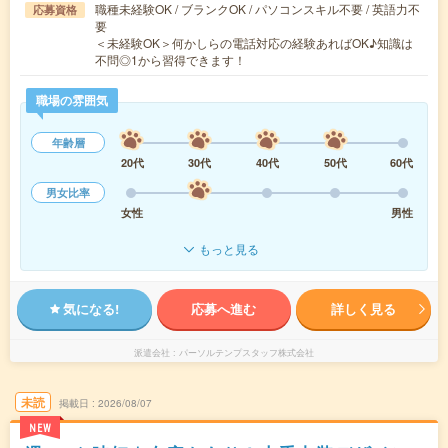
職種未経験OK / ブランクOK / パソコンスキル不要 / 英語力不
応募資格
要
＜未経験OK＞何かしらの電話対応の経験あればOK♪知識は
不問◎1から習得できます！
職場の雰囲気
年齢層
20代
30代
40代
50代
60代
男女比率
女性
男性
もっと見る
気になる!
応募へ進む
詳しく見る
派遣会社
パーソルテンプスタッフ株式会社
未読
掲載日
2026/08/07
NEW