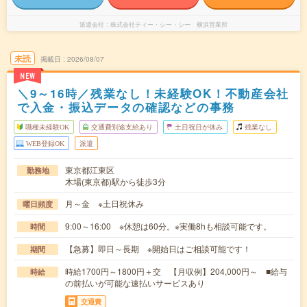
派遣会社
株式会社ティー・シー・シー 横浜営業所
未読
掲載日
2026/08/07
NEW
＼9～16時／残業なし！未経験OK！不動産会社
で入金・振込データの確認などの事務
職種未経験OK
交通費別途支給あり
土日祝日が休み
残業なし
WEB登録OK
派遣
東京都江東区
勤務地
木場(東京都)駅から徒歩3分
月～金 ※土日祝休み
曜日頻度
9:00～16:00 ※休憩は60分。※実働8hも相談可能です。
時間
【急募】即日～長期 ※開始日はご相談可能です！
期間
時給1700円～1800円＋交 【月収例】204,000円～ ■給与
時給
の前払いが可能な速払いサービスあり
交通費