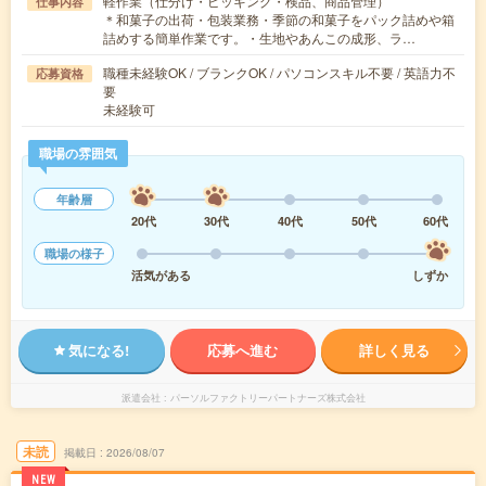
軽作業（仕分け・ピッキング・検品、商品管理）
仕事内容
＊和菓子の出荷・包装業務・季節の和菓子をパック詰めや箱
詰めする簡単作業です。・生地やあんこの成形、ラ…
職種未経験OK / ブランクOK / パソコンスキル不要 / 英語力不
応募資格
要
未経験可
職場の雰囲気
年齢層
20代
30代
40代
50代
60代
職場の様子
活気がある
しずか
気になる!
応募へ進む
詳しく見る
派遣会社
パーソルファクトリーパートナーズ株式会社
未読
掲載日
2026/08/07
NEW