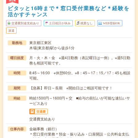
NEW
ピタッと16時まで＊窓口受付業務など＊経験を
活かすチャンス
交通費別途支給あり
土日祝日が休み
残業なし
WEB登録OK
派遣
東京都江東区
勤務地
木場(東京都)駅から徒歩1分
月・火・木・金 ※週4日勤務（表記曜日は一例）。※週5日勤
曜日頻度
務も相談可能です。
8:45～16:00 ※休憩60分。※8：45～17：15／17：45も相談
時間
可能。
【急募】即日～長期 ※開始日はご相談可能です！
期間
時給1500円～1600円＋交 ■給与の前払いが可能な速払いサ
時給
ービスあり
交通費
交通費支給あり
金融事務（銀行）
仕事内容
＊窓口受付業務＊預金・振り込み・口座開設・公共料金支払