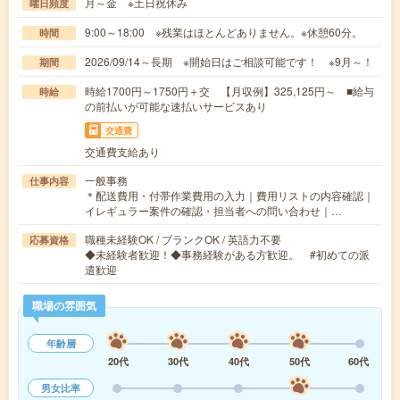
月～金 ※土日祝休み
曜日頻度
9:00～18:00 ※残業はほとんどありません。※休憩60分。
時間
2026/09/14～長期 ※開始日はご相談可能です！ ※9月～！
期間
時給1700円～1750円＋交 【月収例】325,125円～ ■給与
時給
の前払いが可能な速払いサービスあり
交通費
交通費支給あり
一般事務
仕事内容
＊配送費用・付帯作業費用の入力｜費用リストの内容確認｜
イレギュラー案件の確認・担当者への問い合わせ｜…
職種未経験OK / ブランクOK / 英語力不要
応募資格
◆未経験者歓迎！◆事務経験がある方歓迎。 #初めての派
遣歓迎
職場の雰囲気
年齢層
20代
30代
40代
50代
60代
男女比率