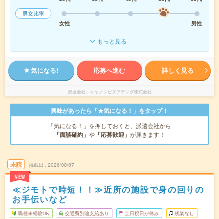
男女比率
女性
男性
もっと見る
気になる!
応募へ進む
詳しく見る
派遣会社
キヤノンビズアテンダ株式会社
興味があったら「★気になる！」をタップ！
「気になる！」を押しておくと、派遣会社から
「面談確約」
や
「応募歓迎」
が届きます！
未読
掲載日
2026/08/07
NEW
≪ジモトで時短！！≫近所の施設で身の回りの
お手伝いなど
職種未経験OK
交通費別途支給あり
土日祝日が休み
残業なし