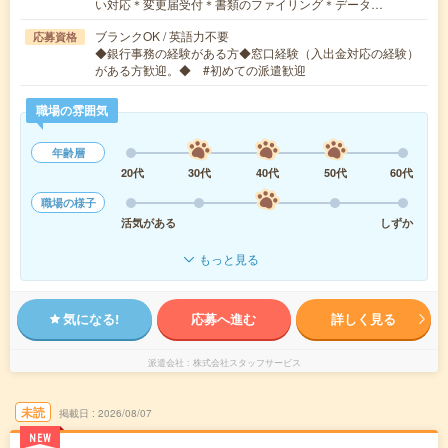
い対応＊変更届受付＊書類のファイリング＊データ…
ブランクOK / 英語力不要
応募資格
◆銀行事務の経験がある方◆窓口経験（入出金対応の経験）
がある方歓迎。◆ #初めての派遣歓迎
職場の雰囲気
年齢層
20代
30代
40代
50代
60代
職場の様子
活気がある
しずか
もっと見る
気になる!
応募へ進む
詳しく見る
派遣会社
株式会社スタッフサービス
未読
掲載日
2026/08/07
NEW