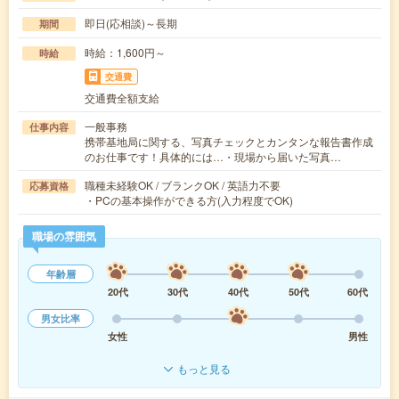
即日(応相談)～長期
期間
時給：1,600円～
時給
交通費
交通費全額支給
一般事務
仕事内容
携帯基地局に関する、写真チェックとカンタンな報告書作成
のお仕事です！具体的には…・現場から届いた写真…
職種未経験OK / ブランクOK / 英語力不要
応募資格
・PCの基本操作ができる方(入力程度でOK)
職場の雰囲気
年齢層
20代
30代
40代
50代
60代
男女比率
女性
男性
もっと見る