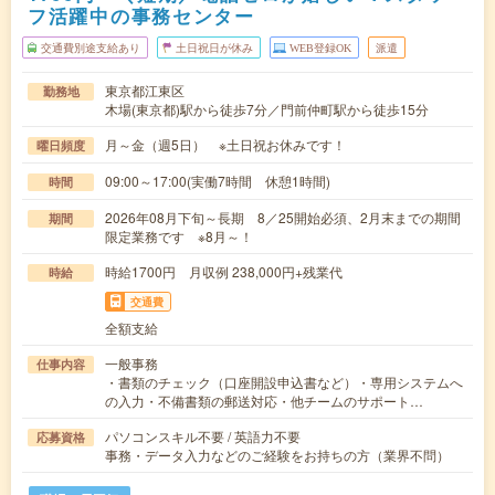
フ活躍中の事務センター
交通費別途支給あり
土日祝日が休み
WEB登録OK
派遣
東京都江東区
勤務地
木場(東京都)駅から徒歩7分／門前仲町駅から徒歩15分
月～金（週5日） ※土日祝お休みです！
曜日頻度
09:00～17:00(実働7時間 休憩1時間)
時間
2026年08月下旬～長期 8／25開始必須、2月末までの期間
期間
限定業務です ※8月～！
時給1700円 月収例 238,000円+残業代
時給
交通費
全額支給
一般事務
仕事内容
・書類のチェック（口座開設申込書など）・専用システムへ
の入力・不備書類の郵送対応・他チームのサポート…
パソコンスキル不要 / 英語力不要
応募資格
事務・データ入力などのご経験をお持ちの方（業界不問）