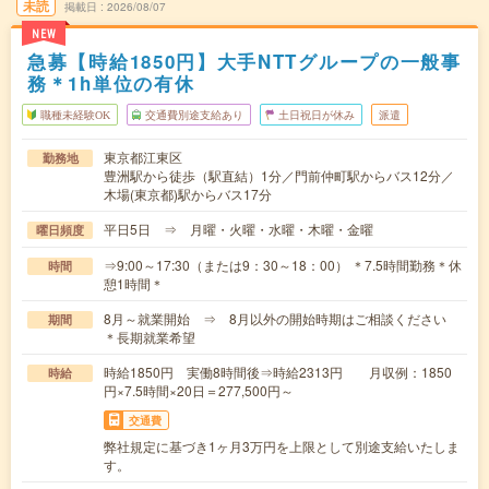
未読
掲載日
2026/08/07
NEW
急募【時給1850円】大手NTTグループの一般事
務＊1h単位の有休
職種未経験OK
交通費別途支給あり
土日祝日が休み
派遣
東京都江東区
勤務地
豊洲駅から徒歩（駅直結）1分／門前仲町駅からバス12分／
木場(東京都)駅からバス17分
平日5日 ⇒ 月曜・火曜・水曜・木曜・金曜
曜日頻度
⇒9:00～17:30（または9：30～18：00） ＊7.5時間勤務＊休
時間
憩1時間＊
8月～就業開始 ⇒ 8月以外の開始時期はご相談ください
期間
＊長期就業希望
時給1850円 実働8時間後⇒時給2313円 月収例：1850
時給
円×7.5時間×20日＝277,500円～
交通費
弊社規定に基づき1ヶ月3万円を上限として別途支給いたしま
す。