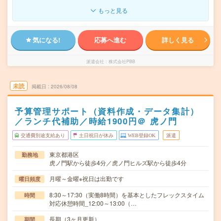
もっと見る
気になる!
応募へ進む
詳しく見る
派遣会社
株式会社PBB
未読
掲載日
2026/08/08
予算管理サポート（資料作成・データ集計）
／ランチ代補助／時給1900円＠ 虎ノ門
交通費別途支給あり
土日祝日が休み
WEB登録OK
派遣
東京都港区
勤務地
虎ノ門駅から徒歩4分／虎ノ門ヒルズ駅から徒歩4分
月曜～金曜※祝日は出勤です
曜日頻度
8:30～17:30（実働8時間）を基本としたフレックスタイム
時間
対応休憩時間_12:00～13:00（…
長期（3ヶ月更新）
期間