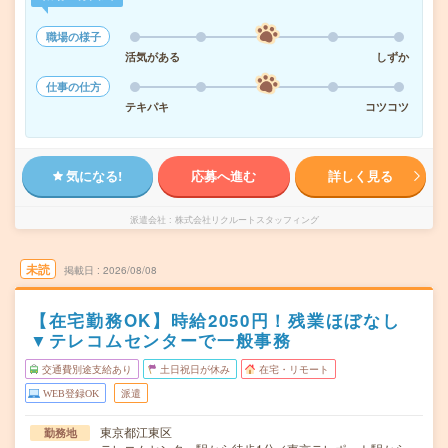
職場の様子
活気がある
しずか
仕事の仕方
テキパキ
コツコツ
気になる!
応募へ進む
詳しく見る
派遣会社
株式会社リクルートスタッフィング
未読
掲載日
2026/08/08
【在宅勤務OK】時給2050円！残業ほぼなし
▼テレコムセンターで一般事務
交通費別途支給あり
土日祝日が休み
在宅・リモート
WEB登録OK
派遣
東京都江東区
勤務地