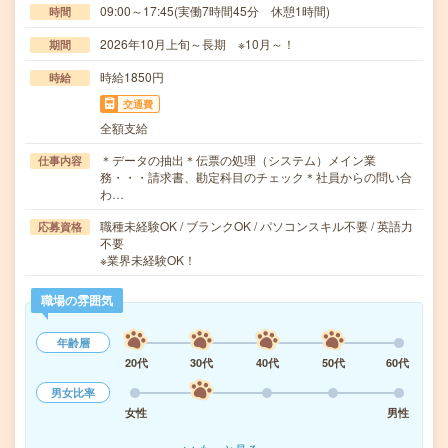
09:00～17:45(実働7時間45分 休憩1時間)
時間
2026年10月上旬～長期 ※10月～！
期間
時給1850円
時給
交通費
全額支給
＊データの抽出＊伝票の処理（システム）メイン業
仕事内容
務・・・請求書、勘定科目のチェック＊社員からの問い合
わ…
職種未経験OK / ブランクOK / パソコンスキル不要 / 英語力
応募資格
不要
※業界未経験OK！
職場の雰囲気
年齢層
20代
30代
40代
50代
60代
男女比率
女性
男性