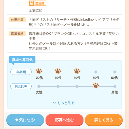
交通費
全額支給
＊顧客リストのリサーチ・作成(LinkedInというアプリを使
仕事内容
用)＊↑のリスト顧客へメール(FMTあ…
職種未経験OK / ブランクOK / パソコンスキル不要 / 英語力
応募資格
不要
社外とのメール対応経験のある方♪（事務未経験OK）※業
界未経験OK！
職場の雰囲気
年齢層
20代
30代
40代
50代
60代
男女比率
女性
男性
もっと見る
気になる!
応募へ進む
詳しく見る