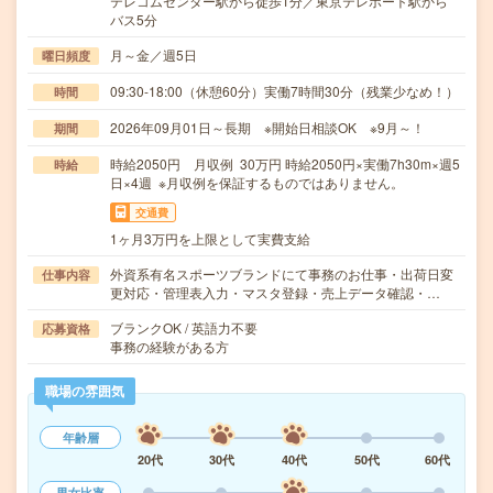
テレコムセンター駅から徒歩1分／東京テレポート駅から
バス5分
月～金／週5日
曜日頻度
09:30-18:00（休憩60分）実働7時間30分（残業少なめ！）
時間
2026年09月01日～長期 ※開始日相談OK ※9月～！
期間
時給2050円 月収例 30万円 時給2050円×実働7h30m×週5
時給
日×4週 ※月収例を保証するものではありません。
交通費
1ヶ月3万円を上限として実費支給
外資系有名スポーツブランドにて事務のお仕事・出荷日変
仕事内容
更対応・管理表入力・マスタ登録・売上データ確認・…
ブランクOK / 英語力不要
応募資格
事務の経験がある方
職場の雰囲気
年齢層
20代
30代
40代
50代
60代
男女比率