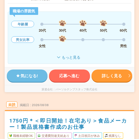
職場の雰囲気
年齢層
20代
30代
40代
50代
60代
男女比率
女性
男性
もっと見る
気になる!
応募へ進む
詳しく見る
派遣会社
パーソルテンプスタッフ株式会社
未読
掲載日
2026/08/08
1750円＊＜即日開始！在宅あり＞食品メーカ
ー！製品規格書作成のお仕事
職種未経験OK
交通費別途支給あり
土日祝日が休み
残業なし