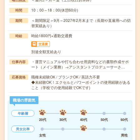
10：00～18：00(休憩60分)
時間
＜期間限定＞9月～2027年2月末まで（長期や直雇用への切
期間
替実績あり）
時給1800円+通勤交通費
時給
交通費
別途全額支給あり
・運営マニュアルや打ち合わせ用資料などの書類作成サポ
仕事内容
ート（メイン業務）→アシスタントプロデューサーさ…
職種未経験OK / ブランクOK / 英語力不要
応募資格
◆未経験OK！エクセルとパワーポイントの使用経験がある
こと（学校での使用経験でOKです)
職場の雰囲気
年齢層
20代
30代
40代
50代
60代
男女比率
女性
男性