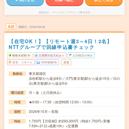
派遣会社
パーソルテンプスタッフ株式会社
未読
掲載日
2026/08/08
【在宅OK！】【リモート週3～4日！2名】
NTTグループで回線申込書チェック
職種未経験OK
交通費別途支給あり
土日祝日が休み
在宅・リモート
WEB登録OK
派遣
東京都港区
勤務地
浜松町駅から徒歩8分／大門(東京都)駅から徒歩10分／日の
出(東京都)駅から徒歩5分
月～金（土日祝休み）
曜日頻度
★9:00～17:30（休憩時間 12:00～13:00）
時間
2026年10月～長期
期間
1,750円【月収例】約293,000円（時給1,750円×実働
時給
7.50h×21日+残業10h）+交通費