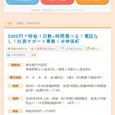
派遣会社
株式会社ホンダスタッフィングサービス
未読
掲載日
2026/08/08
2000円＊時短！日数×時間選べる！電話な
し！社員サポート事務！＠神保町
職種未経験OK
交通費別途支給あり
土日祝日が休み
残業なし
WEB登録OK
派遣
東京都千代田区
勤務地
神保町駅から徒歩2分／御茶ノ水駅から徒歩8分
月・火・水・木・金(週4日) ※週3～5日勤務で相談OK！
曜日頻度
09:00～16:00(実働6時間 休憩1時間)※実働6時間で時間相
時間
談OK！始業9:00～11:00…
2026年09月上旬～長期 約1年間の期間限定 延長の可能
期間
性あり！10月開始相談OK！ ※9月～！
時給2000円～2100円
時給