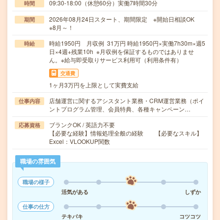
09:30-18:00（休憩60分）実働7時間30分
時間
2026年08月24日スタート、期間限定 ※開始日相談OK
期間
※8月～！
時給1950円 月収例 31万円 時給1950円×実働7h30m×週5
時給
日×4週+残業10h ※月収例を保証するものではありませ
ん。※給与即受取りサービス利用可（利用条件有）
交通費
1ヶ月3万円を上限として実費支給
店舗運営に関するアシスタント業務・CRM運営業務（ポイ
仕事内容
ントプログラム管理、会員特典、各種キャンペーン…
ブランクOK / 英語力不要
応募資格
【必要な経験】情報処理全般の経験 【必要なスキル】
Excel：VLOOKUP関数
職場の雰囲気
職場の様子
活気がある
しずか
仕事の仕方
テキパキ
コツコツ