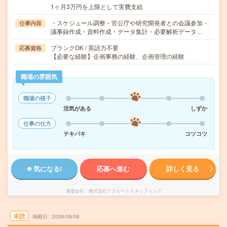
1ヶ月3万円を上限として実費支給
・スケジュール調整・官公庁や研究開発者との会議参加・
仕事内容
議事録作成・資料作成・データ集計・必要解析データ…
ブランクOK / 英語力不要
応募資格
【必要な経験】企画事務の経験、企画管理の経験
職場の雰囲気
職場の様子
活気がある
しずか
仕事の仕方
テキパキ
コツコツ
気になる!
応募へ進む
詳しく見る
派遣会社
株式会社リクルートスタッフィング
未読
掲載日
2026/08/08