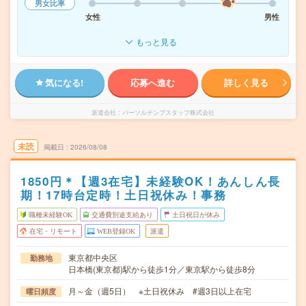
男女比率
女性
男性
もっと見る
気になる!
応募へ進む
詳しく見る
派遣会社
パーソルテンプスタッフ株式会社
未読
掲載日
2026/08/08
1850円＊【週3在宅】未経験OK！あんしん長
期！17時台定時！土日祝休み！事務
職種未経験OK
交通費別途支給あり
土日祝日が休み
在宅・リモート
WEB登録OK
派遣
東京都中央区
勤務地
日本橋(東京都)駅から徒歩1分／東京駅から徒歩8分
月～金（週5日） ※土日祝休み #週3日以上在宅
曜日頻度