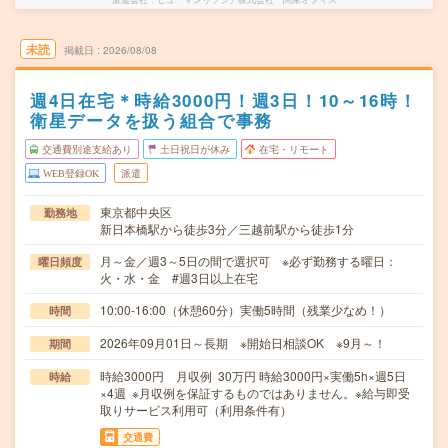
未読
掲載日
2026/08/08
週4日在宅＊時給3000円！週3日！10～16時！
衛星データを扱う組合で事務
交通費別途支給あり
土日祝日が休み
在宅・リモート
WEB登録OK
派遣
東京都中央区
勤務地
新日本橋駅から徒歩3分／三越前駅から徒歩1分
月～金／週3～5日の間で選択可 ※必ず勤務する曜日：
曜日頻度
火・水・金 #週3日以上在宅
10:00-16:00（休憩60分）実働5時間（残業少なめ！）
時間
2026年09月01日～長期 ※開始日相談OK ※9月～！
期間
時給3000円 月収例 30万円 時給3000円×実働5h×週5日
時給
×4週 ※月収例を保証するものではありません。※給与即受
取りサービス利用可（利用条件有）
交通費