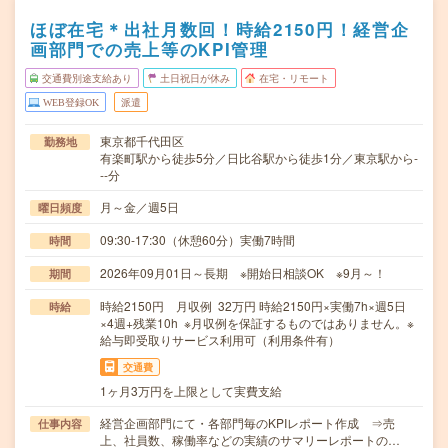
ほぼ在宅＊出社月数回！時給2150円！経営企
画部門での売上等のKPI管理
交通費別途支給あり
土日祝日が休み
在宅・リモート
WEB登録OK
派遣
東京都千代田区
勤務地
有楽町駅から徒歩5分／日比谷駅から徒歩1分／東京駅から-
--分
月～金／週5日
曜日頻度
09:30-17:30（休憩60分）実働7時間
時間
2026年09月01日～長期 ※開始日相談OK ※9月～！
期間
時給2150円 月収例 32万円 時給2150円×実働7h×週5日
時給
×4週+残業10h ※月収例を保証するものではありません。※
給与即受取りサービス利用可（利用条件有）
交通費
1ヶ月3万円を上限として実費支給
経営企画部門にて・各部門毎のKPIレポート作成 ⇒売
仕事内容
上、社員数、稼働率などの実績のサマリーレポートの…