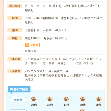
月・火・水・木・金(週4日) ※土日祝日お休み／週5日もご
曜日頻度
相談可
09:00～16:00(実働6時間 休憩1時間)※～17:30までの間で
時間
延長可
【急募】即日～長期 ※8月～！
期間
時給1900円 月収例 182,400円
時給
交通費
全額支給
～引継ぎ＆マニュアル＆OJTありで安心！～＊書類チェッ
仕事内容
ク・押印┗日付・金額・内容がルールに沿っている…
パソコンスキル不要 / 英語力不要
応募資格
数字を扱う事務の経験ある方もしくは書類チェックの経験
ある方
職場の雰囲気
年齢層
20代
30代
40代
50代
60代