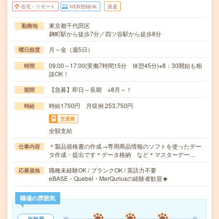
在宅・リモート
WEB登録OK
派遣
東京都千代田区
勤務地
麹町駅から徒歩7分／四ツ谷駅から徒歩8分
月～金（週5日）
曜日頻度
09:00～17:00(実働7時間15分 休憩45分)※8：30開始も相
時間
談OK！
【急募】即日～長期 ※8月～！
期間
時給1750円 月収例 253,750円
時給
交通費
全額支給
＊製品規格書の作成→専用商品情報のソフトを使ったデー
仕事内容
タ作成・提出です＊データ格納 など＊マスターデー…
職種未経験OK / ブランクOK / 英語力不要
応募資格
eBASE・Quebel・MerQuriusの経験者歓迎★
職場の雰囲気
年齢層