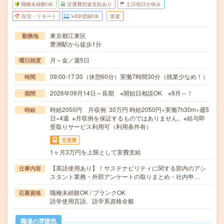
職種未経験OK
交通費別途支給あり
土日祝日が休み
在宅・リモート
WEB登録OK
派遣
東京都江東区
勤務地
豊洲駅から徒歩1分
月～金／週5日
曜日頻度
09:00-17:30（休憩60分）実働7時間30分（残業少なめ！）
時間
2026年09月14日～長期 ※開始日相談OK ※9月～！
期間
時給2050円 月収例 30万円 時給2050円×実働7h30m×週5
時給
日×4週 ※月収例を保証するものではありません。※給与即
受取りサービス利用可（利用条件有）
交通費
1ヶ月3万円を上限として実費支給
【英語使用あり】！サステナビリティに関する部内のアシ
仕事内容
スタント業務・外部アンケートの取りまとめ・社内申…
職種未経験OK / ブランクOK
応募資格
語学使用言語、語学系資格全般
職場の雰囲気