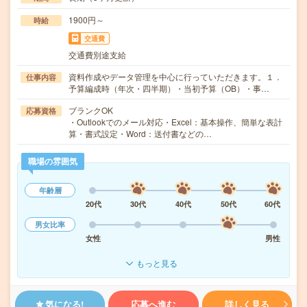
1900円～
時給
交通費
交通費別途支給
資料作成やデータ管理を中心に行っていただきます。１．
仕事内容
予算編成時（年次・四半期）・当初予算（OB）・事…
ブランクOK
応募資格
・Outlookでのメール対応・Excel：基本操作、簡単な表計
算・書式設定・Word：送付書などの…
職場の雰囲気
年齢層
20代
30代
40代
50代
60代
男女比率
女性
男性
もっと見る
気になる!
応募へ進む
詳しく見る