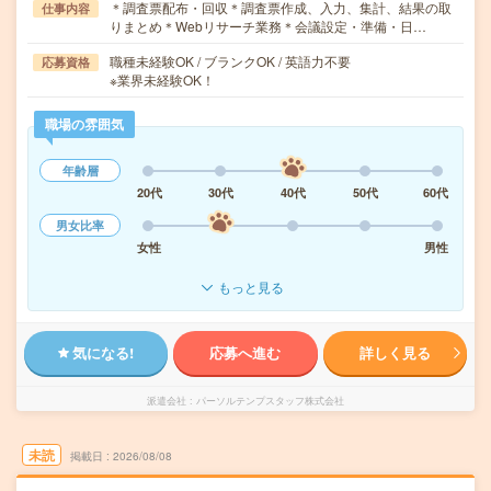
＊調査票配布・回収＊調査票作成、入力、集計、結果の取
仕事内容
りまとめ＊Webリサーチ業務＊会議設定・準備・日…
職種未経験OK / ブランクOK / 英語力不要
応募資格
※業界未経験OK！
職場の雰囲気
年齢層
20代
30代
40代
50代
60代
男女比率
女性
男性
もっと見る
気になる!
応募へ進む
詳しく見る
派遣会社
パーソルテンプスタッフ株式会社
未読
掲載日
2026/08/08