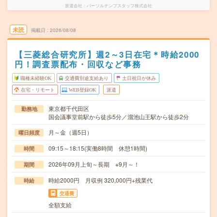
派遣会社
パーソルテンプスタッフ株式会社
未読
掲載日
2026/08/08
【三菱総合研究所】週2～3日在宅＊時給2000
円！調査票配布・回収など事務
職種未経験OK
交通費別途支給あり
土日祝日が休み
在宅・リモート
WEB登録OK
派遣
東京都千代田区
勤務地
国会議事堂前駅から徒歩5分／溜池山王駅から徒歩2分
月～金（週5日）
曜日頻度
09:15～18:15(実働8時間 休憩1時間)
時間
2026年09月上旬～長期 ※9月～！
期間
時給2000円 月収例 320,000円+残業代
時給
交通費
全額支給