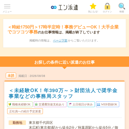
メニュー
気になる!
ログイン
検索
＜時給1750円＞17時半定時！事務デビューOK！大手企業
でコツコツ事務
のお仕事情報は、掲載が終了しています
掲載時の情報は、
ページ下部
からご覧いただけます。
お探しの条件に近い派遣のお仕事
未読
掲載日
2026/08/08
＜未経験OK！年390万～＞財団法人で奨学金
事業などの事務局スタッフ
職種未経験OK
交通費別途支給あり
土日祝日が休み
WEB登録OK
正社員への紹介予定派遣
東京都千代田区
勤務地
末広町(東京都)駅から徒歩2分／秋葉原駅から徒歩5分／御