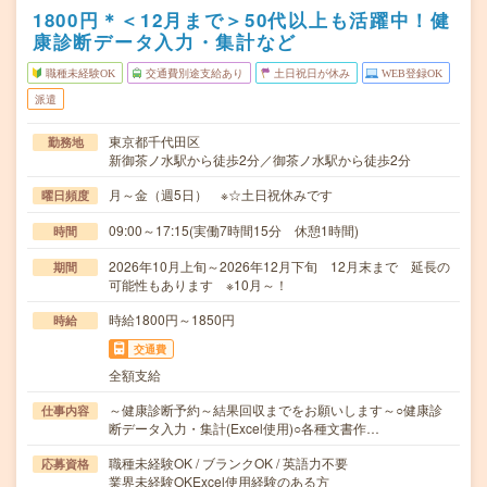
1800円＊＜12月まで＞50代以上も活躍中！健
康診断データ入力・集計など
職種未経験OK
交通費別途支給あり
土日祝日が休み
WEB登録OK
派遣
東京都千代田区
勤務地
新御茶ノ水駅から徒歩2分／御茶ノ水駅から徒歩2分
月～金（週5日） ※☆土日祝休みです
曜日頻度
09:00～17:15(実働7時間15分 休憩1時間)
時間
2026年10月上旬～2026年12月下旬 12月末まで 延長の
期間
可能性もあります ※10月～！
時給1800円～1850円
時給
交通費
全額支給
～健康診断予約～結果回収までをお願いします～○健康診
仕事内容
断データ入力・集計(Excel使用)○各種文書作…
職種未経験OK / ブランクOK / 英語力不要
応募資格
業界未経験OKExcel使用経験のある方