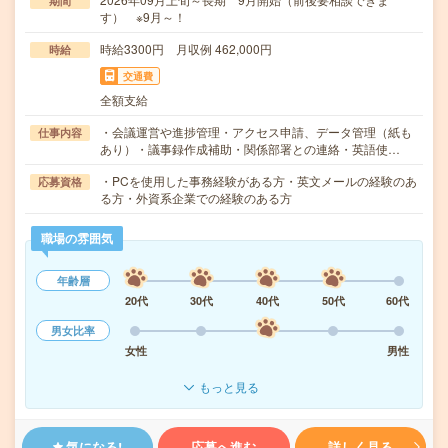
期間
す） ※9月～！
時給3300円 月収例 462,000円
時給
交通費
全額支給
・会議運営や進捗管理・アクセス申請、データ管理（紙も
仕事内容
あり）・議事録作成補助・関係部署との連絡・英語使…
・PCを使用した事務経験がある方・英文メールの経験のあ
応募資格
る方・外資系企業での経験のある方
職場の雰囲気
年齢層
20代
30代
40代
50代
60代
男女比率
女性
男性
もっと見る
気になる!
応募へ進む
詳しく見る