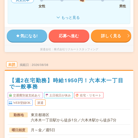
女性
男性
もっと見る
気になる!
応募へ進む
詳しく見る
派遣会社
株式会社リクルートスタッフィング
未読
掲載日
2026/08/08
【週2在宅勤務】時給1950円！六本木一丁目
で一般事務
交通費別途支給あり
土日祝日が休み
在宅・リモート
WEB登録OK
派遣
東京都港区
勤務地
六本木一丁目駅から徒歩1分／六本木駅から徒歩7分
月～金／週5日
曜日頻度