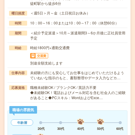
徒町駅から徒歩6分
＜週5日＞月～金（土日祝日お休み）
曜日頻度
10：00～16：00または10：00～17：00（休憩60分）
時間
＜紹介予定派遣＞10月～派遣期間3～6か月後に正社員登用
期間
予定
時給1800円+通勤交通費
時給
交通費
別途全額支給します
未経験の方にも安心してお仕事をはじめていただけるよう
仕事内容
ていねいな指示のもと、書類整理やデータ入力などカ…
職種未経験OK / ブランクOK / 英語力不要
応募資格
◆未経験OK！電話およびメール対応を含む社会人のご経験
があること◆PCスキル：WordおよびExce…
職場の雰囲気
年齢層
20代
30代
40代
50代
60代