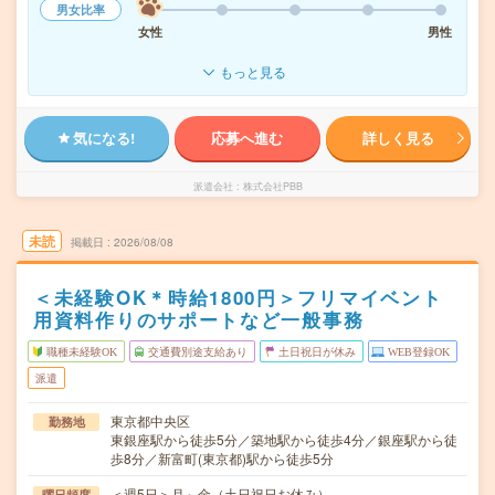
男女比率
女性
男性
もっと見る
気になる!
応募へ進む
詳しく見る
派遣会社
株式会社PBB
未読
掲載日
2026/08/08
＜未経験OK＊時給1800円＞フリマイベント
用資料作りのサポートなど一般事務
職種未経験OK
交通費別途支給あり
土日祝日が休み
WEB登録OK
派遣
東京都中央区
勤務地
東銀座駅から徒歩5分／築地駅から徒歩4分／銀座駅から徒
歩8分／新富町(東京都)駅から徒歩5分
＜週5日＞月～金（土日祝日お休み）
曜日頻度