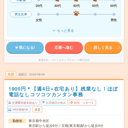
20代
30代
40代
50代
60代
男女比率
女性
男性
もっと見る
気になる!
応募へ進む
詳しく見る
派遣会社
パーソルテンプスタッフ株式会社
未読
掲載日
2026/08/08
1900円＊【週4日×在宅あり】残業なし！ほぼ
電話なしコツコツカンタン事務
交通費別途支給あり
土日祝日が休み
在宅・リモート
WEB登録OK
派遣
東京都中央区
勤務地
東京駅から徒歩6分／京橋(東京都)駅から徒歩4分