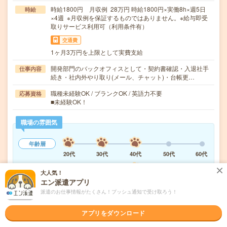
時給1800円 月収例 28万円 時給1800円×実働8h×週5日
時給
×4週 ※月収例を保証するものではありません。※給与即受
取りサービス利用可（利用条件有）
交通費
1ヶ月3万円を上限として実費支給
開発部門のバックオフィスとして・契約書確認・入退社手
仕事内容
続き・社内外やり取り(メール、チャット)・台帳更…
職種未経験OK / ブランクOK / 英語力不要
応募資格
■未経験OK！
職場の雰囲気
年齢層
20代
30代
40代
50代
60代
職場の様子
大人気！
活気がある
しずか
エン派遣アプリ
派遣のお仕事情報がたくさん！プッシュ通知で受け取ろう！
もっと見る
アプリをダウンロード