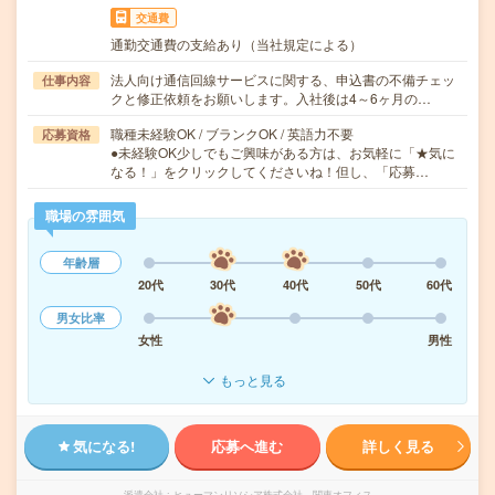
交通費
通勤交通費の支給あり（当社規定による）
法人向け通信回線サービスに関する、申込書の不備チェッ
仕事内容
クと修正依頼をお願いします。入社後は4～6ヶ月の…
職種未経験OK / ブランクOK / 英語力不要
応募資格
●未経験OK少しでもご興味がある方は、お気軽に「★気に
なる！」をクリックしてくださいね！但し、「応募…
職場の雰囲気
年齢層
20代
30代
40代
50代
60代
男女比率
女性
男性
もっと見る
気になる!
応募へ進む
詳しく見る
派遣会社
ヒューマンリソシア株式会社 関東オフィス