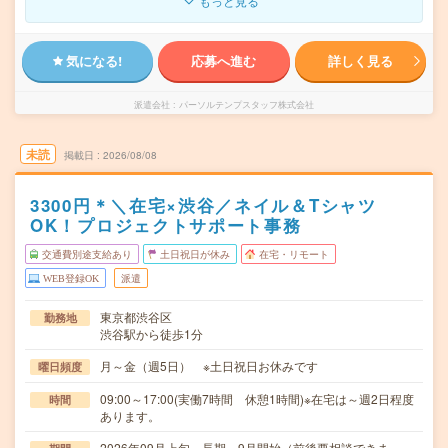
もっと見る
気になる!
応募へ進む
詳しく見る
派遣会社
パーソルテンプスタッフ株式会社
未読
掲載日
2026/08/08
3300円＊＼在宅×渋谷／ネイル＆Tシャツ
OK！プロジェクトサポート事務
交通費別途支給あり
土日祝日が休み
在宅・リモート
WEB登録OK
派遣
東京都渋谷区
勤務地
渋谷駅から徒歩1分
月～金（週5日） ※土日祝日お休みです
曜日頻度
09:00～17:00(実働7時間 休憩1時間)※在宅は～週2日程度
時間
あります。
2026年09月上旬～長期 9月開始（前後要相談できま