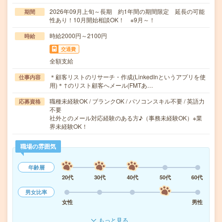
2026年09月上旬～長期 約1年間の期間限定 延長の可能
期間
性あり！10月開始相談OK！ ※9月～！
時給2000円～2100円
時給
交通費
全額支給
＊顧客リストのリサーチ・作成(LinkedInというアプリを使
仕事内容
用)＊↑のリスト顧客へメール(FMTあ…
職種未経験OK / ブランクOK / パソコンスキル不要 / 英語力
応募資格
不要
社外とのメール対応経験のある方♪（事務未経験OK）※業
界未経験OK！
職場の雰囲気
年齢層
20代
30代
40代
50代
60代
男女比率
女性
男性
もっと見る