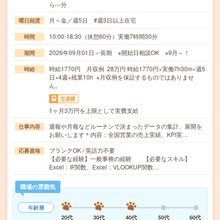
ら---分
月～金／週5日 #週3日以上在宅
曜日頻度
10:00-18:30（休憩60分）実働7時間30分
時間
2026年09月01日～長期 ※開始日相談OK ※9月～！
期間
時給1770円 月収例 28万円 時給1770円×実働7h30m×週5
時給
日×4週+残業10h ※月収例を保証するものではありませ
ん。
交通費
1ヶ月3万円を上限として実費支給
週報や月報などルーチンで決まったデータの集計、展開を
仕事内容
お願いします＊内容：全国営業の売上実績、KPI実…
ブランクOK / 英語力不要
応募資格
【必要な経験】一般事務の経験 【必要なスキル】
Excel：IF関数、Excel：VLOOKUP関数…
職場の雰囲気
年齢層
20代
30代
40代
50代
60代