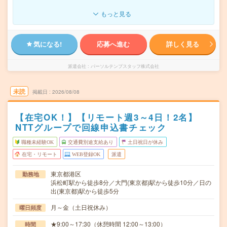
もっと見る
気になる!
応募へ進む
詳しく見る
派遣会社
パーソルテンプスタッフ株式会社
未読
掲載日
2026/08/08
【在宅OK！】【リモート週3～4日！2名】
NTTグループで回線申込書チェック
職種未経験OK
交通費別途支給あり
土日祝日が休み
在宅・リモート
WEB登録OK
派遣
東京都港区
勤務地
浜松町駅から徒歩8分／大門(東京都)駅から徒歩10分／日の
出(東京都)駅から徒歩5分
月～金（土日祝休み）
曜日頻度
★9:00～17:30（休憩時間 12:00～13:00）
時間