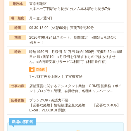
東京都港区
勤務地
六本木一丁目駅から徒歩1分／六本木駅から徒歩7分
月～金／週5日
曜日頻度
09:30-18:00（休憩60分）実働7時間30分
時間
2026年08月24日スタート、期間限定 ※開始日相談OK
期間
※8月～！
時給1950円 月収例 31万円 時給1950円×実働7h30m×週5
時給
日×4週+残業10h ※月収例を保証するものではありませ
ん。※給与即受取りサービス利用可（利用条件有）
交通費
1ヶ月3万円を上限として実費支給
店舗運営に関するアシスタント業務・CRM運営業務（ポイ
仕事内容
ントプログラム管理、会員特典、各種キャンペーン…
ブランクOK / 英語力不要
応募資格
【必要な経験】情報処理全般の経験 【必要なスキル】
Excel：VLOOKUP関数
職場の雰囲気