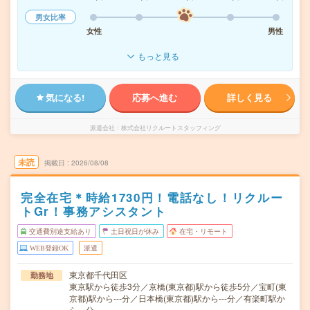
男女比率
女性
男性
もっと見る
気になる!
応募へ進む
詳しく見る
派遣会社
株式会社リクルートスタッフィング
未読
掲載日
2026/08/08
完全在宅＊時給1730円！電話なし！リクルー
トGr！事務アシスタント
交通費別途支給あり
土日祝日が休み
在宅・リモート
WEB登録OK
派遣
東京都千代田区
勤務地
東京駅から徒歩3分／京橋(東京都)駅から徒歩5分／宝町(東
京都)駅から---分／日本橋(東京都)駅から---分／有楽町駅か
ら---分