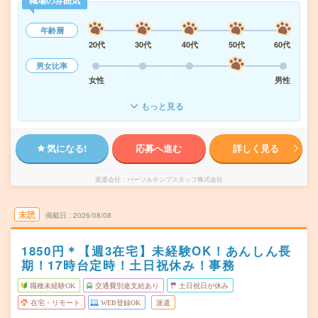
職場の雰囲気
年齢層
20代
30代
40代
50代
60代
男女比率
女性
男性
もっと見る
気になる!
応募へ進む
詳しく見る
派遣会社
パーソルテンプスタッフ株式会社
未読
掲載日
2026/08/08
1850円＊【週3在宅】未経験OK！あんしん長
期！17時台定時！土日祝休み！事務
職種未経験OK
交通費別途支給あり
土日祝日が休み
在宅・リモート
WEB登録OK
派遣