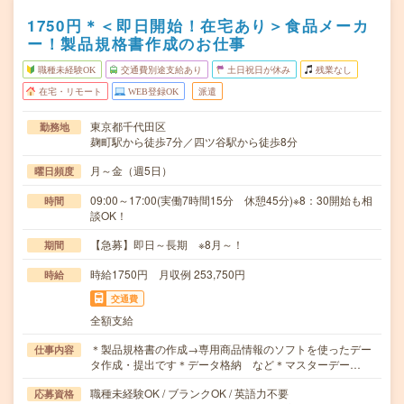
1750円＊＜即日開始！在宅あり＞食品メーカ
ー！製品規格書作成のお仕事
職種未経験OK
交通費別途支給あり
土日祝日が休み
残業なし
在宅・リモート
WEB登録OK
派遣
東京都千代田区
勤務地
麹町駅から徒歩7分／四ツ谷駅から徒歩8分
月～金（週5日）
曜日頻度
09:00～17:00(実働7時間15分 休憩45分)※8：30開始も相
時間
談OK！
【急募】即日～長期 ※8月～！
期間
時給1750円 月収例 253,750円
時給
交通費
全額支給
＊製品規格書の作成→専用商品情報のソフトを使ったデー
仕事内容
タ作成・提出です＊データ格納 など＊マスターデー…
職種未経験OK / ブランクOK / 英語力不要
応募資格