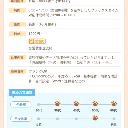
月曜～金曜※祝日は出勤です
曜日頻度
8:30～17:30（実働8時間）を基本としたフレックスタイム
時間
対応休憩時間_12:00～13:00（…
長期（3ヶ月更新）
期間
1900円～
時給
交通費
交通費別途支給
資料作成やデータ管理を中心に行っていただきます。１．
仕事内容
予算編成時（年次・四半期）・当初予算（OB）・事…
ブランクOK
応募資格
・Outlookでのメール対応・Excel：基本操作、簡単な表計
算・書式設定・Word：送付書などの…
職場の雰囲気
年齢層
20代
30代
40代
50代
60代
男女比率
女性
男性