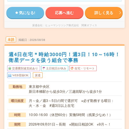
気になる!
応募へ進む
詳しく見る
派遣会社
ヒューマンリソシア株式会社 関東オフィス
未読
掲載日
2026/08/08
週4日在宅＊時給3000円！週3日！10～16時！
衛星データを扱う組合で事務
交通費別途支給あり
土日祝日が休み
在宅・リモート
WEB登録OK
派遣
東京都中央区
勤務地
新日本橋駅から徒歩3分／三越前駅から徒歩1分
月～金／週3～5日の間で選択可 ※必ず勤務する曜日：
曜日頻度
火・水・金 #週3日以上在宅
10:00-16:00（休憩60分）実働5時間（残業少なめ！）
時間
2026年09月01日～長期 ※開始日相談OK ※9月～！
期間