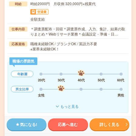
時給2000円 月収例 320,000円+残業代
時給
交通費
全額支給
＊調査票配布・回収＊調査票作成、入力、集計、結果の取
仕事内容
りまとめ＊Webリサーチ業務＊会議設定・準備・日…
職種未経験OK / ブランクOK / 英語力不要
応募資格
※業界未経験OK！
職場の雰囲気
年齢層
20代
30代
40代
50代
60代
男女比率
女性
男性
もっと見る
気になる!
応募へ進む
詳しく見る