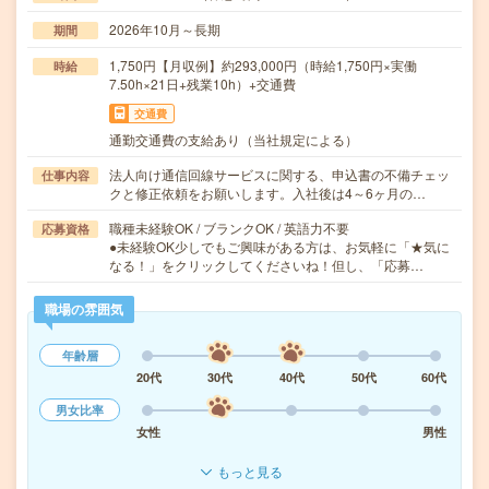
2026年10月～長期
期間
1,750円【月収例】約293,000円（時給1,750円×実働
時給
7.50h×21日+残業10h）+交通費
交通費
通勤交通費の支給あり（当社規定による）
法人向け通信回線サービスに関する、申込書の不備チェッ
仕事内容
クと修正依頼をお願いします。入社後は4～6ヶ月の…
職種未経験OK / ブランクOK / 英語力不要
応募資格
●未経験OK少しでもご興味がある方は、お気軽に「★気に
なる！」をクリックしてくださいね！但し、「応募…
職場の雰囲気
年齢層
20代
30代
40代
50代
60代
男女比率
女性
男性
もっと見る