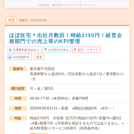
派遣会社
株式会社リクルートスタッフィング
未読
掲載日
2026/08/08
ほぼ在宅＊出社月数回！時給2150円！経営企
画部門での売上等のKPI管理
交通費別途支給あり
土日祝日が休み
在宅・リモート
WEB登録OK
派遣
東京都千代田区
勤務地
有楽町駅から徒歩5分／日比谷駅から徒歩1分／東京駅から-
--分
月～金／週5日
曜日頻度
09:30-17:30（休憩60分）実働7時間
時間
2026年09月01日～長期 ※開始日相談OK ※9月～！
期間
時給2150円 月収例 32万円 時給2150円×実働7h×週5日
時給
×4週+残業10h ※月収例を保証するものではありません。※
給与即受取りサービス利用可（利用条件有）