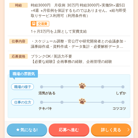
時給3000円 月収例 30万円 時給3000円×実働5h×週5日
時給
×4週 ※月収例を保証するものではありません。※給与即受
取りサービス利用可（利用条件有）
交通費
1ヶ月3万円を上限として実費支給
・スケジュール調整・官公庁や研究開発者との会議参加・
仕事内容
議事録作成・資料作成・データ集計・必要解析データ…
ブランクOK / 英語力不要
応募資格
【必要な経験】企画事務の経験、企画管理の経験
職場の雰囲気
職場の様子
活気がある
しずか
仕事の仕方
テキパキ
コツコツ
気になる!
応募へ進む
詳しく見る