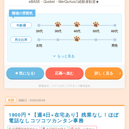
eBASE・Quebel・MerQuriusの経験者歓迎★
職場の雰囲気
年齢層
20代
30代
40代
50代
60代
男女比率
女性
男性
もっと見る
気になる!
応募へ進む
詳しく見る
派遣会社
パーソルテンプスタッフ株式会社
未読
掲載日
2026/08/08
1900円＊【週4日×在宅あり】残業なし！ほぼ
電話なしコツコツカンタン事務
交通費別途支給あり
土日祝日が休み
在宅・リモート