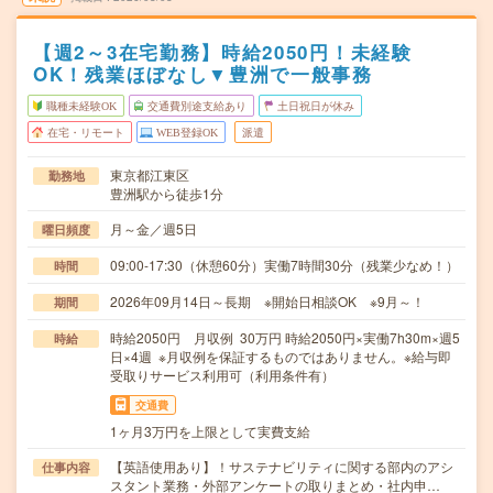
【週2～3在宅勤務】時給2050円！未経験
OK！残業ほぼなし▼豊洲で一般事務
職種未経験OK
交通費別途支給あり
土日祝日が休み
在宅・リモート
WEB登録OK
派遣
東京都江東区
勤務地
豊洲駅から徒歩1分
月～金／週5日
曜日頻度
09:00-17:30（休憩60分）実働7時間30分（残業少なめ！）
時間
2026年09月14日～長期 ※開始日相談OK ※9月～！
期間
時給2050円 月収例 30万円 時給2050円×実働7h30m×週5
時給
日×4週 ※月収例を保証するものではありません。※給与即
受取りサービス利用可（利用条件有）
交通費
1ヶ月3万円を上限として実費支給
【英語使用あり】！サステナビリティに関する部内のアシ
仕事内容
スタント業務・外部アンケートの取りまとめ・社内申…