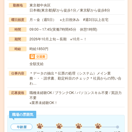
東京都中央区
勤務地
日本橋(東京都)駅から徒歩1分／東京駅から徒歩8分
月～金（週5日） ※土日祝休み #週3日以上在宅
曜日頻度
09:00～17:45(実働7時間45分 休憩1時間)
時間
2026年10月上旬～長期 ※10月～！
期間
時給1850円
時給
交通費
全額支給
＊データの抽出＊伝票の処理（システム）メイン業
仕事内容
務・・・請求書、勘定科目のチェック＊社員からの問い合
わ…
職種未経験OK / ブランクOK / パソコンスキル不要 / 英語力
応募資格
不要
※業界未経験OK！
職場の雰囲気
年齢層