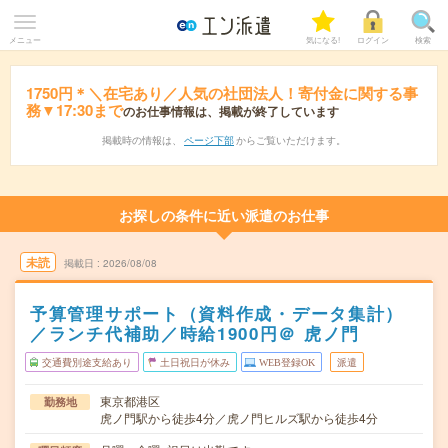
メニュー
気になる!
ログイン
検索
1750円＊＼在宅あり／人気の社団法人！寄付金に関する事
務▼17:30まで
のお仕事情報は、掲載が終了しています
掲載時の情報は、
ページ下部
からご覧いただけます。
お探しの条件に近い派遣のお仕事
未読
掲載日
2026/08/08
予算管理サポート（資料作成・データ集計）
／ランチ代補助／時給1900円＠ 虎ノ門
交通費別途支給あり
土日祝日が休み
WEB登録OK
派遣
東京都港区
勤務地
虎ノ門駅から徒歩4分／虎ノ門ヒルズ駅から徒歩4分