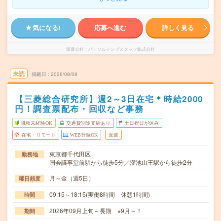
気になる!
応募へ進む
詳しく見る
派遣会社
パーソルテンプスタッフ株式会社
未読
掲載日
2026/08/08
【三菱総合研究所】週2～3日在宅＊時給2000
円！調査票配布・回収など事務
職種未経験OK
交通費別途支給あり
土日祝日が休み
在宅・リモート
WEB登録OK
派遣
東京都千代田区
勤務地
国会議事堂前駅から徒歩5分／溜池山王駅から徒歩2分
月～金（週5日）
曜日頻度
09:15～18:15(実働8時間 休憩1時間)
時間
2026年09月上旬～長期 ※9月～！
期間