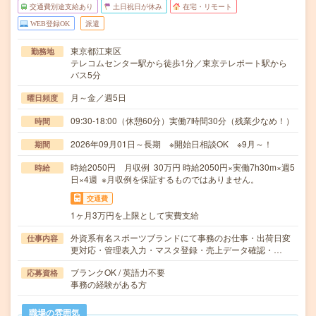
交通費別途支給あり
土日祝日が休み
在宅・リモート
WEB登録OK
派遣
東京都江東区
勤務地
テレコムセンター駅から徒歩1分／東京テレポート駅から
バス5分
月～金／週5日
曜日頻度
09:30-18:00（休憩60分）実働7時間30分（残業少なめ！）
時間
2026年09月01日～長期 ※開始日相談OK ※9月～！
期間
時給2050円 月収例 30万円 時給2050円×実働7h30m×週5
時給
日×4週 ※月収例を保証するものではありません。
交通費
1ヶ月3万円を上限として実費支給
外資系有名スポーツブランドにて事務のお仕事・出荷日変
仕事内容
更対応・管理表入力・マスタ登録・売上データ確認・…
ブランクOK / 英語力不要
応募資格
事務の経験がある方
職場の雰囲気