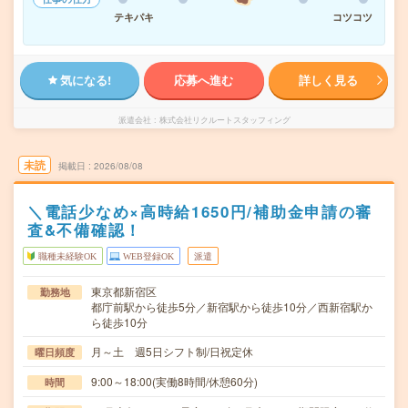
テキパキ
コツコツ
気になる!
応募へ進む
詳しく見る
派遣会社
株式会社リクルートスタッフィング
未読
掲載日
2026/08/08
＼電話少なめ×高時給1650円/補助金申請の審
査&不備確認！
職種未経験OK
WEB登録OK
派遣
東京都新宿区
勤務地
都庁前駅から徒歩5分／新宿駅から徒歩10分／西新宿駅か
ら徒歩10分
月～土 週5日シフト制/日祝定休
曜日頻度
9:00～18:00(実働8時間/休憩60分)
時間