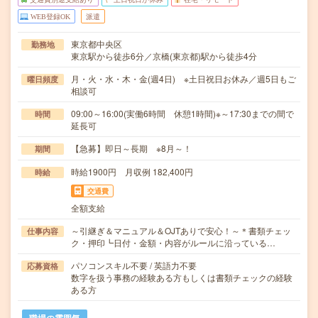
WEB登録OK
派遣
東京都中央区
勤務地
東京駅から徒歩6分／京橋(東京都)駅から徒歩4分
月・火・水・木・金(週4日) ※土日祝日お休み／週5日もご
曜日頻度
相談可
09:00～16:00(実働6時間 休憩1時間)※～17:30までの間で
時間
延長可
【急募】即日～長期 ※8月～！
期間
時給1900円 月収例 182,400円
時給
交通費
全額支給
～引継ぎ＆マニュアル＆OJTありで安心！～＊書類チェッ
仕事内容
ク・押印┗日付・金額・内容がルールに沿っている…
パソコンスキル不要 / 英語力不要
応募資格
数字を扱う事務の経験ある方もしくは書類チェックの経験
ある方