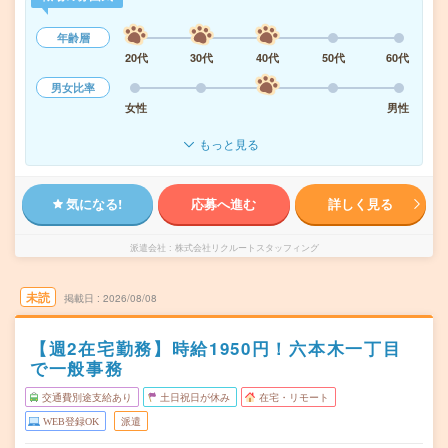
年齢層
20代
30代
40代
50代
60代
男女比率
女性
男性
もっと見る
気になる!
応募へ進む
詳しく見る
派遣会社
株式会社リクルートスタッフィング
未読
掲載日
2026/08/08
【週2在宅勤務】時給1950円！六本木一丁目
で一般事務
交通費別途支給あり
土日祝日が休み
在宅・リモート
WEB登録OK
派遣