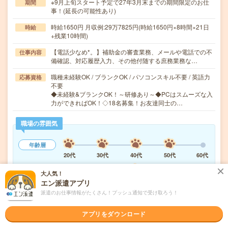
※9月上旬スタート予定で27年3月末までの期間限定のお仕
期間
事！(延長の可能性あり)
時給1650円 月収例:29万7825円(時給1650円×8時間×21日
時給
+残業10時間)
【電話少なめ*。】補助金の審査業務、メールや電話での不
仕事内容
備確認、対応履歴入力、その他付随する庶務業務な…
職種未経験OK / ブランクOK / パソコンスキル不要 / 英語力
応募資格
不要
◆未経験&ブランクOK！～研修あり～◆PCはスムーズな入
力ができればOK！◇18名募集！お友達同士の…
職場の雰囲気
年齢層
20代
30代
40代
50代
60代
職場の様子
大人気！
活気がある
しずか
エン派遣アプリ
派遣のお仕事情報がたくさん！プッシュ通知で受け取ろう！
もっと見る
アプリをダウンロード