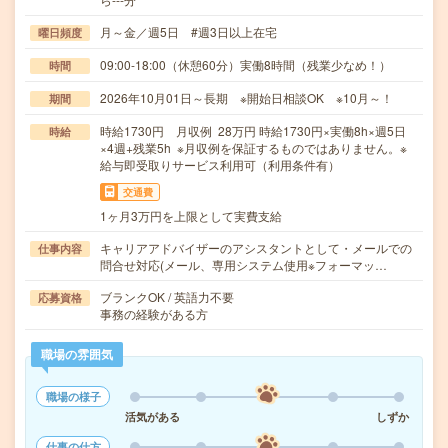
月～金／週5日 #週3日以上在宅
曜日頻度
09:00-18:00（休憩60分）実働8時間（残業少なめ！）
時間
2026年10月01日～長期 ※開始日相談OK ※10月～！
期間
時給1730円 月収例 28万円 時給1730円×実働8h×週5日
時給
×4週+残業5h ※月収例を保証するものではありません。※
給与即受取りサービス利用可（利用条件有）
交通費
1ヶ月3万円を上限として実費支給
キャリアアドバイザーのアシスタントとして・メールでの
仕事内容
問合せ対応(メール、専用システム使用※フォーマッ…
ブランクOK / 英語力不要
応募資格
事務の経験がある方
職場の雰囲気
職場の様子
活気がある
しずか
仕事の仕方