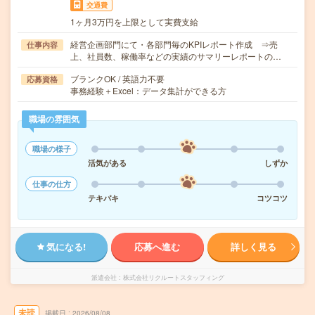
交通費
1ヶ月3万円を上限として実費支給
経営企画部門にて・各部門毎のKPIレポート作成 ⇒売
仕事内容
上、社員数、稼働率などの実績のサマリーレポートの…
ブランクOK / 英語力不要
応募資格
事務経験＋Excel：データ集計ができる方
職場の雰囲気
職場の様子
活気がある
しずか
仕事の仕方
テキパキ
コツコツ
気になる!
応募へ進む
詳しく見る
派遣会社
株式会社リクルートスタッフィング
未読
掲載日
2026/08/08