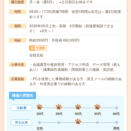
月～金（週5日） ※土日祝日お休みです
曜日頻度
09:00～17:00(実働7時間 休憩1時間)※在宅は～週2日程度
時間
あります。
2026年09月上旬～長期 9月開始（前後要相談できま
期間
す） ※9月～！
時給3300円 月収例 462,000円
時給
交通費
全額支給
・会議運営や進捗管理・アクセス申請、データ管理（紙も
仕事内容
あり）・議事録作成補助・関係部署との連絡・英語使…
・PCを使用した事務経験がある方・英文メールの経験のあ
応募資格
る方・外資系企業での経験のある方
職場の雰囲気
年齢層
20代
30代
40代
50代
60代
男女比率
女性
男性