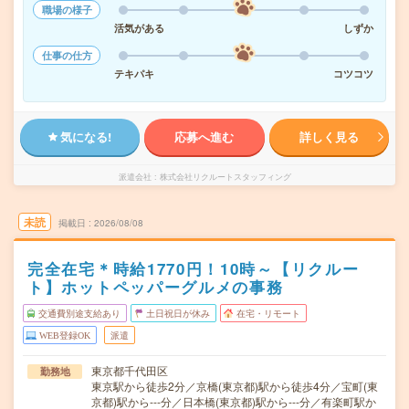
職場の様子
活気がある
しずか
仕事の仕方
テキパキ
コツコツ
気になる!
応募へ進む
詳しく見る
派遣会社
株式会社リクルートスタッフィング
未読
掲載日
2026/08/08
完全在宅＊時給1770円！10時～【リクルー
ト】ホットペッパーグルメの事務
交通費別途支給あり
土日祝日が休み
在宅・リモート
WEB登録OK
派遣
東京都千代田区
勤務地
東京駅から徒歩2分／京橋(東京都)駅から徒歩4分／宝町(東
京都)駅から---分／日本橋(東京都)駅から---分／有楽町駅か