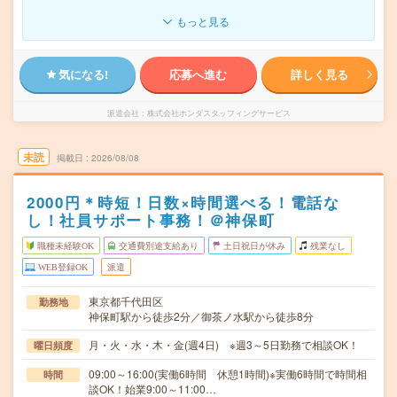
もっと見る
気になる!
応募へ進む
詳しく見る
派遣会社
株式会社ホンダスタッフィングサービス
未読
掲載日
2026/08/08
2000円＊時短！日数×時間選べる！電話な
し！社員サポート事務！＠神保町
職種未経験OK
交通費別途支給あり
土日祝日が休み
残業なし
WEB登録OK
派遣
東京都千代田区
勤務地
神保町駅から徒歩2分／御茶ノ水駅から徒歩8分
月・火・水・木・金(週4日) ※週3～5日勤務で相談OK！
曜日頻度
09:00～16:00(実働6時間 休憩1時間)※実働6時間で時間相
時間
談OK！始業9:00～11:00…