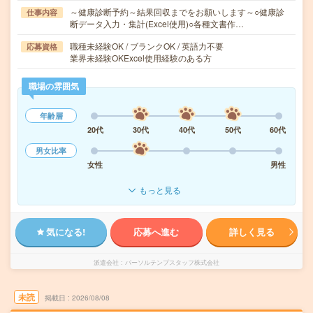
～健康診断予約～結果回収までをお願いします～○健康診
仕事内容
断データ入力・集計(Excel使用)○各種文書作…
職種未経験OK / ブランクOK / 英語力不要
応募資格
業界未経験OKExcel使用経験のある方
職場の雰囲気
年齢層
20代
30代
40代
50代
60代
男女比率
女性
男性
もっと見る
気になる!
応募へ進む
詳しく見る
派遣会社
パーソルテンプスタッフ株式会社
未読
掲載日
2026/08/08