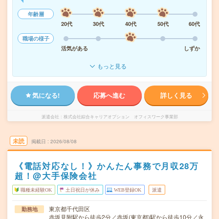
年齢層
20代
30代
40代
50代
60代
職場の様子
活気がある
しずか
もっと見る
気になる!
応募へ進む
詳しく見る
派遣会社
株式会社綜合キャリアオプション オフィスワーク事業部
未読
掲載日
2026/08/08
《電話対応なし！》かんたん事務で月収28万
超！@大手保険会社
職種未経験OK
土日祝日が休み
WEB登録OK
派遣
東京都千代田区
勤務地
赤坂見附駅から徒歩2分／赤坂(東京都)駅から徒歩10分／永