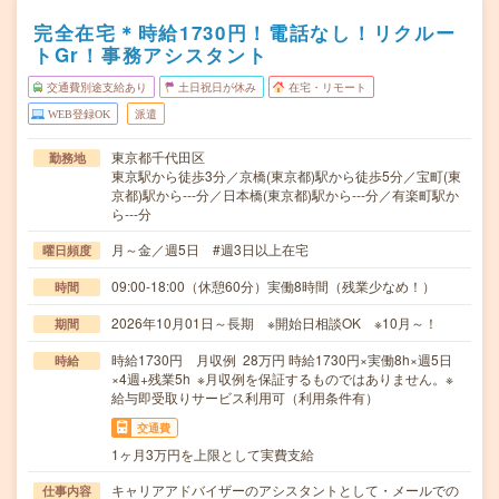
完全在宅＊時給1730円！電話なし！リクルー
トGr！事務アシスタント
交通費別途支給あり
土日祝日が休み
在宅・リモート
WEB登録OK
派遣
東京都千代田区
勤務地
東京駅から徒歩3分／京橋(東京都)駅から徒歩5分／宝町(東
京都)駅から---分／日本橋(東京都)駅から---分／有楽町駅か
ら---分
月～金／週5日 #週3日以上在宅
曜日頻度
09:00-18:00（休憩60分）実働8時間（残業少なめ！）
時間
2026年10月01日～長期 ※開始日相談OK ※10月～！
期間
時給1730円 月収例 28万円 時給1730円×実働8h×週5日
時給
×4週+残業5h ※月収例を保証するものではありません。※
給与即受取りサービス利用可（利用条件有）
交通費
1ヶ月3万円を上限として実費支給
キャリアアドバイザーのアシスタントとして・メールでの
仕事内容