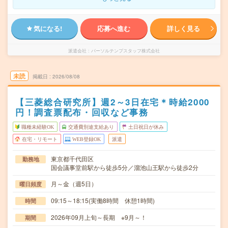
気になる!
応募へ進む
詳しく見る
派遣会社
パーソルテンプスタッフ株式会社
未読
掲載日
2026/08/08
【三菱総合研究所】週2～3日在宅＊時給2000
円！調査票配布・回収など事務
職種未経験OK
交通費別途支給あり
土日祝日が休み
在宅・リモート
WEB登録OK
派遣
東京都千代田区
勤務地
国会議事堂前駅から徒歩5分／溜池山王駅から徒歩2分
月～金（週5日）
曜日頻度
09:15～18:15(実働8時間 休憩1時間)
時間
2026年09月上旬～長期 ※9月～！
期間