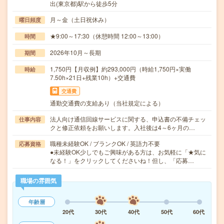
出(東京都)駅から徒歩5分
月～金（土日祝休み）
曜日頻度
★9:00～17:30（休憩時間 12:00～13:00）
時間
2026年10月～長期
期間
1,750円【月収例】約293,000円（時給1,750円×実働
時給
7.50h×21日+残業10h）+交通費
交通費
通勤交通費の支給あり（当社規定による）
法人向け通信回線サービスに関する、申込書の不備チェッ
仕事内容
クと修正依頼をお願いします。入社後は4～6ヶ月の…
職種未経験OK / ブランクOK / 英語力不要
応募資格
●未経験OK少しでもご興味がある方は、お気軽に「★気に
なる！」をクリックしてくださいね！但し、「応募…
職場の雰囲気
年齢層
20代
30代
40代
50代
60代