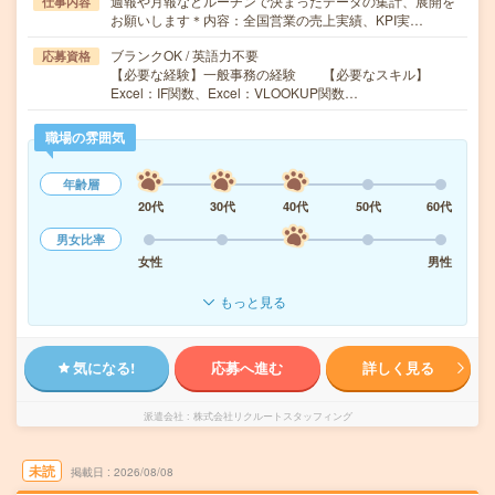
週報や月報などルーチンで決まったデータの集計、展開を
仕事内容
お願いします＊内容：全国営業の売上実績、KPI実…
ブランクOK / 英語力不要
応募資格
【必要な経験】一般事務の経験 【必要なスキル】
Excel：IF関数、Excel：VLOOKUP関数…
職場の雰囲気
年齢層
20代
30代
40代
50代
60代
男女比率
女性
男性
もっと見る
気になる!
応募へ進む
詳しく見る
派遣会社
株式会社リクルートスタッフィング
未読
掲載日
2026/08/08