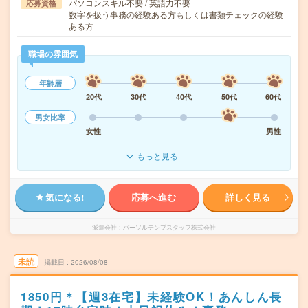
パソコンスキル不要 / 英語力不要
応募資格
数字を扱う事務の経験ある方もしくは書類チェックの経験
ある方
職場の雰囲気
年齢層
20代
30代
40代
50代
60代
男女比率
女性
男性
もっと見る
気になる!
応募へ進む
詳しく見る
派遣会社
パーソルテンプスタッフ株式会社
未読
掲載日
2026/08/08
1850円＊【週3在宅】未経験OK！あんしん長