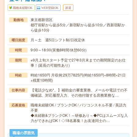
職種未経験OK
WEB登録OK
派遣
東京都新宿区
勤務地
都庁前駅から徒歩5分／新宿駅から徒歩10分／西新宿駅か
ら徒歩10分
月～土 週5日シフト制/日祝定休
曜日頻度
9:00～18:00(実働8時間/休憩60分)
時間
※9月上旬スタート予定で27年3月末までの期間限定のお仕
期間
事！(延長の可能性あり)
時給1650円 月収例:29万7825円(時給1650円×8時間×21日
時給
+残業10時間)
【電話少なめ*。】補助金の審査業務、メールや電話での不
仕事内容
備確認、対応履歴入力、その他付随する庶務業務な…
職種未経験OK / ブランクOK / パソコンスキル不要 / 英語力
応募資格
不要
◆未経験&ブランクOK！～研修あり～◆PCはスムーズな入
力ができればOK！◇18名募集！お友達同士の…
職場の雰囲気