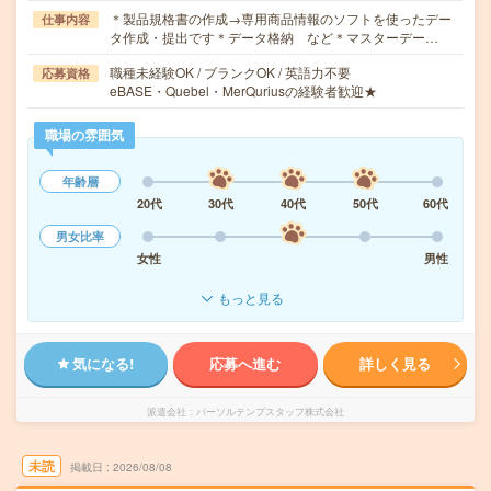
＊製品規格書の作成→専用商品情報のソフトを使ったデー
仕事内容
タ作成・提出です＊データ格納 など＊マスターデー…
職種未経験OK / ブランクOK / 英語力不要
応募資格
eBASE・Quebel・MerQuriusの経験者歓迎★
職場の雰囲気
年齢層
20代
30代
40代
50代
60代
男女比率
女性
男性
もっと見る
気になる!
応募へ進む
詳しく見る
派遣会社
パーソルテンプスタッフ株式会社
未読
掲載日
2026/08/08