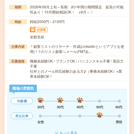
2026年09月上旬～長期 約1年間の期間限定 延長の可能
期間
性あり！10月開始相談OK！ ※9月～！
時給2000円～2100円
時給
交通費
全額支給
＊顧客リストのリサーチ・作成(LinkedInというアプリを使
仕事内容
用)＊↑のリスト顧客へメール(FMTあ…
職種未経験OK / ブランクOK / パソコンスキル不要 / 英語力
応募資格
不要
社外とのメール対応経験のある方♪（事務未経験OK）※業
界未経験OK！
職場の雰囲気
年齢層
20代
30代
40代
50代
60代
男女比率
女性
男性
もっと見る