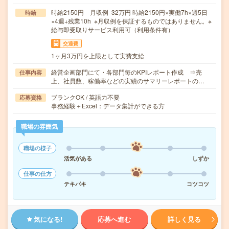
時給2150円 月収例 32万円 時給2150円×実働7h×週5日
時給
×4週+残業10h ※月収例を保証するものではありません。※
給与即受取りサービス利用可（利用条件有）
交通費
1ヶ月3万円を上限として実費支給
経営企画部門にて・各部門毎のKPIレポート作成 ⇒売
仕事内容
上、社員数、稼働率などの実績のサマリーレポートの…
ブランクOK / 英語力不要
応募資格
事務経験＋Excel：データ集計ができる方
職場の雰囲気
職場の様子
活気がある
しずか
仕事の仕方
テキパキ
コツコツ
気になる!
応募へ進む
詳しく見る