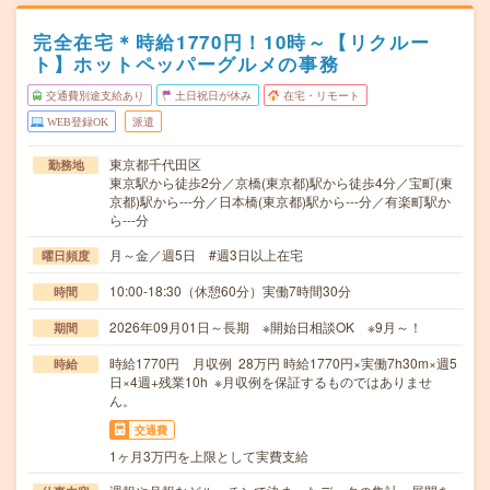
完全在宅＊時給1770円！10時～【リクルー
ト】ホットペッパーグルメの事務
交通費別途支給あり
土日祝日が休み
在宅・リモート
WEB登録OK
派遣
東京都千代田区
勤務地
東京駅から徒歩2分／京橋(東京都)駅から徒歩4分／宝町(東
京都)駅から---分／日本橋(東京都)駅から---分／有楽町駅か
ら---分
月～金／週5日 #週3日以上在宅
曜日頻度
10:00-18:30（休憩60分）実働7時間30分
時間
2026年09月01日～長期 ※開始日相談OK ※9月～！
期間
時給1770円 月収例 28万円 時給1770円×実働7h30m×週5
時給
日×4週+残業10h ※月収例を保証するものではありませ
ん。
交通費
1ヶ月3万円を上限として実費支給