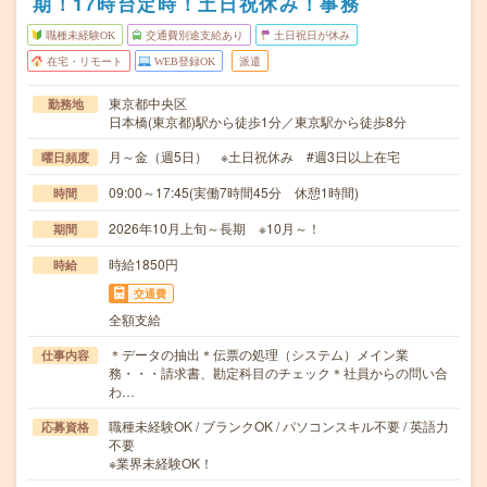
期！17時台定時！土日祝休み！事務
職種未経験OK
交通費別途支給あり
土日祝日が休み
在宅・リモート
WEB登録OK
派遣
東京都中央区
勤務地
日本橋(東京都)駅から徒歩1分／東京駅から徒歩8分
月～金（週5日） ※土日祝休み #週3日以上在宅
曜日頻度
09:00～17:45(実働7時間45分 休憩1時間)
時間
2026年10月上旬～長期 ※10月～！
期間
時給1850円
時給
交通費
全額支給
＊データの抽出＊伝票の処理（システム）メイン業
仕事内容
務・・・請求書、勘定科目のチェック＊社員からの問い合
わ…
職種未経験OK / ブランクOK / パソコンスキル不要 / 英語力
応募資格
不要
※業界未経験OK！