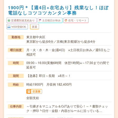
1900円＊【週4日×在宅あり】残業なし！ほぼ
電話なしコツコツカンタン事務
交通費別途支給あり
土日祝日が休み
在宅・リモート
WEB登録OK
派遣
東京都中央区
勤務地
東京駅から徒歩6分／京橋(東京都)駅から徒歩4分
月・火・水・木・金(週4日) ※土日祝日お休み／週5日もご
曜日頻度
相談可
09:00～16:00(実働6時間 休憩1時間)※～17:30までの間で
時間
延長可
【急募】即日～長期 ※8月～！
期間
時給1900円 月収例 182,400円
時給
交通費
全額支給
～引継ぎ＆マニュアル＆OJTありで安心！～＊書類チェッ
仕事内容
ク・押印┗日付・金額・内容がルールに沿っている…