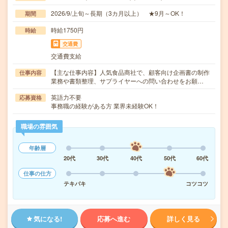
2026/9/上旬～長期（3カ月以上） ★9月～OK！
期間
時給1750円
時給
交通費
交通費支給
【主な仕事内容】人気食品商社で、顧客向け企画書の制作
仕事内容
業務や書類整理、サプライヤーへの問い合わせをお願…
英語力不要
応募資格
事務職の経験がある方 業界未経験OK！
職場の雰囲気
年齢層
20代
30代
40代
50代
60代
仕事の仕方
テキパキ
コツコツ
気になる!
応募へ進む
詳しく見る