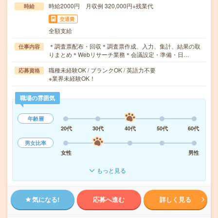
時給2000円 月収例 320,000円+残業代
時給
交通費
全額支給
＊調査票配布・回収＊調査票作成、入力、集計、結果の取
仕事内容
りまとめ＊Webリサーチ業務＊会議設定・準備・日…
職種未経験OK / ブランクOK / 英語力不要
応募資格
※業界未経験OK！
職場の雰囲気
年齢層
20代
30代
40代
50代
60代
男女比率
女性
男性
もっと見る
気になる!
応募へ進む
詳しく見る