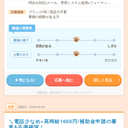
問合せ対応(メール、専用システム使用※フォーマッ…
ブランクOK / 英語力不要
応募資格
事務の経験がある方
職場の雰囲気
職場の様子
活気がある
しずか
仕事の仕方
テキパキ
コツコツ
気になる!
応募へ進む
詳しく見る
派遣会社
株式会社リクルートスタッフィング
未読
掲載日
2026/08/08
＼電話少なめ×高時給1650円/補助金申請の審
査&不備確認！