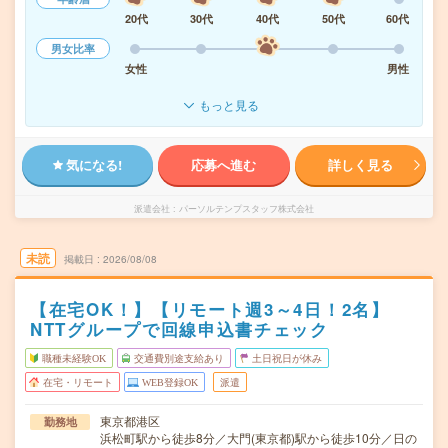
20代
30代
40代
50代
60代
男女比率
女性
男性
もっと見る
気になる!
応募へ進む
詳しく見る
派遣会社
パーソルテンプスタッフ株式会社
未読
掲載日
2026/08/08
【在宅OK！】【リモート週3～4日！2名】
NTTグループで回線申込書チェック
職種未経験OK
交通費別途支給あり
土日祝日が休み
在宅・リモート
WEB登録OK
派遣
東京都港区
勤務地
浜松町駅から徒歩8分／大門(東京都)駅から徒歩10分／日の