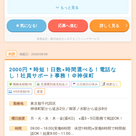
もっと見る
気になる!
応募へ進む
詳しく見る
派遣会社
株式会社ホンダスタッフィングサービス
未読
掲載日
2026/08/08
2000円＊時短！日数×時間選べる！電話な
し！社員サポート事務！＠神保町
職種未経験OK
交通費別途支給あり
土日祝日が休み
残業なし
WEB登録OK
派遣
東京都千代田区
勤務地
神保町駅から徒歩2分／御茶ノ水駅から徒歩8分
月・火・水・木・金(週4日) ※週3～5日勤務で相談OK！
曜日頻度
09:00～16:00(実働6時間 休憩1時間)※実働6時間で時間相
時間
談OK！始業9:00～11:00…