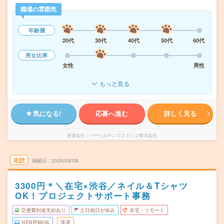
職場の雰囲気
年齢層
20代
30代
40代
50代
60代
男女比率
女性
男性
もっと見る
気になる!
応募へ進む
詳しく見る
派遣会社
パーソルテンプスタッフ株式会社
未読
掲載日
2026/08/08
3300円＊＼在宅×渋谷／ネイル＆Tシャツ
OK！プロジェクトサポート事務
交通費別途支給あり
土日祝日が休み
在宅・リモート
WEB登録OK
派遣