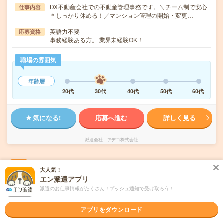
DX不動産会社での不動産管理事務です。＼チーム制で安心
仕事内容
＊しっかり休める！／マンション管理の開始・変更…
英語力不要
応募資格
事務経験ある方。 業界未経験OK！
職場の雰囲気
年齢層
20代
30代
40代
50代
60代
気になる!
応募へ進む
詳しく見る
派遣会社
アデコ株式会社
未読
掲載日
2026/08/08
大人気！
エン派遣アプリ
＜未経験OK×服装自由×入力できればOK＞カ
派遣のお仕事情報がたくさん！プッシュ通知で受け取ろう！
ンタン事務！
アプリをダウンロード
職種未経験OK
交通費別途支給あり
土日祝日が休み
WEB登録OK