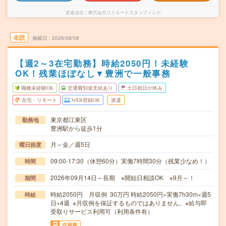
派遣会社
株式会社リクルートスタッフィング
未読
掲載日
2026/08/08
【週2～3在宅勤務】時給2050円！未経験
OK！残業ほぼなし▼豊洲で一般事務
職種未経験OK
交通費別途支給あり
土日祝日が休み
在宅・リモート
WEB登録OK
派遣
東京都江東区
勤務地
豊洲駅から徒歩1分
月～金／週5日
曜日頻度
09:00-17:30（休憩60分）実働7時間30分（残業少なめ！）
時間
2026年09月14日～長期 ※開始日相談OK ※9月～！
期間
時給2050円 月収例 30万円 時給2050円×実働7h30m×週5
時給
日×4週 ※月収例を保証するものではありません。※給与即
受取りサービス利用可（利用条件有）
交通費