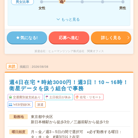
男女比率
女性
男性
もっと見る
気になる!
応募へ進む
詳しく見る
派遣会社
ヒューマンリソシア株式会社 関東オフィス
未読
掲載日
2026/08/08
週4日在宅＊時給3000円！週3日！10～16時！
衛星データを扱う組合で事務
交通費別途支給あり
土日祝日が休み
在宅・リモート
WEB登録OK
派遣
東京都中央区
勤務地
新日本橋駅から徒歩3分／三越前駅から徒歩1分
月～金／週3～5日の間で選択可 ※必ず勤務する曜日：
曜日頻度
火・水・金 #週3日以上在宅