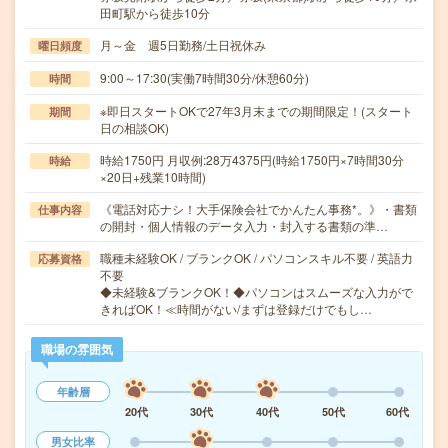
田町駅から徒歩10分
月～金 週5日勤務/土日祝休み
曜日頻度
9:00～17:30(実働7時間30分/休憩60分)
時間
※即日スタートOKで27年3月末までの期間限定！(スタート
期間
日の相談OK)
時給1750円 月収例:28万4375円(時給1750円×7時間30分
時給
×20日+残業10時間)
《電話対応ナシ！大手保険会社でかんたん事務*。》・書類
仕事内容
の開封・個人情報のデータ入力・封入する書類の準…
職種未経験OK / ブランクOK / パソコンスキル不要 / 英語力
応募資格
不要
◆未経験&ブランクOK！◆パソコンはスムーズな入力がで
きればOK！≪時間がない/まずは登録だけでもし…
職場の雰囲気
年齢層
20代
30代
40代
50代
60代
男女比率