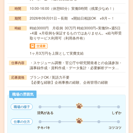
10:00-16:00（休憩60分）実働5時間（残業少なめ！）
時間
2026年09月01日～長期 ※開始日相談OK ※9月～！
期間
時給3000円 月収例 30万円 時給3000円×実働5h×週5日
時給
×4週 ※月収例を保証するものではありません。※給与即受
取りサービス利用可（利用条件有）
交通費
1ヶ月3万円を上限として実費支給
・スケジュール調整・官公庁や研究開発者との会議参加・
仕事内容
議事録作成・資料作成・データ集計・必要解析データ…
ブランクOK / 英語力不要
応募資格
【必要な経験】企画事務の経験、企画管理の経験
職場の雰囲気
職場の様子
活気がある
しずか
仕事の仕方
テキパキ
コツコツ