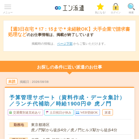
メニュー
気になる!
ログイン
検索
【週3日在宅＊17：15まで＊未経験OK】大手企業で請求書
処理など
のお仕事情報は、掲載が終了しています
掲載時の情報は、
ページ下部
からご覧いただけます。
お探しの条件に近い派遣のお仕事
未読
掲載日
2026/08/08
予算管理サポート（資料作成・データ集計）
／ランチ代補助／時給1900円＠ 虎ノ門
交通費別途支給あり
土日祝日が休み
WEB登録OK
派遣
東京都港区
勤務地
虎ノ門駅から徒歩4分／虎ノ門ヒルズ駅から徒歩4分