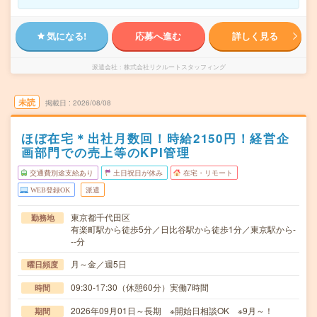
気になる!
応募へ進む
詳しく見る
派遣会社
株式会社リクルートスタッフィング
未読
掲載日
2026/08/08
ほぼ在宅＊出社月数回！時給2150円！経営企
画部門での売上等のKPI管理
交通費別途支給あり
土日祝日が休み
在宅・リモート
WEB登録OK
派遣
東京都千代田区
勤務地
有楽町駅から徒歩5分／日比谷駅から徒歩1分／東京駅から-
--分
月～金／週5日
曜日頻度
09:30-17:30（休憩60分）実働7時間
時間
2026年09月01日～長期 ※開始日相談OK ※9月～！
期間