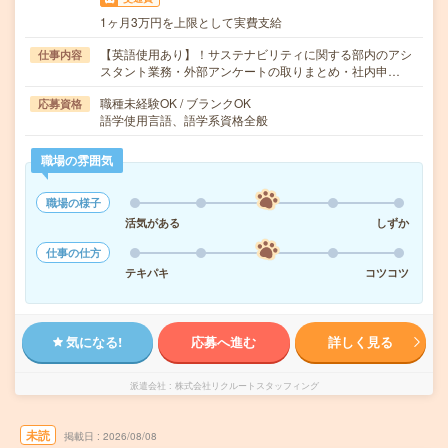
1ヶ月3万円を上限として実費支給
【英語使用あり】！サステナビリティに関する部内のアシ
仕事内容
スタント業務・外部アンケートの取りまとめ・社内申…
職種未経験OK / ブランクOK
応募資格
語学使用言語、語学系資格全般
職場の雰囲気
職場の様子
活気がある
しずか
仕事の仕方
テキパキ
コツコツ
気になる!
応募へ進む
詳しく見る
派遣会社
株式会社リクルートスタッフィング
未読
掲載日
2026/08/08