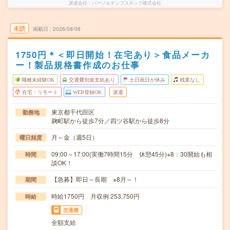
派遣会社
パーソルテンプスタッフ株式会社
未読
掲載日
2026/08/08
1750円＊＜即日開始！在宅あり＞食品メーカ
ー！製品規格書作成のお仕事
職種未経験OK
交通費別途支給あり
土日祝日が休み
残業なし
在宅・リモート
WEB登録OK
派遣
東京都千代田区
勤務地
麹町駅から徒歩7分／四ツ谷駅から徒歩8分
月～金（週5日）
曜日頻度
09:00～17:00(実働7時間15分 休憩45分)※8：30開始も相
時間
談OK！
【急募】即日～長期 ※8月～！
期間
時給1750円 月収例 253,750円
時給
交通費
全額支給