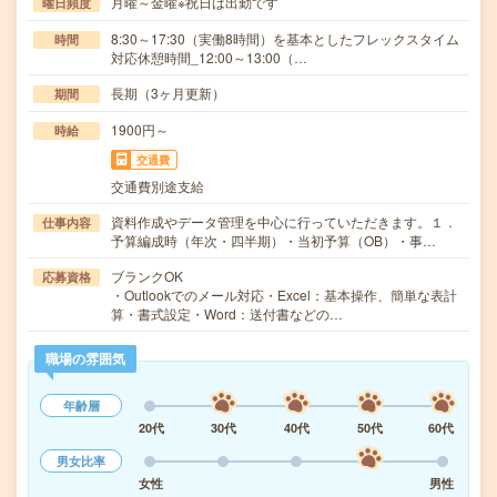
月曜～金曜※祝日は出勤です
曜日頻度
8:30～17:30（実働8時間）を基本としたフレックスタイム
時間
対応休憩時間_12:00～13:00（…
長期（3ヶ月更新）
期間
1900円～
時給
交通費
交通費別途支給
資料作成やデータ管理を中心に行っていただきます。１．
仕事内容
予算編成時（年次・四半期）・当初予算（OB）・事…
ブランクOK
応募資格
・Outlookでのメール対応・Excel：基本操作、簡単な表計
算・書式設定・Word：送付書などの…
職場の雰囲気
年齢層
20代
30代
40代
50代
60代
男女比率
女性
男性