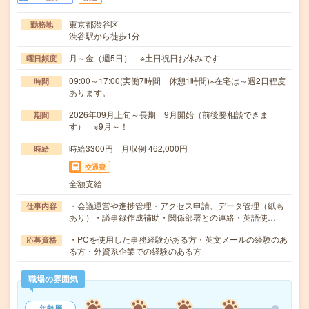
東京都渋谷区
勤務地
渋谷駅から徒歩1分
月～金（週5日） ※土日祝日お休みです
曜日頻度
09:00～17:00(実働7時間 休憩1時間)※在宅は～週2日程度
時間
あります。
2026年09月上旬～長期 9月開始（前後要相談できま
期間
す） ※9月～！
時給3300円 月収例 462,000円
時給
交通費
全額支給
・会議運営や進捗管理・アクセス申請、データ管理（紙も
仕事内容
あり）・議事録作成補助・関係部署との連絡・英語使…
・PCを使用した事務経験がある方・英文メールの経験のあ
応募資格
る方・外資系企業での経験のある方
職場の雰囲気
年齢層