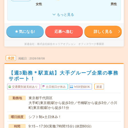
女性
男性
もっと見る
気になる!
応募へ進む
詳しく見る
派遣会社
株式会社綜合キャリアオプション オフィスワーク事業部
未読
掲載日
2026/08/08
【週3勤務＊駅直結】大手グループ企業の事務
サポート！
交通費別途支給あり
土日祝日が休み
WEB登録OK
派遣
東京都千代田区
勤務地
大手町(東京都)駅から徒歩3分／竹橋駅から徒歩3分／小川
町(東京都)駅から徒歩11分
シフト制※土日休み！
曜日頻度
9:15～17:30(実働:7時間15分) (休憩60分)
時間