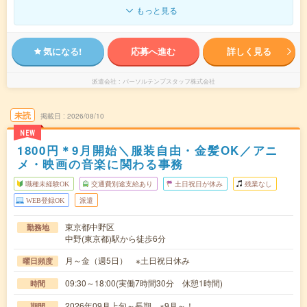
もっと見る
気になる!
応募へ進む
詳しく見る
派遣会社
パーソルテンプスタッフ株式会社
未読
掲載日
2026/08/10
NEW
1800円＊9月開始＼服装自由・金髪OK／アニ
メ・映画の音楽に関わる事務
職種未経験OK
交通費別途支給あり
土日祝日が休み
残業なし
WEB登録OK
派遣
東京都中野区
勤務地
中野(東京都)駅から徒歩6分
月～金（週5日） ※土日祝日休み
曜日頻度
09:30～18:00(実働7時間30分 休憩1時間)
時間
2026年09月上旬～長期 ※9月～！
期間