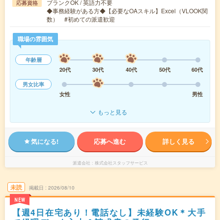
ブランクOK / 英語力不要
応募資格
◆事務経験がある方◆【必要なOAスキル】Excel（VLOOK関
数） #初めての派遣歓迎
職場の雰囲気
年齢層
20代
30代
40代
50代
60代
男女比率
女性
男性
もっと見る
気になる!
応募へ進む
詳しく見る
派遣会社
株式会社スタッフサービス
未読
掲載日
2026/08/10
NEW
【週4日在宅あり！電話なし】未経験OK＊大手