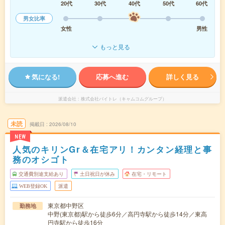
20代
30代
40代
50代
60代
男女比率
女性
男性
もっと見る
気になる!
応募へ進む
詳しく見る
派遣会社
株式会社バイトレ（キャムコムグループ）
未読
掲載日
2026/08/10
NEW
人気のキリンGr＆在宅アリ！カンタン経理と事
務のオシゴト
交通費別途支給あり
土日祝日が休み
在宅・リモート
WEB登録OK
派遣
東京都中野区
勤務地
中野(東京都)駅から徒歩6分／高円寺駅から徒歩14分／東高
円寺駅から徒歩16分