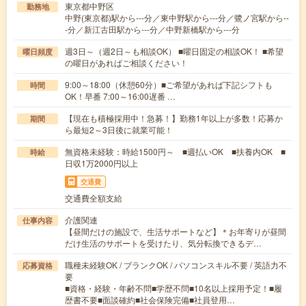
東京都中野区
勤務地
中野(東京都)駅から---分／東中野駅から---分／鷺ノ宮駅から--
-分／新江古田駅から---分／中野新橋駅から---分
週3日～（週2日～も相談OK） ■曜日固定の相談OK！ ■希望
曜日頻度
の曜日があればご相談ください！
9:00～18:00（休憩60分）■ご希望があれば下記シフトも
時間
OK！早番 7:00～16:00遅番 …
【現在も積極採用中！急募！】勤務1年以上が多数！応募か
期間
ら最短2～3日後に就業可能！
無資格未経験：時給1500円～ ■週払いOK ■扶養内OK ■
時給
日収1万2000円以上
交通費
交通費全額支給
介護関連
仕事内容
【昼間だけの施設で、生活サポートなど】＊お年寄りが昼間
だけ生活のサポートを受けたり、気分転換できるデ…
職種未経験OK / ブランクOK / パソコンスキル不要 / 英語力不
応募資格
要
■資格・経験・年齢不問■学歴不問■10名以上採用予定！■履
歴書不要■面談確約■社会保険完備■社員登用…