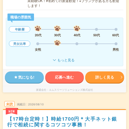
未経験OK！#初めての派遣歓迎！※ブランクがある方も歓迎
します！
職場の雰囲気
年齢層
20代
30代
40代
50代
60代
男女比率
女性
男性
もっと見る
気になる!
応募へ進む
詳しく見る
派遣会社
エムスリーソリューションズ株式会社
未読
掲載日
2026/08/10
NEW
【17時台定時！】時給1700円＊大手ネット銀
行で相続に関するコツコツ事務！