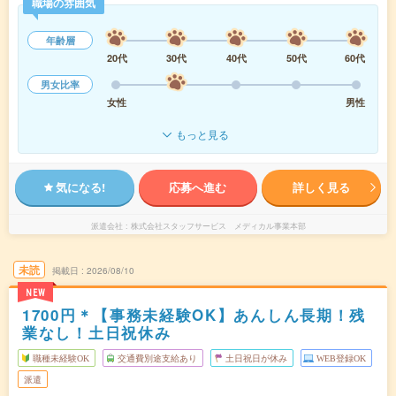
職場の雰囲気
年齢層
20代
30代
40代
50代
60代
男女比率
女性
男性
もっと見る
気になる!
応募へ進む
詳しく見る
派遣会社
株式会社スタッフサービス メディカル事業本部
未読
掲載日
2026/08/10
NEW
1700円＊【事務未経験OK】あんしん長期！残
業なし！土日祝休み
職種未経験OK
交通費別途支給あり
土日祝日が休み
WEB登録OK
派遣