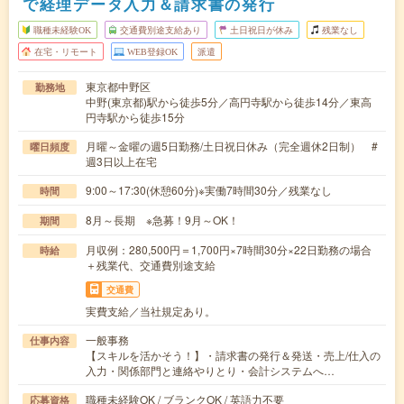
で経理データ入力＆請求書の発行
職種未経験OK
交通費別途支給あり
土日祝日が休み
残業なし
在宅・リモート
WEB登録OK
派遣
東京都中野区
勤務地
中野(東京都)駅から徒歩5分／高円寺駅から徒歩14分／東高
円寺駅から徒歩15分
月曜～金曜の週5日勤務/土日祝日休み（完全週休2日制） #
曜日頻度
週3日以上在宅
9:00～17:30(休憩60分)※実働7時間30分／残業なし
時間
8月～長期 ※急募！9月～OK！
期間
月収例：280,500円＝1,700円×7時間30分×22日勤務の場合
時給
＋残業代、交通費別途支給
交通費
実費支給／当社規定あり。
一般事務
仕事内容
【スキルを活かそう！】・請求書の発行＆発送・売上/仕入の
入力・関係部門と連絡やりとり・会計システムへ…
職種未経験OK / ブランクOK / 英語力不要
応募資格