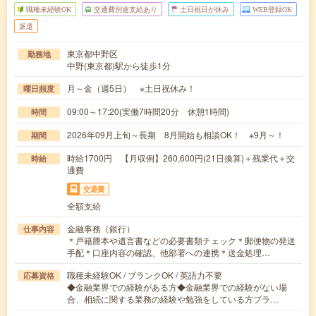
職種未経験OK
交通費別途支給あり
土日祝日が休み
WEB登録OK
派遣
東京都中野区
勤務地
中野(東京都)駅から徒歩1分
月～金（週5日） ※土日祝休み！
曜日頻度
09:00～17:20(実働7時間20分 休憩1時間)
時間
2026年09月上旬～長期 8月開始も相談OK！ ※9月～！
期間
時給1700円 【月収例】260,600円(21日換算)＋残業代＋交
時給
通費
交通費
全額支給
金融事務（銀行）
仕事内容
＊戸籍謄本や遺言書などの必要書類チェック＊郵便物の発送
手配＊口座内容の確認、他部署への連携＊送金処理…
職種未経験OK / ブランクOK / 英語力不要
応募資格
◆金融業界での経験がある方◆金融業界での経験がない場
合、相続に関する業務の経験や勉強をしている方ブラ…