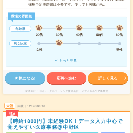
採用予定履歴書は不要です。少しでも興味があ…
職場の雰囲気
年齢層
20代
30代
40代
50代
60代
男女比率
女性
男性
もっと見る
気になる!
応募へ進む
詳しく見る
派遣会社
日研トータルソーシング株式会社 メディカルケア事業部
未読
掲載日
2026/08/10
NEW
【時給1800円】未経験OK！データ入力中心で
覚えやすい医療事務@中野区