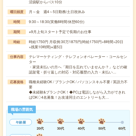
沼袋駅からバス10分
月～金 週4～5日勤務/土日祝休み
曜日頻度
9:30～18:30(実働8時間/休憩60分)
時間
※9月上旬スタート予定で長期のお仕事
期間
時給1750円 月収例:30万1875円(時給1750円×8時間×20日
時給
+残業10時間)※週5日
テレマーケティング・テレフォンオペレーター・コールセン
仕事内容
ター
・家賃未払いの方へ「期日を忘れていませんか？」などの確
認架電・折り返しの対応・対応履歴の入力・未払い…
職種未経験OK / ブランクOK / パソコンスキル不要 / 英語力不
応募資格
要
◆未経験&ブランクOK！◆PCは電話しながら入力ができれ
ばOK◇4名募集！お友達同士のエントリーも大…
職場の雰囲気
年齢層
20代
30代
40代
50代
60代