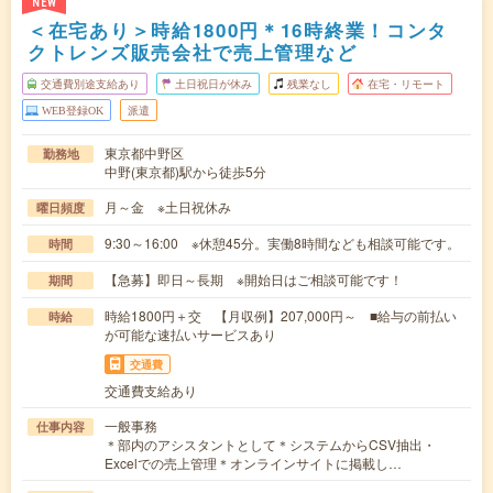
NEW
＜在宅あり＞時給1800円＊16時終業！コンタ
クトレンズ販売会社で売上管理など
交通費別途支給あり
土日祝日が休み
残業なし
在宅・リモート
WEB登録OK
派遣
東京都中野区
勤務地
中野(東京都)駅から徒歩5分
月～金 ※土日祝休み
曜日頻度
9:30～16:00 ※休憩45分。実働8時間なども相談可能です。
時間
【急募】即日～長期 ※開始日はご相談可能です！
期間
時給1800円＋交 【月収例】207,000円～ ■給与の前払い
時給
が可能な速払いサービスあり
交通費
交通費支給あり
一般事務
仕事内容
＊部内のアシスタントとして＊システムからCSV抽出・
Excelでの売上管理＊オンラインサイトに掲載し…