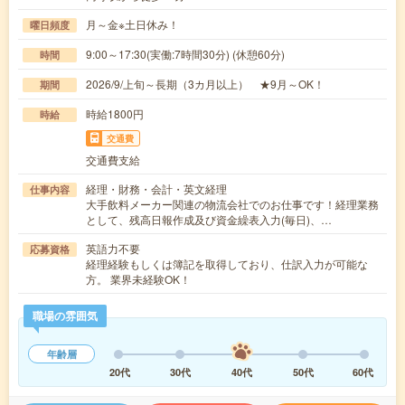
月～金※土日休み！
曜日頻度
9:00～17:30(実働:7時間30分) (休憩60分)
時間
2026/9/上旬～長期（3カ月以上） ★9月～OK！
期間
時給1800円
時給
交通費
交通費支給
経理・財務・会計・英文経理
仕事内容
大手飲料メーカー関連の物流会社でのお仕事です！経理業務
として、残高日報作成及び資金繰表入力(毎日)、…
英語力不要
応募資格
経理経験もしくは簿記を取得しており、仕訳入力が可能な
方。 業界未経験OK！
職場の雰囲気
年齢層
20代
30代
40代
50代
60代