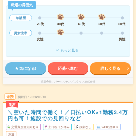
職場の雰囲気
年齢層
20代
30代
40代
50代
60代
男女比率
女性
男性
もっと見る
気になる!
応募へ進む
詳しく見る
派遣会社
パーソルテンプスタッフ株式会社
未読
掲載日
2026/08/10
NEW
＼空いた時間で働く！／日払いOK×1勤務3.4万
円も可！施設での見回りなど
交通費別途支給あり
土日祝日が休み
残業なし
WEB登録OK
派遣