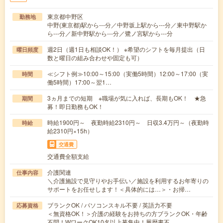
東京都中野区
勤務地
中野(東京都)駅から---分／中野坂上駅から---分／東中野駅か
ら---分／新中野駅から---分／鷺ノ宮駅から---分
週2日（週1日も相談OK！） ※希望のシフトを毎月提出（日
曜日頻度
数と曜日の組み合わせや固定も可）
≪シフト例≫10:00～15:00（実働5時間）12:00～17:00（実
時間
働5時間）17:00～翌1…
3ヵ月までの短期 ※職場が気に入れば、長期もOK！ ★急
期間
募！即日勤務もOK！
時給1900円～ 夜勤時給2310円～ 日収3.4万円～（夜勤時
時給
給2310円×15h）
交通費
交通費全額支給
介護関連
仕事内容
＼介護施設で見守りやお手伝い／施設を利用するお年寄りの
サポートをお任せします！＜具体的には…＞・お掃…
ブランクOK / パソコンスキル不要 / 英語力不要
応募資格
＜無資格OK！＞介護の経験をお持ちの方ブランクOK・年齢
不問！WワークOK10名以上募集中！履歴書不…