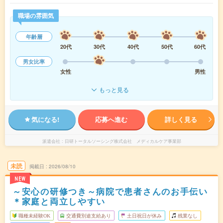
職場の雰囲気
年齢層
20代
30代
40代
50代
60代
男女比率
女性
男性
もっと見る
気になる!
応募へ進む
詳しく見る
派遣会社
日研トータルソーシング株式会社 メディカルケア事業部
未読
掲載日
2026/08/10
NEW
～安心の研修つき～病院で患者さんのお手伝い
＊家庭と両立しやすい
職種未経験OK
交通費別途支給あり
土日祝日が休み
残業なし