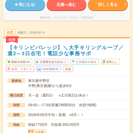
気になる!
応募へ進む
詳しく見る
派遣会社
パーソルテンプスタッフ株式会社
未読
掲載日
2026/08/10
NEW
【キリンビバレッジ】＼大手キリングループ／
週2～3日在宅！電話少な事務サポ
職種未経験OK
交通費別途支給あり
土日祝日が休み
残業なし
在宅・リモート
WEB登録OK
派遣
東京都中野区
勤務地
中野(東京都)駅から徒歩6分
月～金（週5日） ※土日祝日お休み！
曜日頻度
09:00～17:30(実働7時間30分 休憩1時間)
時間
2026年09月中旬～長期 ※9月～！
期間
時給1700円 月収例 255,000円
時給
交通費