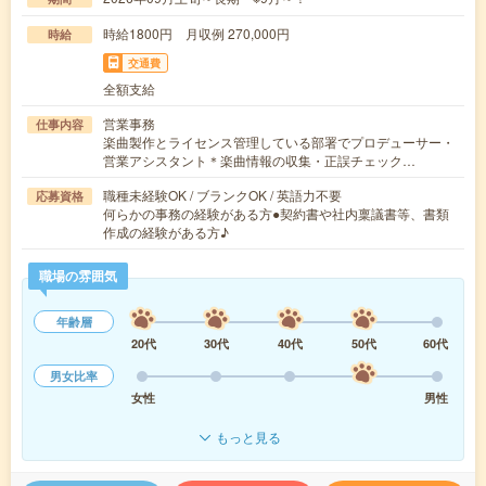
時給1800円 月収例 270,000円
時給
交通費
全額支給
営業事務
仕事内容
楽曲製作とライセンス管理している部署でプロデューサー・
営業アシスタント＊楽曲情報の収集・正誤チェック…
職種未経験OK / ブランクOK / 英語力不要
応募資格
何らかの事務の経験がある方●契約書や社内稟議書等、書類
作成の経験がある方♪
職場の雰囲気
年齢層
20代
30代
40代
50代
60代
男女比率
女性
男性
もっと見る