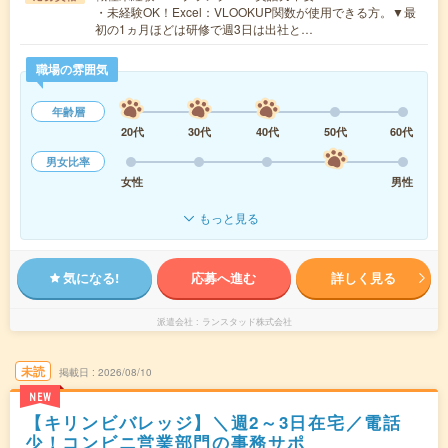
・未経験OK！Excel：VLOOKUP関数が使用できる方。▼最
初の1ヵ月ほどは研修で週3日は出社と…
職場の雰囲気
年齢層
20代
30代
40代
50代
60代
男女比率
女性
男性
もっと見る
気になる!
応募へ進む
詳しく見る
派遣会社
ランスタッド株式会社
未読
掲載日
2026/08/10
NEW
【キリンビバレッジ】＼週2～3日在宅／電話
少！コンビニ営業部門の事務サポ