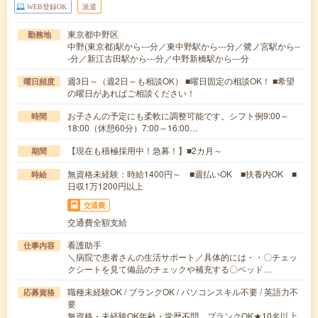
WEB登録OK
派遣
東京都中野区
勤務地
中野(東京都)駅から---分／東中野駅から---分／鷺ノ宮駅から--
-分／新江古田駅から---分／中野新橋駅から---分
週3日～（週2日～も相談OK） ■曜日固定の相談OK！ ■希望
曜日頻度
の曜日があればご相談ください！
お子さんの予定にも柔軟に調整可能です。シフト例9:00～
時間
18:00（休憩60分）7:00～16:00…
【現在も積極採用中！急募！】■2カ月～
期間
無資格未経験：時給1400円～ ■週払いOK ■扶養内OK ■
時給
日収1万1200円以上
交通費
交通費全額支給
看護助手
仕事内容
＼病院で患者さんの生活サポート／具体的には・・〇チェッ
クシートを見て備品のチェックや補充する〇ベッド…
職種未経験OK / ブランクOK / パソコンスキル不要 / 英語力不
応募資格
要
無資格・未経験OK年齢・学歴不問 ブランクOK★10名以上