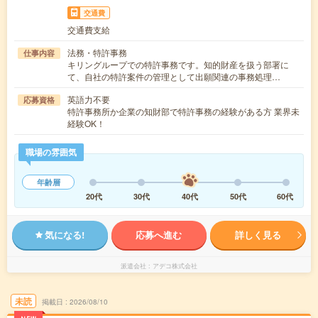
交通費
交通費支給
法務・特許事務
仕事内容
キリングループでの特許事務です。知的財産を扱う部署に
て、自社の特許案件の管理として出願関連の事務処理…
英語力不要
応募資格
特許事務所か企業の知財部で特許事務の経験がある方 業界未
経験OK！
職場の雰囲気
年齢層
20代
30代
40代
50代
60代
気になる!
応募へ進む
詳しく見る
派遣会社
アデコ株式会社
未読
掲載日
2026/08/10