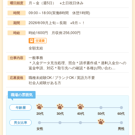
月～金（週5日） ※土日祝日休み
曜日頻度
09:00～18:00(実働8時間 休憩1時間)
時間
2026年09月上旬～長期 ※9月～！
期間
時給1600円 月収例 256,000円
時給
交通費
全額支給
一般事務
仕事内容
＊入金データ充当処理、照合＊請求書作成＊過剰入金分への
返金申請、対応＊取引先への確認＊各種お問い合わ…
職種未経験OK / ブランクOK / 英語力不要
応募資格
社会人経験がある方
職場の雰囲気
年齢層
20代
30代
40代
50代
60代
男女比率
女性
男性