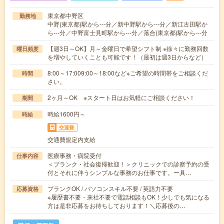
東京都中野区
勤務地
中野(東京都)駅から---分／新中野駅から---分／新江古田駅か
ら---分／中野富士見町駅から---分／落合(東京都)駅から---分
【週3日～OK】月～金曜日で希望シフト制 ※徐々に勤務回数
曜日頻度
を増やしていくことも可能です！（最初は週3日からなど）
8:00～17:009:00～18:00など※ご希望の時間帯をご相談くだ
時間
さい。
2ヶ月～OK ※スタート日はお気軽にご相談ください！
期間
時給1600円～
時給
交通費
交通費規定内支給
医療事務・病院受付
仕事内容
＜ブランク・社会復帰歓迎！＞クリニックでの診察予約の受
付とそれに伴うシンプルな事務のお仕事です。ー具…
ブランクOK / パソコンスキル不要 / 英語力不要
応募資格
※履歴書不要・来社不要で電話相談もOK！少しでも気になる
方は是非応募をお待ちしております！＼応募後の…