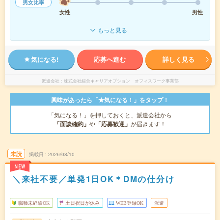
男女比率
女性
男性
もっと見る
気になる!
応募へ進む
詳しく見る
派遣会社
株式会社綜合キャリアオプション オフィスワーク事業部
興味があったら「★気になる！」をタップ！
「気になる！」を押しておくと、派遣会社から
「面談確約」
や
「応募歓迎」
が届きます！
未読
掲載日
2026/08/10
NEW
＼来社不要／単発1日OK＊DMの仕分け
職種未経験OK
土日祝日が休み
WEB登録OK
派遣