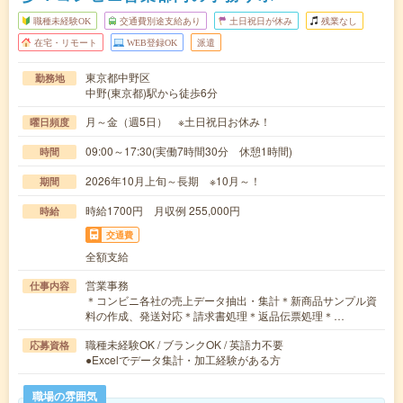
職種未経験OK
交通費別途支給あり
土日祝日が休み
残業なし
在宅・リモート
WEB登録OK
派遣
東京都中野区
勤務地
中野(東京都)駅から徒歩6分
月～金（週5日） ※土日祝日お休み！
曜日頻度
09:00～17:30(実働7時間30分 休憩1時間)
時間
2026年10月上旬～長期 ※10月～！
期間
時給1700円 月収例 255,000円
時給
交通費
全額支給
営業事務
仕事内容
＊コンビニ各社の売上データ抽出・集計＊新商品サンプル資
料の作成、発送対応＊請求書処理＊返品伝票処理＊…
職種未経験OK / ブランクOK / 英語力不要
応募資格
●Excelでデータ集計・加工経験がある方
職場の雰囲気