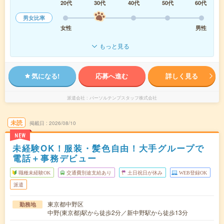
20代
30代
40代
50代
60代
男女比率
女性
男性
もっと見る
気になる!
応募へ進む
詳しく見る
派遣会社
パーソルテンプスタッフ株式会社
未読
掲載日
2026/08/10
NEW
未経験OK！服装・髪色自由！大手グループで
電話＋事務デビュー
職種未経験OK
交通費別途支給あり
土日祝日が休み
WEB登録OK
派遣
東京都中野区
勤務地
中野(東京都)駅から徒歩2分／新中野駅から徒歩13分