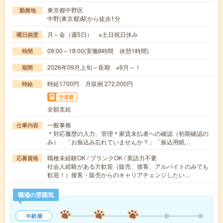
東京都中野区
勤務地
中野(東京都)駅から徒歩1分
月～金（週5日） ※土日祝日休み
曜日頻度
09:00～18:00(実働8時間 休憩1時間)
時間
2026年09月上旬～長期 ※9月～！
期間
時給1700円 月収例 272,000円
時給
交通費
全額支給
一般事務
仕事内容
＊対応履歴の入力、管理＊家賃未払者への確認（初期確認の
み） 「お振込み忘れていませんか？」「振込用紙…
職種未経験OK / ブランクOK / 英語力不要
応募資格
社会人経験がある方歓迎（販売、接客、アルバイトのみでも
歓迎！）接客・販売からのキャリアチェンジしたい…
職場の雰囲気
年齢層