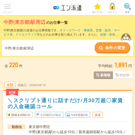
メニュー
気になる!
ログイン
検索
中野(東京都)駅周辺
のお仕事一覧
中野(東京都)駅の派遣のお仕事情報です。
オフィスワーク・事務系
、
営業・販売・サー
ビス系
、
クリエイティブ系
などのお仕事を取り揃えています。さらに、
短期
・
単発
な
どの期間や、
職種未経験OK
などのこだわり条件で絞り込んでいただけます。
条件の変更
また、
新宿駅
・
西新宿駅
・
都庁前駅
・
新宿三丁目駅
・
西武新宿駅
など近隣駅のお仕事
中野(東京都)駅周辺
もご確認いただけます。
220
1,891
全
件
平均時給:
円
時給順
新着順
未読
掲載日
2026/08/10
NEW
＼スクリプト通りに話すだけ/月30万超〇家賃
の入金確認コール
職種未経験OK
土日祝日が休み
WEB登録OK
派遣
東京都中野区
勤務地
中野(東京都)駅から徒歩10分／新井薬師前駅から徒歩15分／