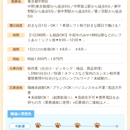
東京都中野区
勤務地
中野(東京都)駅から徒歩5分／中野坂上駅から徒歩5分／東中
野駅から徒歩5分／新中野駅から徒歩5分／鷺ノ宮駅から徒歩
5分
好きな日1日～OK！＊希望シフト制で好きな曜日で働ける！
曜日頻度
【1日3時間～も相談OK!】午前中のみや18時以降などのシフ
時間
トあり！シフト例▼9:00～12:00▼…
1日だけの単発OK！＃8月～ ＃9月～
期間
時給1,500円～1,875円
時給
軽作業（仕分け・ピッキング・検品、商品管理）
仕事内容
＼DMの仕分け／快適！オフィスなど室内のカンタン軽作業
書類整理や仕分けなどのシンプルワーク！未経験の…
職種未経験OK / ブランクOK / パソコンスキル不要 / 英語力不
応募資格
要
▼未経験OK！（副業歓迎☆）▼高校生不可▼携帯電話をお
持ちの方（業務連絡に使用）※応募後のご連絡はメ…
職場の雰囲気
年齢層