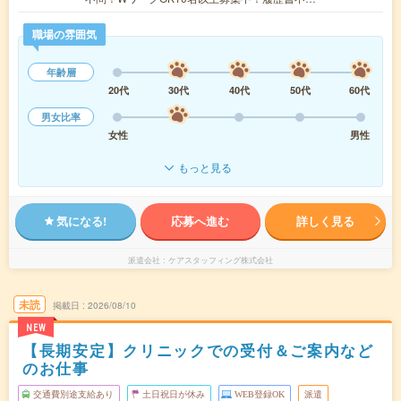
職場の雰囲気
年齢層
20代
30代
40代
50代
60代
男女比率
女性
男性
もっと見る
気になる!
応募へ進む
詳しく見る
派遣会社
ケアスタッフィング株式会社
未読
掲載日
2026/08/10
NEW
【長期安定】クリニックでの受付＆ご案内など
のお仕事
交通費別途支給あり
土日祝日が休み
WEB登録OK
派遣