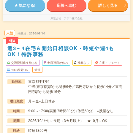
気になる!
応募へ進む
詳しく見る
派遣会社
アデコ株式会社
未読
掲載日
2026/08/10
NEW
週3～4在宅＆開始日相談OK・時短や週4も
OK！特許事務
交通費別途支給あり
土日祝日が休み
残業なし
在宅・リモート
WEB登録OK
派遣
東京都中野区
勤務地
中野(東京都)駅から徒歩6分／高円寺駅から徒歩14分／東高
円寺駅から徒歩16分
月～金※土日休み！
曜日頻度
9:00～17:30(実働:7時間30分) (休憩60分) ※残業なし
時間
2026/10/上旬～長期（3カ月以上） ★10月～OK！
期間
時給1850円
時給