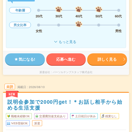
年齢層
20代
30代
40代
50代
60代
男女比率
女性
男性
もっと見る
気になる!
応募へ進む
詳しく見る
派遣会社
パーソルテンプスタッフ株式会社
未読
掲載日
2026/08/10
NEW
説明会参加で2000円get！＊お話し相手から始
める生活支援
職種未経験OK
交通費別途支給あり
土日祝日が休み
残業なし
WEB登録OK
派遣