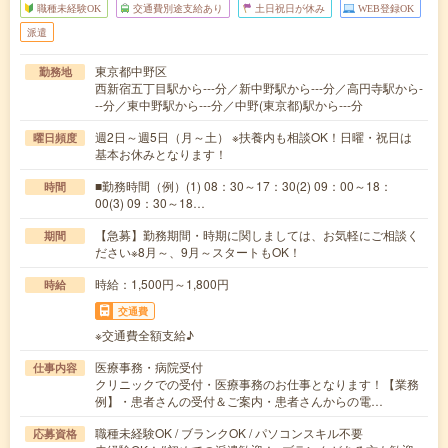
職種未経験OK
交通費別途支給あり
土日祝日が休み
WEB登録OK
派遣
東京都中野区
勤務地
西新宿五丁目駅から---分／新中野駅から---分／高円寺駅から-
--分／東中野駅から---分／中野(東京都)駅から---分
週2日～週5日（月～土） ※扶養内も相談OK！日曜・祝日は
曜日頻度
基本お休みとなります！
■勤務時間（例）(1) 08：30～17：30(2) 09：00～18：
時間
00(3) 09：30～18…
【急募】勤務期間・時期に関しましては、お気軽にご相談く
期間
ださい※8月～、9月～スタートもOK！
時給：1,500円～1,800円
時給
交通費
※交通費全額支給♪
医療事務・病院受付
仕事内容
クリニックでの受付・医療事務のお仕事となります！【業務
例】・患者さんの受付＆ご案内・患者さんからの電…
職種未経験OK / ブランクOK / パソコンスキル不要
応募資格