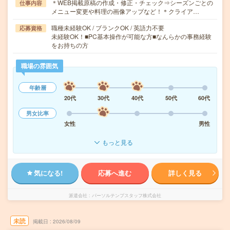
＊WEB掲載原稿の作成・修正・チェック⇒シーズンごとの
仕事内容
メニュー変更や料理の画像アップなど！＊クライア…
職種未経験OK / ブランクOK / 英語力不要
応募資格
未経験OK！■PC基本操作が可能な方■なんらかの事務経験
をお持ちの方
職場の雰囲気
年齢層
20代
30代
40代
50代
60代
男女比率
女性
男性
もっと見る
気になる!
応募へ進む
詳しく見る
派遣会社
パーソルテンプスタッフ株式会社
未読
掲載日
2026/08/09