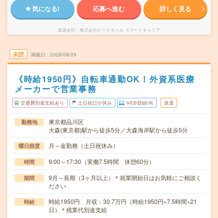
気になる!
応募へ進む
詳しく見る
派遣会社
株式会社ビースタイル スマートキャリア
未読
掲載日
2026/08/09
《時給1950円》自転車通勤OK！外資系医療
メーカーで営業事務
交通費別途支給あり
土日祝日が休み
WEB登録OK
派遣
東京都品川区
勤務地
大森(東京都)駅から徒歩5分／大森海岸駅から徒歩5分
月～金勤務（土日祝休み）
曜日頻度
9:00～17:30（実働7.5時間 休憩60分）
時間
9月～長期（3ヶ月以上）＊就業開始日はお気軽にご相談く
期間
ださい
時給1950円 月収：30.7万円（時給1950円×7.5時間×21
時給
日）＊残業代別途支給