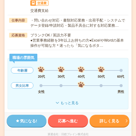
交通費
交通費支給
・問い合わせ対応・書類対応業務・出荷手配・システムで
仕事内容
データ登録/申請対応・製品不具合に対する対応業務…
ブランクOK / 英語力不要
応募資格
●営業事務経験を3年以上お持ちの方●ExcelやWordの基本
操作が可能な方＊迷ったら「気になるボタ…
職場の雰囲気
年齢層
20代
30代
40代
50代
60代
男女比率
女性
男性
もっと見る
気になる!
応募へ進む
詳しく見る
派遣会社
日総ブレイン株式会社