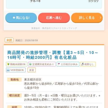
テキパキ
コツコツ
気になる!
応募へ進む
詳しく見る
派遣会社
株式会社リクルートスタッフィング
未読
掲載日
2026/08/09
商品開発の進捗管理・調整【週3～5日・10～
16時可・時給2000円】有名化粧品
職種未経験OK
交通費別途支給あり
土日祝日が休み
残業なし
WEB登録OK
派遣
東京都渋谷区
勤務地
恵比寿駅から徒歩8分／広尾駅から徒歩13分／代官山駅か
ら徒歩15分
週3～5日（月～金）※日数・曜日はお選びいただけます。※
曜日頻度
お休み相談も柔軟にご対応いただけます。
10:00～19:00の中で、実働5時間以上でお選びいただけま
時間