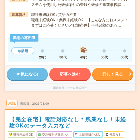
ステムを使用した研修案件の登録や研修の事前事後課…
職種未経験OK / 英語力不要
応募資格
職種未経験OK！業界未経験OK！【こんな方におススメ！
まずはご応募ください／歓迎条件】事務経験のある…
職場の雰囲気
年齢層
20代
30代
40代
50代
60代
気になる!
応募へ進む
詳しく見る
派遣会社
アデコ株式会社
未読
掲載日
2026/08/09
【完全在宅】電話対応なし＊残業なし！未経
験OKのデータ入力など
職種未経験OK
交通費別途支給あり
土日祝日が休み
残業なし