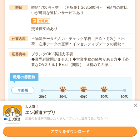
時給1700円＋交 【月収例】263,500円～ ■給与の前払
時給
いが可能な速払いサービスあり
交通費
交通費支給あり
＊物流データの入力・チェック業務（日次・月次）＊出
仕事内容
荷・在庫データの更新＊インセンティブデータの反映＊…
ブランクOK / 英語力不要
応募資格
◆業界経験問いません！◆営業事務の経験がある方◆【必
要なOAスキル】Excel（関数） #初めての派…
職場の雰囲気
年齢層
20代
30代
40代
50代
60代
男女比率
大人気！
エン派遣アプリ
女性
男性
派遣のお仕事情報がたくさん！プッシュ通知で受け取ろう！
もっと見る
アプリをダウンロード