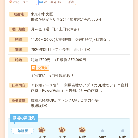
在宅・リモート
WEB登録OK
派遣
東京都中央区
勤務地
東銀座駅から徒歩2分／銀座駅から徒歩6分
月～金（週5日／土日祝休み）
曜日頻度
11:00～20:00(実働8時間 休憩1時間)※残業なし
時間
2026年09月上旬～長期 ※9月～OK！
期間
時給1700円 ※月収例 272,000円
時給
交通費
全額支給 ※当社規定あり
＊各種データ集計（利用者数やアプリのDL数など）＊資料
仕事内容
作成（PowerPoint）＊告知バナーの作成…
職種未経験OK / ブランクOK / 英語力不要
応募資格
未経験OK！
職場の雰囲気
年齢層
20代
30代
40代
50代
60代