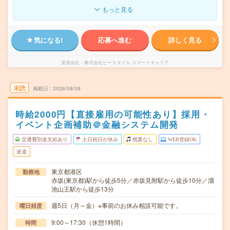
もっと見る
気になる!
応募へ進む
詳しく見る
派遣会社
株式会社ビースタイル スマートキャリア
未読
掲載日
2026/08/09
時給2000円【直接雇用の可能性あり】採用・
イベント企画補助＠金融システム開発
交通費別途支給あり
土日祝日が休み
残業なし
WEB登録OK
派遣
東京都港区
勤務地
赤坂(東京都)駅から徒歩5分／赤坂見附駅から徒歩10分／溜
池山王駅から徒歩13分
週5日（月～金）※事前のお休み相談可能です。
曜日頻度
9:00～17:30（休憩1時間）
時間