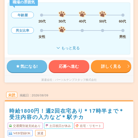
職場の雰囲気
年齢層
20代
30代
40代
50代
60代
男女比率
女性
男性
もっと見る
気になる!
応募へ進む
詳しく見る
派遣会社
パーソルテンプスタッフ株式会社
未読
掲載日
2026/08/09
時給1800円！週2回在宅あり＊17時半まで＊
受注内容の入力など＊駅チカ
交通費別途支給あり
土日祝日が休み
在宅・リモート
WEB登録OK
派遣