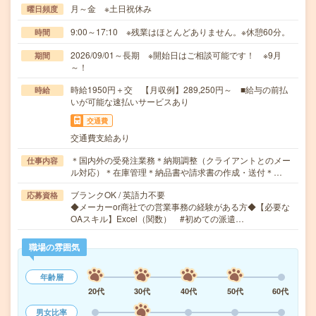
月～金 ※土日祝休み
曜日頻度
9:00～17:10 ※残業はほとんどありません。※休憩60分。
時間
2026/09/01～長期 ※開始日はご相談可能です！ ※9月
期間
～！
時給1950円＋交 【月収例】289,250円～ ■給与の前払
時給
いが可能な速払いサービスあり
交通費
交通費支給あり
＊国内外の受発注業務＊納期調整（クライアントとのメー
仕事内容
ル対応）＊在庫管理＊納品書や請求書の作成・送付＊…
ブランクOK / 英語力不要
応募資格
◆メーカーor商社での営業事務の経験がある方◆【必要な
OAスキル】Excel（関数） #初めての派遣…
職場の雰囲気
年齢層
20代
30代
40代
50代
60代
男女比率