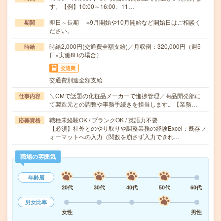
す。【例】10:00～16:00、11…
即日～長期 ※9月開始や10月開始など開始日はご相談く
期間
ださい。
時給2,000円(交通費全額支給)／月収例：320,000円（週5
時給
日×実働8Hの場合）
交通費
交通費別途全額支給
＼CMで話題の化粧品メーカーで進捗管理／商品開発部に
仕事内容
て製造元との調整や事務手続きを担当します。【業務…
職種未経験OK / ブランクOK / 英語力不要
応募資格
【必須】社外とのやり取りや調整業務の経験Excel：既存フ
ォーマットへの入力（関数を崩さず入力できれ…
職場の雰囲気
年齢層
20代
30代
40代
50代
60代
男女比率
女性
男性