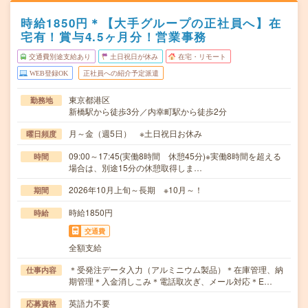
時給1850円＊【大手グループの正社員へ】在
宅有！賞与4.5ヶ月分！営業事務
交通費別途支給あり
土日祝日が休み
在宅・リモート
WEB登録OK
正社員への紹介予定派遣
東京都港区
勤務地
新橋駅から徒歩3分／内幸町駅から徒歩2分
月～金（週5日） ※土日祝日お休み
曜日頻度
09:00～17:45(実働8時間 休憩45分)※実働8時間を超える
時間
場合は、別途15分の休憩取得しま…
2026年10月上旬～長期 ※10月～！
期間
時給1850円
時給
交通費
全額支給
＊受発注データ入力（アルミニウム製品）＊在庫管理、納
仕事内容
期管理＊入金消しこみ＊電話取次ぎ、メール対応＊E…
英語力不要
応募資格