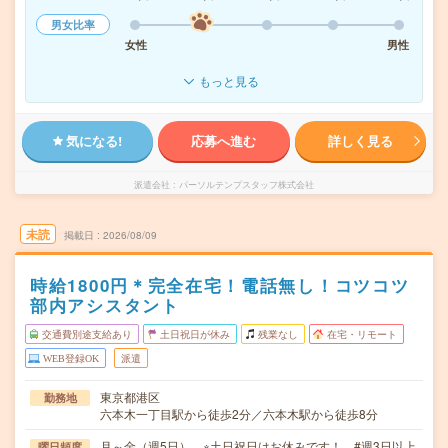
男女比率
女性
男性
もっと見る
気になる!
応募へ進む
詳しく見る
派遣会社
パーソルテンプスタッフ株式会社
未読
掲載日
2026/08/09
時給1800円＊完全在宅！電話無し！コツコツ
部内アシスタント
交通費別途支給あり
土日祝日が休み
残業なし
在宅・リモート
WEB登録OK
派遣
東京都港区
勤務地
六本木一丁目駅から徒歩2分／六本木駅から徒歩8分
月～金（週5日） ※土日祝日はお休みです！ #週3日以上
曜日頻度