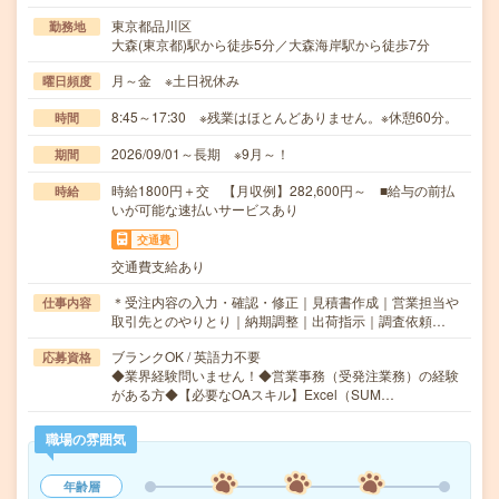
東京都品川区
勤務地
大森(東京都)駅から徒歩5分／大森海岸駅から徒歩7分
月～金 ※土日祝休み
曜日頻度
8:45～17:30 ※残業はほとんどありません。※休憩60分。
時間
2026/09/01～長期 ※9月～！
期間
時給1800円＋交 【月収例】282,600円～ ■給与の前払
時給
いが可能な速払いサービスあり
交通費
交通費支給あり
＊受注内容の入力・確認・修正｜見積書作成｜営業担当や
仕事内容
取引先とのやりとり｜納期調整｜出荷指示｜調査依頼…
ブランクOK / 英語力不要
応募資格
◆業界経験問いません！◆営業事務（受発注業務）の経験
がある方◆【必要なOAスキル】Excel（SUM…
職場の雰囲気
年齢層