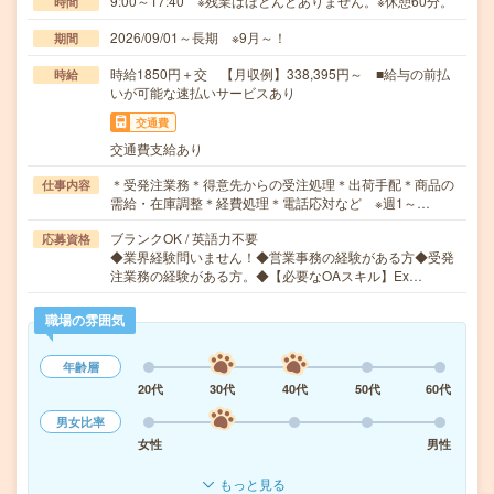
9:00～17:40 ※残業はほとんどありません。※休憩60分。
時間
2026/09/01～長期 ※9月～！
期間
時給1850円＋交 【月収例】338,395円～ ■給与の前払
時給
いが可能な速払いサービスあり
交通費
交通費支給あり
＊受発注業務＊得意先からの受注処理＊出荷手配＊商品の
仕事内容
需給・在庫調整＊経費処理＊電話応対など ※週1～…
ブランクOK / 英語力不要
応募資格
◆業界経験問いません！◆営業事務の経験がある方◆受発
注業務の経験がある方。◆【必要なOAスキル】Ex…
職場の雰囲気
年齢層
20代
30代
40代
50代
60代
男女比率
女性
男性
もっと見る