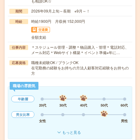
も相談OK☆
2026年09月上旬～長期 ※9月～！
期間
時給1900円 月収例 152,000円
時給
交通費
全額支給
＊スケジュール管理・調整＊物品購入・管理＊電話対応、
仕事内容
メール対応＊Webサイト構築＊イベント準備※年に…
職種未経験OK / ブランクOK
応募資格
在宅勤務の経験をお持ちの方法人顧客対応経験をお持ちの
方
職場の雰囲気
年齢層
20代
30代
40代
50代
60代
男女比率
女性
男性
もっと見る