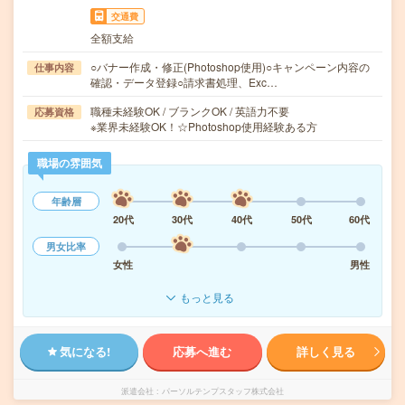
交通費
全額支給
○バナー作成・修正(Photoshop使用)○キャンペーン内容の
仕事内容
確認・データ登録○請求書処理、Exc…
職種未経験OK / ブランクOK / 英語力不要
応募資格
※業界未経験OK！☆Photoshop使用経験ある方
職場の雰囲気
年齢層
20代
30代
40代
50代
60代
男女比率
女性
男性
もっと見る
気になる!
応募へ進む
詳しく見る
派遣会社
パーソルテンプスタッフ株式会社