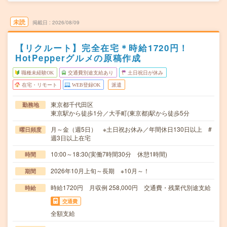
未読
掲載日
2026/08/09
【リクルート】完全在宅＊時給1720円！
HotPepperグルメの原稿作成
職種未経験OK
交通費別途支給あり
土日祝日が休み
在宅・リモート
WEB登録OK
派遣
東京都千代田区
勤務地
東京駅から徒歩1分／大手町(東京都)駅から徒歩5分
月～金（週5日） ※土日祝お休み／年間休日130日以上 #
曜日頻度
週3日以上在宅
10:00～18:30(実働7時間30分 休憩1時間)
時間
2026年10月上旬～長期 ※10月～！
期間
時給1720円 月収例 258,000円 交通費・残業代別途支給
時給
交通費
全額支給