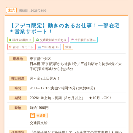
未読
掲載日
2026/08/09
【アデコ限定】動きのあるお仕事！一部在宅
＊営業サポート！
職種未経験OK
交通費別途支給あり
土日祝日が休み
在宅・リモート
WEB登録OK
派遣
東京都中央区
勤務地
日本橋(東京都)駅から徒歩1分／三越前駅から徒歩4分／大
手町(東京都)駅から徒歩6分
月～金※土日休み！
曜日頻度
9:00～17:15(実働:7時間15分) (休憩60分)
時間
2026/10/上旬～長期（3カ月以上） ★10月～OK！
期間
時給1900円
時給
交通費
交通費支給
【企業研修などを提供している企業での営業事務】社内シ
仕事内容