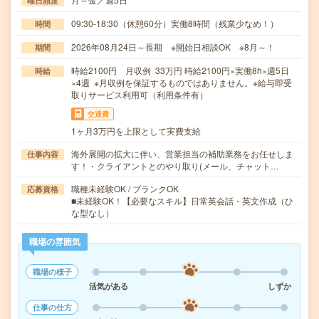
曜日頻度
09:30-18:30（休憩60分）実働8時間（残業少なめ！）
時間
2026年08月24日～長期 ※開始日相談OK ※8月～！
期間
時給2100円 月収例 33万円 時給2100円×実働8h×週5日
時給
×4週 ※月収例を保証するものではありません。※給与即受
取りサービス利用可（利用条件有）
交通費
1ヶ月3万円を上限として実費支給
海外展開の拡大に伴い、営業担当の補助業務をお任せしま
仕事内容
す！・クライアントとのやり取り(メール、チャット…
職種未経験OK / ブランクOK
応募資格
■未経験OK！【必要なスキル】日常英会話・英文作成（ひ
な型なし）
職場の雰囲気
職場の様子
活気がある
しずか
仕事の仕方