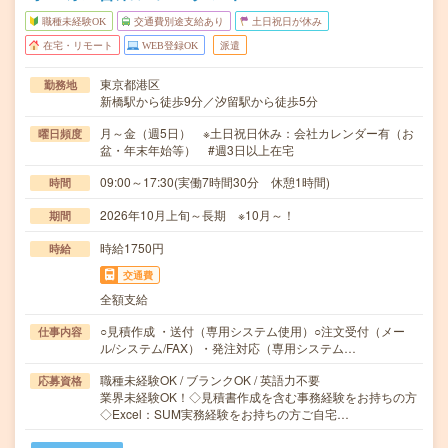
職種未経験OK
交通費別途支給あり
土日祝日が休み
在宅・リモート
WEB登録OK
派遣
東京都港区
勤務地
新橋駅から徒歩9分／汐留駅から徒歩5分
月～金（週5日） ※土日祝日休み：会社カレンダー有（お
曜日頻度
盆・年末年始等） #週3日以上在宅
09:00～17:30(実働7時間30分 休憩1時間)
時間
2026年10月上旬～長期 ※10月～！
期間
時給1750円
時給
交通費
全額支給
○見積作成 ・送付（専用システム使用）○注文受付（メー
仕事内容
ル/システム/FAX）・発注対応（専用システム…
職種未経験OK / ブランクOK / 英語力不要
応募資格
業界未経験OK！◇見積書作成を含む事務経験をお持ちの方
◇Excel：SUM実務経験をお持ちの方ご自宅…