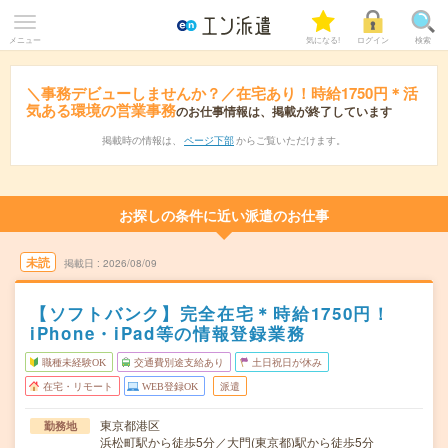
メニュー
気になる!
ログイン
検索
＼事務デビューしませんか？／在宅あり！時給1750円＊活
気ある環境の営業事務
のお仕事情報は、掲載が終了しています
掲載時の情報は、
ページ下部
からご覧いただけます。
お探しの条件に近い派遣のお仕事
未読
掲載日
2026/08/09
【ソフトバンク】完全在宅＊時給1750円！
iPhone・iPad等の情報登録業務
職種未経験OK
交通費別途支給あり
土日祝日が休み
在宅・リモート
WEB登録OK
派遣
東京都港区
勤務地
浜松町駅から徒歩5分／大門(東京都)駅から徒歩5分