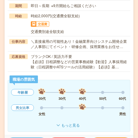
即日～長期 ※9月開始もご相談ください
期間
時給2,000円(交通費全額支給)
時給
交通費
交通費別途全額支給
＼直接雇用の可能性あり！金融業界向けシステム開発企業
仕事内容
／人事部にてイベント・研修企画、採用業務をお任せ…
ブランクOK / 英語力不要
応募資格
【必須】日程調整などの営業事務経験【歓迎】人事採用経
験（日程調整やATSツールの活用経験）【必須】基…
職場の雰囲気
年齢層
20代
30代
40代
50代
60代
男女比率
女性
男性
もっと見る