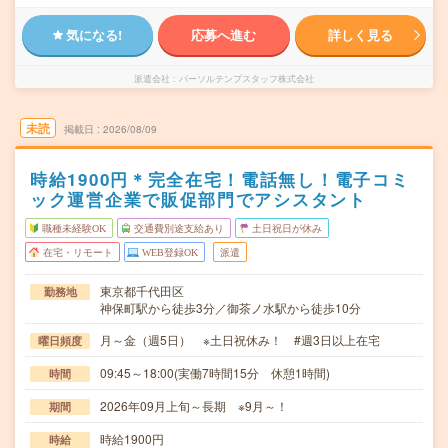
気になる!
応募へ進む
詳しく見る
派遣会社
パーソルテンプスタッフ株式会社
未読
掲載日
2026/08/09
時給1900円＊完全在宅！電話無し！電子コミ
ック運営企業で販促部門でアシスタント
職種未経験OK
交通費別途支給あり
土日祝日が休み
在宅・リモート
WEB登録OK
派遣
東京都千代田区
勤務地
神保町駅から徒歩3分／御茶ノ水駅から徒歩10分
月～金（週5日） ※土日祝休み！ #週3日以上在宅
曜日頻度
09:45～18:00(実働7時間15分 休憩1時間)
時間
2026年09月上旬～長期 ※9月～！
期間
時給1900円
時給