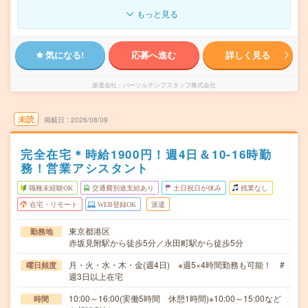
もっと見る
気になる!
応募へ進む
詳しく見る
派遣会社
パーソルテンプスタッフ株式会社
未読
掲載日
2026/08/09
完全在宅＊時給1900円！週4日＆10-16時勤
務！営業アシスタント
職種未経験OK
交通費別途支給あり
土日祝日が休み
残業なし
在宅・リモート
WEB登録OK
派遣
東京都港区
勤務地
赤坂見附駅から徒歩5分／永田町駅から徒歩5分
月・火・水・木・金(週4日) ※週5×4時間勤務も可能！ #
曜日頻度
週3日以上在宅
10:00～16:00(実働5時間 休憩1時間)※10:00～15:00など
時間