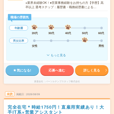
※業界未経験OK！●営業事務経験をお持ちの方【学歴】高
卒以上 選考ステップ：履歴書・職務経歴書による…
職場の雰囲気
年齢層
20代
30代
40代
50代
60代
男女比率
女性
男性
もっと見る
気になる!
応募へ進む
詳しく見る
派遣会社
パーソルテンプスタッフ株式会社
未読
掲載日
2026/08/09
完全在宅＊時給1750円！直雇用実績あり！大
手IT系×営業アシスタント