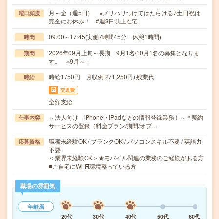
月～金（週5日） ※メリハリつけてはたらける♪土日祝は
曜日頻度
完全にお休み！ #週3日以上在宅
09:00～17:45(実働7時間45分 休憩1時間)
時間
2026年09月上旬～長期 9月1名/10月1名の募集となりま
期間
す。 ※9月～！
時給1750円 月収例 271,250円+残業代
時給
交通費
全額支給
～法人向け iPhone・iPadなどの情報登録業務！～＊契約
仕事内容
サービスの登録（料金プラン/期間/オプ…
職種未経験OK / ブランクOK / パソコンスキル不要 / 英語力
応募資格
不要
＜業界未経験OK＞★モバイル関連の業務のご経験がある方
■ご自宅にWi-Fi環境整っている方
職場の雰囲気
年齢層
20代
30代
40代
50代
60代