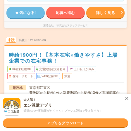
気になる!
応募へ進む
詳しく見る
派遣会社
株式会社スタッフサービス
未読
掲載日
2026/08/08
時給1900円！【基本在宅×働きやすさ】上場
企業での在宅事務！
職種未経験OK
交通費別途支給あり
土日祝日が休み
在宅・リモート
WEB登録OK
派遣
東京都江東区
勤務地
豊洲駅から徒歩1分／新豊洲駅から徒歩13分／市場前駅か
ら徒歩19分
大人気！
エン派遣アプリ
月～金※土日休み！
曜日頻度
派遣のお仕事情報がたくさん！プッシュ通知で受け取ろう！
9:00～17:30(実働:7時間30分) (休憩60分)
時間
アプリをダウンロード
2026/10/上旬～長期（3カ月以上） ★10月～OK！
期間