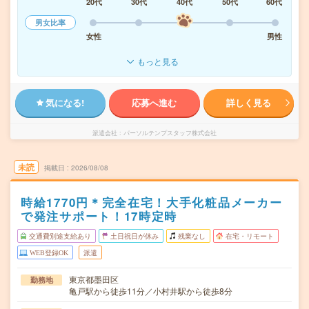
20代
30代
40代
50代
60代
男女比率
女性
男性
もっと見る
気になる!
応募へ進む
詳しく見る
派遣会社
パーソルテンプスタッフ株式会社
未読
掲載日
2026/08/08
時給1770円＊完全在宅！大手化粧品メーカー
で発注サポート！17時定時
交通費別途支給あり
土日祝日が休み
残業なし
在宅・リモート
WEB登録OK
派遣
東京都墨田区
勤務地
亀戸駅から徒歩11分／小村井駅から徒歩8分