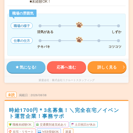
■未経験OK！
職場の雰囲気
職場の様子
活気がある
しずか
仕事の仕方
テキパキ
コツコツ
気になる!
応募へ進む
詳しく見る
派遣会社
株式会社リクルートスタッフィング
未読
掲載日
2026/08/08
時給1700円＊3名募集！＼完全在宅／イベン
ト運営企業！事務サポ
職種未経験OK
交通費別途支給あり
土日祝日が休み
在宅・リモート
WEB登録OK
派遣