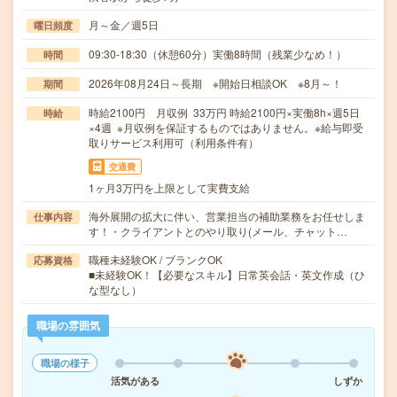
月～金／週5日
曜日頻度
09:30-18:30（休憩60分）実働8時間（残業少なめ！）
時間
2026年08月24日～長期 ※開始日相談OK ※8月～！
期間
時給2100円 月収例 33万円 時給2100円×実働8h×週5日
時給
×4週 ※月収例を保証するものではありません。※給与即受
取りサービス利用可（利用条件有）
交通費
1ヶ月3万円を上限として実費支給
海外展開の拡大に伴い、営業担当の補助業務をお任せしま
仕事内容
す！・クライアントとのやり取り(メール、チャット…
職種未経験OK / ブランクOK
応募資格
■未経験OK！【必要なスキル】日常英会話・英文作成（ひ
な型なし）
職場の雰囲気
職場の様子
活気がある
しずか