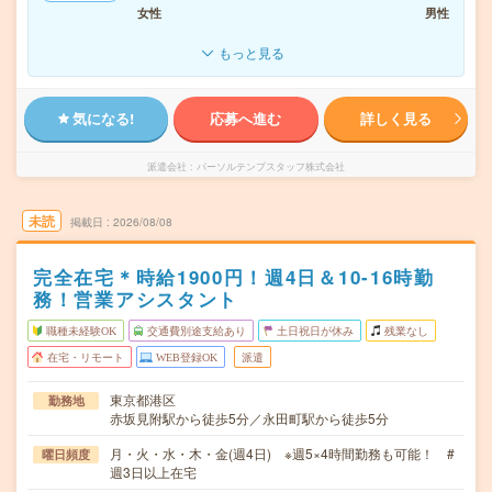
女性
男性
もっと見る
気になる!
応募へ進む
詳しく見る
派遣会社
パーソルテンプスタッフ株式会社
未読
掲載日
2026/08/08
完全在宅＊時給1900円！週4日＆10-16時勤
務！営業アシスタント
職種未経験OK
交通費別途支給あり
土日祝日が休み
残業なし
在宅・リモート
WEB登録OK
派遣
東京都港区
勤務地
赤坂見附駅から徒歩5分／永田町駅から徒歩5分
月・火・水・木・金(週4日) ※週5×4時間勤務も可能！ #
曜日頻度
週3日以上在宅