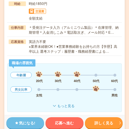
時給1850円
時給
交通費
全額支給
＊受発注データ入力（アルミニウム製品）＊在庫管理、納
仕事内容
期管理＊入金消しこみ＊電話取次ぎ、メール対応＊E…
英語力不要
応募資格
※業界未経験OK！●営業事務経験をお持ちの方【学歴】高
卒以上 選考ステップ：履歴書・職務経歴書による…
職場の雰囲気
年齢層
20代
30代
40代
50代
60代
男女比率
女性
男性
もっと見る
気になる!
応募へ進む
詳しく見る