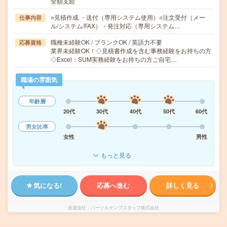
全額支給
○見積作成 ・送付（専用システム使用）○注文受付（メー
仕事内容
ル/システム/FAX）・発注対応（専用システム…
職種未経験OK / ブランクOK / 英語力不要
応募資格
業界未経験OK！◇見積書作成を含む事務経験をお持ちの方
◇Excel：SUM実務経験をお持ちの方ご自宅…
職場の雰囲気
年齢層
20代
30代
40代
50代
60代
男女比率
女性
男性
もっと見る
気になる!
応募へ進む
詳しく見る
派遣会社
パーソルテンプスタッフ株式会社