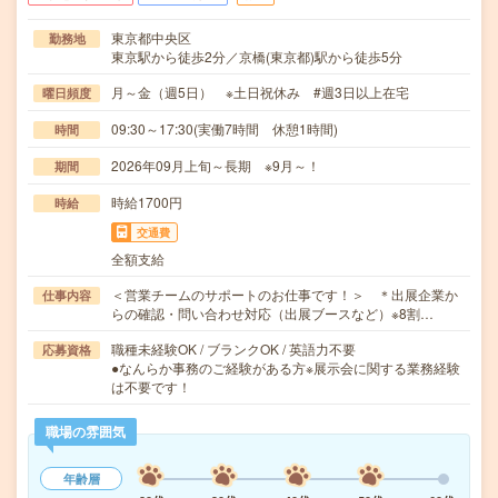
東京都中央区
勤務地
東京駅から徒歩2分／京橋(東京都)駅から徒歩5分
月～金（週5日） ※土日祝休み #週3日以上在宅
曜日頻度
09:30～17:30(実働7時間 休憩1時間)
時間
2026年09月上旬～長期 ※9月～！
期間
時給1700円
時給
交通費
全額支給
＜営業チームのサポートのお仕事です！＞ ＊出展企業か
仕事内容
らの確認・問い合わせ対応（出展ブースなど）※8割…
職種未経験OK / ブランクOK / 英語力不要
応募資格
●なんらか事務のご経験がある方※展示会に関する業務経験
は不要です！
職場の雰囲気
年齢層