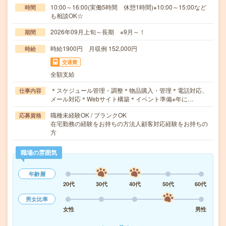
10:00～16:00(実働5時間 休憩1時間)※10:00～15:00など
時間
も相談OK☆
2026年09月上旬～長期 ※9月～！
期間
時給1900円 月収例 152,000円
時給
交通費
全額支給
＊スケジュール管理・調整＊物品購入・管理＊電話対応、
仕事内容
メール対応＊Webサイト構築＊イベント準備※年に…
職種未経験OK / ブランクOK
応募資格
在宅勤務の経験をお持ちの方法人顧客対応経験をお持ちの
方
職場の雰囲気
年齢層
20代
30代
40代
50代
60代
男女比率
女性
男性