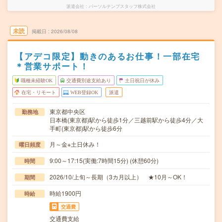
派遣会社
パーソルテンプスタッフ株式会社
未読
掲載日
2026/08/08
【アデコ限定】動きのあるお仕事！一部在宅
＊営業サポート！
職種未経験OK
交通費別途支給あり
土日祝日が休み
在宅・リモート
WEB登録OK
派遣
東京都中央区
勤務地
日本橋(東京都)駅から徒歩1分／三越前駅から徒歩4分／大
手町(東京都)駅から徒歩6分
月～金※土日休み！
曜日頻度
9:00～17:15(実働:7時間15分) (休憩60分)
時間
2026/10/上旬～長期（3カ月以上） ★10月～OK！
期間
時給1900円
時給
交通費
交通費支給