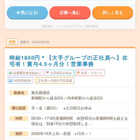
気になる!
応募へ進む
詳しく見る
派遣会社
パーソルテンプスタッフ株式会社
未読
掲載日
2026/08/08
時給1850円＊【大手グループの正社員へ】在
宅有！賞与4.5ヶ月分！営業事務
交通費別途支給あり
土日祝日が休み
在宅・リモート
WEB登録OK
正社員への紹介予定派遣
東京都港区
勤務地
新橋駅から徒歩3分／内幸町駅から徒歩2分
月～金（週5日） ※土日祝日お休み
曜日頻度
09:00～17:45(実働8時間 休憩45分)※実働8時間を超える
時間
場合は、別途15分の休憩取得しま…
2026年10月上旬～長期 ※10月～！
期間