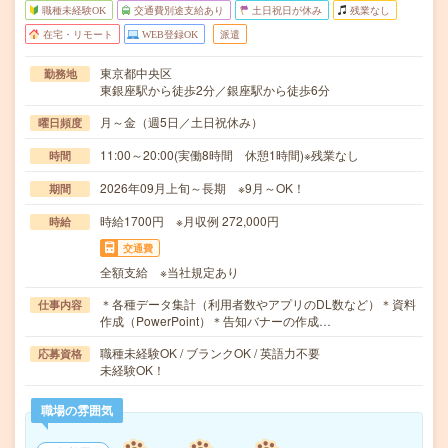
職種未経験OK
交通費別途支給あり
土日祝日が休み
残業なし
在宅・リモート
WEB登録OK
派遣
東京都中央区
勤務地
東銀座駅から徒歩2分／銀座駅から徒歩6分
月～金（週5日／土日祝休み）
曜日頻度
11:00～20:00(実働8時間 休憩1時間)※残業なし
時間
2026年09月上旬～長期 ※9月～OK！
期間
時給1700円 ※月収例 272,000円
時給
交通費
全額支給 ※当社規定あり
＊各種データ集計（利用者数やアプリのDL数など）＊資料
仕事内容
作成（PowerPoint）＊告知バナーの作成…
職種未経験OK / ブランクOK / 英語力不要
応募資格
未経験OK！
職場の雰囲気