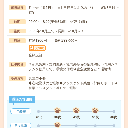
月～金（週5日） ※土日祝日はお休みです！ #週3日以上
曜日頻度
在宅
09:00～18:00(実働8時間 休憩1時間)
時間
2026年10月上旬～長期 ※10月～！
期間
時給1800円 月収例 288,000円
時給
交通費
全額支給
＊新規契約・契約更新・社内外からの依頼対応→専用シス
仕事内容
テムを使用して、環境の作成や設定変更など＊環境情…
英語力不要
応募資格
◆在宅勤務のご経験◆アシスタント業務（部内サポートや
営業アシスタント等）のご経験
職場の雰囲気
年齢層
20代
30代
40代
50代
60代
男女比率