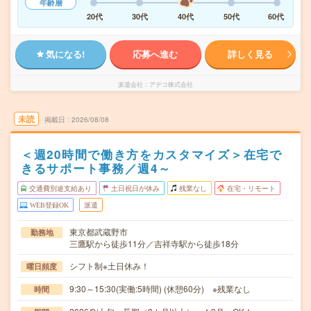
年齢層
20代
30代
40代
50代
60代
気になる!
応募へ進む
詳しく見る
派遣会社
アデコ株式会社
未読
掲載日
2026/08/08
＜週20時間で働き方をカスタマイズ＞在宅で
きるサポート事務／週4～
交通費別途支給あり
土日祝日が休み
残業なし
在宅・リモート
WEB登録OK
派遣
東京都武蔵野市
勤務地
三鷹駅から徒歩11分／吉祥寺駅から徒歩18分
シフト制※土日休み！
曜日頻度
9:30～15:30(実働:5時間) (休憩60分) ※残業なし
時間