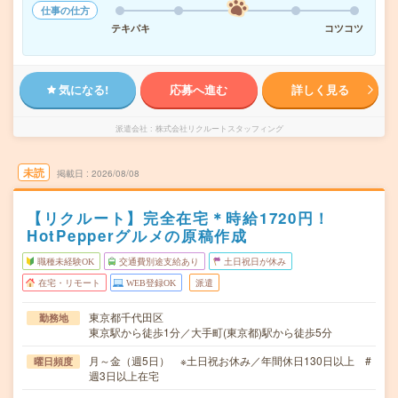
仕事の仕方
テキパキ
コツコツ
気になる!
応募へ進む
詳しく見る
派遣会社
株式会社リクルートスタッフィング
未読
掲載日
2026/08/08
【リクルート】完全在宅＊時給1720円！
HotPepperグルメの原稿作成
職種未経験OK
交通費別途支給あり
土日祝日が休み
在宅・リモート
WEB登録OK
派遣
東京都千代田区
勤務地
東京駅から徒歩1分／大手町(東京都)駅から徒歩5分
月～金（週5日） ※土日祝お休み／年間休日130日以上 #
曜日頻度
週3日以上在宅