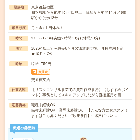
東京都新宿区
勤務地
四ツ谷駅から徒歩1分／四谷三丁目駅から徒歩11分／麹町
駅から徒歩12分
月～金※土日休み！
曜日頻度
9:00～17:30(実働:7時間30分) (休憩60分)
時間
2026/10/上旬～最長6ヶ月の派遣期間後、直接雇用予定
期間
★10月～OK！
時給1750円
時給
交通費
交通費支給
【リスクコンサル事業での資料作成事務】【おすすめポイ
仕事内容
ント】事務としてスキルアップしながら直接雇用が目…
職種未経験OK
応募資格
職種未経験OK！業界未経験OK！【こんな方におススメ！
まずはご応募ください／歓迎条件】生成AIについ…
職場の雰囲気