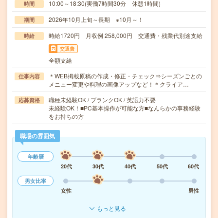
10:00～18:30(実働7時間30分 休憩1時間)
時間
2026年10月上旬～長期 ※10月～！
期間
時給1720円 月収例 258,000円 交通費・残業代別途支給
時給
交通費
全額支給
＊WEB掲載原稿の作成・修正・チェック⇒シーズンごとの
仕事内容
メニュー変更や料理の画像アップなど！＊クライア…
職種未経験OK / ブランクOK / 英語力不要
応募資格
未経験OK！■PC基本操作が可能な方■なんらかの事務経験
をお持ちの方
職場の雰囲気
年齢層
20代
30代
40代
50代
60代
男女比率
女性
男性
もっと見る