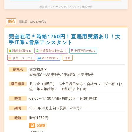
派遣会社
パーソルテンプスタッフ株式会社
未読
掲載日
2026/08/08
完全在宅＊時給1750円！直雇用実績あり！大
手IT系×営業アシスタント
職種未経験OK
交通費別途支給あり
土日祝日が休み
在宅・リモート
WEB登録OK
派遣
東京都港区
勤務地
新橋駅から徒歩9分／汐留駅から徒歩5分
月～金（週5日） ※土日祝日休み：会社カレンダー有（お
曜日頻度
盆・年末年始等） #週3日以上在宅
09:00～17:30(実働7時間30分 休憩1時間)
時間
2026年10月上旬～長期 ※10月～！
期間
時給1750円
時給
交通費