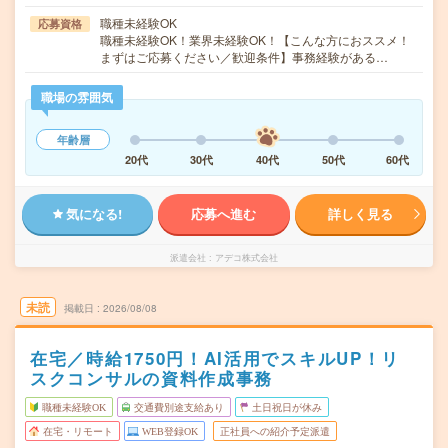
職種未経験OK
応募資格
職種未経験OK！業界未経験OK！【こんな方におススメ！
まずはご応募ください／歓迎条件】事務経験がある…
職場の雰囲気
年齢層
20代
30代
40代
50代
60代
気になる!
応募へ進む
詳しく見る
派遣会社
アデコ株式会社
未読
掲載日
2026/08/08
在宅／時給1750円！AI活用でスキルUP！リ
スクコンサルの資料作成事務
職種未経験OK
交通費別途支給あり
土日祝日が休み
在宅・リモート
WEB登録OK
正社員への紹介予定派遣