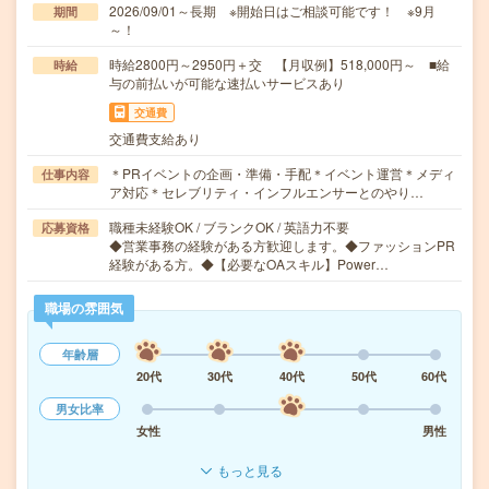
2026/09/01～長期 ※開始日はご相談可能です！ ※9月
期間
～！
時給2800円～2950円＋交 【月収例】518,000円～ ■給
時給
与の前払いが可能な速払いサービスあり
交通費
交通費支給あり
＊PRイベントの企画・準備・手配＊イベント運営＊メディ
仕事内容
ア対応＊セレブリティ・インフルエンサーとのやり…
職種未経験OK / ブランクOK / 英語力不要
応募資格
◆営業事務の経験がある方歓迎します。◆ファッションPR
経験がある方。◆【必要なOAスキル】Power…
職場の雰囲気
年齢層
20代
30代
40代
50代
60代
男女比率
女性
男性
もっと見る