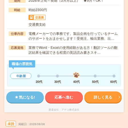
2026/9/上旬～長期（3カ月以上） ★9月～OK！
期間
時給2300円
時給
交通費
交通費支給
電機メーカーでの事務です。製品企画を行っているチーム
仕事内容
のサポートをおまかせします！受発注、輸出業務、出…
業務でWord・Excelの使用経験がある方！翻訳ツールの翻
応募資格
訳結果を確認できる程度の英語読み書きスキ…
職場の雰囲気
年齢層
20代
30代
40代
50代
60代
気になる!
応募へ進む
詳しく見る
派遣会社
アデコ株式会社
未読
掲載日
2026/08/08