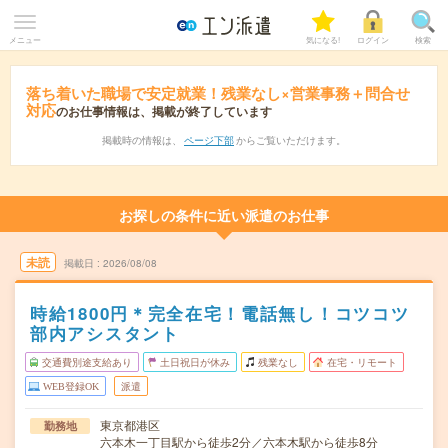
メニュー
気になる!
ログイン
検索
落ち着いた職場で安定就業！残業なし×営業事務＋問合せ
対応
のお仕事情報は、掲載が終了しています
掲載時の情報は、
ページ下部
からご覧いただけます。
お探しの条件に近い派遣のお仕事
未読
掲載日
2026/08/08
時給1800円＊完全在宅！電話無し！コツコツ
部内アシスタント
交通費別途支給あり
土日祝日が休み
残業なし
在宅・リモート
WEB登録OK
派遣
東京都港区
勤務地
六本木一丁目駅から徒歩2分／六本木駅から徒歩8分