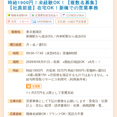
時給1900円！未経験OK！【複数名募集】
【社員前提】在宅OK！新橋での営業事務
職種未経験OK
交通費別途支給あり
土日祝日が休み
在宅・リモート
WEB登録OK
正社員への紹介予定派遣
東京都港区
勤務地
新橋駅から徒歩3分／内幸町駅から徒歩2分
月～金／週5日
曜日頻度
09:00-17:45（休憩45分）実働8時間
時間
2026年09月01日～長期 ※開始日相談OK ※9月～！
期間
時給1900円 月収例 33万円 時給1900円×実働8h×週5日
時給
×4週+残業15h ※月収例を保証するものではありません。※
給与即受取りサービス利用可（利用条件有）
交通費
1ヶ月3万円を上限として実費支給
営業事務として下記の業務をお願いします・受発注・伝票
仕事内容
計上・支払い処理・請求書発行・在庫、納期調整・電…
職種未経験OK / ブランクOK / 英語力不要
応募資格