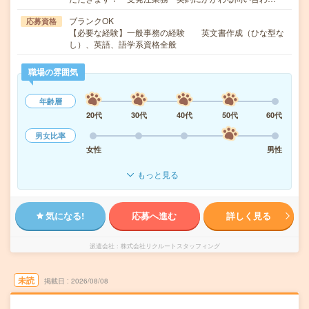
ブランクOK
応募資格
【必要な経験】一般事務の経験 英文書作成（ひな型な
し）、英語、語学系資格全般
職場の雰囲気
年齢層
20代
30代
40代
50代
60代
男女比率
女性
男性
もっと見る
気になる!
応募へ進む
詳しく見る
派遣会社
株式会社リクルートスタッフィング
未読
掲載日
2026/08/08