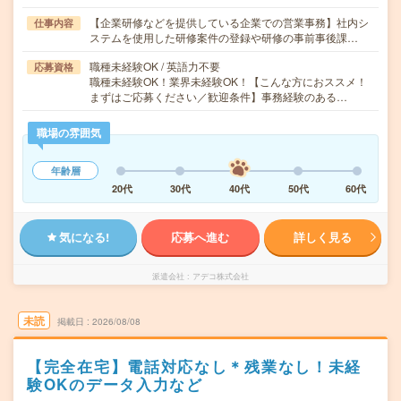
【企業研修などを提供している企業での営業事務】社内シ
仕事内容
ステムを使用した研修案件の登録や研修の事前事後課…
職種未経験OK / 英語力不要
応募資格
職種未経験OK！業界未経験OK！【こんな方におススメ！
まずはご応募ください／歓迎条件】事務経験のある…
職場の雰囲気
年齢層
20代
30代
40代
50代
60代
気になる!
応募へ進む
詳しく見る
派遣会社
アデコ株式会社
未読
掲載日
2026/08/08
【完全在宅】電話対応なし＊残業なし！未経
験OKのデータ入力など