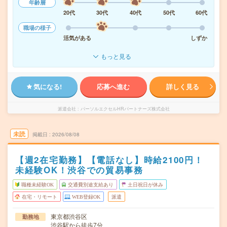
年齢層
20代
30代
40代
50代
60代
職場の様子
活気がある
しずか
もっと見る
気になる!
応募へ進む
詳しく見る
派遣会社
パーソルエクセルHRパートナーズ株式会社
未読
掲載日
2026/08/08
【週2在宅勤務】【電話なし】時給2100円！
未経験OK！渋谷での貿易事務
職種未経験OK
交通費別途支給あり
土日祝日が休み
在宅・リモート
WEB登録OK
派遣
東京都渋谷区
勤務地
渋谷駅から徒歩7分