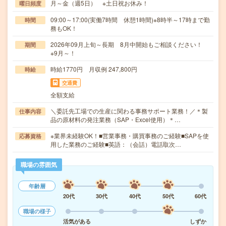
月～金（週5日） ※土日祝お休み！
曜日頻度
09:00～17:00(実働7時間 休憩1時間)※8時半～17時まで勤
時間
務もOK！
2026年09月上旬～長期 8月中開始もご相談ください！
期間
※9月～！
時給1770円 月収例 247,800円
時給
交通費
全額支給
＼委託先工場での生産に関わる事務サポート業務！／＊製
仕事内容
品の原材料の発注業務（SAP・Excel使用）＊…
※業界未経験OK！■営業事務・購買事務のご経験■SAPを使
応募資格
用した業務のご経験■英語：（会話）電話取次…
職場の雰囲気
年齢層
20代
30代
40代
50代
60代
職場の様子
活気がある
しずか