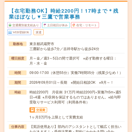
【在宅勤務OK】時給2200円！17時まで＊残
業ほぼなし▼三鷹で営業事務
交通費別途支給あり
土日祝日が休み
在宅・リモート
WEB登録OK
派遣
東京都武蔵野市
勤務地
三鷹駅から徒歩7分／吉祥寺駅から徒歩24分
月～金／週3～5日の間で選択可 ※必ず勤務する曜日：
曜日頻度
月・水・金
09:00-17:00（休憩55分）実働7時間05分（残業少なめ！）
時間
2026年09月01日～長期 ※開始日相談OK ※9月～！
期間
時給2200円 月収例 31万円 時給2200円×実働7h5m×週5
時給
日×4週 ※月収例を保証するものではありません。※給与即
受取りサービス利用可（利用条件有）
交通費
1ヶ月3万円を上限として実費支給
【英語使用あり】部内のアシスタントとして幅広く担当い
仕事内容
ただきます！・受発注業務・契約にかかわる問い合わ…