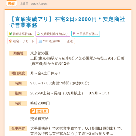
未読
掲載日
2026/08/08
【直雇実績アリ】在宅2日×2000円＊安定商社
で営業事務
職種未経験OK
交通費別途支給あり
土日祝日が休み
在宅・リモート
WEB登録OK
派遣
東京都港区
勤務地
三田(東京都)駅から徒歩8分／芝公園駅から徒歩9分／田町
(東京都)駅から徒歩12分
月～金※土日休み！
曜日頻度
9:00～17:00(実働:7時間) (休憩60分)
時間
2026/9/上旬～長期（3カ月以上） ★9月～OK！
期間
時給2000円
時給
交通費
交通費支給
大手電機商社での営業事務です。OJT期間は原則出社で、
仕事内容
業務習得後は業務状況に応じて週1~2日程度リモ…