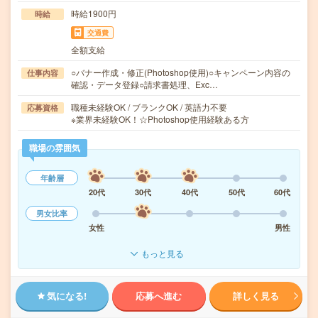
時給1900円
時給
交通費
全額支給
○バナー作成・修正(Photoshop使用)○キャンペーン内容の
仕事内容
確認・データ登録○請求書処理、Exc…
職種未経験OK / ブランクOK / 英語力不要
応募資格
※業界未経験OK！☆Photoshop使用経験ある方
職場の雰囲気
年齢層
20代
30代
40代
50代
60代
男女比率
女性
男性
もっと見る
気になる!
応募へ進む
詳しく見る