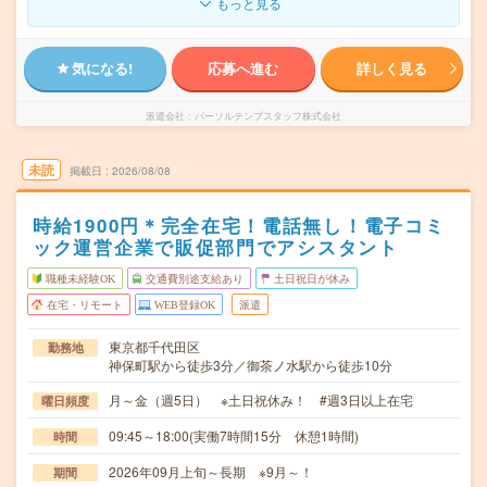
もっと見る
気になる!
応募へ進む
詳しく見る
派遣会社
パーソルテンプスタッフ株式会社
未読
掲載日
2026/08/08
時給1900円＊完全在宅！電話無し！電子コミ
ック運営企業で販促部門でアシスタント
職種未経験OK
交通費別途支給あり
土日祝日が休み
在宅・リモート
WEB登録OK
派遣
東京都千代田区
勤務地
神保町駅から徒歩3分／御茶ノ水駅から徒歩10分
月～金（週5日） ※土日祝休み！ #週3日以上在宅
曜日頻度
09:45～18:00(実働7時間15分 休憩1時間)
時間
2026年09月上旬～長期 ※9月～！
期間